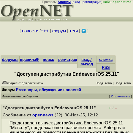
Профиль:
Аноним
(
вход
|
регистрация
)
неRU
opennet.me
[
новости
/
+++
|
форум
|
теги
|
]
форумы
правила/FAQ
поиск
регистрация
вход/
слежка
выход
RSS
"Доступен дистрибутив EndeavourOS 25.11"
Вариант для распечатки
Пред. тема
|
След. тема
Форум
Разговоры, обсуждение новостей
Изначальное сообщение
[
Отслеживать
]
"Доступен дистрибутив EndeavourOS 25.11"
+
–
/
Сообщение от
opennews
(??), 30-Ноя-25, 12:12
Представлен выпуск дистрибутива EndeavourOS 25.11
"Mercury", продолжающего развитие проекта Antergos и
нацеленного на предоставление возможности без лишних