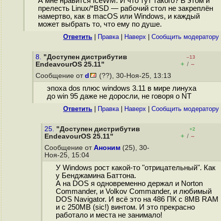
А мне нравится IceWM. И что тут такого? В этом и
прелесть Linux/*BSD — рабочий стол не закреплён
намертво, как в macOS или Windows, и каждый
может выбрать то, что ему по душе.
Ответить
|
Правка
|
Наверх
|
Cообщить модератору
8.
"Доступен дистрибутив
–13
+
–
EndeavourOS 25.11"
/
Сообщение от
d
(??), 30-Ноя-25, 13:13
эпоха dos плюс windows 3.11 в мире линуха
до win 95 даже не доросли, не говоря о NT
Ответить
|
Правка
|
Наверх
|
Cообщить модератору
25.
"Доступен дистрибутив
+2
+
–
EndeavourOS 25.11"
/
Сообщение от
Аноним
(25), 30-
Ноя-25, 15:04
У Windows рост какой-то "отрицательный". Как
у Бенджамина Баттона.
А на DOS я одновременно держал и Norton
Commander, и Volkov Commander, и любимый
DOS Navigator. И всё это на 486 ПК с 8MB RAM
и с 250MB (sic!) винтом. И это прекрасно
работало и места не занимало!