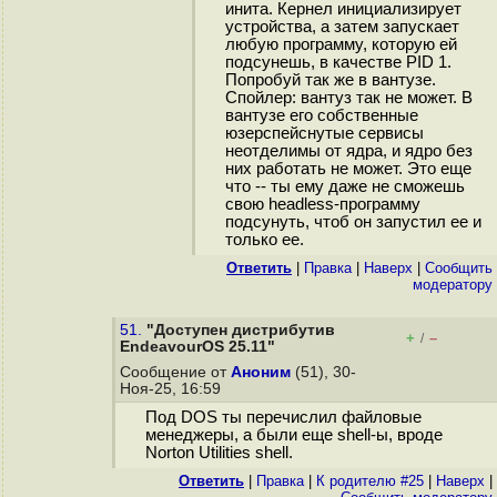
инита. Кернел инициализирует
устройства, а затем запускает
любую программу, которую ей
подсунешь, в качестве PID 1.
Попробуй так же в вантузе.
Спойлер: вантуз так не может. В
вантузе его собственные
юзерспейснутые сервисы
неотделимы от ядра, и ядро без
них работать не может. Это еще
что -- ты ему даже не сможешь
свою headless-программу
подсунуть, чтоб он запустил ее и
только ее.
Ответить
|
Правка
|
Наверх
|
Cообщить
модератору
51.
"Доступен дистрибутив
+
–
/
EndeavourOS 25.11"
Сообщение от
Аноним
(51), 30-
Ноя-25, 16:59
Под DOS ты перечислил файловые
менеджеры, а были еще shell-ы, вроде
Norton Utilities shell.
Ответить
|
Правка
|
К родителю #25
|
Наверх
|