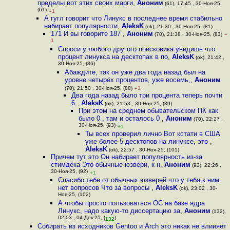
пределы вот этих своих марги
,
Аноним
(61), 17:45 , 30-Ноя-25,
(61)
–1
А гугл говорит что Линукс в последнее время стабильно
набирает популярности
,
AleksK
(ok), 21:30 , 30-Ноя-25, (81)
171 И вы говорите 187
,
Аноним
(70), 21:38 , 30-Ноя-25, (83)
–
1
Спроси у любого другого поисковика увидишь что
процент линукса на десктопах в по
,
AleksK
(ok), 21:42 ,
30-Ноя-25, (86)
Абаждите, так он уже два года назад был на
уровне четырёх процентов, уже восемь,
,
Аноним
(70), 21:50 , 30-Ноя-25, (88)
–1
Два года назад было три процента теперь почти
6
,
AleksK
(ok), 21:53 , 30-Ноя-25, (89)
При этом на среднем обывательском ПК как
было 0 , там и осталось 0
,
Аноним
(70), 22:27 ,
30-Ноя-25, (93)
+1
Ты всех проверил лично Вот кстати в США
уже более 5 десктопов на линуксе, это
,
AleksK
(ok), 22:57 , 30-Ноя-25, (101)
Причем тут это Он набирает популярность из-за
стимдека Это обычные юзвери, к н
,
Аноним
(92), 22:26 ,
30-Ноя-25, (92)
+1
Спасибо тебе от обычных юзверей что у тебя к ним
нет вопросов Что за вопросы
,
AleksK
(ok), 23:02 , 30-
Ноя-25, (102)
А чтобы просто пользоваться ОС на базе ядра
Линукс, надо какую-то диссертацию за
,
Аноним
(132),
02:03 , 04-Дек-25, (
)
132
Собирать из исходников Gentoo и Arch это никак не влиияет