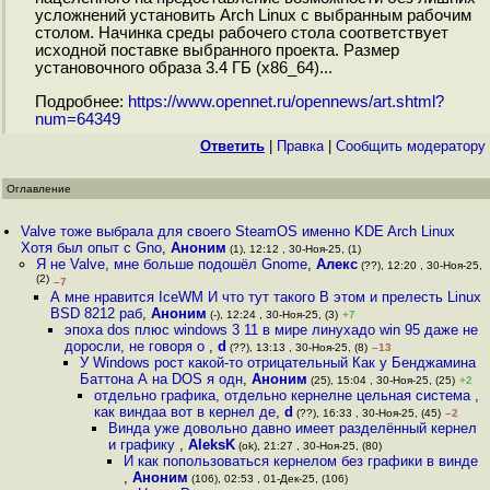
усложнений установить Arch Linux с выбранным рабочим
столом. Начинка среды рабочего стола соответствует
исходной поставке выбранного проекта. Размер
установочного образа 3.4 ГБ (x86_64)...
Подробнее:
https://www.opennet.ru/opennews/art.shtml?
num=64349
Ответить
|
Правка
|
Cообщить модератору
Оглавление
Valve тоже выбрала для своего SteamOS именно KDE Arch Linux
Хотя был опыт с Gno
,
Аноним
(1), 12:12 , 30-Ноя-25, (1)
Я не Valve, мне больше подошёл Gnome
,
Алекс
(??), 12:20 , 30-Ноя-25,
(2)
–7
А мне нравится IceWM И что тут такого В этом и прелесть Linux
BSD 8212 раб
,
Аноним
(-), 12:24 , 30-Ноя-25, (3)
+7
эпоха dos плюс windows 3 11 в мире линухадо win 95 даже не
доросли, не говоря о
,
d
(??), 13:13 , 30-Ноя-25, (8)
–13
У Windows рост какой-то отрицательный Как у Бенджамина
Баттона А на DOS я одн
,
Аноним
(25), 15:04 , 30-Ноя-25, (25)
+2
отдельно графика, отдельно кернелне цельная система ,
как виндаа вот в кернел де
,
d
(??), 16:33 , 30-Ноя-25, (45)
–2
Винда уже довольно давно имеет разделённый кернел
и графику
,
AleksK
(ok), 21:27 , 30-Ноя-25, (80)
И как попользоваться кернелом без графики в винде
,
Аноним
(106), 02:53 , 01-Дек-25, (106)