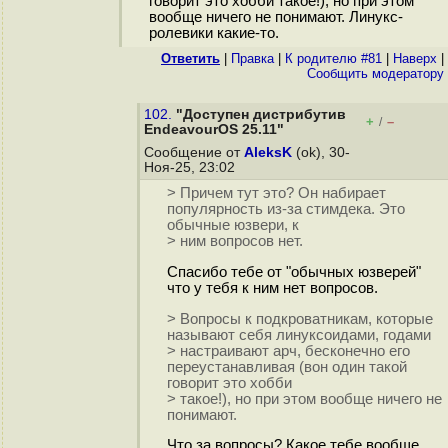
говорит это хобби такое!), но при этом
вообще ничего не понимают. Линукс-
ролевики какие-то.
Ответить
|
Правка
|
К родителю #81
|
Наверх
|
Cообщить модератору
102.
"Доступен дистрибутив
+
–
/
EndeavourOS 25.11"
Сообщение от
AleksK
(ok), 30-
Ноя-25, 23:02
> Причем тут это? Он набирает
популярность из-за стимдека. Это
обычные юзвери, к
> ним вопросов нет.
Спасибо тебе от "обычных юзверей"
что у тебя к ним нет вопросов.
> Вопросы к подкроватникам, которые
называют себя линуксоидами, годами
> настраивают арч, бесконечно его
переустанавливая (вон один такой
говорит это хобби
> такое!), но при этом вообще ничего не
понимают.
Что за вопросы? Какое тебе вообще