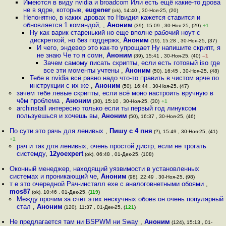
Имеются в виду nvidia и broadcom Или есть ещё какие-то дрова
не в ядре, которые
,
eugener
(ok), 14:40 , 30-Ноя-25, (20)
Непонятно, в каких дровах то Нвидия кажется ставится и
обновляется 1 командой,
,
Аноним
(39), 15:09 , 30-Ноя-25, (29)
+1
Ну как варик старенький но еще вполне рабочий ноут с
дискреткой, но без поддержк
,
Аноним
(19), 15:28 , 30-Ноя-25, (37)
И чего, эндевор это как-то упрощает Ну напишите скрипт, я
не знаю Че то я сомн
,
Аноним
(39), 15:41 , 30-Ноя-25, (40)
–1
Зачем самому писать скрипты, если есть готовый iso где
все эти моменты учтены
,
Аноним
(50), 16:45 , 30-Ноя-25, (48)
Тебе в nvidia всё равно надо что-то править в чистом арче по
инструкции с их же
,
Аноним
(50), 16:44 , 30-Ноя-25, (47)
зачем тебе левые скрипты, если всё моно настроить вручную в
чём проблема
,
Аноним
(30), 15:10 , 30-Ноя-25, (30)
+1
archinstall интересно только если ты первый год линуксом
пользуешься и хочешь вы
,
Аноним
(50), 16:37 , 30-Ноя-25, (46)
По сути это рачь для ленивых
,
Пишу с 4 пня
(?), 15:49 , 30-Ноя-25, (41)
+1
рач и так для ленивых, очень простой дистр, если не трогать
системду
,
12yoexpert
(ok), 06:48 , 01-Дек-25, (108)
Оконный менеджер, находящий уязвимости в установленных
системах и проникающий че
,
Аноним
(98), 22:49 , 30-Ноя-25, (98)
т е это очередной Рач-инсталл ехе с аналоговнетными обоями
,
mos87
(ok), 10:46 , 01-Дек-25, (
119
)
Между прочим за счёт этих нескучных обоев он очень популярный
стал
,
Аноним
(120), 11:37 , 01-Дек-25, (
121
)
Не предлагается там ни BSPWM ни Sway
,
Аноним
(124), 15:13 , 01-