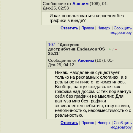
Сообщение от
Аноним
(106), 01-
Дек-25, 02:53
И как попользоваться кернелом без
графики в винде?
Ответить
|
Правка
|
Наверх
|
Cообщить
модератору
107.
"Доступен
дистрибутив EndeavourOS
+
–
/
25.11"
Сообщение от
Аноним
(107), 01-
Дек-25, 04:12
Никак. Разделение существует
только на рекламных слоганах, а в
реальности ничего не изменилось.
Вообще, вантуз создавался как
графика над досом. С тех пор вантуз
себя без графики не мыслит. Для
вантуза мир без графики
эквивалентен небытию, отсутствию,
нелогичностью, несовместимостью с
реальностью.
Ответить
|
Правка
|
Наверх
|
Cообщить
модератору