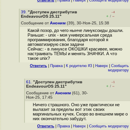
Ответить
|
Правка
|
Наверх
|
Cообщить модератору
39.
"Доступен дистрибутив
–4
+
–
EndeavourOS 25.11"
/
Сообщение от
Аноним
(39), 30-Ноя-25, 15:38
Какой позор, до чего нынче линуксоиды дошли.
Раньше: - unix - моя универсальная среда
программирования, благодаря которой я
автоматизирую свои задачи
Сейчас: - в линуксе ОКОШКИ красивее, можно
настраивать ТЕМЫ и менять ЗНАЧКИ. А что
такое unix?
Ответить
|
Правка
|
К родителю #3
|
Наверх
|
Cообщить
модератору
61.
"Доступен дистрибутив
–1
+
–
EndeavourOS 25.11"
/
Сообщение от
Аноним
(61), 30-
Ноя-25, 17:45
Ничего страшного. Оно уже практически не
вылазит за пределы вот этих своих
маргинальных кучек. Скоро во внешнем мире о
них окончательно забудут.
Ответить
|
Правка
|
Наверх
|
Cообщить модератору