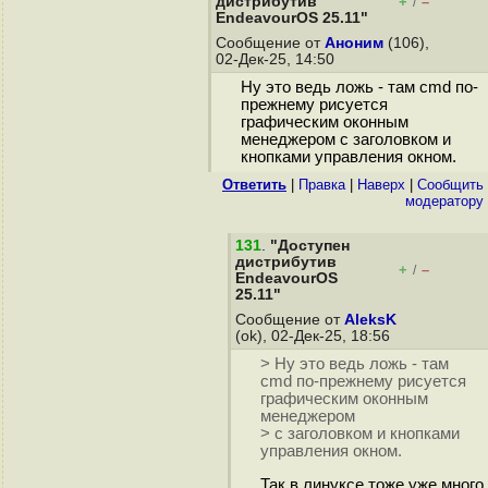
дистрибутив
+
–
/
EndeavourOS 25.11"
Сообщение от
Аноним
(106),
02-Дек-25, 14:50
Ну это ведь ложь - там cmd по-
прежнему рисуется
графическим оконным
менеджером с заголовком и
кнопками управления окном.
Ответить
|
Правка
|
Наверх
|
Cообщить
модератору
131
.
"Доступен
дистрибутив
+
–
/
EndeavourOS
25.11"
Сообщение от
AleksK
(ok), 02-Дек-25, 18:56
> Ну это ведь ложь - там
cmd по-прежнему рисуется
графическим оконным
менеджером
> с заголовком и кнопками
управления окном.
Так в линуксе тоже уже много