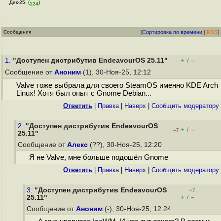
Дек-25, (
)
124
Сообщения
[
Сортировка по времени
|
RSS
]
1.
"Доступен дистрибутив EndeavourOS 25.11"
+
–
/
Сообщение от
Аноним
(1), 30-Ноя-25, 12:12
Valve тоже выбрала для своего SteamOS именно KDE Arch
Linux! Хотя был опыт с Gnome Debian...
Ответить
|
Правка
|
Наверх
|
Cообщить модератору
2.
"Доступен дистрибутив EndeavourOS
+
–
/
–7
25.11"
Сообщение от
Алекс
(??), 30-Ноя-25, 12:20
Я не Valve, мне больше подошёл Gnome
Ответить
|
Правка
|
Наверх
|
Cообщить модератору
3.
"Доступен дистрибутив EndeavourOS
+7
+
–
25.11"
/
Сообщение от
Аноним
(-), 30-Ноя-25, 12:24