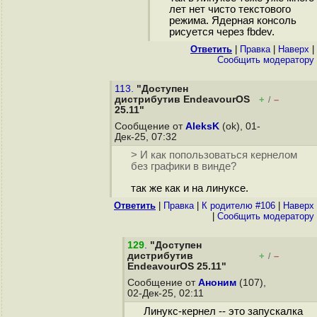
лет нет чисто текстового
режима. Ядерная консоль
рисуется через fbdev.
Ответить
|
Правка
|
Наверх
|
Cообщить модератору
113.
"Доступен
дистрибутив EndeavourOS
+
–
/
25.11"
Сообщение от
AleksK
(ok), 01-
Дек-25, 07:32
> И как попользоваться кернелом
без графики в винде?
так же как и на линуксе.
Ответить
|
Правка
|
К родителю #106
|
Наверх
|
Cообщить модератору
129
.
"Доступен
дистрибутив
+
–
/
EndeavourOS 25.11"
Сообщение от
Аноним
(107),
02-Дек-25, 02:11
Линукс-кернел -- это запускалка