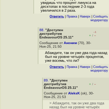
увидишь что процент линукса на
десктопах в последние 2-3 года
увеличился в 2 раза.
Ответить
|
Правка
|
Наверх
|
Cообщить
модератору
88.
"Доступен
–1
дистрибутив
+
–
/
EndeavourOS 25.11"
Сообщение от
Аноним
(70), 30-
Ноя-25, 21:50
Абаждите, так он уже два года назад
был на уровне четырёх процентов,
уже восемь, что ли?
Ответить
|
Правка
|
Наверх
|
Cообщить
модератору
89.
"Доступен
дистрибутив
+
–
/
EndeavourOS 25.11"
Сообщение от
AleksK
(ok), 30-
Ноя-25, 21:53
> Абаждите, так он уже два года
назад был на уровне четырёх