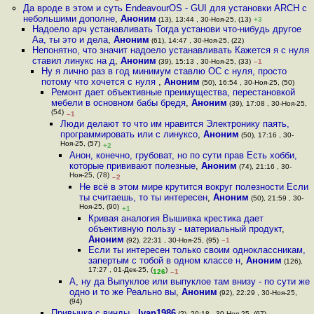
Да вроде в этом и суть EndeavourOS - GUI для установки ARCH с
небольшими дополне
,
Аноним
(13), 13:44 , 30-Ноя-25, (13)
+3
Надоело арч устанавливать Тогда установи что-нибудь другое
Аа, ты это и дела
,
Аноним
(61), 14:47 , 30-Ноя-25, (22)
Непонятно, что значит надоело устанавливать Кажется я с нуля
ставил линукс на д
,
Аноним
(39), 15:13 , 30-Ноя-25, (33)
–1
Ну я лично раз в год минимум ставлю ОС с нуля, просто
потому что хочется с нуля
,
Аноним
(50), 16:54 , 30-Ноя-25, (50)
Ремонт дает объективные преимущества, перестановкой
мебели в основном бабы бредя
,
Аноним
(39), 17:08 , 30-Ноя-25,
(54)
–1
Люди делают то что им нравится Электронику паять,
программировать или с линуксо
,
Аноним
(50), 17:16 , 30-
Ноя-25, (57)
+2
Анон, конечно, грубоват, но по сути прав Есть хобби,
которые прививают полезные
,
Аноним
(74), 21:16 , 30-
Ноя-25, (78)
–2
Не всё в этом мире крутится вокруг полезности Если
ты считаешь, то ты интересен
,
Аноним
(50), 21:59 , 30-
Ноя-25, (90)
+1
Кривая аналогия Вышивка крестика дает
объективную пользу - материальный продукт
,
Аноним
(92), 22:31 , 30-Ноя-25, (95)
–1
Если ты интересен только своим одноклассникам,
запертым с тобой в одном классе н
,
Аноним
(126),
17:27 , 01-Дек-25, (
)
126
–1
А, ну да Выпуклое или выпуклое там внизу - по сути же
одно и то же Реально вы
,
Аноним
(92), 22:29 , 30-Ноя-25,
(94)
Привычка с винды
,
Ivan1986
(?), 20:18 , 30-Ноя-25, (67)