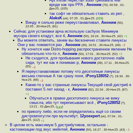
Apt install перестал sudo требовать Мы
вроде как про PPA
,
Аноним
(70), 00:58 , 01-
Дек-25, (105)
так софт не обязательно ставить из реп
,
AleksK
(ok), 07:35 , 01-Дек-25, (
115
)
Винду я сильно реже переустанавливал
,
Аноним
(50),
22:05 , 30-Ноя-25, (91)
Сейчас для установки арча использую cachyos Минимум
мусора своего кладут, все б
,
Аноним
(50), 16:24 , 30-Ноя-25, (42)
+1
Вы можете ответить, зачем вы бесконечно ставите линуксы
Они у вас ломаются раз
,
Аноним
(39), 16:51 , 30-Ноя-25, (49)
–2
Ну хочется нам Distro-hopping распространенное явление Не
обязательно что-то л
,
Аноним
(50), 17:01 , 30-Ноя-25, (52)
+3
Не сходится, для пробывания нового достаточно лайв
сиди, тут же как я понимаю р
,
Аноним
(39), 17:11 , 30-Ноя-25,
(55)
–2
Я переустанавливаю потому что десктопные линуксы
весьма глючные А так сразу поня
,
iPony128052
(?), 19:34 , 30-
Ноя-25, (66)
–2
Какие-то у вас странные линуксы Текущий свой дистриб я
поставил 5 лет назад - к
,
Аноним
(92), 22:34 , 30-Ноя-25, (97)
+1
Обучаться в правке десктопного линукса не вижу
смысла, ибо тут переписывают всё
,
iPony128052
(?),
13:21 , 01-Дек-25, (
)
123
по приколу либо, если не определились ещё со своим
дистромпогугли про мультибут
,
12yoexpert
(ok), 07:04 , 01-
Дек-25, (112)
+1
В целом есть максимум 5 дистрибутивов, остальное -
кастомизации под вкус мейнтей
,
Аноним
(50), 16:27 , 30-Ноя-25, (43)
–1