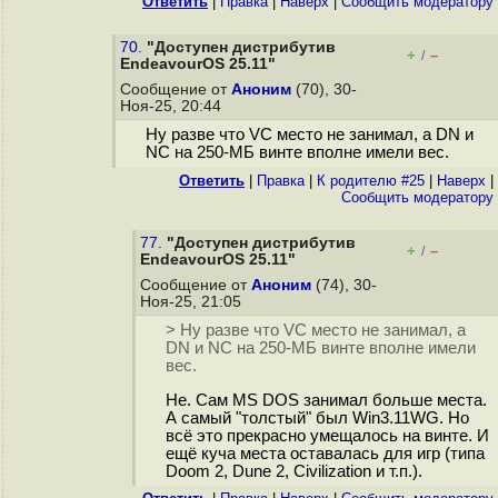
Ответить
|
Правка
|
Наверх
|
Cообщить модератору
70.
"Доступен дистрибутив
+
–
/
EndeavourOS 25.11"
Сообщение от
Аноним
(70), 30-
Ноя-25, 20:44
Ну разве что VC место не занимал, а DN и
NC на 250-МБ винте вполне имели вес.
Ответить
|
Правка
|
К родителю #25
|
Наверх
|
Cообщить модератору
77.
"Доступен дистрибутив
+
–
/
EndeavourOS 25.11"
Сообщение от
Аноним
(74), 30-
Ноя-25, 21:05
> Ну разве что VC место не занимал, а
DN и NC на 250-МБ винте вполне имели
вес.
Не. Сам MS DOS занимал больше места.
А самый "толстый" был Win3.11WG. Но
всё это прекрасно умещалось на винте. И
ещё куча места оставалась для игр (типа
Doom 2, Dune 2, Civilization и т.п.).