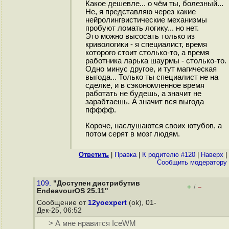
Какое дешевле... о чём ты, болезный...
Не, я представляю через какие
нейролингвистические механизмы
пробуют ломать логику... но нет.
Это можно высосать только из
кривологики - я специалист, время
которого стоит столько-то, а время
работника ларька шаурмы - столько-то.
Одно минус другое, и тут магическая
выгода... Только ты специалист не на
сделке, и в сэкономленное время
работать не будешь, а значит не
зарабтаешь. А значит вся выгода
пфффф.
Короче, наслушаются своих ютубов, а
потом серят в мозг людям.
Ответить
|
Правка
|
К родителю #120
|
Наверх
|
Cообщить модератору
109.
"Доступен дистрибутив
+
–
/
EndeavourOS 25.11"
Сообщение от
12yoexpert
(ok), 01-
Дек-25, 06:52
> А мне нравится IceWM