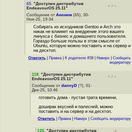
65.
"Доступен дистрибутив
+
–
/
EndeavourOS 25.11"
Сообщение от
Аноним
(65), 30-
Ноя-25, 19:34
Собирать из исходников Gentoo и Arch это
никак не влиияет на внедрение этого вашего
линукса с бизнес и домашнего пользователя.
Гораздо больше пользы в этом смысле от
Ubuntu, которую можно поставить и на сервер и
на десктоп.
Ответить
|
Правка
|
К родителю #39
|
Наверх
|
Cообщить
модератору
118
.
"Доступен дистрибутив
+
–
/
EndeavourOS 25.11"
Сообщение от
dannyD
(?), 01-
Дек-25, 10:46
готовить дома - пустая трата времени,
доширак вкусней и палесней, можно
поставить и на сервер и на десктоп.
Ответить
|
Правка
|
Наверх
|
Cообщить модератору
120
.
"Доступен дистрибутив
–1