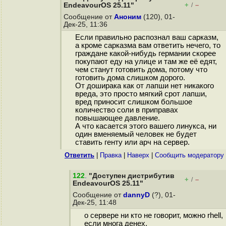
+
–
EndeavourOS 25.11"
/
Сообщение от
Аноним
(120), 01-
Дек-25, 11:36
Если правильно распознал ваш сарказм,
а кроме сарказма вам ответить нечего, то
граждане какой-нибудь германии скорее
покупают еду на улице и там же её едят,
чем станут готовить дома, потому что
готовить дома слишком дорого.
От доширака как от лапши нет никакого
вреда, это просто мягкий срот лапши,
вред приносит слишком большое
количество соли в приправах
повышающее давление.
А что касается этого вашего линукса, ни
один вменяемый человек не будет
ставить генту или арч на сервер.
Ответить
|
Правка
|
Наверх
|
Cообщить модератору
122
.
"Доступен дистрибутив
+
–
/
EndeavourOS 25.11"
Сообщение от
dannyD
(?), 01-
Дек-25, 11:48
о сервере ни кто не говорит, можно rhell,
если многа денех,