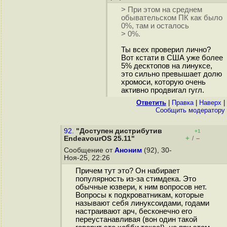
> При этом на среднем
обывательском ПК как было
0%, там и осталось
> 0%.
Ты всех проверил лично?
Вот кстати в США уже более
5% десктопов на линуксе,
это сильно превышает долю
хромоси, которую очень
активно продвигал гугл.
Ответить
|
Правка
|
Наверх
|
Cообщить модератору
92.
"Доступен дистрибутив
+1
+
–
EndeavourOS 25.11"
/
Сообщение от
Аноним
(92), 30-
Ноя-25, 22:26
Причем тут это? Он набирает
популярность из-за стимдека. Это
обычные юзвери, к ним вопросов нет.
Вопросы к подкроватникам, которые
называют себя линуксоидами, годами
настраивают арч, бесконечно его
переустанавливая (вон один такой