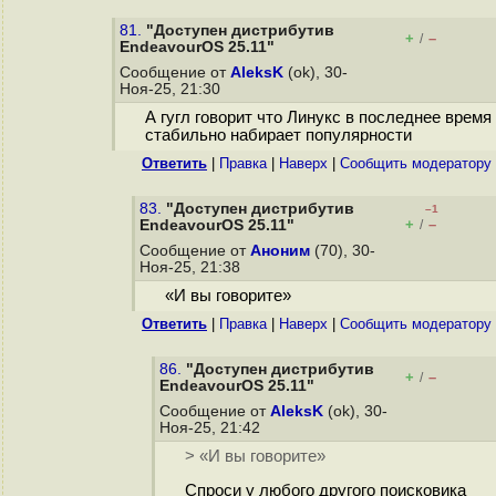
81.
"Доступен дистрибутив
+
–
/
EndeavourOS 25.11"
Сообщение от
AleksK
(ok), 30-
Ноя-25, 21:30
А гугл говорит что Линукс в последнее время
стабильно набирает популярности
Ответить
|
Правка
|
Наверх
|
Cообщить модератору
83.
"Доступен дистрибутив
–1
+
–
EndeavourOS 25.11"
/
Сообщение от
Аноним
(70), 30-
Ноя-25, 21:38
«И вы говорите»
Ответить
|
Правка
|
Наверх
|
Cообщить модератору
86.
"Доступен дистрибутив
+
–
/
EndeavourOS 25.11"
Сообщение от
AleksK
(ok), 30-
Ноя-25, 21:42
> «И вы говорите»
Спроси у любого другого поисковика