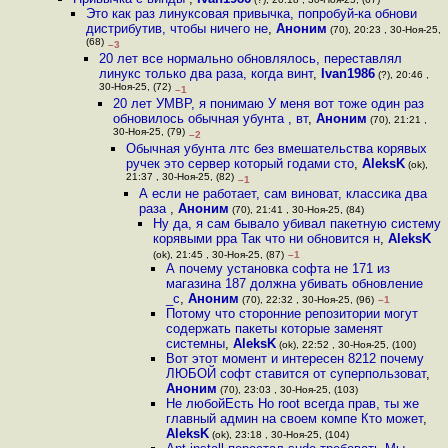
Это как раз линуксовая привычка, попробуй-ка обнови
дистрибутив, чтобы ничего не
,
Аноним
(70), 20:23 , 30-Ноя-25,
(68)
–3
20 лет все нормально обновлялось, переставлял
линукс только два раза, когда винт
,
Ivan1986
(?), 20:46 ,
30-Ноя-25, (72)
–1
20 лет УМВР, я понимаю У меня вот тоже один раз
обновилось обычная убунта , вт
,
Аноним
(70), 21:21 ,
30-Ноя-25, (79)
–2
Обычная убунта лтс без вмешательства корявых
ручек это сервер который годами сто
,
AleksK
(ok),
21:37 , 30-Ноя-25, (82)
–1
А если не работает, сам виноват, классика два
раза
,
Аноним
(70), 21:41 , 30-Ноя-25, (84)
Ну да, я сам бывало убивал пакетную систему
корявыми ppa Так что ни обновится н
,
AleksK
(ok), 21:45 , 30-Ноя-25, (87)
–1
А почему установка софта не 171 из
магазина 187 должна убивать обновление
_с
,
Аноним
(70), 22:32 , 30-Ноя-25, (96)
–1
Потому что сторонние репозитории могут
содержать пакеты которые заменят
системны
,
AleksK
(ok), 22:52 , 30-Ноя-25, (100)
Вот этот момент и интересен 8212 почему
ЛЮБОЙ софт ставится от суперпользоват
,
Аноним
(70), 23:03 , 30-Ноя-25, (103)
Не любойЕсть Но root всегда прав, ты же
главный админ на своем компе Кто может
,
AleksK
(ok), 23:18 , 30-Ноя-25, (104)