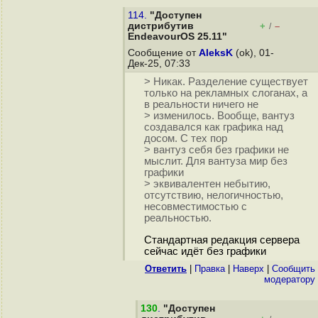
114.
"Доступен
дистрибутив
+
–
/
EndeavourOS 25.11"
Сообщение от
AleksK
(ok), 01-
Дек-25, 07:33
> Никак. Разделение существует
только на рекламных слоганах, а
в реальности ничего не
> изменилось. Вообще, вантуз
создавался как графика над
досом. С тех пор
> вантуз себя без графики не
мыслит. Для вантуза мир без
графики
> эквивалентен небытию,
отсутствию, нелогичностью,
несовместимостью с
реальностью.
Стандартная редакция сервера
сейчас идёт без графики
Ответить
|
Правка
|
Наверх
|
Cообщить
модератору
130
.
"Доступен