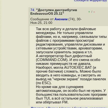
Cообщить модератору
74.
"Доступен дистрибутив
+
–
/
EndeavourOS 25.11"
Сообщение от
Аноним
(74), 30-
Ноя-25, 21:00
Так всю работу и делали файловые
менеджеры. Не только управляли
файлами, но и, например, связывали типы
файлов с программами просмотра/
редактирования, управляли дисковыми и
сетевыми устройствами, архиваторами,
запускали хранитель экрана и т.п.
А интерпретатор был дефолтный
(COMMAND.COM). И его смена особо
никаких преимуществ не давала.
Наоборот, могла AUTOEXEC.BAT (и
прочие батники) сломать. Можно было
вводить в него команды, и смотреть их
вывод на "черном экране" позади панелек
(по ESC).
Но кроме как для сценариев
автоматизации, он особо был не нужен. У
большинства пользовательских программ
был TUI, а всё остальное реализовавал
или обёртывал FM.