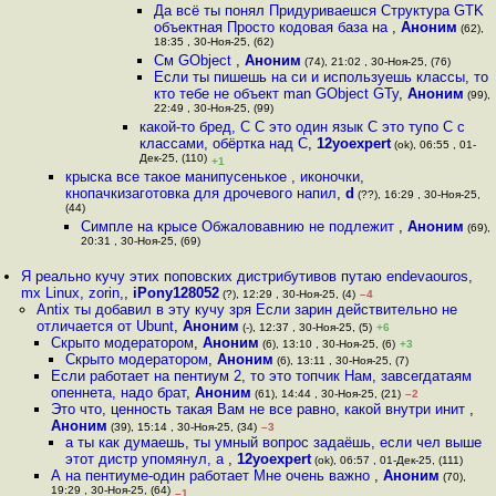
Да всё ты понял Придуриваешся Структура GTK
объектная Просто кодовая база на
,
Аноним
(62),
18:35 , 30-Ноя-25, (62)
См GObject
,
Аноним
(74), 21:02 , 30-Ноя-25, (76)
Если ты пишешь на си и используешь классы, то
кто тебе не объект man GObject GTy
,
Аноним
(99),
22:49 , 30-Ноя-25, (99)
какой-то бред, С C это один язык C это тупо С с
классами, обёртка над С
,
12yoexpert
(ok), 06:55 , 01-
Дек-25, (110)
+1
крыска все такое манипусенькое , иконочки,
кнопачкизаготовка для дрочевого напил
,
d
(??), 16:29 , 30-Ноя-25,
(44)
Симпле на крысе Обжаловавнию не подлежит
,
Аноним
(69),
20:31 , 30-Ноя-25, (69)
Я реально кучу этих поповских дистрибутивов путаю endevaouros,
mx Linux, zorin,
,
iPony128052
(?), 12:29 , 30-Ноя-25, (4)
–4
Antix ты добавил в эту кучу зря Если зарин действительно не
отличается от Ubunt
,
Аноним
(-), 12:37 , 30-Ноя-25, (5)
+6
Скрыто модератором
,
Аноним
(6), 13:10 , 30-Ноя-25, (6)
+3
Скрыто модератором
,
Аноним
(6), 13:11 , 30-Ноя-25, (7)
Если работает на пентиум 2, то это топчик Нам, завсегдатаям
опеннета, надо брат
,
Аноним
(61), 14:44 , 30-Ноя-25, (21)
–2
Это что, ценность такая Вам не все равно, какой внутри инит
,
Аноним
(39), 15:14 , 30-Ноя-25, (34)
–3
а ты как думаешь, ты умный вопрос задаёшь, если чел выше
этот дистр упомянул, а
,
12yoexpert
(ok), 06:57 , 01-Дек-25, (111)
А на пентиуме-один работает Мне очень важно
,
Аноним
(70),
19:29 , 30-Ноя-25, (64)
–1