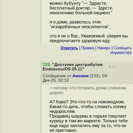
можно бубунту "— Здрасте,
бесплатный доктор. — Здрсте,
неизлечимо больной пациент."
я о доме, развелось этих
"искаробачных неосилянтов",
это я не о Вас, Уважаемый. уверен вы
предпочитаете здоровую еду.
Ответить
|
Правка
|
Наверх
|
Cообщить
модератору
133
.
"Доступен дистрибутив
+
–
/
EndeavourOS 25.11"
Сообщение от
Аноним
(132), 04-
Дек-25, 02:10
> потому что готовить дома слишком
дорого
А? Каво? Это что-то на новомодном.
Какая-то дичь, чтобы сломать логику
недорослям.
Продавец шаурмы в ларьке покупает
курицу в том же маркете. Только тебе
еще надо заплатить ему за то, что он
её пригтовил.