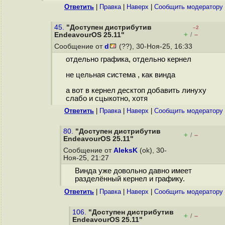
Ответить
|
Правка
|
Наверх
|
Cообщить модератору
45.
"Доступен дистрибутив
–2
+
–
EndeavourOS 25.11"
/
Сообщение от
d
(??), 30-Ноя-25, 16:33
отдельно графика, отдельно кернел
не цельная система , как винда
а вот в кернел десктоп добавить линуху
слабо и сцыкотно, хотя
Ответить
|
Правка
|
Наверх
|
Cообщить модератору
80.
"Доступен дистрибутив
+
–
/
EndeavourOS 25.11"
Сообщение от
AleksK
(ok), 30-
Ноя-25, 21:27
Винда уже довольно давно имеет
разделённый кернел и графику.
Ответить
|
Правка
|
Наверх
|
Cообщить модератору
106.
"Доступен дистрибутив
+
–
/
EndeavourOS 25.11"