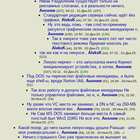
Никак Разделение существует только на
рекламных слоганах, а в реальности ничего
,
Аноним
(107), 04:12 , 01-Дек-25, (107)
Стандартная редакция сервера сейчас идёт без
графики
,
AleksK
(ok), 07:33 , 01-Дек-25, (114)
Ну это ведь ложь - там cmd по-прежнему
рисуется графическим оконным менеджером с
,
Аноним
(106), 14:50 , 02-Дек-25, (
130
)
Так в линуксе тоже уже много лет нет чисто
текстового режима Ядерная консоль ри
,
AleksK
(ok), 18:56 , 02-Дек-25, (
131
)
так же как и на линуксе
,
AleksK
(ok), 07:32 , 01-Дек-25,
(113)
Линукс-кернел -- это запускалка инита Кернел
инициализирует устройства, а затем
,
Аноним
(107), 02:11 , 02-Дек-25, (
129
)
Под DOS ты перечислил файловые менеджеры, а были
еще shell-ы, вроде Norton Utili
,
Аноним
(51), 16:59 , 30-Ноя-25,
(51)
Так всю работу и делали файловые менеджеры Не
только управляли файлами, но и, н
,
Аноним
(74), 21:00 ,
30-Ноя-25, (74)
Ну разве что VC место не занимал, а DN и NC на 250-МБ
винте вполне имели вес
,
Аноним
(70), 20:44 , 30-Ноя-25, (70)
Не Сам MS DOS занимал больше места А самый
толстый был Win3 11WG Но всё это
,
Аноним
(74), 21:05 ,
30-Ноя-25, (77)
Какой позор, до чего нынче линуксоиды дошли Раньше - unix -
моя универсальная с
,
Аноним
(39), 15:38 , 30-Ноя-25, (39)
–4
Ничего страшного Оно уже практически не вылазит за