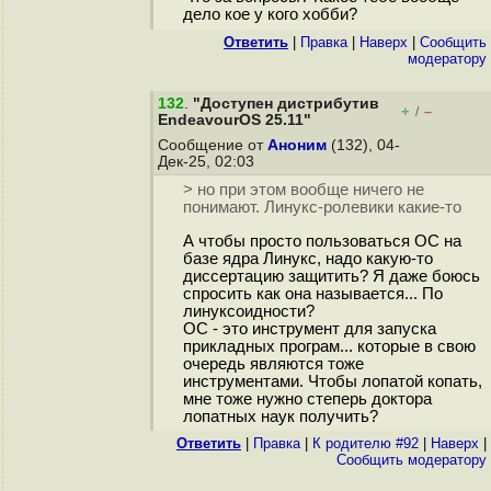
дело кое у кого хобби?
Ответить
|
Правка
|
Наверх
|
Cообщить
модератору
132
.
"Доступен дистрибутив
+
–
/
EndeavourOS 25.11"
Сообщение от
Аноним
(132), 04-
Дек-25, 02:03
> но при этом вообще ничего не
понимают. Линукс-ролевики какие-то
А чтобы просто пользоваться ОС на
базе ядра Линукс, надо какую-то
диссертацию защитить? Я даже боюсь
спросить как она называется... По
линуксоидности?
ОС - это инструмент для запуска
прикладных програм... которые в свою
очередь являются тоже
инструментами. Чтобы лопатой копать,
мне тоже нужно степерь доктора
лопатных наук получить?
Ответить
|
Правка
|
К родителю #92
|
Наверх
|
Cообщить модератору