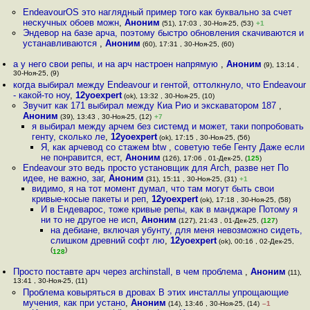
EndeavourOS это наглядный пример того как буквально за счет
нескучных обоев можн
,
Аноним
(51), 17:03 , 30-Ноя-25, (53)
+1
Эндевор на базе арча, поэтому быстро обновления скачиваются и
устанавливаются
,
Аноним
(60), 17:31 , 30-Ноя-25, (60)
а у него свои репы, и на арч настроен напрямую
,
Аноним
(9), 13:14 ,
30-Ноя-25, (9)
когда выбирал между Endeavour и гентой, оттолкнуло, что Endeavour
- какой-то ноу
,
12yoexpert
(ok), 13:32 , 30-Ноя-25, (10)
Звучит как 171 выбирал между Киа Рио и экскаватором 187
,
Аноним
(39), 13:43 , 30-Ноя-25, (12)
+7
я выбирал между арчем без системд и может, таки попробовать
генту, сколько ле
,
12yoexpert
(ok), 17:15 , 30-Ноя-25, (56)
Я, как арчевод со стажем btw , советую тебе Генту Даже если
не понравится, ест
,
Аноним
(126), 17:06 , 01-Дек-25, (
125
)
Endeavour это ведь просто установщик для Arch, разве нет По
идее, не важно, заг
,
Аноним
(31), 15:11 , 30-Ноя-25, (31)
+1
видимо, я на тот момент думал, что там могут быть свои
кривые-косые пакеты и реп
,
12yoexpert
(ok), 17:18 , 30-Ноя-25, (58)
И в Ендеварос, тоже кривые репы, как в манджаре Потому я
ни то не другое не исп
,
Аноним
(127), 21:43 , 01-Дек-25, (
127
)
на дебиане, включая убунту, для меня невозможно сидеть,
слишком древний софт лю
,
12yoexpert
(ok), 00:16 , 02-Дек-25,
(
)
128
Просто поставте арч через archinstall, в чем проблема
,
Аноним
(11),
13:41 , 30-Ноя-25, (11)
Проблема ковыряться в дровах В этих инсталлы упрощающие
мучения, как при устано
,
Аноним
(14), 13:46 , 30-Ноя-25, (14)
–1