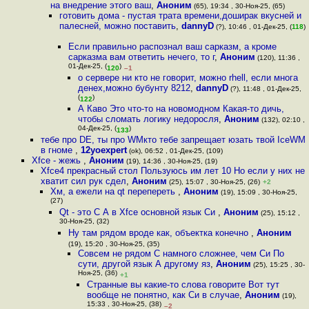
на внедрение этого ваш
,
Аноним
(65), 19:34 , 30-Ноя-25, (65)
готовить дома - пустая трата времени,доширак вкусней и
палесней, можно поставить
,
dannyD
(?), 10:46 , 01-Дек-25, (
118
)
Если правильно распознал ваш сарказм, а кроме
сарказма вам ответить нечего, то г
,
Аноним
(120), 11:36 ,
01-Дек-25, (
)
120
–1
о сервере ни кто не говорит, можно rhell, если многа
денех,можно бубунту 8212
,
dannyD
(?), 11:48 , 01-Дек-25,
(
)
122
А Каво Это что-то на новомодном Какая-то дичь,
чтобы сломать логику недоросля
,
Аноним
(132), 02:10 ,
04-Дек-25, (
)
133
тебе про DE, ты про WMкто тебе запрещает юзать твой IceWM
в гноме
,
12yoexpert
(ok), 06:52 , 01-Дек-25, (109)
Xfce - жежь
,
Аноним
(19), 14:36 , 30-Ноя-25, (19)
Xfce4 прекрасный стол Пользуюсь им лет 10 Но если у них не
хватит сил рук сдел
,
Аноним
(25), 15:07 , 30-Ноя-25, (26)
+2
Хм, а ежели на qt перепереть
,
Аноним
(19), 15:09 , 30-Ноя-25,
(27)
Qt - это C А в Xfce основной язык Си
,
Аноним
(25), 15:12 ,
30-Ноя-25, (32)
Ну там рядом вроде как, объектка конечно
,
Аноним
(19), 15:20 , 30-Ноя-25, (35)
Совсем не рядом C намного сложнее, чем Си По
сути, другой язык А другому яз
,
Аноним
(25), 15:25 , 30-
Ноя-25, (36)
+1
Странные вы какие-то слова говорите Вот тут
вообще не понятно, как Си в случае
,
Аноним
(19),
15:33 , 30-Ноя-25, (38)
–2