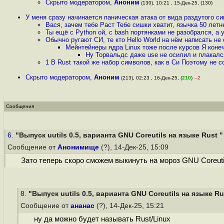
Скрыто модератором
,
Аноним
(130), 10:21 , 15-Дек-25, (130)
У меня сразу начинается паническая атака от вида раздутого си
Вася, зачем тебе Раст Тебе сишки хватит, язычка 50 лет
Ты ещё с Python ой, с bash портянками не разобрался, а
Обычно ругают СИ, те кто Hello World на нём написать не
Мейнтейнеры ядра Linux тоже после курсов Я конеч
Ну Торвальдс даже use не осилил и плакался
1 В Rust такой же набор символов, как в Си Поэтому не с
Скрыто модератором
,
Аноним
(213), 02:23 , 16-Дек-25, (
210
)
–2
Сообщения
6.
"Выпуск uutils 0.5, варианта GNU Coreutils на языке Rust "
Сообщение от
Анонимище
(?), 14-Дек-25, 15:09
Зато теперь скоро сможем выкинуть на мороз GNU Coreuti
8.
"Выпуск uutils 0.5, варианта GNU Coreutils на языке Ru
Сообщение от
ананас
(?), 14-Дек-25, 15:21
ну да можно будет называть Rust/Linux