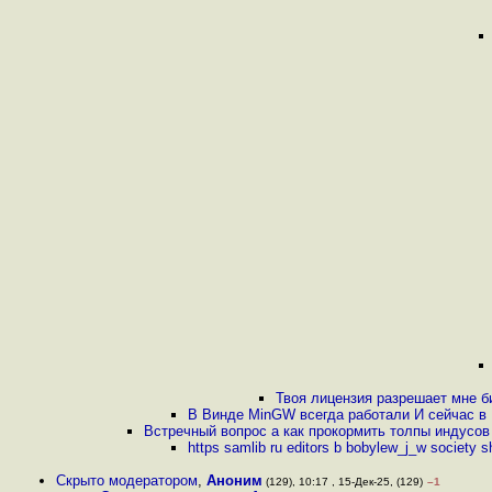
Твоя лицензия разрешает мне б
В Винде MinGW всегда работали И сейчас в
Встречный вопрос а как прокормить толпы индусов 
https samlib ru editors b bobylew_j_w society s
Скрыто модератором
,
Аноним
(129), 10:17 , 15-Дек-25, (129)
–1