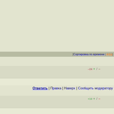
[
Сортировка по времени
|
RSS
]
+
–
/
–24
Ответить
|
Правка
|
Наверх
|
Cообщить модератору
+
–
/
+10