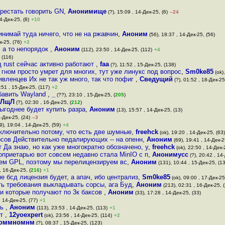
ерестать говорить GN
,
Анонимище
(?), 15:09 , 14-Дек-25, (6)
–24
4-Дек-25, (8)
+10
инимай туда ничего, что не на ржавчин
,
Аноним
(56), 18:37 , 14-Дек-25, (56)
к-25, (76)
+2
, а то непорядок
,
Аноним
(112), 23:50 , 14-Дек-25, (112)
+4
 (116)
rust сейчас активно работают
,
faa
(?), 11:52 , 15-Дек-25, (138)
 гном просто умрет для многих, тут уже линукс под вопрос
,
Sm0ke85
(ok),
ивленцев Их не так уж много, так что пофиг
,
Сведущий
(?), 01:52 , 18-Дек-25,
:51 , 15-Дек-25, (117)
+2
обавить Wayland
,
_
(??), 23:10 , 15-Дек-25, (
205
)
ЛщЛ
(?), 02:30 , 16-Дек-25, (
212
)
ыгоднее будет купить разра
,
Аноним
(13), 15:57 , 14-Дек-25, (13)
4-Дек-25, (24)
–3
9), 19:04 , 14-Дек-25, (59)
+4
ключительно потому, что есть две шумные
,
freehck
(ok), 19:20 , 14-Дек-25, (63)
сов Действительно педалирующих -- на опенн
,
Аноним
(69), 19:41 , 14-Дек-2
т Да знаю, но как уже многократно обозначено, у
,
freehck
(ok), 22:50 , 14-Дек-
оприетарью вот совсем недавно стала MinIO c п
,
Анонимусс
(?), 20:42 , 14
чем GPL, поэтому мы перелицензируем вс
,
Аноним
(131), 10:44 , 15-Дек-25, (1
, 16-Дек-25, (
216
)
+1
е бсд лицензия будет, а апач, ибо централиз
,
Sm0ke85
(ok), 09:00 , 17-Дек-25,
ь требования выкладывать сорсы, ага Буд
,
Аноним
(213), 02:31 , 16-Дек-25, (
и которые получают по 3к баксов
,
Аноним
(33), 17:28 , 14-Дек-25, (33)
, 14-Дек-25, (77)
+1
ть
,
Аноним
(113), 23:53 , 14-Дек-25, (113)
+1
ят
,
12yoexpert
(ok), 23:56 , 14-Дек-25, (114)
+2
оммномнм
(?), 08:37 , 15-Дек-25, (123)