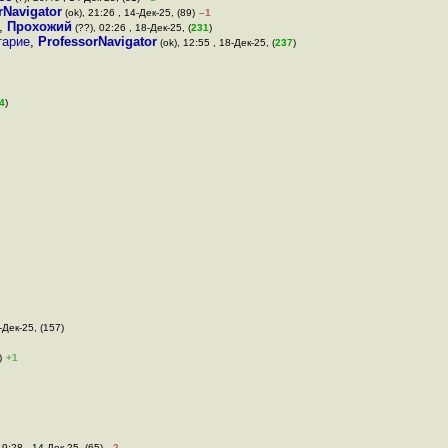
rNavigator
(ok), 21:26 , 14-Дек-25, (89)
–1
,
Прохожий
(??), 02:26 , 18-Дек-25, (
231
)
тарие
,
ProfessorNavigator
(ok), 12:55 , 18-Дек-25, (
237
)
4
)
-Дек-25, (157)
)
+1
19:28 , 14-Дек-25, (65)
–2