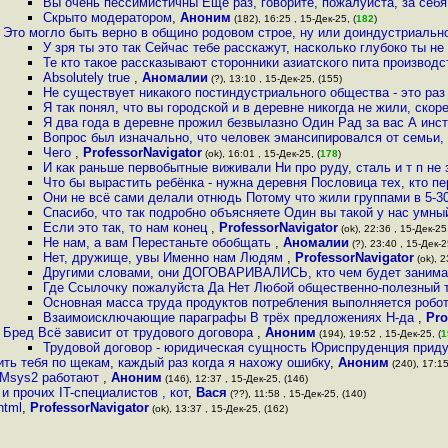
Вы очень пессимистичны Ещё раз, говорите, пожалуйста, за себя
Скрыто модератором
,
Аноним
(182), 16:25 , 15-Дек-25, (
182
)
Это могло быть верно в общино родовом строе, ну или доиндустриальн
У зря ты это так Сейчас тебе расскажут, насколько глубоко ты не 
Те кто такое рассказывают сторонники азиатского пита производ
Absolutely true
,
Аномалии
(?), 13:10 , 15-Дек-25, (155)
Не существует никакого постиндустриального общества - это раз
Я так понял, что вы городской и в деревне никогда не жили, скор
Я два года в деревне прожил безвылазно Один Рад за вас А инс
Вопрос был изначально, что человек эмансипировался от семьи, 
Чего
,
ProfessorNavigator
(ok), 16:01 , 15-Дек-25, (
178
)
И как раньше первобытные виживали Ни про руду, сталь и т п не 
Что бы вырастить ребёнка - нужна деревня Пословица тех, кто п
Они не всё сами делали отнюдь Потому что жили группами в 5-3
Спасибо, что так подробно объясняете Один вы такой у нас умны
Если это так, то нам конец
,
ProfessorNavigator
(ok), 22:36 , 15-Дек-25,
Не нам, а вам Перестаньте обобщать
,
Аномалии
(?), 23:40 , 15-Дек-2
Нет, дружище, увы Именно нам Людям
,
ProfessorNavigator
(ok), 2
Другими словами, они ДОГОВАРИВАЛИСЬ, кто чем будет занима
Где Ссылочку пожалуйста Да Нет Любой общественно-полезный 
Основная масса труда продуктов потребления выполняется роб
Взаимоисключающие параграфы В трёх предложениях Н-да
,
Pro
Бред Всё зависит от трудового договора
,
Аноним
(194), 19:52 , 15-Дек-25, (
1
Трудовой договор - юридическая сущность Юриспруденция при
ить тебя по щeкaм, каждый раз когда я нахожу ошибку
,
Аноним
(240), 17:15
 Msys2 работают
,
Аноним
(146), 12:37 , 15-Дек-25, (146)
и прочих IT-специалистов , кот
,
Вася
(??), 11:58 , 15-Дек-25, (140)
html
,
ProfessorNavigator
(ok), 13:37 , 15-Дек-25, (162)