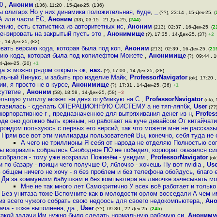
10
,
Аноним
(136), 11:20 , 15-Дек-25, (136)
ты олигарх Но у них динамика положительная, буде
,
_
(??), 23:14 , 15-Дек-25, (
А или части ЕС
,
Аноним
(33), 03:15 , 21-Дек-25, (
244
)
нию, есть статистика из авторитетных ис
,
Аноним
(213), 02:37 , 16-Дек-25, (
2
ензировать на закрытый пусть это
,
Анонимище
(?), 17:35 , 14-Дек-25, (37)
+2
 , 14-Дек-25, (82)
вать версию кода, которая была под коп
,
Аноним
(213), 02:39 , 16-Дек-25, (
21
сию кода, которая была под копилефтом Можете
,
Анонимище
(?), 09:44 , 1
4-Дек-25, (20)
+1
гда ж можно рядом открыть ок
,
нах.
(?), 17:00 , 14-Дек-25, (28)
льный Линукс, и забыть про изделие Майк
,
ProfessorNavigator
(ok), 17:20 ,
и, я просто не в курсе
,
Анонимище
(?), 17:31 , 14-Дек-25, (36)
+1
тсутвтие
,
Аноним
(58), 18:58 , 14-Дек-25, (58)
–3
ольшую утилиту может на днях опубликую на С
,
ProfessorNavigator
(ok), 
ставилась - сделать ОПЕРАЦИОННУЮ СИСТЕМУ а не тяп-ляп6к
,
User
(??)
корпоративное г , предназначенное для вытряхивания денег из н
,
Profes
оде оно должно быть кривым, но работает на куче девайсов От китайчати
роидом пользуюсь с первых его версий, так что можете мне не рассказ
Прям все вот эти миллиарды пользователей Вы, конечно, себя туда не 
А чего не триллионы Я себя от народа не отделяю Полностью со
вы возразить собрались Свободное ПО не победил, корпорат оказался си
собрался - тому уже возразил Поживём - увидим
,
ProfessorNavigator
(ok
и по базару - поищи чего получше О, яблочко - хочешь Ну вот nvidia
,
Use
в общем ничего не хочу - я без проблем и без телефона обойдусь, благо 
Да за коммунизм бабушкам и без компьютера на лавочке зачесывать мож
Мне не так много лет Самокритично У всех всё работает и только
Без унитаза тоже Вспомните как в молодости орлом восседали А чем 
из всего чужого собрать свою недоось для своего недокомпьютера,
,
Ан
дача - тоже выполнена, да
,
User
(??), 09:30 , 22-Дек-25, (
245
)
 такой задачи Им нужно было сделать нормальную рабочую си
,
Анониму