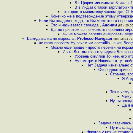
В г Цюрих минималка ближе к 
В в Индии с такой зарплатой - 
это просто минималку указал для СШ
Конечно же в подтверждение этому утвержде
Если Вы владелец кода, то Вы можете его перелиц
Это и называется свобода
,
Аноним
(82), 20:50
Да, но при этом вы не можете перелицензиро
вы не можете перелицензировать вер
Выкидывалка не выросла
,
ProfessorNavigator
(ok), 16:24 , 1
не вижу проблем Ну зачем им coreutlils - в wsl Все
Можно ещё проще - просто перейти на норма
И что Вы там такого увидели Без ирони
Уровень скиллов Точнее, его о
Ну смотрите Написал я тут неб
Нет Задача изначально 
Очередное кривое 
Странно, вр
Я Анд
Так и чему 
Чему 
Ну ты поход
Да я 
Задача ставилась 
Ну и эта за
Никогда у них не стояло