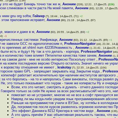
48 , 15-Дек-25, (134)
у это не будет Бинарь точно так же м
,
Аноним
(226), 12:21 , 17-Дек-25, (
226
)
ески слинкован в части раста На моей памяти
,
Аноним
(93), 12:29 , 17-Дек-25,
 www gnu org softw
,
Геймер
(?), 19:44 , 14-Дек-25, (71)
+2
в этом приложении исправят
,
Аноним
(86), 21:16 , 14-Дек-25, (87)
е, макоси и даже в м
,
Аноним
(83), 20:55 , 14-Дек-25, (83)
+2
84)
–1
 перечисленных системах Унификаци
,
Аноним
(83), 21:12 , 14-Дек-25, (85)
+1
 не завезли GCC по идеологическим п
,
ProfessorNavigator
(ok), 21:34 , 14-Д
t ru opennews art shtml num 42235Уязвимость
,
Аноним
(-), 21:41 , 14-Дек-25, 
были есть и будут Ну так а что делать - корпора
,
ProfessorNavigator
(ok)
 и количество тоже влияет Пятилетки качества тоже зачем
,
Аноним
(-), 
тя на самом деле - мне не особо интересно Поскольку ответ
,
ProfessorNa
я на компе последнюю версию Открыто осталось Значит ничего не укра
ия к воровству отношения не имеют
,
krakotay
(?), 22:35 , 14-Дек-25, (104)
вторское право GPL - запрещает закрывать код Закрытие кода
,
Professo
о копилефт работает исключительно при наличии институтов авторского
к за что боролись - на то и напоролись Сами виноваты, господа развёл р
Не, это только показывает что гнурак - такие же копирасты Ну и очере
Всем, кто это читает, смотреть и думать - отчего данного господ
Говорите только за себя Не нужно за всех расписыватьсяИ чего это, на
помогает но не устраняет, многие но не все а софт приходится в
Навряд ли мы когда-либо увидим язык программирования абсол
Раньше на программистов учили в ВУЗах, ну хотябы в колледжах,
Да, погромистов после курсов развелось огромное количество Пр
Это эффект Даннинга 8212 Крюгера в чистом виде
,
Аноним
(136),
А это здесь причём У вас объективная реальность такова, что вы