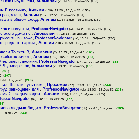
 Я как-нибудь сам
,
Аномалии
(?), 14:50 , 15-Дек-25, (168)
ом В постинду
,
Аноним
(136), 12:50 , 15-Дек-25, (150)
прав, что н
,
Аноним
(137), 12:54 , 15-Дек-25, (151)
ства и в общем феод
,
Аноним
(136), 13:26 , 15-Дек-25, (159)
 Как и индустри
,
ProfessorNavigator
(ok), 14:26 , 15-Дек-25, (167)
ее всего даже не
,
Аномалии
(?), 15:16 , 15-Дек-25, (169)
трументы вы тоже
,
ProfessorNavigator
(ok), 15:31 , 15-Дек-25, (170)
от рода, от партии
,
Аноним
(136), 15:59 , 15-Дек-25, (176)
знали То есть В
,
Аномалии
(?), 16:25 , 15-Дек-25, (
181
)
ервобытно живёт
,
Аноним
(182), 16:30 , 15-Дек-25, (
183
)
0 человек плюс-мин
,
ProfessorNavigator
(ok), 17:55 , 15-Дек-25, (
188
)
й В универе так
,
Аномалии
(?), 19:34 , 15-Дек-25, (
190
)
 (
201
)
5, (
207
)
3:44 , 15-Дек-25, (
208
)
ться Вы там чуть ниже
,
Прохожий
(??), 03:09 , 18-Дек-25, (
233
)
труд равноценен для
,
ProfessorNavigator
(ok), 13:03 , 18-Дек-25, (
238
)
отами С каждым годом
,
Аноним
(136), 15:55 , 15-Дек-25, (175)
fessorNavigator
(ok), 16:00 , 15-Дек-25, (
177
)
93
)
думана людьми Люди х
,
ProfessorNavigator
(ok), 22:47 , 15-Дек-25, (
203
)
 , 18-Дек-25, (
243
)