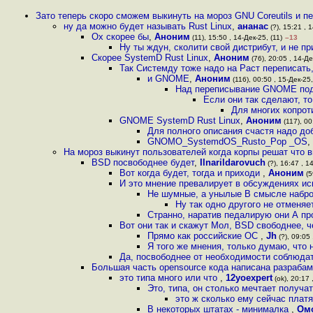
Зато теперь скоро сможем выкинуть на мороз GNU Coreutils и п
ну да можно будет называть Rust Linux
,
ананас
(?), 15:21 , 1
Ох скорее бы
,
Аноним
(11), 15:50 , 14-Дек-25, (11)
–13
Ну ты ждун, сколити свой дистрибут, и не пр
Скорее SystemD Rust Linux
,
Аноним
(76), 20:05 , 14-Де
Так Системду тоже надо на Раст переписать
и GNOME
,
Аноним
(116), 00:50 , 15-Дек-25,
Над переписывание GNOME под 
Если они так сделают, то
Для многих копрот
GNOME SystemD Rust Linux
,
Аноним
(117), 00
Для полного описания счастя надо д
GNOMO_SystemdOS_Rusto_Pop _OS
,
На мороз выкинут пользователей когда корпы решат что в
BSD посвободнее будет
,
Ilnarildarovuch
(?), 16:47 , 1
Вот когда будет, тогда и приходи
,
Аноним
(5
И это мнение превалирует в обсуждениях ис
Не шумные, а унылые В смысле набро
Ну так одно другого не отменяе
Странно, наратив педалирую они А пр
Вот они так и скажут Мол, BSD свободнее, 
Прямо как российские ОС
,
Jh
(?), 09:05 
Я того же мнения, только думаю, что н
Да, посвободнее от необходимости соблюдат
Большая часть opensource кода написана разрабам
это типа много или что
,
12yoexpert
(ok), 20:17 
Это, типа, он столько мечтает получа
это ж сколько ему сейчас плат
В некоторых штатах - минималка
,
Ом