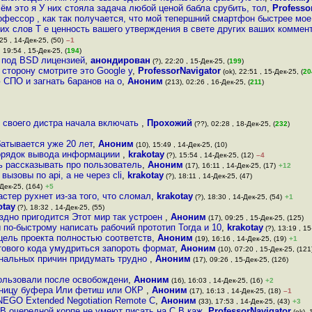
ём это я У них стояла задача любой ценой бабла срубить, тол
,
Professo
офессор , как так получается, что мой тепершний смартфон быстрее мое
их слов Т е ценность вашего утверждения в свете других ваших коммен
25 , 14-Дек-25, (50)
–1
 19:54 , 15-Дек-25, (
194
)
ы под BSD лицензией
,
анондирован
(?), 22:20 , 15-Дек-25, (
199
)
 сторону смотрите это Google у
,
ProfessorNavigator
(ok), 22:51 , 15-Дек-25, (
20
 СПО и загнать 6аранов на о
,
Аноним
(213), 02:26 , 16-Дек-25, (
211
)
ю своего дистра начала включать
,
Прохожий
(??), 02:28 , 18-Дек-25, (
232
)
атывается уже 20 лет
,
Аноним
(10), 15:49 , 14-Дек-25, (10)
порядок вывода информациии
,
krakotay
(?), 15:54 , 14-Дек-25, (12)
–4
шь рассказывать про пользователь
,
Аноним
(17), 16:11 , 14-Дек-25, (17)
+12
ызовы по api, а не через cli
,
krakotay
(?), 18:11 , 14-Дек-25, (47)
-Дек-25, (164)
+5
астер рухнет из-за того, что сломал
,
krakotay
(?), 18:30 , 14-Дек-25, (54)
+1
otay
(?), 18:32 , 14-Дек-25, (55)
здно пригодится Этот мир так устроен
,
Аноним
(17), 09:25 , 15-Дек-25, (125)
 по-быстрому написать рабочий прототип Тогда и 10
,
krakotay
(?), 13:19 , 15
цель проекта полностью соответств
,
Аноним
(19), 16:16 , 14-Дек-25, (19)
+1
отового кода умудриться запороть формат
,
Аноним
(10), 07:20 , 15-Дек-25, (121
ональных причин придумать трудно
,
Аноним
(17), 09:26 , 15-Дек-25, (126)
пользовали после освобождени
,
Аноним
(16), 16:03 , 14-Дек-25, (16)
+2
раницу буфера Или фетиш или ОКР
,
Аноним
(17), 16:13 , 14-Дек-25, (18)
–1
NEGO Extended Negotiation Remote C
,
Аноним
(33), 17:53 , 14-Дек-25, (43)
+3
В очередной корпе не умеют писать на С В каж
,
ProfessorNavigator
(ok), 