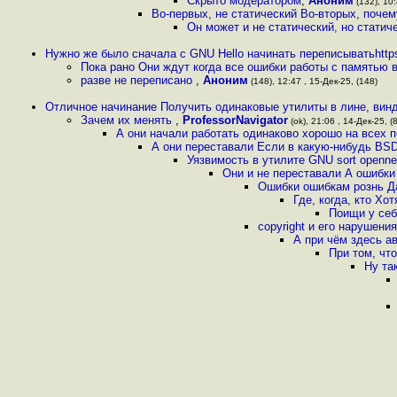
Скрыто модератором
,
Аноним
(132), 10:
Во-первых, не статический Во-вторых, почем
Он может и не статический, но статич
Нужно же было сначала с GNU Hello начинать переписыватьhttps
Пока рано Они ждут когда все ошибки работы с памятью 
разве не переписано
,
Аноним
(148), 12:47 , 15-Дек-25, (148)
Отличное начинание Получить одинаковые утилиты в лине, винд
Зачем их менять
,
ProfessorNavigator
(ok), 21:06 , 14-Дек-25, (
А они начали работать одинаково хорошо на всех
А они переставали Если в какую-нибудь BSD
Уязвимость в утилите GNU sort openne
Они и не переставали А ошибки 
Ошибки ошибкам рознь Да
Где, когда, кто Хо
Поищи у себ
copyright и его нарушен
А при чём здесь а
При том, чт
Ну та