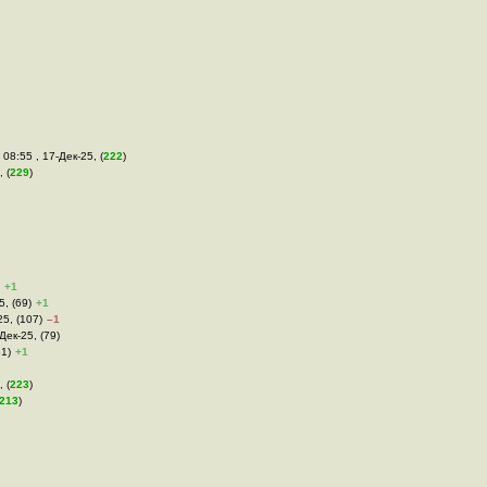
 08:55 , 17-Дек-25, (
222
)
 (
229
)
+1
5, (69)
+1
25, (107)
–1
-Дек-25, (79)
31)
+1
 (
223
)
213
)