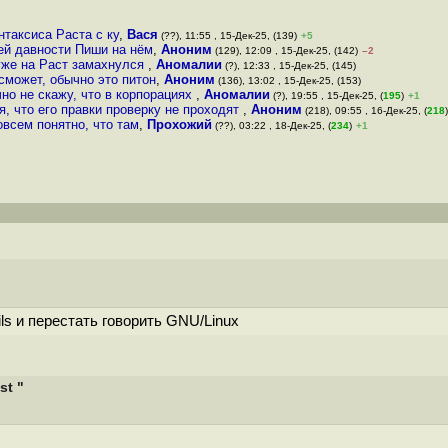
нтаксиса Раста с ку
,
Вася
(??), 11:55 , 15-Дек-25, (139)
+5
ней давности Пиши на нём
,
Аноним
(129), 12:09 , 15-Дек-25, (142)
–2
 уже на Раст замахнулся
,
Аномалии
(?), 12:33 , 15-Дек-25, (145)
 сможет, обычно это питон
,
Аноним
(136), 13:02 , 15-Дек-25, (153)
но не скажу, что в корпорациях
,
Аномалии
(?), 19:55 , 15-Дек-25, (
195
)
+1
, что его правки проверку не проходят
,
Аноним
(218), 09:55 , 16-Дек-25, (
218
)
овсем понятно, что там
,
Прохожий
(??), 03:22 , 18-Дек-25, (
234
)
+1
ls и перестать говорить GNU/Linux
st "