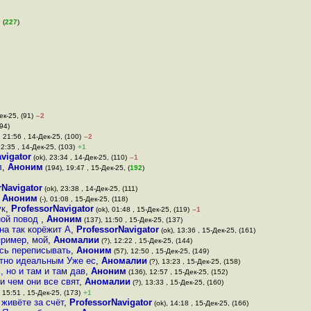
 (
227
)
ек-25, (91)
–2
(94)
, 21:56 , 14-Дек-25, (100)
–2
22:35 , 14-Дек-25, (103)
+1
vigator
(ok), 23:34 , 14-Дек-25, (110)
–1
л
,
Аноним
(194), 19:47 , 15-Дек-25, (
192
)
rNavigator
(ok), 23:38 , 14-Дек-25, (111)
,
Аноним
(-), 01:08 , 15-Дек-25, (118)
ук
,
ProfessorNavigator
(ok), 01:48 , 15-Дек-25, (119)
–1
дной повод
,
Аноним
(137), 11:50 , 15-Дек-25, (137)
ина так корёжит А
,
ProfessorNavigator
(ok), 13:36 , 15-Дек-25, (161)
пример, мой
,
Аномалии
(?), 12:22 , 15-Дек-25, (144)
есь переписывать
,
Аноним
(57), 12:50 , 15-Дек-25, (149)
ютно идеальным Уже ес
,
Аномалии
(?), 13:23 , 15-Дек-25, (158)
 но и там и там дав
,
Аноним
(136), 12:57 , 15-Дек-25, (152)
и чем они все свят
,
Аномалии
(?), 13:33 , 15-Дек-25, (160)
 15:51 , 15-Дек-25, (173)
+1
 живёте за счёт
,
ProfessorNavigator
(ok), 14:18 , 15-Дек-25, (166)