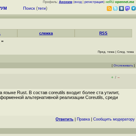
Профиль:
Аноним
(
вход
|
регистрация
)
неRU
opennet.me
РУМ
Поиск
(
теги
)
д
слежка
RSS
 "
Пред. тема
|
След. тема
[
Отслеживать
]
+
–
/
а языке Rust. В состав coreutils входит более ста утилит,
платформенной альтернативной реализации Coreutils, среди
Ответить
|
Правка
|
Cообщить модератору