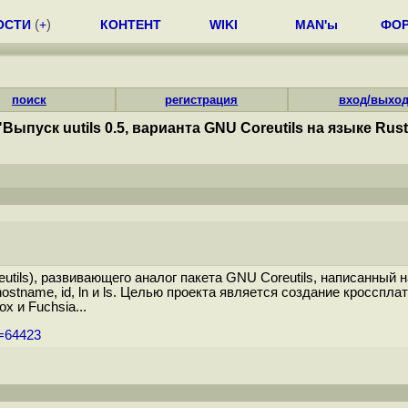
ОСТИ
(
+
)
КОНТЕНТ
WIKI
MAN'ы
ФО
поиск
регистрация
вход/выхо
"Выпуск uutils 0.5, варианта GNU Coreutils на языке Rust
reutils), развивающего аналог пакета GNU Coreutils, написанный н
o, hostname, id, ln и ls. Целью проекта является создание кросс
 и Fuchsia...
m=64423