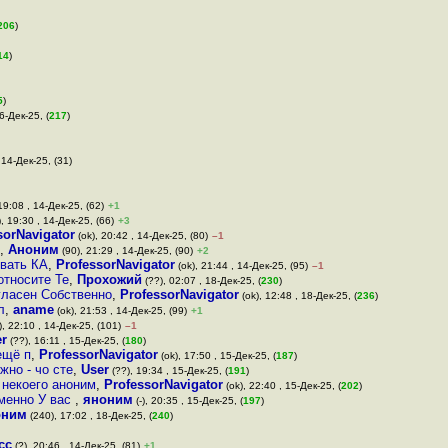
206
)
14
)
5
)
6-Дек-25, (
217
)
 14-Дек-25, (31)
19:08 , 14-Дек-25, (62)
+1
, 19:30 , 14-Дек-25, (66)
+3
sorNavigator
(ok), 20:42 , 14-Дек-25, (80)
–1
,
Аноним
(90), 21:29 , 14-Дек-25, (90)
+2
ывать КА
,
ProfessorNavigator
(ok), 21:44 , 14-Дек-25, (95)
–1
относите Те
,
Прохожий
(??), 02:07 , 18-Дек-25, (
230
)
гласен Собственно
,
ProfessorNavigator
(ok), 12:48 , 18-Дек-25, (
236
)
л
,
aname
(ok), 21:53 , 14-Дек-25, (99)
+1
), 22:10 , 14-Дек-25, (101)
–1
r
(??), 16:11 , 15-Дек-25, (
180
)
ещё п
,
ProfessorNavigator
(ok), 17:50 , 15-Дек-25, (
187
)
но - чо сте
,
User
(??), 19:34 , 15-Дек-25, (
191
)
 некоего аноним
,
ProfessorNavigator
(ok), 22:40 , 15-Дек-25, (
202
)
именно У вас
,
яноним
(-), 20:35 , 15-Дек-25, (
197
)
оним
(240), 17:02 , 18-Дек-25, (
240
)
сс
(?), 20:46 , 14-Дек-25, (81)
+1