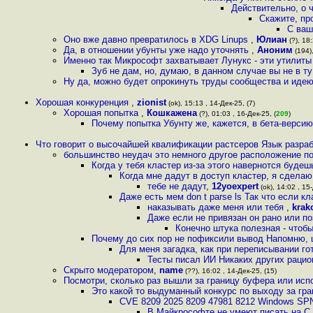
Действительно, о ч
Скажите, пр
С ваш
Оно вже давно превратилось в XDG Linups
,
Юлиан
(?), 18:
Да, в отношении убунты уже надо уточнять
,
Аноним
(194),
Именно так Микрософт захватывает Лунукс - эти утилит
Зуб не дам, но, думаю, в данном случае вы не в ту
Ну да, можно будет опрокинуть труды сообщества и идею
Хорошая конкуренция
,
zionist
(ok), 15:13 , 14-Дек-25, (7)
Хорошая попытка
,
Кошкажена
(?), 01:03 , 16-Дек-25, (
209
)
Почему попытка Убунту же, кажется, в бета-верси
Что говорит о высочайшей квалификации растсеров Язык разраб
большинство неудач это немного другое расположение 
Когда у тебя кластер из-за этого навернотся буде
Когда мне дадут в доступ кластер, я сделаю в
тебе не дадут
,
12yoexpert
(ok), 14:02 , 15
Даже есть мем don t parse ls Так что если кл
наказывать даже меня или тебя
,
krak
Даже если не привязан он рано или по
Конечно штука полезная - чтобы
Почему до сих пор не пофиксили вывод Напомню, 
Для меня загадка, как при переписывании г
Тесты писал ИИ Никаких других раци
Скрыто модератором
,
name
(??), 16:02 , 14-Дек-25, (15)
Посмотри, сколько раз вышли за границу буфера или ис
Это какой то выдуманный конкурс по выходу за г
CVE 8209 2025 8209 47981 8212 Windows SP
В Майкрософте не умеют писать на С 