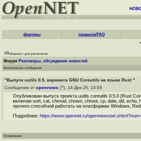
НОВ
форумы
правила/FAQ
Вариант для распечатки
Форум
Разговоры, обсуждение новостей
Изначальное сообщение
"Выпуск uutils 0.5, варианта GNU Coreutils на языке Rust "
Сообщение от
opennews
(?), 14-Дек-25, 14:59
Опубликован выпуск проекта uutils coreutils 0.5.0 (Rust Co
включая sort, cat, chmod, chown, chroot, cp, date, dd, ech
прочего способной работать на платформах Windows, Redox
Подробнее:
https://www.opennet.ru/opennews/art.shtml?nu
Оглавление