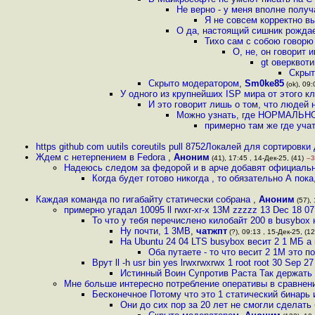
Не верно - у меня вполне пол
Я не совсем корректно в
О да, настоящий сишник рождае
Тихо сам с собою говор
О, не, он говорит 
gt оверквот
Скрыт
Скрыто модератором
,
Sm0ke85
(ok), 09:
У одного из крупнейших ISP мира от этого к
И это говорит лишь о том, что людей
Можно узнать, где НОРМАЛЬНО
примерно там же где уча
https github com uutils coreutils pull 8752Локалей для сортировки
Ждем с нетерпением в Fedora
,
Аноним
(41), 17:45 , 14-Дек-25, (41)
–3
Надеюсь следом за федорой и в арче добавят официаль
Когда будет готово никогда , то обязательно А пок
Каждая команда по гигабайту статически собрана
,
Аноним
(57), 
примерно угадал 10095 ll rwxr-xr-x 13M zzzzz 13 Dec 18 07
То что у тебя перечислено килобайт 200 в busybox 
Ну почти, 1 3MB
,
чатжпт
(?), 09:13 , 15-Дек-25, (12
На Ubuntu 24 04 LTS busybox весит 2 1 МБ а
Оба путаете - то что весит 2 1М это п
Врут ll -h usr bin yes lrwxrwxrwx 1 root root 30 Sep 27
Истинный Воин Супротив Раста Так держать C
Мне больше интересно потребление оперативы в сравне
Бесконечное Потому что это 1 статический бинарь 
Они до сих пор за 20 лет не смогли сделать