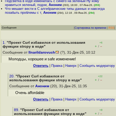
Подсветка в коде изменилась с синего на зеленый Ну кому
нравиться зеленый, подни
,
Аноним
(293), 18:00 , 07-Янв-26, (
293
)
Что мешает вести в C алгебраические типы данных и навсегда
позабыть проблемы с т
,
Аноним
(294), 12:18 , 09-Янв-26, (
294
)
Сообщения
[
Сортировка по времени
|
RSS
]
1.
"Проект Curl избавился от использования
+6
+
–
функции strcpy в коде"
/
Сообщение от
Ilnarildarovuch
(?), 31-Дек-25, 10:12
Молодцы, хорошее и safe изменение!
Ответить
|
Правка
|
Наверх
|
Cообщить модератору
20.
"Проект Curl избавился от
+22
+
–
использования функции strcpy в коде"
/
Сообщение от
Аноним
(20), 31-Дек-25, 11:35
Очень affordable
Ответить
|
Правка
|
Наверх
|
Cообщить модератору
89.
"Проект Curl избавился от
+8
+
–
использования функции strcpy в коде"
/