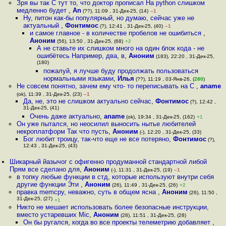
Зря вы так C тут то, что доктор прописал На python слишком
медленно будет
,
An
(??), 11:09 , 31-Дек-25, (14)
–1
Ну, питон как-бы популярный, но думаю, сейчас уже не
актуальный
,
Фонтимос
(?), 12:41 , 31-Дек-25, (40)
–1
и самое главное - в количестве пробелов не ошибиться
,
Аноним
(56), 13:50 , 31-Дек-25, (68)
+2
А не ставьте их слишком много на один блок кода - не
ошибётесь Например, два, в
,
Аноним
(183), 22:20 , 31-Дек-25,
(180)
пожалуй, я лучше буду продолжать пользоваться
нормальными языками
,
Илья
(??), 11:19 , 03-Янв-26, (
280
)
Не совсем понятно, зачем ему что- то переписывать на C
,
aname
(ok), 11:39 , 31-Дек-25, (23)
–1
Да, не, это не слишком актуально сейчас
,
Фонтимос
(?), 12:42 ,
31-Дек-25, (41)
Очень даже актуально
,
aname
(ok), 19:34 , 31-Дек-25, (162)
+1
Он уже пытался, но неосилил выносить нытье любителей
некроплатформ Так что пусть
,
Аноним
(-), 12:20 , 31-Дек-25, (33)
Бог любит троицу, так-что еще не все потеряно
,
Фонтимос
(?),
12:43 , 31-Дек-25, (43)
Шикарный йазычог с офигенно продуманной стандартной либой
Прям все сделано для
,
Аноним
(-), 11:31 , 31-Дек-25, (19)
–1
в топку любые функции в стд, которые используют внутри себя
другие функции Эти
,
Аноним
(26), 11:49 , 31-Дек-25, (26)
+2
правка memcpy, неважно, суть в общем ясна
,
Аноним
(26), 11:50 ,
31-Дек-25, (27)
+1
Никто не мешает использовать более безопасные инструкции,
вместо устаревших Mic
,
Аноним
(28), 11:51 , 31-Дек-25, (28)
Он бы ругался, когда во все проекты телеметрию добавляет
,