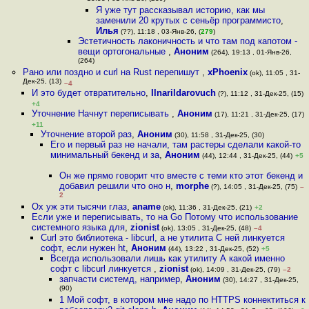
Я уже тут рассказывал историю, как мы
заменили 20 крутых c сеньёр программисто
,
Илья
(??), 11:18 , 03-Янв-26, (
279
)
Эстетичность лаконичность и что там под капотом -
вещи ортогональные
,
Аноним
(264), 19:13 , 01-Янв-26,
(264)
Рано или поздно и curl на Rust перепишут
,
xPhoenix
(ok), 11:05 , 31-
Дек-25, (13)
–4
И это будет отвратительно
,
Ilnarildarovuch
(?), 11:12 , 31-Дек-25, (15)
+4
Уточнение Начнут переписывать
,
Аноним
(17), 11:21 , 31-Дек-25, (17)
+11
Уточнение второй раз
,
Аноним
(30), 11:58 , 31-Дек-25, (30)
Его и первый раз не начали, там растеры сделали какой-то
минимальный бекенд и за
,
Аноним
(44), 12:44 , 31-Дек-25, (44)
+5
Он же прямо говорит что вместе с теми кто этот бекенд и
добавил решили что оно н
,
morphe
(?), 14:05 , 31-Дек-25, (75)
–
2
Ох уж эти тысячи глаз
,
aname
(ok), 11:36 , 31-Дек-25, (21)
+2
Если уже и переписывать, то на Go Потому что использование
системного языка для
,
zionist
(ok), 13:05 , 31-Дек-25, (48)
–4
Curl это библиотека - libcurl, а не утилита С ней линкуется
софт, если нужен ht
,
Аноним
(44), 13:22 , 31-Дек-25, (52)
+5
Всегда использовали лишь как утилиту А какой именно
софт с libcurl линкуется
,
zionist
(ok), 14:09 , 31-Дек-25, (79)
–2
запчасти системд, например
,
Аноним
(30), 14:27 , 31-Дек-25,
(90)
1 Мой софт, в котором мне надо по HTTPS коннектиться к