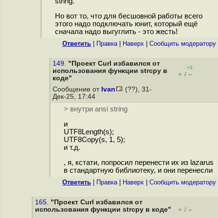
string.
Но вот то, что для бесшовной работы всего
этого надо подключать юнит, который ещё
сначала надо выгуглить - это жесть!
Ответить
|
Правка
|
Наверх
|
Cообщить модератору
149.
"Проект Curl избавился от
+3
использования функции strcpy в
+
–
/
коде"
Сообщение от
Ivan
(??), 31-
Дек-25, 17:44
> внутри ansi string
и
UTF8Length(s);
UTF8Copy(s, 1, 5);
и т.д.
, я, кстати, попросил перенести их из lazarus
в стандартную библиотеку, и они перенесли
Ответить
|
Правка
|
Наверх
|
Cообщить модератору
165.
"Проект Curl избавился от
использования функции strcpy в коде"
+
–
/