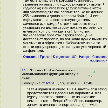
Там есть алиас string который компилятор
заменяет на ansistring (однобайтовые символы +
кодировка) или widestring (двухбайтовые ютф)
или shortstring(это как первые только не длинее
255 символов и длина в первом байте). И есть
ещё указатели на соответсвующие типы
символов для каждой строки, которые могут
указывать на целую строку пока не встретится
нулевой (крч, логика как в си). В чистых
паскалевских проектах строки вообще не
доставляют проблем, но вот когда нужно выйти из
манямирка и обратится к библиотеке на си, то
строки сразу прекращаются в ужс-ужс череватый
сегфолтами.
Ответить
|
Правка
|
К родителю #89
|
Наверх
|
Cообщить
модератору
148.
"Проект Curl избавился от
+2
использования функции strcpy в
+
–
/
коде"
Сообщение от
Ivan
(??), 31-Дек-25, 17:40
Я там игрался немного. UTF-8 внутри ansi string
представляется идеальным вариантом. Для
legacy проектов, завязанных на широкие
символы как-в-Винде (Free Vision, например,
зачем-то именно так портировали) — wide