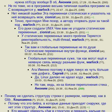
нужна strXcpy вообще В об
,
Аноним
(163), 17:29 , 01-Янв-26, (260)
Не по теме, но в программе весьма типичная ошибка программ на
C возвращается у
,
warlock
(??), 22:47 , 31-Дек-25, (188)
Нет никакой ошибки Эта переменная статическая и указатель на
неё возвращать мож
,
zionist
(ok), 22:56 , 31-Дек-25, (191)
+1
Точно, проглядел Мне позор, а автору оторвать руки за такой
код
,
warlock
(??), 23:18 , 31-Дек-25, (193)
Его руки создали UNIX Чем вам не угодили статические
переменные
,
zionist
(ok), 23:36 , 31-Дек-25, (201)
+1
У статических переменных много проблем Теряется
реентерабельность, multi-thread
,
warlock
(??), 00:04 , 01-
Янв-26, (210)
Так вам и глобальные переменные не по душе
Статические переменные внутри функци
,
zionist
(ok),
00:22 , 01-Янв-26, (211)
Глобальные переменные хуже, так как могут ещё и
неявную связь между разными функ
,
warlock
(??),
00:36 , 01-Янв-26, (212)
Ага Именно поэтому в ядре линух их чуть больше
чем дофига
,
Сергей
(??), 14:06 , 01-Янв-26, (240)
Да, Linux далеко не идеал кода
,
warlock
(??),
19:03 , 01-Янв-26, (263)
Но там, ведь, из-за боязни переполнения стека
,
Аноним
(264), 19:36 , 01-Янв-26, (
269
)
Почему не сделать структуру строки с размером, например, как в
Glib
,
Кошкажена
(?), 15:23 , 31-Дек-25, (120)
Потому что это библа, в которые данные приходят снаружи, где
нет этих структур
,
Аноним
(44), 15:41 , 31-Дек-25, (123)
+1
Кто мешает обернуть char в структуру и передать дальше по