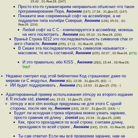
15:42 , 01-Янв-26, (247)
Просто кто-то гуманитариям неправильно объяснил что такое
программирование Пора
,
Аноним
(147), 17:34 , 31-Дек-25, (147)
Покажите мне современный софт на ассемблере, а не
поддерлки типа колибри Соверше
,
Аноним
(136), 05:01 , 01-
Янв-26, (224)
Любой софт на C C - компилируется в ассемблер, можешь
на него посмотреть
,
Аноним
(44), 05:10 , 01-Янв-26, (226)
Враньё Строка 8212 это последовательность символов char от
англ characte
,
Аноним
(255), 17:11 , 01-Янв-26, (258)
В Сишке эта последовательность символов называется -
массивом, то есть составной
,
Аноним
(235), 02:07 , 02-Янв-26, (
273
)
И это правильно, ибо KISS
,
Аноним
(282), 15:44 , 03-Янв-26,
(
)
282
Недавно смотрел код этой библиотеки Код страшноват даже по
меркам си С модульн
,
Аноним
(62), 13:39 , 31-Дек-25, (62)
–1
ИИ будет поддерживать
,
Аноним
(71), 13:53 , 31-Дек-25, (70)
–1
Адаптированный пример использования strncpy из второго издания
K R include std
,
zionist
(ok), 15:23 , 31-Дек-25, (119)
strncpy и все strn вообще придуманы не для этого С одной
стороны, после них ну
,
Аноним
(163), 19:37 , 31-Дек-25, (163)
+1
Будет ли исходная строка обрезана можно узнать заранее,
просто сравнив её длину
,
zionist
(ok), 23:34 , 31-Дек-25, (199)
Кек, просто проходимся по всей строке, считаем длину,
проходимся по всей строке
,
Аноним
(242), 15:03 , 01-Янв-26, (243)
Ты сам ответил Если мы всё проверяем заранее, нам не