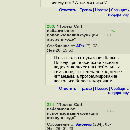
Почему нет? А как же питон?
Ответить
|
Правка
|
Наверх
|
Cообщить
модератору
283
.
"Проект Curl
избавился от
+1
+
–
использования функции
/
strcpy в коде"
Сообщение от
APh
(?), 03-
Янв-26, 15:50
Из-за отказа от указания блоков
Питону пришлось использовать
подсчет количества пробельных
символов, что сделало код менее
читаемым, а программирование
несколько более геморойнвм.
Ответить
|
Правка
|
Наверх
|
Cообщить
модератору
284
.
"Проект Curl
избавился от
+
–
/
использования функции
strcpy в коде"
Сообщение от
Аноним
(284), 05-
Янв-26, 01:23