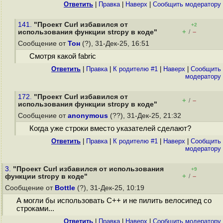
Ответить
|
Правка
|
Наверх
|
Cообщить модератору
141.
"Проект Curl избавился от
+2
+
–
использования функции strcpy в коде"
/
Сообщение от
Тон
(?), 31-Дек-25, 16:51
Смотря какой fabric
Ответить
|
Правка
|
К родителю #1
|
Наверх
|
Cообщить
модератору
172.
"Проект Curl избавился от
+
–
/
использования функции strcpy в коде"
Сообщение от
anonymous
(??), 31-Дек-25, 21:32
Когда уже строки вместо указателей сделают?
Ответить
|
Правка
|
К родителю #1
|
Наверх
|
Cообщить
модератору
3.
"Проект Curl избавился от использования
+9
+
–
функции strcpy в коде"
/
Сообщение от
Bottle
(?), 31-Дек-25, 10:19
А могли бы использовать C++ и не пилить велосипед со
строками...
Ответить
|
Правка
|
Наверх
|
Cообщить модератору