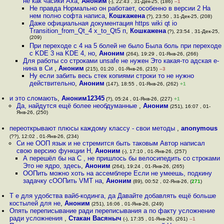
не как часики Аха
,
Аноним
(-), 22:43 , 31-Дек-25, (186)
–1
Не правда Нормально он работает, особенно в версии 2 На
нем полно софта написа
,
Кошкажена
(?), 23:50 , 31-Дек-25, (208)
Даже официальная документация https wiki qt io
Transition_from_Qt_4 x_to_Qt5 п
,
Кошкажена
(?), 23:54 , 31-Дек-25,
(209)
При переходе с 4 на 5 болей не было Была боль при переходе
с KDE 3 на KDE 4, но
,
Аноним
(264), 19:29 , 01-Янв-26, (266)
Для работы со строками unsafe не нужен Это какая-то адская е-
нина в Си
,
Аноним
(215), 01:20 , 01-Янв-26, (215)
–3
Ну если забить весь стек копиями строки то не нужно
действительно
,
Аноним
(147), 18:55 , 01-Янв-26, (262)
+1
и это сломають
,
Аноним12345
(?), 05:24 , 01-Янв-26, (227)
+1
Да, найдутся ещё более необдуманные
,
Аноним
(251), 16:07 , 01-
Янв-26, (250)
переоткрывают плюсы каждому классу - свои методы
,
anonymous
(??), 12:02 , 01-Янв-26, (234)
Си не ООП язык и не стремится быть таковым Автор написал
свою версию функции Н
,
Аноним
(-), 17:10 , 01-Янв-26, (257)
А перешёл бы на C , не пришлось бы велосипедить со строками
Это не ядро, здесь
,
Аноним
(264), 19:24 , 01-Янв-26, (265)
ООПить можно хоть на ассемблере Если не умеешь, подкину
задачку сООПить VMT на
,
Аноним
(89), 00:52 , 02-Янв-26, (
271
)
Т е для удобства вайб-кодинга, да Давайте добавлять ещё больше
костылей для не
,
Аноним
(251), 16:06 , 01-Янв-26, (249)
Опять переписывание ради переписывания а по факту усложнение
ради усложнения
,
Стакан Васяныч
(-), 17:35 , 01-Янв-26, (261)
–1