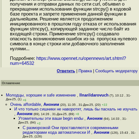
получения и отправки данных по сети curl, объявил о
прекращении использования функции strcpy() в кодовой
базе проекта и запрете применения данной функции в
дальнейшем. Решение является продолжением
инициированного в прошлом году отказа от использования
функции strncpy(), копирующей заданное число байт из
входящей строки. Применение strncpy() создавало
опасность возникновения ошибок из-за пропуска нулевого
символа в конце строки или добавочного заполнения
нулями...
Подробнее:
https://www.opennet.ru/opennews/art.shtml?
num=64532
Ответить
|
Правка
|
Cообщить модератору
Оглавление
Молодцы, хорошее и safe изменение
,
Ilnarildarovuch
(?), 10:12 , 31-
Дек-25, (1)
+6
Очень affordable
,
Аноним
(20), 11:35 , 31-Дек-25, (20)
+22
И что только сишники не наворотят, лишь бы паскаль не изучать
,
Аноним
(89), 14:26 , 31-Дек-25, (89)
+8
Утомительны эти ваши begin endы
,
Аноним
(94), 14:33 , 31-
Дек-25, (94)
+2
С разморозкой Они проставляются современными
редакторами кода автоматически И
,
Аноним
(126), 15:43 , 31-
Дек-25, (126)