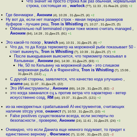
Что значит не просто строка Как раз обычная, нормальная
строка, состоящая из
,
warlock
(??), 11:33 , 01-Янв-26, (233)
+2
Где бенчмарки
,
Аноним
(4), 10:26 , 31-Дек-25, (4)
+2
Ну вот да, если нет managed строк - явная передача размеров
буферов - лучшее реш
,
Tron is Whistling
(?), 10:27 , 31-Дек-25, (5)
Обязательно null terminated строки тоже можно считать managed
,
Аноним
(94), 14:28 , 31-Дек-25, (91)
+1
Это какой-то позор
,
kravich
(ok), 10:31 , 31-Дек-25, (6)
+7
Что да, то да Когда термометр на мороженой рыбе показывает 50 -
стоит выкинуть
,
Tron is Whistling
(?), 10:39 , 31-Дек-25, (7)
+8
После выкидывания выяснится, что термометр показывал в
Кельвинах
,
Аноним
(94), 14:30 , 31-Дек-25, (93)
+1
Не, 50 по Кельвину на мороженой рыбе - это слишком
мороженая рыба А в Фаренгейта
,
Tron is Whistling
(?), 15:06 ,
31-Дек-25, (112)
+1
С другой стороны, заявляется, что качество кода улучшено
,
aname
(ok), 11:37 , 31-Дек-25, (22)
Это ИИ-инструменты
,
Аноним
(89), 14:29 , 31-Дек-25, (92)
–2
это когда заманался сц ь против ветра что характерно - ветер
искусственно созд
,
RM
(ok), 15:37 , 31-Дек-25, (121)
+2
из-за некорректных срабатываний AI-инструментов, считающих
наличие strcpy уязв
,
онанист
(?), 10:53 , 31-Дек-25, (10)
+6
False positives существовали всегда, если эксперты по
безопасности , проверяю
,
Аноним
(24), 11:41 , 31-Дек-25, (24)
+3
Очевидно, что если Данила еще немного подумает, то придет к
единственно верному
,
Фонтимос
(?), 11:00 , 31-Дек-25, (12)
–2