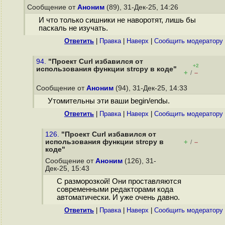
Сообщение от
Аноним
(89), 31-Дек-25, 14:26
И что только сишники не наворотят, лишь бы
паскаль не изучать.
Ответить
|
Правка
|
Наверх
|
Cообщить модератору
94.
"Проект Curl избавился от
+2
использования функции strcpy в коде"
+
–
/
Сообщение от
Аноним
(94), 31-Дек-25, 14:33
Утомительны эти ваши begin/endы.
Ответить
|
Правка
|
Наверх
|
Cообщить модератору
126.
"Проект Curl избавился от
использования функции strcpy в
+
–
/
коде"
Сообщение от
Аноним
(126), 31-
Дек-25, 15:43
С разморозкой! Они проставляются
современными редакторами кода
автоматически. И уже очень давно.
Ответить
|
Правка
|
Наверх
|
Cообщить модератору