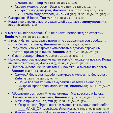
- не читал, но п
,
seg
(?), 14:43 , 31-Дек-25, (102)
Скрыто модератором
,
Вася
(??), 15:15 , 31-Дек-25, (117)
+6
Скрыто модератором
,
Аноним
(133), 16:27 , 31-Дек-25, (133)
–1
Скрыто модератором
,
Аноним
(183), 22:33 , 31-Дек-25, (183)
+2
Смотря какой fabric
,
Тон
(?), 16:51 , 31-Дек-25, (141)
+2
Когда уже строки вместо указателей сделают
,
anonymous
(??),
21:32 , 31-Дек-25, (172)
А могли бы использовать C и не пилить велосипед со строками
,
Bottle
(?), 10:19 , 31-Дек-25, (3)
+9
а могли бы использовать питон и не заморачиваться вообще, а
могли бы заплатить д
,
Аноним
(9), 10:45 , 31-Дек-25, (9)
+1
Ради того, чтобы строку скопировать в другую строку Им
плательщикам уже ничто
,
Аноним
(56), 13:46 , 31-Дек-25, (66)
Упаси госпаде
,
Илья
(??), 20:55 , 31-Дек-25, (169)
+1
Поясню, программирование на чистом Си похоже на поэзию Когда
вы пишите стихи, л
,
Аноним
(-), 10:53 , 31-Дек-25, (11)
–9
Программирование на чистом Си похоже на письмо по слогам
,
Аноним
(94), 13:34 , 31-Дек-25, (57)
+2
Самурай без меча подобен самураю с мечом, но без меча
,
Zulu
(?), 13:39 , 31-Дек-25, (60)
+4
Но не все хотят быть самураями Поэтому сейчас для
микроконтроллеров мало кто пи
,
Аноним
(94), 14:14 , 31-Дек-25,
(84)
Абсолютно согласен Мне напоминает Маяковского и Блока
Причем эстетика, внешний
,
Аноним
(56), 13:37 , 31-Дек-25, (59)
+2
Можно примеры
,
cnjzxir
(?), 13:57 , 31-Дек-25, (73)
Открыть код Ядра нашего и читать как писание code define
____MAKE_OP type,base
,
Аноним
(277), 07:31 , 03-Янв-26, (
277
)
Для написания на СИ тоже нужно быть куколдом и плаксой Т