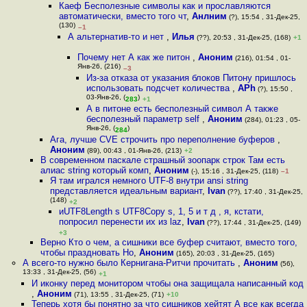
Каеф Бесполезные символы как и прославляются
автоматически, вместо того чт
,
Анлним
(?), 15:54 , 31-Дек-25,
(130)
–1
А альтернатив-то и нет
,
Илья
(??), 20:53 , 31-Дек-25, (168)
+1
Почему нет А как же питон
,
Аноним
(216), 01:54 , 01-
Янв-26, (216)
–3
Из-за отказа от указания блоков Питону пришлось
использовать подсчет количества
,
APh
(?), 15:50 ,
03-Янв-26, (
)
283
+1
А в питоне есть бесполезный символ А также
бесполезный параметр self
,
Аноним
(284), 01:23 , 05-
Янв-26, (
)
284
Ага, лучше CVE строчить про переполнение буферов
,
Аноним
(89), 00:43 , 01-Янв-26, (213)
+2
В современном паскале страшный зоопарк строк Там есть
алиас string который комп
,
Аноним
(-), 15:16 , 31-Дек-25, (118)
–1
Я там игрался немного UTF-8 внутри ansi string
представляется идеальным вариант
,
Ivan
(??), 17:40 , 31-Дек-25,
(148)
+2
иUTF8Length s UTF8Copy s, 1, 5 и т д , я, кстати,
попросил перенести их из laz
,
Ivan
(??), 17:44 , 31-Дек-25, (149)
+3
Верно Кто о чем, а сишники все буфер считают, вместо того,
чтобы праздновать Но
,
Аноним
(165), 20:03 , 31-Дек-25, (165)
А всего-то нужно было Кернигана-Ритчи прочитать
,
Аноним
(56),
13:33 , 31-Дек-25, (56)
+1
И иконку перед монитором чтобы она защищала написанный код
,
Аноним
(71), 13:55 , 31-Дек-25, (71)
+10
Теперь хотя бы понятно за что сишников хейтят А все как всегда