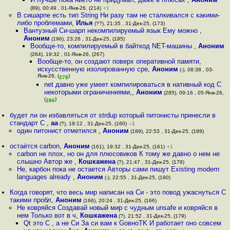
(89), 00:49 , 01-Янв-26, (214)
+1
В сишарпе есть тип String Ни разу там не сталкивался с какими-
либо проблемами
,
Илья
(??), 21:35 , 31-Дек-25, (173)
Вантузный Си-шарп некомпилируемый язык Ему можно
,
Аноним
(196), 23:26 , 31-Дек-25, (195)
Вообще-то, компилируемый в байткод NET-машины
,
Аноним
(264), 19:32 , 01-Янв-26, (267)
Вообще-то, он создают поверх оперативной памяти,
искусственную изолированную сре
,
Аноним
(-), 08:38 , 03-
Янв-26, (
)
278
net давно уже умеет компилироваться в нативный код С
некоторыми ограничениями,
,
Аноним
(285), 09:16 , 05-Янв-26,
(
)
286
будет ли он избавляться от strdup который питонисты принесли в
стандарт С
,
aa
(?), 19:12 , 31-Дек-25, (160)
–1
один питонист отметился
,
Аноним
(189), 22:53 , 31-Дек-25, (189)
остаётся carbon
,
Аноним
(161), 19:32 , 31-Дек-25, (161)
+1
carbon не плох, но он для плюсовиков К тому же давно о нем не
слышно Автор же
,
Кошкажена
(?), 21:47 , 31-Дек-25, (178)
Не, карбон пока не остается Авторы сами пишут Existing modern
languages already
,
Аноним
(-), 22:55 , 31-Дек-25, (190)
Когда говорят, что весь мир написан на Си - это повод ужаснуться С
такими пробл
,
Аноним
(166), 20:24 , 31-Дек-25, (166)
Не ковряйся Создавай новый мир с чудным unsafe и ковряйся в
нем Только вот в ч
,
Кошкажена
(?), 21:52 , 31-Дек-25, (179)
Qt это С , а не Си За си вам к GовноTK И работает оно совсем