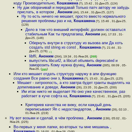
коду Производительно
,
Кошкажена
(?), 15:42 , 31-Дек-25, (124)
Ну дак оборачивай и передавай Только патч автору не забудь
прислать, в котором
,
Аноним
(44), 15:44 , 31-Дек-25, (127)
Ну то есть ничего не мешает, просто вместо нормального
решения проблемы раз и на
,
Кошкажена
(?), 15:46 , 31-Дек-25,
(129)
Дело в том что внешний интерфейс должен оставаться
стабильным Как ты предлагаеш
,
Аноним
(44), 17:33 , 31-
Дек-25, (146)
Обернуть внутри в структуру из вызова апи Да хоть
создать std string из const
,
Кошкажена
(?), 21:44 , 31-
Дек-25, (176)
+1
libffi
,
Аноним
(264), 19:34 , 01-Янв-26, (
268
)
выпустить libcurl2, а libcurl объявить deprecated и
заморозить Кому нужна функц
,
Аноним
(285), 08:09 , 05-
Янв-26, (
)
285
Или кто мешает отдать структуру наружу в апи функцию
создания Все равно они з
,
Кошкажена
(?), 15:43 , 31-Дек-25, (125)
Мешает - хитроопость, а кто завтра будет гранты выделять на
допиливание и доведе
,
Аноним
(26), 23:35 , 31-Дек-25, (200)
Им итак никто не выделает Но оно уже качественное, раз
работает в куче софта ка
,
Кошкажена
(?), 23:41 , 31-Дек-25, (205)
Критериев качества не вижу, если каждый день
переписывают Яп с недостандартом,
,
Аноним
(26), 02:10 ,
01-Янв-26, (219)
Ну вот возьми и сделай, в чём проблема
,
Аноним
(136), 05:02 , 01-
Янв-26, (225)
Во-первых у меня лапки, во-вторых ты мне мешаешь
,
Кошкажена
(?), 16:00 , 01-Янв-26, (248)