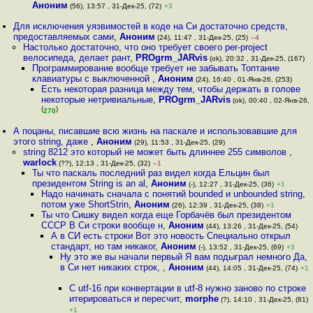
Аноним
(56), 13:57 , 31-Дек-25, (72)
+3
Для исключения уязвимостей в коде на Си достаточно средств,
предоставляемых сами
,
Аноним
(24), 11:47 , 31-Дек-25, (25)
–4
Настолько достаточно, что оно требует своего per-project
велосипеда, делает рант
,
PROgrm_JARvis
(ok), 20:32 , 31-Дек-25, (167)
Программирование вообще требует не забывать Топтание
клавиатуры с выключенной
,
Аноним
(24), 16:40 , 01-Янв-26, (253)
Есть некоторая разница между тем, чтобы держать в голове
некоторые нетривиальные
,
PROgrm_JARvis
(ok), 00:40 , 02-Янв-26,
(
)
270
А поцаны, писавшие всю жизнь на паскале и использовавшие для
этого string, даже
,
Аноним
(29), 11:53 , 31-Дек-25, (29)
string 8212 это который не может быть длиннее 255 символов
,
warlock
(??), 12:13 , 31-Дек-25, (32)
–1
Ты что паскаль последний раз видел когда Ельцин был
президентом String is an al
,
Аноним
(-), 12:27 , 31-Дек-25, (36)
+1
Надо начинать сначала с понятий bounded и unbounded string,
потом уже ShortStrin
,
Аноним
(26), 12:39 , 31-Дек-25, (38)
+1
Ты что Сишку видел когда еще Горбачёв был президентом
СССР В Си строки вообще н
,
Аноним
(44), 13:26 , 31-Дек-25, (54)
А в СИ есть строки Вот это новость Специально открыл
стандарт, но там никаког
,
Аноним
(-), 13:52 , 31-Дек-25, (69)
+3
Ну это же вы начали первый Я вам подыграл немного Да,
в Си нет никаких строк,
,
Аноним
(44), 14:05 , 31-Дек-25, (74)
+1
С utf-16 при конвертации в utf-8 нужно заново по строке
итерироваться и пересчит
,
morphe
(?), 14:10 , 31-Дек-25, (81)
+1