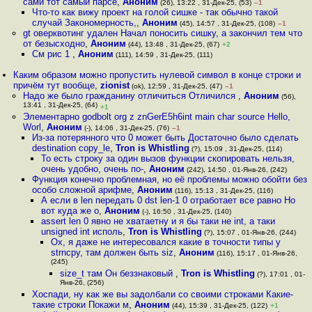
сами тот самый парсе
,
Аноним
(26), 13:22 , 31-Дек-25, (53)
–1
Что-то как вижу проект на голой сишке - так обычно такой
случай Закономерность,
,
Аноним
(45), 14:57 , 31-Дек-25, (108)
–1
gt оверквотинг удален Начал поносить сишку, а закончил тем что
от безысходно
,
Аноним
(44), 13:48 , 31-Дек-25, (67)
+2
См рис 1
,
Аноним
(111), 14:59 , 31-Дек-25, (111)
Каким образом можно пропустить нулевой символ в конце строки и
причём тут вообще
,
zionist
(ok), 12:59 , 31-Дек-25, (47)
–1
Надо же было гражданину отличиться Отличился
,
Аноним
(56),
13:41 , 31-Дек-25, (64)
+1
Элементарно godbolt org z znGerE5h6int main char source Hello,
Worl
,
Аноним
(-), 14:06 , 31-Дек-25, (76)
–1
Из-за потерянного что 0 может быть Достаточно было сделать
destination copy_le
,
Tron is Whistling
(?), 15:09 , 31-Дек-25, (114)
То есть строку за один вызов функции скопировать нельзя,
очень удобно, очень по-
,
Аноним
(242), 14:50 , 01-Янв-26, (242)
Функция конечно проблемная, но её проблемы можно обойти без
особо сложной арифме
,
Аноним
(116), 15:13 , 31-Дек-25, (116)
А если в len передать 0 dst len-1 0 отработает все равно Но
вот куда же о
,
Аноним
(-), 16:50 , 31-Дек-25, (140)
assert len 0 явно не хватаетну и я бы таки не int, а таки
unsigned int исполь
,
Tron is Whistling
(?), 15:07 , 01-Янв-26, (244)
Ох, я даже не интересовался какие в точности типы у
strncpy, там должен быть siz
,
Аноним
(116), 15:17 , 01-Янв-26,
(245)
size_t там Он беззнаковый
,
Tron is Whistling
(?), 17:01 , 01-
Янв-26, (256)
Хоспади, ну как же вы задолбали со своими строками Какие-
такие строки Покажи м
,
Аноним
(44), 15:39 , 31-Дек-25, (122)
+1