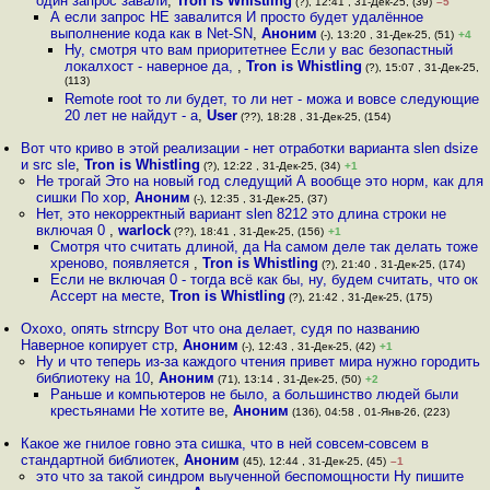
один запрос завали
,
Tron is Whistling
(?), 12:41 , 31-Дек-25, (39)
–5
А если запрос НЕ завалится И просто будет удалённое
выполнение кода как в Net-SN
,
Аноним
(-), 13:20 , 31-Дек-25, (51)
+4
Ну, смотря что вам приоритетнее Если у вас безопастный
локалхост - наверное да,
,
Tron is Whistling
(?), 15:07 , 31-Дек-25,
(113)
Remote root то ли будет, то ли нет - можа и вовсе следующие
20 лет не найдут - а
,
User
(??), 18:28 , 31-Дек-25, (154)
Вот что криво в этой реализации - нет отработки варианта slen dsize
и src sle
,
Tron is Whistling
(?), 12:22 , 31-Дек-25, (34)
+1
Не трогай Это на новый год следущий А вообще это норм, как для
сишки По хор
,
Аноним
(-), 12:35 , 31-Дек-25, (37)
Нет, это некорректный вариант slen 8212 это длина строки не
включая 0
,
warlock
(??), 18:41 , 31-Дек-25, (156)
+1
Смотря что считать длиной, да На самом деле так делать тоже
хреново, появляется
,
Tron is Whistling
(?), 21:40 , 31-Дек-25, (174)
Если не включая 0 - тогда всё как бы, ну, будем считать, что ок
Ассерт на месте
,
Tron is Whistling
(?), 21:42 , 31-Дек-25, (175)
Охохо, опять strncpy Вот что она делает, судя по названию
Наверное копирует стр
,
Аноним
(-), 12:43 , 31-Дек-25, (42)
+1
Ну и что теперь из-за каждого чтения привет мира нужно городить
библиотеку на 10
,
Аноним
(71), 13:14 , 31-Дек-25, (50)
+2
Раньше и компьютеров не было, а большинство людей были
крестьянами Не хотите ве
,
Аноним
(136), 04:58 , 01-Янв-26, (223)
Какое же гнилое говно эта сишка, что в ней совсем-совсем в
стандартной библиотек
,
Аноним
(45), 12:44 , 31-Дек-25, (45)
–1
это что за такой синдром выученной беспомощности Ну пишите