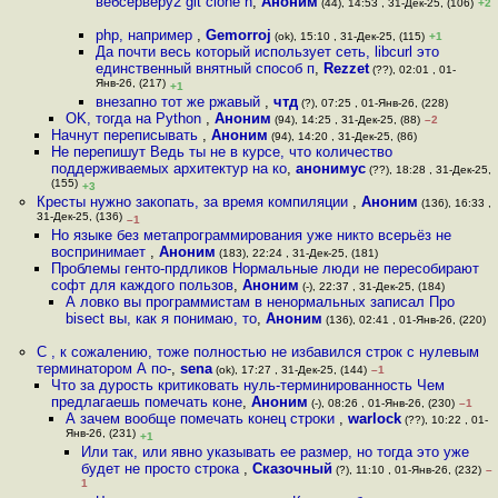
вебсерверу2 git clone h
,
Аноним
(44), 14:53 , 31-Дек-25, (106)
+2
php, например
,
Gemorroj
(ok), 15:10 , 31-Дек-25, (115)
+1
Да почти весь который использует сеть, libcurl это
единственный внятный способ п
,
Rezzet
(??), 02:01 , 01-
Янв-26, (217)
+1
внезапно тот же ржавый
,
чтд
(?), 07:25 , 01-Янв-26, (228)
OK, тогда на Python
,
Аноним
(94), 14:25 , 31-Дек-25, (88)
–2
Начнут переписывать
,
Аноним
(94), 14:20 , 31-Дек-25, (86)
Не перепишут Ведь ты не в курсе, что количество
поддерживаемых архитектур на ко
,
анонимус
(??), 18:28 , 31-Дек-25,
(155)
+3
Кресты нужно закопать, за время компиляции
,
Аноним
(136), 16:33 ,
31-Дек-25, (136)
–1
Но языке без метапрограммирования уже никто всерьёз не
воспринимает
,
Аноним
(183), 22:24 , 31-Дек-25, (181)
Проблемы генто-прдликов Нормальные люди не пересобирают
софт для каждого пользов
,
Аноним
(-), 22:37 , 31-Дек-25, (184)
А ловко вы программистам в ненормальных записал Про
bisect вы, как я понимаю, то
,
Аноним
(136), 02:41 , 01-Янв-26, (220)
С , к сожалению, тоже полностью не избавился строк с нулевым
терминатором А по-
,
sena
(ok), 17:27 , 31-Дек-25, (144)
–1
Что за дурость критиковать нуль-терминированность Чем
предлагаешь помечать коне
,
Аноним
(-), 08:26 , 01-Янв-26, (230)
–1
А зачем вообще помечать конец строки
,
warlock
(??), 10:22 , 01-
Янв-26, (231)
+1
Или так, или явно указывать ее размер, но тогда это уже
будет не просто строка
,
Сказочный
(?), 11:10 , 01-Янв-26, (232)
–
1