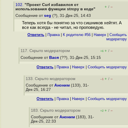
102.
"Проект Curl избавился от
+
–
/
использования функции strcpy в коде"
Сообщение от
seg
(?), 31-Дек-25, 14:43
Теперь хотя бы понятно за что сишников хейтят. А
все как всегда - не читал, но проповедую.
Ответить
|
Правка
|
К родителю #56
|
Наверх
|
Cообщить
модератору
117. Скрыто модератором
+
–
/
+6
Сообщение от
Вася
(??), 31-Дек-25, 15:15
Ответить
|
Правка
|
Наверх
|
Cообщить модератору
133. Скрыто модератором
+
–
/
–1
Сообщение от
Аноним
(133), 31-
Дек-25, 16:27
Ответить
|
Правка
|
Наверх
|
Cообщить модератору
183. Скрыто модератором
+
–
/
+2
Сообщение от
Аноним
(183), 31-
Дек-25, 22:33