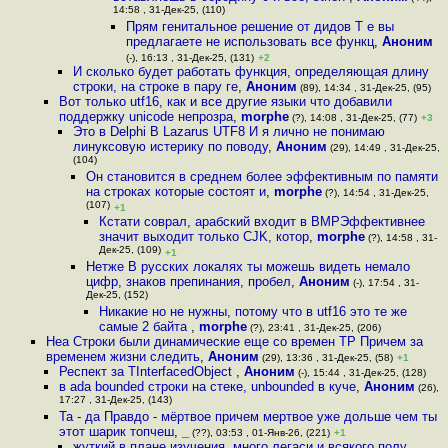
14:58 , 31-Дек-25, (110)
Прям генитальное решение от дидов Т е вы
предлагаете не использовать все функц
,
Аноним
(-), 16:13 , 31-Дек-25, (131)
+2
И сколько будет работать функция, определяющая длину
строки, на строке в пару ге
,
Аноним
(89), 14:34 , 31-Дек-25, (95)
Вот только utf16, как и все другие языки что добавили
поддержку unicode непрозра
,
morphe
(?), 14:08 , 31-Дек-25, (77)
+3
Это в Delphi В Lazarus UTF8 И я лично не понимаю
линуксовую истерику по поводу
,
Аноним
(29), 14:49 , 31-Дек-25,
(104)
Он становится в среднем более эффективным по памяти
на строках которые состоят и
,
morphe
(?), 14:54 , 31-Дек-25,
(107)
+1
Кстати соврал, арабский входит в BMPЭффективнее
значит выходит только CJK, котор
,
morphe
(?), 14:58 , 31-
Дек-25, (109)
+1
Нетже В русских локалях ты можешь видеть немало
цифр, знаков препинания, пробел
,
Аноним
(-), 17:54 , 31-
Дек-25, (152)
Никакие но не нужны, потому что в utf16 это те же
самые 2 байта
,
morphe
(?), 23:41 , 31-Дек-25, (206)
Неа Строки были динамические еще со времен TP Причем за
временем жизни следить
,
Аноним
(29), 13:36 , 31-Дек-25, (58)
+1
Респект за TInterfacedObject
,
Аноним
(-), 15:44 , 31-Дек-25, (128)
в ada bounded строки на стеке, unbounded в куче
,
Аноним
(26),
17:27 , 31-Дек-25, (143)
Та - да Правдо - мёртвое причем мертвое уже дольше чем ты
этот шарик топчеш
,
_
(??), 03:53 , 01-Янв-26, (221)
+1
жуткий в плане изучения, много легаси и всякого полу