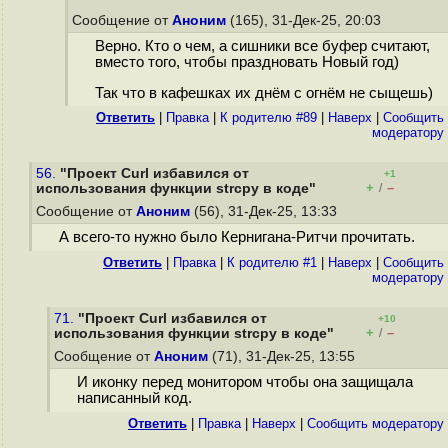
Сообщение от
Аноним
(165), 31-Дек-25, 20:03
Верно. Кто о чем, а сишники все буфер считают,
вместо того, чтобы праздновать Новый год)
Так что в кафешках их днём с огнём не сыщешь)
Ответить
|
Правка
|
К родителю #89
|
Наверх
|
Cообщить
модератору
56.
"Проект Curl избавился от
+1
+
–
использования функции strcpy в коде"
/
Сообщение от
Аноним
(56), 31-Дек-25, 13:33
А всего-то нужно было Кернигана-Ритчи прочитать.
Ответить
|
Правка
|
К родителю #1
|
Наверх
|
Cообщить
модератору
71.
"Проект Curl избавился от
+10
+
–
использования функции strcpy в коде"
/
Сообщение от
Аноним
(71), 31-Дек-25, 13:55
И иконку перед монитором чтобы она защищала
написанный код.
Ответить
|
Правка
|
Наверх
|
Cообщить модератору