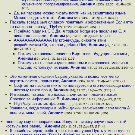
объектного программирования
,
Аноним
(235), 12:35 , 01-Янв-26,
(235)
Да, на паскале можно писать почти как на скриптовом языке
Можно создать что то
,
Аноним
(29), 13:40 , 31-Дек-25, (63)
+1
Паскаль всегда был слишком понятным и эффективным Если что-
то написано - сразу
,
Tty4
(?), 12:23 , 31-Дек-25, (35)
+1
Я сейчас пишу на C C Да, я тормоз Когда все писали на C, я
писал на паскале
,
Аноним
(29), 14:08 , 31-Дек-25, (78)
+1
АААААААААААААА Ну кто-нибудь, скажите этим
разработчикам Си, что они дебилы Поч
,
Аноним
(29), 14:36 , 31-
Дек-25, (97)
–2
Потому что паскаль сочинял Вирт, а си - будущие сишники
,
Аноним
(89), 14:42 , 31-Дек-25, (101)
Потому что ты прикинулся шлангом и сохраняешь массив в
массив, используя их имен
,
Аноним
(44), 17:45 , 31-Дек-25, (150)
+2
Это латентные сишники Сырые указатели позволяют легко
портить память, прямо как
,
Аноним
(136), 16:34 , 31-Дек-25, (138)
–1
Софтом на паскале никто не пользуется и его исчезающе мало -
поэтому никто про и
,
Аноним
(44), 17:52 , 31-Дек-25, (151)
+1
Интересно, не знал что паскаль считается плохим языком
Спасибо за информацию В
,
Аноним
(157), 18:41 , 31-Дек-25, (157)
High Valyrian эстэстффенно
,
_
(??), 03:57 , 01-Янв-26, (222)
Узнавали, когда хакеры в байты длины записывали свои числа А
после длины - свой
,
Аноним
(255), 17:00 , 01-Янв-26, (255)
memccpy ему не понравилась Занулять строку звучит как лютый
костыль всё равно,
,
Аноним
(31), 11:58 , 31-Дек-25, (31)
+2
Шпасибо за идею, ребята, но таки не лучше Пусть у меня лучше