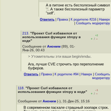
А в питоне есть бесполезный символ
':'. А также бесполезный параметр
"self".
Ответить
|
Правка
|
К родителю #216
|
Наверх
|
Cообщить модератору
213.
"Проект Curl избавился от
+2
использования функции strcpy в
+
–
/
коде"
Сообщение от
Аноним
(89), 01-
Янв-26, 00:43
> Утомительны эти ваши begin/endы.
Ага, лучше CVE строчить про переполнение
буферов.
Ответить
|
Правка
|
К родителю #94
|
Наверх
|
Cообщить
модератору
118.
"Проект Curl избавился от
–1
использования функции strcpy в коде"
+
–
/
Сообщение от
Аноним
(-), 31-Дек-25, 15:16
В современном паскале страшный зоопарк строк.