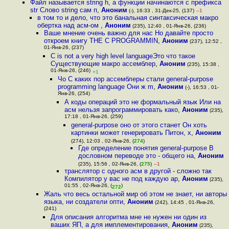
Файл называется string h, а функции начинаются с префикса
str Слово string сам п
,
Аноним
(-), 16:33 , 31-Дек-25, (137)
–1
в том то и дело, что это банальная синтаксическая макро
обертка над асм-ом
,
Аноним
(235), 12:40 , 01-Янв-26, (236)
Ваше мнение очень важно для нас Но давайте просто
откроем книгу THE C PROGRAMMIN
,
Аноним
(237), 12:52 ,
01-Янв-26, (237)
C is not a very high level languageЭто что такое
Существующие макро ассемблер
,
Аноним
(235), 15:38 ,
01-Янв-26, (246)
+1
Чо С каких пор ассемблеры стали general-purpose
programming language Они ж m
,
Аноним
(-), 16:53 , 01-
Янв-26, (254)
А коды операций это не формальный язык Или на
асм нельзя запрограммировать како
,
Аноним
(235),
17:18 , 01-Янв-26, (259)
general-purpose оно от этого станет Он хоть
картинки может генерировать Питон, х
,
Аноним
(274), 12:03 , 02-Янв-26, (
274
)
Где определение понятия general-purpose В
дословном переводе это - общего на
,
Аноним
(235), 15:56 , 02-Янв-26, (
275
)
–1
транслятор с одного асм в другой - сложно так
Компилятор у вас не под каждую ар
,
Аноним
(235),
01:55 , 02-Янв-26, (
)
272
Жаль что весь остальной мир об этом не знает, ни авторы
языка, ни создатели опти
,
Аноним
(242), 14:45 , 01-Янв-26,
(241)
Для описания алгоритма мне не нужен ни один из
ваших ЯП, а для имплементирования
,
Аноним
(235),