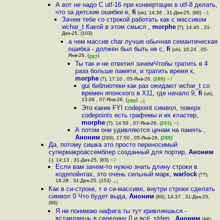
А вот не надо С utf-16 при конвертации в utf-8 делать,
что за детские ошибки е
,
fi
(ok), 14:36 , 31-Дек-25, (96)
–1
Зачем тебе со строкой работать как с массивом
wchar_t Какой в этом смысл
,
morphe
(?), 14:45 , 31-
Дек-25, (103)
а чем массив char лучше обычная семантическая
ошибка - должен был быть не c
,
fi
(ok), 16:24 , 05-
Янв-26, (
)
287
Ты так и не ответил зачемЧтобы тратить в 4
раза больше памяти, и тратить время к
,
morphe
(?), 17:10 , 05-Янв-26, (
288
)
+1
gui библиотеки как раз ожидают wchar_t со
времен японского в X11, где начало 9
,
fi
(ok),
13:08 , 07-Янв-26, (
)
290
–1
Это какие FYI codepoint символ, поверх
codepoints есть графемы и их кластер
,
morphe
(?), 14:59 , 07-Янв-26, (
291
)
+1
А потом они удивляются ценам на память
,
Аноним
(289), 17:50 , 05-Янв-26, (
289
)
Да, потому сишка это просто переносимый
супермакроассемблер созданный для портир
,
Аноним
(-), 14:13 , 31-Дек-25, (83)
+2
Если вам зачем-то нужно знать длину строки в
кодепойнтах, это очень сильный марк
,
warlock
(??),
18:28 , 31-Дек-25, (153)
+1
Как в си-строке, т е си-массиве, внутри строки сделать
символ 0 Что будет выда
,
Аноним
(89), 14:37 , 31-Дек-25,
(98)
Я не понимаю нафига ты тут кривляешься -
вставляешь в середину 0 и всё, strlen
,
Аноним
(44),