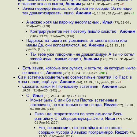
е главное как оно выгля
,
Аноним
(-), 14:11 , 31-Дек-25, (82)
–2
Зачем передёргиваешь, он об этом не говорил Ой не надо
так драматизировать, ошиб
,
Аноним
(-), 14:38 , 31-Дек-25, (99)
+1
А можно хотя бы парочку несогласных
,
Илья
(??), 21:04 ,
31-Дек-25, (170)
Контраргументов нет Поэтому пошло хамство
,
Аноним
(196), 23:28 , 31-Дек-25, (196)
Надеюсь ты такого не услышишь от своего врача или
мамы Да, они исправляются, но
,
Аноним
(-), 22:33 , 31-
Дек-25, (182)
+1
Так тебе уже говорили - не драматизируй А ты чо хотел
живой язык - живые люди т
,
Аноним
(196), 23:32 , 31-Дек-25,
(198)
Есть языки, которые все ругают, и есть те, на которых никто
не пишет c
,
Аноним
(281), 13:34 , 03-Янв-26, (
281
)
Си и эстетика сомнительно совместимые понятия Но Раст, в
этом плане, ещё хуж
,
Аноним
(94), 14:19 , 31-Дек-25, (85)
–1
Скажите, какой ЯП по-вашему эстетичен
,
Аноним
(142),
16:58 , 31-Дек-25, (142)
–1
С
,
Илья
(??), 21:04 , 31-Дек-25, (171)
Может быть С или Go или Пистон эстетичны и
лаконичны, но это только если не вда
,
Rezzet
(??), 02:10 ,
01-Янв-26, (218)
Питон да, отвратителен во всех смыслах Весь
рантайм у С - сборщик мусора Это о
,
Илья
(??), 07:32 ,
01-Янв-26, (229)
Нет, не экономит, нет рантайм это не только
сборщик мусора В языках программиро
,
Rezzet
(??),
13:53 , 01-Янв-26, (239)