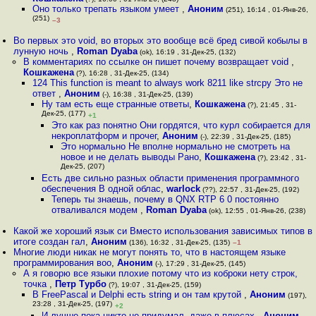
Оно только трепать языком умеет
,
Аноним
(251), 16:14 , 01-Янв-26,
(251)
–3
Во первых это void, во вторых это вообще всё бред сивой кобылы в
лунную ночь
,
Roman Dyaba
(ok), 16:19 , 31-Дек-25, (132)
В комментариях по ссылке он пишет почему возвращает void
,
Кошкажена
(?), 16:28 , 31-Дек-25, (134)
124 This function is meant to always work 8211 like strcpy Это не
ответ
,
Аноним
(-), 16:38 , 31-Дек-25, (139)
Ну там есть еще странные ответы
,
Кошкажена
(?), 21:45 , 31-
Дек-25, (177)
+1
Это как раз понятно Они гордятся, что курл собирается для
некроплатформ и прочег
,
Аноним
(-), 22:39 , 31-Дек-25, (185)
Это нормально Не вполне нормально не смотреть на
новое и не делать выводы Рано
,
Кошкажена
(?), 23:42 , 31-
Дек-25, (207)
Есть две сильно разных области применения программного
обеспечения В одной облас
,
warlock
(??), 22:57 , 31-Дек-25, (192)
Теперь ты знаешь, почему в QNX RTP 6 0 постоянно
отваливался модем
,
Roman Dyaba
(ok), 12:55 , 01-Янв-26, (238)
Какой же хороший язык си Вместо использования зависимых типов в
итоге создан гал
,
Аноним
(136), 16:32 , 31-Дек-25, (135)
–1
Многие люди никак не могут понять то, что в настоящем языке
программирования воо
,
Аноним
(-), 17:29 , 31-Дек-25, (145)
А я говорю все языки плохие потому что из коброки нету строк,
точка
,
Петр Турбо
(?), 19:07 , 31-Дек-25, (159)
В FreePascal и Delphi есть string и он там крутой
,
Аноним
(197),
23:28 , 31-Дек-25, (197)
+2
И лучше пока никто не придумал, даже в плюсах
,
Аноним