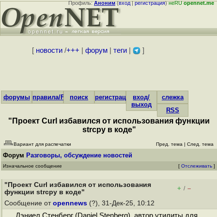
Профиль:
Аноним
(
вход
|
регистрация
)
неRU
opennet.me
[
новости
/
+++
|
форум
|
теги
|
]
форумы
правила/FAQ
поиск
регистрация
вход/
слежка
выход
RSS
"Проект Curl избавился от использования функции
strcpy в коде"
Вариант для распечатки
Пред. тема
|
След. тема
Форум
Разговоры, обсуждение новостей
Изначальное сообщение
[
Отслеживать
]
"Проект Curl избавился от использования
+
–
/
функции strcpy в коде"
Сообщение от
opennews
(?), 31-Дек-25, 10:12
Дэниел Cтенберг (Daniel Stenberg), автор утилиты для