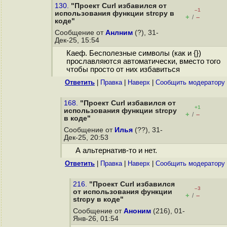
130.
"Проект Curl избавился от
–1
использования функции strcpy в
+
–
/
коде"
Сообщение от
Анлним
(?), 31-
Дек-25, 15:54
Каеф. Бесполезные символы (как и {})
прославляются автоматически, вместо того
чтобы просто от них избавиться
Ответить
|
Правка
|
Наверх
|
Cообщить модератору
168.
"Проект Curl избавился от
+1
использования функции strcpy
+
–
/
в коде"
Сообщение от
Илья
(??), 31-
Дек-25, 20:53
А альтернатив-то и нет.
Ответить
|
Правка
|
Наверх
|
Cообщить модератору
216.
"Проект Curl избавился
–3
от использования функции
+
–
/
strcpy в коде"
Сообщение от
Аноним
(216), 01-
Янв-26, 01:54