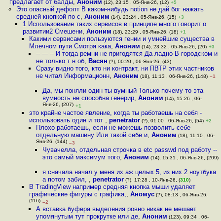
предлагает от балды
,
Аноним
(12), 23:15 , 05-Янв-26, (12)
+5
Это опасный дефолт В каком-нибудь notion не дай бог нажать
средней кнопкой по с
,
Аноним
(14), 23:24 , 05-Янв-26, (15)
+3
1 Использование таких сервисов в принципе много говорит о
развитии2 Смешени
,
Аноним
(18), 23:29 , 05-Янв-26, (18)
+1
Какими сервисами пользуются гении и умнейшие существа в
Млечном пути Смотря кака
,
Аноним
(14), 23:32 , 05-Янв-26, (20)
+3
-- --- -- И тогда ремни не пригодятся Да ладно В городском и
не только т н об
,
Васян
(?), 00:20 , 06-Янв-26, (43)
Сразу видно того, кто ни контракт, ни ПВТР этих частников
не читал Информационн
,
Аноним
(18), 11:13 , 06-Янв-26, (148)
–1
Да, мы поняли один ты вумный Только почему-то эта
вумность не способна генерир
,
Аноним
(14), 15:26 , 06-
Янв-26, (207)
+1
это крайне частое явление, когда ты работаешь на себя -
использовать один и тот
,
penetrator
(?), 01:00 , 06-Янв-26, (54)
+2
Плохо работаешь, если не можешь позволить себе
отдельную машину Или такой себе и
,
Аноним
(18), 11:10 , 06-
Янв-26, (144)
–3
Чувачелла, отдельная строчка в etc passwd под работу --
это самый максимум того
,
Аноним
(14), 15:31 , 06-Янв-26, (209)
я сначала начал у меня их аж целых 5, из них 2 ноутбука
а потом забил,
,
penetrator
(?), 17:28 , 10-Янв-26, (
310
)
В TradingView например средняя кнопка мыши удаляет
графические фигуры с графика,
,
Аномус
(?), 08:13 , 06-Янв-26,
(116)
–2
А вставка буфера выделения ровно никак не мешает
упомянутым тут прокрутке или де
,
Аноним
(123), 09:34 , 06-