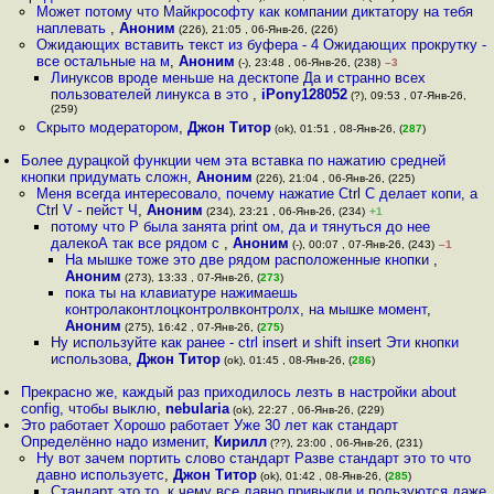
Может потому что Майкрософту как компании диктатору на тебя
наплевать
,
Аноним
(226), 21:05 , 06-Янв-26, (226)
Ожидающих вставить текст из буфера - 4 Ожидающих прокрутку -
все остальные на м
,
Аноним
(-), 23:48 , 06-Янв-26, (238)
–3
Линуксов вроде меньше на десктопе Да и странно всех
пользователей линукса в это
,
iPony128052
(?), 09:53 , 07-Янв-26,
(259)
Скрыто модератором
,
Джон Титор
(ok), 01:51 , 08-Янв-26, (
287
)
Более дурацкой функции чем эта вставка по нажатию средней
кнопки придумать сложн
,
Аноним
(226), 21:04 , 06-Янв-26, (225)
Меня всегда интересовало, почему нажатие Ctrl C делает копи, а
Ctrl V - пейст Ч
,
Аноним
(234), 23:21 , 06-Янв-26, (234)
+1
потому что P была занята print ом, да и тянуться до нее
далекоА так все рядом с
,
Аноним
(-), 00:07 , 07-Янв-26, (243)
–1
На мышке тоже это две рядом расположенные кнопки
,
Аноним
(273), 13:33 , 07-Янв-26, (
273
)
пока ты на клавиатуре нажимаешь
контролаконтлоцконтролвконтролх, на мышке момент
,
Аноним
(275), 16:42 , 07-Янв-26, (
275
)
Ну используйте как ранее - ctrl insert и shift insert Эти кнопки
использова
,
Джон Титор
(ok), 01:45 , 08-Янв-26, (
286
)
Прекрасно же, каждый раз приходилось лезть в настройки about
config, чтобы выклю
,
nebularia
(ok), 22:27 , 06-Янв-26, (229)
Это работает Хорошо работает Уже 30 лет как стандарт
Определённо надо изменит
,
Кирилл
(??), 23:00 , 06-Янв-26, (231)
Ну вот зачем портить слово стандарт Разве стандарт это то что
давно используетс
,
Джон Титор
(ok), 01:42 , 08-Янв-26, (
285
)
Стандарт это то, к чему все давно привыкли и пользуются даже