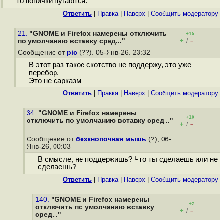
то новички пугаются.
Ответить
|
Правка
|
Наверх
|
Cообщить модератору
21.
"GNOME и Firefox намерены отключить
+15
+
–
по умолчанию вставку сред..."
/
Сообщение от
pic
(??), 05-Янв-26, 23:32
В этот раз такое скотство не поддержу, это уже
перебор.
Это не сарказм.
Ответить
|
Правка
|
Наверх
|
Cообщить модератору
34.
"GNOME и Firefox намерены
+10
отключить по умолчанию вставку сред..."
+
–
/
Сообщение от
безкнопочная мышь
(?), 06-
Янв-26, 00:03
В смысле, не поддержишь? Что ты сделаешь или не
сделаешь?
Ответить
|
Правка
|
Наверх
|
Cообщить модератору
140.
"GNOME и Firefox намерены
+2
отключить по умолчанию вставку
+
–
/
сред..."