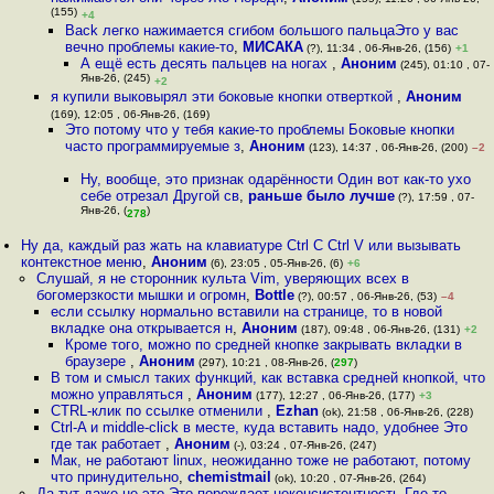
(155)
+4
Back легко нажимается сгибом большого пальцаЭто у вас
вечно проблемы какие-то
,
МИСАКА
(?), 11:34 , 06-Янв-26, (156)
+1
А ещё есть десять пальцев на ногах
,
Аноним
(245), 01:10 , 07-
Янв-26, (245)
+2
я купили выковырял эти боковые кнопки отверткой
,
Аноним
(169), 12:05 , 06-Янв-26, (169)
Это потому что у тебя какие-то проблемы Боковые кнопки
часто программируемые з
,
Аноним
(123), 14:37 , 06-Янв-26, (200)
–2
Ну, вообще, это признак одарённости Один вот как-то ухо
себе отрезал Другой св
,
раньше было лучше
(?), 17:59 , 07-
Янв-26, (
)
278
Ну да, каждый раз жать на клавиатуре Ctrl C Ctrl V или вызывать
контекстное меню
,
Аноним
(6), 23:05 , 05-Янв-26, (6)
+6
Слушай, я не сторонник культа Vim, уверяющих всех в
богомерзкости мышки и огромн
,
Bottle
(?), 00:57 , 06-Янв-26, (53)
–4
если ссылку нормально вставили на странице, то в новой
вкладке она открывается н
,
Аноним
(187), 09:48 , 06-Янв-26, (131)
+2
Кроме того, можно по средней кнопке закрывать вкладки в
браузере
,
Аноним
(297), 10:21 , 08-Янв-26, (
297
)
В том и смысл таких функций, как вставка средней кнопкой, что
можно управляться
,
Аноним
(177), 12:27 , 06-Янв-26, (177)
+3
CTRL-клик по ссылке отменили
,
Ezhan
(ok), 21:58 , 06-Янв-26, (228)
Ctrl-A и middle-click в месте, куда вставить надо, удобнее Это
где так работает
,
Аноним
(-), 03:24 , 07-Янв-26, (247)
Мак, не работают linux, неожиданно тоже не работают, потому
что принудительно
,
chemistmail
(ok), 10:20 , 07-Янв-26, (264)
Да тут даже не это Это порождает неконсистентность Где-то