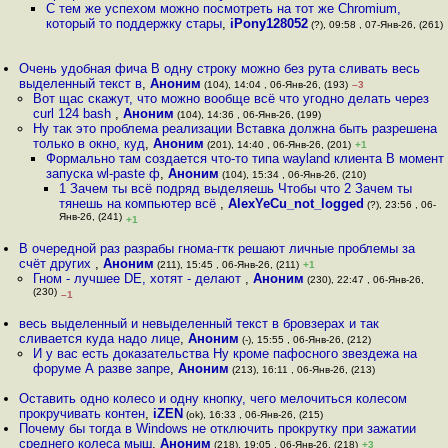
С тем же успехом можно посмотреть на тот же Chromium,
который то поддержку стары
,
iPony128052
(?), 09:58 , 07-Янв-26, (261)
Очень удобная фича В одну строку можно без рута сливать весь
выделенный текст в
,
Аноним
(104), 14:04 , 06-Янв-26, (193)
–3
Вот щас скажут, что можно вообще всё что угодно делать через
curl 124 bash
,
Аноним
(104), 14:36 , 06-Янв-26, (199)
Ну так это проблема реализации Вставка должна быть разрешена
только в окно, куд
,
Аноним
(201), 14:40 , 06-Янв-26, (201)
+1
Формально там создается что-то типа wayland клиента В момент
запуска wl-paste ф
,
Аноним
(104), 15:34 , 06-Янв-26, (210)
1 Зачем ты всё подряд выделяешь Чтобы что 2 Зачем ты
тянешь на компьютер всё
,
AlexYeCu_not_logged
(?), 23:56 , 06-
Янв-26, (241)
+1
В очередной раз разрабы гнома-гтк решают личные проблемы за
счёт других
,
Аноним
(211), 15:45 , 06-Янв-26, (211)
+1
Гном - лучшее DE, хотят - делают
,
Аноним
(230), 22:47 , 06-Янв-26,
(230)
–1
весь выделенный и невыделенный текст в бровзерах и так
сливается куда надо лице
,
Аноним
(-), 15:55 , 06-Янв-26, (212)
И у вас есть доказательства Ну кроме пафосного звeздeжa на
форуме А разве запре
,
Аноним
(213), 16:11 , 06-Янв-26, (213)
Оставить одно колесо и одну кнопку, чего мелочиться колесом
прокручивать контен
,
iZEN
(ok), 16:33 , 06-Янв-26, (215)
Почему бы тогда в Windows не отключить прокрутку при зажатии
среднего колеса мыш
,
Аноним
(218), 19:05 , 06-Янв-26, (218)
+3