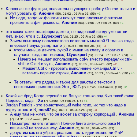
Классная же функция, значительно ускоряет работу Gnome только и
могут урезать ф
,
Аноним
(55), 01:02 , 06-Янв-26, (55)
+2
Не надо, тогда их фанатики начнут свои влажные фантазии
проявлять в фич реквеста
,
Аноним
(64), 01:56 , 06-Янв-26, (69)
+2
это каких таких платформ даже я, не видевший винду уже сотни
лет, знаю, что в c
,
12yoexpert
(ok), 01:25 , 06-Янв-26, (58)
+4
Зачем опытному пользователю вставлять мышкой Я только когда
впервые Линукс увид
,
пэпэ
(?), 01:54 , 06-Янв-26, (68)
–3
чтобы меньше двигать рукой с мыши на клаву и обратно в
случаях, когда нет возмож
,
12yoexpert
(ok), 02:24 , 06-Янв-26, (73)
+3
Ничего не мешает использовать ctrl-v вместо переделки ctrl-
shift-v С ctrl-c чуть
,
Аноним
(87), 05:35 , 06-Янв-26, (92)
–2
Мешает,Ctrl c - прервать выполнение команды,Ctrl v -
вставить перенос строки
,
Аноним
(71), 06:53 , 06-Янв-26, (101)
+5
Те ответы, что рядом, и также для работы с текстом в
нескольких приложениях Это
,
Ю.Т.
(?), 07:45 , 06-Янв-26, (110)
+2
Какой же бред Когда перешёл на Линукс только рад был такой фиче
Надеюсь, кеды
,
Xo
(?), 03:00 , 06-Янв-26, (76)
+4
Jordan Petridis - это воинствующий woke псих, их тех что надо в
дурку отнести В
,
mos87
(ok), 04:01 , 06-Янв-26, (80)
–3
А ему там не жмёт, что он воюет за сторону корпораций
,
Аноним
(7), 04:31 , 06-Янв-26, (81)
Посмотрел на его гитшляп Полное бинго айтишного рака И
вишенкой на тортике way
,
Аноним
(7), 04:38 , 06-Янв-26, (83)
допустим как его убрать реально - есть идеи можно ли ФБР