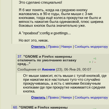
Это сделано специально!
Я б мог понять, когда на среднюю кнопку
жаловались в 90-е годы, были мыши с 3-мя
кнопками, тогда ещё колеса прокрутки не было и
мягкость нажатия была одинаковой, плюс ширина
боковых кнопок была значительно уже.
А "проabout":config и gsettings...
Но вот это, никак.
Ответить
|
Правка
|
Наверх
|
Cообщить модератору
37.
"GNOME и Firefox намерены
+1
отключить по умолчанию вставку
+
–
/
сред..."
Сообщение от
Аноним
(23), 06-Янв-26, 00:07
От мыши зависит, есть мыши с тугой кнопкой, где
при нажатии все настолько туго что случайно
прокручиваешь, а есть с мягкими беззвучным
кнопками где при прокрутке нажимается средняя
кнопка.
Ответить
|
Правка
|
Наверх
|
Cообщить модератору
60.
"GNOME и Firefox намерены