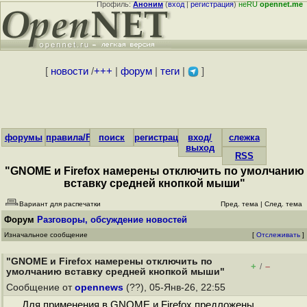
Профиль:
Аноним
(
вход
|
регистрация
)
неRU
opennet.me
[
новости
/
+++
|
форум
|
теги
|
]
форумы
правила/FAQ
поиск
регистрация
вход/
слежка
выход
RSS
"GNOME и Firefox намерены отключить по умолчанию
вставку средней кнопкой мыши"
Вариант для распечатки
Пред. тема
|
След. тема
Форум
Разговоры, обсуждение новостей
Изначальное сообщение
[
Отслеживать
]
"GNOME и Firefox намерены отключить по
+
–
/
умолчанию вставку средней кнопкой мыши"
Сообщение от
opennews
(??), 05-Янв-26, 22:55
Для применения в GNOME и Firefox предложены