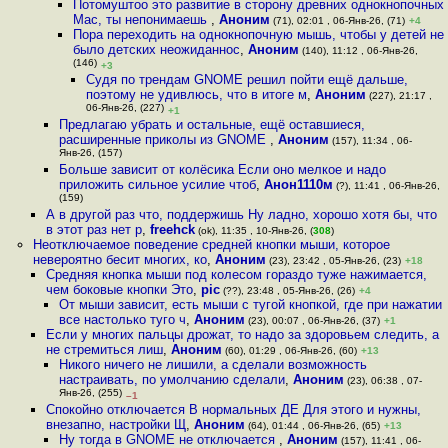
Потомуштоо это развитие в сторону древних однокнопочных
Mac, ты непонимаешь
,
Аноним
(71), 02:01 , 06-Янв-26, (71)
+4
Пора переходить на однокнопочную мышь, чтобы у детей не
было детских неожиданнос
,
Аноним
(140), 11:12 , 06-Янв-26,
(146)
+3
Судя по трендам GNOME решил пойти ещё дальше,
поэтому не удивлюсь, что в итоге м
,
Аноним
(227), 21:17 ,
06-Янв-26, (227)
+1
Предлагаю убрать и остальные, ещё оставшиеся,
расширенные приколы из GNOME
,
Аноним
(157), 11:34 , 06-
Янв-26, (157)
Больше зависит от колёсика Если оно мелкое и надо
приложить сильное усилие чтоб
,
Анон1110м
(?), 11:41 , 06-Янв-26,
(159)
А в другой раз что, поддержишь Ну ладно, хорошо хотя бы, что
в этот раз нет р
,
freehck
(ok), 11:35 , 10-Янв-26, (
308
)
Неотключаемое поведение средней кнопки мыши, которое
невероятно бесит многих, ко
,
Аноним
(23), 23:42 , 05-Янв-26, (23)
+18
Средняя кнопка мыши под колесом гораздо туже нажимается,
чем боковые кнопки Это
,
pic
(??), 23:48 , 05-Янв-26, (26)
+4
От мыши зависит, есть мыши с тугой кнопкой, где при нажатии
все настолько туго ч
,
Аноним
(23), 00:07 , 06-Янв-26, (37)
+1
Если у многих пальцы дрожат, то надо за здоровьем следить, а
не стремиться лиш
,
Аноним
(60), 01:29 , 06-Янв-26, (60)
+13
Никого ничего не лишили, а сделали возможность
настраивать, по умолчанию сделали
,
Аноним
(23), 06:38 , 07-
Янв-26, (255)
–1
Спокойно отключается В нормальных ДЕ Для этого и нужны,
внезапно, настройки Щ
,
Аноним
(64), 01:44 , 06-Янв-26, (65)
+13
Ну тогда в GNOME не отключается
,
Аноним
(157), 11:41 , 06-