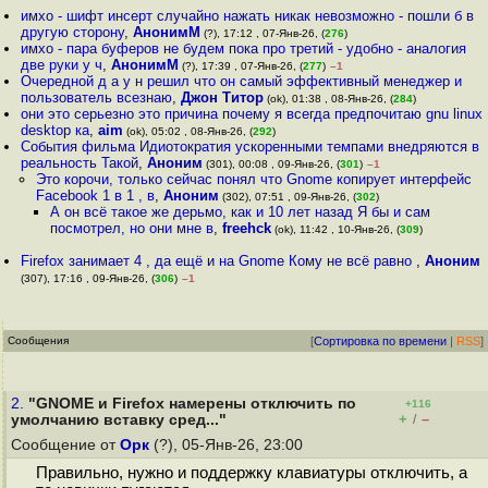
имхо - шифт инсерт случайно нажать никак невозможно - пошли б в
другую сторону
,
АнонимМ
(?), 17:12 , 07-Янв-26, (
276
)
имхо - пара буферов не будем пока про третий - удобно - аналогия
две руки у ч
,
АнонимМ
(?), 17:39 , 07-Янв-26, (
277
)
–1
Очередной д а у н решил что он самый эффективный менеджер и
пользователь всезнаю
,
Джон Титор
(ok), 01:38 , 08-Янв-26, (
284
)
они это серьезно это причина почему я всегда предпочитаю gnu linux
desktop ка
,
aim
(ok), 05:02 , 08-Янв-26, (
292
)
События фильма Идиотократия ускоренными темпами внедряются в
реальность Такой
,
Аноним
(301), 00:08 , 09-Янв-26, (
301
)
–1
Это корочи, только сейчас понял что Gnome копирует интерфейс
Facebook 1 в 1 , в
,
Аноним
(302), 07:51 , 09-Янв-26, (
302
)
А он всё такое же дерьмо, как и 10 лет назад Я бы и сам
посмотрел, но они мне в
,
freehck
(ok), 11:42 , 10-Янв-26, (
309
)
Firefox занимает 4 , да ещё и на Gnome Кому не всё равно
,
Аноним
(307), 17:16 , 09-Янв-26, (
306
)
–1
Сообщения
[
Сортировка по времени
|
RSS
]
2.
"GNOME и Firefox намерены отключить по
+116
+
–
умолчанию вставку сред..."
/
Сообщение от
Орк
(?), 05-Янв-26, 23:00
Правильно, нужно и поддержку клавиатуры отключить, а