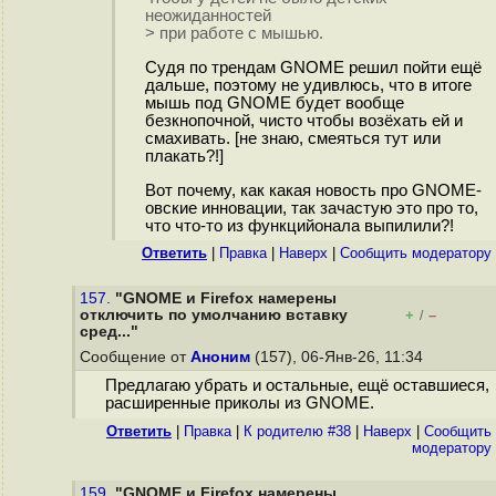
неожиданностей
> при работе с мышью.
Судя по трендам GNOME решил пойти ещё
дальше, поэтому не удивлюсь, что в итоге
мышь под GNOME будет вообще
безкнопочной, чисто чтобы возёхать ей и
смахивать. [не знаю, смеяться тут или
плакать?!]
Вот почему, как какая новость про GNOME-
овские инновации, так зачастую это про то,
что что-то из функцийонала выпилили?!
Ответить
|
Правка
|
Наверх
|
Cообщить модератору
157.
"GNOME и Firefox намерены
отключить по умолчанию вставку
+
–
/
сред..."
Сообщение от
Аноним
(157), 06-Янв-26, 11:34
Предлагаю убрать и остальные, ещё оставшиеся,
расширенные приколы из GNOME.
Ответить
|
Правка
|
К родителю #38
|
Наверх
|
Cообщить
модератору
159.
"GNOME и Firefox намерены