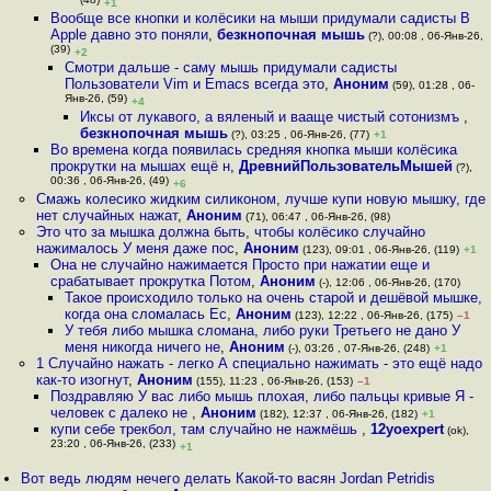
(48)
+1
Вообще все кнопки и колёсики на мыши придумали садисты В
Apple давно это поняли
,
безкнопочная мышь
(?), 00:08 , 06-Янв-26,
(39)
+2
Смотри дальше - саму мышь придумали садисты
Пользователи Vim и Emacs всегда это
,
Аноним
(59), 01:28 , 06-
Янв-26, (59)
+4
Иксы от лукавого, а вяленый и вааще чистый сотонизмъ
,
безкнопочная мышь
(?), 03:25 , 06-Янв-26, (77)
+1
Во времена когда появилась средняя кнопка мыши колёсика
прокрутки на мышах ещё н
,
ДревнийПользовательМышей
(?),
00:36 , 06-Янв-26, (49)
+6
Смажь колесико жидким силиконом, лучше купи новую мышку, где
нет случайных нажат
,
Аноним
(71), 06:47 , 06-Янв-26, (98)
Это что за мышка должна быть, чтобы колёсико случайно
нажималось У меня даже пос
,
Аноним
(123), 09:01 , 06-Янв-26, (119)
+1
Она не случайно нажимается Просто при нажатии еще и
срабатывает прокрутка Потом
,
Аноним
(-), 12:06 , 06-Янв-26, (170)
Такое происходило только на очень старой и дешёвой мышке,
когда она сломалась Ес
,
Аноним
(123), 12:22 , 06-Янв-26, (175)
–1
У тебя либо мышка сломана, либо руки Третьего не дано У
меня никогда ничего не
,
Аноним
(-), 03:26 , 07-Янв-26, (248)
+1
1 Случайно нажать - легко А специально нажимать - это ещё надо
как-то изогнут
,
Аноним
(155), 11:23 , 06-Янв-26, (153)
–1
Поздравляю У вас либо мышь плохая, либо пальцы кривые Я -
человек с далеко не
,
Аноним
(182), 12:37 , 06-Янв-26, (182)
+1
купи себе трекбол, там случайно не нажмёшь
,
12yoexpert
(ok),
23:20 , 06-Янв-26, (233)
+1
Вот ведь людям нечего делать Какой-то васян Jordan Petridis