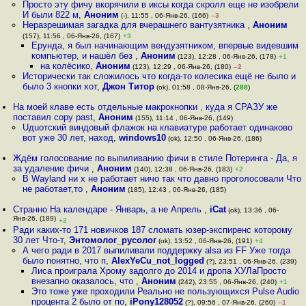
Просто эту фичу вкорячили в иксы когда скролл еще не изобрели
И были 822 м
,
Аноним
(-), 11:55 , 06-Янв-26, (166)
–3
Неразрешимая загадка для вчерашнего вантузятника
,
Аноним
(157), 11:56 , 06-Янв-26, (167)
+3
Ерунда, я был начинающим вендузятником, впервые видевшим
компьютер, и нашёл без
,
Аноним
(123), 12:28 , 06-Янв-26, (178)
+1
на колёсико
,
Аноним
(123), 12:29 , 06-Янв-26, (180)
–2
Исторически так сложилось что когда-то колесика ещё не было и
было 3 кнопки хот
,
Джон Титор
(ok), 01:58 , 08-Янв-26, (
288
)
На моей клаве есть отдельные макрокнопки , куда я СРАЗУ же
поставил copy past
,
Аноним
(155), 11:14 , 06-Янв-26, (149)
Uдuотский виндовый флажок на клавиатуре работает одинаково
вот уже 30 лет, наход
,
windows10
(ok), 12:50 , 06-Янв-26, (186)
Ждём голосование по выпиливанию фичи в стиле Потеринга - Да, я
за удаление фичи
,
Аноним
(140), 12:38 , 06-Янв-26, (183)
+2
В Wayland ни х не работает ничо так что давно проголосовали Что
не работает,то
,
Аноним
(185), 12:43 , 06-Янв-26, (185)
Странно На календаре - Январь, а не Апрель
,
iCat
(ok), 13:36 , 06-
Янв-26, (189)
+2
Ради каких-то 171 новичков 187 сломать юзер-экспиренс которому
30 лет Что-т
,
Энтомолог_русолог
(ok), 13:52 , 06-Янв-26, (191)
+4
А чего ради в 2017 выпиливали поддержку alsa из FF Уже тогда
было понятно, что п
,
AlexYeCu_not_logged
(?), 23:51 , 06-Янв-26, (239)
Лиса проиграла Хрому задолго до 2014 и дропа ХУЛаПросто
внезапно оказалось, что
,
Аноним
(242), 23:55 , 06-Янв-26, (240)
+1
Это тоже уже проходили Реально не пользующихся Pulse Audio
процента 2 было от по
,
iPony128052
(?), 09:56 , 07-Янв-26, (260)
–1