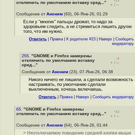
+13
отключить по умолчанию вставку сред..."
+
–
/
Сообщение от
Аноним
(60), 06-Янв-26, 01:29
Если у "многих" пальцы дрожат, то надо за
здоровьем следить, а не стремиться лишить других
того, что им нужно.
Ответить
|
Правка
|
К родителю #23
|
Наверх
|
Cообщить
модератору
255.
"GNOME и Firefox намерены
–1
отключить по умолчанию вставку
+
–
/
сред..."
Сообщение от
Аноним
(23), 07-Янв-26, 06:38
Никого ничего не лишили, а сделали возможность
настраивать, по умолчанию сделали
выключенным, хочешь включаешь.
Ответить
|
Правка
|
Наверх
|
Cообщить модератору
65.
"GNOME и Firefox намерены
+13
отключить по умолчанию вставку сред..."
+
–
/
Сообщение от
Аноним
(64), 06-Янв-26, 01:44
> Неотключаемое поведение средней кнопки мыши