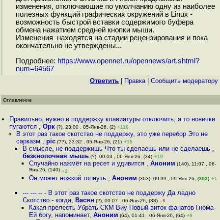
изменения, отключающие по умолчанию одну из наиболее
полезных функций графических окружений в Linux -
возможность быстрой вставки содержимого буфера
обмена нажатием средней кнопки мыши.
Изменения находятся на стадии рецензирования и пока
окончательно не утверждены...
Подробнее:
https://www.opennet.ru/opennews/art.shtml?
num=64567
Ответить
|
Правка
|
Cообщить модератору
Оглавление
Правильно, нужно и поддержку клавиатуры отключить, а то новички
пугаются
,
Орк
(?), 23:00 , 05-Янв-26, (2)
+116
В этот раз такое скотство не поддержу, это уже перебор Это не
сарказм
,
pic
(??), 23:32 , 05-Янв-26, (21)
+15
В смысле, не поддержишь Что ты сделаешь или не сделаешь
,
безкнопочная мышь
(?), 00:03 , 06-Янв-26, (34)
+10
Случайно нажмёт на ресет и удивится
,
Аноним
(140), 11:07 , 06-
Янв-26, (140)
+2
Он может ножкой топнуть
,
Аноним
(303), 09:39 , 09-Янв-26, (
303
)
+1
--- --- -- - В этот раз такое скотство не поддержу Да ладно
Скотство - когда
,
Васян
(?), 00:07 , 06-Янв-26, (38)
–6
Какая прелесть Убрать СКМ Виу Новый виток фанатов Гнома
Ей богу, напоминает
,
Аноним
(64), 01:41 , 06-Янв-26, (64)
+8