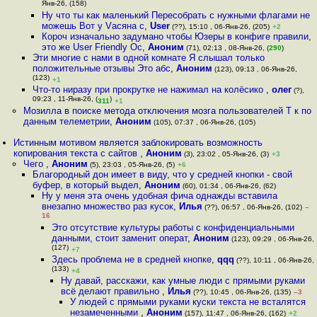
Янв-26, (158)
Ну что ты как маленький Пересобрать с нужными флагами не
можешь Вот у Vасяна с
,
User
(??), 15:10 , 06-Янв-26, (205)
+2
Короч изначально задумано чтобы Юзеры в конфиге правили,
это же User Friendly Ос
,
Аноним
(71), 02:13 , 08-Янв-26, (
290
)
Эти многие с нами в одной комнате Я слышал только
положительные отзывы Это абс
,
Аноним
(123), 09:13 , 06-Янв-26,
(123)
+1
Что-то ниразу при прокрутке не нажимал на колёсико
,
олег
(?),
09:23 , 11-Янв-26, (
)
311
+1
Мозилла в поиске метода отключения мозга пользователей Т к по
данным телеметрии
,
Аноним
(105), 07:37 , 06-Янв-26, (105)
Истинным мотивом является заблокировать возможность
копирования текста с сайтов
,
Аноним
(3), 23:02 , 05-Янв-26, (3)
+3
Чего
,
Аноним
(5), 23:03 , 05-Янв-26, (5)
+6
Благородный дон имеет в виду, что у средней кнопки - свой
буфер, в который выдел
,
Аноним
(60), 01:34 , 06-Янв-26, (62)
Ну у меня эта очень удобная фича однажды вставила
внезапно множество раз кусок
,
Илья
(??), 06:57 , 06-Янв-26, (102)
–
16
Это отсутствие культуры работы с конфиденциальными
данными, стоит заменит операт
,
Аноним
(123), 09:29 , 06-Янв-26,
(127)
+7
Здесь проблема не в средней кнопке
,
qqq
(??), 10:11 , 06-Янв-26,
(133)
+4
Ну давай, расскажи, как умные люди с прямыми руками
всё делают правильно
,
Илья
(??), 10:45 , 06-Янв-26, (135)
–3
У людей с прямыми руками куски текста не всталятся
незамеченными
,
Аноним
(157), 11:47 , 06-Янв-26, (162)
+2