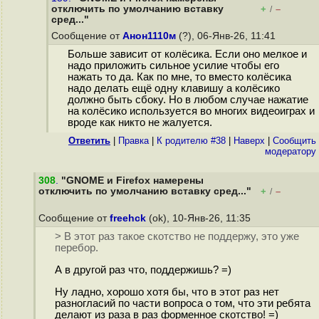
отключить по умолчанию вставку
+
–
/
сред..."
Сообщение от
Анон1110м
(?), 06-Янв-26, 11:41
Больше зависит от колёсика. Если оно мелкое и
надо приложить сильное усилие чтобы его
нажать то да. Как по мне, то вместо колёсика
надо делать ещё одну клавишу а колёсико
должно быть сбоку. Но в любом случае нажатие
на колёсико используется во многих видеоиграх и
вроде как никто не жалуется.
Ответить
|
Правка
|
К родителю #38
|
Наверх
|
Cообщить
модератору
308
.
"GNOME и Firefox намерены
отключить по умолчанию вставку сред..."
+
–
/
Сообщение от
freehck
(ok), 10-Янв-26, 11:35
> В этот раз такое скотство не поддержу, это уже
перебор.
А в другой раз что, поддержишь? =)
Ну ладно, хорошо хотя бы, что в этот раз нет
разногласий по части вопроса о том, что эти ребята
делают из раза в раз форменное скотство! =)