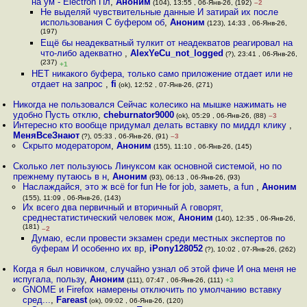
на ум - Electron Пл
,
Аноним
(104), 13:55 , 06-Янв-26, (192)
–2
Не выделяй чувствительные данные И затирай их после
использования С буфером об
,
Аноним
(123), 14:33 , 06-Янв-26,
(197)
Ещё бы неадекватный тулкит от неадекватов реагировал на
что-либо адекватно
,
AlexYeCu_not_logged
(?), 23:41 , 06-Янв-26,
(237)
+1
НЕТ никакого буфера, только само приложение отдает или не
отдает на запрос
,
fi
(ok), 12:52 , 07-Янв-26, (271)
Никогда не пользовался Сейчас колесико на мышке нажимать не
удобно Пусть отклю
,
cheburnator9000
(ok), 05:29 , 06-Янв-26, (88)
–3
Интересно кто вообще придумал делать вставку по миддл клику
,
МеняВсеЗнают
(?), 05:33 , 06-Янв-26, (91)
–3
Скрыто модератором
,
Аноним
(155), 11:10 , 06-Янв-26, (145)
Сколько лет пользуюсь Линуксом как основной системой, но по
прежнему путаюсь в н
,
Аноним
(93), 06:13 , 06-Янв-26, (93)
Наслаждайся, это ж всё for fun Не for job, заметь, а fun
,
Аноним
(155), 11:09 , 06-Янв-26, (143)
Их всего два первичный и вторичный А говорят,
среднестатистический человек мож
,
Аноним
(140), 12:35 , 06-Янв-26,
(181)
–2
Думаю, если провести экзамен среди местных экспертов по
буферам И особенно их вр
,
iPony128052
(?), 10:02 , 07-Янв-26, (262)
Когда я был новичком, случайно узнал об этой фиче И она меня не
испугала, пользу
,
Аноним
(111), 07:47 , 06-Янв-26, (111)
+3
GNOME и Firefox намерены отключить по умолчанию вставку
сред...
,
Fareast
(ok), 09:02 , 06-Янв-26, (120)