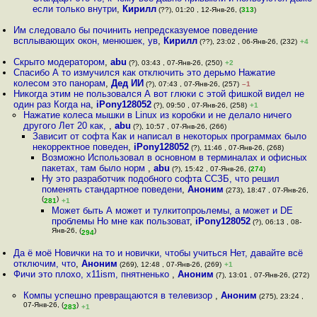
если только внутри
,
Кирилл
(??), 01:20 , 12-Янв-26, (
313
)
Им следовало бы починить непредсказуемое поведение
всплывающих окон, менюшек, ув
,
Кирилл
(??), 23:02 , 06-Янв-26, (232)
+4
Скрыто модератором
,
abu
(?), 03:43 , 07-Янв-26, (250)
+2
Спасибо А то измучился как отключить это дерьмо Нажатие
колесом это панорам
,
Дед ИИ
(?), 07:43 , 07-Янв-26, (257)
–1
Никогда этим не пользовался А вот глюки с этой фишкой видел не
один раз Когда на
,
iPony128052
(?), 09:50 , 07-Янв-26, (258)
+1
Нажатие колеса мышки в Linux из коробки и не делало ничего
другого Лет 20 как,
,
abu
(?), 10:57 , 07-Янв-26, (266)
Зависит от софта Как и написал в некоторых программах было
некорректное поведен
,
iPony128052
(?), 11:46 , 07-Янв-26, (268)
Возможно Использовал в основном в терминалах и офисных
пакетах, там было норм
,
abu
(?), 15:42 , 07-Янв-26, (
274
)
Ну это разработчик подобного софта ССЗБ, что решил
поменять стандартное поведени
,
Аноним
(273), 18:47 , 07-Янв-26,
(
)
281
+1
Может быть А может и тулкитопроьлемы, а может и DE
проблемы Но мне как пользоват
,
iPony128052
(?), 06:13 , 08-
Янв-26, (
)
294
Да ё моё Новички на то и новички, чтобы учиться Нет, давайте всё
отключим, что
,
Аноним
(269), 12:48 , 07-Янв-26, (269)
+1
Фичи это плохо, x11ism, пнятненько
,
Аноним
(7), 13:01 , 07-Янв-26, (272)
Компы успешно превращаются в телевизор
,
Аноним
(275), 23:24 ,
07-Янв-26, (
)
283
+1