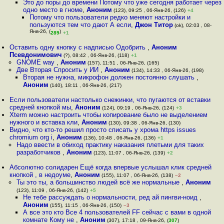
Это до поры до времени Потому что уже сегодня работает через
одно место в гноме
,
Аноним
(123), 09:25 , 06-Янв-26, (126)
+4
Потому что пользователи редко меняют настройки и
пользуются тем что дают А если
,
Джон Титор
(ok), 02:03 , 08-
Янв-26, (
)
289
+1
Оставить одну кнопку с надписью Одобрить
,
Аноним
Псевдонимович
(?), 08:42 , 06-Янв-26, (118)
+1
GNOME way
,
Аноним
(157), 11:51 , 06-Янв-26, (165)
Две Вторая Спросить у ИИ
,
Аноним
(134), 14:33 , 06-Янв-26, (198)
Вторая не нужна, микрофон должен постоянно слушать
,
Аноним
(140), 18:11 , 06-Янв-26, (217)
Если пользователи настолько снежинки, что пугаются от вставки
средней кнопкой мы
,
Аноним
(124), 09:19 , 06-Янв-26, (124)
+3
Xterm можно настроить чтобы копирование было не выделением
нужного и вставка кли
,
Аноним
(130), 09:38 , 06-Янв-26, (130)
Видно, что кто-то решил просто списать у хрома https issues
chromium org i
,
Аноним
(136), 10:48 , 06-Янв-26, (136)
+1
Надо ввести в обиход практику наказания плетьми для таких
разработчиков
,
Аноним
(123), 11:07 , 06-Янв-26, (139)
+2
Абсолютно солидарен Ещё когда впервые услышал клик средней
кнопкой , в недоуме
,
Аноним
(155), 11:07 , 06-Янв-26, (138)
–2
Ты это ты, а большинство людей всё же нормальные
,
Аноним
(123), 11:09 , 06-Янв-26, (142)
+5
Не тебе рассуждать о нормальности, ред ай пингви-ноид
,
Аноним
(155), 11:15 , 06-Янв-26, (150)
–3
А все это кто Все 4 пользователей FF сейчас с вами в одной
комнате Кому не
,
Аноним
(307), 17:18 , 09-Янв-26, (
307
)