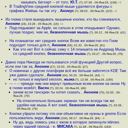
называть батхерт -- от того
,
Ю.Т.
(?), 07:39 , 06-Янв-26, (106)
+2
В TradingView средней кнопкой мыши удаляются фигуры с
графика Жмёшь ты так эту
,
Аномус
(?), 08:02 , 06-Янв-26, (115)
–3
Из гнома стали выкидывать мышиные кнопки, кто бы сомневался
,
Аноним
(18), 23:26 , 05-Янв-26, (16)
+4
Подглядывают за Apple, но сильно в этом опаздывают Однако,
лучше поздно, чем ни
,
безкнопочная мышь
(?), 00:12 , 06-Янв-26, (41)
На планшетах нет средних кнопок Всем же известно что Гном
подходит только для п
,
Аноним
(59), 01:33 , 06-Янв-26, (61)
Как это нет Вот я сейчас сижу с 14 планшета на Андроид Мышь
со средней кнопко
,
безкнопочная мышь
(?), 03:27 , 06-Янв-26, (78)
Давно пора Никогда не пользовался этой функцией Другой вопрос,
если они так за
,
Аноним
(27), 23:53 , 05-Янв-26, (27)
О новичках с других платформ всё же больше заботятся KDE Там
уже давно сделали
,
Аноним
(44), 00:20 , 06-Янв-26, (44)
+1
но только в wayland session
,
жыжа
(?), 13:38 , 06-Янв-26, (190)
--- -- -- прежде чем они вернут привычные всем кнопки на окнах Ну
в гноме можЫт
,
Васян
(?), 00:24 , 06-Янв-26, (46)
зачем если тачскрин ты хотел сказать
,
Аноним
(70), 02:00 , 06-
Янв-26, (70)
На относительно больших экранах тач не всегда так же
удобен как мышь А вот комб
,
безкнопочная мышь
(?), 03:39 ,
06-Янв-26, (79)
Кнопки убрали потому что они объективно не нужны в gnome Если
пользователь види
,
Аноним
(104), 06:17 , 06-Янв-26, (94)
–4
Ну да, ведь помесь ужа с ежом в которую запихнули яблоко
через задний проход - е
,
МИСАКА
(?), 11:48 , 06-Янв-26, (163)