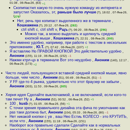
01:38 , 06-Янв-26, (63)
+1
Скопипастил какую-то очень нужную команду из интернета и
запустил Оказалось, эт
,
раньше было лучше
(?), 18:02 , 07-Янв-26,
(
)
279
Нет, речь про копипаст выделенного же в терминале
,
Кошкажена
(?), 20:12 , 07-Янв-26, (
282
)
ctrl shift c, ctrl shift v
,
Рщъ
(?), 06:20 , 08-Янв-26, (
296
)
Можно так, а можно выделать и щелкнуть средней
кнопкой мыши
,
Кошкажена
(?), 22:31 , 08-Янв-26, (
300
)
Это именно удобно, например, при работе с текстом в нескольких
приложениях
,
Ю.Т.
(?), 07:42 , 06-Янв-26, (107)
+2
Я вставляю Но ПРАВОЙ КНОПКОЙ Это действительно удобно
,
Аноним
(155), 11:19 , 06-Янв-26, (152)
–1
Нажми ктрл-цэ в терминале Вот это неудобно
,
Аноним
(140), 12:17 ,
06-Янв-26, (173)
+2
Чисто людей, пользующихся вставкой средней кнопкой мыши, явно
больше, чем число
,
Аноним
(51), 00:49 , 06-Янв-26, (51)
–1
У FF где-то 4 рынка, удивительно что этот браузер не забыли
,
Аноним
(303), 11:53 , 09-Янв-26, (
305
)
Херня идея Сделайте выключаемой, а не включаемой, если кого-то
там печет Ну а
,
Аноним
(52), 00:52 , 06-Янв-26, (52)
+5
100
,
kusb
(?), 01:05 , 06-Янв-26, (56)
+1
С точки зрения правильного дизайна эта фича по умолчанию как
раз таки должна быт
,
Аноним
(104), 05:33 , 06-Янв-26, (90)
–1
Нет никакой кнопки с ув , ваш Нео Естиь КОЛЕСО - это КРУТИТЬ,
если что
,
Аноним
(155), 11:18 , 06-Янв-26, (151)
Наоборот все правильно сделали Сделайте как в нормальных
десктопных ос А прдилк
,
Аноним
(164), 11:51 , 06-Янв-26, (164)
–3