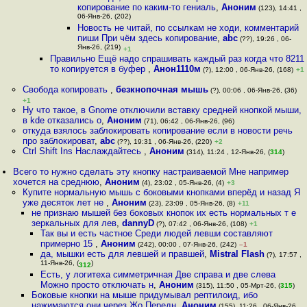
копирование по каким-то гениаль
,
Аноним
(123), 14:41 ,
06-Янв-26, (202)
Новость не читай, по ссылкам не ходи, комментарий
пиши При чём здесь копирование
,
abc
(??), 19:26 , 06-
Янв-26, (219)
+1
Правильно Ещё надо спрашивать каждый раз когда что 8211
то копируется в буфер
,
Анон1110м
(?), 12:00 , 06-Янв-26, (168)
+1
Свобода копировать
,
безкнопочная мышь
(?), 00:06 , 06-Янв-26, (36)
+1
Ну что такое, в Gnome отключили вставку средней кнопкой мыши,
в kde отказались о
,
Аноним
(71), 06:42 , 06-Янв-26, (96)
откуда взялось заблокировать копирование если в новости речь
про заблокироват
,
abc
(??), 19:31 , 06-Янв-26, (220)
+2
Ctrl Shift Ins Наслаждайтесь
,
Аноним
(314), 11:24 , 12-Янв-26, (
314
)
Всего то нужно сделать эту кнопку настраиваемой Мне например
хочется на среднюю
,
Аноним
(4), 23:02 , 05-Янв-26, (4)
+3
Купите нормальную мышь с боковыми кнопками вперёд и назад Я
уже десяток лет не
,
Аноним
(23), 23:09 , 05-Янв-26, (8)
+11
не признаю мышей без боковых кнопок их есть нормальных т е
зеркальных для лев
,
dannyD
(?), 07:42 , 06-Янв-26, (108)
+1
Так вы и есть частное Среди людей левши составляют
примерно 15
,
Аноним
(242), 00:00 , 07-Янв-26, (242)
–1
да, мышки есть для левшей и правшей
,
Mistral Flash
(?), 17:57 ,
11-Янв-26, (
)
312
Есть, у логитеха симметричная Две справа и две слева
Можно просто отключать н
,
Аноним
(315), 11:50 , 05-Мрт-26, (
315
)
Боковые кнопки на мыше придумывал рептилоид, ибо
нажимаются они через Жо Передн
,
Аноним
(155), 11:26 , 06-Янв-26,