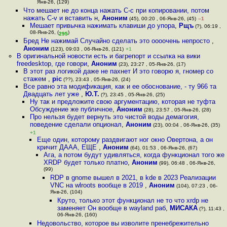
Янв-26, (129)
Что мешает не до конца нажать С-с при копировании, потом
нажать C-v и вставить н
,
Аноним
(45), 00:20 , 06-Янв-26, (45)
–1
Мешает привычка нажимать клавиши до упора
,
Рщъ
(?), 06:19 ,
08-Янв-26, (
)
295
Бред Не нажимай Случайно сделать это оооочень непросто
,
Аноним
(123), 09:03 , 06-Янв-26, (121)
+1
В оригинальной новости есть и багрепорт и ссылка на вики
freedesktop, где говори
,
Аноним
(23), 23:27 , 05-Янв-26, (17)
В этот раз логикой даже не пахнет И это говорю я, гномер со
стажем
,
pic
(??), 23:43 , 05-Янв-26, (24)
Все равно эта модификация, как и ее обоснование, - ту 966 та
Двадцать лет уже
,
Ю.Т.
(?), 23:45 , 05-Янв-26, (25)
Ну так и предложите свою аргументацию, которая не туфта
Обсуждение же публичное
,
Аноним
(28), 23:57 , 05-Янв-26, (28)
Про нельзя будет вернуть это чистой воды демагогия,
поведение сделали опционал
,
Аноним
(23), 00:04 , 06-Янв-26, (35)
+1
Еще один, которому раздвигают ног окно Овертона, а он
кричит ДААА, ЕЩЕ
,
Аноним
(64), 01:53 , 06-Янв-26, (67)
Ага, а потом будут удивляться, когда функционал того же
XRDP будет только платно
,
Аноним
(99), 06:48 , 06-Янв-26,
(99)
RDP в gnome вышел в 2021, в kde в 2023 Реализации
VNC на wlroots вообще в 2019
,
Аноним
(104), 07:23 , 06-
Янв-26, (104)
Круто, только этот функционал не то что xrdp не
заменяет Он вообще в wayland раб
,
МИСАКА
(?), 11:43 ,
06-Янв-26, (160)
Недовольство, которое вы изволите пренебрежительно