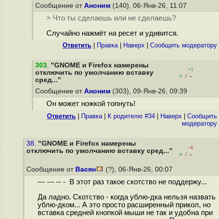
Сообщение от
Аноним
(140), 06-Янв-26, 11:07
> Что ты сделаешь или не сделаешь?
Случайно нажмёт на ресет и удивится.
Ответить
|
Правка
|
Наверх
|
Cообщить модератору
303
.
"GNOME и Firefox намерены
+1
отключить по умолчанию вставку
+
–
/
сред..."
Сообщение от
Аноним
(303), 09-Янв-26, 09:39
Он может ножкой топнуть!
Ответить
|
Правка
|
К родителю #34
|
Наверх
|
Cообщить
модератору
38.
"GNOME и Firefox намерены
–6
отключить по умолчанию вставку сред..."
+
–
/
Сообщение от
Васян
(?), 06-Янв-26, 00:07
--- --- -- - В этот раз такое скотство не поддержу...
Да ладно. Скотство - когда ублю-дка нельзя назвать
ублю-дком... А это просто расширенный прикол, но
вставка средней кнопкой мыши не так и удобна при