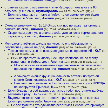
натравить на саботажни
,
blin_glitor
(-), 09:33 , 06-Янв-26, (128)
странные какие-то изменения я этим буфером пользуюсь в 90
случаев ну я гном н
,
ятупойтролль
(ok), 04:33 , 06-Янв-26, (82)
–1
Если это сделают в гноме и firefox, то со временем это будет
отлючено в большинс
,
Аноним
(104), 05:25 , 06-Янв-26, (86)
+1
Сколько вялeнoму лет 16 18 Он до сих пор не может запоминать
положение окон
,
Аноним
(84), 05:09 , 06-Янв-26, (84)
+11
Скоро иксы дропнут, а аналога xrdp, для запуска терминального
сервера для вялого
,
Аноним
(99), 06:58 , 06-Янв-26, (103)
+6
Моя самая любимая фича в линуксе, но она объективно не
безопасная Данные не дол
,
Аноним
(104), 05:20 , 06-Янв-26, (85)
–7
Третья кнопка мыши не вынимает данные из приложений
,
Ю.Т.
(?),
07:48 , 06-Янв-26, (112)
Речь не про третью кнопку Речь про копирование по факту
выделения в буфер, дост
,
Аноним
(134), 10:21 , 06-Янв-26, (134)
+1
Можно просто не помещать туда секретные секреты, если
приложение считает это нео
,
Аноним
(123), 11:01 , 06-Янв-26, (137)
А убирают именно функциональность вставки по третьей
кнопке Хотя, казалось бы,
,
Ю.Т.
(?), 11:23 , 07-Янв-26, (267)
Неправильно понимаешь Как раз в отличии от copy - НИКУДА
не копируется Приложе
,
fi
(ok), 12:50 , 07-Янв-26, (270)
Если будешь на всё давать согласие , тебе просто некогда будет
работать Сразу
,
Аноним
(155), 11:12 , 06-Янв-26, (147)
+1
Выделился текст или нет - говорит приложение, а не система
Если приложение рабо
,
Аноним
(140), 12:29 , 06-Янв-26, (179)
–1
Не все тулкиты это адекватно реализуют Первое что приходит