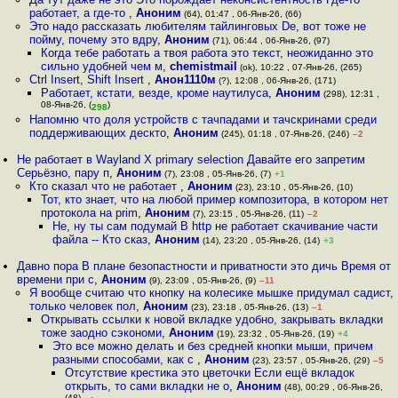
работает, а где-то
,
Аноним
(64), 01:47 , 06-Янв-26, (66)
Это надо рассказать любителям тайлинговых De, вот тоже не
пойму, почему это вдру
,
Аноним
(71), 06:44 , 06-Янв-26, (97)
Когда тебе работать а твоя работа это текст, неожиданно это
сильно удобней чем м
,
chemistmail
(ok), 10:22 , 07-Янв-26, (265)
Ctrl Insert, Shift Insert
,
Анон1110м
(?), 12:08 , 06-Янв-26, (171)
Работает, кстати, везде, кроме наутилуса
,
Аноним
(298), 12:31 ,
08-Янв-26, (
)
298
Напомню что доля устройств с тачпадами и тачскринами среди
поддерживающих дескто
,
Аноним
(245), 01:18 , 07-Янв-26, (246)
–2
Не работает в Wayland X primary selection Давайте его запретим
Серьёзно, пару п
,
Аноним
(7), 23:08 , 05-Янв-26, (7)
+1
Кто сказал что не работает
,
Аноним
(23), 23:10 , 05-Янв-26, (10)
Тот, кто знает, что на любой пример композитора, в котором нет
протокола на prim
,
Аноним
(7), 23:15 , 05-Янв-26, (11)
–2
Не, ну ты сам подумай В http не работает скачивание части
файла -- Кто сказ
,
Аноним
(14), 23:20 , 05-Янв-26, (14)
+3
Давно пора В плане безопастности и приватности это дичь Время от
времени при с
,
Аноним
(9), 23:09 , 05-Янв-26, (9)
–11
Я вообще считаю что кнопку на колесике мышке придумал садист,
только человек пол
,
Аноним
(23), 23:18 , 05-Янв-26, (13)
–1
Открывать ссылки к новой вкладке удобно, закрывать вкладки
тоже заодно сэкономи
,
Аноним
(19), 23:32 , 05-Янв-26, (19)
+4
Это все можно делать и без средней кнопки мыши, причем
разными способами, как с
,
Аноним
(23), 23:57 , 05-Янв-26, (29)
–5
Отсутствие крестика это цветочки Если ещё вкладок
открыть, то сами вкладки не о
,
Аноним
(48), 00:29 , 06-Янв-26,