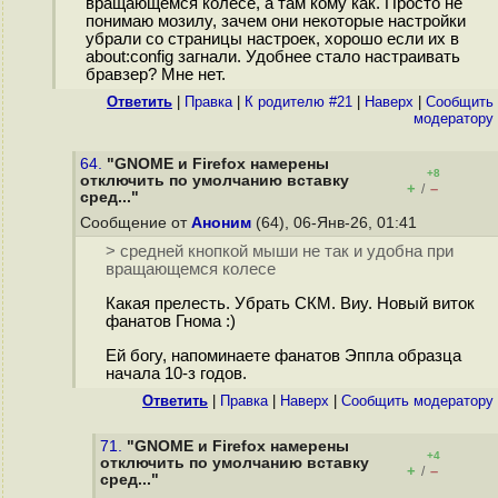
вращающемся колесе, а там кому как. Просто не
понимаю мозилу, зачем они некоторые настройки
убрали со страницы настроек, хорошо если их в
about:config загнали. Удобнее стало настраивать
бравзер? Мне нет.
Ответить
|
Правка
|
К родителю #21
|
Наверх
|
Cообщить
модератору
64.
"GNOME и Firefox намерены
+8
отключить по умолчанию вставку
+
–
/
сред..."
Сообщение от
Аноним
(64), 06-Янв-26, 01:41
> средней кнопкой мыши не так и удобна при
вращающемся колесе
Какая прелесть. Убрать СКМ. Виу. Новый виток
фанатов Гнома :)
Ей богу, напоминаете фанатов Эппла образца
начала 10-з годов.
Ответить
|
Правка
|
Наверх
|
Cообщить модератору
71.
"GNOME и Firefox намерены
+4
отключить по умолчанию вставку
+
–
/
сред..."