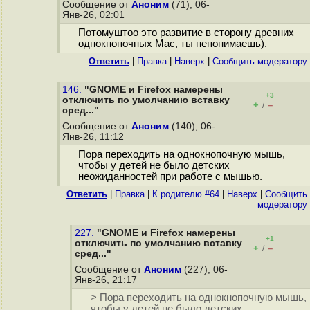
Сообщение от
Аноним
(71), 06-
Янв-26, 02:01
Потомуштоо это развитие в сторону древних
однокнопочных Mac, ты непонимаешь).
Ответить
|
Правка
|
Наверх
|
Cообщить модератору
146.
"GNOME и Firefox намерены
+3
отключить по умолчанию вставку
+
–
/
сред..."
Сообщение от
Аноним
(140), 06-
Янв-26, 11:12
Пора переходить на однокнопочную мышь,
чтобы у детей не было детских
неожиданностей при работе с мышью.
Ответить
|
Правка
|
К родителю #64
|
Наверх
|
Cообщить
модератору
227.
"GNOME и Firefox намерены
+1
отключить по умолчанию вставку
+
–
/
сред..."
Сообщение от
Аноним
(227), 06-
Янв-26, 21:17
> Пора переходить на однокнопочную мышь,
чтобы у детей не было детских