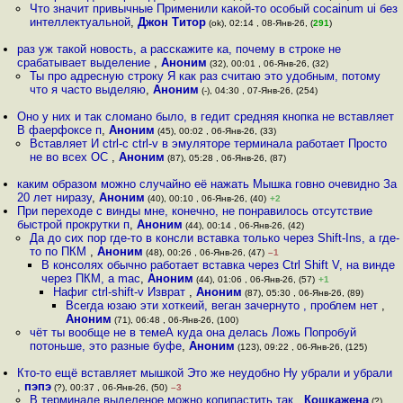
Что значит привычные Применили какой-то особый cocainum ui без
интеллектуальной
,
Джон Титор
(ok), 02:14 , 08-Янв-26, (
291
)
раз уж такой новость, а расскажите ка, почему в строке не
срабатывает выделение
,
Аноним
(32), 00:01 , 06-Янв-26, (32)
Ты про адресную строку Я как раз считаю это удобным, потому
что я часто выделяю
,
Аноним
(-), 04:30 , 07-Янв-26, (254)
Оно у них и так сломано было, в гедит средняя кнопка не вставляет
В фаерфоксе п
,
Аноним
(45), 00:02 , 06-Янв-26, (33)
Вставляет И ctrl-c ctrl-v в эмуляторе терминала работает Просто
не во всех ОС
,
Аноним
(87), 05:28 , 06-Янв-26, (87)
каким образом можно случайно её нажать Мышка говно очевидно За
20 лет ниразу
,
Аноним
(40), 00:10 , 06-Янв-26, (40)
+2
При переходе с винды мне, конечно, не понравилось отсутствие
быстрой прокрутки п
,
Аноним
(44), 00:14 , 06-Янв-26, (42)
Да до сих пор где-то в консли вставка только через Shift-Ins, а где-
то по ПКМ
,
Аноним
(48), 00:26 , 06-Янв-26, (47)
–1
В консолях обычно работает вставка через Ctrl Shift V, на винде
через ПКМ, а mac
,
Аноним
(44), 01:06 , 06-Янв-26, (57)
+1
Нафиг ctrl-shift-v Изврат
,
Аноним
(87), 05:30 , 06-Янв-26, (89)
Всегда юзаю эти хоткеий, веган зачернуто , проблем нет
,
Аноним
(71), 06:48 , 06-Янв-26, (100)
чёт ты вообще не в темеА куда она делась Ложь Попробуй
потоньше, это разные буфе
,
Аноним
(123), 09:22 , 06-Янв-26, (125)
Кто-то ещё вставляет мышкой Это же неудобно Ну убрали и убрали
,
пэпэ
(?), 00:37 , 06-Янв-26, (50)
–3
В терминале выделеное можно копипастить так
,
Кошкажена
(?),