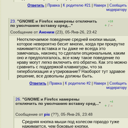
Ответить
|
Правка
|
К родителю #21
|
Наверх
|
Cообщить
модератору
23.
"GNOME и Firefox намерены отключить
+18
+
–
по умолчанию вставку сред..."
/
Сообщение от
Аноним
(23), 05-Янв-26, 23:42
Неотключаемое поведение средней кнопки мыши,
которое невероятно бесит многих, когда при прокрутке
нажимается вставка и ты даже не всегда это
замечаешь, наконец то сделали опциональным, каким
оно и предпологалось, все кому такое поведение по
нраву могут легко включить его обратно. Как это можно
сравнить с поддержкой клавиатуры, что за
гиперболизация и утрирование? Наоборот тут здравое
решение, все довольны должны быть.
Ответить
|
Правка
|
К родителю #2
|
Наверх
|
Cообщить
модератору
26.
"GNOME и Firefox намерены
+4
отключить по умолчанию вставку сред..."
+
–
/
Сообщение от
pic
(??), 05-Янв-26, 23:48
Средняя кнопка мыши под колесом гораздо туже
нажимается, чем боковые кнопки.