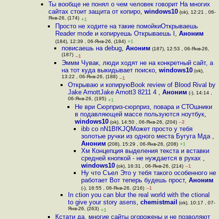
Ты вообще не понял о чем человек говорит На многих
сайтах стоит защита от копиро
,
windows10
(ok), 12:21 , 06-
Янв-26, (174)
+1
Просто не ходите на такие помойкиОткрываешь
Reader mode и копируешь Открываешь I
,
Аноним
(184), 12:39 , 06-Янв-26, (184)
+1
повисаешь на debug
,
Аноним
(187), 12:53 , 06-Янв-26,
(187)
–1
Эммм Чувак, люди ходят не на конкретный сайт, а
на тот куда выкидывает поиско
,
windows10
(ok),
13:22 , 06-Янв-26, (188)
–1
Открываю и копируюBook review of Blood Rival by
Jake ArnottJake Arnott3 8211 4
,
Аноним
(-), 14:14 ,
06-Янв-26, (195)
+1
Не ври Сюрприз-сюрприз, повара и СТОшники
в подавляющей массе пользуются ноутбук
,
windows10
(ok), 14:50 , 06-Янв-26, (204)
–2
ibb co nN1BfKJQМожет просто у тебя
золотые ручки из одного места Бугуга Мда
,
Аноним
(208), 15:29 , 06-Янв-26, (208)
+1
Хм Концепция выделения текста и вставки
средней кнопкой - не нуждается в руках
,
windows10
(ok), 16:31 , 06-Янв-26, (214)
–1
Ну что Съел Это у тебя такого особенного не
работает Вот теперь будешь прост
,
Аноним
(-), 16:55 , 06-Янв-26, (216)
–1
In ction you can blur the real world with the ctional
to give your story asens
,
chemistmail
(ok), 10:17 , 07-
Янв-26, (263)
+1
Кстати да, многие сайты огорожены и не позволяют