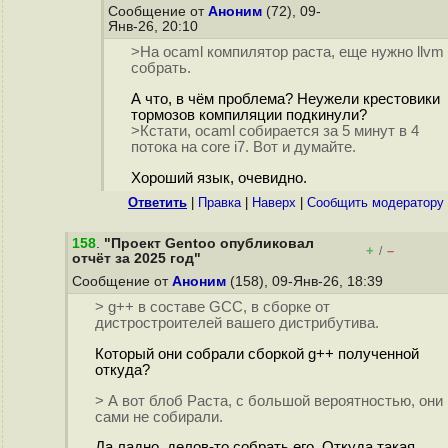
Сообщение от
Аноним
(72), 09-
Янв-26, 20:10
>На ocaml компилятор раста, еще нужно llvm
собрать.
А что, в чём проблема? Неужели крестовики
тормозов компиляции подкинули?
>Кстати, ocaml собирается за 5 минут в 4
потока на core i7. Вот и думайте.
Хороший язык, очевидно.
Ответить
|
Правка
|
Наверх
|
Cообщить модератору
158
.
"Проект Gentoo опубликовал
+
–
/
отчёт за 2025 год"
Сообщение от
Аноним
(158), 09-Янв-26, 18:39
> g++ в составе GCC, в сборке от
дистростроителей вашего дистрибутива.
Который они собрали сборкой g++ полученной
откуда?
> А вот блоб Раста, с большой вероятностью, они
сами не собирали.
Да ладно, делов-то собрать его. Откуда такая