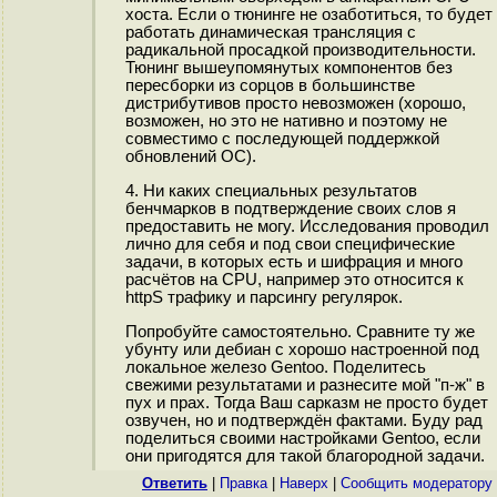
хоста. Если о тюнинге не озаботиться, то будет
работать динамическая трансляция с
радикальной просадкой производительности.
Тюнинг вышеупомянутых компонентов без
пересборки из сорцов в большинстве
дистрибутивов просто невозможен (хорошо,
возможен, но это не нативно и поэтому не
совместимо с последующей поддержкой
обновлений ОС).
4. Ни каких специальных результатов
бенчмарков в подтверждение своих слов я
предоставить не могу. Исследования проводил
лично для себя и под свои специфические
задачи, в которых есть и шифрация и много
расчётов на CPU, например это относится к
httpS трафику и парсингу регулярок.
Попробуйте самостоятельно. Сравните ту же
убунту или дебиан с хорошо настроенной под
локальное железо Gentoo. Поделитесь
свежими результатами и разнесите мой "п-ж" в
пух и прах. Тогда Ваш сарказм не просто будет
озвучен, но и подтверждён фактами. Буду рад
поделиться своими настройками Gentoo, если
они пригодятся для такой благородной задачи.
Ответить
|
Правка
|
Наверх
|
Cообщить модератору