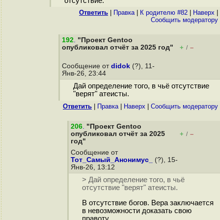
отсутствие.
Ответить
|
Правка
|
К родителю #82
|
Наверх
|
Cообщить модератору
192
.
"Проект Gentoo
опубликовал отчёт за 2025 год"
+
–
/
Сообщение от
didok
(?), 11-
Янв-26, 23:44
Дай определение того, в чьё отсутствие
"верят" атеисты.
Ответить
|
Правка
|
Наверх
|
Cообщить модератору
206
.
"Проект Gentoo
опубликовал отчёт за 2025
+
–
/
год"
Сообщение от
Тот_Самый_Анонимус_
(?), 15-
Янв-26, 13:12
> Дай определение того, в чьё
отсутствие "верят" атеисты.
В отсутствие богов. Вера заключается
в невозможности доказать свою
правоту.