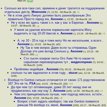
Май-26, (
)
216
Сколько же все-таки сил, времени и денег тратится на поддержание
отдельных дистр
,
Мемоним
(?), 12:52 , 08-Янв-26, (3)
+6
Не в этом дело Линукс должен быть разнообразным Это
правильно Просто народ жа
,
Аноним
(-), 12:55 , 08-Янв-26, (4)
Не у всех же здесь такие з п, как у вас в Европах
,
Аноним
(1),
13:07 , 08-Янв-26, (6)
–5
У меня за уралом вполне нормальная зарплата Могу
выделить в год 10-20 баксов и
,
Аноним
(-), 13:16 , 08-Янв-26, (9)
+3
А, ну 10 - 20 в год я тоже могу Но не нескольким, а всего
,
Аноним
(1), 15:03 , 08-Янв-26, (45)
Ну Так в чем вопрос Даже если ты отправишь Один
Доллар это уже вклад Сколько у
,
Аноним
(-), 15:10 , 08-
Янв-26, (46)
+2
Сто тысяч юзеров генты Ого Хмм Чё-то какая-то
серьёзная переовероценка тут
,
мидихлориан
(?), 04:52 ,
09-Янв-26, (129)
Проблемы индейцев
,
Аноним
(70), 00:22 , 09-Янв-26, (114)
сколько ты им задонатил в этом году
,
stuzer
(ok), 12:16 , 09-Янв-26,
(146)
Вообще-то Gentoo сильно отличается от своих 171 родственников
187 Это не ти
,
FSA
(ok), 14:01 , 08-Янв-26, (26)
+10
Да при чем тут оптимизации, даже 20 лет назад они не
продвигались как ноу-хау З
,
Аноним
(109), 14:59 , 08-Янв-26, (42)
+2
Чем это принципиально лучше, чем подход никсоси, кстати
,
Аноним
(54), 15:55 , 08-Янв-26, (56)
–5
Вопрос стоит задать наоборот, так как Gentoo появился
раньше Но вообще хз, меня
,
Аноним
(109), 16:17 , 08-Янв-26, (63)