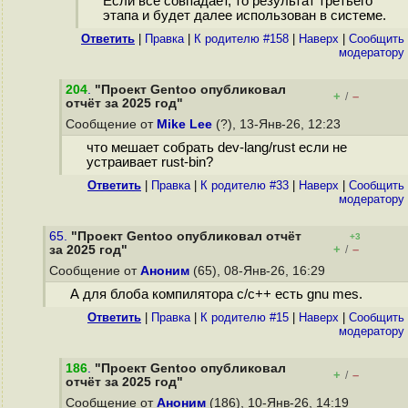
Если всё совпадает, то результат третьего
этапа и будет далее использован в системе.
Ответить
|
Правка
|
К родителю #158
|
Наверх
|
Cообщить
модератору
204
.
"Проект Gentoo опубликовал
+
–
/
отчёт за 2025 год"
Сообщение от
Mike Lee
(?), 13-Янв-26, 12:23
что мешает собрать dev-lang/rust если не
устраивает rust-bin?
Ответить
|
Правка
|
К родителю #33
|
Наверх
|
Cообщить
модератору
65.
"Проект Gentoo опубликовал отчёт
+3
+
–
за 2025 год"
/
Сообщение от
Аноним
(65), 08-Янв-26, 16:29
А для блоба компилятора c/c++ есть gnu mes.
Ответить
|
Правка
|
К родителю #15
|
Наверх
|
Cообщить
модератору
186
.
"Проект Gentoo опубликовал
+
–
/
отчёт за 2025 год"
Сообщение от
Аноним
(186), 10-Янв-26, 14:19