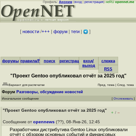
Профиль:
Аноним
(
вход
|
регистрация
)
неRU
opennet.me
[
новости
/
+++
|
форум
|
теги
|
]
форумы
правила/FAQ
поиск
регистрация
вход/
слежка
выход
RSS
"Проект Gentoo опубликовал отчёт за 2025 год"
Вариант для распечатки
Пред. тема
|
След. тема
Форум
Разговоры, обсуждение новостей
Изначальное сообщение
[
Отслеживать
]
"Проект Gentoo опубликовал отчёт за 2025 год"
+
–
/
Сообщение от
opennews
(??), 08-Янв-26, 12:45
Разработчики дистрибутива Gentoo Linux опубликовали
отчёт с обзором основных событий и финансовых