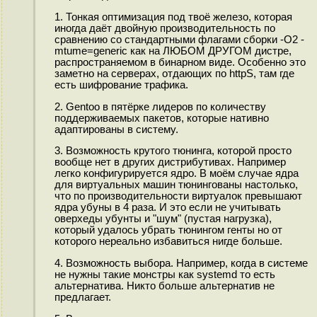
1. Тонкая оптимизация под твоё железо, которая
иногда даёт двойную производительность по
сравнению со стандартными флагами сборки -O2 -
mtume=generic как на ЛЮБОМ ДРУГОМ дистре,
распространяемом в бинарном виде. Особенно это
заметно на серверах, отдающих по httpS, там где
есть шифрование трафика.
2. Gentoo в пятёрке лидеров по количеству
поддерживаемых пакетов, которые нативно
адаптированы в систему.
3. Возможность крутого тюнинга, которой просто
вообще нет в других дистрибутивах. Например
легко конфигурируется ядро. В моём случае ядра
для виртуальных машин тюнингованы настолько,
что по производительности виртуалок превышают
ядра убуны в 4 раза. И это если не учитывать
оверхеды убунты и "шум" (пустая нагрузка),
который удалось убрать тюнингом генты но от
которого нереально избавиться нигде больше.
4. Возможность выбора. Например, когда в системе
не нужны такие монстры как systemd то есть
альтернатива. Никто больше альтернатив не
предлагает.