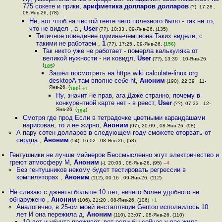
775 сокете и прики
,
арифметика долларов долларов
(?), 17:28 ,
08-Янв-26, (78)
Не, вот чтоб на чистой генте чего полезного было - так не то,
что не видел , а
,
User
(??), 10:33 , 09-Янв-26, (135)
Типичное поведение одмина-чемпиона Таких видели, с
такими не работаем
,
1
(??), 17:25 , 09-Янв-26, (
156
)
Так никто уже не работает - померла калькуляка от
великой нужности - ни ковидл
,
User
(??), 13:39 , 10-Янв-26,
(
)
185
Зашёл посмотреть на https wiki calculate-linux org
desktopА там вполне себе ht
,
Аноним
(190), 22:39 , 11-
Янв-26, (
)
190
+1
Ну, значит не прав, ага Даже странно, почему в
конкурентной карте нет - в реест
,
User
(??), 07:33 , 12-
Янв-26, (
)
194
Смотря где прод Если в тетрадочке цветными карандашами
нарисован, то и не жирно
,
Аноним
(97), 20:09 , 08-Янв-26, (98)
А пару сотен долларов в следующем году сможете оторвать от
сердца
,
Аноним
(54), 16:02 , 08-Янв-26, (58)
Гентушники не лучше майнеров Бессмысленно жгут электричество и
греют атмосферу М
,
Аноним
(-), 20:03 , 08-Янв-26, (95)
–4
Без гентушников некому будет тестировать регрессии в
компиляторах
,
Аноним
(112), 00:16 , 09-Янв-26, (112)
Не слезаю с дженты больше 10 лет, ничего более удобного не
обнаружено
,
Аноним
(106), 21:20 , 08-Янв-26, (106)
+1
Аналогично, в 25-ом моей инсталляции Gentoo исполнилось 10
лет И она пережила д
,
Аноним
(110), 23:07 , 08-Янв-26, (110)
10 лет и убунта проживёт, вот если бы сейчас у вас жила