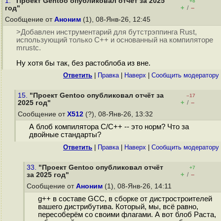
1.
"Проект Gentoo опубликовал отчёт за 2025
+8
+
–
год"
/
Сообщение от
Аноним
(1), 08-Янв-26, 12:45
>Добавлен инструментарий для бутстрэппинга Rust,
использующий только C++ и основанный на компиляторе
mrustc.
Ну хотя бы так, без растоблоба из вне.
Ответить
|
Правка
|
Наверх
|
Cообщить модератору
15.
"Проект Gentoo опубликовал отчёт за
–17
+
–
2025 год"
/
Сообщение от
X512
(?), 08-Янв-26, 13:32
А блоб компилятора C/C++ -- это норм? Что за
двойные стандарты?
Ответить
|
Правка
|
Наверх
|
Cообщить модератору
33.
"Проект Gentoo опубликовал отчёт
+7
+
–
за 2025 год"
/
Сообщение от
Аноним
(1), 08-Янв-26, 14:11
g++ в составе GCC, в сборке от дистростроителей
вашего дистрибутива. Который, мы, всё равно,
пересоберём со своими флагами. А вот блоб Раста,