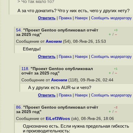
> Чо так мало то?
А за что донатить? Что у них есть, чего у других нету?
Ответить
|
Правка
|
Наверх
|
Cообщить модератору
54.
"Проект Gentoo опубликовал отчёт
+3
+
–
за 2025 год"
/
Сообщение от
Аноним
(54), 08-Янв-26, 15:53
Ебилды!
Ответить
|
Правка
|
Наверх
|
Cообщить модератору
118.
"Проект Gentoo опубликовал
+1
+
–
отчёт за 2025 год"
/
Сообщение от
Аноним
(118), 09-Янв-26, 02:44
А у других есть AUR-ы и чего?
Ответить
|
Правка
|
Наверх
|
Cообщить модератору
86.
"Проект Gentoo опубликовал отчёт
–2
+
–
за 2025 год"
/
Сообщение от
EiLef3Woos
(ok), 08-Янв-26, 18:06
Однозначно есть. Если нужна предельная гибкость
и производительность: