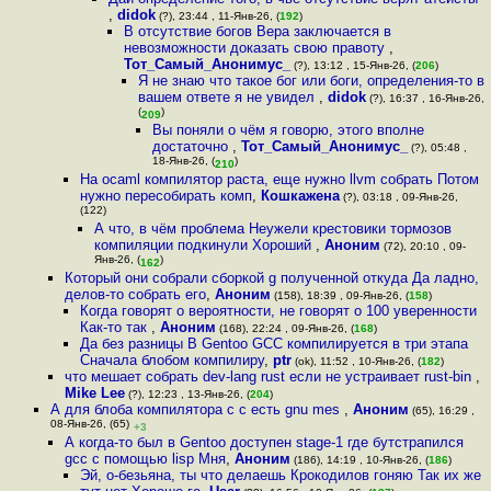
,
didok
(?), 23:44 , 11-Янв-26, (
192
)
В отсутствие богов Вера заключается в
невозможности доказать свою правоту
,
Тот_Самый_Анонимус_
(?), 13:12 , 15-Янв-26, (
206
)
Я не знаю что такое бог или боги, определения-то в
вашем ответе я не увидел
,
didok
(?), 16:37 , 16-Янв-26,
(
)
209
Вы поняли о чём я говорю, этого вполне
достаточно
,
Тот_Самый_Анонимус_
(?), 05:48 ,
18-Янв-26, (
)
210
На ocaml компилятор раста, еще нужно llvm собрать Потом
нужно пересобирать комп
,
Кошкажена
(?), 03:18 , 09-Янв-26,
(122)
А что, в чём проблема Неужели крестовики тормозов
компиляции подкинули Хороший
,
Аноним
(72), 20:10 , 09-
Янв-26, (
)
162
Который они собрали сборкой g полученной откуда Да ладно,
делов-то собрать его
,
Аноним
(158), 18:39 , 09-Янв-26, (
158
)
Когда говорят о вероятности, не говорят о 100 уверенности
Как-то так
,
Аноним
(168), 22:24 , 09-Янв-26, (
168
)
Да без разницы В Gentoo GCC компилируется в три этапа
Сначала блобом компилиру
,
ptr
(ok), 11:52 , 10-Янв-26, (
182
)
что мешает собрать dev-lang rust если не устраивает rust-bin
,
Mike Lee
(?), 12:23 , 13-Янв-26, (
204
)
А для блоба компилятора c c есть gnu mes
,
Аноним
(65), 16:29 ,
08-Янв-26, (65)
+3
А когда-то был в Gentoo доступен stage-1 где бутстрапился
gcc с помощью lisp Мня
,
Аноним
(186), 14:19 , 10-Янв-26, (
186
)
Эй, о-безьяна, ты что делаешь Крокодилов гоняю Так их же