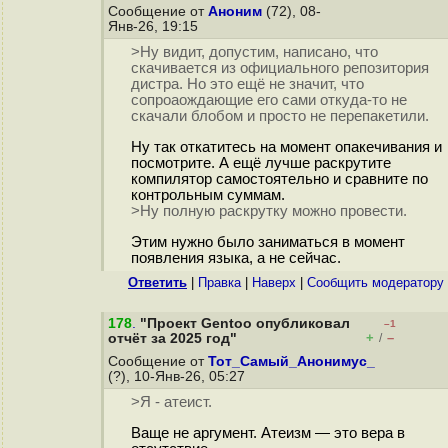
Сообщение от
Аноним
(72), 08-
Янв-26, 19:15
>Ну видит, допустим, написано, что
скачивается из официального репозитория
дистра. Но это ещё не значит, что
сопроаождающие его сами откуда-то не
скачали блобом и просто не перепакетили.
Ну так откатитесь на момент опакечивания и
посмотрите. А ещё лучше раскрутите
компилятор самостоятельно и сравните по
контрольным суммам.
>Ну полную раскрутку можно провести.
Этим нужно было заниматься в момент
появления языка, а не сейчас.
Ответить
|
Правка
|
Наверх
|
Cообщить модератору
178
.
"Проект Gentoo опубликовал
–1
+
–
отчёт за 2025 год"
/
Сообщение от
Тот_Самый_Анонимус_
(?), 10-Янв-26, 05:27
>Я - атеист.
Ваще не аргумент. Атеизм — это вера в