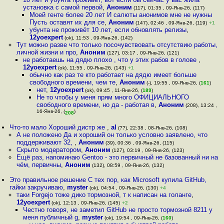
установка с самой первой
,
Аноним
(117), 01:35 , 09-Янв-26, (117)
Моей генте более 20 лет И салюты анонимов мне не нужны
Пусть оставят их для се
,
Аноним
(147), 02:46 , 09-Янв-26, (119)
+1
убунта не проживёт 10 лет, если обновлять релизы
,
12yoexpert
(ok), 11:53 , 09-Янв-26, (142)
Тут можно разве что только посочувствовать отсутствию работы,
личной жизни и про
,
Аноним
(127), 03:17 , 09-Янв-26, (121)
не работаешь на дядю плохо , что у этих рабов в голове
,
12yoexpert
(ok), 11:55 , 09-Янв-26, (143)
+1
обычно как раз те кто работает на дядю имеет больше
свободного времени, чем те
,
Аноним
(-), 19:55 , 09-Янв-26, (
161
)
нет
,
12yoexpert
(ok), 09:45 , 11-Янв-26, (
189
)
Не то чтобы у меня прям много ОФИЦИАЛЬНОГО
свободного времени, но да - работая в
,
Аноним
(208), 13:24 ,
16-Янв-26, (
)
208
Что-то мало Хороший дистр же
,
al
(??), 22:38 , 08-Янв-26, (108)
А не положено Да и хороший он только условно заявлено, что
поддерживают 32,
,
Аноним
(39), 00:36 , 09-Янв-26, (115)
Скрыто модератором
,
Аноним
(127), 03:19 , 09-Янв-26, (123)
Ещё раз, напоминаю Gentoo - это первичный не базованный ни на
чём, первичны
,
Аноним
(132), 08:59 , 09-Янв-26, (132)
Это правильное решение С тех пор, как Microsoft купила GitHub,
гайки закручиваю
,
myster
(ok), 04:54 , 09-Янв-26, (130)
+4
таки Forgejo тоже дико тормозной, т к написан на голанге
,
12yoexpert
(ok), 12:13 , 09-Янв-26, (145)
+2
Честно говоря, не заметил GitHub не просто тормозной 8211 у
меня публичный g
,
myster
(ok), 19:54 , 09-Янв-26, (
160
)