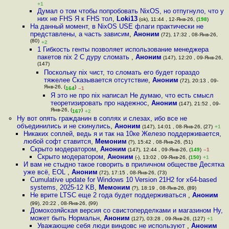
+1
Думал о том чтобы попробовать NixOS, но отпугнуло, что у
них не FHS Я к FHS тол
,
Loki13
(ok), 11:44 , 12-Янв-26, (
198
)
На данный момент, в NixOS USE флаги практически не
представлены, а часть зависим
,
Аноним
(72), 17:32 , 08-Янв-26,
(80)
+2
1 Гибкость генты позволяет использование менеджера
пакетов nix 2 С дуру сломать
,
Аноним
(147), 12:20 , 09-Янв-26,
(147)
Поскольку nix чист, то сломать его будет гораздо
тяжелее Сказывается отсутствие
,
Аноним
(72), 20:13 , 09-
Янв-26, (
)
164
–1
Я это не про nix написал Не думаю, что есть смысл
теоретизировать про надежнос
,
Аноним
(147), 21:52 , 09-
Янв-26, (
)
167
+2
Ну вот опять гражданин в соплях и слезах, ибо все не
объединились и не скинулись
,
Аноним
(147), 14:01 , 08-Янв-26, (27)
+1
Никаких соплей, ведь я и так на 10ке Железо поддерживается,
любой софт ставится
,
Мемоним
(?), 15:42 , 08-Янв-26, (51)
Скрыто модератором
,
Аноним
(147), 12:44 , 09-Янв-26, (
149
)
–1
Скрыто модератором
,
Аноним
(-), 13:02 , 09-Янв-26, (
150
)
+1
И вам не стыдно такое говорить в приличном обществе Десятка
уже всё, EOL
,
Аноним
(72), 17:15 , 08-Янв-26, (73)
Cumulative update for Windows 10 Version 21H2 for x64-based
systems, 2025-12 KB
,
Мемоним
(?), 18:19 , 08-Янв-26, (89)
Не врите LTSC еще 2 года будет поддерживаться
,
Аноним
(99), 20:22 , 08-Янв-26, (99)
Домохозяйская версия со свистоперделками и магазином Ну,
может быть Нормальн
,
Аноним
(127), 03:28 , 09-Янв-26, (127)
+1
Уважающие себя люди виндовс не используют
,
Аноним