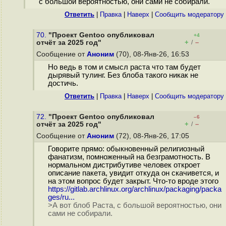
с большой вероятностью, они сами не собирали.
Ответить
|
Правка
|
Наверх
|
Cообщить модератору
70.
"Проект Gentoo опубликовал
+4
+
–
отчёт за 2025 год"
/
Сообщение от
Аноним
(70), 08-Янв-26, 16:53
Но ведь в том и смысл раста что там будет
дырявый тулинг. Без блоба такого никак не
достичь.
Ответить
|
Правка
|
Наверх
|
Cообщить модератору
72.
"Проект Gentoo опубликовал
–6
+
–
отчёт за 2025 год"
/
Сообщение от
Аноним
(72), 08-Янв-26, 17:05
Говорите прямо: обыкновенный религиозный
фанатизм, помноженный на безграмотность. В
нормальном дистрибутиве человек откроет
описание пакета, увидит откуда он скачивется, и
на этом вопрос будет закрыт. Что-то вроде этого
https://gitlab.archlinux.org/archlinux/packaging/packa
ges/ru...
>А вот блоб Раста, с большой вероятностью, они
сами не собирали.