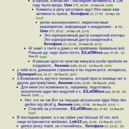
И кальки, считай нет - последняя активность в 21м
году была вроде
,
User
(??), 16:58 , 10-Янв-26, (
188
)
Коммиты в репу регулярно идут Или какая вам
активность нужна
,
Котофалк
(?), 17:55 , 16-Мрт-26,
(
)
213
релиз аннонаунсментс, маркетинговые
мероприятия, информация о внедрениях - а то
,
User
(??), 20:21 , 16-Мрт-26, (
214
)
Это корпоративный дистр конкретной конторы
Это корпоративный дистр конкретной к
,
Котофалк
(?), 22:28 , 26-Май-26, (
215
)
AI знает о генте и даже о её проблемах буквально всё
Раньше да, надо было погло
,
EiLef3Woos
(ok), 07:35 , 12-
Янв-26, (
)
195
И раньше идти по пунктам мануала особо проблем не
создавало
,
Аноним
(199), 03:23 , 13-Янв-26, (
199
)
у тебя есть домашняя страничка я бы подписался, интересно
,
12yoexpert
(ok), 21:27 , 08-Янв-26, (107)
3 Возможность крутого тюнинга, которой просто вообще нет в
других дистрибутивах
,
Аноним
(109), 23:05 , 08-Янв-26, (109)
Для меня это возможность, например, подготовить
монолитное ядро без модулей и с
,
EiLef3Woos
(ok), 01:26 , 09-
Янв-26, (116)
+1
Нет, это не так Вот на текущее актуальное ядро https dev
gentoo org alicef g
,
Аноним
(109), 13:58 , 09-Янв-26, (
153
)
+1
Спасибо за уточнение
,
EiLef3Woos
(ok), 07:40 , 12-Янв-26,
(
)
196
В последнее время, а я на сабже уже больше 10 лет, всё
чаще встречаются необновл
,
Loki13
(ok), 11:40 , 12-Янв-26, (
197
)
gentoo proxy maint, не стесняйтесь
,
Котофалк
(?), 22:31 , 26-