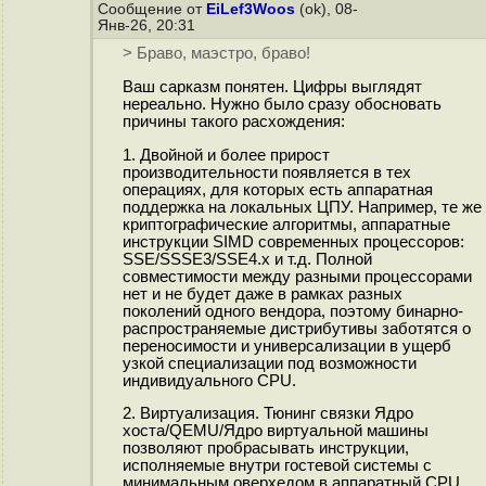
Сообщение от
EiLef3Woos
(ok), 08-
Янв-26, 20:31
> Браво, маэстро, браво!
Ваш сарказм понятен. Цифры выглядят
нереально. Нужно было сразу обосновать
причины такого расхождения:
1. Двойной и более прирост
производительности появляется в тех
операциях, для которых есть аппаратная
поддержка на локальных ЦПУ. Например, те же
криптографические алгоритмы, аппаратные
инструкции SIMD современных процессоров:
SSE/SSSE3/SSE4.x и т.д. Полной
совместимости между разными процессорами
нет и не будет даже в рамках разных
поколений одного вендора, поэтому бинарно-
распространяемые дистрибутивы заботятся о
переносимости и универсализации в ущерб
узкой специализации под возможности
индивидуального CPU.
2. Виртуализация. Тюнинг связки Ядро
хоста/QEMU/Ядро виртуальной машины
позволяют пробрасывать инструкции,
исполняемые внутри гостевой системы с
минимальным оверхедом в аппаратный CPU