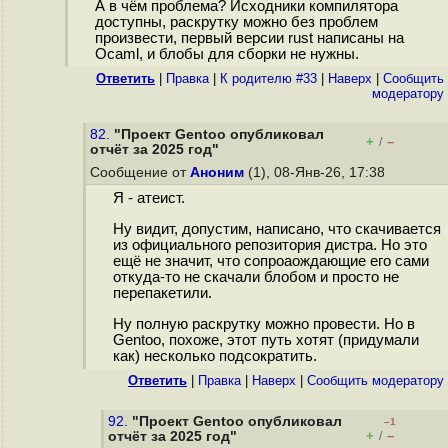
А в чём проблема? Исходники компилятора
доступны, раскрутку можно без проблем
произвести, первый версии rust написаны на
Ocaml, и блобы для сборки не нужны.
Ответить
|
Правка
|
К родителю #33
|
Наверх
|
Cообщить
модератору
82.
"Проект Gentoo опубликовал
+
–
/
отчёт за 2025 год"
Сообщение от
Аноним
(1), 08-Янв-26, 17:38
Я - атеист.
Ну видит, допустим, написано, что скачивается
из официального репозитория дистра. Но это
ещё не значит, что сопроаождающие его сами
откуда-то не скачали блобом и просто не
перепакетили.
Ну полную раскрутку можно провести. Но в
Gentoo, похоже, этот путь хотят (придумали
как) несколько подсократить.
Ответить
|
Правка
|
Наверх
|
Cообщить модератору
92.
"Проект Gentoo опубликовал
–1
+
–
отчёт за 2025 год"
/