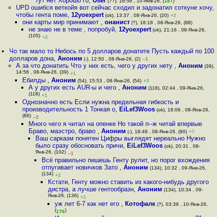
тут нет Хорошо го
,
User
(??), 16:56 , 10-Янв-26, (
187
)
UPD ошибся веткойя вот сейчас сходил и задонатил соткуне хочу,
чтобы гента поме
,
12yoexpert
(ok), 13:37 , 08-Янв-26, (20)
+2
они карты мир принимают
,
онанист
(?), 18:18 , 08-Янв-26, (88)
не знаю не в теме , попробуй
,
12yoexpert
(ok), 21:16 , 08-Янв-26,
(105)
+2
Чо так мало то Небось по 5 долларов донатите Пусть каждый по 100
долларов дона
,
Аноним
(-), 12:50 , 08-Янв-26, (2)
–1
А за что донатить Что у них есть, чего у других нету
,
Аноним
(39),
14:56 , 08-Янв-26, (39)
+1
Ебилды
,
Аноним
(54), 15:53 , 08-Янв-26, (54)
+3
А у других есть AUR-ы и чего
,
Аноним
(118), 02:44 , 09-Янв-26,
(118)
+1
Однозначно есть Если нужна предельная гибкость и
производительность 1 Тонкая о
,
EiLef3Woos
(ok), 18:06 , 08-Янв-26,
(86)
–2
Много чего я читал на опенке Но такой п--ж читай впервые
Браво, маэстро, браво
,
Аноним
(-), 18:49 , 08-Янв-26, (90)
+7
Ваш сарказм понятен Цифры выглядят нереально Нужно
было сразу обосновать причи
,
EiLef3Woos
(ok), 20:31 , 08-
Янв-26, (102)
–1
Всё правильно пишешь Генту рулит, но порог вхождения
отпугивает новичков Зато
,
Аноним
(134), 10:32 , 09-Янв-26,
(134)
+2
Кстати, Генту можно ставить из какого-нибудь другого
дистра, а лучше гентообразн
,
Аноним
(134), 10:34 , 09-
Янв-26, (136)
+1
уж лет 6-7 как нет его
,
Котофалк
(?), 03:39 , 10-Янв-26,
(
)
176