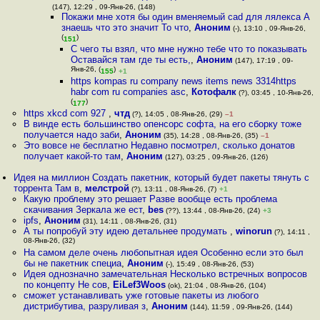
(147), 12:29 , 09-Янв-26, (148)
Покажи мне хотя бы один вменяемый cad для лялекса А
знаешь что это значит То что
,
Аноним
(-), 13:10 , 09-Янв-26,
(
)
151
С чего ты взял, что мне нужно тебе что то показывать
Оставайся там где ты есть,
,
Аноним
(147), 17:19 , 09-
Янв-26, (
)
155
+1
https kompas ru company news items news 3314https
habr com ru companies asc
,
Котофалк
(?), 03:45 , 10-Янв-26,
(
)
177
https xkcd com 927
,
чтд
(?), 14:05 , 08-Янв-26, (29)
–1
В винде есть большинство опенсорс софта, на его сборку тоже
получается надо заби
,
Аноним
(35), 14:28 , 08-Янв-26, (35)
–1
Это вовсе не бесплатно Недавно посмотрел, сколько донатов
получает какой-то там
,
Аноним
(127), 03:25 , 09-Янв-26, (126)
Идея на миллион Создать пакетник, который будет пакеты тянуть с
торрента Там в
,
мелстрой
(?), 13:11 , 08-Янв-26, (7)
+1
Какую проблему это решает Разве вообще есть проблема
скачивания Зеркала же ест
,
bes
(??), 13:44 , 08-Янв-26, (24)
+3
ipfs
,
Аноним
(31), 14:11 , 08-Янв-26, (31)
А ты попробуй эту идею детальнее продумать
,
winorun
(?), 14:11 ,
08-Янв-26, (32)
На самом деле очень любопытная идея Особенно если это был
бы не пакетник специа
,
Аноним
(-), 15:49 , 08-Янв-26, (53)
Идея однозначно замечательная Несколько встречных вопросов
по концепту Не сов
,
EiLef3Woos
(ok), 21:04 , 08-Янв-26, (104)
сможет устанавливать уже готовые пакеты из любого
дистрибутива, разруливая з
,
Аноним
(144), 11:59 , 09-Янв-26, (144)