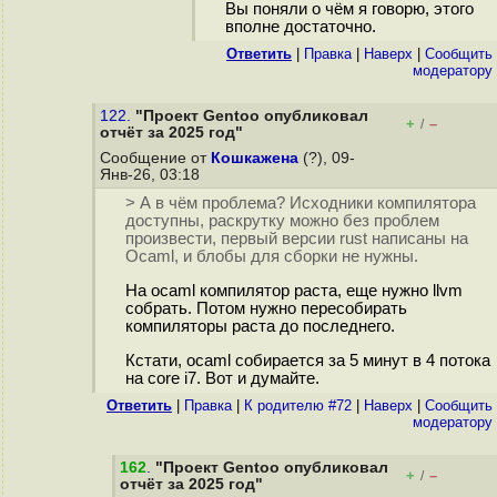
Вы поняли о чём я говорю, этого
вполне достаточно.
Ответить
|
Правка
|
Наверх
|
Cообщить
модератору
122.
"Проект Gentoo опубликовал
+
–
/
отчёт за 2025 год"
Сообщение от
Кошкажена
(?), 09-
Янв-26, 03:18
> А в чём проблема? Исходники компилятора
доступны, раскрутку можно без проблем
произвести, первый версии rust написаны на
Ocaml, и блобы для сборки не нужны.
На ocaml компилятор раста, еще нужно llvm
собрать. Потом нужно пересобирать
компиляторы раста до последнего.
Кстати, ocaml собирается за 5 минут в 4 потока
на core i7. Вот и думайте.
Ответить
|
Правка
|
К родителю #72
|
Наверх
|
Cообщить
модератору
162
.
"Проект Gentoo опубликовал
+
–
/
отчёт за 2025 год"