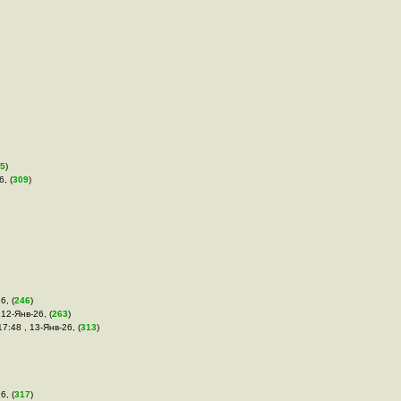
5
)
6, (
309
)
6, (
246
)
 12-Янв-26, (
263
)
17:48 , 13-Янв-26, (
313
)
6, (
317
)