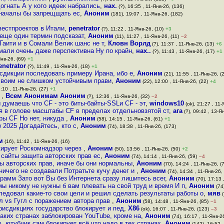
огнать А у кого идеек набрались
,
нах.
(?), 16:35 , 11-Янв-26, (136)
а началы бы запрещщать ес
,
Аноним
(181), 19:07 , 11-Янв-26, (182)
вестпроектов в Итали
,
penetrator
(?), 11:22 , 11-Янв-26, (10)
+3
еще один термин подсказат
,
Аноним
(11), 11:27 , 11-Янв-26, (11)
–2
Гаити и в Сомали Велик шанс не т
,
Кловн Ворлд
(?), 11:37 , 11-Янв-26, (13)
+6
али очень даже перспективна Ну по крайн
,
нах..
(?), 11:43 , 11-Янв-26, (17)
+1
Янв-26, (69)
+1
enetrator
(?), 11:49 , 11-Янв-26, (18)
+1
сдикции последовать примеру Ирана, ибо е
,
Аноним
(21), 11:55 , 11-Янв-26, (
 своим не слишком устойчивым прави
,
Аноним
(22), 12:00 , 11-Янв-26, (22)
+4
:10 , 11-Янв-26, (27)
+1
м
,
Всем Анонимам Аноним
(?), 12:36 , 11-Янв-26, (32)
–2
 думаешь что CF - это биты-байты-SSLи CF - эт
,
windows10
(ok), 21:27 , 11-
я в голове масштабы CF в пределах отдельновзятой ст
,
ага
(?), 09:42 , 13-Ян
ры CF Но нет, никуда
,
Аноним
(58), 14:15 , 11-Янв-26, (61)
+1
ew 2025 Догадайтесь, кто с
,
Аноним
(74), 18:38 , 11-Янв-26, (173)
м
(16), 11:42 , 11-Янв-26, (16)
окирует Роскомнадзор через
,
Аноним
(50), 13:56 , 11-Янв-26, (50)
+2
 сайты защита авторских прав ес
,
Аноним
(74), 14:14 , 11-Янв-26, (59)
–4
ы авторских прав, иначе бы они нормальны
,
Аноним
(70), 14:24 , 11-Янв-26, (
 ничего не создавали Потратьте кучу денег и
,
Аноним
(74), 14:34 , 11-Янв-26, 
рамм Зато вот Вы без Интернета сразу лишитесь всег
,
Аноним
(70), 17:13 
мы никому не нужны б вам плевать на свой труд и время И п
,
Аноним
(74)
ледовал какие-то свои цели и решил сделать результаты работы о
,
мяв
(
кл vs Гугл с поражением автора прав
,
Аноним
(58), 14:48 , 11-Янв-26, (85)
–1
рисдикциях государство блокирует и пед
,
X86
(ok), 16:07 , 11-Янв-26, (123)
–3
аких странах заблокирован YouTube, кроме на
,
Аноним
(74), 16:17 , 11-Янв-2
, ютубчик сам блокирует всё что надо в тех странах
,
Аноним
(142), 16:52 ,