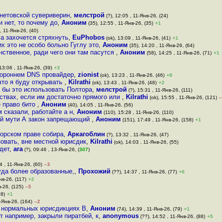
нетовской сувериверин
,
мелстрой
(?), 12:05 , 11-Янв-26, (24)
и нет, то почему до
,
Аноним
(35), 12:55 , 11-Янв-26, (35)
+1
, 11-Янв-26, (40)
гла захочется стряхнуть
,
EuPhobos
(ok), 13:09 , 11-Янв-26, (41)
+1
х это не особо больно Гуглу это
,
Аноним
(35), 14:20 , 11-Янв-26, (64)
инственное, ради чего они там пасутся
,
Аноним
(58), 14:25 , 11-Янв-26, (71)
+1
13:06 , 11-Янв-26, (39)
+3
тороннем DNS провайдер
,
zionist
(ok), 13:23 , 11-Янв-26, (46)
+8
, что я буду открывать
,
Kilrathi
(ok), 13:43 , 11-Янв-26, (48)
+2
о бы это использовать Полтора
,
мелстрой
(?), 15:31 , 11-Янв-26, (111)
йствах, если им достаточно прямого или
,
Kilrathi
(ok), 15:55 , 11-Янв-26, (121)
–
е право бито
,
Аноним
(40), 14:05 , 11-Янв-26, (56)
 сказали, работайте а н
,
Аноним
(110), 15:28 , 11-Янв-26, (110)
ой мути А закон запрещающий
,
Аноним
(151), 17:49 , 11-Янв-26, (158)
+1
торском праве собира
,
Аркагоблин
(?), 13:32 , 11-Янв-26, (47)
зовать, вне местной юрисдик
,
Kilrathi
(ok), 14:03 , 11-Янв-26, (55)
дет
,
ага
(?), 09:46 , 13-Янв-26, (
307
)
4 , 11-Янв-26, (60)
–3
куда более образованные,
,
Прохожий
(??), 14:37 , 11-Янв-26, (77)
+6
нв-26, (117)
+2
в-26, (125)
–5
78)
+1
1-Янв-26, (164)
–2
х нормальных юрисдикциях В
,
Аноним
(74), 14:39 , 11-Янв-26, (79)
+1
т например, закрыли пиратбей, к
,
anonymous
(??), 14:52 , 11-Янв-26, (88)
+5