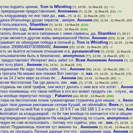
чутка поднять ценник
,
Tron is Whistling
(?), 10:50 , 11-Янв-26, (1)
+10
 прекращение предоставления
,
Anoneeees
(?), 11:28 , 11-Янв-26, (12)
+40
ть клаудшмару но оно таки да
,
нах..
(?), 11:41 , 11-Янв-26, (15)
+37
адюка Итальянцы душат пиратов , америк
,
Аноним
(20), 11:54 , 11-Янв-26, (20)
ой пользователь
,
Shantikov
(?), 14:52 , 13-Янв-26, (
310
)
и пиратить хдд
,
Аноним
(324), 16:13 , 16-Янв-26, (
324
)
латить больше за все связанные с ними сервисы, да
,
Shantikov
(?), 09:17 ,
лучае является другом жабы американской Непон
,
Аноним
(325), 11:39 , 17-Я
траивает их обоюдная победа в полный р
,
Tron is Whistling
(?), 10:25 , 12-Ян
 status 2009654937303896492
,
Аноним
(25), 12:09 , 11-Янв-26, (25)
–2
есть не бьётся истинное отношение и в
,
русишенэйтив
(?), 15:50 , 11-Янв-26, 
пользователям быть в безопаснос
,
anonymous
(??), 12:09 , 11-Янв-26, (26)
+1
о предоставляют Интернет весь забит сл
,
Всем Анонимам Аноним
(?), 12
om ru-ru plans
,
Аноним
(74), 14:31 , 11-Янв-26, (74)
соединения Не надо тешить себя, что
,
Аноним
(58), 14:11 , 11-Янв-26, (58)
+2
 трогала На мишке вон покажи Вот смотри - о
,
нах.
(?), 14:29 , 11-Янв-26, (73)
 на 14.2 млн евро за отказ бл...
,
Аноним
(58), 14:44 , 11-Янв-26, (82)
+1
овсем бесплатная Так где деньги, зин
,
нах.
(?), 17:59 , 11-Янв-26, (165)
–1
отдаешь им свой трафик, они могут делать с ним все что хотят -
,
Анон
охо понимаешь что такое netflow и кто его может продать см - слухи,
,
н
ы вообще перепутал походу
,
Pahanivo
(ok), 08:32 , 12-Янв-26, (
256
)
стера на бесплатном плане гуманитарная страничка для нищих , х
,
Анон
одал твои данные рекламным сеткам Кушай, не обляпайся
,
Фняк
(?), 14:25
, дорогой ты мой Как я ходил с 10 9 8 7 на 192 168 1 2 и что-то там
,
Ан
destination за клаудшмарой - то tls там вообще-то кончается что в общем
подтверждения клаудфавли На каждый переход по ссылк
,
anonymous
(??
ужден ее сам использовать - потому что сцайты, увы, не
,
нах.
(?), 16:29 , 1
хватит Подменяешь понятия тут именно ты
,
Анноним
(?), 02:40 , 15-Янв-26, (
стать их посещать Личные данные это что - разрешение экра
,
Аноним
(15