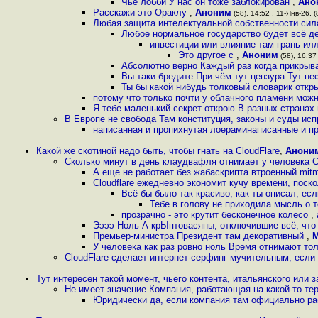
Чьё лобби У нас он тоже заблокирован
,
Ано
Расскажи это Ораклу
,
Аноним
(58), 14:52 , 11-Янв-26, (
Любая защита интелектуальной собственности сил
Любое нормальное государство будет всё д
инвестиции или влияние там грань ил
Это другое с
,
Аноним
(58), 16:37 
Абсолютно верно Каждый раз когда прикрыва
Вы таки бредите При чём тут цензура Тут не
Ты бы какой нибудь толковый словарик откры
потому что только почти у облачного пламени мож
Я тебе маленький секрет открою В разных странах 
В Европе не свобода Там конституция, законы и суды исп
написанная и пропихнутая лоераминаписанные и пр
Какой же скотиной надо быть, чтобы гнать на CloudFlare
,
Анони
Сколько минут в день клаудвафля отнимает у человека 
А еще не работает без жабаскрипта втроенный mit
Cloudflare ежедневно экономит кучу времени, поск
Всё бы было так красиво, как ты описал, ес
Тебе в голову не приходила мысль о 
прозрачно - это крутит бесконечное колесо
,
Ээээ Ноль А крЫптовасяны, отключившие всё, что 
Премьер-министра Президент там декоративный
,
У человека как раз ровно ноль Время отнимают то
CloudFlare сделает интернет-серфинг мучительным, если
Тут интересен такой момент, чьего контента, итальянского или 
Не имеет значение Компания, работающая на какой-то те
Юридически да, если компания там официально ра