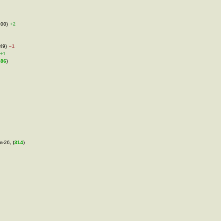
100)
+2
149)
–1
+1
286
)
в-26, (
314
)