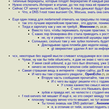
Типичные бюрократы, которые плодят бюрократию И каждый раз
Нужно отключить Интернет в италии, до тех пор пока её правит
Сейчас CF начнут выгонять из Европы А пока деньжат будут ф
Что, и DNS f-root тоже выгонят Ох, Моська, знать она си
Еще один повод для любителей отвечать на предъявы по повод
так это лучшие европейские практики , это другое, поним
Тогда и зарплату как у них не требуй
,
Мемоним
(?), 19:28 ,
Вместо того, чтобы перенимать лучшие практики, 
С каких пор блокировка dns стала приводить к рос
не, ну я уверен что у ркновской шушеры за
Солнышко, сколько там у них зубки полечить будет
Докладываю одна пломба две недели назад 
gt оверквотинг удален А вот за инфо
чсх, некоторые без задней мысли сливают клаудшмаре все сво
Чувак, ну как бы тебе объяснить, я даж не знаю с чего на
У меня свой unbound, а до того был dnsmasq, уже 17
ничего не понялпочему я вполне себе заблочил вс
Самая страшная вещь в интернете - порно сайты, да В ка
И чего вы там страшного увидели
,
OpenEcho
(?), 20
Вторую часть сообщения прочитайте, там от
И с чего вы вдруг решили что с годам
У слова ханжество смысл неско
С чего это Называть фил
зубов и правда нет, но челюсти с студент-ин
f root-servers net мешает И ещё e, но это секрет между 
плохому танцору вечно что-то мешает, но тут возн
Ты точно знаешь как DNS работает
,
Аноним
я, в отличие от тебя, осилил поднять 