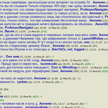
естным скраперам, насилующим всея интернет на потребу AI
,
Аноним
(1
еты вы не слышали Только откроешь 443 порт, как сразу начинают
,
Анон
т всегда тот, кто своим трудом производит материал
,
ProfessorNavigato
что конечный пользовательполучает ту самую услугу, за ко
,
Аноним
(103)
в в данном случае упомянуты лишь как относительно абстрактный п
,
P
лось только понять, что при коммунизме бесплатные вещи
,
Аноним
(151)
ме налогов нет и граждане ничего финансировать не объязаны
,
Анон11
ом
,
ProfessorNavigator
(ok), 20:48 , 11-Янв-26, (206)
ом
,
Васян
(?), 13:55 , 12-Янв-26, (
272
)
зм, где вы его в глаза видели в тюремных лагерях ваш весь комм
,
Анон
и, а данными Например там, где шифрование только о
,
LaunchWiskey
(ok)
но же будет знать китаец Я тут когда-то в сильно лучши
,
нах.
(?), 21:03 , 11
нии по стократному ценнику Иначе
,
Аноним
(58), 14:09 , 11-Янв-26, (57)
ительство Италии и их спонсоры и
,
AlexYeCu_not_logged
(?), 14:42 , 11-Янв-2
ают
,
Оно ним
(?), 13:00 , 11-Янв-26, (37)
+2
 все равно что в kfс сход
,
Аноним
(181), 19:05 , 11-Янв-26, (181)
4 Проще просто перестать
,
lucentcode
(ok), 00:35 , 12-Янв-26, (
245
)
+1
быль достаточно легко повышаетс
,
Tron is Whistling
(?), 10:17 , 12-Янв-26, (
25
о такой же модуль для терраформа Заме
,
Аноним
(290), 21:25 , 12-Янв-26, (
291
)
по носу но недостато
,
Аноним
(3), 11:08 , 11-Янв-26, (3)
–22
зованности
,
ryoken
(ok), 12:15 , 11-Янв-26, (28)
+8
26, (84)
9)
им
(267), 13:33 , 12-Янв-26, (
267
)
–1
281
)
и человеко-часов и кучу д
,
Аноним
(74), 14:17 , 11-Янв-26, (62)
+7
ли, макаронники
,
русишенэйтив
(?), 15:56 , 11-Янв-26, (122)
+6