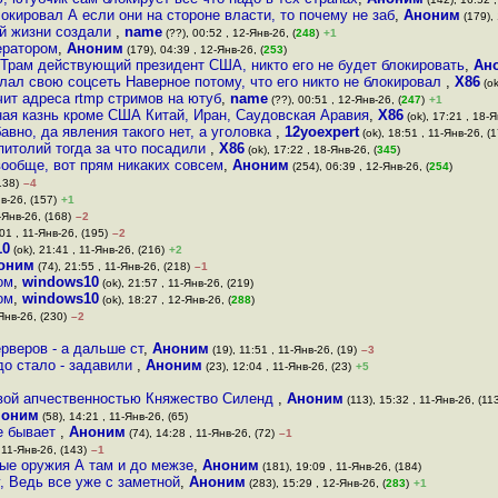
окировал А если они на стороне власти, то почему не заб
,
Аноним
(179), 
ей жизни создали
,
name
(??), 00:52 , 12-Янв-26, (
248
)
+1
ератором
,
Аноним
(179), 04:39 , 12-Янв-26, (
253
)
 Трам действующий президент США, никто его не будет блокировать
,
Ан
лал свою соцсеть Наверное потому, что его никто не блокировал
,
X86
(ok
чит адреса rtmp стримов на ютуб
,
name
(??), 00:51 , 12-Янв-26, (
247
)
+1
ная казнь кроме США Китай, Иран, Саудовская Аравия
,
X86
(ok), 17:21 , 18-Я
бавно, да явления такого нет, а уголовка
,
12yoexpert
(ok), 18:51 , 11-Янв-26, (
питолий тогда за что посадили
,
X86
(ok), 17:22 , 18-Янв-26, (
345
)
вообще, вот прям никаких совсем
,
Аноним
(254), 06:39 , 12-Янв-26, (
254
)
138)
–4
в-26, (157)
+1
-Янв-26, (168)
–2
01 , 11-Янв-26, (195)
–2
10
(ok), 21:41 , 11-Янв-26, (216)
+2
оним
(74), 21:55 , 11-Янв-26, (218)
–1
ом
,
windows10
(ok), 21:57 , 11-Янв-26, (219)
ом
,
windows10
(ok), 18:27 , 12-Янв-26, (
288
)
Янв-26, (230)
–2
рверов - а дальше ст
,
Аноним
(19), 11:51 , 11-Янв-26, (19)
–3
о стало - задавили
,
Аноним
(23), 12:04 , 11-Янв-26, (23)
+5
авой апчественностью Княжество Силенд
,
Аноним
(113), 15:32 , 11-Янв-26, (11
ноним
(58), 14:21 , 11-Янв-26, (65)
не бывает
,
Аноним
(74), 14:28 , 11-Янв-26, (72)
–1
 11-Янв-26, (143)
–1
ые оружия А там и до межзе
,
Аноним
(181), 19:09 , 11-Янв-26, (184)
, Ведь все уже с заметной
,
Аноним
(283), 15:29 , 12-Янв-26, (
283
)
+1