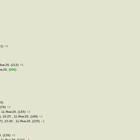
21)
+4
Янв-26, (213)
+5
в-26, (
306
)
70)
(76)
+3
, 11-Янв-26, (145)
+2
, 19:25 , 11-Янв-26, (188)
+1
?), 22:40 , 11-Янв-26, (225)
–1
6, (126)
+5
 11-Янв-26, (142)
–1