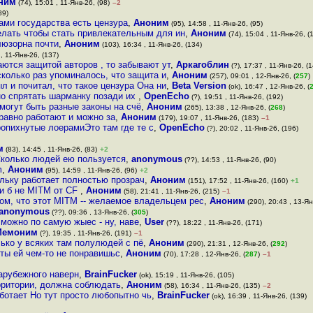
ним
(74), 15:01 , 11-Янв-26, (98)
–2
89)
ами государства есть цензура
,
Аноним
(95), 14:58 , 11-Янв-26, (95)
елать чтобы стать привлекательным для ин
,
Аноним
(74), 15:04 , 11-Янв-26, (
люзорна почти
,
Аноним
(103), 16:34 , 11-Янв-26, (134)
, 11-Янв-26, (137)
ются защитой авторов , то забывают ут
,
Аркагоблин
(?), 17:37 , 11-Янв-26, (
сколько раз упоминалось, что защита и
,
Аноним
(257), 09:01 , 12-Янв-26, (
257
)
л и почитал, что такое цензура Она ни
,
Beta Version
(ok), 16:47 , 12-Янв-26, (
но спрятать шарманку позади их
,
OpenEcho
(?), 19:51 , 11-Янв-26, (192)
могут быть разные законы на счё
,
Аноним
(265), 13:38 , 12-Янв-26, (
268
)
равно работают и можно за
,
Аноним
(179), 19:07 , 11-Янв-26, (183)
–1
опихнутые лоерамиЭто там где те с
,
OpenEcho
(?), 20:02 , 11-Янв-26, (196)
м
(83), 14:45 , 11-Янв-26, (83)
+2
Сколько людей ею пользуется
,
anonymous
(??), 14:53 , 11-Янв-26, (90)
m
,
Аноним
(95), 14:59 , 11-Янв-26, (96)
+2
ольку работает полностью прозрач
,
Аноним
(151), 17:52 , 11-Янв-26, (160)
+1
ли б не MITM от CF
,
Аноним
(58), 21:41 , 11-Янв-26, (215)
–1
том, что этот MITM -- желаемое владельцем рес
,
Аноним
(290), 20:43 , 13-Ян
anonymous
(??), 09:36 , 13-Янв-26, (
305
)
можно по самую жыес - ну, наве
,
User
(??), 18:22 , 11-Янв-26, (171)
Мемоним
(?), 19:35 , 11-Янв-26, (191)
–1
лько у всяких там полулюдей с пё
,
Аноним
(290), 21:31 , 12-Янв-26, (
292
)
 ты ей чем-то не понравишьс
,
Аноним
(70), 17:28 , 12-Янв-26, (
287
)
–1
зарубежного наверн
,
BrainFucker
(ok), 15:19 , 11-Янв-26, (105)
рритории, должна соблюдать
,
Аноним
(58), 16:34 , 11-Янв-26, (135)
–2
ботает Но тут просто любопытно чь
,
BrainFucker
(ok), 16:39 , 11-Янв-26, (139)