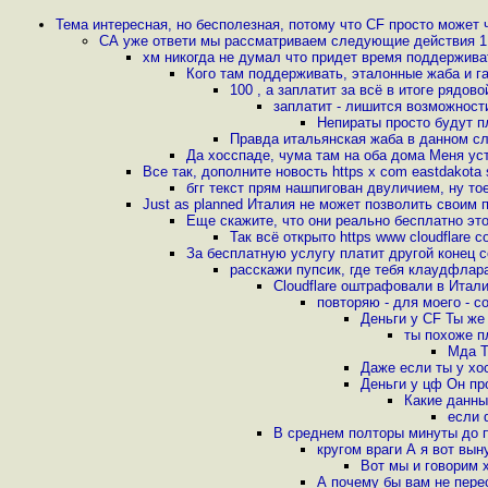
Тема интересная, но бесполезная, потому что CF просто может 
СА уже ответи мы рассматриваем следующие действия 1
хм никогда не думал что придет время поддержива
Кого там поддерживать, эталонные жаба и г
100 , а заплатит за всё в итоге рядов
заплатит - лишится возможност
Непираты просто будут п
Правда итальянская жаба в данном с
Да хосспаде, чума там на оба дома Меня ус
Все так, дополните новость https x com eastdakota
бгг текст прям нашпигован двуличием, ну то
Just as planned Италия не может позволить своим 
Еще скажите, что они реально бесплатно эт
Так всё открыто https www cloudflare c
За бесплатную услугу платит другой конец 
расскажи пупсик, где тебя клаудфлара
Cloudflare оштрафовали в Италии
повторяю - для моего - с
Деньги у CF Ты же 
ты похоже пл
Мда Т
Даже если ты у хо
Деньги у цф Он пр
Какие данные
если 
В среднем полторы минуты до 
кругом враги А я вот вын
Вот мы и говорим 
А почему бы вам не пере