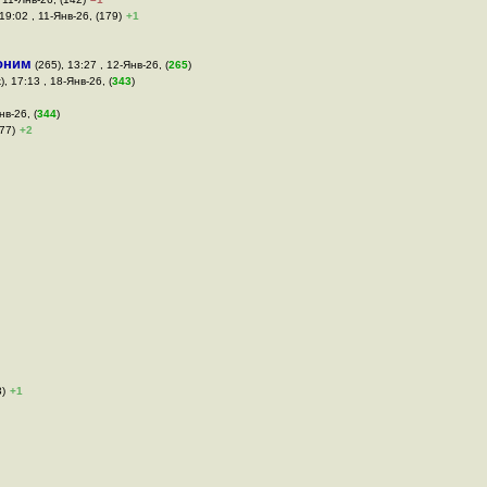
19:02 , 11-Янв-26, (179)
+1
оним
(265), 13:27 , 12-Янв-26, (
265
)
), 17:13 , 18-Янв-26, (
343
)
нв-26, (
344
)
177)
+2
3)
+1