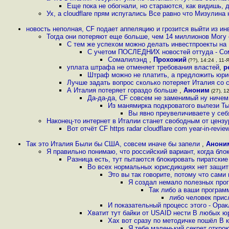
Еще пока не обогнали, но стараются, как видишь, д
Ух, а cloudflare прям испугались Все равно что Мизулин
новость неполная, CF подает аппеляцию и грозится выйти из ин
Тогда они потеряют еще больше, чем 14 миллионов Могу 
С тем же успехом можно делать инвестпроекты на 
С учетом ПОСЛЕДНИХ новостей оттуда - Сом
Сомалилэнд
,
Прохожий
(??), 14:24 , 11-
уплата штрафа не отменяет требования властей
,
p
Штраф можно не платить, а предложить юри
Лучше задать вопрос сколько потеряет Италия со
А Италия потеряет гораздо больше
,
Аноним
(27), 12
Да-да-да, CF совсем не заменимый ну ниче
Из манямирка подкроватого вылези Ты
Вы явно преувеличиваете у себ
Наконец-то интернет в Италии станет свободным от цензу
Вот отчёт CF https radar cloudflare com year-in-revi
Так это Италия Были бы США, совсем иначе бы запели
,
Анони
Я правильно понимаю, что российский вариант, когда бл
Разница есть, тут пытаются блокировать пиратские
Во всех нормальных юрисдикциях нет защит
Это вы так говорите, потому что сами
Я создал немало полезных прог
Так либо а ваши програм
либо человек прис
И показательный процесс этого - Ора
Хватит тут байки от USAID нести В любых ю
Хах вот сразу по методичке пошёл В к
Я тебе маленький секрет открою