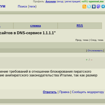
Профиль:
Аноним
(
вход
|
регистрация
)
неRU
opennet.me
РУМ
Поиск
(
теги
)
д
слежка
RSS
сайтов в DNS-сервисе 1.1.1.1"
Пред. тема
|
След. тема
[
Отслеживать
]
+
–
/
шение требований в отношении блокирования пиратского
ие анипиратского законодательства Италии, так как размер
Ответить
|
Правка
|
Cообщить модератору