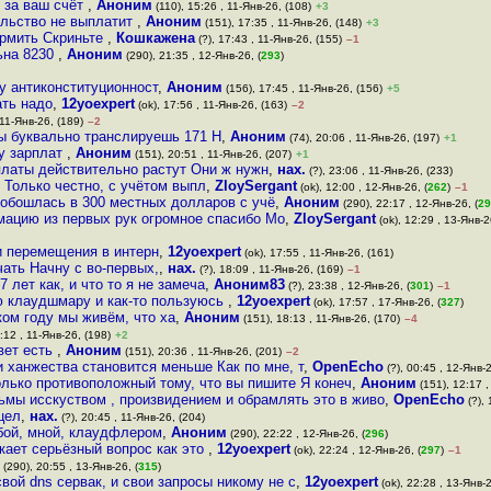
 за ваш счёт
,
Аноним
(110), 15:26 , 11-Янв-26, (108)
+3
ельство не выплатит
,
Аноним
(151), 17:35 , 11-Янв-26, (148)
+3
армить Скриньте
,
Кошкажена
(?), 17:43 , 11-Янв-26, (155)
–1
льна 8230
,
Аноним
(290), 21:35 , 12-Янв-26, (
293
)
у антиконституционност
,
Аноним
(156), 17:45 , 11-Янв-26, (156)
+5
ать надо
,
12yoexpert
(ok), 17:56 , 11-Янв-26, (163)
–2
 11-Янв-26, (189)
–2
ты буквально транслируешь 171 Н
,
Аноним
(74), 20:06 , 11-Янв-26, (197)
+1
ту зарплат
,
Аноним
(151), 20:51 , 11-Янв-26, (207)
+1
рплаты действительно растут Они ж нужн
,
нах.
(?), 23:06 , 11-Янв-26, (233)
 Только честно, с учётом выпл
,
ZloySergant
(ok), 12:00 , 12-Янв-26, (
262
)
–1
обошлась в 300 местных долларов с учё
,
Аноним
(290), 22:17 , 12-Янв-26, (
29
рмацию из первых рук огромное спасибо Мо
,
ZloySergant
(ok), 12:29 , 13-Янв-2
и перемещения в интерн
,
12yoexpert
(ok), 17:55 , 11-Янв-26, (161)
чать Начну с во-первых,
,
нах.
(?), 18:09 , 11-Янв-26, (169)
–1
 лет как, и что то я не замеча
,
Аноним83
(?), 23:38 , 12-Янв-26, (
301
)
–1
ю клаудшмару и как-то пользуюсь
,
12yoexpert
(ok), 17:57 , 17-Янв-26, (
327
)
ком году мы живём, что ха
,
Аноним
(151), 18:13 , 11-Янв-26, (170)
–4
:12 , 11-Янв-26, (198)
+2
вет есть
,
Аноним
(151), 20:36 , 11-Янв-26, (201)
–2
и ханжества становится меньше Как по мне, т
,
OpenEcho
(?), 00:45 , 12-Янв-2
лько противоположный тому, что вы пишите Я конеч
,
Аноним
(151), 12:17 ,
ьмы исскуством , произвидением и обрамлять это в живо
,
OpenEcho
(?), 
цел
,
нах.
(?), 20:45 , 11-Янв-26, (204)
тобой, мной, клаудфлером
,
Аноним
(290), 22:22 , 12-Янв-26, (
296
)
икает серьёзный вопрос как это
,
12yoexpert
(ok), 22:24 , 12-Янв-26, (
297
)
–1
(290), 20:55 , 13-Янв-26, (
315
)
свой dns сервак, и свои запросы никому не с
,
12yoexpert
(ok), 22:28 , 13-Янв-2