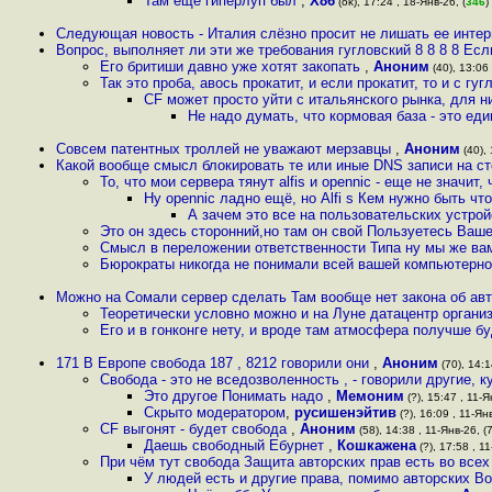
Там еще гиперлуп был
,
X86
(ok), 17:24 , 18-Янв-26, (
346
)
Следующая новость - Италия слёзно просит не лишать ее интер
Вопрос, выполняет ли эти же требования гугловский 8 8 8 8 Есл
Его бритиши давно уже хотят закопать
,
Аноним
(40), 13:06 
Так это проба, авось прокатит, и если прокатит, то и с гу
CF может просто уйти с итальянского рынка, для ни
Не надо думать, что кормовая база - это ед
Совсем патентных троллей не уважают мерзавцы
,
Аноним
(40), 
Какой вообще смысл блокировать те или иные DNS записи на с
То, что мои сервера тянут alfis и opennic - еще не значит
Ну opennic ладно ещё, но Alfi s Кем нужно быть чт
А зачем это все на пользовательских устро
Это он здесь сторонний,но там он свой Пользуетесь Ваш
Смысл в переложении ответственности Типа ну мы же вам
Бюрократы никогда не понимали всей вашей компьютерн
Можно на Сомали сервер сделать Там вообще нет закона об ав
Теоретически условно можно и на Луне датацентр органи
Его и в гонконге нету, и вроде там атмосфера получше бу
171 В Европе свобода 187 , 8212 говорили они
,
Аноним
(70), 14:1
Свобода - это не вседозволенность , - говорили другие, 
Это другое Понимать надо
,
Мемоним
(?), 15:47 , 11-Я
Скрыто модератором
,
русишенэйтив
(?), 16:09 , 11-Ян
CF выгонят - будет свобода
,
Аноним
(58), 14:38 , 11-Янв-26, (
Даешь свободный Ебурнет
,
Кошкажена
(?), 17:58 , 1
При чём тут свобода Защита авторских прав есть во все
У людей есть и другие права, помимо авторских Во