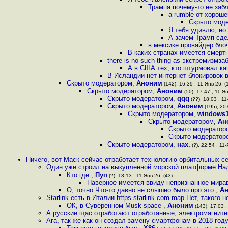
Трампа почему-то не забл
а rumble от хорош
Скрыто мод
Я тебя удивлю, но
А зачем Трамп сде
в мексике провайдер бло
В каких странах имеется смерт
there is no such thing as экстремизмза
А в США тех, кто штурмовал ка
В Исландии нет интернет блокировок 
Скрыто модератором
,
Аноним
(142), 16:39 , 11-Янв-26, (
Скрыто модератором
,
Аноним
(50), 17:47 , 11-Ян
Скрыто модератором
,
qqq
(??), 18:03 , 11
Скрыто модератором
,
Аноним
(195), 20:
Скрыто модератором
,
windows
Скрыто модератором
,
Ан
Скрыто модератор
Скрыто модератор
Скрыто модератором
,
нах.
(?), 22:54 , 11-
Ничего, вот Маск сейчас отработает технологию орбитальных се
Один уже строил на выкупленной морской платформе Над
Кто где
,
Пуп
(?), 13:13 , 11-Янв-26, (43)
Наверное имеется ввиду непризнанное мир
О, точно Что-то давно не слышно было про это
,
А
Starlink есть в Италии https starlink com map Нет, такого 
ОК, в Суверенном Musk-space
,
Аноним
(143), 17:03 ,
А русские щас отработают отработанные, электромагнитн
Ага, так же как он создал замену смартфонам в 2018 году