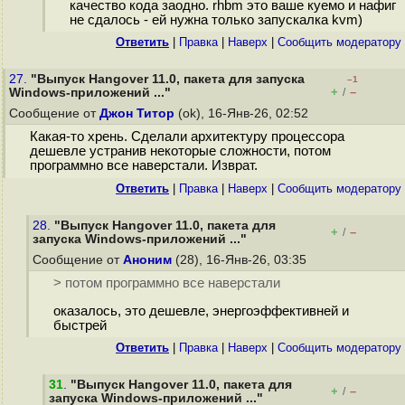
качество кода заодно. rhbm это ваше куемо и нафиг
не сдалось - ей нужна только запускалка kvm)
Ответить
|
Правка
|
Наверх
|
Cообщить модератору
27.
"Выпуск Hangover 11.0, пакета для запуска
–1
+
–
Windows-приложений ..."
/
Сообщение от
Джон Титор
(ok), 16-Янв-26, 02:52
Какая-то хрень. Сделали архитектуру процессора
дешевле устранив некоторые сложности, потом
программно все наверстали. Изврат.
Ответить
|
Правка
|
Наверх
|
Cообщить модератору
28.
"Выпуск Hangover 11.0, пакета для
+
–
/
запуска Windows-приложений ..."
Сообщение от
Аноним
(28), 16-Янв-26, 03:35
> потом программно все наверстали
оказалось, это дешевле, энергоэффективней и
быстрей
Ответить
|
Правка
|
Наверх
|
Cообщить модератору
31
.
"Выпуск Hangover 11.0, пакета для
+
–
/
запуска Windows-приложений ..."