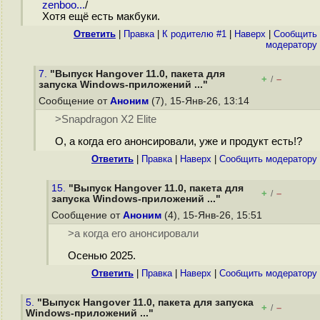
zenboo...
/
Хотя ещё есть макбуки.
Ответить
|
Правка
|
К родителю #1
|
Наверх
|
Cообщить
модератору
7.
"Выпуск Hangover 11.0, пакета для
+
–
/
запуска Windows-приложений ..."
Сообщение от
Аноним
(7), 15-Янв-26, 13:14
>Snapdragon X2 Elite
О, а когда его анонсировали, уже и продукт есть!?
Ответить
|
Правка
|
Наверх
|
Cообщить модератору
15.
"Выпуск Hangover 11.0, пакета для
+
–
/
запуска Windows-приложений ..."
Сообщение от
Аноним
(4), 15-Янв-26, 15:51
>а когда его анонсировали
Осенью 2025.
Ответить
|
Правка
|
Наверх
|
Cообщить модератору
5.
"Выпуск Hangover 11.0, пакета для запуска
+
–
/
Windows-приложений ..."