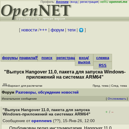
Профиль:
Аноним
(
вход
|
регистрация
)
неRU
opennet.me
[
новости
/
+++
|
форум
|
теги
|
]
форумы
правила/FAQ
поиск
регистрация
вход/
слежка
выход
RSS
"Выпуск Hangover 11.0, пакета для запуска Windows-
приложений на системах ARM64"
Вариант для распечатки
Пред. тема
|
След. тема
Форум
Разговоры, обсуждение новостей
Изначальное сообщение
[
Отслеживать
]
"Выпуск Hangover 11.0, пакета для запуска
+
–
/
Windows-приложений на системах ARM64"
Сообщение от
opennews
(??), 15-Янв-26, 12:00
Опубликован релиз инструментария Hangover 11.0,