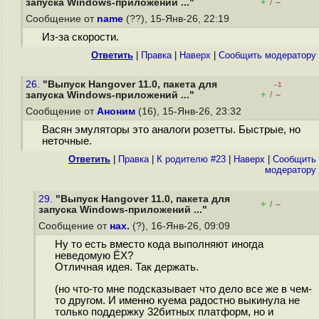
+
–
запуска Windows-приложений ..."
/
Сообщение от
name
(??), 15-Янв-26, 22:19
Из-за скорости.
Ответить
|
Правка
|
Наверх
|
Cообщить модератору
26.
"Выпуск Hangover 11.0, пакета для
–1
+
–
запуска Windows-приложений ..."
/
Сообщение от
Аноним
(16), 15-Янв-26, 23:32
Васян эмуляторы это аналоги розетты. Быстрые, но
неточные.
Ответить
|
Правка
|
К родителю #23
|
Наверх
|
Cообщить
модератору
29.
"Выпуск Hangover 11.0, пакета для
+
–
/
запуска Windows-приложений ..."
Сообщение от
нах.
(?), 16-Янв-26, 09:09
Ну то есть вместо кода выполняют иногда
неведомую ЁХ?
Отличная идея. Так держать.
(но что-то мне подсказывает что дело все же в чем-
то другом. И именно куема радостно выкинула не
только поддержку 32битных платформ, но и