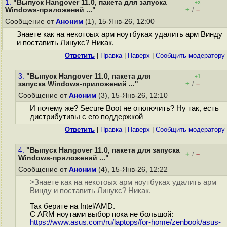
1.
"Выпуск Hangover 11.0, пакета для запуска
+2
+
–
Windows-приложений ..."
/
Сообщение от
Аноним
(1), 15-Янв-26, 12:00
Знаете как на некотоых арм ноутбуках удалить арм Винду
и поставить Линукс? Никак.
Ответить
|
Правка
|
Наверх
|
Cообщить модератору
3.
"Выпуск Hangover 11.0, пакета для
+1
+
–
запуска Windows-приложений ..."
/
Сообщение от
Аноним
(3), 15-Янв-26, 12:10
И почему же? Secure Boot не отключить? Ну так, есть
дистрибутивы с его поддержкой
Ответить
|
Правка
|
Наверх
|
Cообщить модератору
4.
"Выпуск Hangover 11.0, пакета для запуска
+
–
/
Windows-приложений ..."
Сообщение от
Аноним
(4), 15-Янв-26, 12:22
>Знаете как на некотоых арм ноутбуках удалить арм
Винду и поставить Линукс? Никак.
Так берите на Intel/AMD.
С ARM ноутами выбор пока не большой:
https://www.asus.com/ru/laptops/for-home/zenbook/asus-