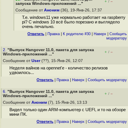
+
–
/
запуска Windows-приложений ..."
Сообщение от
Аноним
(36), 19-Янв-26, 17:37
Т.е. windows11 уже нормально работает на raspberry
pi? С windows 10 всё было порезано и выглядело
очень печально.
Ответить
|
Правка
|
К родителю #30
|
Наверх
|
Cообщить
модератору
2.
"Выпуск Hangover 11.0, пакета для запуска
+
–
/
Windows-приложений ..."
Сообщение от
User
(??), 15-Янв-26, 12:07
Неделя вайнов на opennet'е - количество релизов
удвоилось...
Ответить
|
Правка
|
Наверх
|
Cообщить модератору
6.
"Выпуск Hangover 11.0, пакета для запуска
+
–
/
Windows-приложений ..."
Сообщение от
Аноним
(7), 15-Янв-26, 13:13
Видел только один ARM-компьютер с UEFI, и то на обзоре
мини ПК.
Ответить
|
Правка
|
Наверх
|
Cообщить модератору