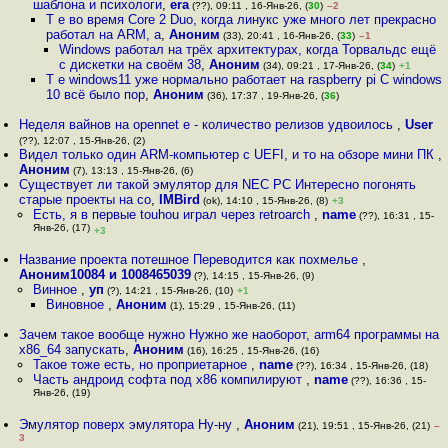
шаблона и психологи
,
era
(??), 09:11 , 16-Янв-26, (
30
)
–2
Т е во время Core 2 Duo, когда линукс уже много лет прекрасно
работал на ARM, а
,
Аноним
(33), 20:41 , 16-Янв-26, (
33
)
–1
Windows работал на трёх архитектурах, когда Торвальдс ещё
с дискетки на своём 38
,
Аноним
(34), 09:21 , 17-Янв-26, (
34
)
+1
Т е windows11 уже нормально работает на raspberry pi С windows
10 всё было пор
,
Аноним
(36), 17:37 , 19-Янв-26, (
36
)
Неделя вайнов на opennet е - количество релизов удвоилось
,
User
(??), 12:07 , 15-Янв-26, (2)
Видел только один ARM-компьютер с UEFI, и то на обзоре мини ПК
,
Аноним
(7), 13:13 , 15-Янв-26, (6)
Существует ли такой эмулятор для NEC PC Интересно погонять
старые проекты на со
,
IMBird
(ok), 14:10 , 15-Янв-26, (8)
+3
Есть, я в первые touhou играл через retroarch
,
name
(??), 16:31 , 15-
Янв-26, (17)
+3
Название проекта потешное Переводится как похмелье
,
Аноним10084 и 1008465039
(?), 14:15 , 15-Янв-26, (9)
Винное
,
уп
(?), 14:21 , 15-Янв-26, (10)
+1
Виновное
,
Аноним
(1), 15:29 , 15-Янв-26, (11)
Зачем такое вообще нужно Нужно же наоборот, arm64 программы на
x86_64 запускать
,
Аноним
(16), 16:25 , 15-Янв-26, (16)
Такое тоже есть, но проприетарное
,
name
(??), 16:34 , 15-Янв-26, (18)
Часть андроид софта под x86 компилируют
,
name
(??), 16:36 , 15-
Янв-26, (19)
Эмулятор поверх эмулятора Ну-ну
,
Аноним
(21), 19:51 , 15-Янв-26, (21)
–
3