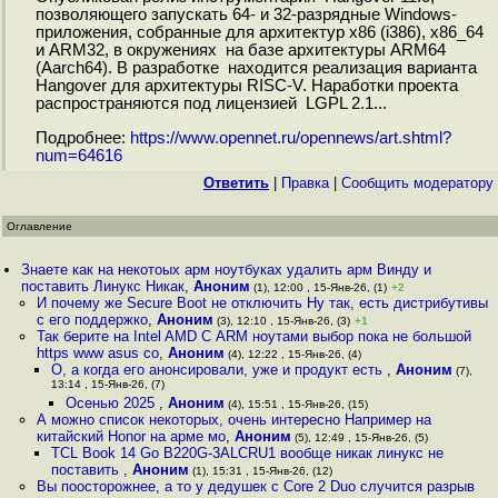
позволяющего запускать 64- и 32-разрядные Windows-
приложения, собранные для архитектур x86 (i386), x86_64
и ARM32, в окружениях на базе архитектуры ARM64
(Aarch64). В разработке находится реализация варианта
Hangover для архитектуры RISC-V. Наработки проекта
распространяются под лицензией LGPL 2.1...
Подробнее:
https://www.opennet.ru/opennews/art.shtml?
num=64616
Ответить
|
Правка
|
Cообщить модератору
Оглавление
Знаете как на некотоых арм ноутбуках удалить арм Винду и
поставить Линукс Никак
,
Аноним
(1), 12:00 , 15-Янв-26, (1)
+2
И почему же Secure Boot не отключить Ну так, есть дистрибутивы
с его поддержко
,
Аноним
(3), 12:10 , 15-Янв-26, (3)
+1
Так берите на Intel AMD С ARM ноутами выбор пока не большой
https www asus co
,
Аноним
(4), 12:22 , 15-Янв-26, (4)
О, а когда его анонсировали, уже и продукт есть
,
Аноним
(7),
13:14 , 15-Янв-26, (7)
Осенью 2025
,
Аноним
(4), 15:51 , 15-Янв-26, (15)
А можно список некоторых, очень интересно Например на
китайский Honor на арме мо
,
Аноним
(5), 12:49 , 15-Янв-26, (5)
TCL Book 14 Go B220G-3ALCRU1 вообще никак линукс не
поставить
,
Аноним
(1), 15:31 , 15-Янв-26, (12)
Вы поосторожнее, а то у дедушек с Core 2 Duo случится разрыв