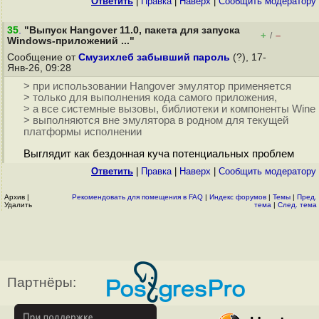
Ответить
|
Правка
|
Наверх
|
Cообщить модератору
35
.
"Выпуск Hangover 11.0, пакета для запуска
+
–
/
Windows-приложений ..."
Сообщение от
Смузихлеб забывший пароль
(?), 17-
Янв-26, 09:28
> при использовании Hangover эмулятор применяется
> только для выполнения кода самого приложения,
> а все системные вызовы, библиотеки и компоненты Wine
> выполняются вне эмулятора в родном для текущей
платформы исполнении
Выглядит как бездонная куча потенциальных проблем
Ответить
|
Правка
|
Наверх
|
Cообщить модератору
Архив
|
Рекомендовать для помещения в FAQ
|
Индекс форумов
|
Темы
|
Пред.
Удалить
тема
|
След. тема
Партнёры: