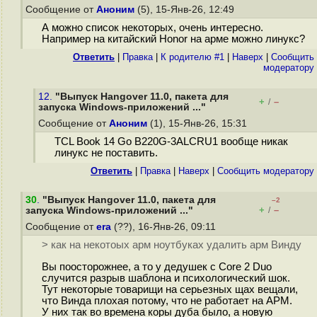
Сообщение от
Аноним
(5), 15-Янв-26, 12:49
А можно список некоторых, очень интересно.
Например на китайский Honor на арме можно линукс?
Ответить
|
Правка
|
К родителю #1
|
Наверх
|
Cообщить
модератору
12.
"Выпуск Hangover 11.0, пакета для
+
–
/
запуска Windows-приложений ..."
Сообщение от
Аноним
(1), 15-Янв-26, 15:31
TCL Book 14 Go B220G-3ALCRU1 вообще никак
линукс не поставить.
Ответить
|
Правка
|
Наверх
|
Cообщить модератору
30
.
"Выпуск Hangover 11.0, пакета для
–2
+
–
запуска Windows-приложений ..."
/
Сообщение от
era
(??), 16-Янв-26, 09:11
> как на некотоых арм ноутбуках удалить арм Винду
Вы поосторожнее, а то у дедушек с Core 2 Duo
случится разрыв шаблона и психологический шок.
Тут некоторые товарищи на серьезных щах вещали,
что Винда плохая потому, что не работает на АРМ.
У них так во времена коры дуба было, а новую