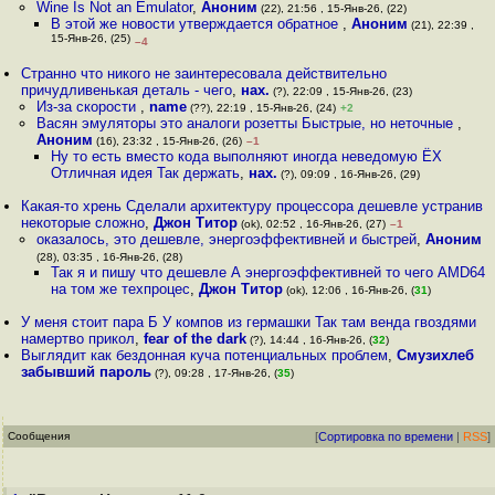
Wine Is Not an Emulator
,
Аноним
(22), 21:56 , 15-Янв-26, (22)
В этой же новости утверждается обратное
,
Аноним
(21), 22:39 ,
15-Янв-26, (25)
–4
Странно что никого не заинтересовала действительно
причудливенькая деталь - чего
,
нах.
(?), 22:09 , 15-Янв-26, (23)
Из-за скорости
,
name
(??), 22:19 , 15-Янв-26, (24)
+2
Васян эмуляторы это аналоги розетты Быстрые, но неточные
,
Аноним
(16), 23:32 , 15-Янв-26, (26)
–1
Ну то есть вместо кода выполняют иногда неведомую ЁХ
Отличная идея Так держать
,
нах.
(?), 09:09 , 16-Янв-26, (29)
Какая-то хрень Сделали архитектуру процессора дешевле устранив
некоторые сложно
,
Джон Титор
(ok), 02:52 , 16-Янв-26, (27)
–1
оказалось, это дешевле, энергоэффективней и быстрей
,
Аноним
(28), 03:35 , 16-Янв-26, (28)
Так я и пишу что дешевле А энергоэффективней то чего AMD64
на том же техпроцес
,
Джон Титор
(ok), 12:06 , 16-Янв-26, (
31
)
У меня стоит пара Б У компов из гермашки Так там венда гвоздями
намертво прикол
,
fear of the dark
(?), 14:44 , 16-Янв-26, (
32
)
Выглядит как бездонная куча потенциальных проблем
,
Смузихлеб
забывший пароль
(?), 09:28 , 17-Янв-26, (
35
)
Сообщения
[
Сортировка по времени
|
RSS
]