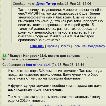
Сообщение от
Джон Титор
(ok), 16-Янв-26, 12:06
Так я и пишу что дешевле. А энергоэффективней то
чего? AMD64 на том же техпроцессе будет более
энергоэффективным и быстрым. Ему не нужны
имитации его команд, это как-раз таки наоборот. Но
если вы конечно сравниваете с корой дуба 15-
тилетней давности, т.е. разного техпроцесса, то
конечно - энергоэффективность там есть. Ну и
быстрей - туда же. Имитация AMD64 быстрее
оригинала? За счёт чего?
Ответить
|
Правка
|
Наверх
|
Cообщить модератору
32
.
"Выпуск Hangover 11.0, пакета для запуска
+
–
/
Windows-приложений ..."
Сообщение от
fear of the dark
(?), 16-Янв-26, 14:44
У меня стоит пара Б.У. компов из гермашки Так там венда
гвоздями намертво приколочена. Даже чуваки что биос
переписывют не смогли победить фирмварь...
А фуджитсу для гермашки вообще комп выдала где даже
диск подписан и фиг поменяешь.
Так что практика загонять пользователю анальный зонд
еще из 2010-х тянется.