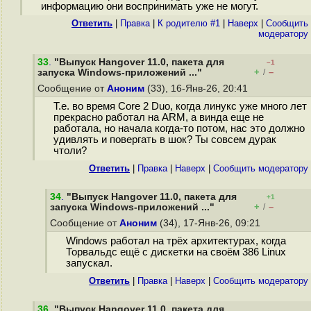
информацию они воспринимать уже не могут.
Ответить
|
Правка
|
К родителю #1
|
Наверх
|
Cообщить
модератору
33
.
"Выпуск Hangover 11.0, пакета для
–1
+
–
запуска Windows-приложений ..."
/
Сообщение от
Аноним
(33), 16-Янв-26, 20:41
Т.е. во время Core 2 Duo, когда линукс уже много лет
прекрасно работал на ARM, а винда еще не
работала, но начала когда-то потом, нас это должно
удивлять и повергать в шок? Ты совсем дурак
чтоли?
Ответить
|
Правка
|
Наверх
|
Cообщить модератору
34
.
"Выпуск Hangover 11.0, пакета для
+1
+
–
запуска Windows-приложений ..."
/
Сообщение от
Аноним
(34), 17-Янв-26, 09:21
Windows работал на трёх архитектурах, когда
Торвальдс ещё с дискетки на своём 386 Linux
запускал.
Ответить
|
Правка
|
Наверх
|
Cообщить модератору
36
.
"Выпуск Hangover 11.0, пакета для