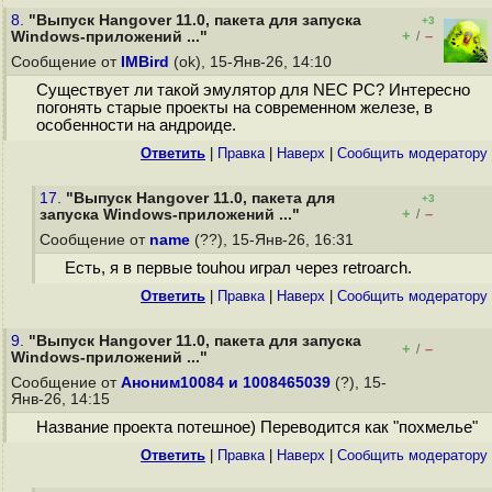
8.
"Выпуск Hangover 11.0, пакета для запуска
+3
+
–
Windows-приложений ..."
/
Сообщение от
IMBird
(ok), 15-Янв-26, 14:10
Существует ли такой эмулятор для NEC PC? Интересно
погонять старые проекты на современном железе, в
особенности на андроиде.
Ответить
|
Правка
|
Наверх
|
Cообщить модератору
17.
"Выпуск Hangover 11.0, пакета для
+3
+
–
запуска Windows-приложений ..."
/
Сообщение от
name
(??), 15-Янв-26, 16:31
Есть, я в первые touhou играл через retroarch.
Ответить
|
Правка
|
Наверх
|
Cообщить модератору
9.
"Выпуск Hangover 11.0, пакета для запуска
+
–
/
Windows-приложений ..."
Сообщение от
Аноним10084 и 1008465039
(?), 15-
Янв-26, 14:15
Название проекта потешное) Переводится как "похмелье"
Ответить
|
Правка
|
Наверх
|
Cообщить модератору