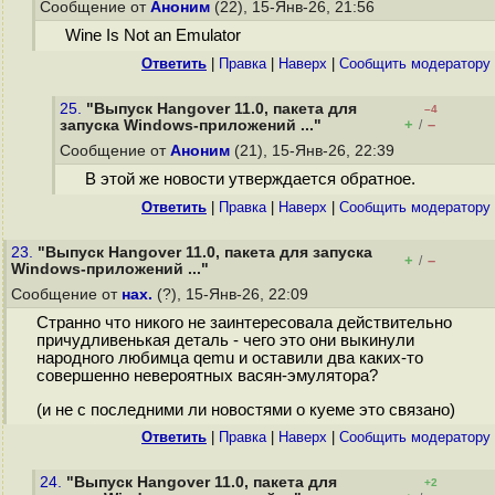
Сообщение от
Аноним
(22), 15-Янв-26, 21:56
Wine Is Not an Emulator
Ответить
|
Правка
|
Наверх
|
Cообщить модератору
25.
"Выпуск Hangover 11.0, пакета для
–4
+
–
запуска Windows-приложений ..."
/
Сообщение от
Аноним
(21), 15-Янв-26, 22:39
В этой же новости утверждается обратное.
Ответить
|
Правка
|
Наверх
|
Cообщить модератору
23.
"Выпуск Hangover 11.0, пакета для запуска
+
–
/
Windows-приложений ..."
Сообщение от
нах.
(?), 15-Янв-26, 22:09
Странно что никого не заинтересовала действительно
причудливенькая деталь - чего это они выкинули
народного любимца qemu и оставили два каких-то
совершенно невероятных васян-эмулятора?
(и не с последними ли новостями о куеме это связано)
Ответить
|
Правка
|
Наверх
|
Cообщить модератору
24.
"Выпуск Hangover 11.0, пакета для
+2