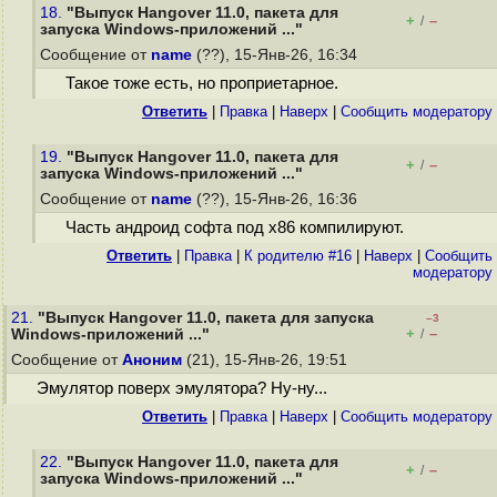
18.
"Выпуск Hangover 11.0, пакета для
+
–
/
запуска Windows-приложений ..."
Сообщение от
name
(??), 15-Янв-26, 16:34
Такое тоже есть, но проприетарное.
Ответить
|
Правка
|
Наверх
|
Cообщить модератору
19.
"Выпуск Hangover 11.0, пакета для
+
–
/
запуска Windows-приложений ..."
Сообщение от
name
(??), 15-Янв-26, 16:36
Часть андроид софта под x86 компилируют.
Ответить
|
Правка
|
К родителю #16
|
Наверх
|
Cообщить
модератору
21.
"Выпуск Hangover 11.0, пакета для запуска
–3
+
–
Windows-приложений ..."
/
Сообщение от
Аноним
(21), 15-Янв-26, 19:51
Эмулятор поверх эмулятора? Ну-ну...
Ответить
|
Правка
|
Наверх
|
Cообщить модератору
22.
"Выпуск Hangover 11.0, пакета для
+
–
/
запуска Windows-приложений ..."