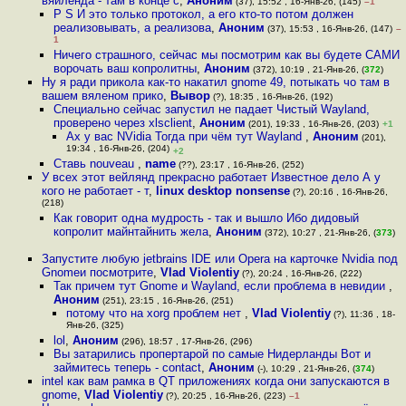
вяйленда - там в конце с
,
Аноним
(37), 15:52 , 16-Янв-26, (145)
–1
P S И это только протокол, а его кто-то потом должен
реализовывать, а реализова
,
Аноним
(37), 15:53 , 16-Янв-26, (147)
–
1
Ничего страшного, сейчас мы посмотрим как вы будете САМИ
ворочать ваш копролитны
,
Аноним
(372), 10:19 , 21-Янв-26, (
372
)
Ну я ради прикола как-то накатил gnome 49, потыкать чо там в
вашем вяленом прико
,
Вывор
(?), 18:35 , 16-Янв-26, (192)
Специально сейчас запустил не падает Чистый Wayland,
проверено через xlsclient
,
Аноним
(201), 19:33 , 16-Янв-26, (203)
+1
Ах у вас NVidia Тогда при чём тут Wayland
,
Аноним
(201),
19:34 , 16-Янв-26, (204)
+2
Ставь nouveau
,
name
(??), 23:17 , 16-Янв-26, (252)
У всех этот вейлянд прекрасно работает Известное дело А у
кого не работает - т
,
linux desktop nonsense
(?), 20:16 , 16-Янв-26,
(218)
Как говорит одна мудрость - так и вышло Ибо дидовый
копролит майнтайнить жела
,
Аноним
(372), 10:27 , 21-Янв-26, (
373
)
Запустите любую jetbrains IDE или Opera на карточке Nvidia под
Gnomeи посмотрите
,
Vlad Violentiy
(?), 20:24 , 16-Янв-26, (222)
Так причем тут Gnome и Wayland, если проблема в невидии
,
Аноним
(251), 23:15 , 16-Янв-26, (251)
потому что на xorg проблем нет
,
Vlad Violentiy
(?), 11:36 , 18-
Янв-26, (325)
lol
,
Аноним
(296), 18:57 , 17-Янв-26, (296)
Вы затарились пропертарой по самые Нидерланды Вот и
займитесь теперь - contact
,
Аноним
(-), 10:29 , 21-Янв-26, (
374
)
intel как вам рамка в QT приложениях когда они запускаются в
gnome
,
Vlad Violentiy
(?), 20:25 , 16-Янв-26, (223)
–1