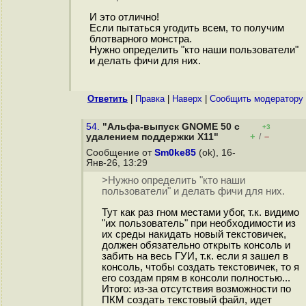
И это отлично!
Если пытаться угодить всем, то получим
блотварного монстра.
Нужно определить "кто наши пользователи"
и делать фичи для них.
Ответить
|
Правка
|
Наверх
|
Cообщить модератору
54.
"Альфа-выпуск GNOME 50 с
+3
+
–
удалением поддержки X11"
/
Сообщение от
Sm0ke85
(ok), 16-
Янв-26, 13:29
>Нужно определить "кто наши
пользователи" и делать фичи для них.
Тут как раз гном местами убог, т.к. видимо
"их пользователь" при необходимости из
их среды накидать новый текстовичек,
должен обязательно открыть консоль и
забить на весь ГУИ, т.к. если я зашел в
консоль, чтобы создать текстовичек, то я
его создам прям в консоли полностью...
Итого: из-за отсутствия возможности по
ПКМ создать текстовый файл, идет