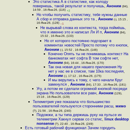
Это статистика А в статистике, как колоду
повернешь, такой результат и получишь
,
Аноним
(94),
14:59 , 16-Янв-26, (116)
+2
Но чтобы получить статистику, тебе нужны данные
А сбор и отправка данных это та
,
Аноним
(-), 15:15 ,
16-Янв-26, (128)
–1
Не вырывай слова из контекста, тогда поймёшь,
что я именно это и написал Ля И п
,
Аноним
(94),
15:32 , 16-Янв-26, (133)
Но от которого постоянно подгорает в
комментах новостей Просто потому что кнопок
,
Аноним
(-), 15:52 , 16-Янв-26, (146)
Конечно Опять ты не понимаешь контекст На
банкоматах нет софта В том софте нет
,
Аноним
(94), 16:44 , 16-Янв-26, (170)
Так она новая для нашего приложения Ну
нет у нас ее в списке, там 10ка последняя
,
Аноним
(-), 17:12 , 16-Янв-26, (175)
И мы верулись к тому, с чего начали Круг
замкнулся
,
Аноним
(94), 17:33 , 16-Янв-26, (181)
Угу, а потом ее сделали огромной кнопкой посреди
экрана Но пользователи все равн
,
Аноним
(129),
15:16 , 16-Янв-26, (129)
Телеметрия уже показала что большинство
пользователей пользуются сторонними расш
,
мимо
(?), 21:56 , 16-Янв-26, (240)
Подожжи, а ты типа держишь руку на пульсе их
телеметрии Хакнул сервак со статис
,
linux desktop
nonsense
(?), 22:40 , 16-Янв-26, (249)
Есть готовый рабочий функционал Зачем городить