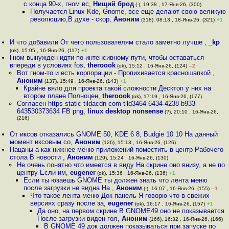
с конца 90-х, гном вс
,
Нищий брод
(-), 19:38 , 17-Янв-26, (300)
Получается Linux Kde, Gnome, все еще делают свою великую
революцию,В духе - скор
,
Аноним
(318), 08:13 , 18-Янв-26, (321)
+1
И что добавили От чего пользователям стало заметно лучше
,
_kp
(ok), 15:05 , 16-Янв-26, (117)
+1
Гном вынужден идти по интенсивному пути, чтобы оставаться
впереди в условиях fos
,
theroook
(ok), 15:12 , 16-Янв-26, (124)
–2
Вот гном-то и есть корпорации - Пропихивается красношапкой
,
Аноним
(137), 15:49 , 16-Янв-26, (143)
+1
Крайне вяло для проекта такой сложности Десктоп у них на
втором плане Полноцен
,
theroook
(ok), 17:19 , 16-Янв-26, (177)
Согласен https static tildacdn com tild3464-6434-4238-b933-
643530373634 FB png
,
linux desktop nonsense
(?), 20:10 , 16-Янв-26,
(216)
От иксов отказались GNOME 50, KDE 6 8, Budgie 10 10 На данный
момент иксовым со
,
Аноним
(126), 15:13 , 16-Янв-26, (126)
Пацаны а как нижнее меню приложений поместить в центр Рабочего
стола В новости
,
Аноним
(129), 15:24 , 16-Янв-26, (130)
Не очень понятно что имеется в виду На скрине оно внизу, а не по
центру Если им
,
eugener
(ok), 15:36 , 16-Янв-26, (136)
+1
Если ты юзаешь GNOME ты должен знать что лента меню
после загрузки не видна На
,
Аноним
(-), 16:07 , 16-Янв-26, (155)
–1
Что такое лента меню Док-панель Я говорю что в свежих
версиях сразу после за
,
eugener
(ok), 16:17 , 16-Янв-26, (157)
+1
Да оно, на первом скрине В GNOME49 оно не показывается
После загрузки виден гол
,
Аноним
(166), 16:32 , 16-Янв-26, (166)
В GNOME 49 док должен показываться при запуске по