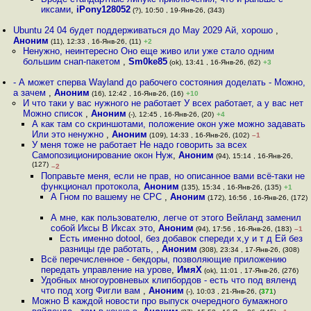
иксами
,
iPony128052
(?), 10:50 , 19-Янв-26, (343)
Ubuntu 24 04 будет поддерживаться до May 2029 Ай, хорошо
,
Аноним
(11), 12:33 , 16-Янв-26, (11)
+2
Ненужно, неинтересно Оно еще живо или уже стало одним
большим снап-пакетом
,
Sm0ke85
(ok), 13:41 , 16-Янв-26, (62)
+3
- А может сперва Wayland до рабочего состояния доделать - Можно,
а зачем
,
Аноним
(16), 12:42 , 16-Янв-26, (16)
+10
И что таки у вас нужного не работает У всех работает, а у вас нет
Можно список
,
Аноним
(-), 12:45 , 16-Янв-26, (20)
+4
А как там со скриншотами, положение окон уже можно задавать
Или это ненужно
,
Аноним
(109), 14:33 , 16-Янв-26, (102)
–1
У меня тоже не работает Не надо говорить за всех
Самопозиционирование окон Нуж
,
Аноним
(94), 15:14 , 16-Янв-26,
(127)
–2
Поправьте меня, если не прав, но описанное вами всё-таки не
функционал протокола
,
Аноним
(135), 15:34 , 16-Янв-26, (135)
+1
А Гном по вашему не СРС
,
Аноним
(172), 16:56 , 16-Янв-26, (172)
А мне, как пользователю, легче от этого Вейланд заменил
собой Иксы В Иксах это
,
Аноним
(94), 17:56 , 16-Янв-26, (183)
–1
Есть именно dotool, без добавок спереди x,y и т д Ей без
разницы где работать,
,
Аноним
(308), 23:34 , 17-Янв-26, (308)
Всё перечисленное - бекдоры, позволяющие приложению
передать управление на урове
,
ИмяХ
(ok), 11:01 , 17-Янв-26, (276)
Удобных многоуровневых клипбордов - есть что под вяленд
что под xorg Фигли вам
,
Аноним
(-), 10:03 , 21-Янв-26, (
371
)
Можно В каждой новости про выпуск очередного бумажного