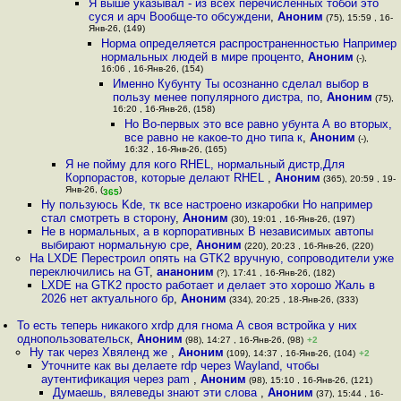
Я выше указывал - из всех перечисленных тобой это
суся и арч Вообще-то обсуждени
,
Аноним
(75), 15:59 , 16-
Янв-26, (149)
Норма определяется распространенностью Например
нормальных людей в мире проценто
,
Аноним
(-),
16:06 , 16-Янв-26, (154)
Именно Кубунту Ты осознанно сделал выбор в
пользу менее популярного дистра, по
,
Аноним
(75),
16:20 , 16-Янв-26, (158)
Но Во-первых это все равно убунта А во вторых,
все равно не какое-то дно типа к
,
Аноним
(-),
16:32 , 16-Янв-26, (165)
Я не пойму для кого RHEL, нормальный дистр,Для
Корпорастов, которые делают RHEL
,
Аноним
(365), 20:59 , 19-
Янв-26, (
)
365
Ну пользуюсь Kde, тк все настроено изкаробки Но например
стал смотреть в сторону
,
Аноним
(30), 19:01 , 16-Янв-26, (197)
Не в нормальных, а в корпоративных В независимых автопы
выбирают нормальную сре
,
Аноним
(220), 20:23 , 16-Янв-26, (220)
На LXDE Перестроил опять на GTK2 вручную, сопроводители уже
переключились на GT
,
ананоним
(?), 17:41 , 16-Янв-26, (182)
LXDE на GTK2 просто работает и делает это хорошо Жаль в
2026 нет актуального бр
,
Аноним
(334), 20:25 , 18-Янв-26, (333)
То есть теперь никакого xrdp для гнома А своя встройка у них
однопользовательск
,
Аноним
(98), 14:27 , 16-Янв-26, (98)
+2
Ну так через Xвяленд же
,
Аноним
(109), 14:37 , 16-Янв-26, (104)
+2
Уточните как вы делаете rdp через Wayland, чтобы
аутентификация через pam
,
Аноним
(98), 15:10 , 16-Янв-26, (121)
Думаешь, вялеведы знают эти слова
,
Аноним
(37), 15:44 , 16-