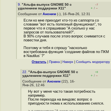
9.
"Альфа-выпуск GNOME 50 с
–7
+
–
удалением поддержки X11"
/
Сообщение от
Аноним
(-), 16-Янв-26, 12:31
Если ко мне приходит кто-то из саппорта со
словами "вот есть полезный функционал", то
первое что я спрашиваю "А сколько у нас
запросов от пользователей?".
В 90% случаев после этого вопрос снимается с
повестки дня.
Поэтому и тебя я спрошу "насколько
востребована функция ʼсоздание файлов по ПКМ
в Nautilusʼ ?"
Ответить
|
Правка
|
Наверх
|
Cообщить модератору
22.
"Альфа-выпуск GNOME 50 с
+8
+
–
удалением поддержки X11"
/
Сообщение от
Аноним
(22), 16-
Янв-26, 12:46
Ну вот у меня часто такая потребность
например.
После перехода на виндовс вопрос о
пригодности гнома к использованию снялся.