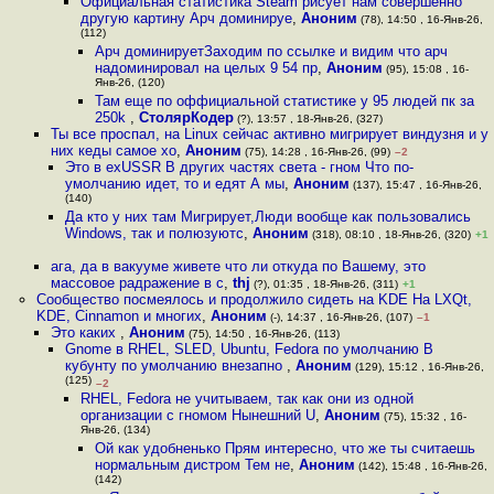
Официальная статистика Steam рисует нам совершенно
другую картину Арч доминируе
,
Аноним
(78), 14:50 , 16-Янв-26,
(112)
Арч доминируетЗаходим по ссылке и видим что арч
надоминировал на целых 9 54 пр
,
Аноним
(95), 15:08 , 16-
Янв-26, (120)
Там еще по оффициальной статистике у 95 людей пк за
250k
,
СтолярКодер
(?), 13:57 , 18-Янв-26, (327)
Ты все проспал, на Linux сейчас активно мигрирует виндузня и у
них кеды самое хо
,
Аноним
(75), 14:28 , 16-Янв-26, (99)
–2
Это в exUSSR В других частях света - гном Что по-
умолчанию идет, то и едят А мы
,
Аноним
(137), 15:47 , 16-Янв-26,
(140)
Да кто у них там Мигрирует,Люди вообще как пользовались
Windows, так и полюзуютс
,
Аноним
(318), 08:10 , 18-Янв-26, (320)
+1
ага, да в вакууме живете что ли откуда по Вашему, это
массовое радражение в с
,
thj
(?), 01:35 , 18-Янв-26, (311)
+1
Сообщество посмеялось и продолжило сидеть на KDE На LXQt,
KDE, Cinnamon и многих
,
Аноним
(-), 14:37 , 16-Янв-26, (107)
–1
Это каких
,
Аноним
(75), 14:50 , 16-Янв-26, (113)
Gnome в RHEL, SLED, Ubuntu, Fedora по умолчанию В
кубунту по умолчанию внезапно
,
Аноним
(129), 15:12 , 16-Янв-26,
(125)
–2
RHEL, Fedora не учитываем, так как они из одной
организации с гномом Нынешний U
,
Аноним
(75), 15:32 , 16-
Янв-26, (134)
Ой как удобненько Прям интересно, что же ты считаешь
нормальным дистром Тем не
,
Аноним
(142), 15:48 , 16-Янв-26,
(142)