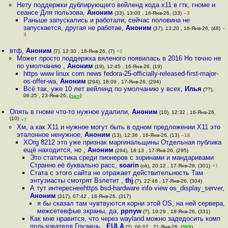
Нету поддержки дублирующего вейленд кода x11 в гтк, гноме и
сеансе Для пользова
,
Аноним
(33), 13:00 , 16-Янв-26, (33)
–3
Раньше запускались и работали, сейчас половина не
запускается, другая не работае
,
Аноним
(37), 13:20 , 16-Янв-26, (48)
–
3
втф
,
Аноним
(7), 12:30 , 16-Янв-26, (7)
+2
Может просто поддержка вяленого появилась в 2016 Но точно не
по умолчанию
,
Аноним
(19), 12:45 , 16-Янв-26, (19)
https www linux com news fedora-25-officially-released-first-major-
os-offer-wa
,
Аноним
(294), 18:09 , 17-Янв-26, (294)
Всё так, уже 10 лет вейленд по умолчанию у всех
,
Илья
(??),
06:25 , 23-Янв-26, (
)
382
Опять в гноме что-то нужное удалили
,
Аноним
(10), 12:32 , 16-Янв-26,
(10)
+7
Хм, а как Х11 и нужное могут быть в одном предложении Х11 это
эталонное ненужное
,
Аноним
(13), 12:36 , 16-Янв-26, (13)
–18
XOrg 8212 это уже признак маргинальщины Отдельная публика
ещё находится, но
,
Аноним
(294), 18:13 , 17-Янв-26, (295)
Это статистика среди пионеров с зоринами и мандаривами
Странно её буквально расс
,
soarin
(ok), 20:12 , 17-Янв-26, (301)
+1
Стата с этого сайта не отражает действительность Там
энтузиасты смотрят Взлетит
,
thj
(?), 22:46 , 17-Янв-26, (304)
А тут интереснееhttps bsd-hardware info view os_display_server
,
Аноним
(317), 07:42 , 18-Янв-26, (317)
я бы сказал там чувтвуются корни этой OS, на ней сервера,
межсетевфые экраны, да
,
ppnyw
(?), 19:29 , 18-Янв-26, (331)
Как мне нравится, что через wayland можно задедосить комп
пользователя Грузишь
,
EULA
(?), 06:07 , 21-Янв-26, (
369
)