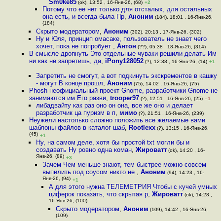
Sm0ke85
(ok), 13:52 , 16-Янв-26, (68)
+2
Потому что ее нет только для отсталых, для остальных
она есть, и всегда была Пр
,
Аноним
(184), 18:01 , 16-Янв-26,
(184)
Скрыто модератором
,
Аноним
(302), 20:13 , 17-Янв-26, (302)
Ну и Юля, принцип омасаке, пользователь не знает чего
хочет, пока не попробует
,
Антон
(??), 05:38 , 18-Янв-26, (314)
В смысле дропнуть Это отдельные чуваки решили делать Им
ни как не запретишь, да
,
iPony128052
(?), 12:38 , 16-Янв-26, (14)
+1
Запретить не смогут, а вот подкинуть экскрементов в кашку
- могут В конце прошл
,
Аноним
(75), 14:02 , 16-Янв-26, (75)
Phosh неофициальный проект Gnome, разработчики Gnome не
занимаются им Его разви
,
trooper97
(?), 12:51 , 16-Янв-26, (25)
–1
либадвайту как раз оно он она, все же оно и делает
разработчик ца пуризм в п
,
мимо
(?), 21:51 , 16-Янв-26, (239)
Неужели настолько сложно положить все желаемые вами
шаблоны файлов в каталог шаб
,
Rootlexx
(?), 13:15 , 16-Янв-26,
(45)
+1
Ну, на самом деле, хотя бы простой txt могли бы и
создавать Ну ровно одна коман
,
Жироватт
(ok), 14:20 , 16-
Янв-26, (89)
+3
Зачем Чем меньше знают, тем быстрее можно совсем
выпилить под соусом никто не
,
Аноним
(94), 14:23 , 16-
Янв-26, (94)
+1
А для этого нужна ТЕЛЕМЕТРИЯ Чтобы с кучей умных
циферок показать, что скрытая р
,
Жироватт
(ok), 14:28 ,
16-Янв-26, (100)
Скрыто модератором
,
Аноним
(109), 14:42 , 16-Янв-26,
(109)