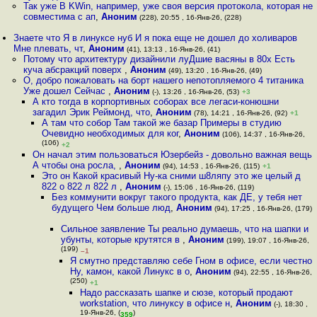
Так уже В KWin, например, уже своя версия протокола, которая не
совместима с ап
,
Аноним
(228), 20:55 , 16-Янв-26, (228)
Знаете что Я в линуксе нуб И я пока еще не дошел до холиваров
Мне плевать, чт
,
Аноним
(41), 13:13 , 16-Янв-26, (41)
Потому что архитектуру дизайнили луДшие васяны в 80х Есть
куча абсракций поверх
,
Аноним
(49), 13:20 , 16-Янв-26, (49)
О, добро пожаловать на борт нашего непотопляемого 4 титаника
Уже дошел Сейчас
,
Аноним
(-), 13:26 , 16-Янв-26, (53)
+3
А кто тогда в корпортивных соборах все легаси-конюшни
загадил Эрик Реймонд, что
,
Аноним
(78), 14:21 , 16-Янв-26, (92)
+1
А там что собор Там такой же базар Примеры в студию
Очевидно необходимых для ког
,
Аноним
(106), 14:37 , 16-Янв-26,
(106)
+2
Он начал этим пользоваться Юзербейз - довольно важная вещь
А чтобы она росла,
,
Аноним
(94), 14:53 , 16-Янв-26, (115)
+1
Это он Какой красивый Ну-ка сними ш8ляпу это же целый д
822 о 822 л 822 л
,
Аноним
(-), 15:06 , 16-Янв-26, (119)
Без коммунити вокруг такого продукта, как ДЕ, у тебя нет
будущего Чем больше люд
,
Аноним
(94), 17:25 , 16-Янв-26, (179)
Сильное заявление Ты реально думаешь, что на шапки и
убунты, которые крутятся в
,
Аноним
(199), 19:07 , 16-Янв-26,
(199)
–1
Я смутно представляю себе Гном в офисе, если честно
Ну, камон, какой Линукс в о
,
Аноним
(94), 22:55 , 16-Янв-26,
(250)
+1
Надо рассказать шапке и сюзе, который продают
workstation, что линуксу в офисе н
,
Аноним
(-), 18:30 ,
19-Янв-26, (
)
359