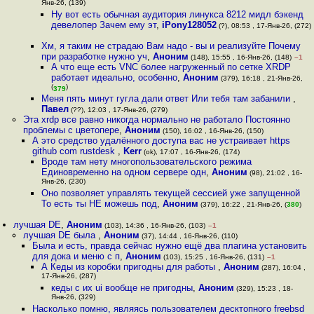
Янв-26, (139)
Ну вот есть обычная аудитория линукса 8212 мидл бэкенд
девелопер Зачем ему эт
,
iPony128052
(?), 08:53 , 17-Янв-26, (272)
Хм, я таким не страдаю Вам надо - вы и реализуйте Почему
при разработке нужно уч
,
Аноним
(148), 15:55 , 16-Янв-26, (148)
–1
А что еще есть VNC более нагруженный по сетке XRDP
работает идеально, особенно
,
Аноним
(379), 16:18 , 21-Янв-26,
(
)
379
Меня пять минут гугла дали ответ Или тебя там забанили
,
Павел
(??), 12:03 , 17-Янв-26, (279)
Эта xrdp все равно никогда нормально не работало Постоянно
проблемы с цветопере
,
Аноним
(150), 16:02 , 16-Янв-26, (150)
А это средство удалённого доступа вас не устраивает https
github com rustdesk
,
Kerr
(ok), 17:07 , 16-Янв-26, (174)
Вроде там нету многопользовательского режима
Единовременно на одном сервере одн
,
Аноним
(98), 21:02 , 16-
Янв-26, (230)
Оно позволяет управлять текущей сессией уже запущенной
То есть ты НЕ можешь под
,
Аноним
(379), 16:22 , 21-Янв-26, (
380
)
лучшая DE
,
Аноним
(103), 14:36 , 16-Янв-26, (103)
–1
лучшая DE была
,
Аноним
(37), 14:44 , 16-Янв-26, (110)
Была и есть, правда сейчас нужно ещё два плагина установить
для дока и меню с п
,
Аноним
(103), 15:25 , 16-Янв-26, (131)
–1
А Кеды из коробки пригодны для работы
,
Аноним
(287), 16:04 ,
17-Янв-26, (287)
кеды с их ui вообще не пригодны
,
Аноним
(329), 15:23 , 18-
Янв-26, (329)
Насколько помню, являясь пользователем десктопного freebsd