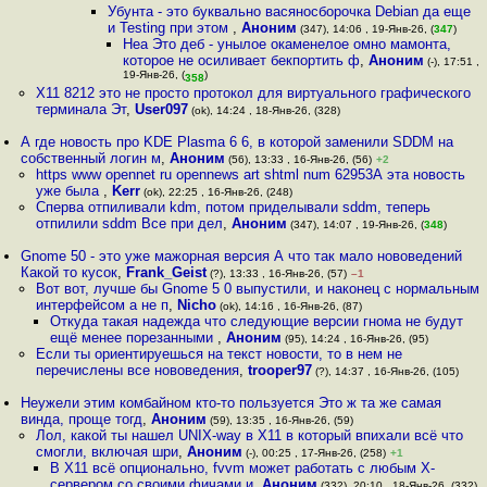
Убунта - это буквально васяносборочка Debian да еще
и Testing при этом
,
Аноним
(347), 14:06 , 19-Янв-26, (
347
)
Неа Это деб - унылое окаменелое омно мамонта,
которое не осиливает бекпортить ф
,
Аноним
(-), 17:51 ,
19-Янв-26, (
)
358
X11 8212 это не просто протокол для виртуального графического
терминала Эт
,
User097
(ok), 14:24 , 18-Янв-26, (328)
А где новость про KDE Plasma 6 6, в которой заменили SDDM на
собственный логин м
,
Аноним
(56), 13:33 , 16-Янв-26, (56)
+2
https www opennet ru opennews art shtml num 62953А эта новость
уже была
,
Kerr
(ok), 22:25 , 16-Янв-26, (248)
Сперва отпиливали kdm, потом приделывали sddm, теперь
отпилили sddm Все при дел
,
Аноним
(347), 14:07 , 19-Янв-26, (
348
)
Gnome 50 - это уже мажорная версия А что так мало нововедений
Какой то кусок
,
Frank_Geist
(?), 13:33 , 16-Янв-26, (57)
–1
Вот вот, лучше бы Gnome 5 0 выпустили, и наконец с нормальным
интерфейсом а не п
,
Nicho
(ok), 14:16 , 16-Янв-26, (87)
Откуда такая надежда что следующие версии гнома не будут
ещё менее порезанными
,
Аноним
(95), 14:24 , 16-Янв-26, (95)
Если ты ориентируешься на текст новости, то в нем не
перечислены все нововедения
,
trooper97
(?), 14:37 , 16-Янв-26, (105)
Неужели этим комбайном кто-то пользуется Это ж та же самая
винда, проще тогд
,
Аноним
(59), 13:35 , 16-Янв-26, (59)
Лол, какой ты нашел UNIX-way в X11 в который впихали всё что
смогли, включая шри
,
Аноним
(-), 00:25 , 17-Янв-26, (258)
+1
В X11 всё опционально, fvvm может работать с любым X-
сервером со своими фичами и
,
Аноним
(332), 20:10 , 18-Янв-26, (332)