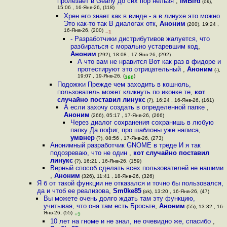
пролезает в Geany до сих пор нельзя
,
IMBird
(ok),
15:06 , 16-Янв-26, (118)
Хрен его знает как в винде - а в линухе это можно
Это как-то так В диалогах отк
,
Аноним
(200), 19:24 ,
16-Янв-26, (200)
–1
- Разработчики дистрибутивов жалуется, что
разбираться с морально устаревшим код
,
Аноним
(292), 18:08 , 17-Янв-26, (292)
А что вам не нравится Вот как раз в фидоре и
протестируют это отрицательный
,
Аноним
(-),
19:07 , 19-Янв-26, (
)
360
Подожжи Прежде чем заходить в кошноль,
пользователь может кликнуть по иконке те
,
кот
случайно поставил линукс
(?), 16:24 , 16-Янв-26, (161)
А если захочу создать в определенной папке
,
Аноним
(266), 05:17 , 17-Янв-26, (266)
Через диалог сохранения сохранишь в любую
папку Да пофиг, про шаблоны уже написа
,
умвнер
(?), 08:56 , 17-Янв-26, (273)
Анонимный разработчик GNOME в треде И я так
подозреваю, что не один
,
кот случайно поставил
линукс
(?), 16:21 , 16-Янв-26, (159)
Верный способ сделать всех пользователей не нашими
,
Аноним
(326), 11:41 , 18-Янв-26, (326)
Я б от такой функции не отказался и точно бы пользовался,
да и чтоб ее реализова
,
Sm0ke85
(ok), 13:20 , 16-Янв-26, (47)
Вы можете очень долго ждать там эту функцию,
учитывая, что она там есть Бросьте
,
Аноним
(55), 13:32 , 16-
Янв-26, (55)
+9
10 лет на гноме и не знал, не очевидно же, спасибо
,