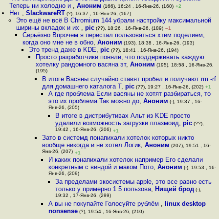
Теперь ни холодно и
,
Аноним
(166), 16:24 , 16-Янв-26, (160)
+2
Нет
,
SlackwareRT
(?), 16:37 , 16-Янв-26, (167)
Это ещё не всё В Chromium 144 убрали настройку максимальной
ширины вкладок и их
,
pic
(??), 18:26 , 16-Янв-26, (189)
–1
Серьёзно Впрочем я перестал пользоваться хтим поделием,
когда оно мне не в обно
,
Аноним
(193), 18:38 , 16-Янв-26, (193)
Это тренд даже в KDE
,
pic
(??), 18:41 , 16-Янв-26, (194)
Просто разработчики поняли, что поддерживать каждую
хотелку рандомного васяна эт
,
Аноним
(195), 18:58 , 16-Янв-26,
(195)
В итоге Васяны случайно ставят пробел и получают rm -rf
для домашнего каталога Т
,
pic
(??), 19:27 , 16-Янв-26, (202)
+1
А где проблема Если васяны не хотят разбираться, то
это их проблема Так можно до
,
Аноним
(-), 19:37 , 16-
Янв-26, (205)
В итоге в дистрибутивах Альт из KDE просто
удалили возможность загрузки плазмоид
,
pic
(??),
19:42 , 16-Янв-26, (206)
+1
Зато в системд понапихали хотелок которых никто
вообще никогда и не хотел Логик
,
Аноним
(207), 19:51 , 16-
Янв-26, (207)
+1
И каких понапихали хотелок например Его сделали
конкретным с виндой и маком Пото
,
Аноним
(-), 19:53 , 16-
Янв-26, (209)
За пределами экосистемы apple, это все равно есть
только у примерно 1 5 пользова
,
Нищий брод
(-),
19:32 , 17-Янв-26, (299)
А вы не покупайте Голосуйте рублём
,
linux desktop
nonsense
(?), 19:54 , 16-Янв-26, (210)