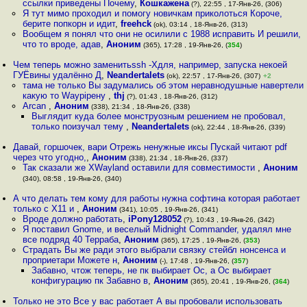
ссылки приведены Почему
,
Кошкажена
(?), 22:55 , 17-Янв-26, (306)
Я тут мимо проходил и помогу новичкам приколоться Короче,
берите попкорн и идит
,
freehck
(ok), 03:14 , 18-Янв-26, (313)
Вообщем я понял что они не осилили с 1988 исправить И решили,
что то вроде, адав
,
Аноним
(365), 17:28 , 19-Янв-26, (
354
)
Чем теперь можно заменитьssh -Xдля, например, запуска некоей
ГУЁвины удалённо Д
,
Neandertalets
(ok), 22:57 , 17-Янв-26, (307)
+2
тама не только Вы задумались об этом неравнодушные навертели
какую то Waypipeну
,
thj
(?), 01:43 , 18-Янв-26, (312)
Arcan
,
Аноним
(338), 21:34 , 18-Янв-26, (338)
Выглядит куда более монструозным решением не пробовал,
только поизучал тему
,
Neandertalets
(ok), 22:44 , 18-Янв-26, (339)
Давай, горшочек, вари Отрежь ненужные иксы Пускай читают pdf
через что угодно,
,
Аноним
(338), 21:34 , 18-Янв-26, (337)
Так сказали же XWayland оставили для совместимости
,
Аноним
(340), 08:58 , 19-Янв-26, (340)
А что делать тем кому для работы нужна софтина которая работает
только с X11 и
,
Аноним
(341), 10:05 , 19-Янв-26, (341)
Вроде должно работать
,
iPony128052
(?), 10:43 , 19-Янв-26, (342)
Я поставил Gnome, и веселый Midnight Commander, удалял мне
все подряд 40 Терраба
,
Аноним
(365), 17:25 , 19-Янв-26, (
353
)
Страдать Вы же ради этого выбрали связку стейбл нонсенса и
проприетари Можете н
,
Аноним
(-), 17:48 , 19-Янв-26, (
357
)
Забавно, чтож теперь, не пк выбирает Ос, а Ос выбирает
конфигурацию пк Забавно в
,
Аноним
(365), 20:41 , 19-Янв-26, (
364
)
Только не это Все у вас работает А вы пробовали использовать