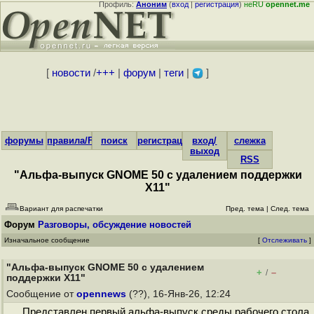
Профиль:
Аноним
(
вход
|
регистрация
)
неRU
opennet.me
[
новости
/
+++
|
форум
|
теги
|
]
форумы
правила/FAQ
поиск
регистрация
вход/
слежка
выход
RSS
"Альфа-выпуск GNOME 50 с удалением поддержки
X11"
Вариант для распечатки
Пред. тема
|
След. тема
Форум
Разговоры, обсуждение новостей
Изначальное сообщение
[
Отслеживать
]
"Альфа-выпуск GNOME 50 с удалением
+
–
/
поддержки X11"
Сообщение от
opennews
(??), 16-Янв-26, 12:24
Представлен первый альфа-выпуск среды рабочего стола