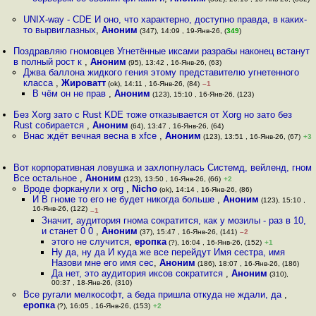
UNIX-way - CDE И оно, что характерно, доступно правда, в каких-
то вырвиглазных
,
Аноним
(347), 14:09 , 19-Янв-26, (
349
)
Поздравляю гномовцев Угнетённые иксами разрабы наконец встанут
в полный рост к
,
Аноним
(95), 13:42 , 16-Янв-26, (63)
Джва баллона жидкого гения этому представителю угнетенного
класса
,
Жироватт
(ok), 14:11 , 16-Янв-26, (84)
–1
В чём он не прав
,
Аноним
(123), 15:10 , 16-Янв-26, (123)
Без Xorg зато с Rust KDE тоже отказывается от Xorg но зато без
Rust собирается
,
Аноним
(64), 13:47 , 16-Янв-26, (64)
Внас ждёт вечная весна в xfce
,
Аноним
(123), 13:51 , 16-Янв-26, (67)
+3
Вот корпоративная ловушка и захлопнулась Системд, вейленд, гном
Все остальное
,
Аноним
(123), 13:50 , 16-Янв-26, (66)
+2
Вроде форканули x org
,
Nicho
(ok), 14:14 , 16-Янв-26, (86)
И В гноме то его не будет никогда больше
,
Аноним
(123), 15:10 ,
16-Янв-26, (122)
–1
Значит, аудитория гнома сократится, как у мозилы - раз в 10,
и станет 0 0
,
Аноним
(37), 15:47 , 16-Янв-26, (141)
–2
этого не случится
,
еропка
(?), 16:04 , 16-Янв-26, (152)
+1
Ну да, ну да И куда же все перейдут Имя сестра, имя
Назови мне его имя сес
,
Аноним
(186), 18:07 , 16-Янв-26, (186)
Да нет, это аудитория иксов сократится
,
Аноним
(310),
00:37 , 18-Янв-26, (310)
Все ругали мелкософт, а беда пришла откуда не ждали, да
,
еропка
(?), 16:05 , 16-Янв-26, (153)
+2