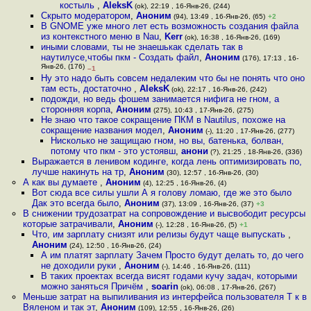
костыль
,
AleksK
(ok), 22:19 , 16-Янв-26, (244)
Скрыто модератором
,
Аноним
(94), 13:49 , 16-Янв-26, (65)
+2
В GNOME уже много лет есть возможность создания файла
из контекстного меню в Nau
,
Kerr
(ok), 16:38 , 16-Янв-26, (169)
иными словами, ты не знаешькак сделать так в
наутилусе,чтобы пкм - Создать файл
,
Аноним
(176), 17:13 , 16-
Янв-26, (176)
–1
Ну это надо быть совсем недалеким что бы не понять что оно
там есть, достаточно
,
AleksK
(ok), 22:17 , 16-Янв-26, (242)
подожди, но ведь фошем занимается нифига не гном, а
сторонняя корпа
,
Аноним
(275), 10:43 , 17-Янв-26, (275)
Не знаю что такое сокращение ПКМ в Nautilus, похоже на
сокращение названия модел
,
Аноним
(-), 11:20 , 17-Янв-26, (277)
Нисколько не защищаю гном, но вы, батенька, болван,
потому что пкм - это устоявш
,
анони
(?), 21:25 , 18-Янв-26, (336)
Выражается в ленивом кодинге, когда лень оптимизировать по,
лучше накинуть на тр
,
Аноним
(30), 12:57 , 16-Янв-26, (30)
А как вы думаете
,
Аноним
(4), 12:25 , 16-Янв-26, (4)
Вот сюда все силы ушли А я голову ломаю, где же это было
Дак это всегда было
,
Аноним
(37), 13:09 , 16-Янв-26, (37)
+3
В снижении трудозатрат на сопровождение и высвободит ресурсы
которые затрачивали
,
Аноним
(-), 12:28 , 16-Янв-26, (5)
+1
Что, им зарплату снизят или релизы будут чаще выпускать
,
Аноним
(24), 12:50 , 16-Янв-26, (24)
А им платят зарплату Зачем Просто будут делать то, до чего
не доходили руки
,
Аноним
(-), 14:46 , 16-Янв-26, (111)
В таких проектах всегда висят годами кучу задач, которыми
можно заняться Причём
,
soarin
(ok), 06:08 , 17-Янв-26, (267)
Меньше затрат на выпиливания из интерфейса пользователя Т к в
Вяленом и так эт
,
Аноним
(109), 12:55 , 16-Янв-26, (26)