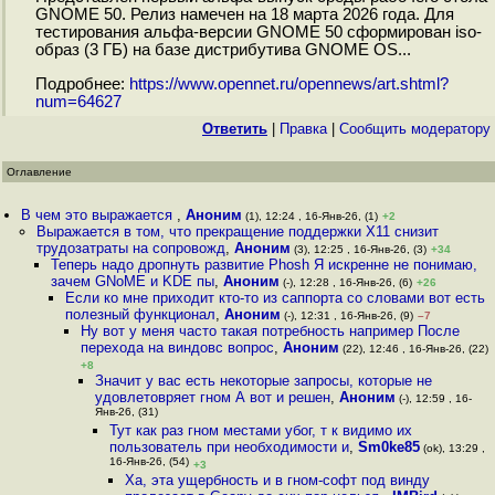
GNOME 50. Релиз намечен на 18 марта 2026 года. Для
тестирования альфа-версии GNOME 50 сформирован iso-
образ (3 ГБ) на базе дистрибутива GNOME OS...
Подробнее:
https://www.opennet.ru/opennews/art.shtml?
num=64627
Ответить
|
Правка
|
Cообщить модератору
Оглавление
В чем это выражается
,
Аноним
(1), 12:24 , 16-Янв-26, (1)
+2
Выражается в том, что прекращение поддержки X11 снизит
трудозатраты на сопровожд
,
Аноним
(3), 12:25 , 16-Янв-26, (3)
+34
Теперь надо дропнуть развитие Phosh Я искренне не понимаю,
зачем GNoME и KDE пы
,
Аноним
(-), 12:28 , 16-Янв-26, (6)
+26
Если ко мне приходит кто-то из саппорта со словами вот есть
полезный функционал
,
Аноним
(-), 12:31 , 16-Янв-26, (9)
–7
Ну вот у меня часто такая потребность например После
перехода на виндовс вопрос
,
Аноним
(22), 12:46 , 16-Янв-26, (22)
+8
Значит у вас есть некоторые запросы, которые не
удовлетовряет гном А вот и решен
,
Аноним
(-), 12:59 , 16-
Янв-26, (31)
Тут как раз гном местами убог, т к видимо их
пользователь при необходимости и
,
Sm0ke85
(ok), 13:29 ,
16-Янв-26, (54)
+3
Ха, эта ущербность и в гном-софт под винду