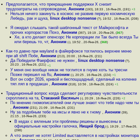
Предполагается, что прекращение поддержки X снизит
трудозатраты на сопровождени
,
Аноним
(193), 18:33 , 16-Янв-26, (191)
+3
Нельзя ничего закинуть в космос не развив первую космическую
Лебедь, рак и щука
,
linux desktop nonsense
(?), 19:52 , 16-Янв-26, (208)
Я ожидал слышать такой шаблонный текст от Майкрософта и
прочих корпорастов Похо
,
Аноним
(367), 19:19 , 20-Янв-26, (
367
)
Хе, а кто делает опенсорс Не корпорации ли Так было всегда Ты
или берешь то, чт
,
Аноним
(-), 19:52 , 20-Янв-26, (
368
)
Как-то давно при wayland в файерфоксе тоглилось верхнее меню
при alt shift Побе
,
Аноним
(213), 20:00 , 16-Янв-26, (211)
Да Победили Фаерфокс не нужен
,
linux desktop nonsense
(?),
20:23 , 16-Янв-26, (221)
+1
У меня оно вообще никак не тоглится в гнуме хоть ты тресни
Позже перешел на flu
,
Аноним
(-), 20:25 , 16-Янв-26, (224)
+1
Вот он софт 2026, кривой и беспощщадный, сделаный на коленке
тяп ляп в продакшн
,
Аноним
(318), 10:56 , 18-Янв-26, (324)
+1
Традиционный вопрос когда сделают регулировку чувствительности
скроллинга на та
,
Стаканий Васяныч
(-), 20:29 , 16-Янв-26, (226)
+2
По мнению гномописателей они лучше знают что тебе надо чем ты
,
Аноним
(231), 21:09 , 16-Янв-26, (231)
Ну за подобным тебе на иксы и явно не к гному
,
Аноним
(39),
21:15 , 16-Янв-26, (233)
В кедах с вяленым эти проблемы решены и вынесены в
официальные настройки галочка
,
Нищий брод
(-), 19:29 , 17-Янв-26,
(298)
А что значит не хотят Limited выставляется в настройках монитора