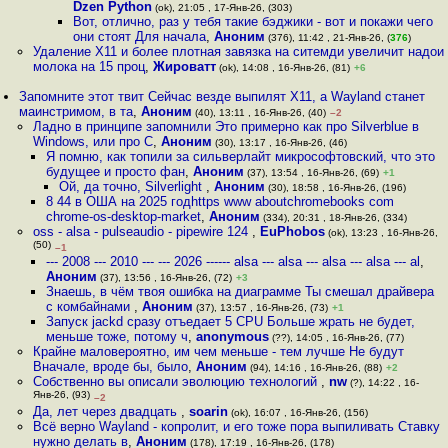
Dzen Python
(ok), 21:05 , 17-Янв-26, (303)
Вот, отлично, раз у тебя такие бэджики - вот и покажи чего
они стоят Для начала
,
Аноним
(376), 11:42 , 21-Янв-26, (
376
)
Удаление Х11 и более плотная завязка на ситемди увеличит надои
молока на 15 проц
,
Жироватт
(ok), 14:08 , 16-Янв-26, (81)
+6
Запомните этот твит Сейчас везде выпилят X11, а Wayland станет
маинстримом, в та
,
Аноним
(40), 13:11 , 16-Янв-26, (40)
–2
Ладно в принципе запомнили Это примерно как про Silverblue в
Windows, или про C
,
Аноним
(30), 13:17 , 16-Янв-26, (46)
Я помню, как топили за сильверлайт микрософтовский, что это
будущее и просто фан
,
Аноним
(37), 13:54 , 16-Янв-26, (69)
+1
Ой, да точно, Silverlight
,
Аноним
(30), 18:58 , 16-Янв-26, (196)
8 44 в ОША на 2025 годhttps www aboutchromebooks com
chrome-os-desktop-market
,
Аноним
(334), 20:31 , 18-Янв-26, (334)
oss - alsa - pulseaudio - pipewire 124
,
EuPhobos
(ok), 13:23 , 16-Янв-26,
(50)
–1
--- 2008 --- 2010 --- --- 2026 ------ alsa --- alsa --- alsa --- alsa --- al
,
Аноним
(37), 13:56 , 16-Янв-26, (72)
+3
Знаешь, в чём твоя ошибка на диаграмме Ты смешал драйвера
с комбайнами
,
Аноним
(37), 13:57 , 16-Янв-26, (73)
+1
Запуск jackd сразу отъедает 5 CPU Больше жрать не будет,
меньше тоже, потому ч
,
anonymous
(??), 14:05 , 16-Янв-26, (77)
Крайне маловероятно, им чем меньше - тем лучше Не будут
Вначале, вроде бы, было
,
Аноним
(94), 14:16 , 16-Янв-26, (88)
+2
Собственно вы описали эволюцию технологий
,
nw
(?), 14:22 , 16-
Янв-26, (93)
–2
Да, лет через двадцать
,
soarin
(ok), 16:07 , 16-Янв-26, (156)
Всё верно Wayland - копролит, и его тоже пора выпиливать Ставку
нужно делать в
,
Аноним
(178), 17:19 , 16-Янв-26, (178)