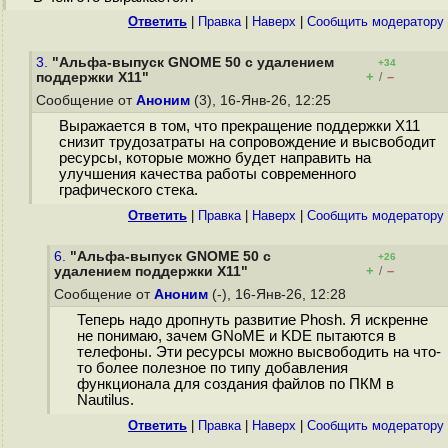
Ответить
|
Правка
|
Наверх
|
Cообщить модератору
3.
"Альфа-выпуск GNOME 50 с удалением
+34
+
–
поддержки X11"
/
Сообщение от
Аноним
(3), 16-Янв-26, 12:25
Выражается в том, что прекращение поддержки X11
снизит трудозатраты на сопровождение и высвободит
ресурсы, которые можно будет направить на
улучшения качества работы современного
графического стека.
Ответить
|
Правка
|
Наверх
|
Cообщить модератору
6.
"Альфа-выпуск GNOME 50 с
+26
+
–
удалением поддержки X11"
/
Сообщение от
Аноним
(-), 16-Янв-26, 12:28
Теперь надо дропнуть развитие Phosh. Я искренне
не понимаю, зачем GNoME и KDE пытаются в
телефоны. Эти ресурсы можно высвободить на что-
то более полезное по типу добавления
функционала для создания файлов по ПКМ в
Nautilus.
Ответить
|
Правка
|
Наверх
|
Cообщить модератору