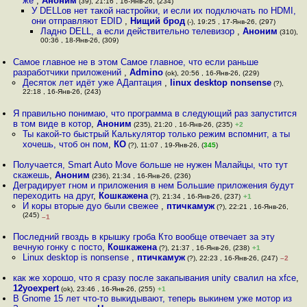
же
,
Аноним
(39), 21:16 , 16-Янв-26, (234)
У DELLов нет такой настройки, и если их подключать по HDMI,
они отправляют EDID
,
Нищий брод
(-), 19:25 , 17-Янв-26, (297)
Ладно DELL, а если действительно телевизор
,
Аноним
(310),
00:36 , 18-Янв-26, (309)
Самое главное не в этом Самое главное, что если раньше
разработчики приложений
,
Admino
(ok), 20:56 , 16-Янв-26, (229)
Десяток лет идёт уже АДаптация
,
linux desktop nonsense
(?),
22:18 , 16-Янв-26, (243)
Я правильно понимаю, что программа в следующий раз запустится
в том виде в котор
,
Аноним
(235), 21:20 , 16-Янв-26, (235)
+2
Ты какой-то быстрый Калькулятор только режим вспомнит, а ты
хочешь, чтоб он пом
,
КО
(?), 11:07 , 19-Янв-26, (
345
)
Получается, Smart Auto Move больше не нужен Малайцы, что тут
скажешь
,
Аноним
(236), 21:34 , 16-Янв-26, (236)
Деградирует гном и приложения в нем Большие приложения будут
переходить на друг
,
Кошкажена
(?), 21:34 , 16-Янв-26, (237)
+1
И коры вторые дуо были свежее
,
птичкамуж
(?), 22:21 , 16-Янв-26,
(245)
–1
Последний гвоздь в крышку гроба Кто вообще отвечает за эту
вечную гонку с посто
,
Кошкажена
(?), 21:37 , 16-Янв-26, (238)
+1
Linux desktop is nonsense
,
птичкамуж
(?), 22:23 , 16-Янв-26, (247)
–2
как же хорошо, что я сразу после закапывания unity свалил на xfce
,
12yoexpert
(ok), 23:46 , 16-Янв-26, (255)
+1
В Gnome 15 лет что-то выкидывают, теперь выкинем уже мотор из