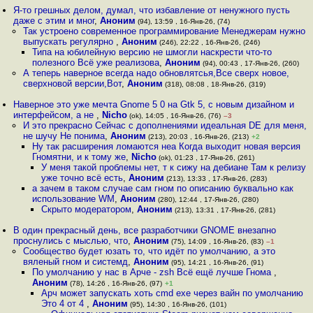
Я-то грешных делом, думал, что избавление от ненужного пусть
даже с этим и мног
,
Аноним
(94), 13:59 , 16-Янв-26, (74)
Так устроено современное программирование Менеджерам нужно
выпускать регулярно
,
Аноним
(246), 22:22 , 16-Янв-26, (246)
Типа на юбилейную версию не шмогли наскрести что-то
полезного Всё уже реализова
,
Аноним
(94), 00:43 , 17-Янв-26, (260)
А теперь наверное всегда надо обновлятсья,Все сверх новое,
сверхновой версии,Вот
,
Аноним
(318), 08:08 , 18-Янв-26, (319)
Наверное это уже мечта Gnome 5 0 на Gtk 5, с новым дизайном и
интерфейсом, а не
,
Nicho
(ok), 14:05 , 16-Янв-26, (76)
–3
И это прекрасно Сейчас с дополнениями идеальная DE для меня,
не шучу Не понима
,
Аноним
(213), 20:03 , 16-Янв-26, (213)
+2
Ну так расширения ломаются неа Когда выходит новая версия
Гномятни, и к тому же
,
Nicho
(ok), 01:23 , 17-Янв-26, (261)
У меня такой проблемы нет, т к сижу на дебиане Там к релизу
уже точно всё есть
,
Аноним
(213), 13:33 , 17-Янв-26, (283)
а зачем в таком случае сам гном по описанию буквально как
использование WM
,
Аноним
(280), 12:44 , 17-Янв-26, (280)
Скрыто модератором
,
Аноним
(213), 13:31 , 17-Янв-26, (281)
В один прекрасный день, все разработчики GNOME внезапно
проснулись с мыслью, что
,
Аноним
(75), 14:09 , 16-Янв-26, (83)
–1
Сообщество будет юзать то, что идёт по умолчанию, а это
вяленый гном и системд
,
Аноним
(95), 14:21 , 16-Янв-26, (91)
По умолчанию у нас в Арче - zsh Всё ещё лучше Гнома
,
Аноним
(78), 14:26 , 16-Янв-26, (97)
+1
Арч может запускать хоть cmd exe через вайн по умолчанию
Это 4 от 4
,
Аноним
(95), 14:30 , 16-Янв-26, (101)