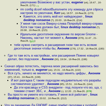
умолчанию Возможно у вас устан
,
eugener
(ok), 16:47 , 16-
Янв-26, (171)
+1
rm config dconf rebootВыполните эту команду для сброса
настроек по умолчани
,
Kerr
(ok), 16:57 , 16-Янв-26, (173)
Кажется, это опять мой кот набедокурил
,
linux
desktop nonsense
(?), 20:03 , 16-Янв-26, (214)
У меня там сосок Вверху-слева Попробуй вверху-справа
Хотя там тоже должен быт
,
linux desktop nonsense
(?),
20:08 , 16-Янв-26, (215)
Идеальное десктопное окружение по версии Gnome -
Наконец, настал тот момент к
,
Аноним
(376), 11:47 , 21-
Янв-26, (
)
377
тебе нужно смотреть в расширения гном там есть всякие
десктопные значки чтобы бы
,
Аноним
(176), 17:32 , 16-Янв-26, (180)
Где то там есть в настройках, или расширения Помню ковырял
делал, без подсказок
,
Аноним
(30), 19:04 , 16-Янв-26, (198)
Скачал образ потестить, парочка моих расширений завелись без
изменений, только в
,
eugener
(ok), 15:31 , 16-Янв-26, (132)
Вся суть, ничего не меняется, но надо менять цифры
,
Аноним
(37), 15:41 , 16-Янв-26, (138)
И вот разгадка С таким подходом неудивительно что разрабы
систематично удаляют
,
Аноним
(95), 15:51 , 16-Янв-26, (144)
Да эти красавцы и CSS внедрили - под лозунги что во, ща, с
темами станет ЗБС, и
,
Аноним
(-), 12:20 , 21-Янв-26, (
378
)
Вы просто не умеете его готовить У меня всё работает
,
linux
desktop nonsense
(?), 20:02 , 16-Янв-26, (212)
Что за лицемерие Да GNOME давно прибит гвоздями к systemd