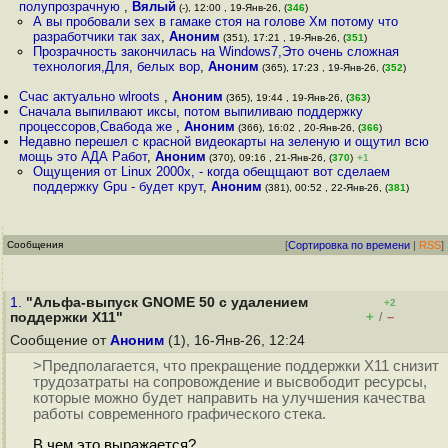
полупрозрачную
,
Вялый
(-), 12:00 , 19-Янв-26, (
346
)
А вы пробовали sex в гамаке стоя на голове Хм потому что
разработчики так зах
,
Аноним
(351), 17:21 , 19-Янв-26, (
351
)
Прозрачность закончилась на Windows7,Это очень сложная
технология,Для, белых вор
,
Аноним
(365), 17:23 , 19-Янв-26, (
352
)
Счас актуально wlroots
,
Аноним
(365), 19:44 , 19-Янв-26, (
363
)
Сначала выпилвают иксы, потом выпиливаю поддержку
процессоров,Свабода же
,
Аноним
(366), 16:02 , 20-Янв-26, (
366
)
Недавно перешел с красной видеокарты на зеленую и ощутил всю
мощь это АДА Работ
,
Аноним
(370), 09:16 , 21-Янв-26, (
370
)
+1
Ощущения от Linux 2000х, - когда обещщают вот сделаем
поддержку Gpu - будет крут
,
Аноним
(381), 00:52 , 22-Янв-26, (
381
)
Сообщения
[
Сортировка по времени
|
RSS
]
1.
"Альфа-выпуск GNOME 50 с удалением
+2
+
–
поддержки X11"
/
Сообщение от
Аноним
(1), 16-Янв-26, 12:24
>Предполагается, что прекращение поддержки X11 снизит
трудозатраты на сопровождение и высвободит ресурсы,
которые можно будет направить на улучшения качества
работы современного графического стека.
В чем это выражается?