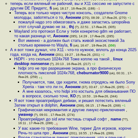
теперь если вяленый не рабочий, вы и X11 сессию не запустите с
другим DE Придетс
,
fi
(ok), 18:17 , 16-Янв-26, (188)
–1
Теперь все только через чистую консоль, создатели Gnome
молодцы, заботяться о то
,
Аноним
(270), 08:39 , 17-Янв-26, (270)
+1
пожалуй надо это обмозговать и даже запастись шпоройна
этот случай думаю не за
,
thj
(?), 22:51 , 17-Янв-26, (305)
Wayland это протокол Если у тебя конкретно gdm не работает,
то какая разница чт
,
Аноним
(285), 14:29 , 17-Янв-26, (285)
Вот именно - а должен был стать живой экосистемой За
столько времени-то Wayla
,
fi
(ok), 16:47 , 19-Янв-26, (
350
)
А я вот тоже думал, что X11 - что-то нужное, вплоть до конца 2025
года, когда на
,
Аноним
(201), 19:27 , 16-Янв-26, (201)
+2
HiDPI - это сколько 1024х768 Тоже коплю на такой
,
linux
desktop nonsense
(?), 20:13 , 16-Янв-26, (217)
+2
hidpi это не про разрешение экрана, а про физическую
плотность пикселей 1024х768
,
cheburnator9000
(ok), 00:31 , 17-
Янв-26, (259)
+1
Получается, там, где хидипи, гнома отродясь не было Sony
Xperia - там что ли гн
,
Аноним
(37), 03:47 , 17-Янв-26, (265)
–1
А мне казалось, что hidpi это костыль для обманывания ПО
в вопросе, сколько точе
,
КО
(?), 10:53 , 19-Янв-26, (344)
Я вот тоже проапгрейдил дебиан, и решил потестить вяленый
Затем открыл в dolphin
,
Аноним
(268), 08:15 , 17-Янв-26, (268)
+1
Графическая некромантия и другие линукс-приключения
,
умвнер
(?), 09:01 , 17-Янв-26, (274)
Проапгрейдил до sid или тестишь старый софт
,
name
(??),
16:11 , 17-Янв-26, (288)
–1
У вас какие-то требования Wine, тиринг Для игроков, короче
Речь-то шла про
,
Аноним
(201), 16:55 , 17-Янв-26, (289)
Вроде стандартные линукс приключения, что и раньше с