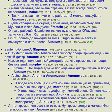
Через ssh прокинуть, из под другого пользователя на своём
десктопе запустить, пе
,
slavanap
(?), 23:28 , 16-Янв-26, (254)
У меня работает, это очень странно, т к тут всегда пишут, что он
не работает
,
name
(??), 13:14 , 16-Янв-26, (42)
+9
Так и ты пиши что ничего не работает И молча пользуйся
,
Аноним
(-), 14:07 , 16-Янв-26, (79)
+2
Сидим страдаем на сыром, сломанном, нерабочем Wayland
Мученики А что Завидуеш
,
Frestein
(ok), 13:54 , 16-Янв-26, (70)
Он уже рабочий Нерабочие то, что нужно через XWayland
запускать
,
Karl Richter
(ok), 16:52 , 18-Янв-26, (330)
Linux Торвальдс накодил за месяц ядро за минималках и
свичнулся в него, плева
,
Аноним
(-), 19:16 , 19-Янв-26, (
361
)
systemd-GnomeD
,
Жироватт
(ok), 12:43 , 16-Янв-26, (17)
+3
-x11 systemd намертво Теперь это linux-only среда Причем еще и не
всякий дистр
,
Аноним
(27), 12:57 , 16-Янв-26, (27)
+1
Назови один полноценный дистрибутив, что применяют в проде,
без systemd
,
morphe
(?), 13:06 , 16-Янв-26, (36)
–3
ChromeOS Ты видел другие полноценные дистрибутивы в проде
,
Аноним
(39), 13:11 , 16-Янв-26, (39)
–3
Alpine Linux
,
Аноним Анонимович Анонимов
(?), 13:39 , 16-
Янв-26, (60)
+1
В проде его вообще с системой инициализации не применяют,
лишь в контейнерах, дл
,
morphe
(?), 18:09 , 16-Янв-26, (187)
+3
У musl еще и стэк по дефолту - мелкий очень От чего часть
программ вылетает нах
,
Аноним
(-), 10:32 , 21-Янв-26, (
375
)
Это набивка для контейнеров Для всего остального крайне
малопригоден
,
Аноним
(-), 19:17 , 19-Янв-26, (
362
)
А что, кроме линя еще кто-то есть Ну, кроме винды и макоси Или
ты просто всяких
,
Аноним
(38), 13:09 , 16-Янв-26, (38)
–2