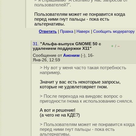
> я спрашиваю "А сколько у нас запросов от
пользователей?".
Пользователям может не понравится когда
перед ними гнут пальцы - пока есть
альтернативы.
Ответить
|
Правка
|
Наверх
|
Cообщить модератору
31.
"Альфа-выпуск GNOME 50 с
+
–
/
удалением поддержки X11"
Сообщение от
Аноним
(-), 16-
Янв-26, 12:59
> Ну вот у меня часто такая потребность
например.
Значит у вас есть некоторые запросы,
которые не удовлетовряет гном.
> После перехода на виндовс вопрос о
пригодности гнома к использованию снялся.
А вот и решение!
(а чего не на КДЕ?)
> Пользователям может не понравится когда
перед ними гнут пальцы - пока есть
альтернативы.