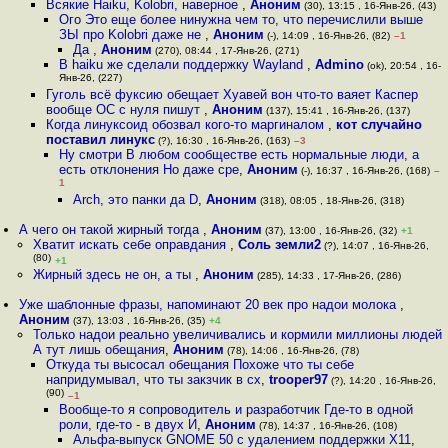
Всякие Haiku, Kolobri, наверное
,
Аноним
(30), 13:15 , 16-Янв-26, (43)
Ого Это еще более нинужна чем то, что перечислили выше
ЗЫ про Kolobri даже не
,
Аноним
(-), 14:09 , 16-Янв-26, (82)
–1
Да
,
Аноним
(270), 08:44 , 17-Янв-26, (271)
В haiku же сделали поддержку Wayland
,
Admino
(ok), 20:54 , 16-
Янв-26, (227)
Гуголь всё фуксию обещает Хуавей вон что-то ваяет Каспер
вообще ОС с нуля пишут
,
Аноним
(137), 15:41 , 16-Янв-26, (137)
Когда линуксоид обозвал кого-то маргиналом
,
кот случайно
поставил линукс
(?), 16:30 , 16-Янв-26, (163)
–3
Ну смотри В любом сообществе есть нормальные люди, а
есть отклонения Но даже сре
,
Аноним
(-), 16:37 , 16-Янв-26, (168)
–
1
Arch, это панки да D
,
Аноним
(318), 08:05 , 18-Янв-26, (318)
А чего он такой жирный тогда
,
Аноним
(37), 13:00 , 16-Янв-26, (32)
+1
Хватит искать себе оправдания
,
Соль земли2
(?), 14:07 , 16-Янв-26,
(80)
+1
Жирный здесь не он, а ты
,
Аноним
(285), 14:33 , 17-Янв-26, (286)
Уже шаблонные фразы, напоминают 20 век про надои молока
,
Аноним
(37), 13:03 , 16-Янв-26, (35)
+4
Только надои реально увеличивались и кормили миллионы людей
А тут лишь обещания
,
Аноним
(78), 14:06 , 16-Янв-26, (78)
Откуда ты высосал обещания Похоже что ты себе
напридумывал, что ты закзчик в сх
,
trooper97
(?), 14:20 , 16-Янв-26,
(90)
–1
Вообще-то я сопроводитель и разработчик Где-то в одной
роли, где-то - в двух И
,
Аноним
(78), 14:37 , 16-Янв-26, (108)
Альфа-выпуск GNOME 50 с удалением поддержки X11
,