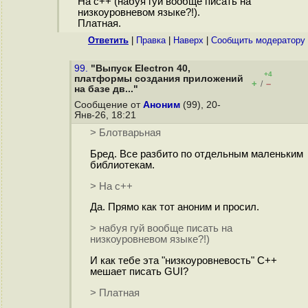
На с++ (набуя гуй вообще писать на
низкоуровневом языке?!).
Платная.
Ответить
|
Правка
|
Наверх
|
Cообщить модератору
99.
"Выпуск Electron 40,
+4
платформы создания приложений
+
–
/
на базе дв..."
Сообщение от
Аноним
(99), 20-
Янв-26, 18:21
> Блотварьная
Бред. Все разбито по отдельным маленьким
библиотекам.
> На с++
Да. Прямо как тот аноним и просил.
> набуя гуй вообще писать на
низкоуровневом языке?!)
И как тебе эта "низкоуровневость" C++
мешает писать GUI?
> Платная