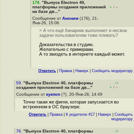
176
.
"Выпуск Electron 40,
платформы создания приложений
+
–
/
на базе дв..."
Сообщение от
Аноним
(176), 21-
Янв-26, 15:06
> А что ещё бинарник выполняет и несвои
задачи пользователям тоже плевать?
Доказательства в студию.
Желательно с примерами.
А то звиздеть в интернете каждый может.
Ответить
|
Правка
|
Наверх
|
Cообщить модератору
59.
"Выпуск Electron 40, платформы
+1
+
–
создания приложений на базе дв..."
/
Сообщение от
кукпоп
(?), 20-Янв-26, 14:49
Точно такая же фигня, которая запускается во
встроенном в ОС браузере.
Ответить
|
Правка
|
К родителю #17
|
Наверх
|
Cообщить
модератору
76.
"Выпуск Electron 40, платформы
+2