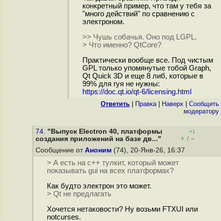
конкретный пример, что там у тебя за
"много действий" по сравнению с
электроном.
>> Чушь собачья. Оно под LGPL.
> Что именно? QtCore?
Практически вообще все. Под чистым
GPL только упомянутые тобой Graph,
Qt Quick 3D и еще 8 либ, которые в
99% для гуя не нужны:
https://doc.qt.io/qt-6/licensing.html
Ответить
|
Правка
|
Наверх
|
Cообщить
модератору
74.
"Выпуск Electron 40, платформы
+1
+
–
создания приложений на базе дв..."
/
Сообщение от
Аноним
(74), 20-Янв-26, 16:37
> А есть на с++ тулкит, который может
показывать gui на всех платформах?
Как будто электрон это может.
> Qt не предлагать
Хочется нетаковости? Ну возьми FTXUI или
notcurses.