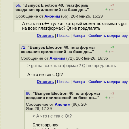
66.
"Выпуск Electron 40, платформы
–2
+
–
создания приложений на базе дв..."
/
Сообщение от
Аноним
(66), 20-Янв-26, 15:29
А есть на с++ тулкит, который может показывать gui
на всех платформах? Qt не предлагать
Ответить
|
Правка
|
Наверх
|
Cообщить модератору
72.
"Выпуск Electron 40, платформы
+5
+
–
создания приложений на базе дв..."
/
Сообщение от
Аноним
(72), 20-Янв-26, 16:35
> gui на всех платформах? Qt не предлагать
А что не так с Qt?
Ответить
|
Правка
|
Наверх
|
Cообщить модератору
86.
"Выпуск Electron 40, платформы
–3
+
–
создания приложений на базе дв..."
/
Сообщение от
Аноним
(86), 20-
Янв-26, 17:39
> А что не так с Qt?
Блотварьная.