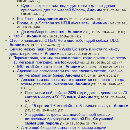
Янв-26, (128)
+1
Судя по скриншотам, подходит только для создания
приложений для любителей Window
,
Аноним
(119), 20:44 , 20-
Янв-26, (132)
–1
Fox Toolkit
,
ымдлопрмип
(?), 21:02 , 20-Янв-26, (133)
Вроде, ещё Sciter он же HTMLayout есть
,
Аноним
(146), 22:34 ,
20-Янв-26, (146)
Да и wxWidgets имеется
,
Аноним
(146), 23:15 , 20-Янв-26, (148)
Кто Я
,
Аноним
(81), 16:58 , 20-Янв-26, (81)
Chrome написан на С На С Чего еще тебе надоб собака -DDD
,
Аноним
(7), 13:03 , 20-Янв-26, (7)
+9
Сейчас можно Tauri Rust или Wails Go взять и чиста по кайфу
делать приложени
,
Аноним
(17), 13:22 , 20-Янв-26, (17)
Поразительно, что мы пришли к точке, когда приложение весом
15 мегабайт преподно
,
warlock66613
(ok), 13:38 , 20-Янв-26, (20)
+7
640 Гигабайт хватит всем
,
Аноним
(29), 13:55 , 20-Янв-26, (29)
+9
Адекватные пользователи как раз плевать хотели, сколько
там мегабайт весит бинар
,
Аноним
(57), 14:38 , 20-Янв-26, (57)
Адекватным пользователям становится не плевать, когда
чтобы установить очередную
,
Аноним
(71), 16:30 , 20-Янв-26,
(71)
–1
Проснись и пой, сейчас 2026 год и даже в дешмани за 70
баксов минимум 50 GB памя
,
Аноним
(72), 16:37 , 20-Янв-26,
(75)
–1
Да, 15 против 1 5 мегабайта тебя сильно спасут
,
Аноним
(57), 16:40 , 20-Янв-26, (77)
У андройда встречалась подобная проблема со
встроенным браузером и телегой По
,
Смузихлеб
забывший пароль
(?), 16:42 , 20-Янв-26, (78)
–1
А что ещё бинарник выполняет и несвои задачи