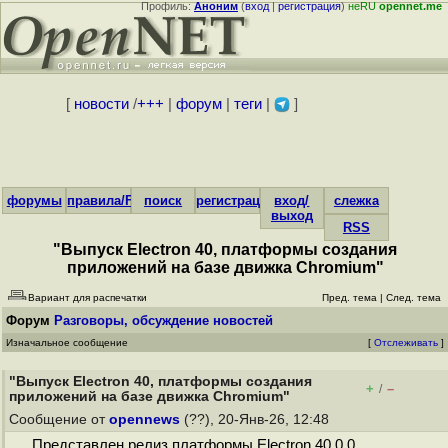
Профиль:
Аноним
(
вход
|
регистрация
)
неRU
opennet.me
[
новости
/
+++
|
форум
|
теги
|
]
форумы
правила/FAQ
поиск
регистрация
вход/
слежка
выход
RSS
"Выпуск Electron 40, платформы создания
приложений на базе движка Chromium"
Вариант для распечатки
Пред. тема
|
След. тема
Форум
Разговоры, обсуждение новостей
Изначальное сообщение
[
Отслеживать
]
"Выпуск Electron 40, платформы создания
+
–
/
приложений на базе движка Chromium"
Сообщение от
opennews
(??), 20-Янв-26, 12:48
Представлен релиз платформы Electron 40.0.0,