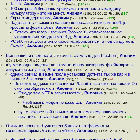
Tcl Tk
,
Аноним
(164), 11:56 , 21-Янв-26, (
164
)
+2
100 метровый бинарник Хромиума в комплекте к каждому
калькулятору - это не монст
,
Аноним
(189), 01:00 , 22-Янв-26, (
190
)
Скрыто модератором
,
Аноним
(193), 08:34 , 22-Янв-26, (
193
)
Надо начать с самого главного вопроса а зачем вам вообще
кроссплатформа Эта т
,
Аноним
(196), 10:43 , 22-Янв-26, (
196
)
Потому что юзеры требуют Громкое и бездоказательное
утверждение Винда и мак 4 д
,
Аноним
(198), 13:53 , 22-Янв-26, (
198
)
POSIX и так достаточно кроссплатформенный, а под винду есть
Cygwin
,
Аноним
(202), 20:57 , 23-Янв-26, (
202
)
Всё правильно сделали, это очень актульно для Electron
,
Аноним
(29), 13:43 , 20-Янв-26, (22)
а у меня одно поделие на этом нативном шикарном фреймворке в
линуксе не запускае
,
Аноним
(193), 14:00 , 20-Янв-26, (30)
однако сейчас в вайне после установки дотнета так же как и в
винде с 3 го раза з
,
Аноним
(193), 14:05 , 20-Янв-26, (31)
–1
Вот смотри, даже ты справился Давайте все ему похлопаем Он
смог разобраться с з
,
Аноним
(-), 14:11 , 20-Янв-26, (41)
+2
Откуда там NET в зависимостях
,
Витюшка
(?), 14:18 , 20-Янв-26,
(48)
Чтоб жизнь мёдом не казалась
,
Аноним
(114), 19:39 , 20-
Янв-26, (114)
ну тут скорее вайн починили и он смог ему зависимость
поставить а так после зап
,
Аноним
(193), 08:37 , 22-Янв-26, (
194
)
Отличная новость Лучшая свободная платформа для
кроссплатформы Это вам не убогие
,
Аноним
(-), 14:05 , 20-Янв-26, (32)
–4
Ну вообще-то, собственно, сам браузер написан на C Ещё