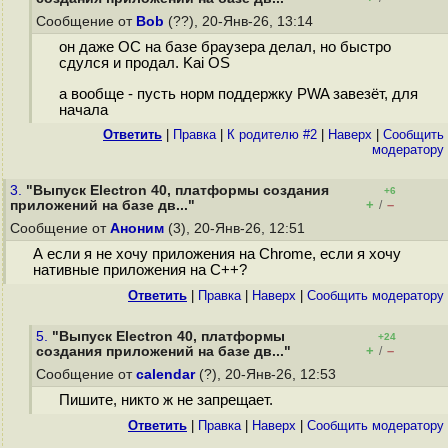
Сообщение от
Bob
(??), 20-Янв-26, 13:14
он даже ОС на базе браузера делал, но быстро
сдулся и продал. Kai OS
а вообще - пусть норм поддержку PWA завезёт, для
начала
Ответить
|
Правка
|
К родителю #2
|
Наверх
|
Cообщить
модератору
3.
"Выпуск Electron 40, платформы создания
+6
+
–
приложений на базе дв..."
/
Сообщение от
Аноним
(3), 20-Янв-26, 12:51
А если я не хочу приложения на Chrome, если я хочу
нативные приложения на C++?
Ответить
|
Правка
|
Наверх
|
Cообщить модератору
5.
"Выпуск Electron 40, платформы
+24
+
–
создания приложений на базе дв..."
/
Сообщение от
calendar
(?), 20-Янв-26, 12:53
Пишите, никто ж не запрещает.
Ответить
|
Правка
|
Наверх
|
Cообщить модератору