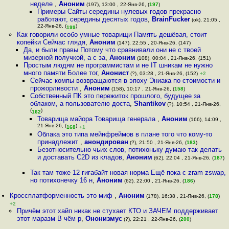
неделе
,
Аноним
(197), 13:00 , 22-Янв-26, (
197
)
Примеры Сайты середины нулевых годов прекрасно
работают, середины десятых годов
,
BrainFucker
(ok), 21:05 ,
22-Янв-26, (
)
199
Как говорили особо умные товарищи Память дешёвая, стоит
копейки Сейчас глядя
,
Аноним
(147), 22:55 , 20-Янв-26, (147)
Да, и были правы Потому что сравнивали они не с твоей
мизерной получкой, а с за
,
Аноним
(108), 00:04 , 21-Янв-26, (151)
Простым людям не программистам и не IT шникам не нужно
много памяти Более тог
,
Анонист
(?), 03:28 , 21-Янв-26, (152)
+2
Сейчас компы возвращаются в эпоху Эниака по стоимости и
прожорливости
,
Аноним
(158), 10:17 , 21-Янв-26, (
158
)
Собственный ПК это пережиток прошлого, будущее за
облаком, а пользователю доста
,
Shantikov
(?), 10:54 , 21-Янв-26,
(
)
162
Товарища майора Товарища генерала
,
Аноним
(166), 14:09 ,
21-Янв-26, (
)
168
+1
Облака это типа мейнфреймов в плане того что кому-то
принадлежит
,
анондирован
(?), 21:50 , 21-Янв-26, (
183
)
Безотносительно чьих слов, потихоньку думаю так делать
и доставать C2D из кладов
,
Аноним
(62), 22:04 , 21-Янв-26, (
187
)
Так там тоже 12 гигабайт новая норма Ещё пока с zram zswap,
но потихонечку 16 н
,
Аноним
(62), 22:00 , 21-Янв-26, (
186
)
Кроссплатформенность это миф
,
Аноним
(178), 16:38 , 21-Янв-26, (
178
)
+2
Причём этот хайп никак не стухает КТО и ЗАЧЕМ поддерживает
этот маразм В чём р
,
Ононизмус
(?), 22:21 , 22-Янв-26, (
200
)