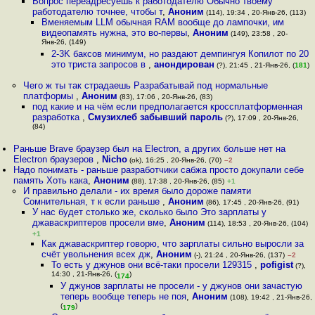
Вопрос переадресуешь к работодателю Обычно твоему
работодателю точнее, чтобы т
,
Аноним
(114), 19:34 , 20-Янв-26, (113)
Вменяемым LLM обычная RAM вообще до лампочки, им
видеопамять нужна, это во-первы
,
Аноним
(149), 23:58 , 20-
Янв-26, (149)
2-3K баксов минимум, но раздают демпингуя Копилот по 20
это триста запросов в
,
анондирован
(?), 21:45 , 21-Янв-26, (
181
)
Чего ж ты так страдаешь Разрабатывай под нормальные
платформы
,
Аноним
(83), 17:06 , 20-Янв-26, (83)
под какие и на чём если предполагается кроссплатформенная
разработка
,
Смузихлеб забывший пароль
(?), 17:09 , 20-Янв-26,
(84)
Раньше Brave браузер был на Electron, а других больше нет на
Electron браузеров
,
Nicho
(ok), 16:25 , 20-Янв-26, (70)
–2
Надо понимать - раньше разработчики сабжа просто докупали себе
память Хоть кака
,
Аноним
(88), 17:38 , 20-Янв-26, (85)
+1
И правильно делали - их время было дороже памяти
Сомнительная, т к если раньше
,
Аноним
(86), 17:45 , 20-Янв-26, (91)
У нас будет столько же, сколько было Это зарплаты у
джаваскриптеров просели вме
,
Аноним
(114), 18:53 , 20-Янв-26, (104)
+1
Как джаваскриптер говорю, что зарплаты сильно выросли за
счёт увольнения всех дж
,
Аноним
(-), 21:24 , 20-Янв-26, (137)
–2
То есть у джунов они всё-таки просели 129315
,
pofigist
(?),
14:30 , 21-Янв-26, (
)
174
У джунов зарплаты не просели - у джунов они зачастую
теперь вообще теперь не поя
,
Аноним
(108), 19:42 , 21-Янв-26,
(
)
179