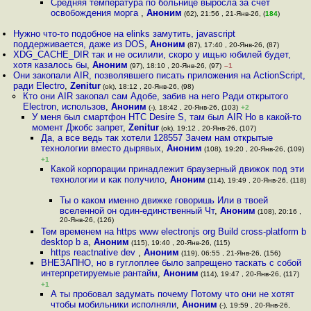
Средняя температура по больнице выросла за счёт
освобождения морга
,
Аноним
(62), 21:56 , 21-Янв-26, (
184
)
Нужно что-то подобное на elinks замутить, javascript
поддерживается, даже из DOS
,
Аноним
(87), 17:40 , 20-Янв-26, (87)
XDG_CACHE_DIR так и не осилили, скоро у ищью юбилей будет,
хотя казалось бы
,
Аноним
(97), 18:10 , 20-Янв-26, (97)
–1
Они закопали AIR, позволявшего писать приложения на ActionScript,
ради Electro
,
Zenitur
(ok), 18:12 , 20-Янв-26, (98)
Кто они AIR закопал сам Адобе, забив на него Ради открытого
Electron, использов
,
Аноним
(-), 18:42 , 20-Янв-26, (103)
+2
У меня был смартфон HTC Desire S, там был AIR Но в какой-то
момент Джобс запрет
,
Zenitur
(ok), 19:12 , 20-Янв-26, (107)
Да, а все ведь так хотели 128557 Зачем нам открытые
технологии вместо дырявых
,
Аноним
(108), 19:20 , 20-Янв-26, (109)
+1
Какой корпорации принадлежит браузерный движок под эти
технологии и как получило
,
Аноним
(114), 19:49 , 20-Янв-26, (118)
Ты о каком именно движке говоришь Или в твоей
вселенной он один-единственный Чт
,
Аноним
(108), 20:16 ,
20-Янв-26, (126)
Тем временем на https www electronjs org Build cross-platform b
desktop b a
,
Аноним
(115), 19:40 , 20-Янв-26, (115)
https reactnative dev
,
Аноним
(119), 06:55 , 21-Янв-26, (156)
ВНЕЗАПНО, но в гуглоплее было запрещено таскать с собой
интерпретируемые рантайм
,
Аноним
(114), 19:47 , 20-Янв-26, (117)
+1
А ты пробовал задумать почему Потому что они не хотят
чтобы мобильники исполняли
,
Аноним
(-), 19:59 , 20-Янв-26,