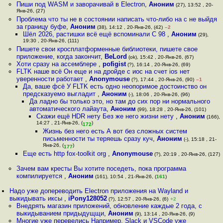
Пиши под WASM и заворачивай в Electron
,
Аноним
(27), 13:52 , 20-
Янв-26, (27)
Проблема что ты не в состоянии написать что-либо на с не выйдя
за границу буфе
,
Аноним
(38), 14:12 , 20-Янв-26, (42)
–2
Шёл 2026, рacтишки всё ещё вспоминали C 98
,
Аноним
(29),
19:30 , 20-Янв-26, (111)
Пишете свои кросплатформенные библиотеки, пишете свое
приложение, когда закончит
,
BeLord
(ok), 15:42 , 20-Янв-26, (67)
Хоти сразу на ассемблере
,
pofigist
(?), 16:14 , 20-Янв-26, (69)
FLTK наше всё Он еще и на дройде с иос на счет ios нет
уверенности работает
,
Anonymouse
(?), 17:44 , 20-Янв-26, (90)
–1
Да, ваше фсё У FLTK есть одно неопоримое достоинство он
предсказуемо выгладит
,
Аноним
(-), 18:06 , 20-Янв-26, (96)
Да ладно бы только это, но там до сих пор ни нормального
автоматического лайаута
,
Аноним
(99), 18:28 , 20-Янв-26, (101)
Скажи ещё HDR нету Без же него жизни нету
,
Аноним
(166),
14:27 , 21-Янв-26, (
)
172
Жизнь без него есть А вот без cложных систем
письменности ты теряешь сразу куч
,
Аноним
(-), 15:18 , 21-
Янв-26, (
)
177
Еще есть http fox-toolkit org
,
Anonymouse
(?), 20:19 , 20-Янв-26, (127)
Зачем вам кресты Вы хотите поседеть, пока программа
компилируется
,
Аноним
(161), 10:54 , 21-Янв-26, (
161
)
Надо уже допереводить Electron приложения на Wayland и
выкидывать иксы
,
iPony128052
(?), 12:57 , 20-Янв-26, (6)
+2
Внедрять магазин приложений, обновление каждые 2 года, с
выкидыванием придыдущщи
,
Аноним
(9), 13:14 , 20-Янв-26, (9)
Многие уже перевелись Например, Slack и VSCode уже