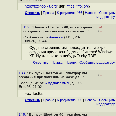
http://fox-toolkit.org
/ или
https://fltk.org
/
Ответить
|
Правка
|
К родителю #66
|
Наверх
|
Cообщить
модератору
132.
"Выпуск Electron 40, платформы
–1
+
–
создания приложений на базе дв..."
/
Сообщение от
Аноним
(119), 20-
Янв-26, 20:44
Судя по скриншотам, подходит только для
создания приложений для любителей Windows
XP. Ну или, какого-нибудь Trinity TDE
Ответить
|
Правка
|
Наверх
|
Cообщить модератору
133.
"Выпуск Electron 40, платформы
+
–
/
создания приложений на базе дв..."
Сообщение от
ымдлопрмип
(?), 20-
Янв-26, 21:02
Fox Toolkit
Ответить
|
Правка
|
К родителю #66
|
Наверх
|
Cообщить
модератору
146.
"Выпуск Electron 40, платформы