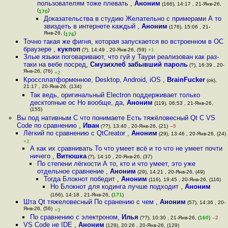
пользователям тоже плевать
,
Аноним
(166), 14:17 , 21-Янв-26,
(
)
170
Доказательства в студию Желательно с примерами А то
звиздеть в интернете каждый
,
Аноним
(176), 15:06 , 21-
Янв-26, (
)
176
Точно такая же фигня, которая запускается во встроенном в ОС
браузере
,
кукпоп
(?), 14:49 , 20-Янв-26, (59)
+1
Злые языки поговаривают, что гуй у Таури реализован как раз-
таки на вебе посред
,
Смузихлеб забывший пароль
(?), 16:39 , 20-
Янв-26, (76)
+2
Кроссплатформенное, Desktop, Android, iOS
,
BrainFucker
(ok),
21:17 , 20-Янв-26, (134)
Так ведь, оригинальный Electron поддерживает только
десктопные ос Но вообще, да
,
Аноним
(119), 06:53 , 21-Янв-26,
(155)
Вы под нативным C что понимаете Есть тяжёловесный Qt C VS
Code по сравнению
,
Иван
(??), 13:40 , 20-Янв-26, (21)
–5
Лёгкий по сравнению с QtCreator
,
Аноним
(29), 13:46 , 20-Янв-26, (24)
+2
А как их сравнивать То что умеет всё и то что не умеет почти
ничего
,
Витюшка
(?), 14:10 , 20-Янв-26, (37)
По степени лёгкости А то, кто и что умеет, это уже
отдельное сравнение
,
Аноним
(29), 14:21 , 20-Янв-26, (49)
Тогда Блокнот победит
,
Аноним
(116), 19:45 , 20-Янв-26, (116)
Но Блокнот для кодинга лучше подходит
,
Аноним
(166), 14:18 , 21-Янв-26, (
171
)
Шта Qt тяжеловесный По сранению с чем
,
Аноним
(57), 14:36 , 20-
Янв-26, (56)
+3
По сравнению с электроном
,
Илья
(??), 10:30 , 21-Янв-26, (
160
)
–2
VS Code не IDE
,
Аноним
(129), 20:26 , 20-Янв-26, (129)