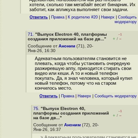
хотели, сколько там мегабайт весит бинарник. Их
заботит, как апликуха выполняет свои задачи.
Ответить
|
Правка
|
К родителю #20
|
Наверх
|
Cообщить
модератору
71.
"Выпуск Electron 40, платформы
–1
+
–
создания приложений на базе дв..."
/
Сообщение от
Аноним
(71), 20-
Янв-26, 16:30
Адекватным пользователям становится не
плевать, когда чтобы установить очередную
разжиревшую аппу, приходится стирать свои
видео или кеши. А то и новый телефон
покупать. Да, я знал человека, который купил
новый телефон, потому что на старом
кончилось место.
Ответить
|
Правка
|
Наверх
|
Cообщить модератору
75.
"Выпуск Electron 40,
–1
платформы создания приложений
+
–
/
на базе дв..."
Сообщение от
Аноним
(72), 20-
Янв-26, 16:37
> Адекватным пользователям становится не