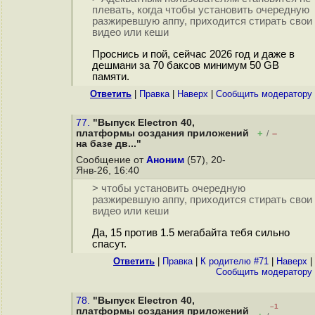
плевать, когда чтобы установить очередную
разжиревшую аппу, приходится стирать свои
видео или кеши
Проснись и пой, сейчас 2026 год и даже в
дешмани за 70 баксов минимум 50 GB
памяти.
Ответить
|
Правка
|
Наверх
|
Cообщить модератору
77.
"Выпуск Electron 40,
платформы создания приложений
+
–
/
на базе дв..."
Сообщение от
Аноним
(57), 20-
Янв-26, 16:40
> чтобы установить очередную
разжиревшую аппу, приходится стирать свои
видео или кеши
Да, 15 против 1.5 мегабайта тебя сильно
спасут.
Ответить
|
Правка
|
К родителю #71
|
Наверх
|
Cообщить модератору
78.
"Выпуск Electron 40,
–1
платформы создания приложений