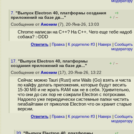
модератору
7.
"Выпуск Electron 40, платформы создания
+9
+
–
приложений на базе дв..."
/
Сообщение от
Аноним
(7), 20-Янв-26, 13:03
Chrome написан на С++? На С++. Чего еще тебе надоб
собака? :-DDD
Ответить
|
Правка
|
К родителю #3
|
Наверх
|
Cообщить
модератору
17.
"Выпуск Electron 40, платформы
+
–
/
создания приложений на базе дв..."
Сообщение от
Аноним
(17), 20-Янв-26, 13:22
Сейчас можно Tauri (Rust) или Wails (Go) взять и чиста
по кайфу делать приложения, которые будут весить
15-30 Мб и не жрать RAM как не в себя. Удивительно,
что они до сих пор не сожрали Electron с потрохами.
Надоело уже периодически системные папки чистить
гигабайтами от приколов Electron что он хранит старые
версии.
Ответить
|
Правка
|
К родителю #3
|
Наверх
|
Cообщить
модератору
20.
"Выпуск Electron 40, платформы
+7