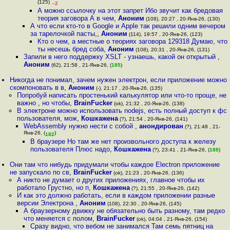
(125)
–2
А можно ссылочку на этот запрет Ибо звучит как бредовая
теория заговора А в чем
,
Аноним
(108), 20:27 , 20-Янв-26, (130)
А что если кто-то в Google и Apple так решили одним вечером
за тарелочкой пасты,
,
Аноним
(114), 19:57 , 20-Янв-26, (123)
Кто о чем, а местные о теориях заговора 129318 Думаю, что
ты несешь бред соба
,
Аноним
(108), 20:31 , 20-Янв-26, (131)
Запили в него поддержку XSLT - узнаешь, какой он открытый
,
Аноним
(62), 21:58 , 21-Янв-26, (
185
)
Никогда не понимал, зачем нужен электрон, если приложение можно
скомпоновать в в
,
Аноним
(-), 21:17 , 20-Янв-26, (135)
Попробуй написать простенький калькулятор или что-то проще, не
важно , но чтобы
,
BrainFucker
(ok), 21:32 , 20-Янв-26, (138)
В электроне можно использовать nodejs, есть полный доступ к фс
пользователя, мож
,
Кошкажена
(?), 21:54 , 20-Янв-26, (141)
WebAssembly нужно нести с собой
,
анондирован
(?), 21:48 , 21-
Янв-26, (
)
182
В браузере Но там же нет произвольного доступа к железу
пользователя Плюс надо
,
Кошкажена
(?), 23:41 , 21-Янв-26, (
188
)
Они там что нибудь придумали чтобы каждое Electron приложение
не запускало по св
,
BrainFucker
(ok), 21:23 , 20-Янв-26, (136)
А никто не думает о других приложениях, главное чтобы их
работало Грустно, но п
,
Кошкажена
(?), 21:55 , 20-Янв-26, (142)
И как это должно работать, если в каждом приложении разные
версии Электрона
,
Аноним
(108), 22:30 , 20-Янв-26, (145)
А браузерному движку не обязательно быть разному, там редко
что меняется с полом
,
BrainFucker
(ok), 04:04 , 21-Янв-26, (154)
Сразу видно, что вебом не занимался Там семь пятниц на