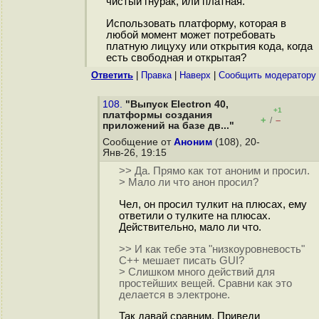
чистый гнурак, или платная.
Использовать платформу, которая в
любой момент может потребовать
платную лицуху или открытия кода, когда
есть свободная и открытая?
Ответить
|
Правка
|
Наверх
|
Cообщить модератору
108.
"Выпуск Electron 40,
+1
платформы создания
+
–
/
приложений на базе дв..."
Сообщение от
Аноним
(108), 20-
Янв-26, 19:15
>> Да. Прямо как тот аноним и просил.
> Мало ли что анон просил?
Чел, он просил тулкит на плюсах, ему
ответили о тулките на плюсах.
Действительно, мало ли что.
>> И как тебе эта "низкоуровневость"
C++ мешает писать GUI?
> Слишком много действий для
простейших вещей. Сравни как это
делается в электроне.
Так давай сравним. Приведи