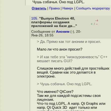
Чушь собачья. Оно под LGPL.
Ответить
|
Правка
|
Наверх
|
Cообщить модератору
105.
"Выпуск Electron 40,
–4
платформы создания
+
–
/
приложений на базе дв..."
Сообщение от
Аноним
(-), 20-
Янв-26, 18:55
> Да. Прямо как тот аноним и просил.
Мало ли что анон просил?
> И как тебе эта "низкоуровневость" C++
мешает писать GUI?
Слишком много действий для простейших
вещей. Сравни как это делается в
электроне.
> Чушь собачья. Оно под LGPL.
Что именно? QtCore?
Там же для каждой подсистемы своя
лицензия.
Что-то под LGPL. А напр. Qt Graphs или
напр. Qt Quick 3D идет только или