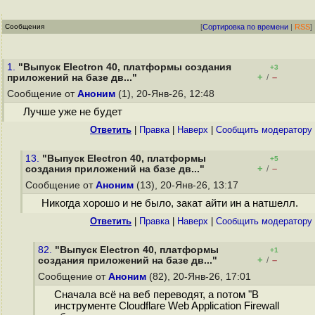
Сообщения
[
Сортировка по времени
|
RSS
]
1.
"Выпуск Electron 40, платформы создания
+3
+
–
приложений на базе дв..."
/
Сообщение от
Аноним
(1), 20-Янв-26, 12:48
Лучше уже не будет
Ответить
|
Правка
|
Наверх
|
Cообщить модератору
13.
"Выпуск Electron 40, платформы
+5
+
–
создания приложений на базе дв..."
/
Сообщение от
Аноним
(13), 20-Янв-26, 13:17
Никогда хорошо и не было, закат айти ин а натшелл.
Ответить
|
Правка
|
Наверх
|
Cообщить модератору
82.
"Выпуск Electron 40, платформы
+1
+
–
создания приложений на базе дв..."
/
Сообщение от
Аноним
(82), 20-Янв-26, 17:01
Сначала всё на веб переводят, а потом "В
инструменте Cloudflare Web Application Firewall