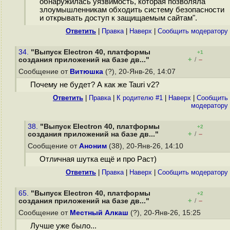
обнаружилась уязвимость, которая позволяла
злоумышленникам обходить систему безопасности
и открывать доступ к защищаемым сайтам".
Ответить
|
Правка
|
Наверх
|
Cообщить модератору
34.
"Выпуск Electron 40, платформы
+1
+
–
создания приложений на базе дв..."
/
Сообщение от
Витюшка
(?), 20-Янв-26, 14:07
Почему не будет? А как же Tauri v2?
Ответить
|
Правка
|
К родителю #1
|
Наверх
|
Cообщить
модератору
38.
"Выпуск Electron 40, платформы
+2
+
–
создания приложений на базе дв..."
/
Сообщение от
Аноним
(38), 20-Янв-26, 14:10
Отличная шутка ещё и про Раст)
Ответить
|
Правка
|
Наверх
|
Cообщить модератору
65.
"Выпуск Electron 40, платформы
+2
+
–
создания приложений на базе дв..."
/
Сообщение от
Местный Алкаш
(?), 20-Янв-26, 15:25
Лучше уже было...