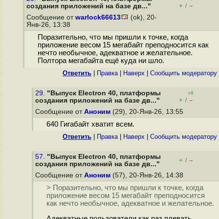
+
–
создания приложений на базе дв..."
/
Сообщение от
warlock66613
(ok), 20-
Янв-26, 13:38
Поразительно, что мы пришли к точке, когда
приложение весом 15 мегабайт преподносится как
нечто необычное, адекватное и желательное.
Полтора мегабайта ещё куда ни шло.
Ответить
|
Правка
|
Наверх
|
Cообщить модератору
29.
"Выпуск Electron 40, платформы
+9
+
–
создания приложений на базе дв..."
/
Сообщение от
Аноним
(29), 20-Янв-26, 13:55
640 Гигабайт хватит всем.
Ответить
|
Правка
|
Наверх
|
Cообщить модератору
57.
"Выпуск Electron 40, платформы
+
–
/
создания приложений на базе дв..."
Сообщение от
Аноним
(57), 20-Янв-26, 14:38
> Поразительно, что мы пришли к точке, когда
приложение весом 15 мегабайт преподносится
как нечто необычное, адекватное и желательное.
Адекватные пользователи как раз плевать