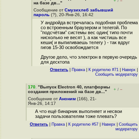
+
–
/
на базе дв..."
Сообщение от
Смузихлеб забывший
пароль
(?), 20-Янв-26, 16:42
У андройда встречалась подобная проблема
со встроенным браузером и телегой. По
"подсчётам" системы вес один( типо почти
нисколько не весят ), а как чистишь все
кеши( и выпиливаешь телегу ) - так вдруг
гигов 15-30 освобождается
Другое дело, что электрон в первую очередь
для десктопа
Ответить
|
Правка
|
К родителю #71
|
Наверх
|
Cообщить модератору
170
.
"Выпуск Electron 40, платформы
+
–
/
создания приложений на базе дв..."
Сообщение от
Аноним
(166), 21-
Янв-26, 14:17
А что ещё бинарник выполняет и несвои
задачи пользователям тоже плевать?
Ответить
|
Правка
|
К родителю #57
|
Наверх
|
Cообщить
модератору