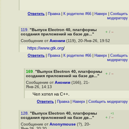
Ответить
|
Правка
|
К родителю #66
|
Наверх
|
Cообщить
модератору
119.
"Выпуск Electron 40, платформы
+
–
/
создания приложений на базе дв..."
Сообщение от
Аноним
(119), 20-Янв-26, 19:52
https://www.gtk.org
/
Ответить
|
Правка
|
К родителю #66
|
Наверх
|
Cообщить
модератору
169
.
"Выпуск Electron 40, платформы
+
–
/
создания приложений на базе дв..."
Сообщение от
Аноним
(166), 21-
Янв-26, 14:13
Чел хотел на C++.
Ответить
|
Правка
|
Наверх
|
Cообщить модератору
128.
"Выпуск Electron 40, платформы
+1
+
–
создания приложений на базе дв..."
/
Сообщение от
Anonymouse
(?), 20-
Янв-26, 20:20