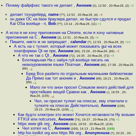
Почему файрфокс такого не делает
,
Аноним
(2), 12:50 , 20-Янв-26, (2)
+2
делает тхундебирд
,
name
(??), 12:52 , 20-Янв-26, (4)
–5
он даже ОС на базе браузера делал, но быстро сдулся и продал
Kai OSа вообще - п
,
Bob
(??), 13:14 , 20-Янв-26, (11)
+1
А если я не хочу приложения на Chrome, если я хочу нативные
приложения на C
,
Аноним
(3), 12:51 , 20-Янв-26, (3)
+6
Пишите, никто ж не запрещает
,
calendar
(?), 12:53 , 20-Янв-26, (5)
+24
А есть на с тулкит, который может показывать gui на всех
платформах Qt не пре
,
Аноним
(66), 15:29 , 20-Янв-26, (66)
–2
А что не так с Qt
,
Аноним
(72), 16:35 , 20-Янв-26, (72)
+5
Блотварьная На с набуя гуй вообще писать на
низкоуровневом языке Платная
,
Аноним
(86), 17:39 , 20-Янв-26,
(86)
–3
Бред Все разбито по отдельным маленьким библиотекам
Да Прямо как тот аноним и
,
Аноним
(99), 18:21 , 20-Янв-26,
(99)
+4
Мало ли что анон просил Слишком много действий для
простейших вещей Сравни как
,
Аноним
(-), 18:55 , 20-
Янв-26, (105)
–4
Чел, он просил тулкит на плюсах, ему ответили о
тулките на плюсах Действительно
,
Аноним
(108),
19:15 , 20-Янв-26, (108)
+1
Как будто электрон это может Хочется нетаковости Ну возьми
FTXUI или notcurses
,
Аноним
(74), 16:37 , 20-Янв-26, (74)
+1
https www gtk org
,
Аноним
(119), 19:52 , 20-Янв-26, (119)
Чел хотел на C
,
Аноним
(166), 14:13 , 21-Янв-26, (
169
)
http fox-toolkit org или https fltk org
,
Anonymouse
(?), 20:20 , 20-