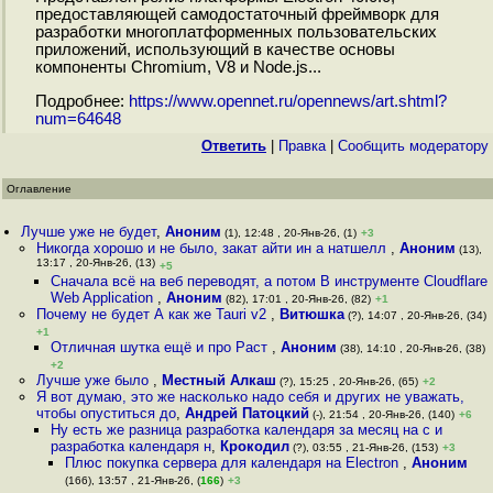
предоставляющей самодостаточный фреймворк для
разработки многоплатформенных пользовательских
приложений, использующий в качестве основы
компоненты Chromium, V8 и Node.js...
Подробнее:
https://www.opennet.ru/opennews/art.shtml?
num=64648
Ответить
|
Правка
|
Cообщить модератору
Оглавление
Лучше уже не будет
,
Аноним
(1), 12:48 , 20-Янв-26, (1)
+3
Никогда хорошо и не было, закат айти ин а натшелл
,
Аноним
(13),
13:17 , 20-Янв-26, (13)
+5
Сначала всё на веб переводят, а потом В инструменте Cloudflare
Web Application
,
Аноним
(82), 17:01 , 20-Янв-26, (82)
+1
Почему не будет А как же Tauri v2
,
Витюшка
(?), 14:07 , 20-Янв-26, (34)
+1
Отличная шутка ещё и про Раст
,
Аноним
(38), 14:10 , 20-Янв-26, (38)
+2
Лучше уже было
,
Местный Алкаш
(?), 15:25 , 20-Янв-26, (65)
+2
Я вот думаю, это же насколько надо себя и других не уважать,
чтобы опуститься до
,
Андрей Патоцкий
(-), 21:54 , 20-Янв-26, (140)
+6
Ну есть же разница разработка календаря за месяц на c и
разработка календаря н
,
Крокодил
(?), 03:55 , 21-Янв-26, (153)
+3
Плюс покупка сервера для календаря на Electron
,
Аноним
(166), 13:57 , 21-Янв-26, (
166
)
+3