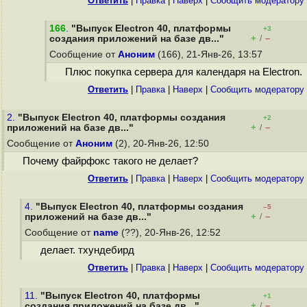
Ответить
|
Правка
|
Наверх
|
Cообщить модератору
166
.
"Выпуск Electron 40, платформы
+3
+
–
создания приложений на базе дв..."
/
Сообщение от
Аноним
(166), 21-Янв-26, 13:57
Плюс покупка сервера для календаря на Electron.
Ответить
|
Правка
|
Наверх
|
Cообщить модератору
2.
"Выпуск Electron 40, платформы создания
+2
+
–
приложений на базе дв..."
/
Сообщение от
Аноним
(2), 20-Янв-26, 12:50
Почему файрфокс такого не делает?
Ответить
|
Правка
|
Наверх
|
Cообщить модератору
4.
"Выпуск Electron 40, платформы создания
–5
+
–
приложений на базе дв..."
/
Сообщение от
name
(??), 20-Янв-26, 12:52
делает. тхундебирд
Ответить
|
Правка
|
Наверх
|
Cообщить модератору
11.
"Выпуск Electron 40, платформы
+1
+
–
создания приложений на базе дв..."
/