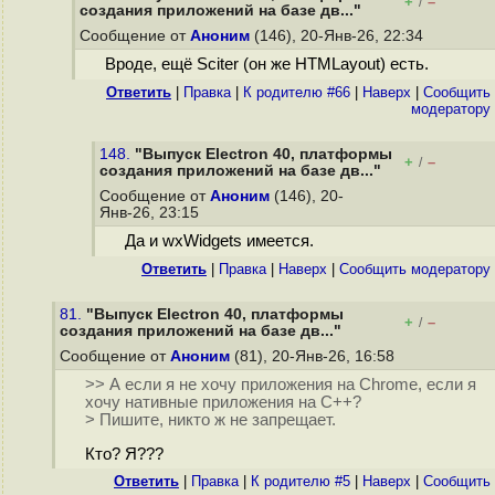
+
–
/
создания приложений на базе дв..."
Сообщение от
Аноним
(146), 20-Янв-26, 22:34
Вроде, ещё Sciter (он же HTMLayout) есть.
Ответить
|
Правка
|
К родителю #66
|
Наверх
|
Cообщить
модератору
148.
"Выпуск Electron 40, платформы
+
–
/
создания приложений на базе дв..."
Сообщение от
Аноним
(146), 20-
Янв-26, 23:15
Да и wxWidgets имеется.
Ответить
|
Правка
|
Наверх
|
Cообщить модератору
81.
"Выпуск Electron 40, платформы
+
–
/
создания приложений на базе дв..."
Сообщение от
Аноним
(81), 20-Янв-26, 16:58
>> А если я не хочу приложения на Chrome, если я
хочу нативные приложения на C++?
> Пишите, никто ж не запрещает.
Кто? Я???
Ответить
|
Правка
|
К родителю #5
|
Наверх
|
Cообщить