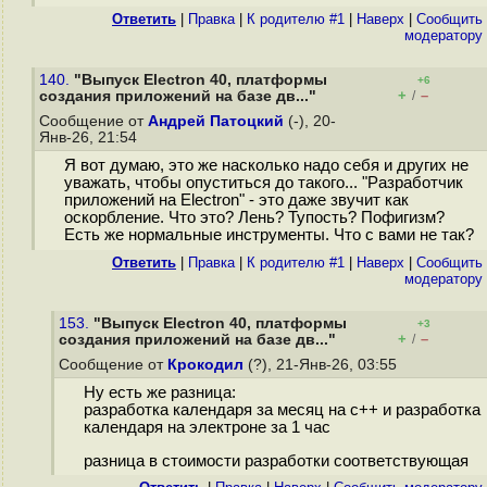
Ответить
|
Правка
|
К родителю #1
|
Наверх
|
Cообщить
модератору
140.
"Выпуск Electron 40, платформы
+6
+
–
создания приложений на базе дв..."
/
Сообщение от
Андрей Патоцкий
(-), 20-
Янв-26, 21:54
Я вот думаю, это же насколько надо себя и других не
уважать, чтобы опуститься до такого... "Разработчик
приложений на Electron" - это даже звучит как
оскорбление. Что это? Лень? Тупость? Пофигизм?
Есть же нормальные инструменты. Что с вами не так?
Ответить
|
Правка
|
К родителю #1
|
Наверх
|
Cообщить
модератору
153.
"Выпуск Electron 40, платформы
+3
+
–
создания приложений на базе дв..."
/
Сообщение от
Крокодил
(?), 21-Янв-26, 03:55
Ну есть же разница:
разработка календаря за месяц на c++ и разработка
календаря на электроне за 1 час
разница в стоимости разработки соответствующая