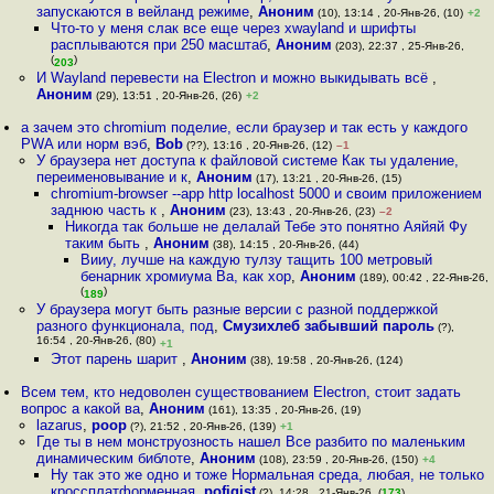
запускаются в вейланд режиме
,
Аноним
(10), 13:14 , 20-Янв-26, (10)
+2
Что-то у меня слак все еще через xwayland и шрифты
расплываются при 250 масштаб
,
Аноним
(203), 22:37 , 25-Янв-26,
(
)
203
И Wayland перевести на Electron и можно выкидывать всё
,
Аноним
(29), 13:51 , 20-Янв-26, (26)
+2
а зачем это chromium поделие, если браузер и так есть у каждого
PWA или норм вэб
,
Bob
(??), 13:16 , 20-Янв-26, (12)
–1
У браузера нет доступа к файловой системе Как ты удаление,
переименовывание и к
,
Аноним
(17), 13:21 , 20-Янв-26, (15)
chromium-browser --app http localhost 5000 и своим приложением
заднюю часть к
,
Аноним
(23), 13:43 , 20-Янв-26, (23)
–2
Никогда так больше не делалай Тебе это понятно Аяйяй Фу
таким быть
,
Аноним
(38), 14:15 , 20-Янв-26, (44)
Вииу, лучше на каждую тулзу тащить 100 метровый
бенарник хромиума Ва, как хор
,
Аноним
(189), 00:42 , 22-Янв-26,
(
)
189
У браузера могут быть разные версии с разной поддержкой
разного функционала, под
,
Смузихлеб забывший пароль
(?),
16:54 , 20-Янв-26, (80)
+1
Этот парень шарит
,
Аноним
(38), 19:58 , 20-Янв-26, (124)
Всем тем, кто недоволен существованием Electron, стоит задать
вопрос а какой ва
,
Аноним
(161), 13:35 , 20-Янв-26, (19)
lazarus
,
poop
(?), 21:52 , 20-Янв-26, (139)
+1
Где ты в нем монструозность нашел Все разбито по маленьким
динамическим библоте
,
Аноним
(108), 23:59 , 20-Янв-26, (150)
+4
Ну так это же одно и тоже Нормальная среда, любая, не только
кроссплатформенная
,
pofigist
(?), 14:28 , 21-Янв-26, (
173
)