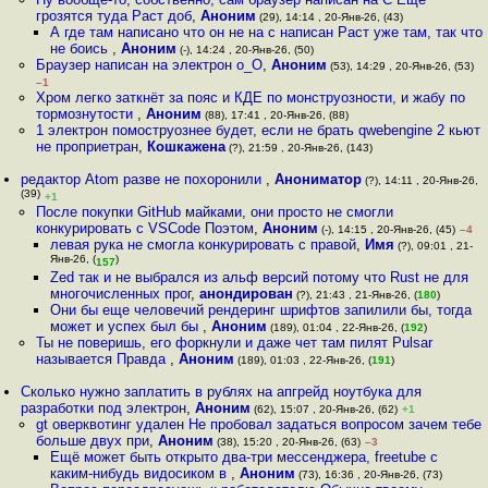
грозятся туда Раст доб
,
Аноним
(29), 14:14 , 20-Янв-26, (43)
А где там написано что он не на с написан Раст уже там, так что
не боись
,
Аноним
(-), 14:24 , 20-Янв-26, (50)
Браузер написан на электрон o_O
,
Аноним
(53), 14:29 , 20-Янв-26, (53)
–1
Хром легко заткнёт за пояс и КДЕ по монструозности, и жабу по
тормознутости
,
Аноним
(88), 17:41 , 20-Янв-26, (88)
1 электрон помоструознее будет, если не брать qwebengine 2 кьют
не проприетран
,
Кошкажена
(?), 21:59 , 20-Янв-26, (143)
редактор Atom разве не похоронили
,
Анониматор
(?), 14:11 , 20-Янв-26,
(39)
+1
После покупки GitHub майками, они просто не смогли
конкурировать с VSCode Поэтом
,
Аноним
(-), 14:15 , 20-Янв-26, (45)
–4
левая рука не смогла конкурировать с правой
,
Имя
(?), 09:01 , 21-
Янв-26, (
)
157
Zed так и не выбрался из альф версий потому что Rust не для
многочисленных прог
,
анондирован
(?), 21:43 , 21-Янв-26, (
180
)
Они бы еще человечий рендеринг шрифтов запилили бы, тогда
может и успех был бы
,
Аноним
(189), 01:04 , 22-Янв-26, (
192
)
Ты не поверишь, его форкнули и даже чет там пилят Pulsar
называется Правда
,
Аноним
(189), 01:03 , 22-Янв-26, (
191
)
Сколько нужно заплатить в рублях на апгрейд ноутбука для
разработки под электрон
,
Аноним
(62), 15:07 , 20-Янв-26, (62)
+1
gt оверквотинг удален Не пробовал задаться вопросом зачем тебе
больше двух при
,
Аноним
(38), 15:20 , 20-Янв-26, (63)
–3
Ещё может быть открыто два-три мессенджера, freetube с
каким-нибудь видосиком в
,
Аноним
(73), 16:36 , 20-Янв-26, (73)