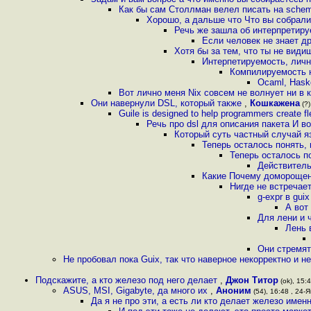
Как бы сам Столлман велел писать на schem
Хорошо, а дальше что Что вы собрали
Речь же зашла об интерпретиру
Если человек не знает д
Хотя бы за тем, что ты не вид
Интерпетируемость, лично
Компилируемость н
Ocaml, Hask
Вот лично меня Nix совсем не волнует ни в 
Они навернули DSL, который также
,
Кошкажена
(?)
Guile is designed to help programmers create fl
Речь про dsl для описания пакета И в
Который суть частный случай я
Теперь осталось понять,
Теперь осталось п
Действитель
Какие Почему доморощен
Нигде не встречае
g-expr в gui
А вот
Для лени и 
Лень 
Они стремят
Не пробовал пока Guix, так что наверное некорректно и 
Подскажите, а кто железо под него делает
,
Джон Титор
(ok), 15:4
ASUS, MSI, Gigabyte, да много их
,
Аноним
(54), 16:48 , 24-Я
Да я не про эти, а есть ли кто делает железо имен