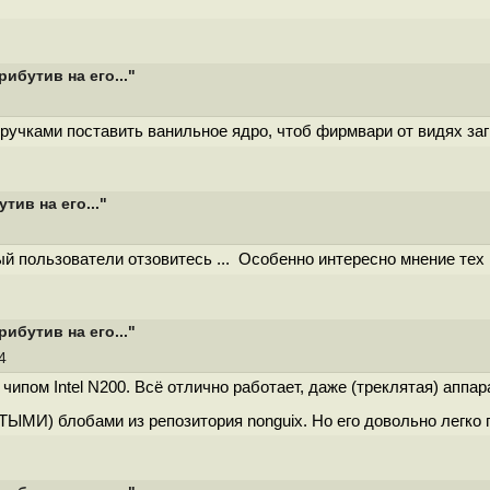
ибутив на его..."
 ручками поставить ванильное ядро, чтоб фирмвари от видях за
тив на его..."
ый пользователи отзовитесь ... Особенно интересно мнение тех к
ибутив на его..."
44
чипом Intel N200. Всё отлично работает, даже (треклятая) аппа
ТЫМИ) блобами из репозитория nonguix. Но его довольно легко 