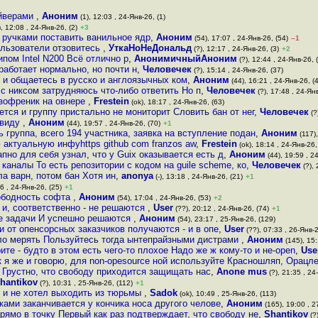
айверами
,
Аноним
(1), 12:03 , 24-Янв-26, (1)
, 12:08 , 24-Янв-26, (2)
+3
м ручками поставить ванильное ядр
,
Аноним
(54), 17:07 , 24-Янв-26, (54)
–1
ользователи отзовитесь
,
УткаНоНеДональд
(?), 12:17 , 24-Янв-26, (3)
+2
пом Intel N200 Всё отлично р
,
АнонимичныйАноним
(?), 12:44 , 24-Янв-26, 
работает нормально, но почти н
,
Человечек
(?), 15:14 , 24-Янв-26, (37)
 и общаетесь в русско и англоязычных ком
,
Аноним
(44), 16:21 , 24-Янв-26, (
с никсом затрудняюсь что-либо ответить Но п
,
Человечек
(?), 17:48 , 24-Янв
зофреник на овнере
,
Frestein
(ok), 18:17 , 24-Янв-26, (63)
тся и группу пристально не мониторит Словить бан от нег
,
Человечек
(?
 виду
,
Аноним
(44), 19:57 , 24-Янв-26, (70)
+1
 группа, всего 194 участника, заявка на вступление подан
,
Аноним
(117),
актуальную инфуhttps github com franzos aw
,
Frestein
(ok), 18:14 , 24-Янв-26,
апно для себя узнал, что у Guix оказывается есть д
,
Аноним
(44), 19:59 , 2
 каналы То есть репозитории с кодом на guile scheme, ко
,
Человечек
(?), 
ла варн, потом бан Хотя ин
,
anonya
(-), 13:18 , 24-Янв-26, (21)
+1
6 , 24-Янв-26, (25)
+1
ободность софта
,
Аноним
(54), 17:04 , 24-Янв-26, (53)
+2
 и, соответственно - не решаются
,
User
(??), 20:12 , 24-Янв-26, (74)
+1
ые задачи И успешно решаются
,
Аноним
(54), 23:17 , 25-Янв-26, (129)
и от опенсорсных заказчиков получаются - и в опе
,
User
(??), 07:33 , 26-Янв-2
ло мерять Пользуйтесь тогда ынтепрайзными дистрами
,
Аноним
(145), 15:
ите - будто в этом есть чего-то плохое Надо же ж кому-то и не-open
,
Use
к я же и говорю, для non-opesource ной используйте Красношляп, Орацле
Грустно, что свободу приходится защищать нас
,
Anone mus
(?), 21:35 , 24
hantikov
(?), 10:31 , 25-Янв-26, (112)
+1
 и не хотел выходить из тюрьмы
,
Sadok
(ok), 10:49 , 25-Янв-26, (113)
ками заканчивается у кончика носа другого челове
,
Аноним
(165), 19:00 , 2
рямо в точку Первый как раз подтверждает, что свободу не
,
Shantikov
(?)