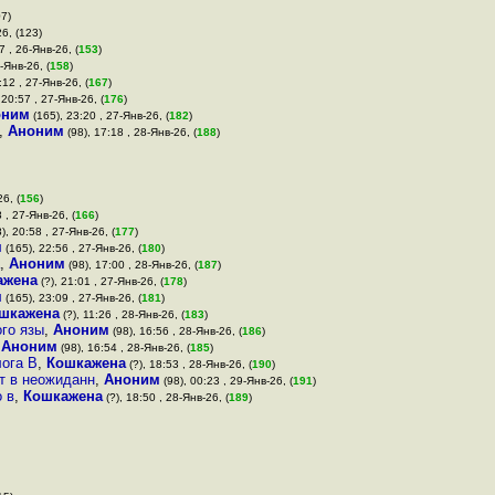
07)
26, (123)
7 , 26-Янв-26, (
153
)
-Янв-26, (
158
)
:12 , 27-Янв-26, (
167
)
 20:57 , 27-Янв-26, (
176
)
оним
(165), 23:20 , 27-Янв-26, (
182
)
,
Аноним
(98), 17:18 , 28-Янв-26, (
188
)
6, (
156
)
 , 27-Янв-26, (
166
)
), 20:58 , 27-Янв-26, (
177
)
м
(165), 22:56 , 27-Янв-26, (
180
)
,
Аноним
(98), 17:00 , 28-Янв-26, (
187
)
ажена
(?), 21:01 , 27-Янв-26, (
178
)
м
(165), 23:09 , 27-Янв-26, (
181
)
шкажена
(?), 11:26 , 28-Янв-26, (
183
)
ого язы
,
Аноним
(98), 16:56 , 28-Янв-26, (
186
)
,
Аноним
(98), 16:54 , 28-Янв-26, (
185
)
лога В
,
Кошкажена
(?), 18:53 , 28-Янв-26, (
190
)
т в неожиданн
,
Аноним
(98), 00:23 , 29-Янв-26, (
191
)
 в
,
Кошкажена
(?), 18:50 , 28-Янв-26, (
189
)