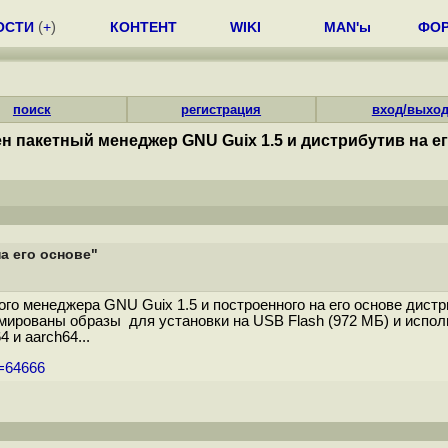
ОСТИ
(
+
)
КОНТЕНТ
WIKI
MAN'ы
ФО
поиск
регистрация
вход/выхо
н пакетный менеджер GNU Guix 1.5 и дистрибутив на е
а его основе"
ого менеджера GNU Guix 1.5 и построенного на его основе дист
мированы образы для установки на USB Flash (972 МБ) и испол
 и aarch64...
m=64666