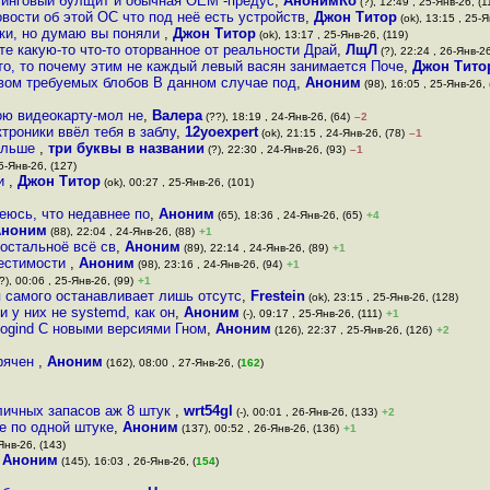
етинговый булщит и обычная OEM -предус
,
АнонимКо
(?), 12:49 , 25-Янв-26, (1
овости об этой ОС что под неё есть устройств
,
Джон Титор
(ok), 13:15 , 25-Я
вки, но думаю вы поняли
,
Джон Титор
(ok), 13:17 , 25-Янв-26, (119)
е какую-то что-то оторванное от реальности Драй
,
ЛщЛ
(?), 22:24 , 26-Янв-26
то, то почему этим не каждый левый васян занимается Поче
,
Джон Тито
вом требуемых блобов В данном случае под
,
Аноним
(98), 16:05 , 25-Янв-26, 
ою видеокарту-мол не
,
Валера
(??), 18:19 , 24-Янв-26, (64)
–2
троники ввёл тебя в заблу
,
12yoexpert
(ok), 21:15 , 24-Янв-26, (78)
–1
больше
,
три буквы в названии
(?), 22:30 , 24-Янв-26, (93)
–1
5-Янв-26, (127)
ьи
,
Джон Титор
(ok), 00:27 , 25-Янв-26, (101)
еюсь, что недавнее по
,
Аноним
(65), 18:36 , 24-Янв-26, (65)
+4
Аноним
(88), 22:04 , 24-Янв-26, (88)
+1
 остальноё всё св
,
Аноним
(89), 22:14 , 24-Янв-26, (89)
+1
местимости
,
Аноним
(98), 23:16 , 24-Янв-26, (94)
+1
?), 00:06 , 25-Янв-26, (99)
+1
 самого останавливает лишь отсутс
,
Frestein
(ok), 23:15 , 25-Янв-26, (128)
 у них не systemd, как он
,
Аноним
(-), 09:17 , 25-Янв-26, (111)
+1
 logind C новыми версиями Гном
,
Аноним
(126), 22:37 , 25-Янв-26, (126)
+2
орячен
,
Аноним
(162), 08:00 , 27-Янв-26, (
162
)
личных запасов аж 8 штук
,
wrt54gl
(-), 00:01 , 26-Янв-26, (133)
+2
е по одной штуке
,
Аноним
(137), 00:52 , 26-Янв-26, (136)
+1
Янв-26, (143)
,
Аноним
(145), 16:03 , 26-Янв-26, (
154
)