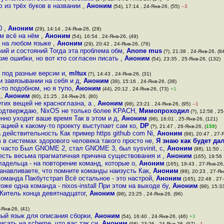
 из трёх буков в названии
,
Аноним
(54), 17:14 , 24-Янв-26, (55)
–3
80
,
Аноним
(29), 14:14 , 24-Янв-26, (29)
ам всё на нём
,
Аноним
(54), 16:54 , 24-Янв-26, (49)
ь на любом языке
,
Аноним
(29), 20:42 , 24-Янв-26, (76)
ий и состояний Тогда эта проблема обм
,
Anone mus
(?), 21:38 , 24-Янв-26, (8
ие ошибки, но вот кто согласен писать
,
Аноним
(54), 23:35 , 25-Янв-26, (132)
 под разные версии и
,
mltux
(?), 14:43 , 24-Янв-26, (31)
и завязывании на себя и д
,
Аноним
(38), 15:16 , 24-Янв-26, (38)
-то подобном, но я тупо
,
Аноним
(44), 20:12 , 24-Янв-26, (73)
+1
ч
,
Аноним
(80), 21:25 , 24-Янв-26, (80)
ругих вещей не красноглазна, а
,
Аноним
(98), 23:21 , 24-Янв-26, (95)
–1
подтверждаю, NixOS не только более KPACH
,
Мимопроходил
(?), 12:58 , 25
енно уходит ваше время Так в этом и д
,
Аноним
(98), 16:01 , 25-Янв-26, (121)
тацией к какому-то проекту выступает сам ко
,
DP
(?), 21:47 , 26-Янв-26, (
159
)
действительность Как пример https github com Ni
,
Аноним
(98), 20:47 , 27-
 системах здорового человека такого просто не
,
Я знаю как будет да
о часто Был GNOME 2, стал GNOME 3, был sysvinit, с
,
Аноним
(98), 11:50 ,
есть весьма прагматичная причина существования и
,
Аноним
(165), 19:56 
владельца - на повторение команд, которые о
,
Аноним
(165), 19:43 , 27-Янв-26,
анавливаете, что помните команды наизусть Как
,
Аноним
(98), 20:23 , 27-Ян
 команда Пакбутстрап Всё остальное - это настрой
,
Аноним
(165), 22:48 , 27-
оже одна команда - nixos-install При этом на выходе бу
,
Аноним
(98), 15:33
Житель конца девятнадцатог
,
Аноним
(98), 23:25 , 24-Янв-26, (96)
-Янв-26, (41)
ый язык для описания сборки
,
Аноним
(54), 16:40 , 24-Янв-26, (46)
+3
исать на scheme, что вас так си
,
Аноним
(98), 23:26 , 24-Янв-26, (97)
–1