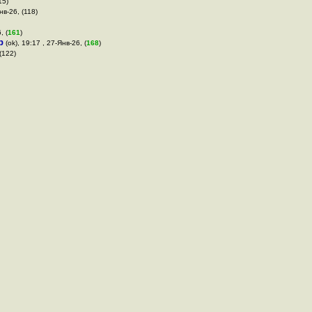
15)
нв-26, (118)
, (
161
)
р
(ok), 19:17 , 27-Янв-26, (
168
)
(122)