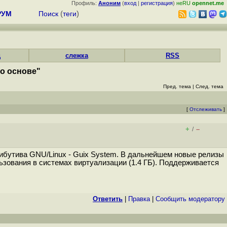
Профиль:
Аноним
(
вход
|
регистрация
)
неRU
opennet.me
РУМ
Поиск
(
теги
)
д
слежка
RSS
го основе"
Пред. тема
|
След. тема
[
Отслеживать
]
+
–
/
рибутива GNU/Linux - Guix System. В дальнейшем новые релизы
ьзования в системах виртуализации (1.4 ГБ). Поддерживается
Ответить
|
Правка
|
Cообщить модератору