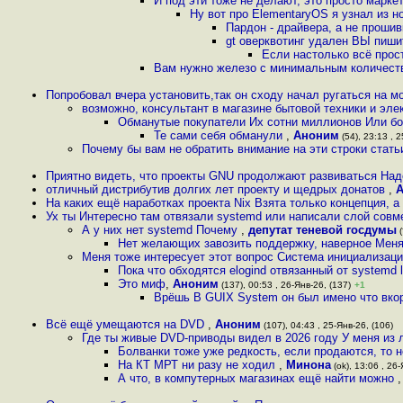
И под эти тоже не делают, это просто марк
Ну вот про ElementaryOS я узнал из н
Пардон - драйвера, а не проши
gt оверквотинг удален ВЫ пишит
Если настолько всё прос
Вам нужно железо с минимальным количест
Попробовал вчера установить,так он сходу начал ругаться на м
возможно, консультант в магазине бытовой техники и элек
Обманутые покупатели Их сотни миллионов Или 
Те сами себя обманули
,
Аноним
(54), 23:13 , 2
Почему бы вам не обратить внимание на эти строки стат
Приятно видеть, что проекты GNU продолжают развиваться Над
отличный дистрибутив долгих лет проекту и щедрых донатов
,
На каких ещё наработках проекта Nix Взята только концепция, а
Ух ты Интересно там отвязали systemd или написали слой сов
А у них нет systemd Почему
,
депутат теневой госдумы
(
Нет желающих завозить поддержку, наверное Меня
Меня тоже интересует этот вопрос Система инициализации
Пока что обходятся elogind отвязанный от systemd
Это миф
,
Аноним
(137), 00:53 , 26-Янв-26, (137)
+1
Врёшь В GUIX System он был имено что вк
Всё ещё умещаются на DVD
,
Аноним
(107), 04:43 , 25-Янв-26, (106)
Где ты живые DVD-приводы видел в 2026 году У меня из 
Болванки тоже уже редкость, если продаются, то н
На КТ МРТ ни разу не ходил
,
Минона
(ok), 13:06 , 26-
А что, в компутерных магазинах ещё найти можно