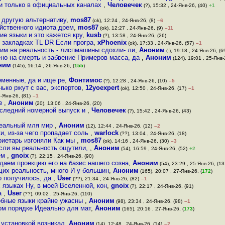
а и только в официальных каналах
,
Человечек
(?), 15:32 , 24-Янв-26, (40)
+1
 другую альтернативу
,
mos87
(ok), 12:24 , 24-Янв-26, (8)
–6
йственного идиота дрем
,
mos87
(ok), 12:27 , 24-Янв-26, (9)
–11
ие языки и это кажется кру
,
kusb
(?), 13:58 , 24-Янв-26, (26)
в закладках TL DR Если програ
,
xPhoenix
(ok), 17:33 , 24-Янв-26, (57)
–1
им на реальность - лиспмашины сдохли- ли
,
Аноним
(-), 19:18 , 24-Янв-26, (6
ено на смерть и забвение Примеров масса, да
,
Аноним
(124), 19:01 , 25-Янв-
ним
(145), 16:14 , 26-Янв-26, (
155
)
еменные, да и ище ре
,
Фонтимос
(?), 12:28 , 24-Янв-26, (10)
–5
ько ржут с вас, экспертов
,
12yoexpert
(ok), 12:50 , 24-Янв-26, (17)
–1
4-Янв-26, (81)
–1
из
,
Аноним
(20), 13:06 , 24-Янв-26, (20)
последний номерной выпуск и
,
Человечек
(?), 15:42 , 24-Янв-26, (43)
 реальный мля мир
,
Аноним
(12), 12:44 , 24-Янв-26, (12)
–2
, из-за чего пропадает соль
,
warlock
(??), 13:04 , 24-Янв-26, (18)
риетарь изгоняли Как мы
,
mos87
(ok), 14:16 , 24-Янв-26, (30)
–3
если вы реальность ощутили,
,
Аноним
(54), 16:59 , 24-Янв-26, (52)
+2
аем
,
gnoix
(?), 22:15 , 24-Янв-26, (90)
аем проекцию его на базис нашего созна
,
Аноним
(54), 23:29 , 25-Янв-26, (13
щих реальность, много И у большин
,
Аноним
(165), 20:07 , 27-Янв-26, (
172
)
о получилось, да
,
User
(??), 21:34 , 24-Янв-26, (82)
–1
языках Ну, в моей Вселенной, кон
,
gnoix
(?), 22:17 , 24-Янв-26, (91)
да
,
User
(??), 09:02 , 25-Янв-26, (110)
обные языки крайне ужасны
,
Аноним
(98), 23:34 , 24-Янв-26, (98)
–1
ом порядке Идеально для мат
,
Аноним
(165), 20:16 , 27-Янв-26, (
173
)
 установкой возникал
,
Аноним
(14), 12:48 , 24-Янв-26, (14)
–2