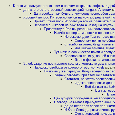
Кто-то использует его как там с неочем открытым софтом и др
для этого есть сторонний репозиторий nonguix
,
Аноним
(2)
Да и вообще, как будто, линуксоид неспособен са
Хороший вопрос Интересно как он на ноутах, реальный п
Привет Отзываюсь Использую его на планшете с чи
Перешёл с никсоси на гикс года 4 назад На ноутах 
Приветствую Раз вы реальный пользователь
Насчёт консервативности в сравнении 
Не рекомендую Там тот еще ши
Овнер там почти не общае
Спасибо за ответ, буду иметь в
Чот шибко элитная видать
Тут можно сообщества найти и прочую 
Спасибо за ссылку, по ней внез
Это не форки, а гиксовые
За обсуждение неоткрытого софта в контексте guix снача
Парадокс свободы от которого грустно
,
kusb
(?), 13:5
Ну почему же парадокс Люди всецело за св
Задачи работать при этом не ставятся
Ставятся, работать опенсорсн
и даже опесорсные деньг
Всё бы вам на баб
Вы так говор
Ну та
Цензурируя обсуждение несвободного 
Свобода не бывает принудительной
,
S
да-да цеплялся завсе пальцами
И Кант Свобода размахивать ру
Очень хороший пример, п