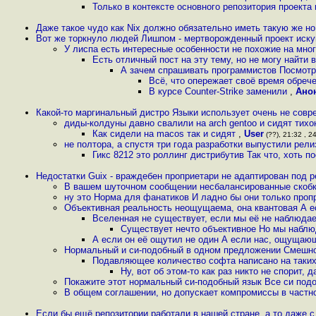
Только в контексте основного репозитория проект
Даже такое чудо как Nix должно обязательно иметь такую же но
Вот же торкнуло людей Лишпом - мертворожденный проект иску
У лиспа есть интересные особенности не похожие на мног
Есть отличный пост на эту тему, но не могу найти 
А зачем спрашивать программистов Посмотр
Всё, что опережает своё время обреч
В курсе Counter-Strike заменили
,
Ано
Какой-то маргинальный дистро Языки использует очень не совр
диды-колдуны давно свалили на arch gentoo и сидят тихон
Как сидели на macos так и сидят
,
User
(??), 21:32 , 2
не полтора, а спустя три года разработки выпустили рел
Гикс 8212 это роллинг дистрибутив Так что, хоть 
Недостатки Guix - враждебен проприетари не адаптирован под
В вашем шуточном сообщении несбалансированные скобки
ну это Норма для фанатиков И ладно бы они только проп
Объективная реальность неощущаема, она квантовая А 
Вселенная не существует, если мы её не наблюд
Существует нечто объективное Но мы наблюд
А если он её ощутил не один А если нас, ощущаю
Нормальный и си-подобный в одном предложении Смешн
Подавляющее количество софта написано на таких 
Ну, вот об этом-то как раз никто не спорит, 
Покажите этот нормальный си-подобный язык Все си под
В общем соглашении, но допускает компромиссы в частн
Если бы ещё репозитории работали в нашей стране, а то даже с