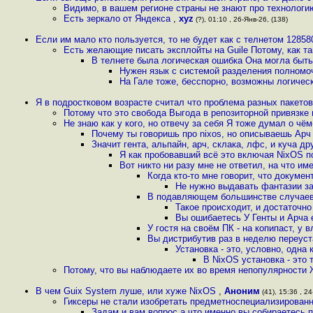
Видимо, в вашем регионе страны не знают про технологию
Есть зеркало от Яндекса
,
xyz
(?), 01:10 , 26-Янв-26, (138)
Если им мало кто пользуется, то не будет как с телнетом 1285
Есть желающие писать эксплойты на Guile Потому, как т
В телнете была логическая ошибка Она могла быт
Нужен язык с системой разделения полномоч
На Гале тоже, бесспорно, возможны логическ
Я в подростковом возрасте считал что проблема разных пакетов
Потому что это свобода Выгода в репозиторной привязке 
Не знаю как у кого, но отвечу за себя Я тоже думал о чём
Почему ты говоришь про nixos, но описываешь Ар
Значит гента, альпайн, арч, склака, лфс, и куча д
Я как пробовавший всё это включая NixOS 
Вот никто ни разу мне не ответил, на что им
Когда кто-то мне говорит, что докумен
Не нужно выдавать фантазии за 
В подавляющем большинстве случаев в
Такое происходит, и достаточн
Вы ошибаетесь У Генты и Арча 
У гостя на своём ПК - на копипаст, у 
Вы дистрибутив раз в неделю переуст
Установка - это, условно, одна
В NixOS установка - это т
Потому, что вы наблюдаете их во время непопулярности 
В чем Guix System луше, или хуже NixOS
,
Аноним
(41), 15:36 , 24
Гиксеры не стали изобретать предметноспециализированн
Задам и вам вопрос а что именно вы собираетесь п