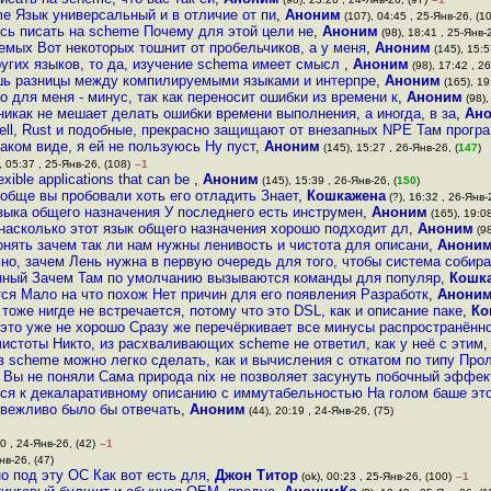
e Язык универсальный и в отличие от пи
,
Аноним
(107), 04:45 , 25-Янв-26, (1
сь писать на scheme Почему для этой цели не
,
Аноним
(98), 18:41 , 25-Янв-
емых Вот некоторых тошнит от пробельчиков, а у меня
,
Аноним
(145), 15:5
ругих языков, то да, изучение schema имеет смысл
,
Аноним
(98), 17:42 , 26
ишь разницы между компилируемыми языками и интерпре
,
Аноним
(165), 19
 для меня - минус, так как переносит ошибки из времени к
,
Аноним
(98),
икак не мешает делать ошибки времени выполнения, а иногда, в за
,
Ан
ell, Rust и подобные, прекрасно защищают от внезапных NPE Там програ
каком виде, я ей не пользуюсь Ну пуст
,
Аноним
(145), 15:27 , 26-Янв-26, (
147
)
, 05:37 , 25-Янв-26, (108)
–1
exible applications that can be
,
Аноним
(145), 15:39 , 26-Янв-26, (
150
)
ообще вы пробовали хоть его отладить Знает
,
Кошкажена
(?), 16:32 , 26-Янв-2
зыка общего назначения У последнего есть инструмен
,
Аноним
(165), 19:08
 насколько этот язык общего назначения хорошо подходит дл
,
Аноним
(98
онять зачем так ли нам нужны ленивость и чистота для описани
,
Анони
но, зачем Лень нужна в первую очередь для того, чтобы система собира
ный Зачем Там по умолчанию вызываются команды для популяр
,
Кошк
тся Мало на что похож Нет причин для его появления Разработк
,
Анони
x тоже нигде не встречается, потому что это DSL, как и описание паке
,
Ко
 это уже не хорошо Сразу же перечёркивает все минусы распространённ
чистоты Никто, из расхваливающих scheme не ответил, как у неё с этим
в scheme можно легко сделать, как и вычисления с откатом по типу Про
Вы не поняли Сама природа nix не позволяет засунуть побочный эффек
ся к декаларативному описанию с иммутабельностью На голом баше это
невежливо было бы отвечать
,
Аноним
(44), 20:19 , 24-Янв-26, (75)
0 , 24-Янв-26, (42)
–1
нв-26, (47)
но под эту ОС Как вот есть для
,
Джон Титор
(ok), 00:23 , 25-Янв-26, (100)
–1