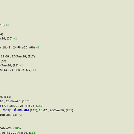
(13)
+5
44)
-26, (60)
+1
), 18:43 , 24-Янв-26, (66)
+1
 13:06 , 25-Янв-26, (117)
 (62)
4-Янв-26, (71)
+1
20:44 , 24-Янв-26, (77)
+1
6, (141)
18 , 26-Янв-26, (
145
)
r
(??), 15:29 , 26-Янв-26, (
148
)
, Астр
,
Аноним
(145), 15:47 , 26-Янв-26, (
151
)
-Янв-26, (83)
+2
7-Янв-26, (
165
)
, 08:41 , 29-Янв-26, (
192
)