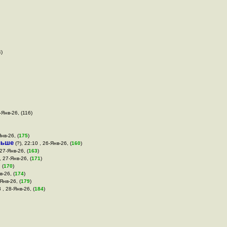
4)
-Янв-26, (116)
Янв-26, (
175
)
льше
(?), 22:10 , 26-Янв-26, (
160
)
 27-Янв-26, (
163
)
, 27-Янв-26, (
171
)
 (
170
)
в-26, (
174
)
Янв-26, (
179
)
 , 28-Янв-26, (
184
)