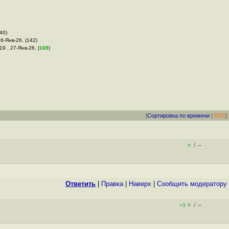
140)
26-Янв-26, (142)
19 , 27-Янв-26, (
169
)
[
Сортировка по времени
|
RSS
]
+
–
/
Ответить
|
Правка
|
Наверх
|
Cообщить модератору
+
–
/
+3