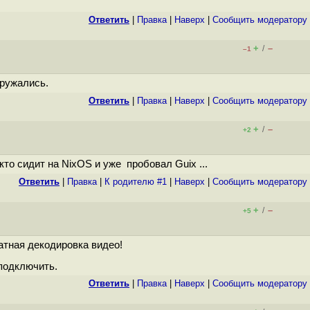
Ответить
|
Правка
|
Наверх
|
Cообщить модератору
+
–
/
–1
гружались.
Ответить
|
Правка
|
Наверх
|
Cообщить модератору
+
–
/
+2
то сидит на NixOS и уже пробовал Guix ...
Ответить
|
Правка
|
К родителю #1
|
Наверх
|
Cообщить модератору
+
–
/
+5
ратная декодировка видео!
подключить.
Ответить
|
Правка
|
Наверх
|
Cообщить модератору