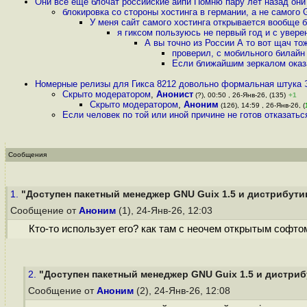
Они все ещё блочат российские айпи Помню пару лет назад они
блокировка со стороны хостинга в германии, а не самого
У меня сайт самого хостинга открывается вообще б
я гиксом пользуюсь не первый год и с увере
А вы точно из России А то вот щач то
проверил, с мобильного билайн
Если ближайшим зеркалом оказа
Номерные релизы для Гикса 8212 довольно формальная штука 
Скрыто модератором
,
Анонист
(?), 00:50 , 26-Янв-26, (135)
+1
Скрыто модератором
,
Аноним
(126), 14:59 , 26-Янв-26, (
Если человек по той или иной причине не готов отказаться
Сообщения
1.
"Доступен пакетный менеджер GNU Guix 1.5 и дистрибутив 
Сообщение от
Аноним
(1), 24-Янв-26, 12:03
Кто-то использует его? как там с неочем открытым софто
2.
"Доступен пакетный менеджер GNU Guix 1.5 и дистрибу
Сообщение от
Аноним
(2), 24-Янв-26, 12:08