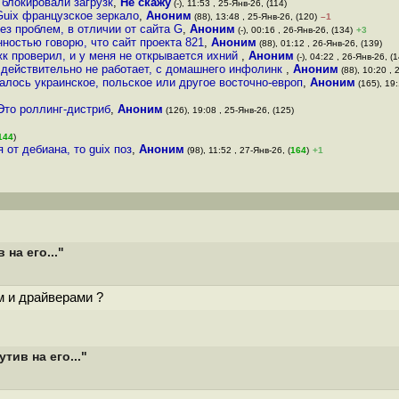
 блокировали загрузк
,
Не скажу
(-), 11:53 , 25-Янв-26, (114)
 Guix французское зеркало
,
Аноним
(88), 13:48 , 25-Янв-26, (120)
–1
ез проблем, в отличии от сайта G
,
Аноним
(-), 00:16 , 26-Янв-26, (134)
+3
нностью говорю, что сайт проекта 821
,
Аноним
(88), 01:12 , 26-Янв-26, (139)
жк проверил, и у меня не открывается ихний
,
Аноним
(-), 04:22 , 26-Янв-26, (
 действительно не работает, с домашнего инфолинк
,
Аноним
(88), 10:20 , 
лось украинское, польское или другое восточно-европ
,
Аноним
(165), 19:
Это роллинг-дистриб
,
Аноним
(126), 19:08 , 25-Янв-26, (125)
144
)
 от дебиана, то guix поз
,
Аноним
(98), 11:52 , 27-Янв-26, (
164
)
+1
на его..."
м и драйверами ?
тив на его..."