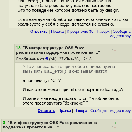
luaL_error(), и оно вываливатся с ошибкой и вы
получаете бэктрейс если у вас оно настроено.
Это то поведение которое должно быть by design.
Если вам нужна обработка таких исключений - это вы
реализуете у себя в коде, делается не сложно.
Ответить
|
Правка
|
К родителю #6
|
Наверх
|
Cообщить
модератору
13
.
"В инфраструктуре OSS Fuzz
+
–
/
реализована поддержка проектов на ..."
Сообщение от
fi
(ok), 27-Янв-26, 12:18
> Там написано что при любой ошибке нужно
вызывать luaL_error(), и оно вываливатся
а при чем тут "C" ?
И как это поможет при nil-die в портянке lua кода?
И зачем мне везде писать …or "" чтоб не было
этого пресловутого "бэктрейс" ?
Ответить
|
Правка
|
Наверх
|
Cообщить модератору
8
.
"В инфраструктуре OSS Fuzz реализована
+5
+
–
поддержка проектов на ..."
/