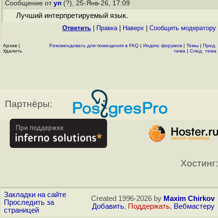
Сообщение от
уп
(?), 25-Янв-26, 17:09
Лучший интерпретируемый язык.
Ответить
|
Правка
|
Наверх
|
Cообщить модератору
Архив
|
Рекомендовать для помещения в FAQ
|
Индекс форумов
|
Темы
|
Пред.
Удалить
тема
|
След. тема
Партнёры:
Хостинг:
Закладки на сайте
Created 1996-2026 by
Maxim Chirkov
Проследить за
Добавить
,
Поддержать
,
Вебмастеру
страницей