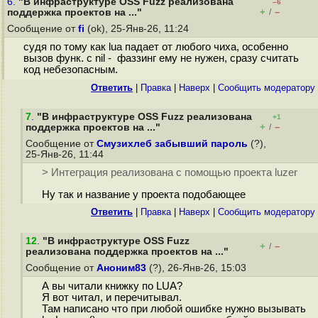
6.
"В инфраструктуре OSS Fuzz реализована
–6
+
–
поддержка проектов на ..."
/
Сообщение от
fi
(ok), 25-Янв-26, 11:24
судя по тому как lua падает от любого чиха, особенно
вызов функ. с nil - фаззинг ему не нужен, сразу считать
код небезопасным.
Ответить
|
Правка
|
Наверх
|
Cообщить модератору
7
.
"В инфраструктуре OSS Fuzz реализована
+1
+
–
поддержка проектов на ..."
/
Сообщение от
Смузихлеб забывший пароль
(?),
25-Янв-26, 11:44
> Интеграция реализована с помощью проекта luzer
Ну так и название у проекта подобающее
Ответить
|
Правка
|
Наверх
|
Cообщить модератору
12
.
"В инфраструктуре OSS Fuzz
+
–
/
реализована поддержка проектов на ..."
Сообщение от
Аноним83
(?), 26-Янв-26, 15:03
А вы читали книжку по LUA?
Я вот читал, и перечитывал.
Там написано что при любой ошибке нужно вызывать