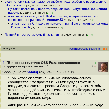
судя по тому как lua падает от любого чиха, особенно вызов функ с
nil - фаззин
,
fi
(ok), 11:24 , 25-Янв-26, (6)
–6
Ну так и название у проекта подобающее
,
Смузихлеб забывший
пароль
(?), 11:44 , 25-Янв-26, (
7
)
+1
А вы читали книжку по LUA Я вот читал, и перечитывал Там
написано что при любой
,
Аноним83
(?), 15:03 , 26-Янв-26, (
12
)
а при чем тут C И как это поможет при nil-die в портянке lua кода
И зачем м
,
fi
(ok), 12:18 , 27-Янв-26, (
13
)
Лучший интерпретируемый язык
,
уп
(?), 17:09 , 25-Янв-26, (
8
)
+5
Сообщения
[
Сортировка по времени
|
RSS
]
4.
"В инфраструктуре OSS Fuzz реализована
+5
+
–
поддержка проектов на ..."
/
Сообщение от
nataraj
(ok), 25-Янв-26, 07:19
Я бы хотел обратить внимание многоуважаемого
сообщества, что проект OSS Fuzz существует не в
вакууме, а является проектом Google, и для того чтобы
что-то в него добавить или изменить, необходимо с оным
Гуглом подписывать дополнительное соглашение о
передаче им своего кода.
один раз я в нем кой-чего поправил, и больше -- не буду...