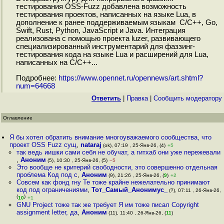
тестирования OSS-Fuzz добавлена возможность
тестирования проектов, написанных на языке Lua, в
дополнение к ранее поддерживаемым языкам C/C++, Go,
Swift, Rust, Python, JavaScript и Java. Интеграция
реализована с помощью проекта luzer, развивающего
специализированный инструментарий для фаззинг-
тестирования кода на языке Lua и расширений для Lua,
написанных на C/C++...
Подробнее:
https://www.opennet.ru/opennews/art.shtml?
num=64668
Ответить
|
Правка
|
Cообщить модератору
Оглавление
Я бы хотел обратить внимание многоуважаемого сообщества, что
проект OSS Fuzz сущ
,
nataraj
(ok), 07:19 , 25-Янв-26, (4)
+5
так ведь иишки сами себя не обучат, а гитхаб они уже пережевали
,
Аноним
(5), 10:30 , 25-Янв-26, (5)
–5
Это вообще не критерий свободности, это совершенно отдельная
проблема Код под с
,
Аноним
(9), 21:26 , 25-Янв-26, (
9
)
+2
Совсем как фонд гну Те тоже крайне нежелательно принимают
код под ограничениями
,
Тот_Самый_Анонимус_
(?), 07:11 , 26-Янв-26,
(
)
10
+1
GNU Project тоже так же требует Я им тоже писал Copyright
assignment letter, да
,
Аноним
(11), 11:40 , 26-Янв-26, (
11
)