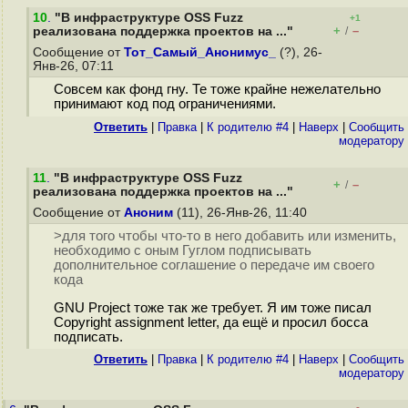
10
.
"В инфраструктуре OSS Fuzz
+1
+
–
реализована поддержка проектов на ..."
/
Сообщение от
Тот_Самый_Анонимус_
(?), 26-
Янв-26, 07:11
Совсем как фонд гну. Те тоже крайне нежелательно
принимают код под ограничениями.
Ответить
|
Правка
|
К родителю #4
|
Наверх
|
Cообщить
модератору
11
.
"В инфраструктуре OSS Fuzz
+
–
/
реализована поддержка проектов на ..."
Сообщение от
Аноним
(11), 26-Янв-26, 11:40
>для того чтобы что-то в него добавить или изменить,
необходимо с оным Гуглом подписывать
дополнительное соглашение о передаче им своего
кода
GNU Project тоже так же требует. Я им тоже писал
Copyright assignment letter, да ещё и просил босса
подписать.
Ответить
|
Правка
|
К родителю #4
|
Наверх
|
Cообщить
модератору