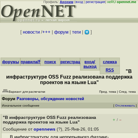
Профиль:
Аноним
(
вход
|
регистрация
)
неRU
opennet.me
[
новости
/
+++
|
форум
|
теги
|
]
форумы
правила/FAQ
поиск
регистрация
вход/
слежка
выход
RSS
"В
инфраструктуре OSS Fuzz реализована поддержка
проектов на языке Lua"
Вариант для распечатки
Пред. тема
|
След. тема
Форум
Разговоры, обсуждение новостей
Изначальное сообщение
[
Отслеживать
]
"В инфраструктуре OSS Fuzz реализована
+
–
/
поддержка проектов на языке Lua"
Сообщение от
opennews
(?), 25-Янв-26, 01:05
В инфраструктуру для непрерывного фаззинг-