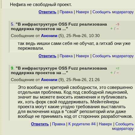
Нефига не свободный проект.
Ответить
|
Правка
|
Наверх
|
Cообщить модератору
5.
"В инфраструктуре OSS Fuzz реализована
–5
+
–
поддержка проектов на ..."
/
Сообщение от
Аноним
(5), 25-Янв-26, 10:30
так ведь иишки сами себя не обучат, а гитхаб они уже
пережевали.
Ответить
|
Правка
|
Наверх
|
Cообщить модератору
9
.
"В инфраструктуре OSS Fuzz реализована
+2
+
–
поддержка проектов на ..."
/
Сообщение от
Аноним
(9), 25-Янв-26, 21:26
Это вообще не критерий свободности, это совершенно
отдельная проблема. Код под свободной лицензией,
значит вы можете вносить изменения и публиковать
их, хоть форк свой поддерживать. Мейнтейнеры
проекта могут какие угодно требования выставлять
для включения кода в *свой* репозиторий или даже
вообще не принимать код от сторонних разработчиков.
Ответить
|
Правка
|
К родителю #4
|
Наверх
|
Cообщить
модератору