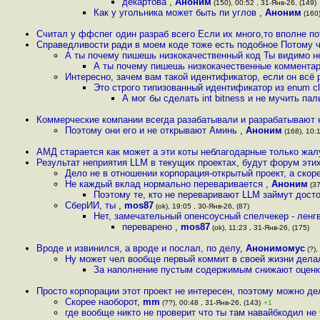
декартова
,
Аноним
(150), 00:52 , 31-Янв-26, (149)
Как у угольника может быть пи углов
,
Аноним
(160)
Считал у ффспег один разраб всего Если их много,то вполне п
Справедливости ради в моем коде тоже есть подобное Потому 
А ты почему пишешь низкокачественный код Ты видимо н
А ты почему пишешь низкокачественные коммента
Интересно, зачем вам такой идентификатор, если он всё 
Это строго типизованный идентификатор из enum cl
А мог бы сделать int bitness и не мучить па
Коммерческие компании всегда разабатывали и разрабатывают 
Поэтому они его и не открывают Аминь
,
Аноним
(168), 10:1
АМД старается как может а эти коты неблагодарные только жал
Результат неприятия LLM в текущих проектах, будут форум этих
Дело не в отношении корпорация-открытый проект, а скорее
Не каждый вклад нормально переваривается
,
Аноним
(37
Поэтому те, кто не переваривают LLM займут досто
СберИИ, ты
,
mos87
(ok), 19:05 , 30-Янв-26, (87)
Нет, замечательный опенсоусный спелчекер - ленг
переварено
,
mos87
(ok), 11:23 , 31-Янв-26, (175)
Вроде и извинился, а вроде и послал, по делу
,
Анонимомус
(?),
Ну может чел вообще первый коммит в своей жизни делал
За наполнение пустым содержимым снижают оценк
Просто корпорации этот проект не интересен, поэтому можно де
Скорее наоборот
,
mm
(??), 00:48 , 31-Янв-26, (143)
+1
где вообще никто не проверит что ты там навайбкодил не