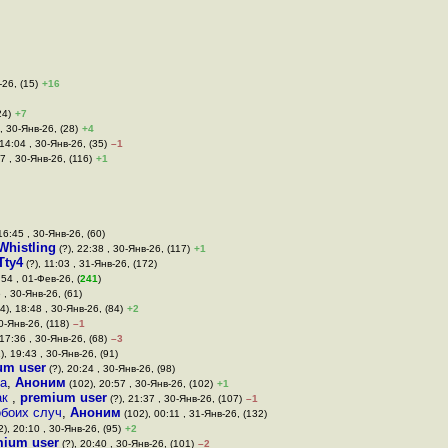
-26, (15)
+16
24)
+7
, 30-Янв-26, (28)
+4
 14:04 , 30-Янв-26, (35)
–1
7 , 30-Янв-26, (116)
+1
16:45 , 30-Янв-26, (60)
Whistling
(?), 22:38 , 30-Янв-26, (117)
+1
Tty4
(?), 11:03 , 31-Янв-26, (172)
:54 , 01-Фев-26, (
241
)
 , 30-Янв-26, (61)
4), 18:48 , 30-Янв-26, (84)
+2
0-Янв-26, (118)
–1
 17:36 , 30-Янв-26, (68)
–3
), 19:43 , 30-Янв-26, (91)
um user
(?), 20:24 , 30-Янв-26, (98)
ва
,
Аноним
(102), 20:57 , 30-Янв-26, (102)
+1
ак
,
premium user
(?), 21:37 , 30-Янв-26, (107)
–1
обоих случ
,
Аноним
(102), 00:11 , 31-Янв-26, (132)
), 20:10 , 30-Янв-26, (95)
+2
mium user
(?), 20:40 , 30-Янв-26, (101)
–2