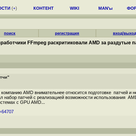
ОСТИ
(
+
)
КОНТЕНТ
WIKI
MAN'ы
ФО
поиск
регистрация
вход/выхо
зработчики FFmpeg раскритиковали AMD за раздутые п
тчи"
компанию AMD внимательнее относится подготовке патчей и не
набор патчей с реализацией возможности использования AMD HIP
истемах с GPU AMD...
m=64707