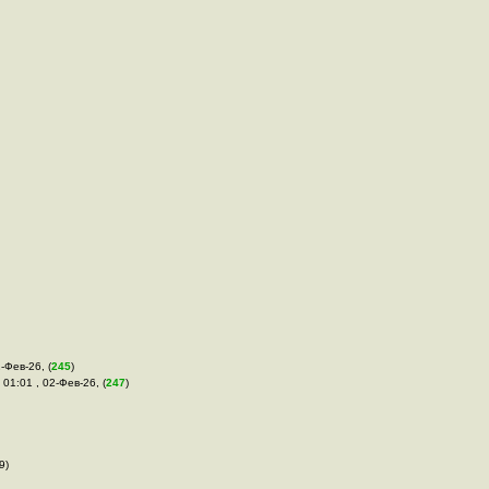
-Фев-26, (
245
)
 01:01 , 02-Фев-26, (
247
)
9)