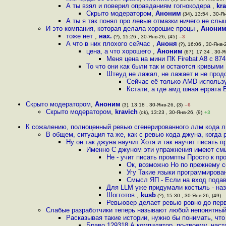
А ты взял и поверил оправданиям гогнокодера
,
kr
Скрыто модератором
,
Аноним
(34), 13:54 , 30-Ян
А ты я так понял про левые отмазки ничего не слы
И это компания, которая делала хорошие процы
,
Анони
тоже нет
,
нах.
(?), 15:26 , 30-Янв-26, (45)
–3
А что в них плохого сейчас
,
Аноня
(?), 16:06 , 30-Янв-2
цена, а что хорошего
,
Аноним
(67), 17:34 , 30-Я
Меня цена на мини ПК Firebat A8 с 8
То что они как были так и остаются кривыми
Штеуд не лажал, не лажает и не продо
Сейчас её только AMD использ
Кстати, а где амд шная еррата
Скрыто модератором
,
Аноним
(3), 13:18 , 30-Янв-26, (3)
–6
Скрыто модератором
,
kravich
(ok), 13:23 , 30-Янв-26, (9)
+3
К сожалению, полноценный ревью сгенерированного ллм кода 
В общем, ситуация та же, как с ревью кода джуна, когд
Ну он так джуна научит Хотя и так научит писать 
Именно С джуном эти упражнения имеют смыс
Не - учит писать промпты Просто к пр
Ок, возможно Но по прежнему с
Угу Такие языки программирова
Смысл ЯП - Если на вход подав
Для LLM уже придумали костыль - на
Шогготов
,
kusb
(?), 15:30 , 30-Янв-26, (49)
Ревьювер делает ревью ровно до перво
Слабые разработчики теперь называют любой непонятный
Расказывая такие истории, нужно бы понимать, что
Браво 129318 А компилятор, по-твоему, насто