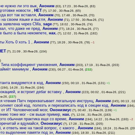
не нужно ли это вык
,
Аноним
(63), 17:23 , 30-Янв-26, (63)
дготовке новости
,
НЕТ
(?), 17:30 , 30-Янв-26, (65)
уда вот так вставля
,
Аноним
(70), 17:48 , 30-Янв-26, (70)
на своем языке и выгля
,
Аноним
(71), 17:50 , 30-Янв-26, (71)
ка заявлена через CMa
,
sage
(??), 18:02 , 30-Янв-26, (74)
зал, что даже не пред
,
Аноним
(77), 18:24 , 30-Янв-26, (77)
не было а была некомпете
,
нах.
(?), 12:02 , 31-Янв-26, (182)
ты Хоть 0 хоть 1
,
Аноним
(77), 18:26 , 30-Янв-26, (78)
–1
НЕТ
(?), 21:09 , 30-Янв-26, (104)
)
о Типа коэффициент умножения
,
Аноним
(203), 17:19 , 31-Янв-26, (203)
 займёт минимум
,
Аноним
(230), 06:27 , 01-Фев-26, (
232
)
станта внедряется в код
,
Аноним
(150), 00:10 , 31-Янв-26, (131)
+1
(194), 14:26 , 31-Янв-26, (194)
окацией, и встроит дебаг вставку
,
Аноним
(223), 00:02 , 01-Фев-26, (221)
в-26, (
227
)
для чтения Патч перехватывает легальную инструкц
,
Аноним
(245), 00:13 , 02
олняет свой код, полезть и перезаписать код в секции код
,
Аноним
(194),
 от ИТ Человеческий мозг
,
Ононизмус
(?), 00:40 , 31-Янв-26, (139)
+1
лению тоже мог - см выше пример
,
нах.
(?), 12:04 , 31-Янв-26, (183)
это обычная практика еще со време
,
Аноним
(194), 14:22 , 31-Янв-26, (193)
–2
перечитай и вдумайся
,
Ононизмус
(?), 17:28 , 31-Янв-26, (205)
й, и ответь мне на такой вопрос, с какого
,
Аноним
(194), 18:24 , 31-Янв-26, (20
 это выделение памяти под зн
,
Аноним
(194), 18:30 , 31-Янв-26, (211)