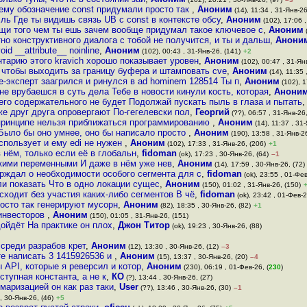
оему обозначение const придумали просто так
,
Аноним
(14), 11:34 , 31-Янв-26
ль Где ты видишь связь UB с const в контексте обсу
,
Аноним
(102), 17:06 ,
щи того чем ты ешь зачем вообще придумал такое ключевое с
,
Аноним
(
но конструктивного диалога с тобой не получится, и ты и дальш
,
Анони
oid __attribute__ noinline
,
Аноним
(102), 00:43 , 31-Янв-26, (141)
+2
нтарию этого kravich хорошо показывает уровен
,
Аноним
(102), 00:47 , 31-Ян
о чтобы выходить за границу буфера и штамповать cve
,
Аноним
(14), 11:35 
-эксперт заагрился и ринулся в ad hominem 128514 Ты п
,
Аноним
(102), 1
не врубаешся в суть дела Тебе в новости кинули кость, которая
,
Анони
его содержательного не будет Подолжай пускать пыль в глаза и пытать
же друг друга опровергают По-гегелевски пол
,
Георгий
(??), 06:57 , 31-Янв-26,
принципе нельзя приближаться программированию
,
Аноним
(14), 11:37 , 31
 Было бы оно умнее, оно бы написало просто
,
Аноним
(190), 13:58 , 31-Янв-26
е спользует и ему edi не нужен
,
Аноним
(102), 17:33 , 31-Янв-26, (206)
+1
 нём, только если её в глобальн
,
fidoman
(ok), 17:23 , 30-Янв-26, (64)
–1
скими переменными И даже в нём уже нев
,
Аноним
(14), 17:59 , 30-Янв-26, (72)
рждал о необходимости особого сегмента для с
,
fidoman
(ok), 23:55 , 01-Фев
ли показать Что в одно локации сущес
,
Аноним
(150), 01:02 , 31-Янв-26, (150)
сходит без участия каких-либо сегментов В чё
,
fidoman
(ok), 23:42 , 01-Фев-2
росто так генерируют мусорн
,
Аноним
(82), 18:35 , 30-Янв-26, (82)
+1
 инвесторов
,
Аноним
(150), 01:05 , 31-Янв-26, (151)
ойдёт На практике он плох
,
Джон Титор
(ok), 19:23 , 30-Янв-26, (88)
среди разрабов крет
,
Аноним
(12), 13:30 , 30-Янв-26, (12)
–3
те написать 3 1415926536 и
,
Аноним
(15), 13:37 , 30-Янв-26, (20)
–4
 API, которые я реверсил и котор
,
Аноним
(230), 06:19 , 01-Фев-26, (
230
)
ступная константа, а не к
,
КО
(?), 13:44 , 30-Янв-26, (27)
маризацией он как раз таки
,
User
(??), 13:46 , 30-Янв-26, (30)
–1
, 30-Янв-26, (46)
+5