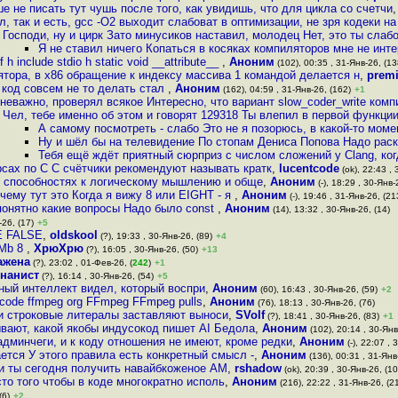
е не писать тут чушь после того, как увидишь, что для цикла со счетчи
л, так и есть, gcc -O2 выходит слабоват в оптимизации, не зря кодеки на
Господи, ну и цирк Зато минусиков наставил, молодец Нет, это ты слабо
Я не ставил ничего Копаться в косяках компиляторов мне не инт
h include stdio h static void __attribute__
,
Аноним
(102), 00:35 , 31-Янв-26, (13
ятора, в x86 обращение к индексу массива 1 командой делается н
,
prem
код совсем не то делать стал
,
Аноним
(162), 04:59 , 31-Янв-26, (162)
+1
 неважно, проверял всякое Интересно, что вариант slow_coder_write комп
Чел, тебе именно об этом и говорят 129318 Ты влепил в первой функци
А самому посмотреть - слабо Это не я позорюсь, в какой-то моме
Ну и шёл бы на телевидение По стопам Дениса Попова Надо раск
Тебя ещё ждёт приятный сюрприз с числом сложений у Clang, ког
рсах по С С счётчики рекомендуют называть кратк
,
lucentcode
(ok), 22:43 , 
го способностях к логическому мышлению и обще
,
Аноним
(-), 18:29 , 30-Янв-
чему тут это Когда я вижу 8 или EIGHT - я
,
Аноним
(-), 19:46 , 31-Янв-26, (21
понятно какие вопросы Надо было const
,
Аноним
(14), 13:32 , 30-Янв-26, (14)
-26, (17)
+5
UE FALSE
,
oldskool
(?), 19:33 , 30-Янв-26, (89)
+4
EMb 8
,
ХрюХрю
(?), 16:05 , 30-Янв-26, (50)
+13
ажена
(?), 23:02 , 01-Фев-26, (
242
)
+1
нанист
(?), 16:14 , 30-Янв-26, (54)
+5
нный интеллект видел, который воспри
,
Аноним
(60), 16:43 , 30-Янв-26, (59)
+2
 code ffmpeg org FFmpeg FFmpeg pulls
,
Аноним
(76), 18:13 , 30-Янв-26, (76)
 и строковые литералы заставляют выноси
,
SVolf
(?), 18:41 , 30-Янв-26, (83)
+1
вают, какой якобы индусокод пишет AI Бедола
,
Аноним
(102), 20:14 , 30-Янв
админчеги, и к коду отношения не имеют, кроме редки
,
Аноним
(-), 22:07 , 
ется У этого правила есть конкретный смысл -
,
Аноним
(136), 00:31 , 31-Янв
и ты сегодня получить навайбкоженое AM
,
rshadow
(ok), 20:39 , 30-Янв-26, (10
то того чтобы в коде многократно исполь
,
Аноним
(216), 22:22 , 31-Янв-26, (2
(6)
+2