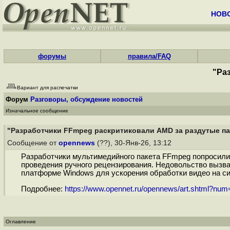
НОВ
форумы
правила/FAQ
"Ра
Вариант для распечатки
Форум
Разговоры, обсуждение новостей
Изначальное сообщение
"Разработчики FFmpeg раскритиковали AMD за раздутые па
Сообщение от
opennews
(??), 30-Янв-26, 13:12
Разработчики мультимедийного пакета FFmpeg попросили 
проведения ручного рецензирования. Недовольство вызвал 
платформе Windows для ускорения обработки видео на с
Подробнее:
https://www.opennet.ru/opennews/art.shtml?nu
Оглавление