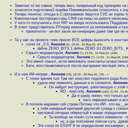
Заметил то же самое, теперь весь генеренный код проверяю на 
относится подготовке2 ошибки Повнимательнее относитесь к по
Теперь понятно, откуда в C-программах берутся CVE их корпы т
Комплектные постпроцессоры CAM-системы на работе написаны 
У кого-то получалось этот HIP на винде использовать Поддерж
В ответ представитель FFmpeg извинился за непонимание и ска
прокатилло - аи бот засек аи-генерацию даже там где ее 
Та у нас на проекте тоже просят ВСЕ цифры выносить в констан
const int _0 0
,
Аноним
(5), 19:48 , 30-Янв-26, (94)
define ZERO_BITS 1 define ZERO 1U ZERO_BITS
,
Скрыто модератором
,
Ангним
(?), 13:53 , 31-Янв-26, (188)
Скрыто модератором
,
Ангним
(?), 13:53 , 31-Янв-26, (189
Это имеет смысл, если именовать константы осмысленн
Беги, восстанавливаться после выгорания месяцев пять
И в чем ИИ неправ
,
Аноним
(79), 18:26 , 30-Янв-26, (79)
–4
С точки зрения rust Там нет констант подобного рода Кон
удачи ему изменять данные в ro сегменте
,
Аноним
Он найдет инструкцию, работающую с этой л
RO - read only
,
Аноним
(194), 01:59 , 01-Фе
Да я сразу понял, что только 
патч перехватывает и исп
В полном маразме сей строки Потому что ИИ - это му__ак
у тебя неверный критерий двуногий тупица к сожа
числовой литерал обернутый в макро определение 
Ты вообще не понял сути моего коммента - 
ну, а где пояснения поясни суть, дава
Это const int EIGHT 8 не определение восьмерки ,