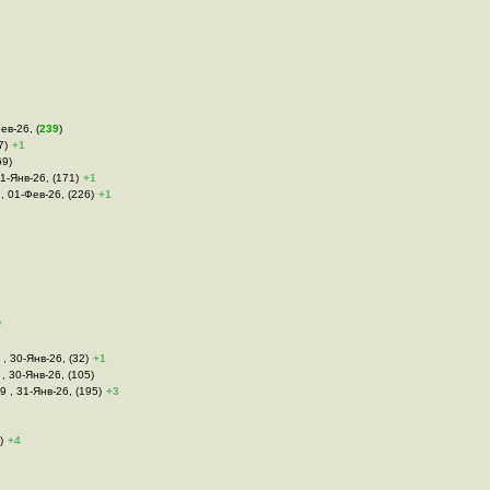
ев-26, (
239
)
7)
+1
69)
31-Янв-26, (171)
+1
 , 01-Фев-26, (226)
+1
7
 , 30-Янв-26, (32)
+1
 , 30-Янв-26, (105)
9 , 31-Янв-26, (195)
+3
)
+4