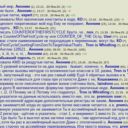
ный мир
,
Аноним
(1), 13:12 , 30-Янв-26, (1)
+66
 не было
,
Аноним
(-), 13:17 , 30-Янв-26, (2)
–9
утые патчи
,
expert
(??), 13:18 , 30-Янв-26, (4)
+35
иноваты Мол магические константы в коде
,
КО
(?), 13:26 , 30-Янв-26, (10)
+8
цензент покритиковал мой код Ему не понравил
,
Аноним
(15), 13:34 , 30-Янв
ходить
,
КО
(?), 13:37 , 30-Янв-26, (21)
 написать COUNTEROFTHEFIRSTCYCLE Круто, чо
,
nox.
(?), 13:39 , 30-Янв-26, (
ысле CounterOfTheFirstCycle ну или COUNTER_OF_THE Остр
,
User
(??), 13:44 
 у вас стили наименования не подходящие к переменным, могут бы
,
КО
(?),
eFirstCycleCountingFromZeroToTargetValueThatIs
,
Tron is Whistling
(?), 22:3
з Англии 128521
,
Аноним
(166), 08:00 , 31-Янв-26, (166)
 iii, iv, v, vi,
,
Аноним
(42), 14:38 , 30-Янв-26, (42)
+10
забывший пароль
(?), 16:37 , 30-Янв-26, (56)
ковали AMD за раздутые патчи
,
Аноним
(57), 16:40 , 30-Янв-26, (57)
5 уровней вложенности на два экрана - бывает, конечно, ч
,
Аноним
(60), 
их циклах вызовы методов со вложенностью классов в 10, разма
,
Tron is 
, запутанный код - это как раз самый кайф Ещё 4 обратных вызова и в
,
 они могут сливаться для глаза при усталости Даже с но
,
Кошкажена
(?), 22
апример если лексическое время жизни счётчика боль
,
laindono
(ok), 16:56
ом дело В математических формулах принято различные инде
,
Аноним
(8
i, i2, i3 Почему не i1 Потому что гладиолус
,
Tron is Whistling
(?), 22:39 , 3
указатели на данные использовать вместо них, это эк
,
premium user
(?),
 при косвенной адресации дополнительные регистры не заним
,
Аноним
(91
к занимаетсяА когда из одного или более массивов читается, а в
,
premi
енную указателя pix не занимается Ты в ассемблерный выхлоп загляды
2 регистра - щётчик и указатель - стал 1, и инкремент 1 вместо 2х, это т
Где было Ты в выхлоп асма загляни наконец - там идентичный код для 
ц хотя бы раз в ассемблерный выхлоп Даже с отключенной о
,
Аноним
(102
ую строчку на ассемблере перепроверяешь Или просто веришь что
,
pre