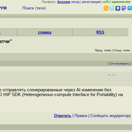
Профиль:
Аноним
(
вход
|
регистрация
)
неRU
opennet.me
РУМ
Поиск
(
теги
)
д
слежка
RSS
атчи"
Пред. тема
|
След. тема
[
Отслеживать
]
+
–
/
 отправлять сгенерированные через AI изменения без
 SDK (Heterogeneous-compute Interface for Portability) на
Ответить
|
Правка
|
Cообщить модератору