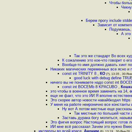
Чтобы больш
Чекну
Берем прогу include stddef 
Зависит от компил
Подумаешь, 
А это
Так это же стандарт Во всех ку
К сожалению это кое-что говорит о е
Вообще-то имя должно давать хинт по
Никаких магических переменных все ясно и 
const int TRINITY 8
,
КО
(?), 13:35 , 30-Янв
good luck with debug define TR
ничего вы не понимаете надо const int BOC
const int BOCEMb 8 KPACUBO
,
Кошк
это чтобы в военное время заменить на 14
,
о
еще не факт, что это ИИ Я вполне естестве
Это скорее автор новости навайбкодил https
У меня на работе неиронично все константы
Ну вот А потом местные еще рассказы
Так местные по большей части 
Заставь дурака богу молиться, называ
Это фигня вопрос Настоящий вопрос готов л
ИИ мне всё рассказал Зачем это нужно Вмес
иксперды во всей красе
,
Аноним
(6), 13:19 , 30-Янв-26, 