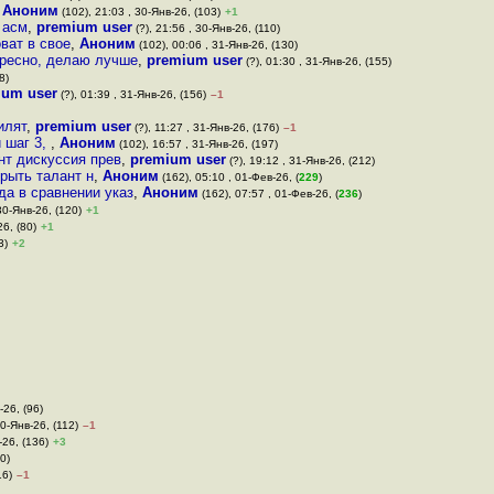
,
Аноним
(102), 21:03 , 30-Янв-26, (103)
+1
 асм
,
premium user
(?), 21:56 , 30-Янв-26, (110)
ват в свое
,
Аноним
(102), 00:06 , 31-Янв-26, (130)
ересно, делаю лучше
,
premium user
(?), 01:30 , 31-Янв-26, (155)
8)
ium user
(?), 01:39 , 31-Янв-26, (156)
–1
илят
,
premium user
(?), 11:27 , 31-Янв-26, (176)
–1
и шаг 3,
,
Аноним
(102), 16:57 , 31-Янв-26, (197)
нт дискуссия прев
,
premium user
(?), 19:12 , 31-Янв-26, (212)
рыть талант н
,
Аноним
(162), 05:10 , 01-Фев-26, (
229
)
да в сравнении указ
,
Аноним
(162), 07:57 , 01-Фев-26, (
236
)
30-Янв-26, (120)
+1
26, (80)
+1
3)
+2
-26, (96)
30-Янв-26, (112)
–1
-26, (136)
+3
0)
16)
–1