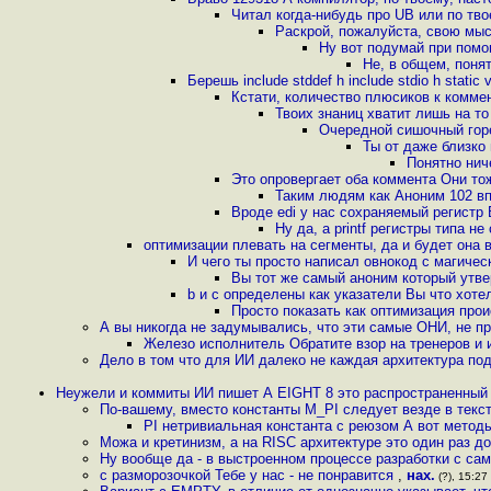
Читал когда-нибудь про UB или по тв
Раскрой, пожалуйста, свою мыс
Ну вот подумай при помо
Не, в общем, понят
Берешь include stddef h include stdio h static v
Кстати, количество плюсиков к комме
Твоих знаниц хватит лишь на т
Очередной сишочный горе
Ты от даже близко 
Понятно нич
Это опровергает оба коммента Они то
Таким людям как Аноним 102 в
Вроде edi у нас сохраняемый регистр
Ну да, а printf регистры типа н
оптимизации плевать на сегменты, да и будет она в
И чего ты просто написал овнокод с магиче
Вы тот же самый аноним который утве
b и c определены как указатели Вы что хоте
Просто показать как оптимизация прои
А вы никогда не задумывались, что эти самые ОНИ, не п
Железо исполнитель Обратите взор на тренеров и
Дело в том что для ИИ далеко не каждая архитектура под
Неужели и коммиты ИИ пишет А EIGHT 8 это распространенный 
По-вашему, вместо константы M_PI следует везде в текс
PI нетривиальная константа с реюзом А вот методы
Можа и кретинизм, а на RISC архитектуре это один раз до
Ну вообще да - в выстроенном процессе разработки с сам
с разморозочкой Тебе у нас - не понравится
,
нах.
(?), 15:27 