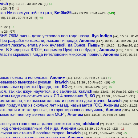
avich
(ok), 13:22 , 30-Янв-26, (8)
+3
в-26, (34)
–1
шал Не советую тебе с цыга
,
Sm0ke85
(ok), 09:20 , 02-Фев-26, (
249
)
м
(5), 13:18 , 30-Янв-26, (5)
+5
6, (51)
+1
нв-26, (67)
745HS 780M очень даже устроила пол года назад
,
Ilya Indigo
(ok), 15:57 , 01-Ф
 При разработке лажали, лажают и продо
,
Аноним
(147), 00:49 , 31-Янв-26, (14
лжит лажать, errata у них нулевой, да Обнов
,
Пыщь
(?), 10:16 , 31-Янв-26, (1
ует В 8-ядерных 8700F, например Пруфов не будет
,
Аноним
(162), 10:50 , 
 Власти скрывают Когда интеловский микрокод правил
,
Аноним
(226), 01:38
лишает смысла использов
,
Аноним
(11), 13:27 , 30-Янв-26, (11)
+9
а ревьювер вынужден руками
,
kravich
(ok), 13:36 , 30-Янв-26, (19)
+5
правильные промпты Правда, пот
,
КО
(?), 13:39 , 30-Янв-26, (23)
+5
л, так как джун научится, а с заклинат
,
kravich
(ok), 13:41 , 30-Янв-26, (25)
+
омтам надо относиться как к ЯП 4 поколения В
,
КО
(?), 13:50 , 30-Янв-26, (31)
омнительно, что выразительности промптов достаточно
,
kravich
(ok), 13:53
ния придумали хз сколько лет назад, называется ГОС
,
Аноним
(105), 21:23
ать одни и те же данные, то гарантированно получишь
,
Аноним
(195), 14:5
зывается memory servers или MCP
,
Аноним
(38), 14:16 , 30-Янв-26, (38)
го куска говн слопа, далее режектит с ук
,
oldskool
(?), 19:37 , 30-Янв-26, (90
 код сгенерировапным ИИ и да
,
Аноним
(14), 13:39 , 30-Янв-26, (22)
–11
 сырая константа 8 вообще скорее
,
kravich
(ok), 13:43 , 30-Янв-26, (26)
+5
лько тупы, что не в состоянии заи
,
Аноним
(102), 20:21 , 30-Янв-26, (97)
–3