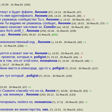
, 02:59 , 31-Янв-26, (160)
отянут и будет ффмпе
,
Аноним
(37), 14:14 , 30-Янв-26, (37)
что имя идентификато
,
Аноним
(39), 14:22 , 30-Янв-26, (39)
–1
е уважаешь сообщество Ты к
,
Аноним
(-), 14:32 , 30-Янв-26, (41)
–2
рии Ты видимо не уважаешь сообщес
,
Аноним
(14), 18:01 , 30-Янв-26, (73)
+3
равно означает числовое зн
,
Comdiv
(ok), 18:32 , 30-Янв-26, (81)
ass Arch uint8_t
,
Аноним
(159), 02:46 , 31-Янв-26, (159)
льцы
,
Аноним
(230), 06:24 , 01-Фев-26, (
231
)
низкокачественный код
,
Аноним
(-), 14:30 , 30-Янв-26, (40)
+3
4 , 31-Янв-26, (168)
+1
уются а может они че
,
Аноним
(-), 14:53 , 30-Янв-26, (43)
–3
 проектов, которые и
,
pofigist
(?), 15:13 , 30-Янв-26, (44)
–4
 в том, кто от этой копо
,
похнапоха
(?), 15:30 , 30-Янв-26, (48)
+1
), 16:17 , 30-Янв-26, (55)
йное место в опенсорце, где-то н
,
pofigist
(?), 23:43 , 30-Янв-26, (127)
вич тул который
,
pofigist
(?), 23:41 , 30-Янв-26, (126)
 15:29 , 30-Янв-26, (47)
+8
 Скажите спасибо что он св
,
Аноня
(?), 16:09 , 30-Янв-26, (53)
+1
у, как минимум
,
Аноним
(150), 00:12 , 31-Янв-26, (133)
легировать любого ко
,
похнапоха
(?), 17:11 , 30-Янв-26, (62)
+1
 чиновник же министерства
,
нах.
(?), 12:01 , 31-Янв-26, (181)