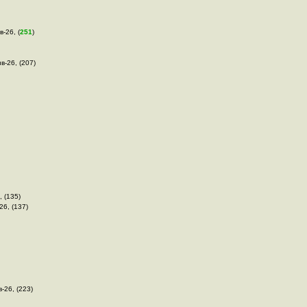
в-26, (
251
)
в-26, (207)
, (135)
26, (137)
в-26, (223)