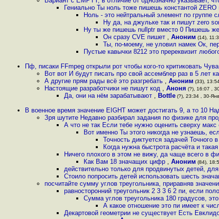
Вариант с EMPTY, в отличие от однозначно указывает, чт
Гениально Ты ноль тоже пишешь константой ZERO в
Ноль - это нейтральный элемент по группе с
Ну да, на джульке так и пишут zero s
Ну ты же пишешь nullptr вместо 0 Пишешь ж
Он сразу CVE пишет
,
Аноним
(14), 11:3
Ты, по-моему, не уловил намек Ок, п
Пустые кавычки 8212 это пререквизит любого
Пф, писаки FFmpeg открыли рот чтобы кого-то критиковать Чува
Вот вот И будут писать про свой ассемблер раз в 5 лет ка
А другие прям рады всё это разгрeбать
,
Аноним
(33), 13:54
Настоящие разработчики не пишут код
,
Аноня
(?), 16:07 , 3
Да, они на нём зарабатывают
,
Bottle
(?), 23:34 , 30-Янв
В военное время значение EIGHT может достигать 9, а то 10 Н
Зря шутите Недавно разбирал задания по физике для пр
А что не так Если тебе нужно оценить сверху макс
Вот именно Ты этого никогда не узнаешь, е
Точность диктуется задачей Точного 
Когда нужна быстрота расчёта и такая
Ничего плохого в этом не вижу, да чаще всего в ф
Как Вам 18 значащих цифр
,
Аноним
(84), 18:5
действительно только для продвинутых детей, для
Стоило попросить детей использовать шесть знача
посчитайте сумму углов треугольника, приравняв значени
равносторонний треугольник 2 3 3 6 2 пи, если пол
Сумма углов треугольника 180 градусов, это
А какое отношение это пи имеет к чи
Декартовой геометрии не существует Есть Евклидо