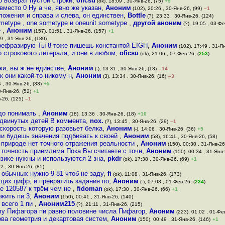
о возврат пустой строки
,
oficsu
(ok), 18:09 , 30-Янв-26, (75)
+5
место 0 Ну а че, явно же указан
,
Аноним
(102), 20:26 , 30-Янв-26, (99)
–1
ложения и справа и слева, он единствен
,
Bottle
(?), 23:33 , 30-Янв-26, (124)
ometype , one sometype и oneunit sometype
,
другой аноним
(?), 19:05 , 03-Фе
е
,
Аноним
(157), 01:51 , 31-Янв-26, (157)
+1
9 , 31-Янв-26, (180)
ерефразирую Ты 8 тоже пишешь константой EIGH
,
Аноним
(102), 17:49 , 31-Ян
 строкового литерала, и они в любом
,
oficsu
(ok), 21:06 , 07-Фев-26, (
253
)
ки, вы ж не единстве
,
Аноним
(-), 13:31 , 30-Янв-26, (13)
–14
к они какой-то никому н
,
Аноним
(3), 13:34 , 30-Янв-26, (16)
–3
 , 30-Янв-26, (33)
+5
0-Янв-26, (52)
+1
-26, (125)
–1
адо понимать
,
Аноним
(18), 13:36 , 30-Янв-26, (18)
+16
одвинутых детей В коммента
,
nox.
(?), 13:45 , 30-Янв-26, (29)
–1
 скорость которую разовьет белка
,
Аноним
(-), 14:06 , 30-Янв-26, (36)
+5
сли будешь значения подбивать к своей
,
Аноним
(58), 16:41 , 30-Янв-26, (58)
в природе нет точного отражения реальности
,
Аноним
(150), 00:30 , 31-Янв-26
 точность приемлема Пока Вы считаете с точн
,
Аноним
(150), 00:34 , 31-Янв-
изике нужны и используются 2 зна
,
pkdr
(ok), 17:38 , 30-Янв-26, (69)
+1
2 , 30-Янв-26, (85)
 обычных нужно 9 81 чтоб не заду
,
fi
(ok), 11:08 , 31-Янв-26, (173)
щих цифр, и превратить задания по
,
Аноним
(-), 07:03 , 01-Фев-26, (
234
)
е 120587 к трём чем не
,
fidoman
(ok), 17:30 , 30-Янв-26, (66)
+1
ожить пи 3
,
Аноним
(150), 00:41 , 31-Янв-26, (140)
 всего 1 пи
,
Аноним215
(?), 21:11 , 31-Янв-26, (215)
слу Пифагора пи равно половине числа Пифагор
,
Аноним
(223), 01:02 , 01-Фе
ва геометрия и декартовая систем
,
Аноним
(150), 00:49 , 31-Янв-26, (146)
+1