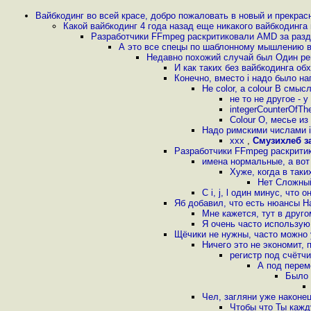
Вайбкодинг во всей красе, добро пожаловать в новый и прекрас
Какой вайбкодинг 4 года назад еще никакого вайбкодинга
Разработчики FFmpeg раскритиковали AMD за разд
А это все спецы по шаблонному мышлению в
Недавно похожий случай был Один ре
И как таких без вайбкодинга об
Конечно, вместо i надо было
Не color, a colour В см
не то не другое -
integerCounterOfTh
Colour О, месье и
Надо римскими числами i, ii,
xxx
,
Смузихлеб 
Разработчики FFmpeg раскрити
имена нормальные, а вот 
Хуже, когда в так
Нет Сложный
С i, j, l один минус, что
Яб добавил, что есть нюансы Н
Мне кажется, тут в друг
Я очень часто использую 
Щёчики не нужны, часто можно 
Ничего это не экономит,
регистр под счётчи
А под перем
Было 
Чел, загляни уже наконе
Чтобы что Ты кажд