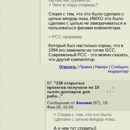
гнутые инструменты.
> Чего ж тогда споришь?
Спорю с тем, что это было сделано с
целью вендор-лока. ИМХО это было
сделано с целью не заморачиваться и
пользоваться фичами компилятора.
> PСC например
Который был настолько хорош, что в
1994 его заменили на тотже GCC.
Современный PCC - это можно сказать,
что другой компилятор.
Ответить
|
Правка
|
Наверх
|
Cообщить
модератору
87.
"138 открытых
проектов получили по 10
+2
+
–
тысяч долларов для
/
рабо..."
Сообщение от
Аноним
(87), 18-
Фев-26, 15:56
> Спорю с тем, что это было
сделано с целью вендор-лока.
А о чем тут спорить))