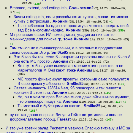
Фев-26, (
)
138
Embrace, extend, and extinguish
,
Соль земли2
(?), 14:25 , 18-Фев-26,
(37)
+4
Зачем extinguish, если разрабы хотят кушать, значит их можно
купить с потрохами
,
Аноним
(58), 14:54 , 18-Фев-26, (58)
+1
Ты ошибаешся Ты один как проститука можешь продать свой
зад Всё многомилиардно
,
Аноним
(159), 18:46 , 19-Фев-26, (
159
)
M пропиарил своих ИИ-помощников, усадив за них сотню
манкикодеров для поиска гр
,
тоже Аноним
(ok), 15:04 , 18-Фев-26, (65)
+1
Там смысл не в финансировании, а в рекламе и продвижении
своих сервисов Это р
,
Sm0ke85
(ok), 15:12 , 18-Фев-26, (69)
Это было бы так, если бы открытым проектам пользы не было А
она есть МС просто
,
Аноним
(75), 15:19 , 18-Фев-26, (72)
Вот тут я бы лучше выслушал мнение этих проектов, а не
маркетологов M Они как-т
,
тоже Аноним
(ok), 18:27 , 18-Фев-26,
(104)
МС просто финансирует проекты, которыми само пользуется
В свое время у аборигено
,
Sm0ke85
(ok), 09:52 , 20-Фев-26, (
169
)
Святая наивность 128514 Чел, 95 опенсорса и так пишется
корпами В этом пла
,
Аноним
(108), 20:20 , 18-Фев-26, (
116
)
Не, он в чем-то прав Весьма много даже айтишников думают,
что опеносорс пишут ка
,
Аноним
(119), 20:36 , 18-Фев-26, (
119
)
+1
Ты местный с бубенцами на шапке
,
Sm0ke85
(ok), 09:48 , 20-
Фев-26, (
)
168
ну не так давно впервые Линус и Гейтс встретились и вполне
доброжелательно пообщ
,
Fareast
(ok), 12:52 , 19-Фев-26, (
147
)
И это уже третий раунд Респект и уважуха Спасибо гитхабу и МС за
реальную подде
,
Аноним
(2), 13:40 , 18-Фев-26, (2)
–4