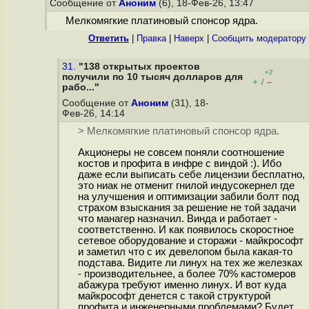
Сообщение от
Аноним
(6), 18-Фев-26, 13:47
Мелкомягкие платиновый спонсор ядра.
Ответить
|
Правка
|
Наверх
|
Cообщить модератору
31.
"138 открытых проектов
+2
получили по 10 тысяч долларов для
+
–
/
рабо..."
Сообщение от
Аноним
(31), 18-
Фев-26, 14:14
> Мелкомягкие платиновый спонсор ядра.
Акционеры не совсем поняли соотношение
костов и профита в инфре с виндой :). Ибо
даже если выписать себе лицензии бесплатно,
это ниак не отменит гнилой индусокернел где
на улучшения и оптимизации забили болт под
страхом взыскания за решение не той задачи
что манагер назначил. Винда и работает -
соответственно. И как появилось скоростное
сетевое оборудование и сторажи - майкрософт
и заметил что с их девелопом была какая-то
подстава. Видите ли линух на тех же железках
- производительнее, а более 70% кастомеров
абажура требуют именно линух. И вот куда
майкрософт денется с такой структурой
профита и инженерными проблемами? Будет