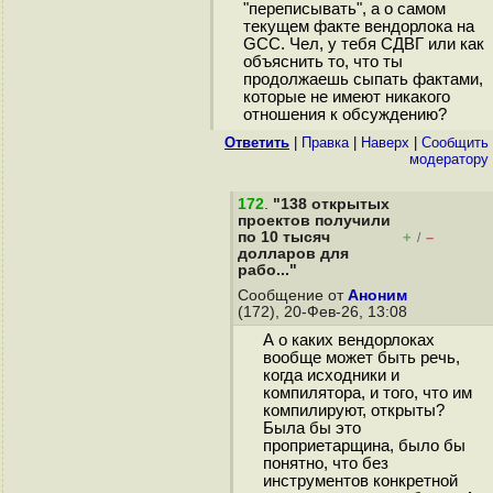
"переписывать", а о самом
текущем факте вендорлока на
GCC. Чел, у тебя СДВГ или как
объяснить то, что ты
продолжаешь сыпать фактами,
которые не имеют никакого
отношения к обсуждению?
Ответить
|
Правка
|
Наверх
|
Cообщить
модератору
172
.
"138 открытых
проектов получили
по 10 тысяч
+
–
/
долларов для
рабо..."
Сообщение от
Аноним
(172), 20-Фев-26, 13:08
А о каких вендорлоках
вообще может быть речь,
когда исходники и
компилятора, и того, что им
компилируют, открыты?
Была бы это
проприетарщина, было бы
понятно, что без
инструментов конкретной