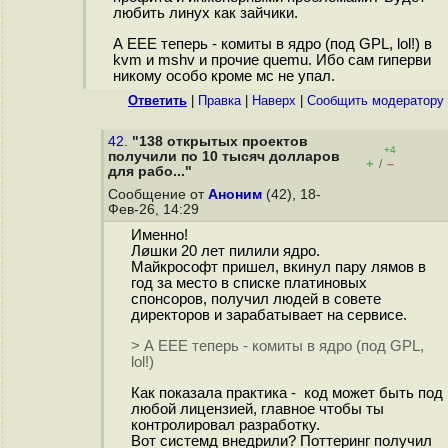
любить линух как зайчики.
А EEE теперь - комиты в ядро (под GPL, lol!) в
kvm и mshv и прочие quemu. Ибо сам гиперви
никому особо кроме мс не упал.
Ответить
|
Правка
|
Наверх
|
Cообщить модератору
42.
"138 открытых проектов
+4
получили по 10 тысяч долларов
+
–
/
для рабо..."
Сообщение от
Аноним
(42), 18-
Фев-26, 14:29
Именно!
Лøшки 20 лет пилили ядро.
Майкрософт пришел, вкинул пару лямов в
год за место в списке платиновых
спонсоров, получил людей в совете
директоров и зарабатывает на сервисе.
> А EEE теперь - комиты в ядро (под GPL,
lol!)
Как показала практика - код может быть под
любой лицензией, главное чтобы ты
контролировал разработку.
Вот системд внедрили? Поттеринг получил