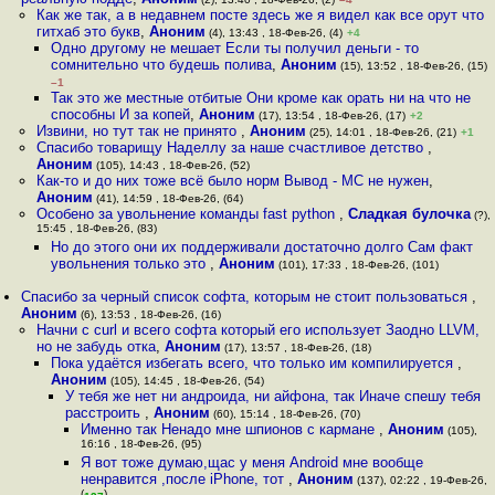
Как же так, а в недавнем посте здесь же я видел как все орут что
гитхаб это букв
,
Аноним
(4), 13:43 , 18-Фев-26, (4)
+4
Одно другому не мешает Если ты получил деньги - то
сомнительно что будешь полива
,
Аноним
(15), 13:52 , 18-Фев-26, (15)
–1
Так это же местные отбитые Они кроме как орать ни на что не
способны И за копей
,
Аноним
(17), 13:54 , 18-Фев-26, (17)
+2
Извини, но тут так не принято
,
Аноним
(25), 14:01 , 18-Фев-26, (21)
+1
Спасибо товарищу Наделлу за наше счастливое детство
,
Аноним
(105), 14:43 , 18-Фев-26, (52)
Как-то и до них тоже всё было норм Вывод - МС не нужен
,
Аноним
(41), 14:59 , 18-Фев-26, (64)
Особено за увольнение команды fast python
,
Сладкая булочка
(?),
15:45 , 18-Фев-26, (83)
Но до этого они их поддерживали достаточно долго Сам факт
увольнения только это
,
Аноним
(101), 17:33 , 18-Фев-26, (101)
Спасибо за черный список софта, которым не стоит пользоваться
,
Аноним
(6), 13:53 , 18-Фев-26, (16)
Начни с curl и всего софта который его использует Заодно LLVM,
но не забудь отка
,
Аноним
(17), 13:57 , 18-Фев-26, (18)
Пока удаётся избегать всего, что только им компилируется
,
Аноним
(105), 14:45 , 18-Фев-26, (54)
У тебя же нет ни андроида, ни айфона, так Иначе спешу тебя
расстроить
,
Аноним
(60), 15:14 , 18-Фев-26, (70)
Именно так Ненадо мне шпионов с кармане
,
Аноним
(105),
16:16 , 18-Фев-26, (95)
Я вот тоже думаю,щас у меня Android мне вообще
ненравится ,после iPhone, тот
,
Аноним
(137), 02:22 , 19-Фев-26,