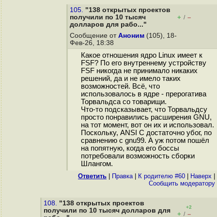
105.
"138 открытых проектов
получили по 10 тысяч
+
–
/
долларов для рабо..."
Сообщение от
Аноним
(105), 18-
Фев-26, 18:38
Какое отношения ядро Linux имеет к
FSF? По его внутреннему устройству
FSF никогда не принимало никаких
решений, да и не имело таких
возможностей. Всё, что
использовалось в ядре - прерогатива
Торвальдса со товарищи.
Что-то подсказывает, что Торвальдсу
просто понравились расширения GNU,
на тот момент, вот он их и использовал.
Поскольку, ANSI C достаточно убог, по
сравнению с gnu99. А уж потом пошёл
на попятную, когда его боссы
потребовали возможность сборки
Шлангом.
Ответить
|
Правка
|
К родителю #60
|
Наверх
|
Cообщить модератору
108.
"138 открытых проектов
+2
получили по 10 тысяч долларов для
+
–
/