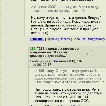
> А после 2007 пацаны уже 18 лет к ряду
тоже все еще не догадываются?
Ну, кому надо, тот пусть и делает. Линусу/
Грегу/etc. не особо надо. Кому надо, пусть
делают. Вроде как осилили, собирается.
Нет? (Я не в курсе, мне тоже, в принципе,
всё равно)
Ответить
|
Правка
|
Наверх
|
Cообщить модератору
115
.
"138 открытых проектов
+1
получили по 10 тысяч
+
–
/
долларов для рабо..."
Сообщение от
Аноним
(108), 18-
Фев-26, 20:17
> 1991 году. Они уже тогда должны были
догадаться, что кто-то захочет собрать
ядро компилятором, который появится в
2007 году? Зачем это нужно было вообще
Ты продолжаешь разводить цирк. Речь
была не о том, что нужно было делать в
1991. Речь была о НЫНЕШНЕМ
вендорлоке на расширения GCC.