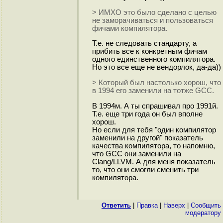
> ИМХО это было сделано с целью
не заморачиваться и пользоваться
фичами компилятора.
Т.е. не следовать стандарту, а
прибить все к конкретным фичам
одного единственного компилятора.
Но это все еще не вендорлок, да-да))
> Который был настолько хорош, что
в 1994 его заменили на тотже GCC.
В 1994м. А ты спрашивал про 1991й.
Т.е. еще три года он был вполне
хорош.
Но если для тебя "один компилятор
заменили на другой" показатель
качества компилятора, то напомню,
что GCC они заменили на
Clang/LLVM. А для меня показатель
то, что они смогли сменить три
компилятора.
Ответить
|
Правка
|
Наверх
|
Cообщить
модератору