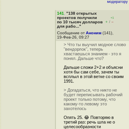
модератору
141
.
"138 открытых
проектов получили
+1
+
–
по 10 тысяч долларов
/
для рабо..."
Сообщение от
Аноним
(141),
19-Фев-26, 09:27
> Что ты выучил модное слово
"вендорлок", теперь
хвастаешься знанием - это я
понял. Дальше что?
Дальше сложи 2+2 и объясни
хотя бы сам себе, зачем ты
всплыл в этой ветке со своим
1991.
> Догадаться, что никто не
будет переписывать рабочий
проект только потому, что
какому-то левому это
захотелось
Опять 25. 😂 Повторяю в
третий раз: речь шла не о
целесообразности