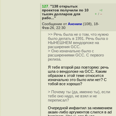
127
.
"138 открытых
проектов получили по 10
+2
+
–
тысяч долларов для
/
рабо..."
Сообщение от
Аноним
(108), 18-
Фев-26, 22:30
>> Речь была не о том, что нужно
было делать в 1991. Речь была о
НЫНЕШНЕМ вендорлоке на
расширения GCC.
> Оно изначально было с
расширениями GCC. С первого
релиза.
Я тебе второй раз повторяю: речь
шла о вендолоке на GCC. Каким
образом к этой теме относится
изначально это было или нет? С
тобой все хорошо?
> Почему ты (да, именно ты), если
тебе оно надо, не взял и не
переписал?
Очередной инфантил за неимением
акаих-либо аргументов слился в ad