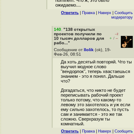
hominem. Что ж, это было
ожидаемо....
Ответить
|
Правка
|
Наверх
|
Cообщить
модератору
140
.
"138 открытых
проектов получили по
–2
+
–
10 тысяч долларов для
/
рабо..."
Сообщение от
llolik
(ok), 19-
Фев-26, 08:51
Да хоть десятый повторяй. Что ты
выучил модное слово
"вендорлок", теперь хвастаешься
знанием - это я понял. Дальше
что?
Догадаться, что никто не будет
переписывать рабочий проект
только потому, что какому-то
левому это захотелось и уж если
ему сильно захотелось, то пусть
сам и занимается - это же так
сложно. Cверхразум ты
комнатный.
Ответить
|
Правка
|
Наверх
|
Cообщить