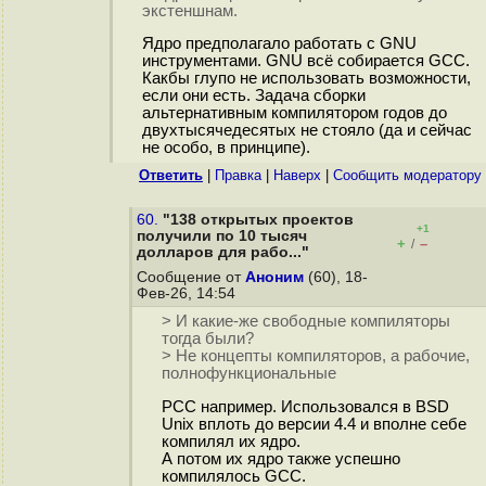
экстеншнам.
Ядро предполагало работать с GNU
инструментами. GNU всё собирается GCC.
Какбы глупо не использовать возможности,
если они есть. Задача сборки
альтернативным компилятором годов до
двухтысячедесятых не стояло (да и сейчас
не особо, в принципе).
Ответить
|
Правка
|
Наверх
|
Cообщить модератору
60.
"138 открытых проектов
+1
получили по 10 тысяч
+
–
/
долларов для рабо..."
Сообщение от
Аноним
(60), 18-
Фев-26, 14:54
> И какие-же свободные компиляторы
тогда были?
> Не концепты компиляторов, а рабочие,
полнофункциональные
PСC например. Использовался в BSD
Unix вплоть до версии 4.4 и вполне себе
компилял их ядро.
А потом их ядро также успешно
компилялось GCC.