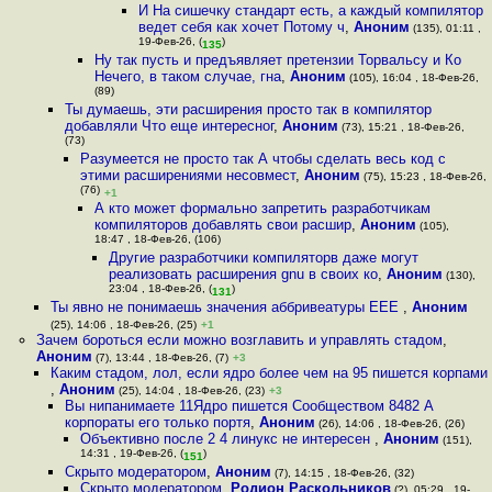
И На сишечку стандарт есть, а каждый компилятор
ведет себя как хочет Потому ч
,
Аноним
(135), 01:11 ,
19-Фев-26, (
)
135
Ну так пусть и предъявляет претензии Торвальсу и Ко
Нечего, в таком случае, гна
,
Аноним
(105), 16:04 , 18-Фев-26,
(89)
Ты думаешь, эти расширения просто так в компилятор
добавляли Что еще интересног
,
Аноним
(73), 15:21 , 18-Фев-26,
(73)
Разумеется не просто так А чтобы сделать весь код с
этими расширениями несовмест
,
Аноним
(75), 15:23 , 18-Фев-26,
(76)
+1
А кто может формально запретить разработчикам
компиляторов добавлять свои расшир
,
Аноним
(105),
18:47 , 18-Фев-26, (106)
Другие разработчики компиляторв даже могут
реализовать расширения gnu в своих ко
,
Аноним
(130),
23:04 , 18-Фев-26, (
)
131
Ты явно не понимаешь значения аббривеатуры EEE
,
Аноним
(25), 14:06 , 18-Фев-26, (25)
+1
Зачем бороться если можно возглавить и управлять стадом
,
Аноним
(7), 13:44 , 18-Фев-26, (7)
+3
Каким стадом, лол, если ядро более чем на 95 пишется корпами
,
Аноним
(25), 14:04 , 18-Фев-26, (23)
+3
Вы нипанимаете 11Ядро пишется Сообществом 8482 А
корпораты его только портя
,
Аноним
(26), 14:06 , 18-Фев-26, (26)
Объективно после 2 4 линукс не интересен
,
Аноним
(151),
14:31 , 19-Фев-26, (
)
151
Скрыто модератором
,
Аноним
(7), 14:15 , 18-Фев-26, (32)
Скрыто модератором
,
Родион Раскольников
(?), 05:29 , 19-