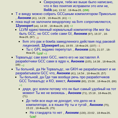
Сверхразум, тебе-же выше было написано,
что я без понятия исправили это или не
,
llolik
(ok), 13:32 , 19-Фев-26, (
150
)
Т е винду можно собрать GCCшным компилятором Прикольно
,
Аноним
(41), 14:29 , 18-Фев-26, (41)
+1
пока ещё не залочили вендорлоку на llvm сопротивляются
,
12yoexpert
(ok), 14:30 , 18-Фев-26, (43)
+2
LLVM единственный нормальный компилятор Им мог бы
быть GCC, но GCC себе сами GI
,
Аноним
(97), 16:37 , 18-
Фев-26, (97)
–3
llvm это рак и бомба замедленного действия под раковой
лицензией
,
12yoexpert
(ok), 18:55 , 18-Фев-26, (107)
–1
Ты с GPL видимо перепутал
,
Аноним
(125), 21:37 , 18-
Фев-26, (
)
125
+2
Торвальдс сам взял GCC, никто его не заставлял А
разработчики GCC сами в ядро н
,
Аноним
(105), 14:38 , 18-Фев-26,
(48)
+2
Ты больной, да Ни Торвальдс, ни GKH не разрабатывают и не
разрабатывали GCC что
,
Аноним
(41), 14:54 , 18-Фев-26, (57)
Ты больной, да Где там вообще речь про разработчиков
GCC Толвальдс и КО, вмест
,
Аноним
(60), 15:06 , 18-Фев-26, (66)
+1
дядя, gcc взяли потому что он был самый удобный на тот
момент Ты же не визжишь
,
Аноним
(71), 15:18 , 18-Фев-26,
(71)
До тебя все еще не доходит, что дело не в
компиляторе, а в языке Ну ты и тугой
,
Аноним
(75),
15:22 , 18-Фев-26, (75)
Но стандарта то нет
,
Аноним
(130), 23:02 , 18-Фев-26,
(
)
130