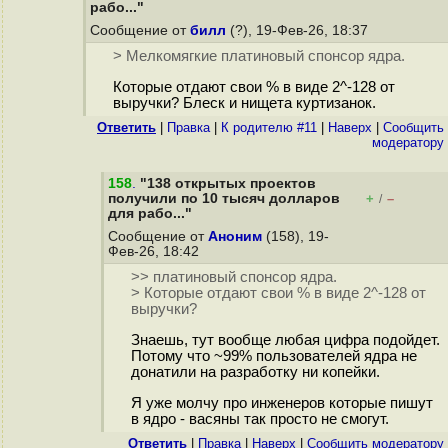
рабо..."
Сообщение от
билл
(?), 19-Фев-26, 18:37
> Мелкомягкие платиновый спонсор ядра.
Которые отдают свои % в виде 2^-128 от
выручки? Блеск и нищета куртизанок.
Ответить
|
Правка
|
К родителю #11
|
Наверх
|
Cообщить
модератору
158
.
"138 открытых проектов
получили по 10 тысяч долларов
+
–
/
для рабо..."
Сообщение от
Аноним
(158), 19-
Фев-26, 18:42
>> платиновый спонсор ядра.
> Которые отдают свои % в виде 2^-128 от
выручки?
Знаешь, тут вообще любая цифра подойдет.
Потому что ~99% пользователей ядра не
донатили на разработку ни копейки.
Я уже молчу про инженеров которые пишут
в ядро - васяны так просто не смогут.
Ответить
|
Правка
|
Наверх
|
Cообщить модератору