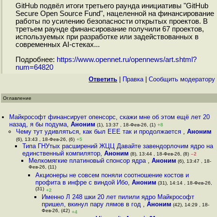
GitHub подвёл итоги третьего раунда инициативы "GitHub
Secure Open Source Fund", нацеленной на финансирование
работы по усилению безопасности открытых проектов. В
третьем раунде финансирование получили 67 проектов,
используемых при разработке или задействованных в
современных AI-стеках...
Подробнее:
https://www.opennet.ru/opennews/art.shtml?
num=64820
Ответить
|
Правка
|
Cообщить модератору
Оглавление
Майкрософт финансирует опенсорс, скажи мне об этом ещё лет 20
назад, я бы подума
,
Аноним
(1), 13:37 , 18-Фев-26, (1)
+8
Чему тут удивляться, как был EEE так и продолжается
,
Аноним
(6), 13:43 , 18-Фев-26, (6)
+5
Типа ГНУтых расширений ЖЦЦ Давайте завендорлочим ядро на
единственный компилятор
,
Аноним
(8), 13:44 , 18-Фев-26, (8)
–2
Мелкомягкие платиновый спонсор ядра
,
Аноним
(6), 13:47 , 18-
Фев-26, (11)
Акционеры не совсем поняли соотношение костов и
профита в инфре с виндой Ибо
,
Аноним
(31), 14:14 , 18-Фев-26,
(31)
+2
Именно Л 248 шки 20 лет пилили ядро Майкрософт
пришел, вкинул пару лямов в год
,
Аноним
(42), 14:29 , 18-
Фев-26, (42)
+4