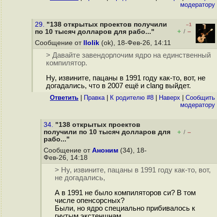
модератору
29.
"138 открытых проектов получили
–1
+
–
по 10 тысяч долларов для рабо..."
/
Сообщение от
llolik
(ok), 18-Фев-26, 14:11
> Давайте завендорлочим ядро на единственный
компилятор.
Ну, извините, пацаны в 1991 году как-то, вот, не
догадались, что в 2007 ещё и clang выйдет.
Ответить
|
Правка
|
К родителю #8
|
Наверх
|
Cообщить
модератору
34.
"138 открытых проектов
получили по 10 тысяч долларов для
+
–
/
рабо..."
Сообщение от
Аноним
(34), 18-
Фев-26, 14:18
> Ну, извините, пацаны в 1991 году как-то, вот,
не догадались,
А в 1991 не было компиляторов си? В том
числе опенсорсных?
Были, но ядро специально прибивалось к
гнутым экстеншнам.