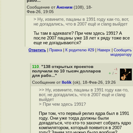
рабо..."
Сообщение от
Аноним
(108), 18-
Фев-26, 19:05
> Ну, извините, пацаны в 1991 году как-то, вот,
не догадались, что в 2007 ещё и clang выйдет
Ты там в адеквате? При чем здесь 1991? А
после 2007 пацаны уже 18 лет к ряду тоже все
еще не догадываются?
Ответить
|
Правка
|
К родителю #29
|
Наверх
|
Cообщить
модератору
110
.
"138 открытых проектов
–1
получили по 10 тысяч долларов
+
–
/
для рабо..."
Сообщение от
llolik
(ok), 18-Фев-26, 19:26
>> Ну, извините, пацаны в 1991 году как-то,
вот, не догадались, что в 2007 ещё и clang
выйдет
> При чем здесь 1991?
При том, что первый релиз ядра был в 1991
году. Они уже тогда должны были
догадаться, что кто-то захочет собрать ядро
компилятором, который появится в 2007
году? Зачем это нужно было вообще?