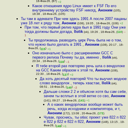
18-Фев-26, (87)
+2
Какое отношения ядро Linux имеет к FSF По его
внутреннему устройству FSF никогд
,
Аноним
(105),
18:38 , 18-Фев-26, (105)
Ты там в адеквате При чем здесь 1991 А после 2007 пацаны
уже 18 лет к ряду тож
,
Аноним
(108), 19:05 , 18-Фев-26, (108)
+2
При том, что первый релиз ядра был в 1991 году Они уже
тогда должны были догада
,
llolik
(ok), 19:26 , 18-Фев-26, (
110
)
–
1
Ты продолжаешь разводить цирк Речь была не о том,
что нужно было делать в 1991
,
Аноним
(108), 20:17 , 18-
Фев-26, (
)
115
+1
Оно изначально было с расширениями GCC С
первого релиза Почему ты да, именно
,
llolik
(ok),
20:34 , 18-Фев-26, (
)
118
–1
Я тебе второй раз повторяю речь шла о вендолоке
на GCC Каким образом к этой те
,
Аноним
(108),
22:30 , 18-Фев-26, (
)
127
+2
Да хоть десятый повторяй Что ты выучил модное
слово вендорлок , теперь хвастае
,
llolik
(ok),
08:51 , 19-Фев-26, (
)
140
–2
Дальше сложи 2 2 и объясни хотя бы сам себе,
зачем ты всплыл в этой ветке со сво
,
Аноним
(141), 09:27 , 19-Фев-26, (
141
)
+1
А о каких вендорлоках вообще может быть
речь, когда исходники и компилятора, и т
,
Аноним
(172), 13:08 , 20-Фев-26, (
172
)
Чувак, проснись, ты обос проект уже 822 п 822
е 822 р 822 е 822 п 822
,
Аноним
(148), 13:15 , 19-
Фев-26, (
)
148
+1