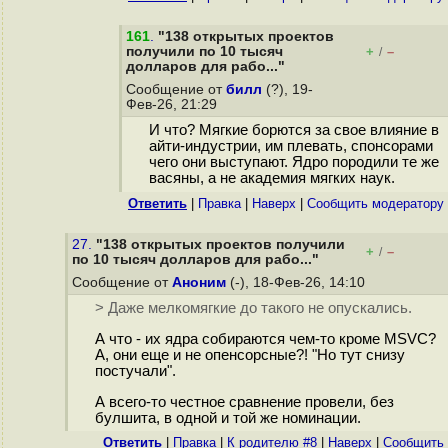
161
.
"138 открытых проектов
получили по 10 тысяч
+
–
/
долларов для рабо..."
Сообщение от
билл
(?), 19-
Фев-26, 21:29
И что? Мягкие борются за свое влияние в
айти-индустрии, им плевать, спонсорами
чего они выступают. Ядро породили те же
васяны, а не академия мягких наук.
Ответить
|
Правка
|
Наверх
|
Cообщить модератору
27.
"138 открытых проектов получили
+
–
/
по 10 тысяч долларов для рабо..."
Сообщение от
Аноним
(-), 18-Фев-26, 14:10
> Даже мелкомягкие до такого не опускались.
А что - их ядра собираются чем-то кроме MSVC?
А, они еще и не опенсорсные?! "Но тут снизу
постучали".
А всего-то честное сравнение провели, без
булшита, в одной и той же номинации.
Ответить
|
Правка
|
К родителю #8
|
Наверх
|
Cообщить