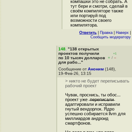
компашки это не собрать. А
тут бери и смотри, сделай в
своём компиляторе также
или портируй под
возможности своего
компилятора.
Ответить
|
Правка
|
Наверх
|
Cообщить модератору
148
.
"138 открытых
проектов получили
+1
+
–
по 10 тысяч долларов
/
для рабо..."
Сообщение от
Аноним
(148),
19-Фев-26, 13:15
> никто не будет переписывать
рабочий проект
Чувак, проснись, ты обос...
проект уже ̶п̶е̶р̶е̶п̶и̶с̶а̶л̶и̶
адаптировали и исправили
гнутый вендорлок. Ядро
успешно собирается llvm для
миллиардов андроид
смартфонов.