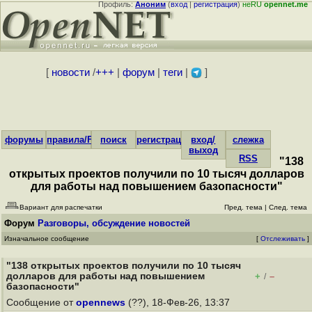
Профиль:
Аноним
(
вход
|
регистрация
)
неRU
opennet.me
[
новости
/
+++
|
форум
|
теги
|
]
форумы
правила/FAQ
поиск
регистрация
вход/
слежка
выход
RSS
"138
открытых проектов получили по 10 тысяч долларов
для работы над повышением базопасности"
Вариант для распечатки
Пред. тема
|
След. тема
Форум
Разговоры, обсуждение новостей
Изначальное сообщение
[
Отслеживать
]
"138 открытых проектов получили по 10 тысяч
долларов для работы над повышением
+
–
/
базопасности"
Сообщение от
opennews
(??), 18-Фев-26, 13:37