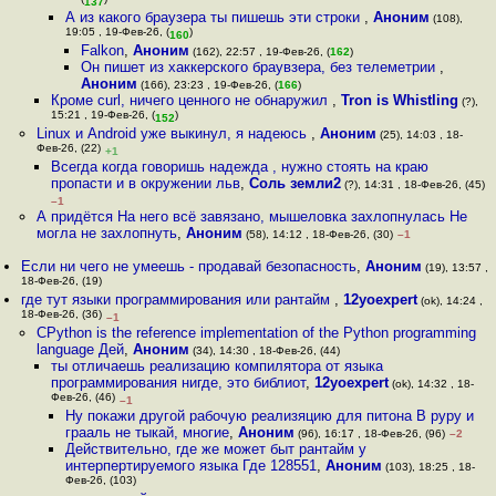
(
)
137
А из какого браузера ты пишешь эти строки
,
Аноним
(108),
19:05 , 19-Фев-26, (
)
160
Falkon
,
Аноним
(162), 22:57 , 19-Фев-26, (
162
)
Он пишет из хаккерского браувзера, без телеметрии
,
Аноним
(166), 23:23 , 19-Фев-26, (
166
)
Кроме curl, ничего ценного не обнаружил
,
Tron is Whistling
(?),
15:21 , 19-Фев-26, (
)
152
Linux и Android уже выкинул, я надеюсь
,
Аноним
(25), 14:03 , 18-
Фев-26, (22)
+1
Всегда когда говоришь надежда , нужно стоять на краю
пропасти и в окружении льв
,
Соль земли2
(?), 14:31 , 18-Фев-26, (45)
–1
А придётся На него всё завязано, мышеловка захлопнулась Не
могла не захлопнуть
,
Аноним
(58), 14:12 , 18-Фев-26, (30)
–1
Если ни чего не умеешь - продавай безопасность
,
Аноним
(19), 13:57 ,
18-Фев-26, (19)
где тут языки программирования или рантайм
,
12yoexpert
(ok), 14:24 ,
18-Фев-26, (36)
–1
CPython is the reference implementation of the Python programming
language Дей
,
Аноним
(34), 14:30 , 18-Фев-26, (44)
ты отличаешь реализацию компилятора от языка
программирования нигде, это библиот
,
12yoexpert
(ok), 14:32 , 18-
Фев-26, (46)
–1
Ну покажи другой рабочую реализяцию для питона В pypy и
грааль не тыкай, многие
,
Аноним
(96), 16:17 , 18-Фев-26, (96)
–2
Действительно, где же может быт рантайм у
интерпертируемого языка Где 128551
,
Аноним
(103), 18:25 , 18-
Фев-26, (103)