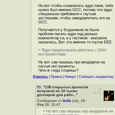
Но вот чтобы скомпилять ядро линя, тебе
нужен был именно GCC, потому что ядро
специально прибивали к гнутым
экстешнам, чтобы заведорлочить его на
GCC.
Получается у бсдшников не было
проблем писать ядро под разные
компилятор си, а у гнутиков - внезапно
оказались. Вот это именно то гнутое ЕЕЕ.
> Ядро предполагало работать с GNU
инструментами.
Ну вот сам пишешь про вендорлок на
гнутые инструменты.
Чего ж тогда споришь?
Ответить
|
Правка
|
Наверх
|
Cообщить модератору
85.
"138 открытых проектов
+1
получили по 10 тысяч
+
–
/
долларов для рабо..."
Сообщение от
llolik
(ok), 18-
Фев-26, 15:47
> Ну вот сам пишешь про вендорлок на