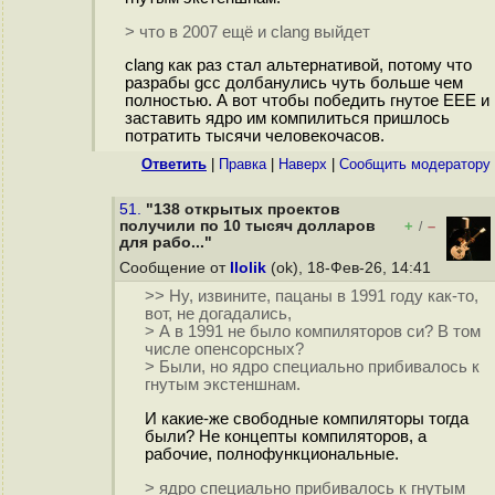
> что в 2007 ещё и clang выйдет
clang как раз стал альтернативой, потому что
разрабы gcc долбанулись чуть больше чем
полностью. А вот чтобы победить гнутое ЕЕЕ и
заставить ядро им компилиться пришлось
потратить тысячи человекочасов.
Ответить
|
Правка
|
Наверх
|
Cообщить модератору
51.
"138 открытых проектов
получили по 10 тысяч долларов
+
–
/
для рабо..."
Сообщение от
llolik
(ok), 18-Фев-26, 14:41
>> Ну, извините, пацаны в 1991 году как-то,
вот, не догадались,
> А в 1991 не было компиляторов си? В том
числе опенсорсных?
> Были, но ядро специально прибивалось к
гнутым экстеншнам.
И какие-же свободные компиляторы тогда
были? Не концепты компиляторов, а
рабочие, полнофункциональные.
> ядро специально прибивалось к гнутым