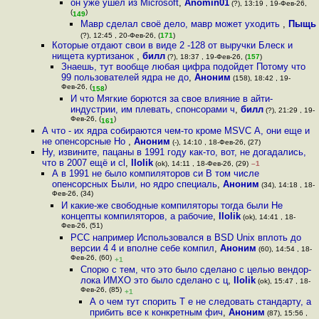
он уже ушел из Microsoft
,
Anomin01
(?), 13:19 , 19-Фев-26,
(
)
149
Мавр сделал своё дело, мавр может уходить
,
Пыщь
(?), 12:45 , 20-Фев-26, (
171
)
Которые отдают свои в виде 2 -128 от выручки Блеск и
нищета куртизанок
,
билл
(?), 18:37 , 19-Фев-26, (
157
)
Знаешь, тут вообще любая цифра подойдет Потому что
99 пользователей ядра не до
,
Аноним
(158), 18:42 , 19-
Фев-26, (
)
158
И что Мягкие борются за свое влияние в айти-
индустрии, им плевать, спонсорами ч
,
билл
(?), 21:29 , 19-
Фев-26, (
)
161
А что - их ядра собираются чем-то кроме MSVC А, они еще и
не опенсорсные Но
,
Аноним
(-), 14:10 , 18-Фев-26, (27)
Ну, извините, пацаны в 1991 году как-то, вот, не догадались,
что в 2007 ещё и cl
,
llolik
(ok), 14:11 , 18-Фев-26, (29)
–1
А в 1991 не было компиляторов си В том числе
опенсорсных Были, но ядро специаль
,
Аноним
(34), 14:18 , 18-
Фев-26, (34)
И какие-же свободные компиляторы тогда были Не
концепты компиляторов, а рабочие
,
llolik
(ok), 14:41 , 18-
Фев-26, (51)
PСC например Использовался в BSD Unix вплоть до
версии 4 4 и вполне себе компил
,
Аноним
(60), 14:54 , 18-
Фев-26, (60)
+1
Спорю с тем, что это было сделано с целью вендор-
лока ИМХО это было сделано с ц
,
llolik
(ok), 15:47 , 18-
Фев-26, (85)
+1
А о чем тут спорить Т е не следовать стандарту, а
прибить все к конкретным фич
,
Аноним
(87), 15:56 ,