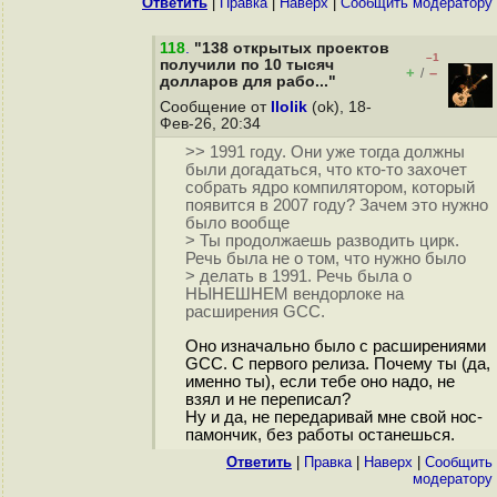
Ответить
|
Правка
|
Наверх
|
Cообщить модератору
118
.
"138 открытых проектов
–1
получили по 10 тысяч
+
–
/
долларов для рабо..."
Сообщение от
llolik
(ok), 18-
Фев-26, 20:34
>> 1991 году. Они уже тогда должны
были догадаться, что кто-то захочет
собрать ядро компилятором, который
появится в 2007 году? Зачем это нужно
было вообще
> Ты продолжаешь разводить цирк.
Речь была не о том, что нужно было
> делать в 1991. Речь была о
НЫНЕШНЕМ вендорлоке на
расширения GCC.
Оно изначально было с расширениями
GCC. С первого релиза. Почему ты (да,
именно ты), если тебе оно надо, не
взял и не переписал?
Ну и да, не передаривай мне свой нос-
памончик, без работы останешься.
Ответить
|
Правка
|
Наверх
|
Cообщить
модератору