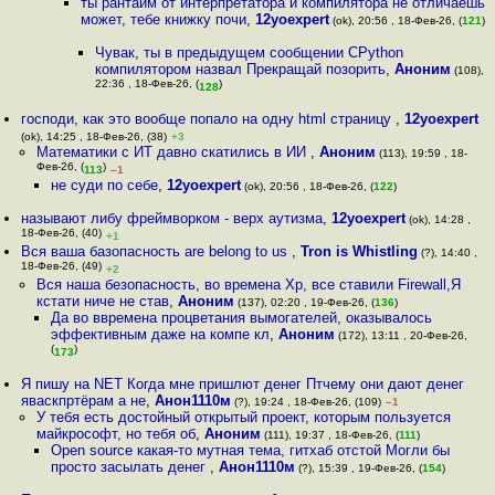
ты рантайм от интерпретатора и компилятора не отличаешь
может, тебе книжку почи
,
12yoexpert
(ok), 20:56 , 18-Фев-26, (
121
)
Чувак, ты в предыдущем сообщении CPython
компилятором назвал Прекращай позорить
,
Аноним
(108),
22:36 , 18-Фев-26, (
)
128
господи, как это вообще попало на одну html страницу
,
12yoexpert
(ok), 14:25 , 18-Фев-26, (38)
+3
Математики с ИТ давно скатились в ИИ
,
Аноним
(113), 19:59 , 18-
Фев-26, (
)
113
–1
не суди по себе
,
12yoexpert
(ok), 20:56 , 18-Фев-26, (
122
)
называют либу фреймворком - верх аутизма
,
12yoexpert
(ok), 14:28 ,
18-Фев-26, (40)
+1
Вся ваша базопасность are belong to us
,
Tron is Whistling
(?), 14:40 ,
18-Фев-26, (49)
+2
Вся наша безопасность, во времена Xp, все ставили Firewall,Я
кстати ниче не став
,
Аноним
(137), 02:20 , 19-Фев-26, (
136
)
Да во ввремена процветания вымогателей, оказывалось
эффективным даже на компе кл
,
Аноним
(172), 13:11 , 20-Фев-26,
(
)
173
Я пишу на NET Когда мне пришлют денег Птчему они дают денег
яваскпртёрам а не
,
Анон1110м
(?), 19:24 , 18-Фев-26, (109)
–1
У тебя есть достойный открытый проект, которым пользуется
майкрософт, но тебя об
,
Аноним
(111), 19:37 , 18-Фев-26, (
111
)
Open source какая-то мутная тема, гитхаб отстой Могли бы
просто засылать денег
,
Анон1110м
(?), 15:39 , 19-Фев-26, (
154
)