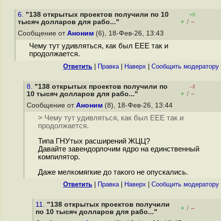
6.
"138 открытых проектов получили по 10
+5
+
–
тысяч долларов для рабо..."
/
Сообщение от
Аноним
(6), 18-Фев-26, 13:43
Чему тут удивляться, как был EEE так и
продолжается.
Ответить
|
Правка
|
Наверх
|
Cообщить модератору
8.
"138 открытых проектов получили по
–2
+
–
10 тысяч долларов для рабо..."
/
Сообщение от
Аноним
(8), 18-Фев-26, 13:44
> Чему тут удивляться, как был EEE так и
продолжается.
Типа ГНУтых расширений ЖЦЦ?
Давайте завендорлочим ядро на единственный
компилятор.
Даже мелкомягкие до такого не опускались.
Ответить
|
Правка
|
Наверх
|
Cообщить модератору
11.
"138 открытых проектов получили
+
–
/
по 10 тысяч долларов для рабо..."