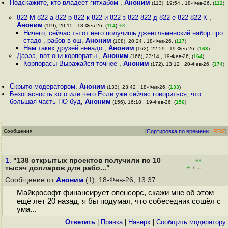
Подскажите, кто владеет гитхабом
,
Аноним
(113), 19:54 , 18-Фев-26, (
112
)
822 М 822 а 822 р 822 к 822 и 822 з 822 822 д 822 е 822 822 К
,
Аноним
(119), 20:15 , 18-Фев-26, (
114
)
+3
Ничего, сейчас ты от него получишь джентльменский набор про
стадо , рабов в ош
,
Аноним
(108), 20:24 , 18-Фев-26, (
117
)
Нам таких друзей ненадо
,
Аноним
(162), 22:59 , 19-Фев-26, (
163
)
Даэээ, вот они корпораты
,
Аноним
(166), 23:14 , 19-Фев-26, (
164
)
Корпорасы Выражайся точнее
,
Аноним
(172), 13:12 , 20-Фев-26, (
174
)
Скрыто модератором
,
Аноним
(133), 23:42 , 18-Фев-26, (
133
)
Безопасность кого или чего Если уже сейчас говориться, что
большая часть ПО буд
,
Аноним
(156), 16:18 , 19-Фев-26, (
156
)
Сообщения
[
Сортировка по времени
|
RSS
]
1.
"138 открытых проектов получили по 10
+8
+
–
тысяч долларов для рабо..."
/
Сообщение от
Аноним
(1), 18-Фев-26, 13:37
Майкрософт финансирует опенсорс, скажи мне об этом
ещё лет 20 назад, я бы подумал, что собеседник сошёл с
ума...
Ответить
|
Правка
|
Наверх
|
Cообщить модератору