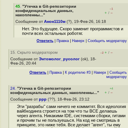
45
.
"Утечка в Git-репозитории
–1
конфиденциальных данных,
+
–
/
накопленны..."
Сообщение от
Анон1110м
(?), 19-Фев-26, 16:18
Нет. Это будущее. Скоро заменит программистов и
почти всех остальных роботяг.
Ответить
|
Правка
|
Наверх
|
Cообщить модератору
15. Скрыто модератором
+
–
/
–2
Сообщение от
Энтомолог_русолог
(ok), 18-
Фев-26, 20:44
Ответить
|
Правка
|
К родителю #3
|
Наверх
|
Cообщить
модератору
24.
"Утечка в Git-репозитории
+4
+
–
конфиденциальных данных, накопленны..."
/
Сообщение от
ppp
(??), 18-Фев-26, 23:12
Эти "разрабы" сами ничего не коммитят. Вся идеология
вайбкодинга строится на том что ты ВСЕ делаешь
через агента. Никакими IDE, системами сборки, гитами
и прочим ты не пользуешься. На код не смотришь в
принципе, это ниже тебя. Все делает "агент", ты ему