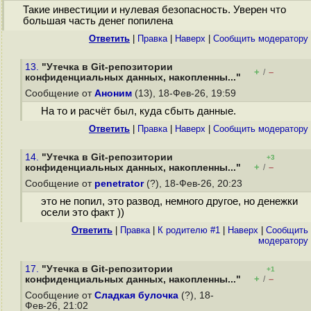
Такие инвестиции и нулевая безопасность. Уверен что
большая часть денег попилена
Ответить
|
Правка
|
Наверх
|
Cообщить модератору
13.
"Утечка в Git-репозитории
+
–
/
конфиденциальных данных, накопленны..."
Сообщение от
Аноним
(13), 18-Фев-26, 19:59
На то и расчёт был, куда сбыть данные.
Ответить
|
Правка
|
Наверх
|
Cообщить модератору
14.
"Утечка в Git-репозитории
+3
+
–
конфиденциальных данных, накопленны..."
/
Сообщение от
penetrator
(?), 18-Фев-26, 20:23
это не попил, это развод, немного другое, но денежки
осели это факт ))
Ответить
|
Правка
|
К родителю #1
|
Наверх
|
Cообщить
модератору
17.
"Утечка в Git-репозитории
+1
+
–
конфиденциальных данных, накопленны..."
/
Сообщение от
Сладкая булочка
(?), 18-
Фев-26, 21:02