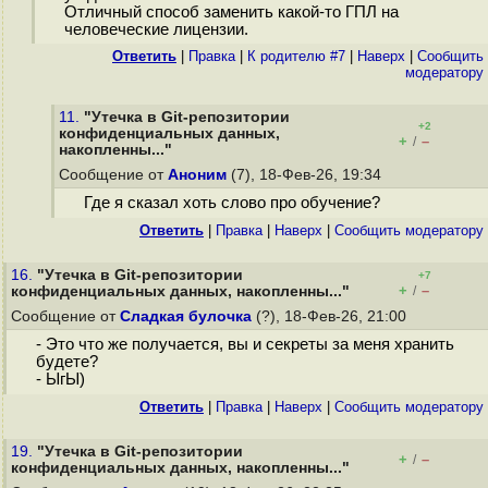
Отличный способ заменить какой-то ГПЛ на
человеческие лицензии.
Ответить
|
Правка
|
К родителю #7
|
Наверх
|
Cообщить
модератору
11.
"Утечка в Git-репозитории
+2
конфиденциальных данных,
+
–
/
накопленны..."
Сообщение от
Аноним
(7), 18-Фев-26, 19:34
Где я сказал хоть слово про обучение?
Ответить
|
Правка
|
Наверх
|
Cообщить модератору
16.
"Утечка в Git-репозитории
+7
+
–
конфиденциальных данных, накопленны..."
/
Сообщение от
Сладкая булочка
(?), 18-Фев-26, 21:00
- Это что же получается, вы и секреты за меня хранить
будете?
- ЫгЫ)
Ответить
|
Правка
|
Наверх
|
Cообщить модератору
19.
"Утечка в Git-репозитории
+
–
/
конфиденциальных данных, накопленны..."