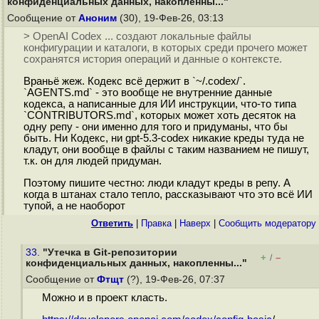
конфиденциальных данных, накопленны..."
Сообщение от
Аноним
(30), 19-Фев-26, 03:13
> OpenAI Codex ... создают локальные файлы
конфигурации и каталоги, в которых среди прочего может
сохранятся история операций и данные о контексте.
Враньё жеж. Кодекс всё держит в `~/.codex/`.
`AGENTS.md` - это вообще не внутренние данные
кодекса, а написанные для ИИ инструкции, что-то типа
`CONTRIBUTORS.md`, которых может хоть десяток на
одну репу - они именно для того и придуманы, что бы
быть. Ни Кодекс, ни gpt-5.3-codex никакие креды туда не
кладут, они вообще в файлы с таким названием не пишут,
т.к. он для людей придуман.
Поэтому пишите честно: люди кладут креды в репу. А
когда в штанах стало тепло, рассказывают что это всё ИИ
тупой, а не наоборот
Ответить
|
Правка
|
Наверх
|
Cообщить модератору
33.
"Утечка в Git-репозитории
+
–
/
конфиденциальных данных, накопленны..."
Сообщение от
Фтщт
(?), 19-Фев-26, 07:37
Можно и в проект класть.