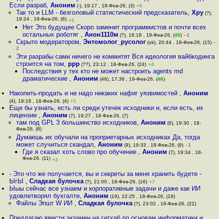
Если разраб
,
Аноним
(-), 19:17 , 18-Фев-26, (3)
+6
Так то и LLM - безголовый статистический предсказатель
,
Хру
(?),
19:24 , 18-Фев-26, (6)
+3
Нет Это будущее Скоро заменит программистов и почти всех
остальных роботяг
,
Анон1110м
(?), 16:18 , 19-Фев-26, (
45
)
–1
Скрыто модератором
,
Энтомолог_русолог
(ok), 20:44 , 18-Фев-26, (15)
–
2
Эти разрабы сами ничего не коммитят Вся идеология вайбкодинга
строится на том
,
ppp
(??), 23:12 , 18-Фев-26, (24)
+4
Последствия у тех кто не может настроить agents md
драматические
,
Аноним
(46), 17:36 , 19-Фев-26, (
46
)
Накопить-продать и не надо никаких нафиг уязвимостей
,
Аноним
(4), 19:18 , 18-Фев-26, (4)
+1
Еще бы узнать, есть ли среди утечек исходники и, если есть, их
лицензии
,
Аноним
(7), 19:27 , 18-Фев-26, (7)
там под GPL 3 большинство исходников
,
Аноним
(8), 19:30 , 18-
Фев-26, (8)
Думаешь их обучали на проприетарных исходниках Да, тогда
может случиться скандал
,
Аноним
(9), 19:33 , 18-Фев-26, (9)
–1
Где я сказал хоть слово про обучение
,
Аноним
(7), 19:34 , 18-
Фев-26, (11)
+2
- Это что же получается, вы и секреты за меня хранить будете -
ЫгЫ
,
Сладкая булочка
(?), 21:00 , 18-Фев-26, (16)
+7
Ыыы сейчас все узнаем и корпоративные задачи и даже как ИИ
удовлетворял бухгалте
,
Аноним
(19), 22:25 , 18-Фев-26, (19)
Файлы Эпшт W ИИ
,
Сладкая булочка
(?), 23:02 , 18-Фев-26, (22)
Предлагаю ввести экзамен на гитхаб по основам информатики и