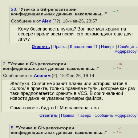
28.
"Утечка в Git-репозитории
+
–
/
конфиденциальных данных, накопленны..."
Сообщение от
Alex
(??), 18-Фев-26, 23:57
Кому безопасность нужна? Вон постман хранит на
севере пароли всем пофиг, его рекомендуют ещё друг
другу
Ответить
|
Правка
|
К родителю #1
|
Наверх
|
Cообщить
модератору
2.
"Утечка в Git-репозитории
–15
+
–
конфиденциальных данных, накопленны..."
/
Сообщение от
Аноним
(2), 18-Фев-26, 19:14
Желтуха. Cursor не хранит планы или историю чатов в
.cursor/ в проекте, только правила и тулы, которые как раз
таки предполагается хранить в VCS. В оригинальной
новости даже не указаны примеры файлов.
Сама новость будто LLM и написана, лол.
Ответить
|
Правка
|
Наверх
|
Cообщить модератору
5.
"Утечка в Git-репозитории
–1
+
–
конфиденциальных данных, накопленны..."
/