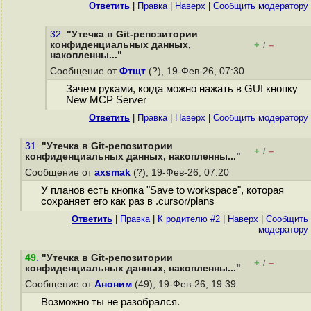
Ответить
|
Правка
|
Наверх
|
Cообщить модератору
32.
"Утечка в Git-репозитории
конфиденциальных данных,
+
–
/
накопленны..."
Сообщение от
Фтщт
(?), 19-Фев-26, 07:30
Зачем руками, когда можно нажать в GUI кнопку
New MCP Server
Ответить
|
Правка
|
Наверх
|
Cообщить модератору
31.
"Утечка в Git-репозитории
+
–
/
конфиденциальных данных, накопленны..."
Сообщение от
axsmak
(?), 19-Фев-26, 07:20
У планов есть кнопка "Save to workspace", которая
сохраняет его как раз в .cursor/plans
Ответить
|
Правка
|
К родителю #2
|
Наверх
|
Cообщить
модератору
49
.
"Утечка в Git-репозитории
+
–
/
конфиденциальных данных, накопленны..."
Сообщение от
Аноним
(49), 19-Фев-26, 19:39
Возможно ты не разобрался.