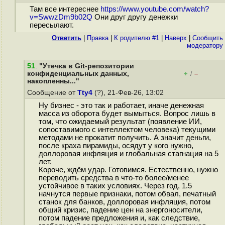
Там все интереснее
https://www.youtube.com/watch?
v=SwwzDm9b02Q
Они друг другу денежки
пересылают.
Ответить
|
Правка
|
К родителю #1
|
Наверх
|
Cообщить
модератору
51
.
"Утечка в Git-репозитории
конфиденциальных данных,
+
–
/
накопленны..."
Сообщение от
Tty4
(?), 21-Фев-26, 13:02
Ну бизнес - это так и работает, иначе денежная
масса из оборота будет вымыться. Вопрос лишь в
том, что ожидаемый результат (появление ИИ,
сопоставимого с интеллектом человека) текущими
методами не прокатит получить. А значит деньги,
после краха пирамиды, осядут у кого нужно,
доллоровая инфляция и глобальная стагнация на 5
лет.
Короче, ждём удар. Готовимся. Естественно, нужно
переводить средства в что-то более/менее
устойчивое в таких условиях. Через год, 1.5
начнутся первые признаки, потом обвал, печатный
станок для банков, доллоровая инфляция, потом
общий кризис, падение цен на энергоносители,
потом падение предложения и, как следствие,