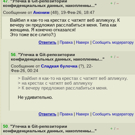
47
.
"Утечка в Git-репозитории
+
–
/
конфиденциальных данных, накопленны..."
Сообщение от
Аноним
(48), 19-Фев-26, 18:47
Вайбил я как-то на крестах с чатжпт веб апликуху. К
вечеру он предложил расслабиться меня. Типа как
женщина. Я конечно отказался!
Это тоже все слито?:)
Ответить
|
Правка
|
Наверх
|
Cообщить модератору
56
.
"Утечка в Git-репозитории
+
–
/
конфиденциальных данных, накопленны..."
Сообщение от
Сладкая булочка
(?), 22-
Фев-26, 00:24
> Вайбил я как-то на крестах с чатжпт веб апликуху.
> на крестах с чатжпт веб апликуху
> К вечеру предложил расслабиться меня.
Не удивительно.
Ответить
|
Правка
|
Наверх
|
Cообщить модератору
50
.
"Утечка в Git-репозитории
+
–
/
конфиденциальных данных, накопленны..."