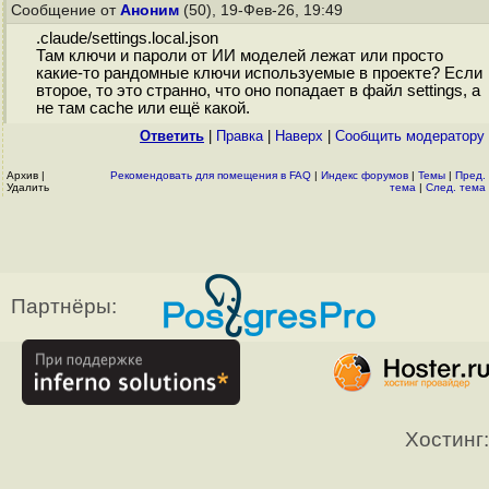
Сообщение от
Аноним
(50), 19-Фев-26, 19:49
.claude/settings.local.json
Там ключи и пароли от ИИ моделей лежат или просто
какие-то рандомные ключи используемые в проекте? Если
второе, то это странно, что оно попадает в файл settings, а
не там cache или ещё какой.
Ответить
|
Правка
|
Наверх
|
Cообщить модератору
Архив
|
Рекомендовать для помещения в FAQ
|
Индекс форумов
|
Темы
|
Пред.
Удалить
тема
|
След. тема
Партнёры:
Хостинг: