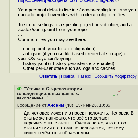
https://developers.openai.com/codex/config-basic
/
Your personal defaults live in ~/.codex/config.toml, and you
can add project overrides with .codex/config.toml files.
...
To scope settings to a specific project or subfolder, add a
.codex/config.toml file in your repo."
...
Common files you may see there:
config.toml (your local configuration)
auth.json (if you use file-based credential storage) or
your OS keychain/keyring
history.jsonl (if history persistence is enabled)
Other per-user state such as logs and caches
Ответить
|
Правка
|
Наверх
|
Cообщить модератору
40
.
"Утечка в Git-репозитории
–1
конфиденциальных данных,
+
–
/
накопленны..."
Сообщение от
Аноним
(40), 19-Фев-26, 10:35
Да, человек может и в проект положить. Человек. В
статье же написано, что всё это делают
перечисленные агенты. Очевидно же, что автор
статьи этими агентами не пользуется, поэтому
пишет о чём-то воображаемом.