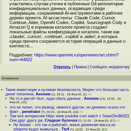
участились случаи утечки в публичные Git-репозитории
конфиденциальных данных, оседающих среди
информации, сохраняемой AI-инструментами в рабочее
дерево проекта. AI-ассистенты Claude Code, Cursor,
Continue, Aider, OpenAI Codex, Copilot, Sourcegraph Cody и
Amazon Q в корневом каталоге проекта создают
локальные файлы конфигурации и каталоги, такие как
.claude/, .cursor/, .continue/, .copilot/ и .aider/, в которых
среди прочего сохраняется история операций и данные о
контексте...
Подробнее:
https://www.opennet.ru/opennews/art.shtml?
num=64822
Ответить
|
Правка
|
Cообщить модератору
Оглавление
Такие инвестиции и нулевая безопасность Уверен что большая часть
денег попилена
,
Аноним
(1), 19:11 , 18-Фев-26, (1)
+4
На то и расчёт был, куда сбыть данные
,
Аноним
(13), 19:59 , 18-
Фев-26, (13)
это не попил, это развод, немного другое, но денежки осели это
факт
,
penetrator
(?), 20:23 , 18-Фев-26, (14)
+3
Там все интереснее https www youtube com watch v SwwzDm9b02Q
Они друг другу де
,
Сладкая булочка
(?), 21:02 , 18-Фев-26, (17)
+1
Ну бизнес - это так и работает, иначе денежная масса из
оборота будет вымыться
,
Tty4
(?), 13:02 , 21-Фев-26, (
51
)