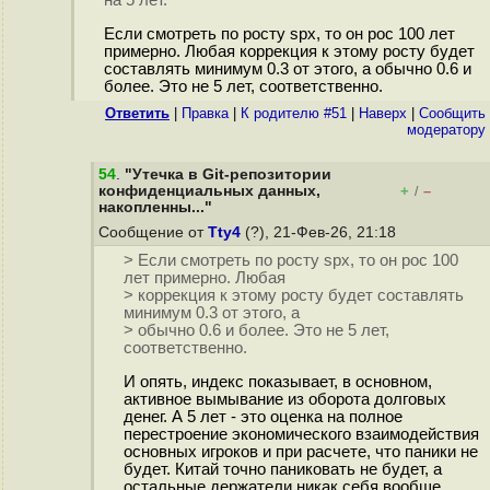
на 5 лет.
Если смотреть по росту spx, то он рос 100 лет
примерно. Любая коррекция к этому росту будет
составлять минимум 0.3 от этого, а обычно 0.6 и
более. Это не 5 лет, соответственно.
Ответить
|
Правка
|
К родителю #51
|
Наверх
|
Cообщить
модератору
54
.
"Утечка в Git-репозитории
конфиденциальных данных,
+
–
/
накопленны..."
Сообщение от
Tty4
(?), 21-Фев-26, 21:18
> Если смотреть по росту spx, то он рос 100
лет примерно. Любая
> коррекция к этому росту будет составлять
минимум 0.3 от этого, а
> обычно 0.6 и более. Это не 5 лет,
соответственно.
И опять, индекс показывает, в основном,
активное вымывание из оборота долговых
денег. А 5 лет - это оценка на полное
перестроение экономического взаимодействия
основных игроков и при расчете, что паники не
будет. Китай точно паниковать не будет, а
остальные держатели никак себя вообще