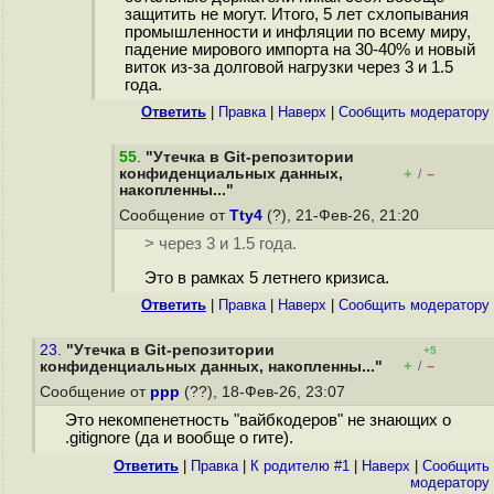
защитить не могут. Итого, 5 лет схлопывания
промышленности и инфляции по всему миру,
падение мирового импорта на 30-40% и новый
виток из-за долговой нагрузки через 3 и 1.5
года.
Ответить
|
Правка
|
Наверх
|
Cообщить модератору
55
.
"Утечка в Git-репозитории
конфиденциальных данных,
+
–
/
накопленны..."
Сообщение от
Tty4
(?), 21-Фев-26, 21:20
> через 3 и 1.5 года.
Это в рамках 5 летнего кризиса.
Ответить
|
Правка
|
Наверх
|
Cообщить модератору
23.
"Утечка в Git-репозитории
+5
+
–
конфиденциальных данных, накопленны..."
/
Сообщение от
ppp
(??), 18-Фев-26, 23:07
Это некомпенетность "вайбкодеров" не знающих о
.gitignore (да и вообще о гите).
Ответить
|
Правка
|
К родителю #1
|
Наверх
|
Cообщить
модератору