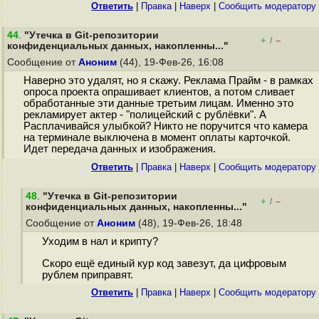
Ответить
|
Правка
|
Наверх
|
Cообщить модератору
44
.
"Утечка в Git-репозитории
+
–
/
конфиденциальных данных, накопленны..."
Сообщение от
Аноним
(44), 19-Фев-26, 16:08
Наверно это удалят, но я скажу. Реклама Прайм - в рамках
опроса проекта опрашивает клиентов, а потом сливает
обработанные эти данные третьим лицам. Именно это
рекламирует актер - "полицейский с рублёвки". А
Расплачивайся улыбкой? Никто не поручится что камера
на терминале выключена в момент оплаты карточкой.
Идет передача данных и изображения.
Ответить
|
Правка
|
Наверх
|
Cообщить модератору
48
.
"Утечка в Git-репозитории
+
–
/
конфиденциальных данных, накопленны..."
Сообщение от
Аноним
(48), 19-Фев-26, 18:48
Уходим в нал и крипту?
Скоро ещё единый кур код завезут, да цифровым
рублем приправят.
Ответить
|
Правка
|
Наверх
|
Cообщить модератору