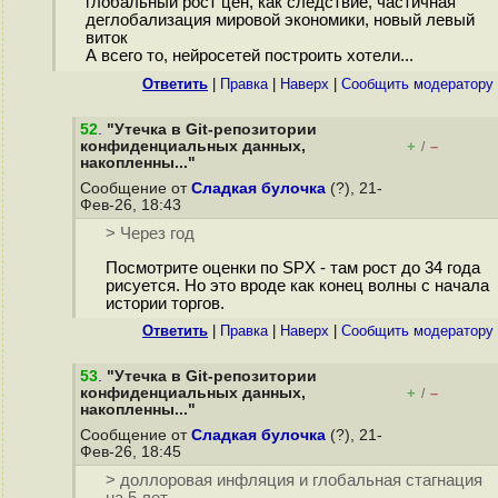
глобальный рост цен, как следствие, частичная
деглобализация мировой экономики, новый левый
виток
А всего то, нейросетей построить хотели...
Ответить
|
Правка
|
Наверх
|
Cообщить модератору
52
.
"Утечка в Git-репозитории
конфиденциальных данных,
+
–
/
накопленны..."
Сообщение от
Сладкая булочка
(?), 21-
Фев-26, 18:43
> Через год
Посмотрите оценки по SPX - там рост до 34 года
рисуется. Но это вроде как конец волны с начала
истории торгов.
Ответить
|
Правка
|
Наверх
|
Cообщить модератору
53
.
"Утечка в Git-репозитории
конфиденциальных данных,
+
–
/
накопленны..."
Сообщение от
Сладкая булочка
(?), 21-
Фев-26, 18:45
> доллоровая инфляция и глобальная стагнация