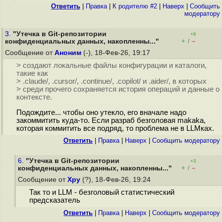
Ответить
|
Правка
|
К родителю #2
|
Наверх
|
Cообщить
модератору
3.
"Утечка в Git-репозитории
+6
+
–
конфиденциальных данных, накопленны..."
/
Сообщение от
Аноним
(-), 18-Фев-26, 19:17
> создают локальные файлы конфигурации и каталоги,
такие как
> .claude/, .cursor/, .continue/, .copilot/ и .aider/, в которых
> среди прочего сохраняется история операций и данные о
контексте.
Подождите... чтобы оно утекло, его вначале надо
закоммитить куда-то. Если разраб безголовая makaka,
которая коммитить все подряд, то проблема не в LLMках.
Ответить
|
Правка
|
Наверх
|
Cообщить модератору
6.
"Утечка в Git-репозитории
+3
+
–
конфиденциальных данных, накопленны..."
/
Сообщение от
Хру
(?), 18-Фев-26, 19:24
Так то и LLM - безголовый статистический
предсказатель
Ответить
|
Правка
|
Наверх
|
Cообщить модератору