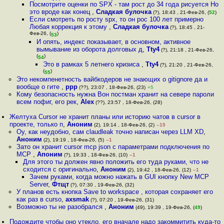
Посмотрите оценки по SPX - там рост до 34 года рисуется Но
это вроде как конец
,
Сладкая булочка
(?), 18:43 , 21-Фев-26, (
52
)
Если смотреть по росту spx, то он рос 100 лет примерно
Любая коррекция к этому
,
Сладкая булочка
(?), 18:45 , 21-
Фев-26, (
)
53
И опять, индекс показывает, в основном, активное
вымывание из оборота долговых д
,
Tty4
(?), 21:18 , 21-Фев-26,
(
)
54
Это в рамках 5 летнего кризиса
,
Tty4
(?), 21:20 , 21-Фев-26,
(
)
55
Это некомпенетность вайбкодеров не знающих о gitignore да и
вообще о гите
,
ppp
(??), 23:07 , 18-Фев-26, (23)
+5
Кому безопасность нужна Вон постман хранит на севере пароли
всем пофиг, его рек
,
Alex
(??), 23:57 , 18-Фев-26, (28)
Желтуха Cursor не хранит планы или историю чатов в cursor в
проекте, только п
,
Аноним
(2), 19:14 , 18-Фев-26, (2)
–15
Оу, как неудобно, сам claudleak точно написан через LLM XD
,
Аноним
(2), 19:19 , 18-Фев-26, (5)
–1
Зато он хранит cursor mcp json с параметрами подключения по
MCP
,
Апоним
(?), 19:33 , 18-Фев-26, (10)
–1
Для этого ты должен явно положить его туда руками, что не
сходится с оригинально
,
Аноним
(2), 19:42 , 18-Фев-26, (12)
–1
Зачем руками, когда можно нажать в GUI кнопку New MCP
Server
,
Фтщт
(?), 07:30 , 19-Фев-26, (32)
У планов есть кнопка Save to workspace , которая сохраняет его
как раз в curso
,
axsmak
(?), 07:20 , 19-Фев-26, (31)
Возможно ты не разобрался
,
Аноним
(49), 19:39 , 19-Фев-26, (
49
)
Подождите чтобы оно утекло, его вначале надо закоммитить куда-то