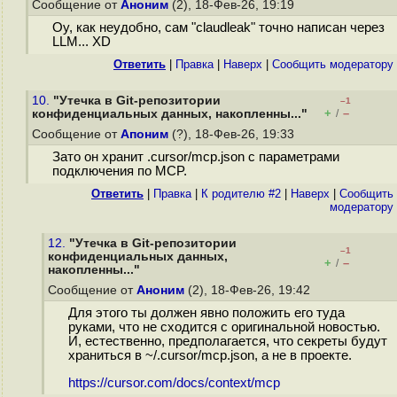
Сообщение от
Аноним
(2), 18-Фев-26, 19:19
Оу, как неудобно, сам "claudleak" точно написан через
LLM... XD
Ответить
|
Правка
|
Наверх
|
Cообщить модератору
10.
"Утечка в Git-репозитории
–1
+
–
конфиденциальных данных, накопленны..."
/
Сообщение от
Апоним
(?), 18-Фев-26, 19:33
Зато он хранит .cursor/mcp.json с параметрами
подключения по MCP.
Ответить
|
Правка
|
К родителю #2
|
Наверх
|
Cообщить
модератору
12.
"Утечка в Git-репозитории
–1
конфиденциальных данных,
+
–
/
накопленны..."
Сообщение от
Аноним
(2), 18-Фев-26, 19:42
Для этого ты должен явно положить его туда
руками, что не сходится с оригинальной новостью.
И, естественно, предполагается, что секреты будут
храниться в ~/.cursor/mcp.json, а не в проекте.
https://cursor.com/docs/context/mcp