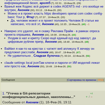
информационной безоп
,
аролп5
(?), 02:31 , 19-Фев-26, (29)
Враньё жеж Кодекс всё держит в codex AGENTS md - это вообще не
внутрен
,
Аноним
(30), 03:13 , 19-Фев-26, (30)
Можно и в проект класть https developers openai com codex config-
basic Your p
,
Фтщт
(?), 07:37 , 19-Фев-26, (33)
Да, человек может и в проект положить Человек В статье же
написано, что всё эт
,
Аноним
(40), 10:35 , 19-Фев-26, (
40
)
–1
Наверно это удалят, но я скажу Реклама Прайм - в рамках опроса
проекта опрашива
,
Аноним
(44), 16:08 , 19-Фев-26, (
44
)
Уходим в нал и крипту Скоро ещё единый кур код завезут, да
цифровым рублем припр
,
Аноним
(48), 18:48 , 19-Фев-26, (
48
)
Вайбил я как-то на крестах с чатжпт веб апликуху К вечеру он
предложил расслаби
,
Аноним
(48), 18:47 , 19-Фев-26, (
47
)
Не удивительно
,
Сладкая булочка
(?), 00:24 , 22-Фев-26, (
56
)
claude settings local jsonТам ключи и пароли от ИИ моделей лежат
или просто как
,
Аноним
(50), 19:49 , 19-Фев-26, (
50
)
Сообщения
[
Сортировка по времени
|
RSS
]
1.
"Утечка в Git-репозитории
+4
+
–
конфиденциальных данных, накопленны..."
/
Сообщение от
Аноним
(1), 18-Фев-26, 19:11