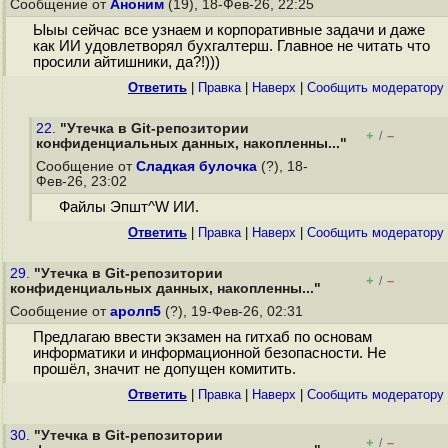
Сообщение от
Аноним
(19), 18-Фев-26, 22:25
Ыыы сейчас все узнаем и корпоративные задачи и даже
как ИИ удовлетворял бухгалтерш. Главное не читать что
просили айтишники, да?!)))
Ответить
|
Правка
|
Наверх
|
Cообщить модератору
22.
"Утечка в Git-репозитории
+
–
/
конфиденциальных данных, накопленны..."
Сообщение от
Сладкая булочка
(?), 18-
Фев-26, 23:02
Файлы Эпшт^W ИИ.
Ответить
|
Правка
|
Наверх
|
Cообщить модератору
29.
"Утечка в Git-репозитории
+
–
/
конфиденциальных данных, накопленны..."
Сообщение от
аролп5
(?), 19-Фев-26, 02:31
Предлагаю ввести экзамен на гитхаб по основам
информатики и информационной безопасности. Не
прошёл, значит не допущен комитить.
Ответить
|
Правка
|
Наверх
|
Cообщить модератору
30.
"Утечка в Git-репозитории
+
–
/