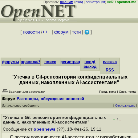
Профиль:
Аноним
(
вход
|
регистрация
)
неRU
opennet.me
[
новости
/
+++
|
форум
|
теги
|
]
форумы
правила/FAQ
поиск
регистрация
вход/
слежка
выход
RSS
"Утечка в Git-репозитории конфиденциальных
данных, накопленных AI-ассистентами"
Вариант для распечатки
Пред. тема
|
След. тема
Форум
Разговоры, обсуждение новостей
Изначальное сообщение
[
Отслеживать
]
"Утечка в Git-репозитории конфиденциальных
+
–
/
данных, накопленных AI-ассистентами"
Сообщение от
opennews
(??), 18-Фев-26, 19:11
С ростом популярности AI-ассистентов у разработчиков