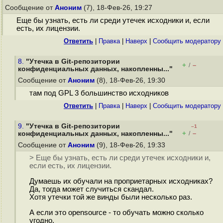
Сообщение от
Аноним
(7), 18-Фев-26, 19:27
Еще бы узнать, есть ли среди утечек исходники и, если
есть, их лицензии.
Ответить
|
Правка
|
Наверх
|
Cообщить модератору
8.
"Утечка в Git-репозитории
+
–
/
конфиденциальных данных, накопленны..."
Сообщение от
Аноним
(8), 18-Фев-26, 19:30
там под GPL 3 большинство исходников
Ответить
|
Правка
|
Наверх
|
Cообщить модератору
9.
"Утечка в Git-репозитории
–1
+
–
конфиденциальных данных, накопленны..."
/
Сообщение от
Аноним
(9), 18-Фев-26, 19:33
> Еще бы узнать, есть ли среди утечек исходники и,
если есть, их лицензии.
Думаешь их обучали на проприетарных исходниках?
Да, тогда может случиться скандал.
Хотя утечки той же винды были несколько раз.
А если это opensource - то обучать можно сколько
угодно.