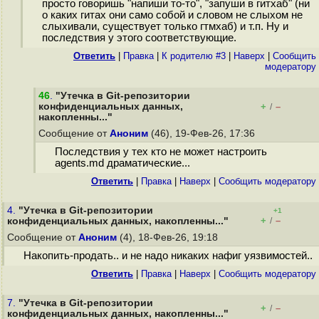
просто говоришь "напиши то-то", "запуши в гитхаб" (ни
о каких гитах они само собой и словом не слыхом не
слыхивали, существует только гтмхаб) и т.п. Ну и
последствия у этого соответствующие.
Ответить
|
Правка
|
К родителю #3
|
Наверх
|
Cообщить
модератору
46
.
"Утечка в Git-репозитории
конфиденциальных данных,
+
–
/
накопленны..."
Сообщение от
Аноним
(46), 19-Фев-26, 17:36
Последствия у тех кто не может настроить
agents.md драматические...
Ответить
|
Правка
|
Наверх
|
Cообщить модератору
4.
"Утечка в Git-репозитории
+1
+
–
конфиденциальных данных, накопленны..."
/
Сообщение от
Аноним
(4), 18-Фев-26, 19:18
Накопить-продать.. и не надо никаких нафиг уязвимостей..
Ответить
|
Правка
|
Наверх
|
Cообщить модератору
7.
"Утечка в Git-репозитории
+
–
/
конфиденциальных данных, накопленны..."