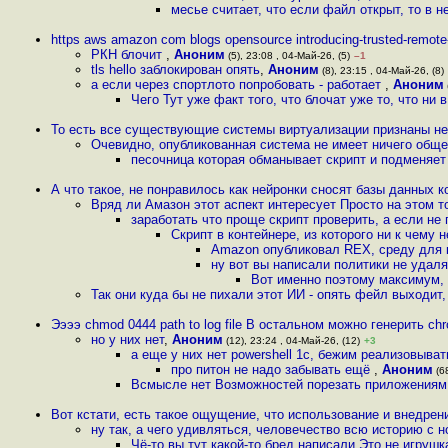
месье считает, что если файл открыт, то в 
https aws amazon com blogs opensource introducing-trusted-remote
РКН блочит
,
Аноним
(5), 23:08 , 04-Май-26, (5)
–1
tls hello заблокирован опять
,
Аноним
(8), 23:15 , 04-Май-26, (8)
а если через спopтлото попробовать - работает
,
Аноним
Чего Тут уже факт того, что блочат уже то, что ни 
То есть все существующие системы виртуализации признаны не
Очевидно, опубликованная система не имеет ничего общ
песочница которая обманывает скрипт и подменяет
А что такое, не понравилось как нейронки сносят базы данных
Вряд ли Амазон этот аспект интересует Просто на этом т
заработать что проще скрипт проверить, а если не 
Скрипт в контейнере, из которого ни к чему 
Amazon опубликовал REX, среду для 
ну вот вы написали политики не удаля
Вот именно поэтому максимум, 
Так они куда бы не пихали этот ИИ - опять фейл выходит
Ээээ chmod 0444 path to log file В остальном можно генерить chr
но у них нет
,
Аноним
(12), 23:24 , 04-Май-26, (12)
+3
а еще у них нет powershell 1c, бежим реализовыва
про питон не надо забывать ещё
,
Аноним
(68
Всмысле нет Возможностей порезать приложениям 
Вот кстати, есть такое ощущение, что использование и внедрени
ну так, а чего удивляться, человечество всю историю с 
Чё-то вы тут какой-то бред написали Это не игрушк