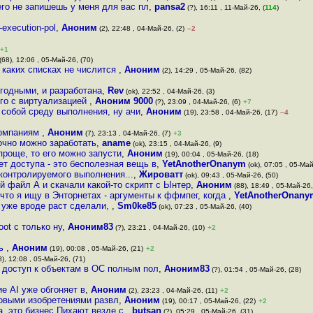
него не запишешь у меня для вас пл
,
pansa2
(?), 16:11 , 11-Май-26, (
114
)
-execution-pol
,
Аноним
(2), 22:48 , 04-Май-26, (2)
–2
+1
(68), 12:06 , 05-Май-26, (70)
в каких списках не числится
,
Аноним
(2), 14:29 , 05-Май-26, (82)
годными, и разработана
,
Rev
(ok), 22:52 , 04-Май-26, (3)
его с виртуализацией
,
Аноним 9000
(?), 23:09 , 04-Май-26, (6)
+7
 собой среду выполнения, ну ачи
,
Аноним
(19), 23:58 , 04-Май-26, (17)
–4
 компаниям
,
Аноним
(7), 23:13 , 04-Май-26, (7)
+3
очно можно заработать
,
aname
(ok), 23:15 , 04-Май-26, (9)
проще, то его можно запусти
,
Аноним
(19), 00:04 , 05-Май-26, (18)
нет доступа - это бесполезная вещь в
,
YetAnotherOnanym
(ok), 07:05 , 05-Май
контролируемого выполнения...
,
Жироватт
(ok), 09:43 , 05-Май-26, (50)
й файл А и скачали какой-то скрипт с Ынтер
,
Аноним
(88), 18:49 , 05-Май-26,
что я ищу в Энторнетах - аргументы к ффмпег, когда
,
YetAnotherOnany
, уже вроде раст сделали,
,
Sm0ke85
(ok), 07:23 , 05-Май-26, (40)
oot с только ну
,
Аноним83
(?), 23:21 , 04-Май-26, (10)
+2
ть
,
Аноним
(19), 00:08 , 05-Май-26, (21)
+2
), 12:08 , 05-Май-26, (71)
доступ к объектам в ОС полным пол
,
Аноним83
(?), 01:54 , 05-Май-26, (28)
е AI уже обгоняет в
,
Аноним
(2), 23:23 , 04-Май-26, (11)
+2
новыми изобретениями развл
,
Аноним
(19), 00:17 , 05-Май-26, (22)
+2
а, это бизнес Пихают везде с
,
butsan
(?), 05:29 , 05-Май-26, (31)