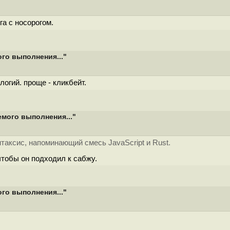
га с носорогом.
го выполнения..."
огий. проще - кликбейт.
мого выполнения..."
аксис, напоминающий смесь JavaScript и Rust.
чтобы он подходил к сабжу.
го выполнения..."