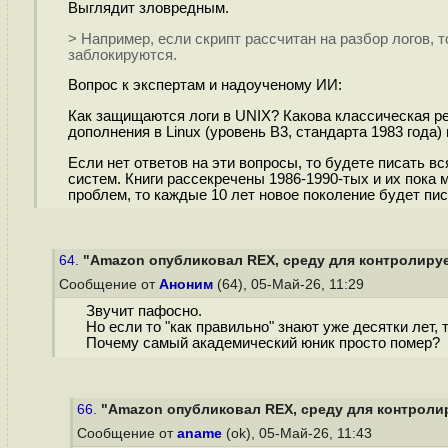
Выглядит зловредным.
> Например, если скрипт рассчитан на разбор логов,
заблокируются.
Вопрос к экспертам и надоученому ИИ:
Как защищаются логи в UNIX? Какова классическая ре
дополнения в Linux (уровень B3, стандарта 1983 года
Если нет ответов на эти вопросы, то будете писать 
систем. Книги рассекречены 1986-1990-тых и их пока
проблем, то каждые 10 лет новое поколение будет пи
64.
"Amazon опубликовал REX, среду для контролируе
Сообщение от
Аноним
(64), 05-Май-26, 11:29
Звучит пафосно.
Но если то "как правильно" знают уже десятки лет, 
Почему самый академический юник просто помер?
66.
"Amazon опубликовал REX, среду для контроли
Сообщение от
aname
(ok), 05-Май-26, 11:43