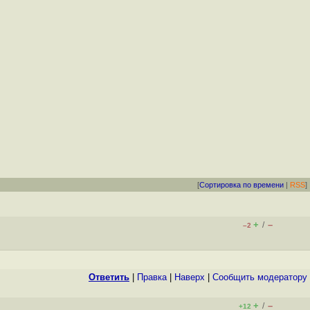
[
Сортировка по времени
|
RSS
]
+
–
/
–2
Ответить
|
Правка
|
Наверх
|
Cообщить модератору
+
–
/
+12