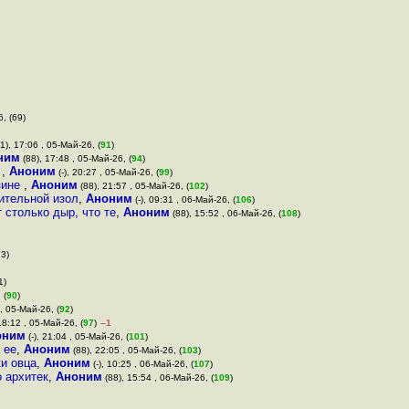
, (69)
1), 17:06 , 05-Май-26, (
91
)
ним
(88), 17:48 , 05-Май-26, (
94
)
в
,
Аноним
(-), 20:27 , 05-Май-26, (
99
)
зине
,
Аноним
(88), 21:57 , 05-Май-26, (
102
)
ительной изол
,
Аноним
(-), 09:31 , 06-Май-26, (
106
)
 столько дыр, что те
,
Аноним
(88), 15:52 , 06-Май-26, (
108
)
73)
1)
 (
90
)
, 05-Май-26, (
92
)
18:12 , 05-Май-26, (
97
)
–1
оним
(-), 21:04 , 05-Май-26, (
101
)
 ее
,
Аноним
(88), 22:05 , 05-Май-26, (
103
)
и овца
,
Аноним
(-), 10:25 , 06-Май-26, (
107
)
о архитек
,
Аноним
(88), 15:54 , 06-Май-26, (
109
)