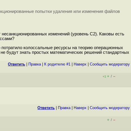
санкционированные попытки удаления или изменения файлов
т несанкционированных изменений (уровень C2). Каковы есть
ессами?
во потратило колоссальные ресурсы на теорию операционных
ты не будут знать простых математических решений стандартных
Ответить
|
Правка
|
К родителю #1
|
Наверх
|
Cообщить модератору
+
–
/
+1
Ответить
|
Правка
|
Наверх
|
Cообщить модератору
+
–
/