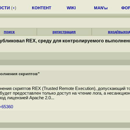
ОСТИ
(
+
)
КОНТЕНТ
WIKI
MAN'ы
ФО
поиск
регистрация
вход/выхо
убликовал REX, среду для контролируемого выполнен
полнения скриптов"
ения скриптов REX (Trusted Remote Execution), допускающий то
у будет предоставлен только доступ на чтение лога, а несанкц
од лицензией Apache 2.0...
m=65360