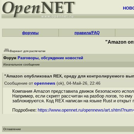
НОВ
форумы
правила/FAQ
"Amazon оп
Вариант для распечатки
Форум
Разговоры, обсуждение новостей
Изначальное сообщение
"Amazon опубликовал REX, среду для контролируемого вы
Сообщение от
opennews
(ok), 04-Май-26, 22:46
Компания Amazon представила движок безопасного исполн
Например, если скрипт рассчитан на разбор логов, то ем
заблокируются. Код REX написан на языке Rust и открыт п
Подробнее:
https://www.opennet.ru/opennews/art.shtml?nu
Оглавление