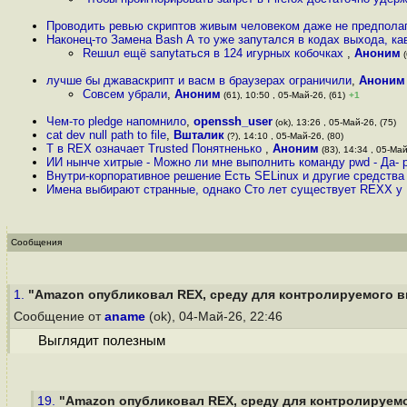
Проводить ревью скриптов живым человеком даже не предполаг
Наконец-то Замена Bash А то уже запутался в кодах выхода, ка
Rешuл ещё sапуtаться в 124 игурных кобочках
,
Аноним
(
лучше бы джаваскрипт и васм в браузерах ограничили
,
Аноним
Совсем убрали
,
Аноним
(61), 10:50 , 05-Май-26, (61)
+1
Чем-то pledge напомнило
,
openssh_user
(ok), 13:26 , 05-Май-26, (75)
cat dev null path to file
,
Вшталик
(?), 14:10 , 05-Май-26, (80)
T в REX означает Trusted Понятненько
,
Аноним
(83), 14:34 , 05-Май
ИИ нынче хитрые - Можно ли мне выполнить команду pwd - Да- 
Внутри-корпоративное решение Есть SELinux и другие средства
Имена выбирают странные, однако Сто лет существует REXX у IB
Сообщения
1.
"Amazon опубликовал REX, среду для контролируемого в
Сообщение от
aname
(ok), 04-Май-26, 22:46
Выглядит полезным
19.
"Amazon опубликовал REX, среду для контролируемо