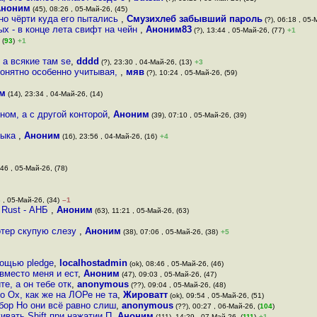
Аноним
(45), 08:26 , 05-Май-26, (45)
но чёрти куда его пытались
,
Смузихлеб забывший пароль
(?), 06:18 , 05-
ых - в конце лета свифт на чейн
,
Аноним83
(?), 13:44 , 05-Май-26, (77)
+1
 (
93
)
+1
 а всякие там se
,
dddd
(?), 23:30 , 04-Май-26, (13)
+3
понятно особенно учитывая,
,
мяв
(?), 10:24 , 05-Май-26, (59)
м
(14), 23:34 , 04-Май-26, (14)
ном, а с другой конторой
,
Аноним
(39), 07:10 , 05-Май-26, (39)
зыка
,
Аноним
(16), 23:56 , 04-Май-26, (16)
+4
:46 , 05-Май-26, (78)
 , 05-Май-26, (34)
–1
 Rust - АНБ
,
Аноним
(63), 11:21 , 05-Май-26, (63)
отер скупую слезу
,
Аноним
(38), 07:06 , 05-Май-26, (38)
+5
мощью pledge
,
localhostadmin
(ok), 08:46 , 05-Май-26, (46)
вместо меня и ест
,
Аноним
(47), 09:03 , 05-Май-26, (47)
те, а он тебе отк
,
anonymous
(??), 09:04 , 05-Май-26, (48)
о Ох, как же на ЛОРе не та
,
Жироватт
(ok), 09:54 , 05-Май-26, (51)
выбор Но они всё равно слиш
,
anonymous
(??), 00:27 , 06-Май-26, (
104
)
ивать Shift при нажатии П
,
Аноним
(111), 14:29 , 07-Май-26, (
111
)
+1