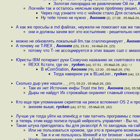
Золотая лихорадка не развлечение Ой ли
,
Лохчейн так и осталось неясным какую проблему решил, 
Через год узнаете что с чейном стало Для остальн
Ну тебе точно не нужно
,
Аноним
(2), 17:38 , 05-Май-26,
А как же просьбы в md файлах, неужели не помогают как же так
они и должны зачем вот это костыляние - решительно не
можно не обновлять локальный llm,так сгаллюцинирует
,
Анони
А почему не T-REX
,
Аноним
(15), 23:41 , 04-Май-26, (15)
потому что T- не ассоциируется в этих ваших сшп с амазо
Юристы IBM потирают руки Созвучно названию их скиптового я
REXX Кстати, где он
,
ryoken
(ok), 07:51 , 05-Май-26, (41)
+3
В eComStation
,
Аноним
(76), 13:30 , 05-Май-26, (76)
Тогда наверное уж в BLueLion
,
ryoken
(ok), 13
Сколько дыр уже нашли
,
_
(??), 05:23 , 05-Май-26, (30)
Там их нет Источник инфы Trust me bro
,
Аноним
(34), 05:58
Дыры не найдут Их строжайше охраняет главный спонсор
Кто еще при упоминании скриптов на рексе вспомнил OS 2 и пр
аноним выше
,
ryoken
(ok), 07:51 , 05-Май-26, (42)
Лучше уж тогда уйти на опенбсд и там патчить программы с по
а теперь этим кедр полиси пущай нейросеть управляет - Вы чо, 
Такая штука пригодилась бы для javascript А то заходишь на сай
Или не пользоваться хромом, где это в принципе возможн
Так я и не пользуюсь librewolf и tor browser - мой 
Чтобы проигнорировать запрет в Firefox достаточно удерж