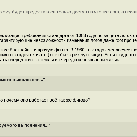
 то ему будет предоставлен только доступ на чтение лога, а не
ализация требования стандарта от 1983 года по защите логов о
) гарантирующие невозможность изменения логов даже root проц
всякие блокчейны и прочую фигню. В 1960-тых годах человечест
 можно сегодня скачать (хотя бы через луковицу). Если студен
сать очередной сыстемды и очередной безопасный язык...
мого выполнения..."
то почему оно работает всё так же фигово?
руемого выполнения..."