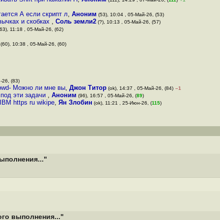
ается А если скрипт л
,
Аноним
(53), 10:04 , 05-Май-26, (53)
вычках и скобках
,
Соль земли2
(?), 10:13 , 05-Май-26, (57)
63), 11:18 , 05-Май-26, (62)
(60), 10:38 , 05-Май-26, (60)
-26, (83)
pwd- Можно ли мне вы
,
Джон Титор
(ok), 14:37 , 05-Май-26, (84)
–1
 под эти задачи
,
Аноним
(96), 16:57 , 05-Май-26, (
89
)
M https ru wikipe
,
Ян Злобин
(ok), 11:21 , 25-Июн-26, (
115
)
ыполнения..."
го выполнения..."