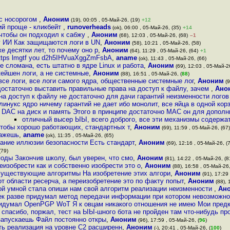
 с носорогом
,
Аноним
(19), 00:05 , 05-Май-26, (19)
+12
ий проще - кликбейт
,
runoverheads
(ok), 06:00 , 05-Май-26, (35)
+14
 чтобы он подходил к сабжу
,
Аноним
(68), 12:03 , 05-Май-26, (68)
–1
у ИИ Как защищаются логи в UN
,
Аноним
(58), 10:21 , 05-Май-26, (58)
е десятки лет, то почему оно р
,
Аноним
(64), 11:29 , 05-Май-26, (64)
+1
https lmgtf you d2h5IHVuaXggZmFsbA
,
aname
(ok), 11:43 , 05-Май-26, (66)
е сломана, есть штатно в ядре Linux и работа
,
Аноним
(69), 12:03 , 05-Май-26
кейшен логи, а не системные
,
Аноним
(88), 16:51 , 05-Май-26, (
88
)
се логи, все логи самого ядра, общественные системные лог
,
Аноним
(9
достаточно выставить правильные права на доступ к файлу, зачем
,
Ано
на доступ к файлу не достаточно для дачи гарантий неизменности лого
линукс ядро ничему гарантий не дает ибо монолит, все яйца в одной кор
DAC на диск и память Этого в принципе достаточно MAC он для дополн
отличный высер ЫЫ, всего доброго, все эти механизмы содержат
 чтобы хорошо работающих, стандартных т
,
Аноним
(69), 11:59 , 05-Май-26, (67)
кажешь
,
aname
(ok), 11:35 , 05-Май-26, (65)
ание иллюзии безопасности Есть стандарт
,
Аноним
(69), 12:16 , 05-Май-26, (
(79)
оды Закончив школу, был уверен, что смо
,
Аноним
(81), 14:22 , 05-Май-26, (8
еизобрести как и собственно изобрести это о
,
Аноним
(88), 16:58 , 05-Май-26,
существующие алгоритмы На изобретение этих алгори
,
Аноним
(91), 17:29 
от области ресерча, а переизобретение это по факту попыт
,
Аноним
(88), 
ой умной стала опиши нам свой алгоритм реализации неизменности
,
Ан
ек разве придумал метод передачи информации при котором невозможно
идумал OpenPGP WoT Я к овцам никакого отношения не имею Мои предк
спасибо, поржал, тест на ЫЫ-шного бота не пройден там что-нибудь пр
запускаешь Файл постоянно откры
,
Аноним
(96), 17:59 , 05-Май-26, (
96
)
сть реализация на уровне C2 расширенн
,
Аноним
(-), 20:41 , 05-Май-26, (
100
)