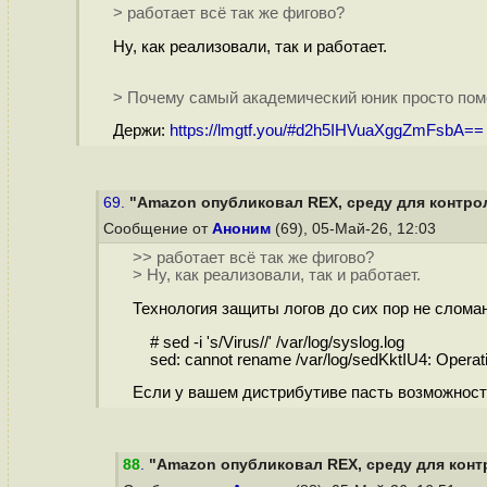
> работает всё так же фигово?
Ну, как реализовали, так и работает.
> Почему самый академический юник просто пом
Держи:
https://lmgtf.you/#d2h5IHVuaXggZmFsbA==
69.
"Amazon опубликовал REX, среду для контро
Сообщение от
Аноним
(69), 05-Май-26, 12:03
>> работает всё так же фигово?
> Ну, как реализовали, так и работает.
Технология защиты логов до сих пор не сломан
# sed -i 's/Virus//' /var/log/syslog.log
sed: cannot rename /var/log/sedKktIU4: Operati
Если у вашем дистрибутиве пасть возможность 
88
.
"Amazon опубликовал REX, среду для конт