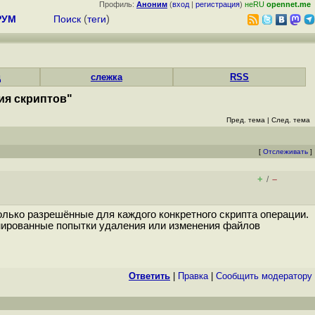
Профиль:
Аноним
(
вход
|
регистрация
)
неRU
opennet.me
РУМ
Поиск
(
теги
)
д
слежка
RSS
ия скриптов"
Пред. тема
|
След. тема
[
Отслеживать
]
+
–
/
лько разрешённые для каждого конкретного скрипта операции.
ионированные попытки удаления или изменения файлов
Ответить
|
Правка
|
Cообщить модератору