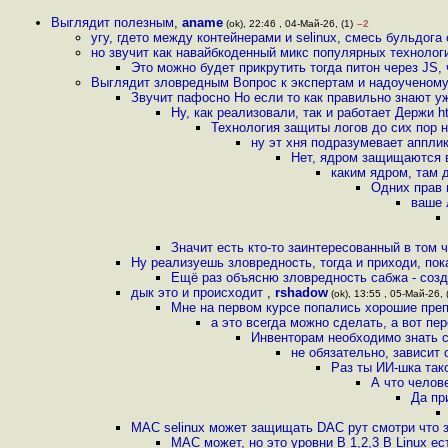
Выглядит полезным
,
aname
(ok), 22:46 , 04-Май-26, (1)
–2
угу, гдето между контейнерами и selinux, смесь бульдога
но звучит как навайбкоденный микс популярных технолог
Это можно будет прикрутить тогда питон через JS,
Выглядит зловредным Вопрос к экспертам и надоученом
Звучит пафосно Но если то как правильно знают уж
Ну, как реализовали, так и работает Держи 
Технология защиты логов до сих пор н
ну эт хня подразумевает аппли
Нет, ядром защищаются в
каким ядром, там 
Одних прав 
ваше 
Значит есть кто-то заинтересованный в том
Ну реализуешь зловредность, тогда и приходи, по
Ещё раз объясню зловредность сабжа - созд
дык это и происходит
,
rshadow
(ok), 13:55 , 05-Май-26, 
Мне на первом курсе попались хорошие преп
а это всегда можно сделать, а вот пер
Инвенторам необходимо знать 
не обязательно, зависит 
Раз ты ИИ-шка так
А что челов
Да пр
MAC selinux может защищать DAC рут смотри что 
MAC может, но это уровни B 1,2,3 В Linux е