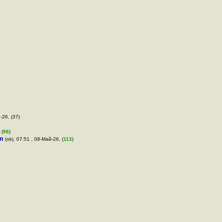
-26, (37)
 (
98
)
m
(ok), 07:51 , 08-Май-26, (
113
)