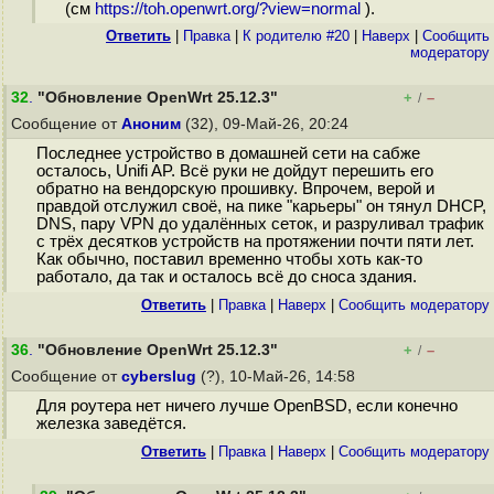
(см
https://toh.openwrt.org/?view=normal
).
Ответить
|
Правка
|
К родителю #20
|
Наверх
|
Cообщить
модератору
32
.
"Обновление OpenWrt 25.12.3"
+
–
/
Сообщение от
Аноним
(32), 09-Май-26, 20:24
Последнее устройство в домашней сети на сабже
осталось, Unifi AP. Всё руки не дойдут перешить его
обратно на вендорскую прошивку. Впрочем, верой и
правдой отслужил своё, на пике "карьеры" он тянул DHCP,
DNS, пару VPN до удалённых сеток, и разруливал трафик
с трёх десятков устройств на протяжении почти пяти лет.
Как обычно, поставил временно чтобы хоть как-то
работало, да так и осталось всё до сноса здания.
Ответить
|
Правка
|
Наверх
|
Cообщить модератору
36
.
"Обновление OpenWrt 25.12.3"
+
–
/
Сообщение от
cyberslug
(?), 10-Май-26, 14:58
Для роутера нет ничего лучше OpenBSD, если конечно
железка заведётся.
Ответить
|
Правка
|
Наверх
|
Cообщить модератору