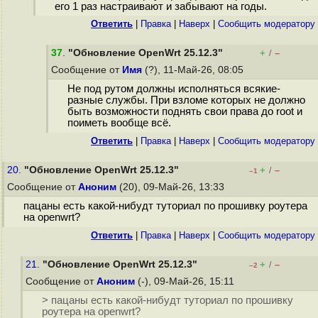
его 1 раз настраивают и забывают на годы.
Ответить
|
Правка
|
Наверх
|
Cообщить модератору
37
.
"Обновление OpenWrt 25.12.3"
+
–
/
Сообщение от
Имя
(?), 11-Май-26, 08:05
Не под рутом должны исполняться всякие-
разные службы. При взломе которых не должно
быть возможности поднять свои права до root и
поиметь вообще всё.
Ответить
|
Правка
|
Наверх
|
Cообщить модератору
20.
"Обновление OpenWrt 25.12.3"
+
–
/
–1
Сообщение от
Аноним
(20), 09-Май-26, 13:33
пацаны есть какой-нибудт туториал по прошивку роутера
на openwrt?
Ответить
|
Правка
|
Наверх
|
Cообщить модератору
21.
"Обновление OpenWrt 25.12.3"
+
–
/
–2
Сообщение от
Аноним
(-), 09-Май-26, 15:11
> пацаны есть какой-нибудт туториал по прошивку
роутера на openwrt?