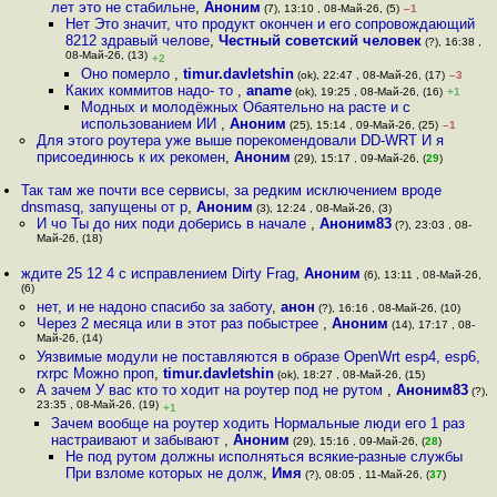
лет это не стабильне
,
Аноним
(7), 13:10 , 08-Май-26, (5)
–1
Нет Это значит, что продукт окончен и его сопровождающий
8212 здравый челове
,
Честный советский человек
(?), 16:38 ,
08-Май-26, (13)
+2
Оно померло
,
timur.davletshin
(ok), 22:47 , 08-Май-26, (17)
–3
Каких коммитов надо- то
,
aname
(ok), 19:25 , 08-Май-26, (16)
+1
Модных и молодёжных Обаятельно на расте и с
использованием ИИ
,
Аноним
(25), 15:14 , 09-Май-26, (25)
–1
Для этого роутера уже выше порекомендовали DD-WRT И я
присоединюсь к их рекомен
,
Аноним
(29), 15:17 , 09-Май-26, (
29
)
Так там же почти все сервисы, за редким исключением вроде
dnsmasq, запущены от р
,
Аноним
(3), 12:24 , 08-Май-26, (3)
И чо Ты до них поди доберись в начале
,
Аноним83
(?), 23:03 , 08-
Май-26, (18)
ждите 25 12 4 с исправлением Dirty Frag
,
Аноним
(6), 13:11 , 08-Май-26,
(6)
нет, и не надоно спасибо за заботу
,
анон
(?), 16:16 , 08-Май-26, (10)
Через 2 месяца или в этот раз побыстрее
,
Аноним
(14), 17:17 , 08-
Май-26, (14)
Уязвимые модули не поставляются в образе OpenWrt esp4, esp6,
rxrpc Можно проп
,
timur.davletshin
(ok), 18:27 , 08-Май-26, (15)
А зачем У вас кто то ходит на роутер под не рутом
,
Аноним83
(?),
23:35 , 08-Май-26, (19)
+1
Зачем вообще на роутер ходить Нормальные люди его 1 раз
настраивают и забывают
,
Аноним
(29), 15:16 , 09-Май-26, (
28
)
Не под рутом должны исполняться всякие-разные службы
При взломе которых не долж
,
Имя
(?), 08:05 , 11-Май-26, (
37
)