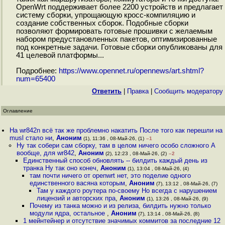
OpenWrt поддерживает более 2200 устройств и предлагает
систему сборки, упрощающую кросс-компиляцию и
создание собственных сборок. Подобные сборки
позволяют формировать готовые прошивки с желаемым
набором предустановленных пакетов, оптимизированные
под конкретные задачи. Готовые сборки опубликованы для
41 целевой платформы...
Подробнее:
https://www.opennet.ru/opennews/art.shtml?
num=65400
Ответить
|
Правка
|
Cообщить модератору
Оглавление
На wr842n всё так же проблемно накатить После того как перешли на
musl стало ни
,
Аноним
(1), 11:36 , 08-Май-26, (1)
–1
Ну так собери сам сборку, там в целом ничего особо сложного А
вообще, для wr842
,
Аноним
(2), 12:23 , 08-Май-26, (2)
–2
Единственный способ обновлять -- билдить каждый день из
транка Ну так оно конеч
,
Аноним
(1), 13:04 , 08-Май-26, (4)
там почти ничего от openwrt нет, это поделие одного
единственного васяна которым
,
Аноним
(7), 13:12 , 08-Май-26, (7)
Там у каждого роутера по-своему Но всегда с нарушением
лицензий и авторских пра
,
Аноним
(1), 13:26 , 08-Май-26, (9)
Почему из танка можно и из релиза, билдить нужно только
модули ядра, остальное
,
Аноним
(7), 13:14 , 08-Май-26, (8)
1 мейнтейнер и отсутствие значимых коммитов за последние 12