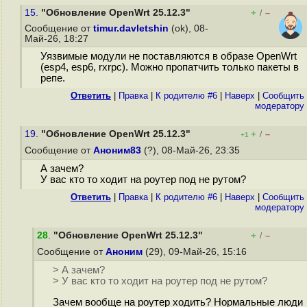
15.
"Обновление OpenWrt 25.12.3"
+
–
/
Сообщение от
timur.davletshin
(ok), 08-
Май-26, 18:27
Уязвимые модули не поставляются в образе OpenWrt
(esp4, esp6, rxrpc). Можно пропатчить только пакеты в
репе.
Ответить
|
Правка
|
К родителю #6
|
Наверх
|
Cообщить
модератору
19.
"Обновление OpenWrt 25.12.3"
+
–
/
+1
Сообщение от
Аноним83
(?), 08-Май-26, 23:35
А зачем?
У вас кто то ходит на роутер под не рутом?
Ответить
|
Правка
|
К родителю #6
|
Наверх
|
Cообщить
модератору
28
.
"Обновление OpenWrt 25.12.3"
+
–
/
Сообщение от
Аноним
(29), 09-Май-26, 15:16
> А зачем?
> У вас кто то ходит на роутер под не рутом?
Зачем вообще на роутер ходить? Нормальные люди