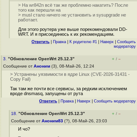
> На wr842n всё так же проблемно накатить? После
того как перешли на
> musl стало ничего не установить и sysupgrade не
работает.
Для этого роутера уже выше порекомендовали DD-
WRT. И я присоединюсь к их рекомендациям.
Ответить
|
Правка
|
К родителю #1
|
Наверх
|
Cообщить
модератору
3.
"Обновление OpenWrt 25.12.3"
+
–
/
Сообщение от
Аноним
(3), 08-Май-26, 12:24
> Устранены уязвимости в ядре Linux (CVE-2026-31431 -
Copy Fail)
Так там же почти все сервисы, за редким исключением
вроде dnsmasq, запущены от рута
Ответить
|
Правка
|
Наверх
|
Cообщить модератору
18.
"Обновление OpenWrt 25.12.3"
+
–
/
Сообщение от
Аноним83
(?), 08-Май-26, 23:03
И чо?