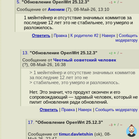
5.
"Обновление OpenWrt 25.12.3"
+
–
/
–1
Сообщение от
Аноним
(7), 08-Май-26, 13:10
1 мейнтейнер и отсутствие значимых коммитов за
последние 12 лет это не стабильнее, это умерло и
разложилось.
Ответить
|
Правка
|
К родителю #2
|
Наверх
|
Cообщить
модератору
13.
"Обновление OpenWrt 25.12.3"
+
–
/
+2
Сообщение от
Честный советский человек
(?), 08-Май-26, 16:38
> 1 мейнтейнер и отсутствие значимых коммитов
за последние 12 лет это не
> стабильнее, это умерло и разложилось.
Нет. Это значит, что продукт окончен и его
сопровождающий — здравый человек, который не
пилит обновления ради обновлений.
Ответить
|
Правка
|
Наверх
|
Cообщить модератору
17.
"Обновление OpenWrt 25.12.3"
+
–
/
–3
Сообщение от
timur.davletshin
(ok), 08-
Май-26, 22:47