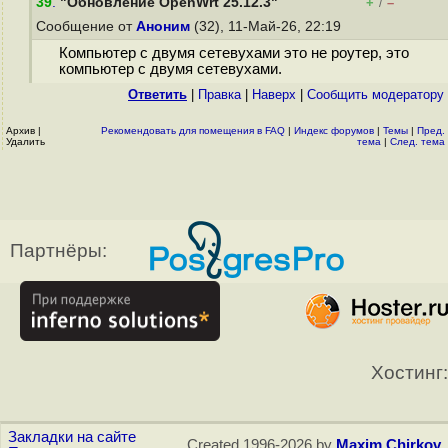
39
.
"Обновление OpenWrt 25.12.3"
+
–
/
Сообщение от
Аноним
(32), 11-Май-26, 22:19
Компьютер с двумя сетевухами это не роутер, это
компьютер с двумя сетевухами.
Ответить
|
Правка
|
Наверх
|
Cообщить модератору
Архив
|
Рекомендовать для помещения в FAQ
|
Индекс форумов
|
Темы
|
Пред.
Удалить
тема
|
След. тема
Партнёры:
Хостинг:
Закладки на сайте
Created 1996-2026 by
Maxim Chirkov