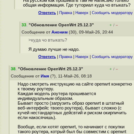
На русском как прошивать там не написано только
общая информация. Где туториал куда чо втыкать?
Ответить
|
Правка
|
Наверх
|
Cообщить модератору
33
.
"Обновление OpenWrt 25.12.3"
+
–
/
Сообщение от
Аноним
(30), 09-Май-26, 20:44
>куда чо втыкать?
Я думаю лучше не надо.
Ответить
|
Правка
|
Наверх
|
Cообщить модератору
38
.
"Обновление OpenWrt 25.12.3"
+
–
/
Сообщение от
Имя
(?), 11-Май-26, 08:18
Надо смотреть инструкцию на сайте openwrt конкретно
к твоему роутеру.
Каждая модель роутера прошивается
индивидуальным образом.
Бывает просто (загрузить образ openwrt в штатный
веб-интерфейс твоего роутера), бывает сложно (с
кучей нестандартных дейсвтий и риском окирпичить
если накосячишь).
Вообще, если хотят openwrt, то начинают с покупки
такого роутера, котрый был бы совместим с openwrt