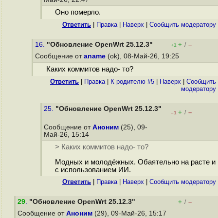
Оно померло.
Ответить
|
Правка
|
Наверх
|
Cообщить модератору
16.
"Обновление OpenWrt 25.12.3"
+
–
/
+1
Сообщение от
aname
(ok), 08-Май-26, 19:25
Каких коммитов надо- то?
Ответить
|
Правка
|
К родителю #5
|
Наверх
|
Cообщить
модератору
25.
"Обновление OpenWrt 25.12.3"
+
–
/
–1
Сообщение от
Аноним
(25), 09-
Май-26, 15:14
> Каких коммитов надо- то?
Модных и молодёжных. Обаятельно на расте и
с использованием ИИ.
Ответить
|
Правка
|
Наверх
|
Cообщить модератору
29
.
"Обновление OpenWrt 25.12.3"
+
–
/
Сообщение от
Аноним
(29), 09-Май-26, 15:17