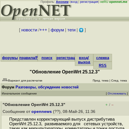
Профиль:
Аноним
(
вход
|
регистрация
)
неRU
opennet.me
[
новости
/
+++
|
форум
|
теги
|
]
форумы
правила/FAQ
поиск
регистрация
вход/
слежка
выход
RSS
"Обновление OpenWrt 25.12.3"
Вариант для распечатки
Пред. тема
|
След. тема
Форум
Разговоры, обсуждение новостей
Изначальное сообщение
[
Отслеживать
]
"Обновление OpenWrt 25.12.3"
+
–
/
Сообщение от
opennews
(??), 08-Май-26, 11:36
Представлен корректирующий выпуск дистрибутива
OpenWrt 25.12.3, развиваемого для сетевых устройств,
таких как маршрутизаторы, коммутаторы и точки доступа.