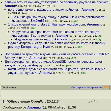
пацаны есть какой-нибудт туториал по прошивку роутера на openwrt
,
Аноним
(20), 13:33 , 09-Май-26, (20)
–1
не стыдно такое спрашивать в эпоху нейронок
,
Аноним
(-), 15:11 ,
09-Май-26, (21)
–2
Ща бы нейронкой точку входу в домашнюю сеть организовать
бы ахахаха
,
Sm0ke85
(ok), 07:20 , 12-Май-26, (
40
)
1 https openwrt org ru start 2 https www youtube com
,
Аноним
(30),
15:42 , 09-Май-26, (
)
30
На русском как прошивать там не написано только общая
информация Где туториал к
,
Аноним
(31), 17:21 , 09-Май-26, (
31
)
Я думаю лучше не надо
,
Аноним
(30), 20:44 , 09-Май-26, (
33
)
Надо смотреть инструкцию на сайте openwrt конкретно к твоему
роутеру Каждая моде
,
Имя
(?), 08:18 , 11-Май-26, (
38
)
Последнее устройство в домашней сети на сабже осталось, Unifi AP
Всё руки не до
,
Аноним
(32), 20:24 , 09-Май-26, (
32
)
Для роутера нет ничего лучше OpenBSD, если конечно железка
заведётся
,
cyberslug
(?), 14:58 , 10-Май-26, (
36
)
Компьютер с двумя сетевухами это не роутер, это компьютер с
двумя сетевухами
,
Аноним
(32), 22:19 , 11-Май-26, (
39
)
Сообщения
[
Сортировка по времени
|
RSS
]
1.
"Обновление OpenWrt 25.12.3"
+
–
/
–1
Сообщение от
Аноним
(1), 08-Май-26, 11:36