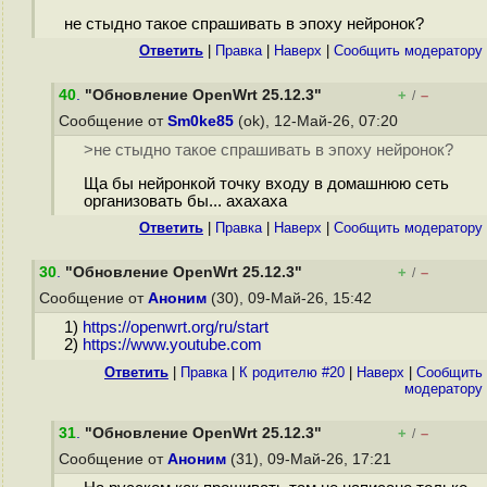
не стыдно такое спрашивать в эпоху нейронок?
Ответить
|
Правка
|
Наверх
|
Cообщить модератору
40
.
"Обновление OpenWrt 25.12.3"
+
–
/
Сообщение от
Sm0ke85
(ok), 12-Май-26, 07:20
>не стыдно такое спрашивать в эпоху нейронок?
Ща бы нейронкой точку входу в домашнюю сеть
организовать бы... ахахаха
Ответить
|
Правка
|
Наверх
|
Cообщить модератору
30
.
"Обновление OpenWrt 25.12.3"
+
–
/
Сообщение от
Аноним
(30), 09-Май-26, 15:42
1)
https://openwrt.org/ru/start
2)
https://www.youtube.com
Ответить
|
Правка
|
К родителю #20
|
Наверх
|
Cообщить
модератору
31
.
"Обновление OpenWrt 25.12.3"
+
–
/
Сообщение от
Аноним
(31), 09-Май-26, 17:21