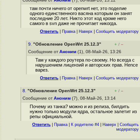
Сообщение от
Аноним
(7), 08-Май-26, 13:12
там почти ничего от openwrt нет, это поделие
одного единственного васяна которым он занят
последние 20 лет. Никто этот код кроме него
самого в svn даже не прочитает никогда.
Ответить
|
Правка
|
Наверх
|
Cообщить модератору
9.
"Обновление OpenWrt 25.12.3"
+
–
/
Сообщение от
Аноним
(1), 08-Май-26, 13:26
Там у каждого роутера по-своему. Но всегда с
нарушением лицензий и авторских прав. Hence
варез.
Ответить
|
Правка
|
Наверх
|
Cообщить модератору
8.
"Обновление OpenWrt 25.12.3"
+
–
/
Сообщение от
Аноним
(7), 08-Май-26, 13:14
Почему из танка? можно и из релиза, билдить
нужно только модули ядра, остальное залетит из
репы официальной.
Ответить
|
Правка
|
К родителю #4
|
Наверх
|
Cообщить
модератору