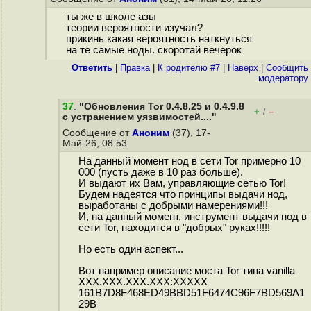
ты же в школе азы
теории вероятности изучал?
прикинь какая вероятность наткнуться
на те самые ноды. скоротай вечерок
Ответить
|
Правка
|
К родителю #7
|
Наверх
|
Cообщить
модератору
37
.
"Обновления Tor 0.4.8.25 и 0.4.9.8
+
–
/
с устранением уязвимостей...."
Сообщение от
Аноним
(37), 17-
Май-26, 08:53
На данный момент нод в сети Tor примерно 10
000 (пусть даже в 10 раз больше).
И выдают их Вам, управляющие сетью Tor!
Будем надеятся что принципы выдачи нод,
выработаны с добрыми намерениями!!!
И, на данный момент, инструмент выдачи нод в
сети Tor, находится в "добрых" руках!!!!!
Но есть один аспект...
Вот например описание моста Tor типа vanilla
XXX.XXX.XXX.XXX:XXXXX
161B7D8F468ED49BBD51F6474C96F7BD569A1
29B