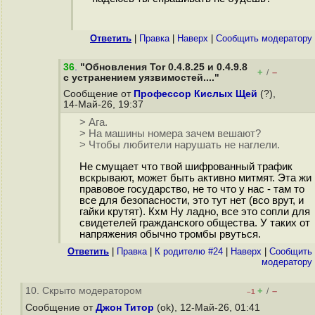
Ответить
|
Правка
|
Наверх
|
Cообщить модератору
36
.
"Обновления Tor 0.4.8.25 и 0.4.9.8
+
–
/
с устранением уязвимостей...."
Сообщение от
Профессор Кислых Щей
(?),
14-Май-26, 19:37
> Ага.
> На машины номера зачем вешают?
> Чтобы любители нарушать не наглели.
Не смущает что твой шифрованный трафик
вскрывают, может быть активно митмят. Эта жи
правовое государство, не то что у нас - там то
все для безопасности, это тут нет (всо врут, и
гайки крутят). Кхм Ну ладно, все это сопли для
свидетелей гражданского общества. У таких от
напряжения обычно тромбы рвуться.
Ответить
|
Правка
|
К родителю #24
|
Наверх
|
Cообщить
модератору
10. Скрыто модератором
+
–
/
–1
Сообщение от
Джон Титор
(ok), 12-Май-26, 01:41