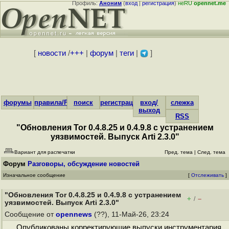
Профиль:
Аноним
(
вход
|
регистрация
)
неRU
opennet.me
[
новости
/
+++
|
форум
|
теги
|
]
форумы
правила/FAQ
поиск
регистрация
вход/
слежка
выход
RSS
"Обновления Tor 0.4.8.25 и 0.4.9.8 с устранением
уязвимостей. Выпуск Arti 2.3.0"
Вариант для распечатки
Пред. тема
|
След. тема
Форум
Разговоры, обсуждение новостей
Изначальное сообщение
[
Отслеживать
]
"Обновления Tor 0.4.8.25 и 0.4.9.8 с устранением
+
–
/
уязвимостей. Выпуск Arti 2.3.0"
Сообщение от
opennews
(??), 11-Май-26, 23:24
Опубликованы корректирующие выпуски инструментария