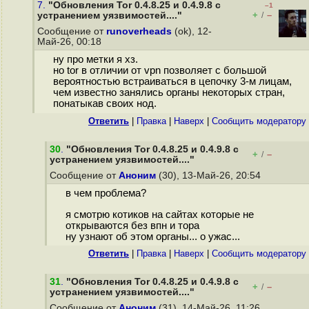
7.
"Обновления Tor 0.4.8.25 и 0.4.9.8 с
–1
+
–
устранением уязвимостей...."
/
Сообщение от
runoverheads
(ok), 12-
Май-26, 00:18
ну про метки я хз.
но tor в отличии от vpn позволяет с большой
вероятностью встраиваться в цепочку 3-м лицам,
чем известно занялись органы некоторых стран,
понатыкав своих нод.
Ответить
|
Правка
|
Наверх
|
Cообщить модератору
30
.
"Обновления Tor 0.4.8.25 и 0.4.9.8 с
+
–
/
устранением уязвимостей...."
Сообщение от
Аноним
(30), 13-Май-26, 20:54
в чем проблема?
я смотрю котиков на сайтах которые не
открываются без впн и тора
ну узнают об этом органы... о ужас...
Ответить
|
Правка
|
Наверх
|
Cообщить модератору
31
.
"Обновления Tor 0.4.8.25 и 0.4.9.8 с
+
–
/
устранением уязвимостей...."
Сообщение от
Аноним
(31), 14-Май-26, 11:26