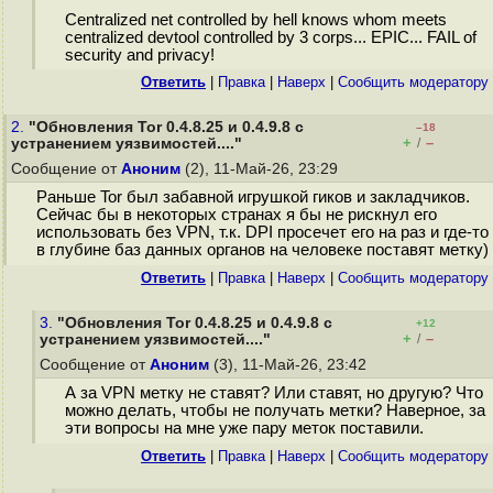
Centralized net controlled by hell knows whom meets
centralized devtool controlled by 3 corps... EPIC... FAIL of
security and privacy!
Ответить
|
Правка
|
Наверх
|
Cообщить модератору
2.
"Обновления Tor 0.4.8.25 и 0.4.9.8 с
–18
+
–
устранением уязвимостей...."
/
Сообщение от
Аноним
(2), 11-Май-26, 23:29
Раньше Tor был забавной игрушкой гиков и закладчиков.
Сейчас бы в некоторых странах я бы не рискнул его
использовать без VPN, т.к. DPI просечет его на раз и где-то
в глубине баз данных органов на человеке поставят метку)
Ответить
|
Правка
|
Наверх
|
Cообщить модератору
3.
"Обновления Tor 0.4.8.25 и 0.4.9.8 с
+12
+
–
устранением уязвимостей...."
/
Сообщение от
Аноним
(3), 11-Май-26, 23:42
А за VPN метку не ставят? Или ставят, но другую? Что
можно делать, чтобы не получать метки? Наверное, за
эти вопросы на мне уже пару меток поставили.
Ответить
|
Правка
|
Наверх
|
Cообщить модератору