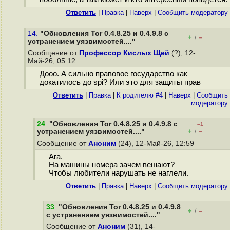
Ответить
|
Правка
|
Наверх
|
Cообщить модератору
14.
"Обновления Tor 0.4.8.25 и 0.4.9.8 с
+
–
/
устранением уязвимостей...."
Сообщение от
Профессор Кислых Щей
(?), 12-
Май-26, 05:12
Дооо. А сильно правовое государство как
докатилось до spi? Или это для защиты прав
Ответить
|
Правка
|
К родителю #4
|
Наверх
|
Cообщить
модератору
24
.
"Обновления Tor 0.4.8.25 и 0.4.9.8 с
–1
+
–
устранением уязвимостей...."
/
Сообщение от
Аноним
(24), 12-Май-26, 12:59
Ага.
На машины номера зачем вешают?
Чтобы любители нарушать не наглели.
Ответить
|
Правка
|
Наверх
|
Cообщить модератору
33
.
"Обновления Tor 0.4.8.25 и 0.4.9.8
+
–
/
с устранением уязвимостей...."
Сообщение от
Аноним
(31), 14-