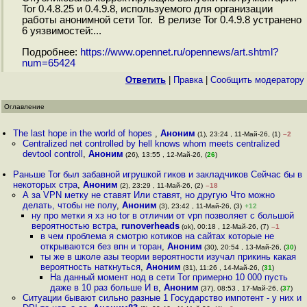
Tor 0.4.8.25 и 0.4.9.8, используемого для организации
работы анонимной сети Tor. В релизе Tor 0.4.9.8 устранено
6 уязвимостей:...
Подробнее:
https://www.opennet.ru/opennews/art.shtml?
num=65424
Ответить
|
Правка
|
Cообщить модератору
Оглавление
The last hope in the world of hopes
,
Аноним
(1), 23:24 , 11-Май-26, (1)
–2
Centralized net controlled by hell knows whom meets centralized
devtool controll
,
Аноним
(26), 13:55 , 12-Май-26, (
26
)
Раньше Tor был забавной игрушкой гиков и закладчиков Сейчас бы в
некоторых стра
,
Аноним
(2), 23:29 , 11-Май-26, (2)
–18
А за VPN метку не ставят Или ставят, но другую Что можно
делать, чтобы не полу
,
Аноним
(3), 23:42 , 11-Май-26, (3)
+12
ну про метки я хз но tor в отличии от vpn позволяет с большой
вероятностью встра
,
runoverheads
(ok), 00:18 , 12-Май-26, (7)
–1
в чем проблема я смотрю котиков на сайтах которые не
открываются без впн и торан
,
Аноним
(30), 20:54 , 13-Май-26, (
30
)
ты же в школе азы теории вероятности изучал прикинь какая
вероятность наткнуться
,
Аноним
(31), 11:26 , 14-Май-26, (
31
)
На данный момент нод в сети Tor примерно 10 000 пусть
даже в 10 раз больше И в
,
Аноним
(37), 08:53 , 17-Май-26, (
37
)
Ситуации бывают сильно разные 1 Государство импотент - у них и