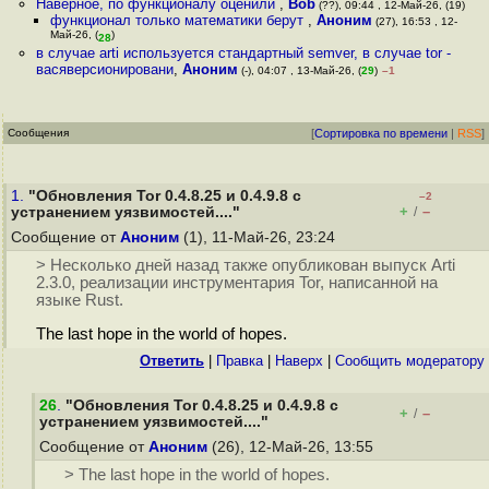
Наверное, по функционалу оценили
,
Bob
(??), 09:44 , 12-Май-26, (19)
функционал только математики берут
,
Аноним
(27), 16:53 , 12-
Май-26, (
)
28
в случае arti используется стандартный semver, в случае tor -
васяверсионировани
,
Аноним
(-), 04:07 , 13-Май-26, (
29
)
–1
Сообщения
[
Сортировка по времени
|
RSS
]
1.
"Обновления Tor 0.4.8.25 и 0.4.9.8 с
–2
+
–
устранением уязвимостей...."
/
Сообщение от
Аноним
(1), 11-Май-26, 23:24
> Несколько дней назад также опубликован выпуск Arti
2.3.0, реализации инструментария Tor, написанной на
языке Rust.
The last hope in the world of hopes.
Ответить
|
Правка
|
Наверх
|
Cообщить модератору
26
.
"Обновления Tor 0.4.8.25 и 0.4.9.8 с
+
–
/
устранением уязвимостей...."
Сообщение от
Аноним
(26), 12-Май-26, 13:55
> The last hope in the world of hopes.