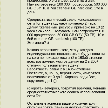
процессора, 0.5 GB ОЗУ, 10GB hard disk.
Нам потребуется 100 000 процессоров, 500 000
GB ОЗУ, 10 в 7ой степени GB hard disk. Это в
день.
Среднестатистический сеанс использования
сети Tor в день (думаю) примерно 2 часа.
Делим "железные" ресурсы примерно на 10 (2
часа / 24 часа). Получаем, нам потребуется 10
000 процессоров, 50 000 GB ОЗУ (50 TB), 10 в
6ой степени GB hard disk (100 TB).
Это много? ;)
Какова вероятность того, что у каждого
индивидуального пользователя будут свои ни
на кого не похожие мосты (2 в 160ой степени
всех возможных мостов делим на 2 в 20ой
степени пользователей в день)!!!
Вероятность равна 2 в 140ой степени!!!!!
Постойте, а, но, ну, вероятность, измерятся
величинами от 0 до 1. Хорошо, ради Вас,
округляем до 1 ;))
(скоротай вечерок), потратил времени, меньше
среднестатистического сеанса использования
сети Tor.
Остальные аспекты вашего комментария
обсудим позже (печенка должна отдохнуть ;).