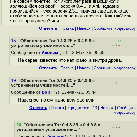
Не совсем понятно: Tor много лет развивающийся и
являющийся основой, - версия 0.4..., а Arti, недавно
появившийся, - уже версия 2.3..., причем еще далеко до
стабильности и полноты основного проекта. Как так? или
что-то пропущено? или...
Ответить
|
Правка
|
Наверх
|
Cообщить модератору
15.
"Обновления Tor 0.4.8.25 и 0.4.9.8 с
+2
+
–
устранением уязвимостей...."
/
Сообщение от
Аноним
(15), 12-Май-26, 05:35
На сарае известно что написано, а внутри дрова.
Ответить
|
Правка
|
Наверх
|
Cообщить модератору
19.
"Обновления Tor 0.4.8.25 и 0.4.9.8 с
+
–
/
устранением уязвимостей...."
Сообщение от
Bob
(??), 12-Май-26, 09:44
Наверное, по функционалу оценили.
Ответить
|
Правка
|
К родителю #13
|
Наверх
|
Cообщить
модератору
28
.
"Обновления Tor 0.4.8.25 и 0.4.9.8 с
+
–
/
устранением уязвимостей...."
Сообщение от
Аноним
(27), 12-Май-26, 16:53