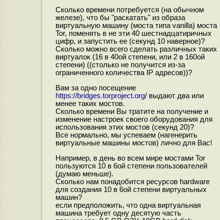
Сколько времени потребуется (на обычном
железе), что бы "раскатать" из образа
виртуальную машину (моста типа vanilla) моста
Tor, поменять в не эти 40 шестнадцатиричных
цифр, и запустить ее (секунд 10 наверное)?
Сколько можно всего сделать различных таких
виртуалок (16 в 40ой степени, или 2 в 160ой
степени) ((столько не получится из-за
ограниченного количества IP адресов))?
Вам за одно посещение
https://bridges.torproject.org
/ выдают два или
менее таких мостов.
Сколько времени Вы тратите на получение и
изменение настроек своего оборудования для
использования этих мостов (секунд 20)?
Все нормально, мы успеваем (нагенерить
виртуальные машины мостов) лично для Вас!
Например, в день во всем мире мостами Tor
пользуются 10 в 6ой степени пользователей
(думаю меньше).
Сколько нам понадобится ресурсов hardware
для создания 10 в 6ой степени виртуальных
машин?
если предположить, что одна виртуальная
машина требует одну десятую часть