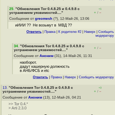
25
.
"Обновления Tor 0.4.8.25 и 0.4.9.8 с
+1
+
–
устранением уязвимостей...."
/
Сообщение от
greomesh
(?), 12-Май-26, 13:06
иИИИ ?? Не возьмут в МВД ??
Ответить
|
Правка
|
К родителю #2
|
Наверх
|
Cообщить
модератору
34
.
"Обновления Tor 0.4.8.25 и 0.4.9.8 с
+
–
/
устранением уязвимостей...."
Сообщение от
Аноним
(31), 14-Май-26, 11:31
наоборот.
дадут кашерную должность
в АНБ/ФСБ и etc
Ответить
|
Правка
|
Наверх
|
Cообщить модератору
13.
"Обновления Tor 0.4.8.25 и 0.4.9.8 с
+3
+
–
устранением уязвимостей...."
/
Сообщение от
Аноним
(13), 12-Май-26, 04:21
>> Tor 0.4.*
> Arti 2.3.0