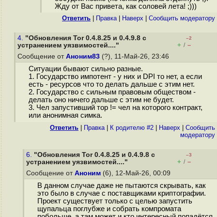
Жду от Вас привета, как соловей лета! ;)))
Ответить
|
Правка
|
Наверх
|
Cообщить модератору
4.
"Обновления Tor 0.4.8.25 и 0.4.9.8 с
–2
+
–
устранением уязвимостей...."
/
Сообщение от
Аноним83
(?), 11-Май-26, 23:46
Ситуации бывают сильно разные.
1. Государство импотент - у них и DPI то нет, а если
есть - ресурсов что то делать дальше с этим нет.
2. Государство с сильным правовым обществом -
делать оно ничего дальше с этим не будет.
3. Чел запустивший тор != чел на которого контракт,
или анонимная симка.
Ответить
|
Правка
|
К родителю #2
|
Наверх
|
Cообщить
модератору
6.
"Обновления Tor 0.4.8.25 и 0.4.9.8 с
–3
+
–
устранением уязвимостей...."
/
Сообщение от
Аноним
(6), 12-Май-26, 00:09
В данном случае даже не пытаются скрывать, как
это было в случае с поставщиками криптографии.
Проект существует только с целью запустить
щупальца поглубже и собрать компромата
побольше, а там может и кто интересный попадётся.