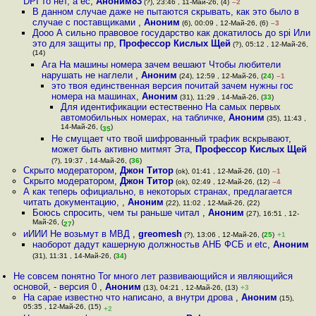
DPI то нет, а ес
,
Аноним83
(?), 23:46 , 11-Май-26, (4)
–2
В данном случае даже не пытаются скрывать, как это было в
случае с поставщиками
,
Аноним
(6), 00:09 , 12-Май-26, (6)
–3
Дооо А сильно правовое государство как докатилось до spi Или
это для защиты пр
,
Профессор Кислых Щей
(?), 05:12 , 12-Май-26,
(14)
Ага На машины номера зачем вешают Чтобы любители
нарушать не наглели
,
Аноним
(24), 12:59 , 12-Май-26, (
24
)
–1
это твоя единственная версия почитай зачем нужны гос
номера на машинах
,
Аноним
(31), 11:29 , 14-Май-26, (
33
)
Для идентификации естественно На самых первых
автомобильных номерах, на табличке
,
Аноним
(35), 11:43 ,
14-Май-26, (
)
35
Не смущает что твой шифрованный трафик вскрывают,
может быть активно митмят Эта
,
Профессор Кислых Щей
(?), 19:37 , 14-Май-26, (
36
)
Скрыто модератором
,
Джон Титор
(ok), 01:41 , 12-Май-26, (10)
–1
Скрыто модератором
,
Джон Титор
(ok), 02:49 , 12-Май-26, (12)
–4
А как теперь официально, в некоторых странах, предлагается
читать документацию,
,
Аноним
(22), 11:02 , 12-Май-26, (22)
Боюсь спросить, чем ты раньше читал
,
Аноним
(27), 16:51 , 12-
Май-26, (
)
27
иИИИ Не возьмут в МВД
,
greomesh
(?), 13:06 , 12-Май-26, (
25
)
+1
наоборот дадут кашерную должностьв АНБ ФСБ и etc
,
Аноним
(31), 11:31 , 14-Май-26, (
34
)
Не совсем понятно Tor много лет развивающийся и являющийся
основой, - версия 0
,
Аноним
(13), 04:21 , 12-Май-26, (13)
+3
На сарае известно что написано, а внутри дрова
,
Аноним
(15),
05:35 , 12-Май-26, (15)
+2