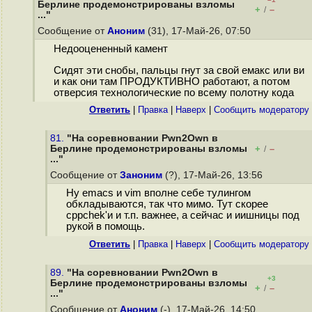
Берлине продемонстрированы взломы
+
–
/
..."
Сообщение от
Аноним
(31), 17-Май-26, 07:50
Недооцененный камент
Сидят эти снобы, пальцы гнут за свой емакс или ви
и как они там ПРОДУКТИВНО работают, а потом
отверсия технологические по всему полотну кода
Ответить
|
Правка
|
Наверх
|
Cообщить модератору
81.
"На соревновании Pwn2Own в
Берлине продемонстрированы взломы
+
–
/
..."
Сообщение от
Заноним
(?), 17-Май-26, 13:56
Ну emacs и vim вполне себе тулингом
обкладываются, так что мимо. Тут скорее
cppchek'и и т.п. важнее, а сейчас и иишницы под
рукой в помощь.
Ответить
|
Правка
|
Наверх
|
Cообщить модератору
89.
"На соревновании Pwn2Own в
+3
Берлине продемонстрированы взломы
+
–
/
..."
Сообщение от
Аноним
(-), 17-Май-26, 14:50