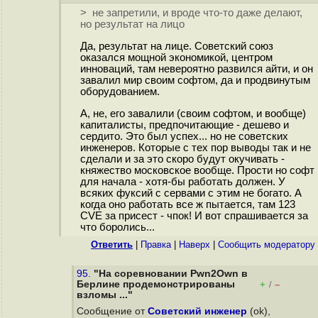
> не запретили, и вроде что-то даже делают,
но результат на лицо
Да, результат на лице. Советский союз
оказался мощной экономикой, центром
инноваций, там невероятно развился айти, и он
завалил мир своим софтом, да и продвинутым
оборудованием.
А, не, его завалили (своим софтом, и вообще)
капиталисты, предпочитающие - дешево и
сердито. Это был успех... но не советских
инженеров. Которые с тех пор выводы так и не
сделали и за это скоро будут окучивать -
княжество московское вообще. Прости но софт
для начала - хотя-бы работать должен. У
всяких фуксий с сервами с этим не богато. А
когда оно работать все ж пытается, там 123
CVE за присест - чпок! И вот спрашивается за
что боролись...
Ответить
|
Правка
|
Наверх
|
Cообщить модератору
95.
"На соревновании Pwn2Own в
Берлине продемонстрированы
+
–
/
взломы ..."
Сообщение от
Советский инженер
(ok),