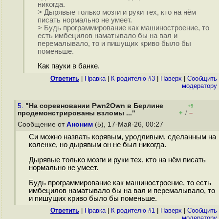
никогда.
> Дырявые только мозги и руки тех, кто на нём
писать нормально не умеет.
> Будь программирование как машиностроение, то
есть имбецилов наматывало бы на вал и
перемалывало, то и пишущих криво было бы
поменьше.
Как пауки в банке.
Ответить
|
Правка
|
К родителю #3
|
Наверх
|
Cообщить
модератору
5.
"На соревновании Pwn2Own в Берлине
+9
+
–
продемонстрированы взломы ..."
/
Сообщение от
Аноним
(5), 17-Май-26, 00:27
Си можно назвать корявым, уродливым, сделанным на
коленке, но дырявым он не был никогда.
Дырявые только мозги и руки тех, кто на нём писать
нормально не умеет.
Будь программирование как машиностроение, то есть
имбецилов наматывало бы на вал и перемалывало, то
и пишущих криво было бы поменьше.
Ответить
|
Правка
|
К родителю #1
|
Наверх
|
Cообщить
модератору