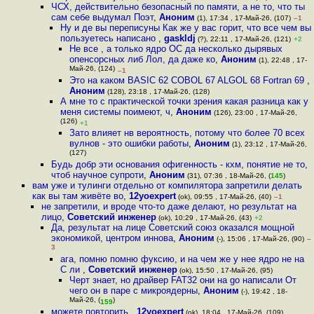
ЧСХ, действительно безопасный по памяти, а не то, что ты
сам себе выдумал Поэт
,
Аноним
(1), 17:34 , 17-Май-26, (107)
–1
Ну и де вы переписуны Как же у вас горит, что все чем вы
пользуетесь написано
,
gaskldj
(?), 22:11 , 17-Май-26, (121)
+2
Не все , а только ядро ОС да несколько дырявых
опенсорсных либ Лол, да даже ко
,
Аноним
(1), 22:48 , 17-
Май-26, (124)
–1
Это на каком BASIC 62 COBOL 67 ALGOL 68 Fortran 69
,
Аноним
(128), 23:18 , 17-Май-26, (128)
А мне то с практической точки зрения какая разница как у
меня системы поимеют, ч
,
Аноним
(126), 23:00 , 17-Май-26,
(126)
+1
Зато влияет нв вероятность, потому что более 70 всех
вулнов - это ошибки работы
,
Аноним
(1), 23:12 , 17-Май-26,
(127)
Будь добр эти основания офигенность - кхм, понятие не то,
чтоб научное супроти
,
Аноним
(31), 07:36 , 18-Май-26, (
145
)
вам уже и тулинги отдельно от компилятора запретили делать
как вы там живёте во
,
12yoexpert
(ok), 09:55 , 17-Май-26, (40)
–1
не запретили, и вроде что-то даже делают, но результат на
лицо
,
Советский инженер
(ok), 10:29 , 17-Май-26, (43)
+2
Да, результат на лице Советский союз оказался мощной
экономикой, центром иннова
,
Аноним
(-), 15:06 , 17-Май-26, (90)
–
3
ага, помню помню фуксию, и на чем же у нее ядро не на
С ли
,
Советский инженер
(ok), 15:50 , 17-Май-26, (95)
Черт знает, но драйвер FAT32 они на go написали От
чего он в паре с микроядерны
,
Аноним
(-), 19:42 , 18-
Май-26, (
)
159
можете повторить
,
12yoexpert
(ok), 18:04 , 17-Май-26, (109)