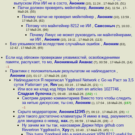
выпуском Или ИИ не в состо
,
Аноним
(10), 11:24 , 17-Май-26, (51)
Патчи должен проверять мейнтейнер
,
Аноним
(54), 11:54 , 17-
Май-26, (55)
Почему патчи не проверил мейнтейнер
,
Аноним
(10), 13:59 ,
17-Май-26, (82)
Потому что майнтейнер 8212 не ИИ
,
Самсоныч
(?), 16:03 ,
17-Май-26, (96)
Почему Линус не может руководить ни майнтейнерами,
ни ИИ
,
Аноним
(10), 19:11 , 17-Май-26, (113)
Без уязыимостей вследствие случайных ошибок
,
Аноним
(63),
12:42 , 17-Май-26, (65)
Если код обложен проверками уязвимостей, освобождениями
памяти, распухает, то мо
,
Анонимный Ананас
(?), 00:58 , 17-Май-26, (14)
–1
Практики с положительным результатом не наблюдается
,
Аноним
(10), 01:17 , 17-Май-26, (16)
Наблюдаются Я переписал Yggdrasil Network с Go на Раст за 3,5
суток Работает уж
,
Rev
(ok), 03:16 , 17-Май-26, (21)
+1
Или все же клад код https habr com en articles 1027746
,
Сладкая булочка
(?), 09:48 , 18-Май-26, (
152
)
+1
Смотрим дерево комментариев Вместо того чтобы следить
за нитью дискуссии, ты сно
,
Аноним
(-), 17:04 , 18-Май-26, (
157
)
–1
Скрыто модератором
,
Аноним12345
(?), 06:13 , 17-Май-26, (26)
+2
для такого достаточно клавиатуры Я имею в вид, разумеется,
для звиздежа о невид
,
нах.
(?), 06:59 , 17-Май-26, (28)
–2
Ну зачем же ты так, нахозаврик Держи https github com
Revertron Yggdrasil-n
,
Хру
(?), 10:40 , 17-Май-26, (45)
+1
This turns Yggdrasil into a point-to-point VPN 8212 useful for