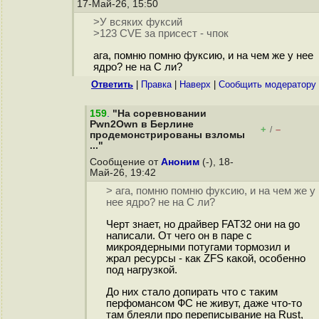
17-Май-26, 15:50
>У всяких фуксий
>123 CVE за присест - чпок
ага, помню помню фуксию, и на чем же у нее
ядро? не на С ли?
Ответить
|
Правка
|
Наверх
|
Cообщить модератору
159
.
"На соревновании
Pwn2Own в Берлине
+
–
/
продемонстрированы взломы
..."
Сообщение от
Аноним
(-), 18-
Май-26, 19:42
> ага, помню помню фуксию, и на чем же у
нее ядро? не на С ли?
Черт знает, но драйвер FAT32 они на go
написали. От чего он в паре с
микроядерными потугами тормозил и
жрал ресурсы - как ZFS какой, особенно
под нагрузкой.
До них стало допирать что с таким
перфомансом ФС не живут, даже что-то
там блеяли про переписывание на Rust,