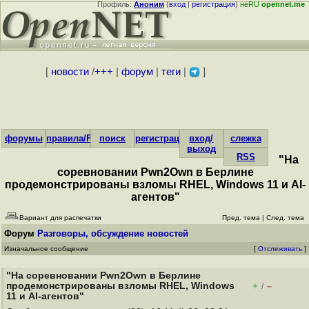
Профиль:
Аноним
(
вход
|
регистрация
)
неRU
opennet.me
[
новости
/
+++
|
форум
|
теги
|
]
форумы
правила/FAQ
поиск
регистрация
вход/
слежка
выход
RSS
"На
соревновании Pwn2Own в Берлине
продемонстрированы взломы RHEL, Windows 11 и AI-
агентов"
Вариант для распечатки
Пред. тема
|
След. тема
Форум
Разговоры, обсуждение новостей
Изначальное сообщение
[
Отслеживать
]
"На соревновании Pwn2Own в Берлине
продемонстрированы взломы RHEL, Windows
+
–
/
11 и AI-агентов"