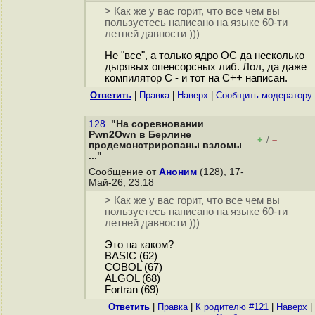
> Как же у вас горит, что все чем вы
пользуетесь написано на языке 60-ти
летней давности )))
Не "все", а только ядро ОС да несколько
дырявых опенсорсных либ. Лол, да даже
компилятор С - и тот на C++ написан.
Ответить
|
Правка
|
Наверх
|
Cообщить модератору
128.
"На соревновании
Pwn2Own в Берлине
+
–
/
продемонстрированы взломы
..."
Сообщение от
Аноним
(128), 17-
Май-26, 23:18
> Как же у вас горит, что все чем вы
пользуетесь написано на языке 60-ти
летней давности )))
Это на каком?
BASIC (62)
COBOL (67)
ALGOL (68)
Fortran (69)
Ответить
|
Правка
|
К родителю #121
|
Наверх
|