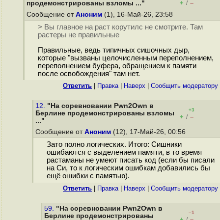
+
–
продемонстрированы взломы ..."
/
Сообщение от
Аноним
(1), 16-Май-26, 23:58
> Вы главное на раст корутилс не смотрите. Там
растеры не правильные
Правильные, ведь типичных сишочных дыр,
которые "вызваны целочисленным переполнением,
переполнением буфера, обращением к памяти
после освобождения" там нет.
Ответить
|
Правка
|
Наверх
|
Cообщить модератору
12.
"На соревновании Pwn2Own в
+3
Берлине продемонстрированы взломы
+
–
/
..."
Сообщение от
Аноним
(12), 17-Май-26, 00:56
Зато полно логических. Итого: Сишники
ошибаются с выделением памяти, в то время
растаманы не умеют писать код (если бы писали
на Си, то к логическим ошибкам добавились бы
ещё ошибки с памятью).
Ответить
|
Правка
|
Наверх
|
Cообщить модератору
59.
"На соревновании Pwn2Own в
–1
Берлине продемонстрированы
+
–
/