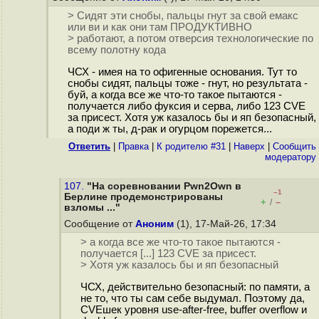
> Сидят эти снобы, пальцы гнут за свой емакс
или ви и как они там ПРОДУКТИВНО
> работают, а потом отверсия технологические по
всему полотну кода
ЧСХ - имея на то офигенные основания. Тут то
снобы сидят, пальцы тоже - гнут, но результата -
буй, а когда все же что-то такое пытаются -
получается либо фуксия и серва, либо 123 CVE
за присест. Хотя уж казалось бы и яп безопасный,
а поди ж ты, д-рак и огурцом порежется...
Ответить
|
Правка
|
К родителю #31
|
Наверх
|
Cообщить
модератору
107.
"На соревновании Pwn2Own в
–1
Берлине продемонстрированы
+
–
/
взломы ..."
Сообщение от
Аноним
(1), 17-Май-26, 17:34
> а когда все же что-то такое пытаются -
получается [...] 123 CVE за присест.
> Хотя уж казалось бы и яп безопасный
ЧСХ, действительно безопасный: по памяти, а
не то, что ты сам себе выдумал. Поэтому да,
CVEшек уровня use-after-free, buffer overflow и