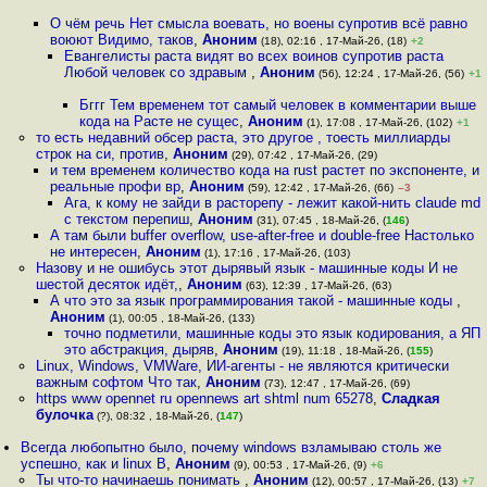
О чём речь Нет смысла воевать, но воены супротив всё равно
воюют Видимо, таков
,
Аноним
(18), 02:16 , 17-Май-26, (18)
+2
Евангелисты раста видят во всех воинов супротив раста
Любой человек со здравым
,
Аноним
(56), 12:24 , 17-Май-26, (56)
+1
Бггг Тем временем тот самый человек в комментарии выше
кода на Расте не сущес
,
Аноним
(1), 17:08 , 17-Май-26, (102)
+1
то есть недавний обсер раста, это другое , тоесть миллиарды
строк на си, против
,
Аноним
(29), 07:42 , 17-Май-26, (29)
и тем временем количество кода на rust растет по экспоненте, и
реальные профи вр
,
Аноним
(59), 12:42 , 17-Май-26, (66)
–3
Ага, к кому не зайди в расторепу - лежит какой-нить claude md
с текстом перепиш
,
Аноним
(31), 07:45 , 18-Май-26, (
146
)
А там были buffer overflow, use-after-free и double-free Настолько
не интересен
,
Аноним
(1), 17:16 , 17-Май-26, (103)
Назову и не ошибусь этот дырявый язык - машинные коды И не
шестой десяток идёт,
,
Аноним
(63), 12:39 , 17-Май-26, (63)
А что это за язык программирования такой - машинные коды
,
Аноним
(1), 00:05 , 18-Май-26, (133)
точно подметили, машинные коды это язык кодирования, а ЯП
это абстракция, дыряв
,
Аноним
(19), 11:18 , 18-Май-26, (
155
)
Linux, Windows, VMWare, ИИ-агенты - не являются критически
важным софтом Что так
,
Аноним
(73), 12:47 , 17-Май-26, (69)
https www opennet ru opennews art shtml num 65278
,
Сладкая
булочка
(?), 08:32 , 18-Май-26, (
147
)
Всегда любопытно было, почему windows взламываю столь же
успешно, как и linux В
,
Аноним
(9), 00:53 , 17-Май-26, (9)
+6
Ты что-то начинаешь понимать
,
Аноним
(12), 00:57 , 17-Май-26, (13)
+7