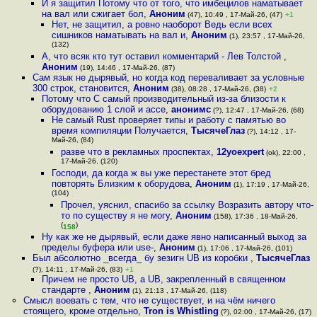
И я защитил Потому что от того, что имбецилов наматывает
на вал или сжигает бол
,
Аноним
(47), 10:49 , 17-Май-26, (47)
+1
Нет, не защитил, а ровно наоборот Ведь если всех
сишников наматывать на вал и
,
Аноним
(1), 23:57 , 17-Май-26,
(132)
А, что всяк кто тут оставил комментарий - Лев Толстой
,
Аноним
(19), 14:46 , 17-Май-26, (87)
Сам язык не дырявый, но когда код переваливает за условные
300 строк, становится
,
Аноним
(38), 08:28 , 17-Май-26, (38)
+2
Потому что C самый производительный из-за близости к
оборудованию 1 слой и ассе
,
анонимс
(?), 12:47 , 17-Май-26, (68)
Не самый Rust проверяет типы и работу с памятью во
время компиляции Получается
,
ТысячеГлаз
(?), 14:12 , 17-
Май-26, (84)
разве что в рекламных проспектах
,
12yoexpert
(ok), 22:00 ,
17-Май-26, (120)
Господи, да когда ж вы уже перестанете этот бред
повторять Близким к оборудова
,
Аноним
(1), 17:19 , 17-Май-26,
(104)
Прочел, уяснил, спасибо за ссылку Возразить автору что-
то по существу я не могу
,
Аноним
(158), 17:36 , 18-Май-26,
(
)
158
Ну как же не дырявый, если даже явно написанный выход за
пределы буфера или use-
,
Аноним
(1), 17:06 , 17-Май-26, (101)
Был абсолютно _всегда_ бу зезигн UB из коробки
,
ТысячеГлаз
(?), 14:11 , 17-Май-26, (83)
+1
Причем не просто UB, а UB, закрепленный в священном
стандарте
,
Аноним
(1), 21:13 , 17-Май-26, (118)
Смысл воевать с тем, что не существует, и на чём ничего
стоящего, кроме отдельно
,
Tron is Whistling
(?), 02:00 , 17-Май-26, (17)