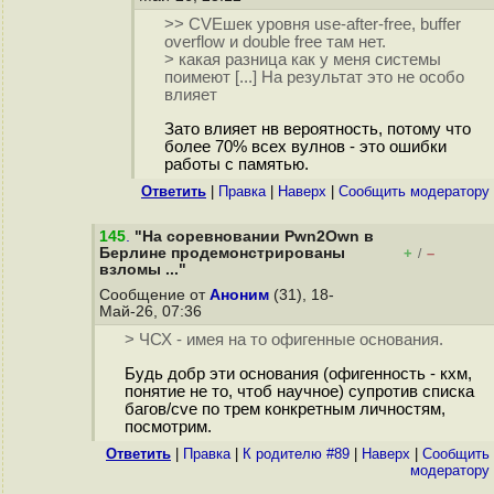
>> CVEшек уровня use-after-free, buffer
overflow и double free там нет.
> какая разница как у меня системы
поимеют [...] На результат это не особо
влияет
Зато влияет нв вероятность, потому что
более 70% всех вулнов - это ошибки
работы с памятью.
Ответить
|
Правка
|
Наверх
|
Cообщить модератору
145
.
"На соревновании Pwn2Own в
Берлине продемонстрированы
+
–
/
взломы ..."
Сообщение от
Аноним
(31), 18-
Май-26, 07:36
> ЧСХ - имея на то офигенные основания.
Будь добр эти основания (офигенность - кхм,
понятие не то, чтоб научное) супротив списка
багов/cve по трем конкретным личностям,
посмотрим.
Ответить
|
Правка
|
К родителю #89
|
Наверх
|
Cообщить
модератору