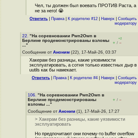
Чел, ты должен был воевать ПРОТИВ Раста, а
не за него! 😭
Ответить
|
Правка
|
К родителю #12
|
Наверх
|
Cообщить
модератору
22.
"На соревновании Pwn2Own в
+2
Берлине продемонстрированы взломы
+
–
/
..."
Сообщение от
Аноним
(22), 17-Май-26, 03:37
Хакерам без разницы, какие уязвимости
эксплуатировать, а сотня только известных дыр в
uutils как бы намекает.
Ответить
|
Правка
|
К родителю #4
|
Наверх
|
Cообщить
модератору
106.
"На соревновании Pwn2Own в
Берлине продемонстрированы
+
–
/
взломы ..."
Сообщение от
Аноним
(1), 17-Май-26, 17:27
> Хакерам без разницы, какие уязвимости
эксплуатировать
Но предпочитают они почему-то buffer overflow