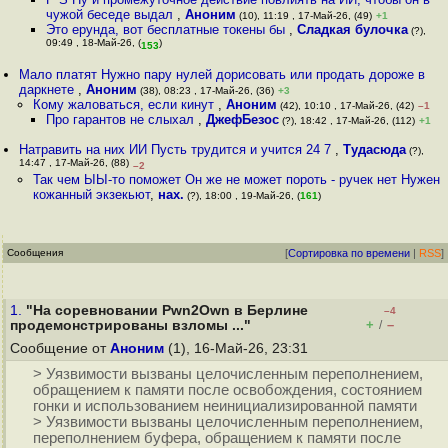
чужой беседе выдал
,
Аноним
(10), 11:19 , 17-Май-26, (49)
+1
Это ерунда, вот бесплатные токены бы
,
Сладкая булочка
(?),
09:49 , 18-Май-26, (
)
153
Мало платят Нужно пару нулей дорисовать или продать дороже в
даркнете
,
Аноним
(38), 08:23 , 17-Май-26, (36)
+3
Кому жаловаться, если кинут
,
Аноним
(42), 10:10 , 17-Май-26, (42)
–1
Про гарантов не слыхал
,
ДжефБезос
(?), 18:42 , 17-Май-26, (112)
+1
Натравить на них ИИ Пусть трудится и учится 24 7
,
Тудасюда
(?),
14:47 , 17-Май-26, (88)
–2
Так чем ЫЫ-то поможет Он же не может пороть - ручек нет Нужен
кожанный экзекьют
,
нах.
(?), 18:00 , 19-Май-26, (
161
)
Сообщения
[
Сортировка по времени
|
RSS
]
1.
"На соревновании Pwn2Own в Берлине
–4
+
–
продемонстрированы взломы ..."
/
Сообщение от
Аноним
(1), 16-Май-26, 23:31
> Уязвимости вызваны целочисленным переполнением,
обращением к памяти после освобождения, состоянием
гонки и использованием неинициализированной памяти
> Уязвимости вызваны целочисленным переполнением,
переполнением буфера, обращением к памяти после