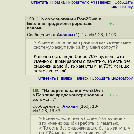
Ответить
|
Правка
|
К родителю #4
|
Наверх
|
Cообщить
модератору
100.
"На соревновании Pwn2Own в
Берлине продемонстрированы
+
–
/
взломы ..."
Сообщение от
Аноним
(1), 17-Май-26, 17:03
> А мне есть большая разница как именно мне
систему хакнут или сайт у меня сопрут?
Конечно есть, ведь более 70% вулнов - это
именно ошибки работы с памятью. То есть без
сишочки шанс быть хакнутым на 70% меньше,
чем с сишочкой.
Ответить
|
Правка
|
Наверх
|
Cообщить модератору
160
.
"На соревновании Pwn2Own
в Берлине продемонстрированы
+
–
/
взломы ..."
Сообщение от
Аноним
(160), 18-
Май-26, 19:53
> Конечно есть, ведь более 70% вулнов -
это именно ошибки работы с памятью.
> То есть без сишочки шанс быть хакнутым
на 70% меньше, чем с сишочкой.