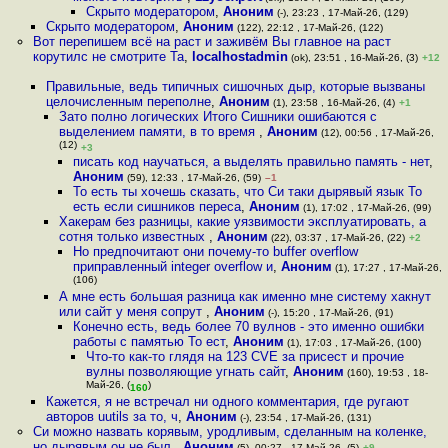
Скрыто модератором
,
Аноним
(-), 23:23 , 17-Май-26, (129)
Скрыто модератором
,
Аноним
(122), 22:12 , 17-Май-26, (122)
Вот перепишем всё на раст и заживём Вы главное на раст
корутилс не смотрите Та
,
localhostadmin
(ok), 23:51 , 16-Май-26, (3)
+12
Правильные, ведь типичных сишочных дыр, которые вызваны
целочисленным переполне
,
Аноним
(1), 23:58 , 16-Май-26, (4)
+1
Зато полно логических Итого Сишники ошибаются с
выделением памяти, в то время
,
Аноним
(12), 00:56 , 17-Май-26,
(12)
+3
писать код научаться, а выделять правильно память - нет
,
Аноним
(59), 12:33 , 17-Май-26, (59)
–1
То есть ты хочешь сказать, что Си таки дырявый язык То
есть если сишников переса
,
Аноним
(1), 17:02 , 17-Май-26, (99)
Хакерам без разницы, какие уязвимости эксплуатировать, а
сотня только известных
,
Аноним
(22), 03:37 , 17-Май-26, (22)
+2
Но предпочитают они почему-то buffer overflow
приправленный integer overflow и
,
Аноним
(1), 17:27 , 17-Май-26,
(106)
А мне есть большая разница как именно мне систему хакнут
или сайт у меня сопрут
,
Аноним
(-), 15:20 , 17-Май-26, (91)
Конечно есть, ведь более 70 вулнов - это именно ошибки
работы с памятью То ест
,
Аноним
(1), 17:03 , 17-Май-26, (100)
Что-то как-то глядя на 123 CVE за присест и прочие
вулны позволяющие угнать сайт
,
Аноним
(160), 19:53 , 18-
Май-26, (
)
160
Кажется, я не встречал ни одного комментария, где ругают
авторов uutils за то, ч
,
Аноним
(-), 23:54 , 17-Май-26, (131)
Си можно назвать корявым, уродливым, сделанным на коленке,
но дырявым он не был
,
Аноним
(5), 00:27 , 17-Май-26, (5)
+9