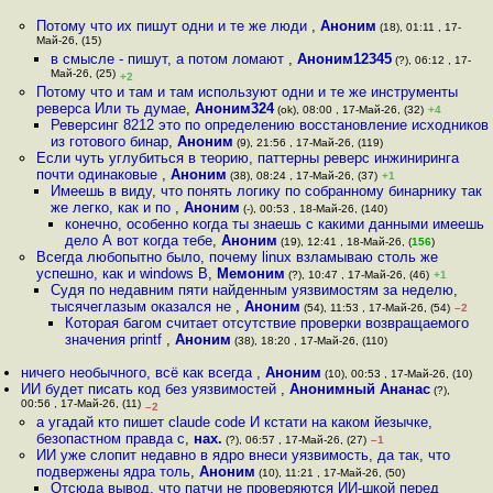
Потому что их пишут одни и те же люди
,
Аноним
(18), 01:11 , 17-
Май-26, (15)
в смысле - пишут, а потом ломают
,
Аноним12345
(?), 06:12 , 17-
Май-26, (25)
+2
Потому что и там и там используют одни и те же инструменты
реверса Или ть думае
,
Аноним324
(ok), 08:00 , 17-Май-26, (32)
+4
Реверсинг 8212 это по определению восстановление исходников
из готового бинар
,
Аноним
(9), 21:56 , 17-Май-26, (119)
Если чуть углубиться в теорию, паттерны реверс инжиниринга
почти одинаковые
,
Аноним
(38), 08:24 , 17-Май-26, (37)
+1
Имеешь в виду, что понять логику по собранному бинарнику так
же легко, как и по
,
Аноним
(-), 00:53 , 18-Май-26, (140)
конечно, особенно когда ты знаешь с какими данными имеешь
дело А вот когда тебе
,
Аноним
(19), 12:41 , 18-Май-26, (
156
)
Всегда любопытно было, почему linux взламываю столь же
успешно, как и windows В
,
Мемоним
(?), 10:47 , 17-Май-26, (46)
+1
Судя по недавним пяти найденным уязвимостям за неделю,
тысячеглазым оказался не
,
Аноним
(54), 11:53 , 17-Май-26, (54)
–2
Которая багом считает отсутствие проверки возвращаемого
значения printf
,
Аноним
(38), 18:20 , 17-Май-26, (110)
ничего необычного, всё как всегда
,
Аноним
(10), 00:53 , 17-Май-26, (10)
ИИ будет писать код без уязвимостей
,
Анонимный Ананас
(?),
00:56 , 17-Май-26, (11)
–2
а угадай кто пишет claude code И кстати на каком йезычке,
безопастном правда с
,
нах.
(?), 06:57 , 17-Май-26, (27)
–1
ИИ уже слопит недавно в ядро внеси уязвимость, да так, что
подвержены ядра толь
,
Аноним
(10), 11:21 , 17-Май-26, (50)
Отсюда вывод, что патчи не проверяются ИИ-шкой перед