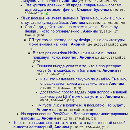
Линусом C is horrible l
,
Аноним
(72), 12:58 , 17-Май-26, (72)
Эта критика древний с 98 вроде, современный совсем
другой Да и не знает фин с
,
Сладкая булочка
(?), 09:46 ,
18-Май-26, (
)
151
Язык вообще не имеет значения Причина ошибок в Linux -
отсутствие культуры Secu
,
Аноним
(73), 13:02 , 17-Май-26, (75)
Лол Люди, действительно стремящиеся к Secure by
design , чисто по определению
,
Аноним
(1), 17:24 , 17-
Май-26, (105)
ЯП тут самое последнее by design , вы с архитектуры
Фон-Неймана начните
,
Аноним
(19), 19:29 , 17-Май-26, (116)
–1
В этот раз сам Фон-Нейман сишникам в штаны
подкинул, ясно, понятно
,
Аноним
(1), 22:49 , 17-Май-26,
(125)
Сишники иногда уходят в то, что в процессорах
могут быть ошибки, или бит в памят
,
Аноним
(-),
00:40 , 18-Май-26, (136)
и вы это называете секурно по дизайну Смешно,
спрашивается зачем два вычислител
,
Аноним
(19), 00:52 , 18-Май-26, (139)
достаточно просто задать один вопрос - в вашей
архитектуре ЦПУ можно запустить
,
Аноним
(19),
00:54 , 18-Май-26, (141)
Ну пусти лису в курятник, я посмотрю что будет
,
Аноним
(19), 00:48 , 18-Май-26, (138)
На соревновании Pwn2Own в Берлине продемонстрированы
взломы ...
,
Аноним
(93), 15:48 , 17-Май-26, (94)
То есть, ты намекаешь на то, что вот это единственный способ
вывести легендарный
,
Аноним
(8), 00:52 , 17-Май-26, (8)
+1