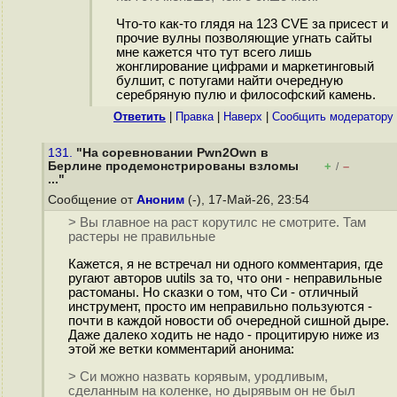
Что-то как-то глядя на 123 CVE за присест и
прочие вулны позволяющие угнать сайты
мне кажется что тут всего лишь
жонглирование цифрами и маркетинговый
булшит, с потугами найти очередную
серебряную пулю и философский камень.
Ответить
|
Правка
|
Наверх
|
Cообщить модератору
131.
"На соревновании Pwn2Own в
Берлине продемонстрированы взломы
+
–
/
..."
Сообщение от
Аноним
(-), 17-Май-26, 23:54
> Вы главное на раст корутилс не смотрите. Там
растеры не правильные
Кажется, я не встречал ни одного комментария, где
ругают авторов uutils за то, что они - неправильные
растоманы. Но сказки о том, что Си - отличный
инструмент, просто им неправильно пользуются -
почти в каждой новости об очередной сишной дыре.
Даже далеко ходить не надо - процитирую ниже из
этой же ветки комментарий анонима:
> Си можно назвать корявым, уродливым,
сделанным на коленке, но дырявым он не был