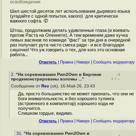
освобождения
Шел шестой десяток лет использования дырявого языка
(угадайте с одной попытки, какого) для критически
важного софта. 🤦
Штош, продолжаем делать удивленные глаза (и воевать
против Раста на Опеннете). А тем временем даже кучка
левых васянов по команде "фас!" за три дня в очередной
раз получает рута чисто смеха ради - и все благодаря
сишочке! Что уж говорить о тех, для кого это основная
работа...
Ответить
|
Правка
|
Наверх
|
Cообщить модератору
2.
"На соревновании Pwn2Own в Берлине
–2
+
–
продемонстрированы взломы ..."
/
Сообщение от
Rev
(ok), 16-Май-26, 23:43
Да, просто большинство не может признать, что они не
боги внимательности, и без хорошего тулинга
(встроенного в компилятор) хорошего кода не
получится.
Слишком гордые, видимо.
Ответить
|
Правка
|
Наверх
|
Cообщить модератору
31.
"На соревновании Pwn2Own в
–1