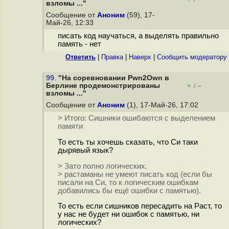
взломы ..."
Сообщение от
Аноним
(59), 17-
Май-26, 12:33
писать код научаться, а выделять правильно
память - нет
Ответить
|
Правка
|
Наверх
|
Cообщить модератору
99.
"На соревновании Pwn2Own в
Берлине продемонстрированы
+
–
/
взломы ..."
Сообщение от
Аноним
(1), 17-Май-26, 17:02
> Итого: Сишники ошибаются с выделением
памяти
То есть ты хочешь сказать, что Си таки
дырявый язык?
> Зато полно логических.
> растаманы не умеют писать код (если бы
писали на Си, то к логическим ошибкам
добавились бы ещё ошибки с памятью).
То есть если сишников пересадить на Раст, то
у нас не будет ни ошибок с памятью, ни
логических?