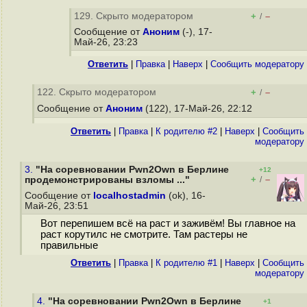
129. Скрыто модератором
+
–
/
Сообщение от
Аноним
(-), 17-
Май-26, 23:23
Ответить
|
Правка
|
Наверх
|
Cообщить модератору
122. Скрыто модератором
+
–
/
Сообщение от
Аноним
(122), 17-Май-26, 22:12
Ответить
|
Правка
|
К родителю #2
|
Наверх
|
Cообщить
модератору
3.
"На соревновании Pwn2Own в Берлине
+12
+
–
продемонстрированы взломы ..."
/
Сообщение от
localhostadmin
(ok), 16-
Май-26, 23:51
Вот перепишем всё на раст и заживём! Вы главное на
раст корутилс не смотрите. Там растеры не
правильные
Ответить
|
Правка
|
К родителю #1
|
Наверх
|
Cообщить
модератору
4.
"На соревновании Pwn2Own в Берлине
+1