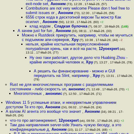
exit-node set
,
Аноним
(73), 12:28 , 17-Май-26, (57)
Contributions are not very welcome Please don t feel free to
submit issues or
,
Аноним
(73), 12:30 , 17-Май-26, (58)
6556 строк кода в десктопной версии Ты монстр Как
осилил
,
Аноним
(56), 12:33 , 17-Май-26, (60)
+2
клад кодом
,
Сладкая булочка
(?), 08:37 , 18-Май-26, (
148
)
А зачем just for fun
,
Аноним
(33), 08:11 , 17-Май-26, (33)
Можно к Rustdesk прикрутить, например, чтобы не мучиться
с подъемом апи-серверов
,
Хру
(?), 10:38 , 17-Май-26, (44)
–2
нельзя, крайне костыльная переусложнённая
полурабочая хрень, как и всё на расте
,
12yoexpert
(ok),
13:11 , 17-Май-26, (77)
Ну оно таки работает, другое дело что Huabing Zhou -
крайне интересный человек и
,
Хру
(?), 13:27 , 17-Май-26, (78)
А решить бы финансирование - можно и GUI
переделать на Slint, например
,
Хру
(?), 13:31 , 17-Май-26,
(79)
Rust не для многочисленных программ с разделяемыми
состоянием - либо скорость un
,
анонимс
(?), 12:49 , 17-Май-26, (70)
+1
Многопоточных
,
анонимс
(?), 12:50 , 17-Май-26, (71)
Windows 11 5 успешные атаки, и некорректным управлением
доступом Те кто про
,
Аноним
(24), 06:02 , 17-Май-26, (24)
А взлом AI агента это вообще что значит
,
Аноним
(34), 08:21 , 17-
Май-26, (34)
что-то про автоинкремент
,
12yoexpert
(ok), 09:59 , 17-Май-26, (41)
+2
Там два направления server-side Узнать чужую беседу, а это
конфиденциальные д
,
Аноним
(10), 11:17 , 17-Май-26, (48)
+1
P S Ну и промежуточное действие повлиять на ИИ, чтобы он в