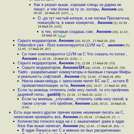
17-Май-26, (117)
Как я указал выше, хорошие спецы за дарма не
пишут, и тем более за ту зп, которы
,
Аноним
(19),
00:46 , 18-Май-26, (137)
–1
О, да тут чистый копиум, а не логика Просвети-ка,
пожалуйста, в каких конкретно
,
Аноним
(1), 01:56 ,
18-Май-26, (142)
в тех, которые создашь сам
,
Аноним
(19), 11:13 ,
18-Май-26, (
)
154
Скрыто модератором
,
Аноним
(19), 02:25 , 17-Май-26, (20)
Узбагойся уже - Rust компилируется LLVM на C
,
анонимс
(?),
12:45 , 17-Май-26, (67)
Си тоже компилируется LLVM на C Что сказать-то хотел
,
Аноним
(-), 00:29 , 18-Май-26, (135)
–1
Скрыто модератором
,
Аноним
(73), 12:58 , 17-Май-26, (73)
Скрыто модератором
,
Аноним324
(ok), 13:06 , 17-Май-26, (76)
Yadro - разрабатывает коммутаторы и базовые станции Мифы
и реальность софтовой
,
Аноним
(73), 13:40 , 17-Май-26, (80)
Нокла какая-нибудь с эрехсоном пилят БС на C , кстати В
промавтоматизации, кста
,
Аноним
(93), 15:47 , 17-Май-26, (93)
Если ты можешь отпилить себе ногу пилой, то это проблема
дырявой пилы
,
gaskldj
(?), 22:18 , 17-Май-26, (123)
+1
Если ты можешь _случайно_ отпилить себе ногу пилой, в
таком случае - это проблем
,
Аноним
(128), 00:21 , 18-Май-26,
(134)
Есть еще много других причин кроме неумения писать на С,
нежелание проверять воз
,
Аноним
(7), 00:44 , 17-Май-26, (7)
+1
Количество плохого кода на c c зашкаливает даже в ядре
linux Как выше написал
,
Аноним
(59), 12:40 , 17-Май-26, (64)
–1
В ядре Линукса нет С и именно он был раскритикован