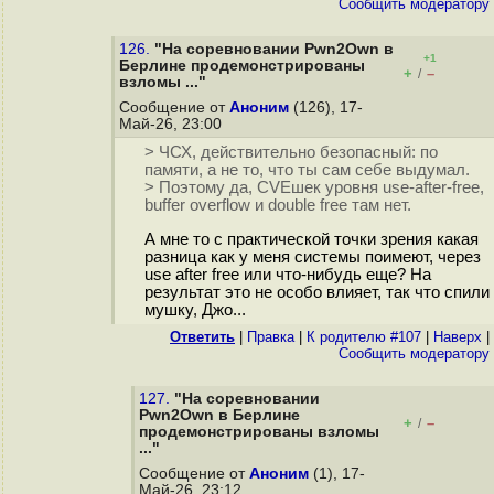
Cообщить модератору
126.
"На соревновании Pwn2Own в
+1
Берлине продемонстрированы
+
–
/
взломы ..."
Сообщение от
Аноним
(126), 17-
Май-26, 23:00
> ЧСХ, действительно безопасный: по
памяти, а не то, что ты сам себе выдумал.
> Поэтому да, CVEшек уровня use-after-free,
buffer overflow и double free там нет.
А мне то с практической точки зрения какая
разница как у меня системы поимеют, через
use after free или что-нибудь еще? На
результат это не особо влияет, так что спили
мушку, Джо...
Ответить
|
Правка
|
К родителю #107
|
Наверх
|
Cообщить модератору
127.
"На соревновании
Pwn2Own в Берлине
+
–
/
продемонстрированы взломы
..."
Сообщение от
Аноним
(1), 17-
Май-26, 23:12