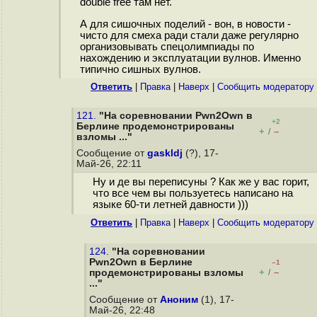
double free там нет.
А для сишочных поделий - вон, в новости -
чисто для смеха ради стали даже регулярно
организовывать спецолимпиады по
нахождению и эксплуатации вулнов. Именно
типично сишных вулнов.
Ответить
|
Правка
|
Наверх
|
Cообщить модератору
121.
"На соревновании Pwn2Own в
+2
Берлине продемонстрированы
+
–
/
взломы ..."
Сообщение от
gaskldj
(?), 17-
Май-26, 22:11
Ну и де вы переписуны ? Как же у вас горит,
что все чем вы пользуетесь написано на
языке 60-ти летней давности )))
Ответить
|
Правка
|
Наверх
|
Cообщить модератору
124.
"На соревновании
Pwn2Own в Берлине
–1
+
–
продемонстрированы взломы
/
..."
Сообщение от
Аноним
(1), 17-
Май-26, 22:48