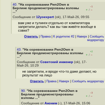
40.
"На соревновании Pwn2Own в
–1
Берлине продемонстрированы взломы
+
–
/
..."
Сообщение от
12yoexpert
(ok), 17-Май-26, 09:55
вам уже и тулинги отдельно от компилятора
запретили делать? как вы там живёте вообще в
совке?
Ответить
|
Правка
|
К родителю #2
|
Наверх
|
Cообщить
модератору
43.
"На соревновании Pwn2Own в
+2
Берлине продемонстрированы взломы
+
–
/
..."
Сообщение от
Советский инженер
(ok), 17-
Май-26, 10:29
не запретили, и вроде что-то даже делают, но
результат на лицо
Ответить
|
Правка
|
Наверх
|
Cообщить модератору
90.
"На соревновании Pwn2Own в
–3
Берлине продемонстрированы
+
–
/
взломы ..."
Сообщение от
Аноним
(-), 17-Май-26, 15:06