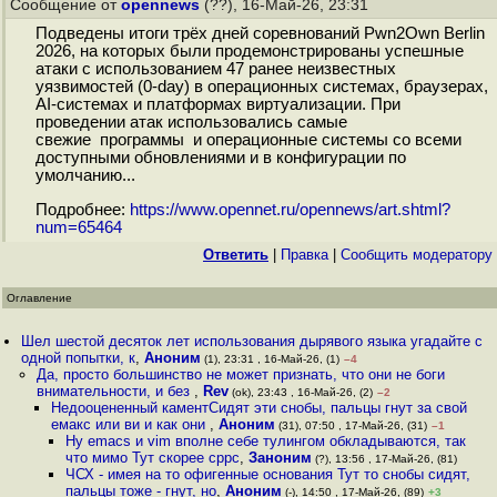
Сообщение от
opennews
(??), 16-Май-26, 23:31
Подведены итоги трёх дней соревнований Pwn2Own Berlin
2026, на которых были продемонстрированы успешные
атаки с использованием 47 ранее неизвестных
уязвимостей (0-day) в операционных системах, браузерах,
AI-системах и платформах виртуализации. При
проведении атак использовались самые
свежие программы и операционные системы со всеми
доступными обновлениями и в конфигурации по
умолчанию...
Подробнее:
https://www.opennet.ru/opennews/art.shtml?
num=65464
Ответить
|
Правка
|
Cообщить модератору
Оглавление
Шел шестой десяток лет использования дырявого языка угадайте с
одной попытки, к
,
Аноним
(1), 23:31 , 16-Май-26, (1)
–4
Да, просто большинство не может признать, что они не боги
внимательности, и без
,
Rev
(ok), 23:43 , 16-Май-26, (2)
–2
Недооцененный каментСидят эти снобы, пальцы гнут за свой
емакс или ви и как они
,
Аноним
(31), 07:50 , 17-Май-26, (31)
–1
Ну emacs и vim вполне себе тулингом обкладываются, так
что мимо Тут скорее cppc
,
Заноним
(?), 13:56 , 17-Май-26, (81)
ЧСХ - имея на то офигенные основания Тут то снобы сидят,
пальцы тоже - гнут, но
,
Аноним
(-), 14:50 , 17-Май-26, (89)
+3