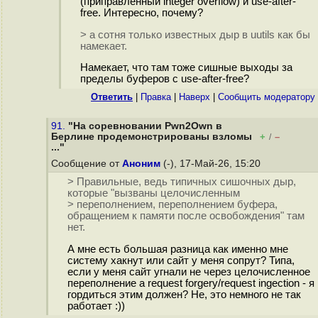
(приправленный integer overflow) и use-after-
free. Интересно, почему?
> а сотня только известных дыр в uutils как бы
намекает.
Намекает, что там тоже сишные выходы за
пределы буферов с use-after-free?
Ответить
|
Правка
|
Наверх
|
Cообщить модератору
91.
"На соревновании Pwn2Own в
Берлине продемонстрированы взломы
+
–
/
..."
Сообщение от
Аноним
(-), 17-Май-26, 15:20
> Правильные, ведь типичных сишочных дыр,
которые "вызваны целочисленным
> переполнением, переполнением буфера,
обращением к памяти после освобождения" там
нет.
А мне есть большая разница как именно мне
систему хакнут или сайт у меня сопрут? Типа,
если у меня сайт угнали не через целочисленное
переполнение а request forgery/request ingection - я
гордиться этим должен? Не, это немного не так
работает :))