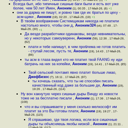
Всегда был, ибо типичные сишные баги были и есть вот уже
более, чем 50 лет Имен
,
Аноним
(1), 00:35 , 17-Май-26, (6)
+1
они за дарма не пишут, и ровно там где их братья по цеху -
асм-щики
,
Аноним
(19), 02:20 , 17-Май-26, (19)
+1
В твоём воображении Системщикам никогда не платили
настолько много, чтобы они д
,
Аноним324
(ok), 07:48 , 17-
Май-26, (30)
+1
Да везде разработчики одинаковы, везде невнимательны,
но у некоторых самоуверенн
,
Аноним
(59), 12:36 , 17-Май-26,
(62)
плати и тебе напишут, в чем проблема не готов платить
- ступай лесом, пусть те
,
Аноним
(19), 14:43 , 17-Май-26,
(86)
ты асм в глаза видел кто не платил твой FAANG ну иди
батрачь на них за копейки
,
Аноним
(19), 14:41 , 17-Май-26, (85)
Твой сельский почтамп явно платит больше лмао
,
ДжефБезос
(?), 16:11 , 17-Май-26, (97)
ты хочешь сказать, что ты не способен писать
качественный код даже за большие де
,
Аноним
(19),
19:26 , 17-Май-26, (114)
Ну вон хакнутую через сишные дыры Винду из новости
тоже не за бесплатно писали
,
Аноним
(1), 17:36 , 17-Май-26,
(108)
что и вы спрашиваете у меня сколько мелкософт им
платит за это Вы готовы плати
,
Аноним
(19), 19:27 , 17-
Май-26, (115)
Я спрашиваю, где твоя логика, если все сишочные
дыры ты объясняешь якобы низкой
,
Аноним
(1), 21:11 ,