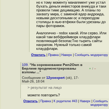
но к тому моменту манагемент уже устал
бухать деньги инвесторов вникуда и таки
провели тиме децимацию. А планы по
захвату мира, с заменой ядер андроида,
новыми десктопными ос и переездом
столицы в нью-втфюки были урезаны до
пары фоторамок.
Аналогично - redox какой. Или серво. Или
какой там вебфреймворк клаудфлари
позвляющий безопасТно тырить сайты
нахрапом. Нужный только самой
клаудфлари.
Ответить
|
Правка
|
Наверх
|
Cообщить модератору
109.
"На соревновании Pwn2Own в
Берлине продемонстрированы
+
–
/
взломы ..."
Сообщение от
12yoexpert
(ok), 17-
Май-26, 18:04
> результат на лицо
можете повторить?
Ответить
|
Правка
|
К родителю #43
|
Наверх
|
Cообщить
модератору