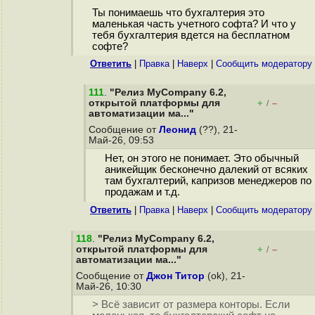
Ты понимаешь что бухгалтерия это
маленькая часть учетного софта? И что у
тебя бухгалтерия вдется на бесплатном
софте?
Ответить
|
Правка
|
Наверх
|
Cообщить модератору
111
.
"Релиз MyCompany 6.2,
открытой платформы для
+
–
/
автоматизации ма..."
Сообщение от
Леонид
(??), 21-
Май-26, 09:53
Нет, он этого не понимает. Это обычный
аникейщик бесконечно далекий от всяких
там бухгалтерий, капризов менеджеров по
продажам и т.д.
Ответить
|
Правка
|
Наверх
|
Cообщить модератору
118
.
"Релиз MyCompany 6.2,
открытой платформы для
+
–
/
автоматизации ма..."
Сообщение от
Джон Титор
(ok), 21-
Май-26, 10:30
> Всё зависит от размера конторы. Если