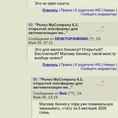
Это не open source.
Ответить
|
Правка
|
К родителю #45
|
Наверх
|
Cообщить модератору
50.
"Релиз MyCompany 6.2,
+4
открытой платформы для
+
–
/
автоматизации ма..."
Сообщение от
DESKTOP3HBS8ID
(?), 19-
Май-26, 07:21
Это для малого бизнеса? Открытый?
Бесплатный? Малому бизнесу такой монстр
вообще нужен?
Ответить
|
Правка
|
К родителю #45
|
Наверх
|
Cообщить модератору
80.
"Релиз MyCompany 6.2,
–1
открытой платформы для
+
–
/
автоматизации ма..."
Сообщение от
Bob
(??), 19-
Май-26, 13:19
Малому бизнесу пора уже поминальную
заказывать, стату за 5 месяцев 2026
глянь.