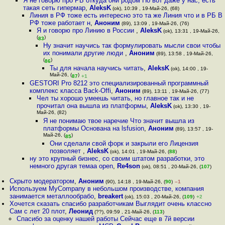
Я не говорю про РБ откуда они родом Но вот даже у нас, есть
такая сеть гипермар
,
AleksK
(ok), 10:39 , 19-Май-26, (68)
Линия в РФ тоже есть интересно это та же Линия что и в РБ В
РФ тоже работает н
,
Аноним
(89), 13:09 , 19-Май-26, (76)
Я и говорю про Линию в России
,
AleksK
(ok), 13:31 , 19-Май-26,
(
)
83
Ну значит научись так формулировать мысли свои чтобы
их понимали другие люди
,
Аноним
(89), 13:58 , 19-Май-26,
(
)
86
Ты для начала научись читать
,
AleksK
(ok), 14:00 , 19-
Май-26, (
)
87
+1
GESTORI Pro 8212 это специализированный программный
комплекс класса Back-Offi
,
Аноним
(89), 13:11 , 19-Май-26, (77)
Чел ты хорошо умеешь читать, но главное так и не
прочитал она вышла из платформы
,
AleksK
(ok), 13:30 , 19-
Май-26, (82)
Я не понимаю твое наречие Что значит вышла из
платформы Основана на lsfusion
,
Аноним
(89), 13:57 , 19-
Май-26, (
)
85
Они сделали свой форк и закрыли его Лицензия
позволяет
,
AleksK
(ok), 14:01 , 19-Май-26, (
88
)
ну это крупный бизнес, со своим штатом разработки, это
немного другая темаа open
,
Re4son
(ok), 08:51 , 20-Май-26, (
107
)
Скрыто модератором
,
Аноним
(90), 14:18 , 19-Май-26, (
90
)
–1
Используем MyCompany в небольшом производстве, компания
занимается металлообрабо
,
breakert
(ok), 15:03 , 20-Май-26, (
109
)
+2
Хочется сказать спасибо разработчикам Выглядит очень классно
Сам с лет 20 плот
,
Леонид
(??), 09:59 , 21-Май-26, (
113
)
Спасибо за оценку нашей работы Сейчас еще в 7й версии