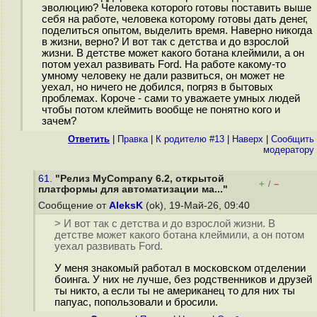
эволюцию? Человека которого готовы поставить выше
себя на работе, человека которому готовы дать денег,
поделиться опытом, выделить время. Наверно никогда
в жизни, верно? И вот так с детства и до взрослой
жизни. В детстве может какого ботана клеймили, а он
потом уехал развивать Ford. На работе какому-то
умному человеку не дали развиться, он может не
уехал, но ничего не добился, погряз в бытовых
проблемах. Короче - сами то уважаете умных людей
чтобы потом клеймить вообще не понятно кого и
зачем?
Ответить
|
Правка
|
К родителю #13
|
Наверх
|
Cообщить
модератору
61.
"Релиз MyCompany 6.2, открытой
+
–
/
платформы для автоматизации ма..."
Сообщение от
AleksK
(ok), 19-Май-26, 09:40
> И вот так с детства и до взрослой жизни. В
детстве может какого ботана клеймили, а он потом
уехал развивать Ford.
У меня знакомый работал в московском отделении
боинга. У них не лучше, без родственников и друзей
ты никто, а если ты не американец то для них ты
папуас, попользовали и бросили.