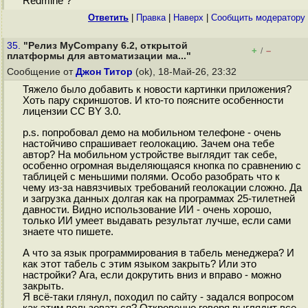
Redmine ?
Ответить
|
Правка
|
Наверх
|
Cообщить модератору
35.
"Релиз MyCompany 6.2, открытой
+
–
/
платформы для автоматизации ма..."
Сообщение от
Джон Титор
(ok), 18-Май-26, 23:32
Тяжело было добавить к новости картинки приложения?
Хоть пару скриншотов. И кто-то поясните особенности
лицензии CC BY 3.0.
p.s. попробовал демо на мобильном телефоне - очень
настойчиво спрашивает геолокацию. Зачем она тебе
автор? На мобильном устройстве выглядит так себе,
особенно огромная выделяющаяся кнопка по сравнению с
таблицей с меньшими полями. Особо разобрать что к
чему из-за навязчивых требований геолокации сложно. Да
и загрузка данных долгая как на программах 25-тилетней
давности. Видно использование ИИ - очень хорошо,
только ИИ умеет выдавать результат лучше, если сами
знаете что пишете.
А что за язык программирования в табель менеджера? И
как этот табель с этим языком закрыть? Или это
настройки? Ага, если докрутить вниз и вправо - можно
закрыть.
Я всё-таки глянул, походил по сайту - задался вопросом
как этим пользоваться? Откровенно говоря выглядит все