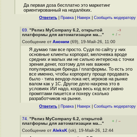
Да первая доза бесплатно это маркетинг
ориентированный на недалёких.
Ответить
|
Правка
|
Наверх
|
Cообщить модератору
69.
"Релиз MyCompany 6.2, открытой
–3
+
–
платформы для автоматизации ма..."
/
Сообщение от
Аноним
(69), 19-Май-26, 11:00
Я думаю там все просто. Судя по сайту у них
основные клиенты корпорат, мелочевка вроде
средних и малых им не сильно интересна с точки
зрения денег, поэтому для них важнее
популяризация бренда / платформы. То есть это
все именно, чтобы корпорату проще продавать
было - типа вендор-лока нет, игроков на рынке
валом как у 1С. Другое дело нахрена это в
условиях ИИ надо, когда весь код все равно
промптами пишется и похеру сколько
разработчиков на рынке.
Ответить
|
Правка
|
Наверх
|
Cообщить модератору
74.
"Релиз MyCompany 6.2, открытой
+
–
/
платформы для автоматизации ма..."
Сообщение от
AleksK
(ok), 19-Май-26, 12:44