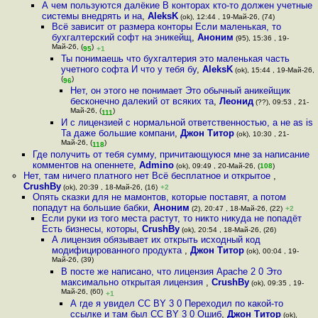
А чем пользуются далёкие В конторах кто-то должен учетные
системы внедрять и на
,
AleksK
(ok), 12:44 , 19-Май-26, (74)
Всё зависит от размера конторы Если маленькая, то
бухгалтерский софт на эникейщ
,
Аноним
(95), 15:36 , 19-
Май-26, (
)
95
+1
Ты понимаешь что бухгалтерия это маленькая часть
учетного софта И что у тебя бу
,
AleksK
(ok), 15:44 , 19-Май-26,
(
)
96
Нет, он этого не понимает Это обычный аникейщик
бесконечно далекий от всяких та
,
Леонид
(??), 09:53 , 21-
Май-26, (
)
111
И с лицензией с нормальной ответственностью, а не as is
Та даже большие компани
,
Джон Титор
(ok), 10:30 , 21-
Май-26, (
)
118
Где получить от тебя сумму, причитающуюся мне за написание
комментов на опеннете
,
Admino
(ok), 09:49 , 20-Май-26, (
108
)
Нет, там ничего платного нет Всё бесплатное и открытое
,
CrushBy
(ok), 20:39 , 18-Май-26, (16)
+2
Опять сказки для не мамонтов, которые поставят, а потом
попадут на большие бабки
,
Аноним
(2), 20:47 , 18-Май-26, (22)
+2
Если руки из того места растут, то никто никуда не попадёт
Есть бизнесы, которы
,
CrushBy
(ok), 20:54 , 18-Май-26, (26)
А лицензия обязывает их открыть исходный код
модифицированного продукта
,
Джон Титор
(ok), 00:04 , 19-
Май-26, (39)
В посте же написано, что лицензия Apache 2 0 Это
максимально открытая лицензия
,
CrushBy
(ok), 09:35 , 19-
Май-26, (60)
+1
А где я увидел CC BY 3 0 Переходил по какой-то
ссылке и там был CC BY 3 0 Ошиб
,
Джон Титор
(ok),