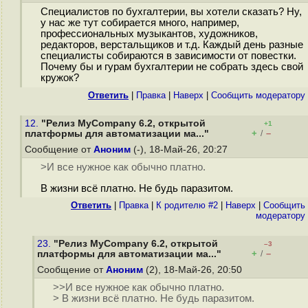
Специалистов по бухгалтерии, вы хотели сказать? Ну,
у нас же тут собирается много, например,
профессиональных музыкантов, художников,
редакторов, верстальщиков и т.д. Каждый день разные
специалисты собираются в зависимости от повестки.
Почему бы и гурам бухгалтерии не собрать здесь свой
кружок?
Ответить
|
Правка
|
Наверх
|
Cообщить модератору
12.
"Релиз MyCompany 6.2, открытой
+1
+
–
платформы для автоматизации ма..."
/
Сообщение от
Аноним
(-), 18-Май-26, 20:27
>И все нужное как обычно платно.
В жизни всё платно. Не будь паразитом.
Ответить
|
Правка
|
К родителю #2
|
Наверх
|
Cообщить
модератору
23.
"Релиз MyCompany 6.2, открытой
–3
+
–
платформы для автоматизации ма..."
/
Сообщение от
Аноним
(2), 18-Май-26, 20:50
>>И все нужное как обычно платно.
> В жизни всё платно. Не будь паразитом.