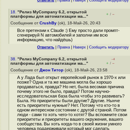
Ответить
|
Правка
|
Наверх
|
Cообщить модератору
18.
"Релиз MyCompany 6.2, открытой
+
–
/
платформы для автоматизации ма..."
Сообщение от
CrushBy
(ok), 18-Май-26, 20:43
Все претензии к Claude :) Ему просто дали промпт-
сгенерируй N автомобилей и заполни им всю
информацию, что найдёшь)
Ответить
|
Правка
|
Наверх
|
Cообщить модератору
38.
"Релиз MyCompany 6.2, открытой
–4
+
–
платформы для автоматизации ма..."
/
Сообщение от
Джон Титор
(ok), 18-Май-26, 23:58
А у Лада был открыт европейский рынок в 1970-х или
позже? Одна и та же машина могла бы хорошо
продаваться, правда? Но нет, была весомая причина
почему этого не было, правда? Потом научно-
исследовательская база была чтобы это развивать?
Была. Но приоритеты были другие? Другие. Нынче
есть приоритеты нужные? Нет. Потому что кто-то в
одном интересном состоянии с другой страной. Потом
люди - сами то хоть чего-то хотят? Вы вспомните свои
приоритеты и приоритеты вашего окружения, вашего
сообщества. Вы хоть когда-то в своей жизни умного
человека поддерживали который мог сделать