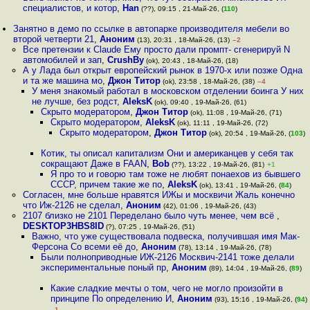
специалистов, и котор
,
Han
(??), 09:15 , 21-Май-26, (
110
)
Занятно в демо по ссылке в автопарке производителя мебели во
второй четверти 21
,
Аноним
(13), 20:31 , 18-Май-26, (13)
–2
Все претензии к Claude Ему просто дали промпт- сгенерируй N
автомобилей и зап
,
CrushBy
(ok), 20:43 , 18-Май-26, (18)
А у Лада был открыт европейский рынок в 1970-х или позже Одна
и та же машина мо
,
Джон Титор
(ok), 23:58 , 18-Май-26, (38)
–4
У меня знакомый работал в московском отделении боинга У них
не лучше, без родст
,
AleksK
(ok), 09:40 , 19-Май-26, (61)
Скрыто модератором
,
Джон Титор
(ok), 11:08 , 19-Май-26, (71)
Скрыто модератором
,
AleksK
(ok), 11:11 , 19-Май-26, (72)
Скрыто модератором
,
Джон Титор
(ok), 20:54 , 19-Май-26, (
103
)
Котик, ты описал капитализм Они и американцев у себя так
сокращают Даже в FAAN
,
Bob
(??), 13:22 , 19-Май-26, (81)
+1
Я про то и говорю там тоже не любят понаехов из бывшего
СССР, причем такие же по
,
AleksK
(ok), 13:41 , 19-Май-26, (
84
)
Согласен, мне больше нравятся ИЖы и москвичи Жаль конечно
что Иж-2126 не сделал
,
Аноним
(42), 01:06 , 19-Май-26, (43)
2107 близко не 2101 Переделано было чуть менее, чем всё
,
DESKTOP3HBS8ID
(?), 07:25 , 19-Май-26, (51)
Важно, что уже существовала подвеска, получившая имя Мак-
Ферсона Со всеми её до
,
Аноним
(78), 13:14 , 19-Май-26, (78)
Были полноприводные ИЖ-2126 Москвич-2141 тоже делали
экспериментальные поный пр
,
Аноним
(89), 14:04 , 19-Май-26, (
89
)
Какие сладкие мечты о том, чего не могло произойти в
принципе По определению И
,
Аноним
(93), 15:16 , 19-Май-26, (
94
)
–1