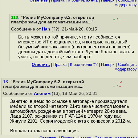
Ответить
|
Правка
|
К родителю #42
|
Наверх
|
Cообщить
модератору
110
.
"Релиз MyCompany 6.2, открытой
+
–
/
платформы для автоматизации ма..."
Сообщение от
Han
(??), 21-Май-26, 09:15
Быть может по той причине, что тут собирается
множество ИТ специалистов, и которые на каждый
безумный чих заказчика (внутреннего или внешнего)
должны дать достойный ответ. Лучше больше знать и
уметь, но не делать, чем наоборот.
Ответить
|
Правка
|
К родителю #2
|
Наверх
|
Cообщить
модератору
13.
"Релиз MyCompany 6.2, открытой
–2
+
–
платформы для автоматизации ма..."
/
Сообщение от
Аноним
(13), 18-Май-26, 20:31
Занятно: в демо по ссылке в автопарке производителя
мебели во второй четверти 21-го века числится модель
автомобиля, рождённая в третьей четверти 20-го века.
Лада 2107, рождённая из FIAT-124 в 1970-м году как
Жигули 2101. Серия моделей снята с конвеера в 2012-м.
Вот как-то так пошла эволюция.