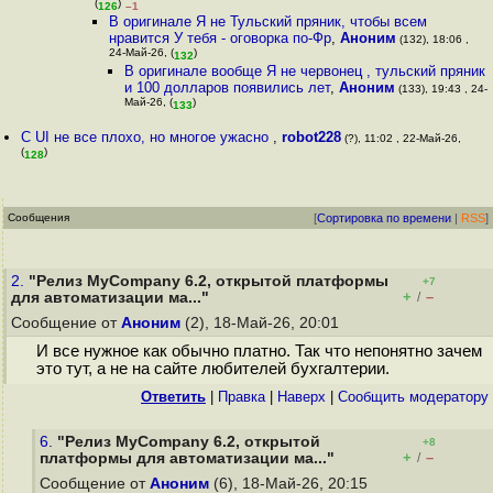
(
)
126
–1
В оригинале Я не Тульский пряник, чтобы всем
нравится У тебя - оговорка по-Фр
,
Аноним
(132), 18:06 ,
24-Май-26, (
)
132
В оригинале вообще Я не червонец , тульский пряник
и 100 долларов появились лет
,
Аноним
(133), 19:43 , 24-
Май-26, (
)
133
С UI не все плохо, но многое ужасно
,
robot228
(?), 11:02 , 22-Май-26,
(
)
128
Сообщения
[
Сортировка по времени
|
RSS
]
2.
"Релиз MyCompany 6.2, открытой платформы
+7
+
–
для автоматизации ма..."
/
Сообщение от
Аноним
(2), 18-Май-26, 20:01
И все нужное как обычно платно. Так что непонятно зачем
это тут, а не на сайте любителей бухгалтерии.
Ответить
|
Правка
|
Наверх
|
Cообщить модератору
6.
"Релиз MyCompany 6.2, открытой
+8
+
–
платформы для автоматизации ма..."
/
Сообщение от
Аноним
(6), 18-Май-26, 20:15