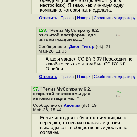
брендинг (причем это делается тупо в
настройках). Я знаю, как минимум одну
компанию, которая так и сделала.
Ответить
|
Правка
|
Наверх
|
Cообщить модератору
123
.
"Релиз MyCompany 6.2,
открытой платформы для
+
–
/
автоматизации ма..."
Сообщение от
Джон Титор
(ok), 21-
Май-26, 11:03
А где я увидел CC BY 3.0? Переходил по
какой-то ссылке и там был CC BY 3.0.
Ошибся.
Ответить
|
Правка
|
Наверх
|
Cообщить модератору
97
.
"Релиз MyCompany 6.2,
+1
открытой платформы для
+
–
/
автоматизации ма..."
Сообщение от
Аноним
(95), 19-
Май-26, 15:44
Если чисто для себя и третьим лицам не
передают, то неважно какая лицензия -
выкладывать в общественный доступ не
обязаны.