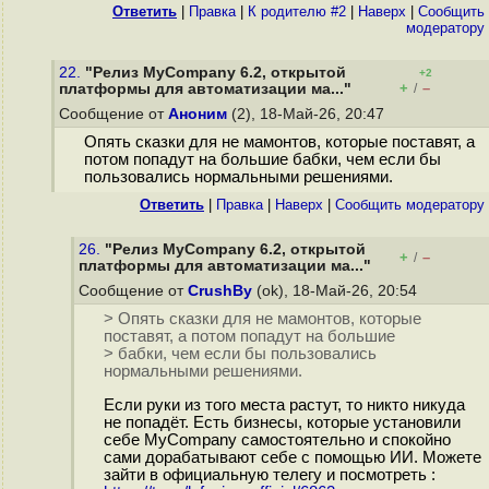
Ответить
|
Правка
|
К родителю #2
|
Наверх
|
Cообщить
модератору
22.
"Релиз MyCompany 6.2, открытой
+2
+
–
платформы для автоматизации ма..."
/
Сообщение от
Аноним
(2), 18-Май-26, 20:47
Опять сказки для не мамонтов, которые поставят, а
потом попадут на большие бабки, чем если бы
пользовались нормальными решениями.
Ответить
|
Правка
|
Наверх
|
Cообщить модератору
26.
"Релиз MyCompany 6.2, открытой
+
–
/
платформы для автоматизации ма..."
Сообщение от
CrushBy
(ok), 18-Май-26, 20:54
> Опять сказки для не мамонтов, которые
поставят, а потом попадут на большие
> бабки, чем если бы пользовались
нормальными решениями.
Если руки из того места растут, то никто никуда
не попадёт. Есть бизнесы, которые установили
себе MyCompany самостоятельно и спокойно
сами дорабатывают себе с помощью ИИ. Можете
зайти в официальную телегу и посмотреть :