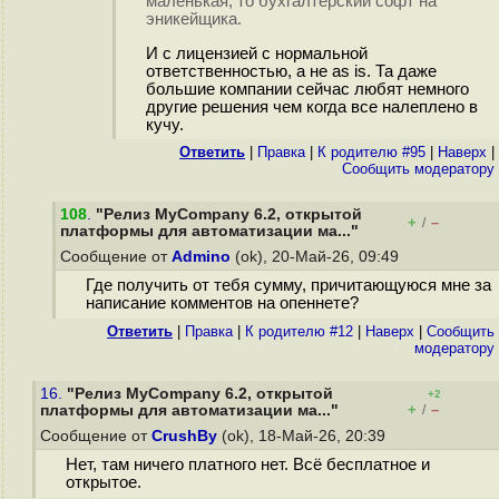
маленькая, то бухгалтерский софт на
эникейщика.
И с лицензией с нормальной
ответственностью, а не as is. Та даже
большие компании сейчас любят немного
другие решения чем когда все налеплено в
кучу.
Ответить
|
Правка
|
К родителю #95
|
Наверх
|
Cообщить модератору
108
.
"Релиз MyCompany 6.2, открытой
+
–
/
платформы для автоматизации ма..."
Сообщение от
Admino
(ok), 20-Май-26, 09:49
Где получить от тебя сумму, причитающуюся мне за
написание комментов на опеннете?
Ответить
|
Правка
|
К родителю #12
|
Наверх
|
Cообщить
модератору
16.
"Релиз MyCompany 6.2, открытой
+2
+
–
платформы для автоматизации ма..."
/
Сообщение от
CrushBy
(ok), 18-Май-26, 20:39
Нет, там ничего платного нет. Всё бесплатное и
открытое.