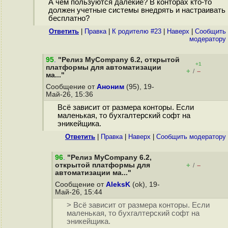
А чем пользуются далёкие? В конторах кто-то
должен учетные системы внедрять и настраивать
бесплатно?
Ответить
|
Правка
|
К родителю #23
|
Наверх
|
Cообщить
модератору
95
.
"Релиз MyCompany 6.2, открытой
+1
платформы для автоматизации
+
–
/
ма..."
Сообщение от
Аноним
(95), 19-
Май-26, 15:36
Всё зависит от размера конторы. Если
маленькая, то бухгалтерский софт на
эникейщика.
Ответить
|
Правка
|
Наверх
|
Cообщить модератору
96
.
"Релиз MyCompany 6.2,
открытой платформы для
+
–
/
автоматизации ма..."
Сообщение от
AleksK
(ok), 19-
Май-26, 15:44
> Всё зависит от размера конторы. Если
маленькая, то бухгалтерский софт на
эникейщика.