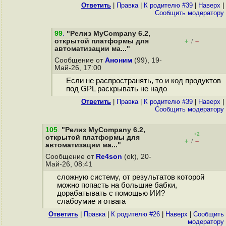
Ответить
|
Правка
|
К родителю #39
|
Наверх
|
Cообщить модератору
99
.
"Релиз MyCompany 6.2,
открытой платформы для
+
–
/
автоматизации ма..."
Сообщение от
Аноним
(99), 19-
Май-26, 17:00
Если не распространять, то и код продуктов
под GPL раскрывать не надо
Ответить
|
Правка
|
К родителю #39
|
Наверх
|
Cообщить модератору
105
.
"Релиз MyCompany 6.2,
+2
открытой платформы для
+
–
/
автоматизации ма..."
Сообщение от
Re4son
(ok), 20-
Май-26, 08:41
сложную систему, от результатов которой
можно попасть на большие бабки,
дорабатывать с помощью ИИ?
слабоумие и отвага
Ответить
|
Правка
|
К родителю #26
|
Наверх
|
Cообщить
модератору