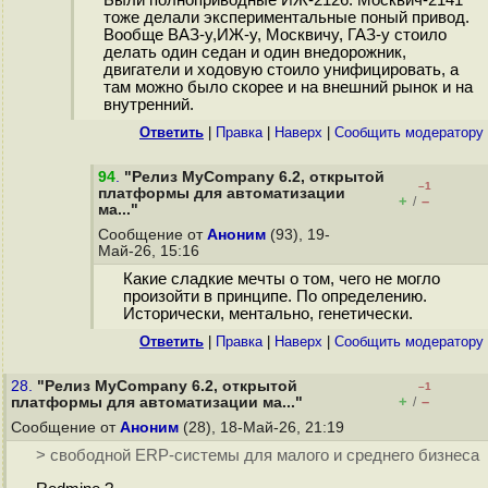
Были полноприводные ИЖ-2126. Москвич-2141
тоже делали экспериментальные поный привод.
Вообще ВАЗ-у,ИЖ-у, Москвичу, ГАЗ-у стоило
делать один седан и один внедорожник,
двигатели и ходовую стоило унифицировать, а
там можно было скорее и на внешний рынок и на
внутренний.
Ответить
|
Правка
|
Наверх
|
Cообщить модератору
94
.
"Релиз MyCompany 6.2, открытой
–1
платформы для автоматизации
+
–
/
ма..."
Сообщение от
Аноним
(93), 19-
Май-26, 15:16
Какие сладкие мечты о том, чего не могло
произойти в принципе. По определению.
Исторически, ментально, генетически.
Ответить
|
Правка
|
Наверх
|
Cообщить модератору
28.
"Релиз MyCompany 6.2, открытой
–1
+
–
платформы для автоматизации ма..."
/
Сообщение от
Аноним
(28), 18-Май-26, 21:19
> свободной ERP-системы для малого и среднего бизнеса