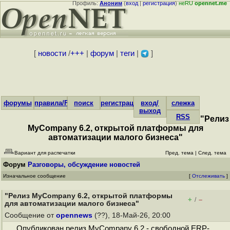
Профиль:
Аноним
(
вход
|
регистрация
)
неRU
opennet.me
[
новости
/
+++
|
форум
|
теги
|
]
форумы
правила/FAQ
поиск
регистрация
вход/
слежка
выход
RSS
"Релиз
MyCompany 6.2, открытой платформы для
автоматизации малого бизнеса"
Вариант для распечатки
Пред. тема
|
След. тема
Форум
Разговоры, обсуждение новостей
Изначальное сообщение
[
Отслеживать
]
"Релиз MyCompany 6.2, открытой платформы
+
–
/
для автоматизации малого бизнеса"
Сообщение от
opennews
(??), 18-Май-26, 20:00
Опубликован релиз MyCompany 6.2 - свободной ERP-