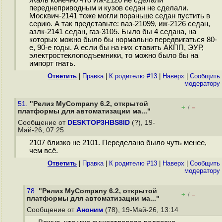
Жаль конечно что Иж-2126 не сделали
переднеприводным и кузов седан не сделали.
Москвич-2141 тоже могли пораньше седан пустить в
серию. А так представьте: ваз-21099, иж-2126 седан,
азлк-2141 седан, газ-3105. Было бы 4 седана, на
которых можно было бы нормально передвигаться 80-
е, 90-е годы. А если бы на них ставить АКПП, ЭУР,
электростеклоподъемники, то можно было бы на
импорт гнать.
Ответить
|
Правка
|
К родителю #13
|
Наверх
|
Cообщить
модератору
51.
"Релиз MyCompany 6.2, открытой
+
–
/
платформы для автоматизации ма..."
Сообщение от
DESKTOP3HBS8ID
(?), 19-
Май-26, 07:25
2107 близко не 2101. Переделано было чуть менее,
чем всё.
Ответить
|
Правка
|
К родителю #13
|
Наверх
|
Cообщить
модератору
78.
"Релиз MyCompany 6.2, открытой
+
–
/
платформы для автоматизации ма..."
Сообщение от
Аноним
(78), 19-Май-26, 13:14