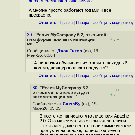
https://t.me/lsfusion_official/6862
А многие просто работают годами и все
прекрасно.
Ответить
|
Правка
|
Наверх
|
Cообщить модератору
39.
"Релиз MyCompany 6.2, открытой
платформы для автоматизации
+
–
/
ма..."
Сообщение от
Джон Титор
(ok), 19-
Май-26, 00:04
А лицензия обязывает их открыть исходный
код модифицированного продукта?
Ответить
|
Правка
|
Наверх
|
Cообщить модератору
60.
"Релиз MyCompany 6.2,
+1
открытой платформы для
+
–
/
автоматизации ма..."
Сообщение от
CrushBy
(ok), 19-
Май-26, 09:35
В посте же написано, что лицензия Apache
2.0. Это максимально открытая лицензия.
Позволяет даже делать свои коммерческие
продукты на основе, полностью меняя