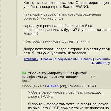
Котик, ты описал капитализм. Они и американцев
у себя так сокращают. Даже в FAANG.
>знакомый работал в московском отделении
боинга. У них не лучше
зарплату с региональной авиционкой на
периферии сравнивать будем? И уровень жизни в
Москве?
>без родственников и друзей ты никто
Добро пожаловать везде в стране. Но если у тебя
есть $ - ты уже "уважаемый человек".
Ответить
|
Правка
|
К родителю #61
|
Наверх
|
Cообщить
модератору
84
.
"Релиз MyCompany 6.2, открытой
платформы для автоматизации
+
–
/
ма..."
Сообщение от
AleksK
(ok), 19-Май-26, 13:41
> Они и американцев у себя так сокращают.
Даже в FAANG.
Я про то и говорю там тоже не любят понаехов
из бывшего СССР, причем такие же понаехи но