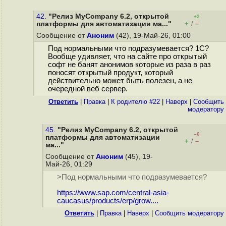
42.
"Релиз MyCompany 6.2, открытой
+2
+
–
платформы для автоматизации ма..."
/
Сообщение от
Аноним
(42), 19-Май-26, 01:00
Под нормальными что подразумевается? 1С?
Вообще удивляет, что на сайте про открытый
софт не банят анонимов которые из раза в раз
поносят открытый продукт, который
действительно может быть полезен, а не
очередной веб сервер.
Ответить
|
Правка
|
К родителю #22
|
Наверх
|
Cообщить
модератору
45.
"Релиз MyCompany 6.2, открытой
–6
платформы для автоматизации
+
–
/
ма..."
Сообщение от
Аноним
(45), 19-
Май-26, 01:29
>Под нормальными что подразумевается?
https://www.sap.com/central-asia-
caucasus/products/erp/grow....
Ответить
|
Правка
|
Наверх
|
Cообщить модератору