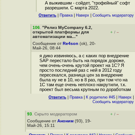
А выжившим - сойдет, "трофейный" софт
разрешили. С марта 2022.
Ответить
|
Правка
|
Наверх
|
Cообщить модератору
106
.
"Релиз MyCompany 6.2,
открытой платформы для
+
–
/
автоматизации ма..."
Сообщение от
Re4son
(ok), 20-
Май-26, 08:44
я дико извиняюсь, а с каких пор внедрение
SAP перестало быть на порядок дороже,
чем очень-очень крутой проект на 1С? Я
просто последний раз с ней в 2012 году
пересекался, разница цен за внедрение
была ну не в 10, но в 8 раз, при том что на
1С там еще очень неплохо накрутили, т.к.
проект был весьма крупным по доработкам
Ответить
|
Правка
|
К родителю #45
|
Наверх
|
Cообщить модератору
93
. Скрыто модератором
+
–
/
Сообщение от
Аноним
(93), 19-
Май-26, 15:11