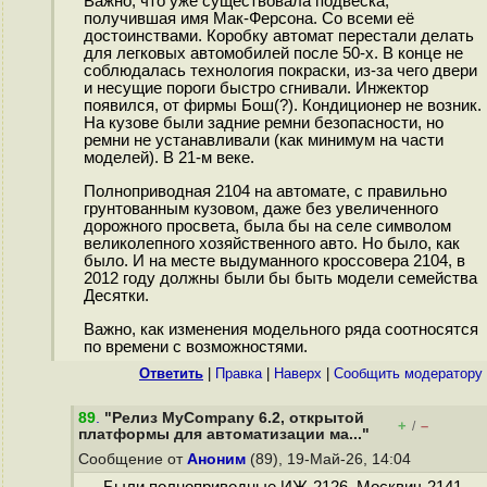
Важно, что уже существовала подвеска,
получившая имя Мак-Ферсона. Со всеми её
достоинствами. Коробку автомат перестали делать
для легковых автомобилей после 50-х. В конце не
соблюдалась технология покраски, из-за чего двери
и несущие пороги быстро сгнивали. Инжектор
появился, от фирмы Бош(?). Кондиционер не возник.
На кузове были задние ремни безопасности, но
ремни не устанавливали (как минимум на части
моделей). В 21-м веке.
Полноприводная 2104 на автомате, с правильно
грунтованным кузовом, даже без увеличенного
дорожного просвета, была бы на селе символом
великолепного хозяйственного авто. Но было, как
было. И на месте выдуманного кроссовера 2104, в
2012 году должны были бы быть модели семейства
Десятки.
Важно, как изменения модельного ряда соотносятся
по времени с возможностями.
Ответить
|
Правка
|
Наверх
|
Cообщить модератору
89
.
"Релиз MyCompany 6.2, открытой
+
–
/
платформы для автоматизации ма..."
Сообщение от
Аноним
(89), 19-Май-26, 14:04