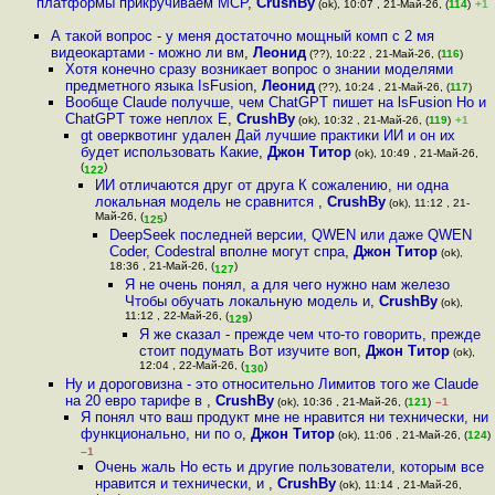
платформы прикручиваем MCP
,
CrushBy
(ok), 10:07 , 21-Май-26, (
114
)
+1
А такой вопрос - у меня достаточно мощный комп с 2 мя
видеокартами - можно ли вм
,
Леонид
(??), 10:22 , 21-Май-26, (
116
)
Хотя конечно сразу возникает вопрос о знании моделями
предметного языка IsFusion
,
Леонид
(??), 10:24 , 21-Май-26, (
117
)
Вообще Claude получше, чем ChatGPT пишет на lsFusion Но и
ChatGPT тоже неплох Е
,
CrushBy
(ok), 10:32 , 21-Май-26, (
119
)
+1
gt оверквотинг удален Дай лучшие практики ИИ и он их
будет использовать Какие
,
Джон Титор
(ok), 10:49 , 21-Май-26,
(
)
122
ИИ отличаются друг от друга К сожалению, ни одна
локальная модель не сравнится
,
CrushBy
(ok), 11:12 , 21-
Май-26, (
)
125
DeepSeek последней версии, QWEN или даже QWEN
Coder, Codestral вполне могут спра
,
Джон Титор
(ok),
18:36 , 21-Май-26, (
)
127
Я не очень понял, а для чего нужно нам железо
Чтобы обучать локальную модель и
,
CrushBy
(ok),
11:12 , 22-Май-26, (
)
129
Я же сказал - прежде чем что-то говорить, прежде
стоит подумать Вот изучите воп
,
Джон Титор
(ok),
12:04 , 22-Май-26, (
)
130
Ну и дороговизна - это относительно Лимитов того же Claude
на 20 евро тарифе в
,
CrushBy
(ok), 10:36 , 21-Май-26, (
121
)
–1
Я понял что ваш продукт мне не нравится ни технически, ни
функционально, ни по о
,
Джон Титор
(ok), 11:06 , 21-Май-26, (
124
)
–1
Очень жаль Но есть и другие пользователи, которым все
нравится и технически, и
,
CrushBy
(ok), 11:14 , 21-Май-26,