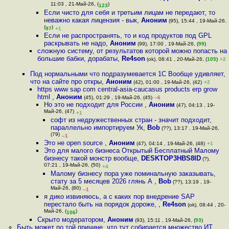
11:03 , 21-Май-26, (
)
123
Если чисто для себя и третьим лицам не передают, то
неважно какая лицензия - вык
,
Аноним
(95), 15:44 , 19-Май-26,
(
)
97
+1
Если не распространять, то и код продуктов под GPL
раскрывать не надо
,
Аноним
(99), 17:00 , 19-Май-26, (
99
)
сложную систему, от результатов которой можно попасть на
большие бабки, дорабаты
,
Re4son
(ok), 08:41 , 20-Май-26, (
105
)
+2
Под нормальными что подразумевается 1С Вообще удивляет,
что на сайте про откры
,
Аноним
(42), 01:00 , 19-Май-26, (42)
+2
https www sap com central-asia-caucasus products erp grow
html
,
Аноним
(45), 01:29 , 19-Май-26, (45)
–6
Но это не подходит для России
,
Аноним
(47), 04:13 , 19-
Май-26, (47)
+1
софт из недружественных стран - значит подходит,
параллельно импортируем Ук
,
Bob
(??), 13:17 , 19-Май-26,
(79)
–1
Это не open source
,
Аноним
(47), 04:14 , 19-Май-26, (48)
+1
Это для малого бизнеса Открытый Бесплатный Малому
бизнесу такой монстр вообще
,
DESKTOP3HBS8ID
(?),
07:21 , 19-Май-26, (50)
+4
Малому бизнесу пора уже поминальную заказывать,
стату за 5 месяцев 2026 глянь А
,
Bob
(??), 13:19 , 19-
Май-26, (80)
–1
я дико извиняюсь, а с каких пор внедрение SAP
перестало быть на порядок дороже,
,
Re4son
(ok), 08:44 , 20-
Май-26, (
)
106
Скрыто модератором
,
Аноним
(93), 15:11 , 19-Май-26, (
93
)
Быть может по той причине, что тут собирается множество ИТ