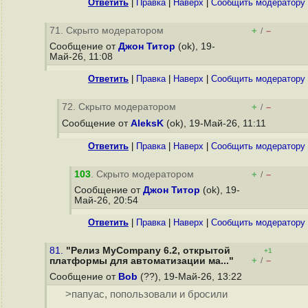
Ответить
|
Правка
|
Наверх
|
Cообщить модератору
71. Скрыто модератором
+
–
/
Сообщение от
Джон Титор
(ok), 19-
Май-26, 11:08
Ответить
|
Правка
|
Наверх
|
Cообщить модератору
72. Скрыто модератором
+
–
/
Сообщение от
AleksK
(ok), 19-Май-26, 11:11
Ответить
|
Правка
|
Наверх
|
Cообщить модератору
103
. Скрыто модератором
+
–
/
Сообщение от
Джон Титор
(ok), 19-
Май-26, 20:54
Ответить
|
Правка
|
Наверх
|
Cообщить модератору
81.
"Релиз MyCompany 6.2, открытой
+1
+
–
платформы для автоматизации ма..."
/
Сообщение от
Bob
(??), 19-Май-26, 13:22
>папуас, попользовали и бросили