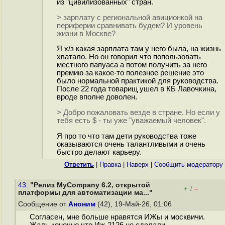
из "цивилизованных" стран.
> зарплату с региональной авиционкой на
периферии сравнивать будем? И уровень
жизни в Москве?
Я х/з какая зарплата там у него была, на жизнь
хватало. Но он говорил что попользовать
местного папуаса а потом получить за него
премию за какое-то полезное решение это
было нормальной практикой для руководства.
После 22 года товарищ ушел в КБ Лавочкина,
вроде вполне доволен.
> Добро пожаловать везде в стране. Но если у
тебя есть $ - ты уже "уважаемый человек".
Я про то что там дети руководства тоже
оказываются очень талантливыми и очень
быстро делают карьеру.
Ответить
|
Правка
|
Наверх
|
Cообщить модератору
43.
"Релиз MyCompany 6.2, открытой
+
–
/
платформы для автоматизации ма..."
Сообщение от
Аноним
(42), 19-Май-26, 01:06
Согласен, мне больше нравятся ИЖы и москвичи.