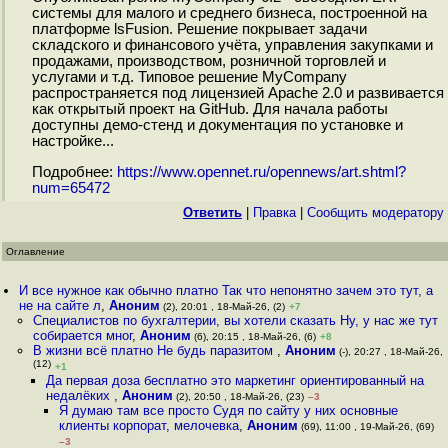
системы для малого и среднего бизнеса, построенной на
платформе lsFusion. Решение покрывает задачи
складского и финансового учёта, управления закупками и
продажами, производством, розничной торговлей и
услугами и т.д. Типовое решение MyCompany
распространяется под лицензией Apache 2.0 и развивается
как открытый проект на GitHub. Для начала работы
доступны демо-стенд и документация по установке и
настройке...
Подробнее:
https://www.opennet.ru/opennews/art.shtml?
num=65472
Ответить
|
Правка
|
Cообщить модератору
Оглавление
И все нужное как обычно платно Так что непонятно зачем это тут, а
не на сайте л
,
Аноним
(2), 20:01 , 18-Май-26, (2)
+7
Специалистов по бухгалтерии, вы хотели сказать Ну, у нас же тут
собирается мног
,
Аноним
(6), 20:15 , 18-Май-26, (6)
+8
В жизни всё платно Не будь паразитом
,
Аноним
(-), 20:27 , 18-Май-26,
(12)
+1
Да первая доза бесплатно это маркетинг ориентированный на
недалёких
,
Аноним
(2), 20:50 , 18-Май-26, (23)
–3
Я думаю там все просто Судя по сайту у них основные
клиенты корпорат, мелочевка
,
Аноним
(69), 11:00 , 19-Май-26, (69)
–3