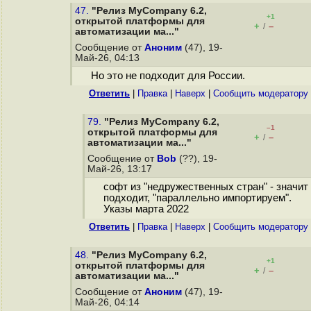
47.
"Релиз MyCompany 6.2,
+1
открытой платформы для
+
–
/
автоматизации ма..."
Сообщение от
Аноним
(47), 19-
Май-26, 04:13
Но это не подходит для России.
Ответить
|
Правка
|
Наверх
|
Cообщить модератору
79.
"Релиз MyCompany 6.2,
–1
открытой платформы для
+
–
/
автоматизации ма..."
Сообщение от
Bob
(??), 19-
Май-26, 13:17
софт из "недружественных стран" - значит
подходит, "параллельно импортируем".
Указы марта 2022
Ответить
|
Правка
|
Наверх
|
Cообщить модератору
48.
"Релиз MyCompany 6.2,
+1
открытой платформы для
+
–
/
автоматизации ма..."
Сообщение от
Аноним
(47), 19-
Май-26, 04:14