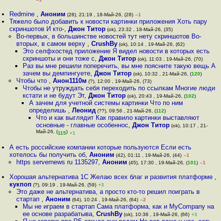
Redmine
,
Аноним
(28), 21:19 , 18-Май-26, (28)
–1
Тяжело было добавить к новости картинки приложения Хоть пару
скриншотов И кто-
,
Джон Титор
(ok), 23:32 , 18-Май-26, (35)
Во-первых, в большинстве новостей тут нету скриншотов Во-
вторых, в самом верху
,
CrushBy
(ok), 10:14 , 19-Май-26, (62)
Это селфхостед приложение Я видел новости в которых есть
скриншоты и они тоже с
,
Джон Титор
(ok), 11:03 , 19-Май-26, (70)
Раз вы мне решили поперечить, вы мне поясните такую вещь А
зачем вы демпингуете
,
Джон Титор
(ok), 10:32 , 21-Май-26, (
120
)
Чтобы что
,
Анон1110м
(?), 12:00 , 19-Май-26, (73)
Чтобы не утруждать себя переходить по ссылкам Многие люди
кстати и не будут Эт
,
Джон Титор
(ok), 20:43 , 19-Май-26, (
102
)
А зачем для учетной системы картинки Что по ним
определишь
,
Леонид
(??), 09:56 , 21-Май-26, (
112
)
Что и как выглядит Как правило картинки выставляют
основные - главные особеннос
,
Джон Титор
(ok), 10:17 , 21-
Май-26, (
)
115
+1
А есть российские компании которые пользуются Если есть
хотелось бы получить об
,
Аноним
(42), 01:11 , 19-Май-26, (44)
–1
https servernews ru 1135297
,
Аноним
(45), 17:30 , 19-Май-26, (
101
)
–1
Хорошая альтернатива 1С Желаю всех благ и развития платформе
,
кукпоп
(?), 09:19 , 19-Май-26, (59)
+3
Это даже не альтернатива, а просто кто-то решил поиграть в
стартап
,
Аноним
(64), 10:24 , 19-Май-26, (64)
–2
Мы не играем в стартап Сама платформа, как и MyCompany на
ее основе разрабатыва
,
CrushBy
(ok), 10:38 , 19-Май-26, (66)
+3