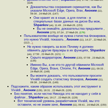
(118)
Доказательства сохранения скриншотов, как Вы
указали Microsoft Edge, Opera, Brav
,
Аноним
(11),
09:30 , 24-Май-26, (147)
Они хранят их в кэше, а для плиток - в
специальных базах данных на диске Вы мож
,
Shpankov
(ok), 11:49 , 24-Май-26, (153)
Вы не оникайте, доказательства предъявите
,
Аноним
(170), 07:24 , 27-Май-26, (
170
)
Пользователям вообще не нужна статистка блокировок,
это нужно Vivaldi, показать
,
Аноним
(11), 14:27 , 22-Май-26,
(112)
–1
Не нужно говорить за всех Почему я должен
обвинять другие браузеры в их функциях
,
Shpankov
(ok), 17:50 , 22-Май-26, (121)
+1
Скрыто модератором
,
Аноним
(133), 07:59 , 23-Май-26,
(134)
Именно Вы, а не кто-то другой обвинили Microsoft
Edge, Opera, Brave, Chrome, Fir
,
Аноним
(11), 09:33 ,
24-Май-26, (148)
Вы можете доказать, что пользователи просили
Vivaldi создать статистику блокиров
,
Аноним
(11),
09:38 , 24-Май-26, (149)
Подскажите, каким образом использовать этот инструмент в
Vivaldi
,
Аноним
(126), 18:31 , 22-Май-26, (126)
Без понятия, если честно Никогда это не находил у себя в
файлах
,
Shpankov
(ok), 19:17 , 22-Май-26, (128)
Вот технический уровень разработчиков Vivaldi, мы это
оставили, но не знаем заче
,
Аноним
(11), 09:41 , 24-Май-26, (150)