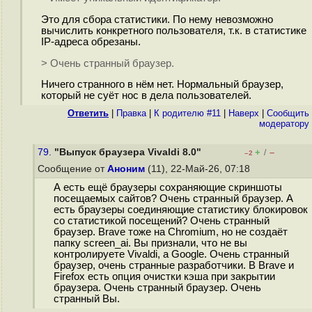
Это для сбора статистики. По нему невозможно
вычислить конкретного пользователя, т.к. в статистике
IP-адреса обрезаны.
> Очень странный браузер.
Ничего странного в нём нет. Нормальный браузер,
который не суёт нос в дела пользователей.
Ответить
|
Правка
|
К родителю #11
|
Наверх
|
Cообщить
модератору
79.
"Выпуск браузера Vivaldi 8.0"
+
–
/
–2
Сообщение от
Аноним
(11), 22-Май-26, 07:18
А есть ещё браузеры сохраняющие скриншоты
посещаемых сайтов? Очень странный браузер. А
есть браузеры соединяющие статистику блокировок
со статистикой посещений? Очень странный
браузер. Brave тоже на Chromium, но не создаёт
папку screen_ai. Вы признали, что не вы
контролируете Vivaldi, а Google. Очень странный
браузер, очень странные разработчики. В Brave и
Firefox есть опция очистки кэша при закрытии
браузера. Очень странный браузер. Очень
странный Вы.