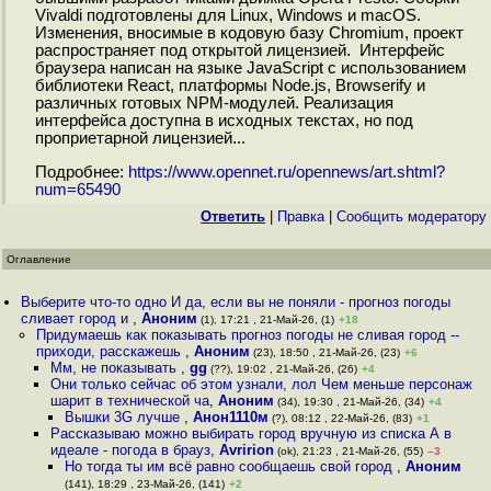
Vivaldi подготовлены для Linux, Windows и macOS.
Изменения, вносимые в кодовую базу Chromium, проект
распространяет под открытой лицензией. Интерфейс
браузера написан на языке JavaScript с использованием
библиотеки React, платформы Node.js, Browserify и
различных готовых NPM-модулей. Реализация
интерфейса доступна в исходных текстах, но под
проприетарной лицензией...
Подробнее:
https://www.opennet.ru/opennews/art.shtml?
num=65490
Ответить
|
Правка
|
Cообщить модератору
Оглавление
Выберите что-то одно И да, если вы не поняли - прогноз погоды
сливает город и
,
Аноним
(1), 17:21 , 21-Май-26, (1)
+18
Придумаешь как показывать прогноз погоды не сливая город --
приходи, расскажешь
,
Аноним
(23), 18:50 , 21-Май-26, (23)
+6
Мм, не показывать
,
gg
(??), 19:02 , 21-Май-26, (26)
+4
Они только сейчас об этом узнали, лол Чем меньше персонаж
шарит в технической ча
,
Аноним
(34), 19:30 , 21-Май-26, (34)
+4
Вышки 3G лучше
,
Анон1110м
(?), 08:12 , 22-Май-26, (83)
+1
Рассказываю можно выбирать город вручную из списка А в
идеале - погода в брауз
,
Avririon
(ok), 21:23 , 21-Май-26, (55)
–3
Но тогда ты им всё равно сообщаешь свой город
,
Аноним
(141), 18:29 , 23-Май-26, (141)
+2