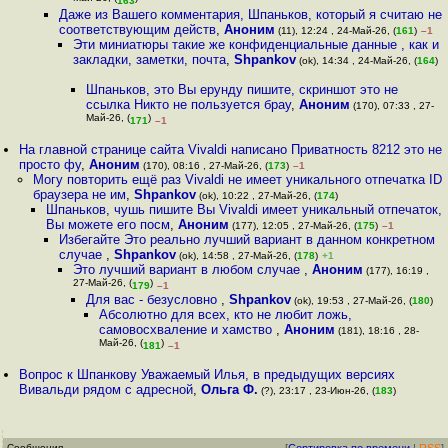
163
Даже из Вашего комментария, Шпаньков, который я считаю не
соответствующим действ
,
Аноним
(11), 12:24 , 24-Май-26, (
161
)
–1
Эти миниатюры такие же конфиденциальные данные , как и
закладки, заметки, почта
,
Shpankov
(ok), 14:34 , 24-Май-26, (
164
)
Шпаньков, это Вы ерунду пишите, скриншот это не
ссылка Никто не пользуется брау
,
Аноним
(170), 07:33 , 27-
Май-26, (
)
171
–1
На главной странице сайта Vivaldi написано Приватность 8212 это не
просто фу
,
Аноним
(170), 08:16 , 27-Май-26, (
173
)
–1
Могу повторить ещё раз Vivaldi не имеет уникального отпечатка ID
браузера не им
,
Shpankov
(ok), 10:22 , 27-Май-26, (
174
)
Шпаньков, чушь пишите Вы Vivaldi имеет уникальный отпечаток,
Вы можете его посм
,
Аноним
(177), 12:05 , 27-Май-26, (
175
)
–1
Избегайте Это реально лучший вариант в данном конкретном
случае
,
Shpankov
(ok), 14:58 , 27-Май-26, (
178
)
+1
Это лучший вариант в любом случае
,
Аноним
(177), 16:19 ,
27-Май-26, (
)
179
–1
Для вас - безусловно
,
Shpankov
(ok), 19:53 , 27-Май-26, (
180
)
Абсолютно для всех, кто не любит ложь,
самовосхваление и хамство
,
Аноним
(181), 18:16 , 28-
Май-26, (
)
181
–1
Вопрос к Шпанкову Уважаемый Илья, в предыдущих версиях
Вивальди рядом с адресной
,
Ольга Ф.
(?), 23:17 , 23-Июн-26, (
183
)
Сообщения