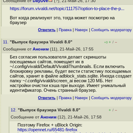
Сообщение от
DayDve
(?), 21-Май-26, 17:30
https://forum.vivaldi.net/topic/111757/option-to-place-the-p...
Вот когда реализуют это, тогда может посмотрю на
браузер
Ответить
|
Правка
|
Наверх
|
Cообщить модератору
11.
"Выпуск браузера Vivaldi 8.0"
+
–
/
+3
Сообщение от
Аноним
(11), 21-Май-26, 17:55
Без согласия пользователя делает скриншоты
посещаемых сайтов, помещает их в
~/.config/vivaldi/Default/VivaldiThumbnails. Если включить
блокировку рекламы, будет вести статистику посещаемых
сайтов, хранит в файле adblock_stats.sqlite. Иногда создает
папку ~/.config/vivaldi/screen_ai весом 120 МБ. Нет
настройки очистки кэша при выходе. Имеет уникальный
идентификатор. Очень странный браузер.
Ответить
|
Правка
|
Наверх
|
Cообщить модератору
12.
"Выпуск браузера Vivaldi 8.0"
+
–
/
Сообщение от
Аноним
(12), 21-Май-26, 17:58
Поэтому Firefox + uBlock Origin:
https://opennet.ru/65481-firefox