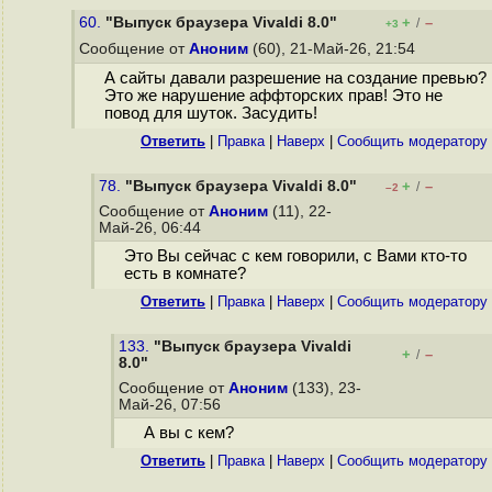
60.
"Выпуск браузера Vivaldi 8.0"
+
–
/
+3
Сообщение от
Аноним
(60), 21-Май-26, 21:54
А сайты давали разрешение на создание превью?
Это же нарушение аффторских прав! Это не
повод для шуток. Засудить!
Ответить
|
Правка
|
Наверх
|
Cообщить модератору
78.
"Выпуск браузера Vivaldi 8.0"
+
–
/
–2
Сообщение от
Аноним
(11), 22-
Май-26, 06:44
Это Вы сейчас с кем говорили, с Вами кто-то
есть в комнате?
Ответить
|
Правка
|
Наверх
|
Cообщить модератору
133.
"Выпуск браузера Vivaldi
+
–
/
8.0"
Сообщение от
Аноним
(133), 23-
Май-26, 07:56
А вы с кем?
Ответить
|
Правка
|
Наверх
|
Cообщить модератору