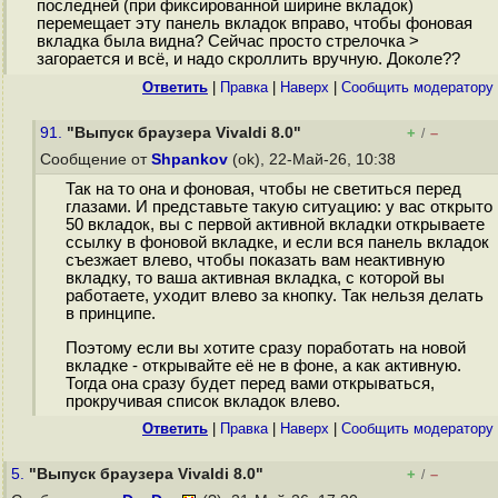
последней (при фиксированной ширине вкладок)
перемещает эту панель вкладок вправо, чтобы фоновая
вкладка была видна? Сейчас просто стрелочка >
загорается и всё, и надо скроллить вручную. Доколе??
Ответить
|
Правка
|
Наверх
|
Cообщить модератору
91.
"Выпуск браузера Vivaldi 8.0"
+
–
/
Сообщение от
Shpankov
(ok), 22-Май-26, 10:38
Так на то она и фоновая, чтобы не светиться перед
глазами. И представьте такую ситуацию: у вас открыто
50 вкладок, вы с первой активной вкладки открываете
ссылку в фоновой вкладке, и если вся панель вкладок
съезжает влево, чтобы показать вам неактивную
вкладку, то ваша активная вкладка, с которой вы
работаете, уходит влево за кнопку. Так нельзя делать
в принципе.
Поэтому если вы хотите сразу поработать на новой
вкладке - открывайте её не в фоне, а как активную.
Тогда она сразу будет перед вами открываться,
прокручивая список вкладок влево.
Ответить
|
Правка
|
Наверх
|
Cообщить модератору
5.
"Выпуск браузера Vivaldi 8.0"
+
–
/