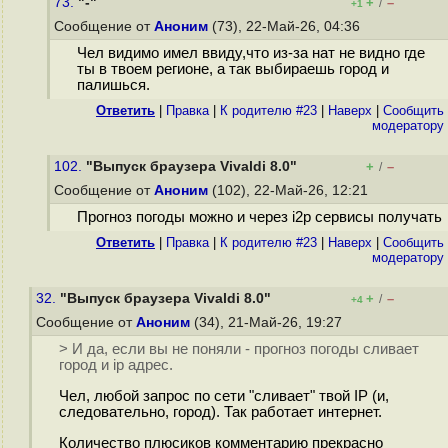
73.
"-"
+
–
/
+1
Сообщение от
Аноним
(73), 22-Май-26, 04:36
Чел видимо имел ввиду,что из-за нат не видно где
ты в твоем регионе, а так выбираешь город и
палишься.
Ответить
|
Правка
|
К родителю #23
|
Наверх
|
Cообщить
модератору
102.
"Выпуск браузера Vivaldi 8.0"
+
–
/
Сообщение от
Аноним
(102), 22-Май-26, 12:21
Прогноз погоды можно и через i2p сервисы получать
Ответить
|
Правка
|
К родителю #23
|
Наверх
|
Cообщить
модератору
32.
"Выпуск браузера Vivaldi 8.0"
+
–
/
+4
Сообщение от
Аноним
(34), 21-Май-26, 19:27
> И да, если вы не поняли - прогноз погоды сливает
город и ip адрес.
Чел, любой запрос по сети "сливает" твой IP (и,
следовательно, город). Так работает интернет.
Количество плюсиков комментарию прекрасно