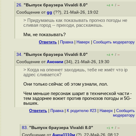
26.
"Выпуск браузера Vivaldi 8.0"
+
–
/
+4
Сообщение от
gg
(??), 21-Май-26, 19:02
> Придумаешь как показывать прогноз погоды не
сливая город -- приходи, расскажешь.
Мм, не показывать?
Ответить
|
Правка
|
Наверх
|
Cообщить модератору
34.
"Выпуск браузера Vivaldi 8.0"
+
–
/
+4
Сообщение от
Аноним
(34), 21-Май-26, 19:30
> Когда на опеннет заходишь, тебе не жмёт что ip
адрес сливается?
Они только сейчас об этом узнали, лол.
Чем меньше персонаж шарит в технической части -
тем задорнее воюет против прогнозов погоды и 5G-
вышек.
Ответить
|
Правка
|
К родителю #23
|
Наверх
|
Cообщить
модератору
83.
"Выпуск браузера Vivaldi 8.0"
+
–
/
+1
Сообщение от
Анон1110м
(?), 22-Май-26, 08:12