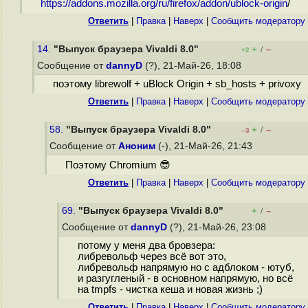
https://addons.mozilla.org/ru/firefox/addon/ublock-origin
/
Ответить
|
Правка
|
Наверх
|
Cообщить модератору
14.
"Выпуск браузера Vivaldi 8.0"
+
–
/
+2
Сообщение от
dannyD
(?), 21-Май-26, 18:08
поэтому librewolf + uBlock Origin + sb_hosts + privoxy
Ответить
|
Правка
|
Наверх
|
Cообщить модератору
58.
"Выпуск браузера Vivaldi 8.0"
+
–
/
–3
Сообщение от
Аноним
(-), 21-Май-26, 21:43
Поэтому Chromium 😎
Ответить
|
Правка
|
Наверх
|
Cообщить модератору
69.
"Выпуск браузера Vivaldi 8.0"
+
–
/
Сообщение от
dannyD
(?), 21-Май-26, 23:08
потому у меня два бровзера:
либревольф через всё вот это,
либревольф напрямую но с адблоком - ютуб,
и разгугленый - в основном напрямую, но всё
на tmpfs - чистка кеша и новая жизнь ;)
Ответить
|
Правка
|
Наверх
|
Cообщить модератору