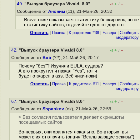
49.
"Выпуск браузера Vivaldi 8.0"
+
–
/
–3
Сообщение от
Аноним
(11), 21-Май-26, 20:32
Brave тоже показывает статистику блокировок, но не
статистику сайтов, отделяйте одно от другого.
Ответить
|
Правка
|
К родителю #38
|
Наверх
|
Cообщить
модератору
42.
"Выпуск браузера Vivaldi 8.0"
+
–
/
+2
Сообщение от
Bob
(??), 21-Май-26, 20:17
Почему "без"? Изучили EULA, сударь?
А кто прокрутил и нажал "Yes", тот и
будет отжарен в ass. Всё чики-поки)
Ответить
|
Правка
|
К родителю #11
|
Наверх
|
Cообщить
модератору
67.
"Выпуск браузера Vivaldi 8.0"
+
–
/
+4
Сообщение от
Shpankov
(ok), 21-Май-26, 22:59
> Без согласия пользователя делает скриншоты
посещаемых сайтов
Во-первых, они хранятся локально. Во-вторых, вы
можете их отключить (опция "Всплывающие эскизы").