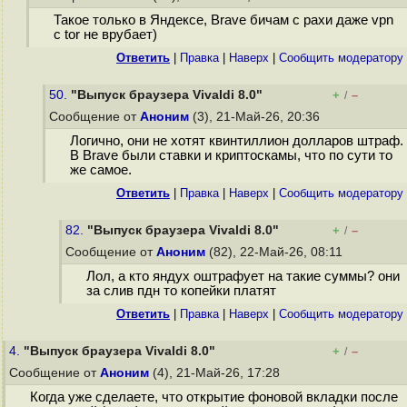
Такое только в Яндексе, Brave бичам с рахи даже vpn
с tor не врубает)
Ответить
|
Правка
|
Наверх
|
Cообщить модератору
50.
"Выпуск браузера Vivaldi 8.0"
+
–
/
Сообщение от
Аноним
(3), 21-Май-26, 20:36
Логично, они не хотят квинтиллион долларов штраф.
В Brave были ставки и криптоскамы, что по сути то
же самое.
Ответить
|
Правка
|
Наверх
|
Cообщить модератору
82.
"Выпуск браузера Vivaldi 8.0"
+
–
/
Сообщение от
Аноним
(82), 22-Май-26, 08:11
Лол, а кто яндух оштрафует на такие суммы? они
за слив пдн то копейки платят
Ответить
|
Правка
|
Наверх
|
Cообщить модератору
4.
"Выпуск браузера Vivaldi 8.0"
+
–
/
Сообщение от
Аноним
(4), 21-Май-26, 17:28
Когда уже сделаете, что открытие фоновой вкладки после