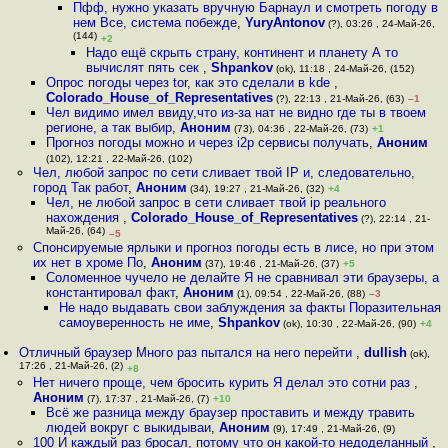
Пфф, нужно указать вручную Барнаул и смотреть погоду в
нем Все, система побежде
,
YuryAntonov
(?), 03:26 , 24-Май-26,
(144)
+2
Надо ещё скрыть страну, континент и планету А то
вычислят пять сек
,
Shpankov
(ok), 11:18 , 24-Май-26, (152)
Опрос погоды через tor, как это сделали в kde
,
Colorado_House_of_Representatives
(?), 22:13 , 21-Май-26, (63)
–1
Чел видимо имел ввиду,что из-за нат не видно где ты в твоем
регионе, а так выбир
,
Аноним
(73), 04:36 , 22-Май-26, (73)
+1
Прогноз погоды можно и через i2p сервисы получать
,
Аноним
(102), 12:21 , 22-Май-26, (102)
Чел, любой запрос по сети сливает твой IP и, следовательно,
город Так работ
,
Аноним
(34), 19:27 , 21-Май-26, (32)
+4
Чел, не любой запрос в сети сливает твой ip реального
нахождения
,
Colorado_House_of_Representatives
(?), 22:14 , 21-
Май-26, (64)
–5
Спонсируемые ярлыки и прогноз погоды есть в лисе, но при этом
их нет в хроме По
,
Аноним
(37), 19:46 , 21-Май-26, (37)
+5
Соломенное чучело не делайте Я не сравнивал эти браузеры, а
константировал факт
,
Аноним
(1), 09:54 , 22-Май-26, (88)
–3
Не надо выдавать свои заблуждения за факты Поразительная
самоуверенность не име
,
Shpankov
(ok), 10:30 , 22-Май-26, (90)
+4
Отличный браузер Много раз пытался на него перейти
,
dullish
(ok),
17:26 , 21-Май-26, (2)
+8
Нет ничего проще, чем бросить курить Я делал это сотни раз
,
Аноним
(7), 17:37 , 21-Май-26, (7)
+10
Всё же разница между браузер проставить и между травить
людей вокруг с выкидываи
,
Аноним
(9), 17:49 , 21-Май-26, (9)
100 И каждый раз бросал, потому что он какой-то недоделанный
,