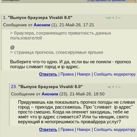
[
Сортировка по времени
|
RSS
]
1.
"Выпуск браузера Vivaldi 8.0"
+
–
/
+18
Сообщение от
Аноним
(1), 21-Май-26, 17:21
> браузера, сохраняющего приватность данных
пользователей
@
> страница прогноза, спонсируемые ярлыки
Выберите что-то одно. И да, если вы не поняли - прогноз
погоды сливает город и ip адрес.
Ответить
|
Правка
|
Наверх
|
Cообщить модератору
23.
"Выпуск браузера Vivaldi 8.0"
+
–
/
+6
Сообщение от
Аноним
(23), 21-Май-26, 18:50
Придумаешь как показывать прогноз погоды не сливая
город -- приходи, расскажешь. Про "сливает ip адрес"
просто смешно. Когда на опеннет заходишь, тебе не
жмёт что ip адрес сливается? Или ты квнщик, свято
верующий в непогрешимость провайдера услуг?
Ответить
|
Правка
|
Наверх
|
Cообщить модератору