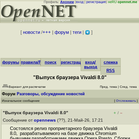
Профиль:
Аноним
(
вход
|
регистрация
)
неRU
opennet.me
[
новости
/
+++
|
форум
|
теги
|
]
форумы
правила/FAQ
поиск
регистрация
вход/
слежка
выход
RSS
"Выпуск браузера Vivaldi 8.0"
Вариант для распечатки
Пред. тема
|
След. тема
Форум
Разговоры, обсуждение новостей
Изначальное сообщение
[
Отслеживать
]
"Выпуск браузера Vivaldi 8.0"
+
–
/
Сообщение от
opennews
(??), 21-Май-26, 17:21
Состоялся релиз проприетарного браузера Vivaldi
8.0, разрабатываемого на базе движка Chromium
бывшими разработчиками движка Opera Presto. Сборки