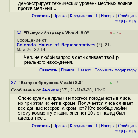
демонстрирует технический уровень местных воинов
против мельниц...
Ответить
|
Правка
|
К родителю #1
|
Наверх
|
Cообщить
модератору
64.
"Выпуск браузера Vivaldi 8.0"
+
–
/
–5
Сообщение от
Colorado_House_of_Representatives
(?), 21-
Май-26, 22:14
Чел, не любой запрос в сети сливает твой ip
реального нахождения.
Ответить
|
Правка
|
Наверх
|
Cообщить модератору
37.
"Выпуск браузера Vivaldi 8.0"
+
–
/
+5
Сообщение от
Аноним
(37), 21-Май-26, 19:46
Спонсируемые ярлыки и прогноз погоды есть в лисе,
но при этом их нет в хроме. Получается лиса сливает
все данные юзеров, а хром нет? Кто вообще лайки
этому комменту ставит, опеннет 10 лет назад был
адекватнее...
Ответить
|
Правка
|
К родителю #1
|
Наверх
|
Cообщить
модератору