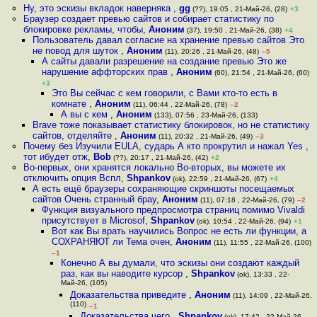
Ну, это эскизы вкладок наверняка
,
gg
(??), 19:05 , 21-Май-26, (28)
+3
Браузер создает превью сайтов и собирает статистику по
блокировке рекламы, чтобы
,
Аноним
(37), 19:50 , 21-Май-26, (38)
+4
Пользователь давал согласие на хранение превью сайтов Это
не повод для шуток
,
Аноним
(11), 20:26 , 21-Май-26, (48)
–5
А сайты давали разрешение на создание превью Это же
нарушение аффторских прав
,
Аноним
(60), 21:54 , 21-Май-26, (60)
+3
Это Вы сейчас с кем говорили, с Вами кто-то есть в
комнате
,
Аноним
(11), 06:44 , 22-Май-26, (78)
–2
А вы с кем
,
Аноним
(133), 07:56 , 23-Май-26, (133)
Brave тоже показывает статистику блокировок, но не статистику
сайтов, отделяйте
,
Аноним
(11), 20:32 , 21-Май-26, (49)
–3
Почему без Изучили EULA, сударь А кто прокрутил и нажал Yes ,
тот ибудет отж
,
Bob
(??), 20:17 , 21-Май-26, (42)
+2
Во-первых, они хранятся локально Во-вторых, вы можете их
отключить опция Вспл
,
Shpankov
(ok), 22:59 , 21-Май-26, (67)
+4
А есть ещё браузеры сохраняющие скриншоты посещаемых
сайтов Очень странный брау
,
Аноним
(11), 07:18 , 22-Май-26, (79)
–2
Функция визуального предпросмотра страниц помимо Vivaldi
присутствует в Microsof
,
Shpankov
(ok), 10:54 , 22-Май-26, (94)
+1
Вот как Вы врать научились Вопрос не есть ли функции, а
СОХРАНЯЮТ ли Тема очен
,
Аноним
(11), 11:55 , 22-Май-26, (100)
–1
Конечно А вы думали, что эскизы они создают каждый
раз, как вы наводите курсор
,
Shpankov
(ok), 13:33 , 22-
Май-26, (105)
Доказательства приведите
,
Аноним
(11), 14:09 , 22-Май-26,
(110)
–1
Доказательства чего
,
Shpankov
(ok), 17:42 , 22-Май-26,