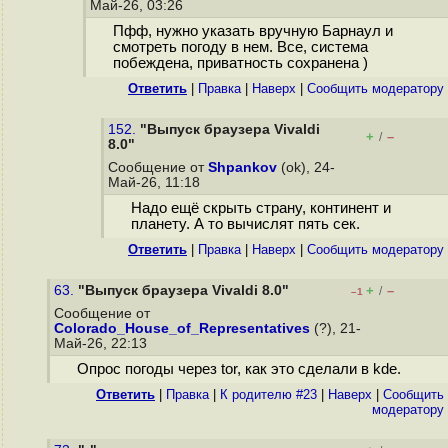
Май-26, 03:26
Пфф, нужно указать вручную Барнаул и
смотреть погоду в нем. Все, система
побеждена, приватность сохранена )
Ответить
|
Правка
|
Наверх
|
Cообщить модератору
152.
"Выпуск браузера Vivaldi
+
–
/
8.0"
Сообщение от
Shpankov
(ok), 24-
Май-26, 11:18
Надо ещё скрыть страну, континент и
планету. А то вычислят пять сек.
Ответить
|
Правка
|
Наверх
|
Cообщить модератору
63.
"Выпуск браузера Vivaldi 8.0"
+
–
/
–1
Сообщение от
Colorado_House_of_Representatives
(?), 21-
Май-26, 22:13
Опрос погоды через tor, как это сделали в kde.
Ответить
|
Правка
|
К родителю #23
|
Наверх
|
Cообщить
модератору