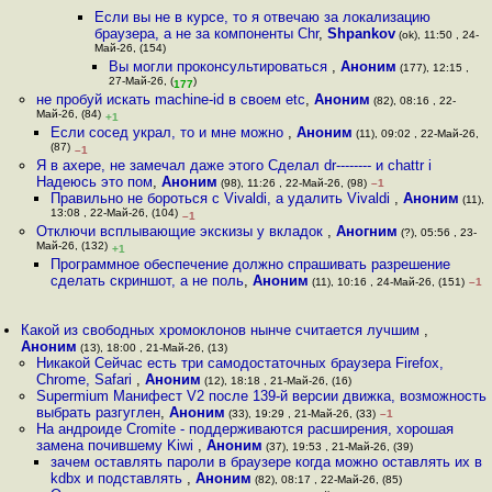
Если вы не в курсе, то я отвечаю за локализацию
браузера, а не за компоненты Chr
,
Shpankov
(ok), 11:50 , 24-
Май-26, (154)
Вы могли проконсультироваться
,
Аноним
(177), 12:15 ,
27-Май-26, (
)
177
не пробуй искать machine-id в своем etc
,
Аноним
(82), 08:16 , 22-
Май-26, (84)
+1
Если сосед украл, то и мне можно
,
Аноним
(11), 09:02 , 22-Май-26,
(87)
–1
Я в ахере, не замечал даже этого Сделал dr-------- и chattr i
Надеюсь это пом
,
Аноним
(98), 11:26 , 22-Май-26, (98)
–1
Правильно не бороться с Vivaldi, а удалить Vivaldi
,
Аноним
(11),
13:08 , 22-Май-26, (104)
–1
Отключи всплывающие экскизы у вкладок
,
Аногним
(?), 05:56 , 23-
Май-26, (132)
+1
Программное обеспечение должно спрашивать разрешение
сделать скриншот, а не поль
,
Аноним
(11), 10:16 , 24-Май-26, (151)
–1
Какой из свободных хромоклонов нынче считается лучшим
,
Аноним
(13), 18:00 , 21-Май-26, (13)
Никакой Сейчас есть три самодостаточных браузера Firefox,
Chrome, Safari
,
Аноним
(12), 18:18 , 21-Май-26, (16)
Supermium Манифест V2 после 139-й версии движка, возможность
выбрать разгуглен
,
Аноним
(33), 19:29 , 21-Май-26, (33)
–1
На андроиде Cromite - поддерживаются расширения, хорошая
замена почившему Kiwi
,
Аноним
(37), 19:53 , 21-Май-26, (39)
зачем оставлять пароли в браузере когда можно оставлять их в
kdbx и подставлять
,
Аноним
(82), 08:17 , 22-Май-26, (85)