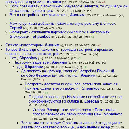
пользуюсь и другим н
,
Аноним
(54), 21:02 , 21-Май-26, (54)
–1
Если сравнивать с токсичным браузером Яндекса, то лучше уж он
Остальным - дело в
,
pic
(??), 22:23 , 21-Май-26, (66)
Это в настройках настраивается
,
Аноним
(72), 02:15 , 22-Май-26, (72)
+1
Можно ручками добавить нежелательную рекламу в список
,
Сергей
(??), 06:09 , 22-Май-26, (76)
Блокирует - отключите партнёрский список в настройках
блокировки
,
Shpankov
(ok), 10:58 , 22-Май-26, (96)
+1
Скрыто модератором
,
Аноним
(-), 21:40 , 21-Май-26, (57)
–2
Теперь Вивальди откажется от громады настроек в прошлых
версиях, касательно стар
,
pic
(??), 22:21 , 21-Май-26, (65)
Нет
,
Shpankov
(ok), 23:05 , 21-Май-26, (68)
+1
Настройки ваше всё
,
Аноним
(11), 07:25 , 22-Май-26, (80)
Да
,
Shpankov
(ok), 10:58 , 22-Май-26, (97)
+2
Да плевать на браузер, главное настройки Покойный
ютюбер Лешенко шутил, что пол
,
Аноним
(11), 12:03 , 22-
Май-26, (101)
–1
Настроить достаточно один раз, затем пользоваться
Причём, сделать это удобно и
,
Shpankov
(ok), 13:37 , 22-
Май-26, (106)
+1
С одной стороны - да Но многие настройки до сих не
синхронизируются из облака п
,
Loredan
(?), 16:08 , 22-
Май-26, (115)
Импорт Экспорт настроек в работе Пока можно
просто переносить папку профиля меж
,
Shpankov
(ok), 17:56 , 22-Май-26, (123)
За это мы его и любим С учётом нынешней тенденции не
давать пользователю вообще
,
Анонимный юзер
(?), 14:19 ,