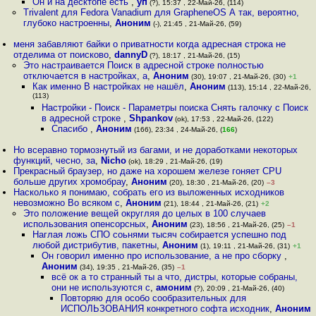
Он и на десктопе есть
,
уп
(?), 15:37 , 22-Май-26, (114)
Trivalent для Fedora Vanadium для GrapheneOS А так, вероятно,
глубоко настроенны
,
Аноним
(-), 21:45 , 21-Май-26, (59)
меня забавляют байки о приватности когда адресная строка не
отделима от поисково
,
dannyD
(?), 18:17 , 21-Май-26, (15)
Это настраивается Поиск в адресной строке полностью
отключается в настройках, а
,
Аноним
(30), 19:07 , 21-Май-26, (30)
+1
Как именно В настройках не нашёл
,
Аноним
(113), 15:14 , 22-Май-26,
(113)
Настройки - Поиск - Параметры поиска Снять галочку с Поиск
в адресной строке
,
Shpankov
(ok), 17:53 , 22-Май-26, (122)
Спасибо
,
Аноним
(166), 23:34 , 24-Май-26, (
166
)
Но всеравно тормознутый из багами, и не доработками некоторых
функций, чесно, за
,
Nicho
(ok), 18:29 , 21-Май-26, (19)
Прекрасный браузер, но даже на хорошем железе гоняет CPU
больше других хромобрау
,
Аноним
(20), 18:30 , 21-Май-26, (20)
–3
Насколько я понимаю, собрать его из выложенных исходников
невозможно Во всяком с
,
Аноним
(21), 18:44 , 21-Май-26, (21)
+2
Это положение вещей округляя до целых в 100 случаев
использования опенсорсных
,
Аноним
(23), 18:56 , 21-Май-26, (25)
–1
Наглая ложь СПО соьнями тысяч собирается успешно под
любой дистрибутив, пакетны
,
Аноним
(1), 19:11 , 21-Май-26, (31)
+1
Он говорил именно про использование, а не про сборку
,
Аноним
(34), 19:35 , 21-Май-26, (35)
–1
всё ок а то странный ты а что, дистры, которые собраны,
они не используются с
,
амоним
(?), 20:09 , 21-Май-26, (40)
Повторяю для особо сообразительных для
ИСПОЛЬЗОВАНИЯ конкретного софта исходник
,
Аноним