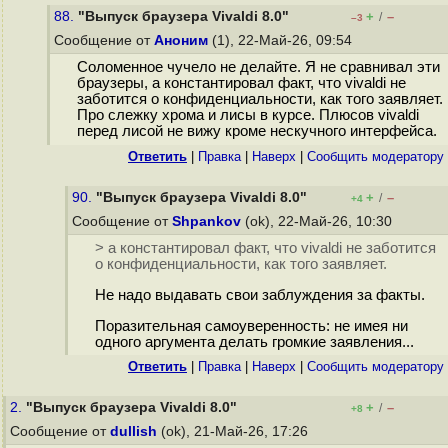
88.
"Выпуск браузера Vivaldi 8.0"
+
–
/
–3
Сообщение от
Аноним
(1), 22-Май-26, 09:54
Соломенное чучело не делайте. Я не сравнивал эти
браузеры, а константировал факт, что vivaldi не
заботится о конфиденциальности, как того заявляет.
Про слежку хрома и лисы в курсе. Плюсов vivaldi
перед лисой не вижу кроме нескучного интерфейса.
Ответить
|
Правка
|
Наверх
|
Cообщить модератору
90.
"Выпуск браузера Vivaldi 8.0"
+
–
/
+4
Сообщение от
Shpankov
(ok), 22-Май-26, 10:30
> а константировал факт, что vivaldi не заботится
о конфиденциальности, как того заявляет.
Не надо выдавать свои заблуждения за факты.
Поразительная самоуверенность: не имея ни
одного аргумента делать громкие заявления...
Ответить
|
Правка
|
Наверх
|
Cообщить модератору
2.
"Выпуск браузера Vivaldi 8.0"
+
–
/
+8
Сообщение от
dullish
(ok), 21-Май-26, 17:26