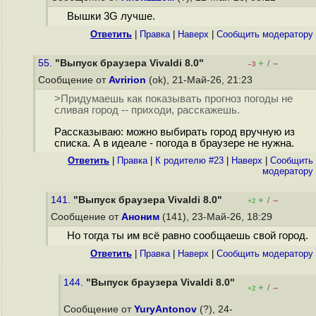
Вышки 3G лучше.
Ответить
|
Правка
|
Наверх
|
Cообщить модератору
55.
"Выпуск браузера Vivaldi 8.0"
+
–
/
–3
Сообщение от
Avririon
(ok), 21-Май-26, 21:23
>Придумаешь как показывать прогноз погоды не
сливая город -- приходи, расскажешь.
Рассказываю: можно выбирать город вручную из
списка. А в идеале - погода в браузере не нyжнa.
Ответить
|
Правка
|
К родителю #23
|
Наверх
|
Cообщить
модератору
141.
"Выпуск браузера Vivaldi 8.0"
+
–
/
+2
Сообщение от
Аноним
(141), 23-Май-26, 18:29
Но тогда ты им всё равно сообщаешь свой город.
Ответить
|
Правка
|
Наверх
|
Cообщить модератору
144.
"Выпуск браузера Vivaldi 8.0"
+
–
/
+2
Сообщение от
YuryAntonov
(?), 24-