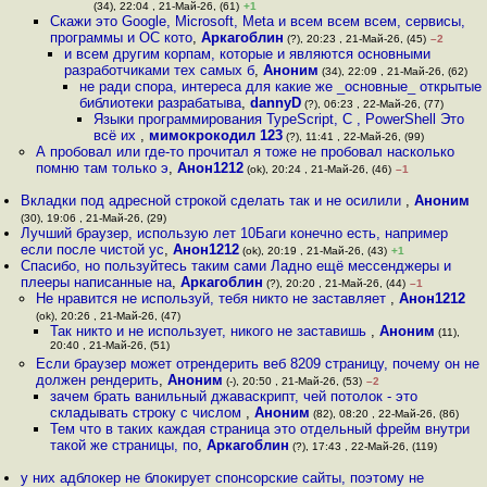
(34), 22:04 , 21-Май-26, (61)
+1
Скажи это Google, Microsoft, Meta и всем всем всем, сервисы,
программы и ОС кото
,
Аркагоблин
(?), 20:23 , 21-Май-26, (45)
–2
и всем другим корпам, которые и являются основными
разработчиками тех самых б
,
Аноним
(34), 22:09 , 21-Май-26, (62)
не ради спора, интереса для какие же _основные_ открытые
библиотеки разрабатыва
,
dannyD
(?), 06:23 , 22-Май-26, (77)
Языки программирования TypeScript, C , PowerShell Это
всё их
,
мимокрокодил 123
(?), 11:41 , 22-Май-26, (99)
А пробовал или где-то прочитал я тоже не пробовал насколько
помню там только э
,
Анон1212
(ok), 20:24 , 21-Май-26, (46)
–1
Вкладки под адресной строкой сделать так и не осилили
,
Аноним
(30), 19:06 , 21-Май-26, (29)
Лучший браузер, использую лет 10Баги конечно есть, например
если после чистой ус
,
Анон1212
(ok), 20:19 , 21-Май-26, (43)
+1
Спасибо, но пользуйтесь таким сами Ладно ещё мессенджеры и
плееры написанные на
,
Аркагоблин
(?), 20:20 , 21-Май-26, (44)
–1
Не нравится не используй, тебя никто не заставляет
,
Анон1212
(ok), 20:26 , 21-Май-26, (47)
Так никто и не использует, никого не заставишь
,
Аноним
(11),
20:40 , 21-Май-26, (51)
Если браузер может отрендерить веб 8209 страницу, почему он не
должен рендерить
,
Аноним
(-), 20:50 , 21-Май-26, (53)
–2
зачем брать ванильный джаваскрипт, чей потолок - это
складывать строку с числом
,
Аноним
(82), 08:20 , 22-Май-26, (86)
Тем что в таких каждая страница это отдельный фрейм внутри
такой же страницы, по
,
Аркагоблин
(?), 17:43 , 22-Май-26, (119)
у них адблокер не блокирует спонсорские сайты, поэтому не