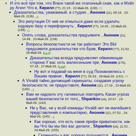
И это всё при том, что Brave такой же эталонный скам, как и Мэйл
ру Агент Что в
,
Кирилл
(??), 21:15 , 22-Май-26, (130)
+1
Доказательства, уважаемый, в студию
,
Аноним
(11), 09:18 , 23-
Май-26, (136)
–2
Это репутация От неё не отмыться даже если удалить
кодовую базу и перефоркнуть
,
Кирилл
(??), 14:45 , 23-Май-26,
(138)
+1
Опять слова, доказательства предъявите
,
Аноним
(11),
14:49 , 23-Май-26, (139)
Вопросы безопастности не так работают Это ВЫ
предъявите доказательства что Брав
,
Кирилл
(??), 21:02 ,
26-Май-26, (
)
167
Доказательства всегда предъявляет обвиняющая
сторона У вас хоть малюсенькие пре
,
Аноним
(170),
07:18 , 27-Май-26, (
)
169
Ну вот и подавай на меня в суд Познакомлюсь с
Вашим правом
,
Кирилл
(??), 05:33 , 29-Май-26, (
182
)
+1
А Vivaldi тайно делающий скриншоты, создавая угрозу
безопасности, не предоставля
,
Аноним
(11), 17:19 , 23-Май-26,
(140)
–1
Вам не надоело эту галиматью повторять Какая угроза
вашей безопасности от того,
,
Shpankov
(ok), 20:47 , 23-
Май-26, (143)
Ни у Вас, ни у всей команды Vivaldi нет ни малейшего
представления о компьютерно
,
Аноним
(11), 07:52 , 24-
Май-26, (145)
–1
Как хорошо, что есть такие профи приватности, как
вы Что бы мы без вас делали
,
Shpankov
(ok), 11:52 ,
24-Май-26, (155)
Скриншоты у вас хорошо получаются
,
Аноним