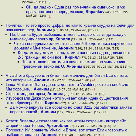
22-Май-26, (111)
+1
Ой, да ладно - Один раз поменяли на омнибокс, и уж
сразу постоянно переделываю
,
Shpankov
(ok), 17:58 , 22-
Май-26, (124)
–1
Понятно, что это просто цифра, но как-то крайне скудно на фичи для
повышения вер
,
Аноним
(75), 05:44 , 22-Май-26, (75)
+1
Не, 8 ветка будет выбешивать меня с первого взгляда каждую
милисекунду своего пр
,
Кирилл
(??), 16:49 , 22-Май-26, (117)
Что за невидимые элементы панелей Вроде только скругления
добавили Мне тоже не
,
Аноним
(126), 18:24 , 22-Май-26, (125)
Когда между двумя вкладками и панелью над под ними есть
2-3 границы, но они все
,
Кирилл
(??), 21:13 , 22-Май-26, (129)
То, что такое выкатили в качестве стиля по умолчанию -
тревожный звоночек О
,
Аноним
(126), 05:40 , 23-Май-26, (131)
+1
Vivaldi это браузер для битья, как мальчик для битья Всё от того,
что авторы не
,
Аноним
(11), 07:34 , 22-Май-26, (81)
–1
Linux Mint хотя бы на донаты делают, а Vivaldi просто за свой счет
Мы хорошие,
,
Аноним
(11), 10:07 , 22-Май-26, (89)
–1
Скрыто модератором
,
Аноним
(92), 10:46 , 22-Май-26, (92)
Изуродовали Даже хуже - это убивает саму идею существования
этого браузера У не
,
Кирилл
(??), 16:47 , 22-Май-26, (116)
+1
да можно вернуть всё обратно но факт 8212 разработчики заняты
перестановкой
,
Аноним
(142), 20:22 , 23-Май-26, (142)
+1
Кстати Вивальди создавали как раз чтобы сохранить интерфейс
старой опера Теперь
,
Аркагоблин
(?), 17:45 , 22-Май-26, (120)
+2
Попросил ИИ сравнить Vivaldi и Brave, вот ответ Если говорить о
выборе и предпоч
,
Аноним
(11), 18:48 , 22-Май-26, (127)
–1