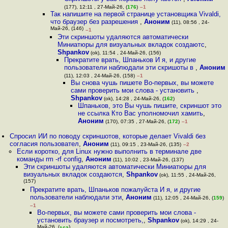
(177), 12:11 , 27-Май-26, (
176
)
–1
Так напишите на первой странице установщика Vivaldi,
что браузер без разрешения
,
Аноним
(11), 08:56 , 24-
Май-26, (146)
–1
Эти скриншоты удаляются автоматически
Миниатюры для визуальных вкладок создаютс
,
Shpankov
(ok), 11:54 , 24-Май-26, (156)
Прекратите врать, Шпаньков И я, и другие
пользователи наблюдали эти скришоты в
,
Аноним
(11), 12:03 , 24-Май-26, (158)
–1
Вы снова чушь пишете Во-первых, вы можете
сами проверить мои слова - установить
,
Shpankov
(ok), 14:28 , 24-Май-26, (
162
)
Шпаньков, это Вы чушь пишите, скриншот это
не ссылка Кто Вас уполномочил хамить
,
Аноним
(170), 07:35 , 27-Май-26, (
172
)
–1
Спросил ИИ по поводу скриншотов, которые делает Vivaldi без
согласия пользовател
,
Аноним
(11), 09:15 , 23-Май-26, (135)
–2
Если коротко, для Linux нужно выполнить в терминале две
команды rm -rf config
,
Аноним
(11), 10:02 , 23-Май-26, (137)
Эти скриншоты удаляются автоматически Миниатюры для
визуальных вкладок создаются
,
Shpankov
(ok), 11:55 , 24-Май-26,
(157)
Прекратите врать, Шпаньков пожалуйста И я, и другие
пользователи наблюдали эти
,
Аноним
(11), 12:05 , 24-Май-26, (
159
)
–1
Во-первых, вы можете сами проверить мои слова -
установить браузер и посмотреть,
,
Shpankov
(ok), 14:29 , 24-
Май-26, (
)