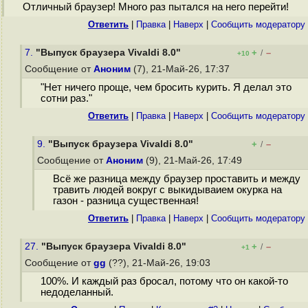
Отличный браузер! Много раз пытался на него перейти!
Ответить
|
Правка
|
Наверх
|
Cообщить модератору
7.
"Выпуск браузера Vivaldi 8.0"
+
–
/
+10
Сообщение от
Аноним
(7), 21-Май-26, 17:37
"Нет ничего проще, чем бросить курить. Я делал это
сотни раз."
Ответить
|
Правка
|
Наверх
|
Cообщить модератору
9.
"Выпуск браузера Vivaldi 8.0"
+
–
/
Сообщение от
Аноним
(9), 21-Май-26, 17:49
Всё же разница между браузер проставить и между
травить людей вокруг с выкидываием окурка на
газон - разница существенная!
Ответить
|
Правка
|
Наверх
|
Cообщить модератору
27.
"Выпуск браузера Vivaldi 8.0"
+
–
/
+1
Сообщение от
gg
(??), 21-Май-26, 19:03
100%. И каждый раз бросал, потому что он какой-то
недоделанный.