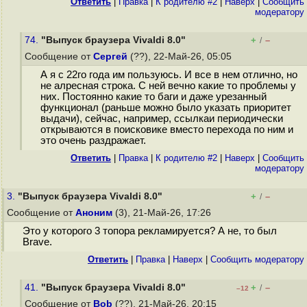
Ответить
|
Правка
|
К родителю #2
|
Наверх
|
Cообщить
модератору
74.
"Выпуск браузера Vivaldi 8.0"
+
–
/
Сообщение от
Сергей
(??), 22-Май-26, 05:05
А я с 22го года им пользуюсь. И все в нем отлично, но
не алресная строка. С ней вечно какие то проблемы у
них. Постоянно какие то баги и даже урезанный
функционал (раньше можно было указать приоритет
выдачи), сейчас, например, ссылкаи периодически
открываются в поисковике вместо перехода по ним и
это очень раздражает.
Ответить
|
Правка
|
К родителю #2
|
Наверх
|
Cообщить
модератору
3.
"Выпуск браузера Vivaldi 8.0"
+
–
/
Сообщение от
Аноним
(3), 21-Май-26, 17:26
Это у которого 3 топора рекламируется? А не, то был
Brave.
Ответить
|
Правка
|
Наверх
|
Cообщить модератору
41.
"Выпуск браузера Vivaldi 8.0"
+
–
/
–12
Сообщение от
Bob
(??), 21-Май-26, 20:15