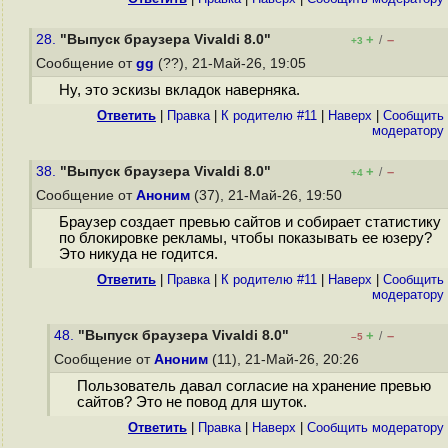
28.
"Выпуск браузера Vivaldi 8.0"
+
–
/
+3
Сообщение от
gg
(??), 21-Май-26, 19:05
Ну, это эскизы вкладок наверняка.
Ответить
|
Правка
|
К родителю #11
|
Наверх
|
Cообщить
модератору
38.
"Выпуск браузера Vivaldi 8.0"
+
–
/
+4
Сообщение от
Аноним
(37), 21-Май-26, 19:50
Браузер создает превью сайтов и собирает статистику
по блокировке рекламы, чтобы показывать ее юзеру?
Это никуда не годится.
Ответить
|
Правка
|
К родителю #11
|
Наверх
|
Cообщить
модератору
48.
"Выпуск браузера Vivaldi 8.0"
+
–
/
–5
Сообщение от
Аноним
(11), 21-Май-26, 20:26
Пользователь давал согласие на хранение превью
сайтов? Это не повод для шуток.
Ответить
|
Правка
|
Наверх
|
Cообщить модератору