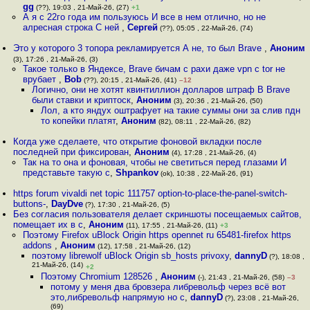
gg
(??), 19:03 , 21-Май-26, (27)
+1
А я с 22го года им пользуюсь И все в нем отлично, но не
алресная строка С ней
,
Сергей
(??), 05:05 , 22-Май-26, (74)
Это у которого 3 топора рекламируется А не, то был Brave
,
Аноним
(3), 17:26 , 21-Май-26, (3)
Такое только в Яндексе, Brave бичам с рахи даже vpn с tor не
врубает
,
Bob
(??), 20:15 , 21-Май-26, (41)
–12
Логично, они не хотят квинтиллион долларов штраф В Brave
были ставки и криптоск
,
Аноним
(3), 20:36 , 21-Май-26, (50)
Лол, а кто яндух оштрафует на такие суммы они за слив пдн
то копейки платят
,
Аноним
(82), 08:11 , 22-Май-26, (82)
Когда уже сделаете, что открытие фоновой вкладки после
последней при фиксирован
,
Аноним
(4), 17:28 , 21-Май-26, (4)
Так на то она и фоновая, чтобы не светиться перед глазами И
представьте такую с
,
Shpankov
(ok), 10:38 , 22-Май-26, (91)
https forum vivaldi net topic 111757 option-to-place-the-panel-switch-
buttons-
,
DayDve
(?), 17:30 , 21-Май-26, (5)
Без согласия пользователя делает скриншоты посещаемых сайтов,
помещает их в c
,
Аноним
(11), 17:55 , 21-Май-26, (11)
+3
Поэтому Firefox uBlock Origin https opennet ru 65481-firefox https
addons
,
Аноним
(12), 17:58 , 21-Май-26, (12)
поэтому librewolf uBlock Origin sb_hosts privoxy
,
dannyD
(?), 18:08 ,
21-Май-26, (14)
+2
Поэтому Chromium 128526
,
Аноним
(-), 21:43 , 21-Май-26, (58)
–3
потому у меня два бровзера либревольф через всё вот
это,либревольф напрямую но с
,
dannyD
(?), 23:08 , 21-Май-26,
(69)