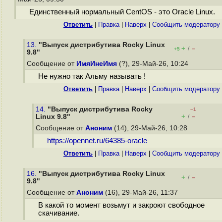
Единственный нормальный CentOS - это Oracle Linux.
Ответить
|
Правка
|
Наверх
|
Cообщить модератору
13.
"Выпуск дистрибутива Rocky Linux
+
–
/
+5
9.8"
Сообщение от
ИмяИнеИмя
(?), 29-Май-26, 10:24
Не нужно так Альму называть !
Ответить
|
Правка
|
Наверх
|
Cообщить модератору
14.
"Выпуск дистрибутива Rocky
–1
+
–
Linux 9.8"
/
Сообщение от
Аноним
(14), 29-Май-26, 10:28
https://opennet.ru/64385-oracle
Ответить
|
Правка
|
Наверх
|
Cообщить модератору
16.
"Выпуск дистрибутива Rocky Linux
+
–
/
9.8"
Сообщение от
Аноним
(16), 29-Май-26, 11:37
В какой то момент возьмут и закроют свободное
скачивание.