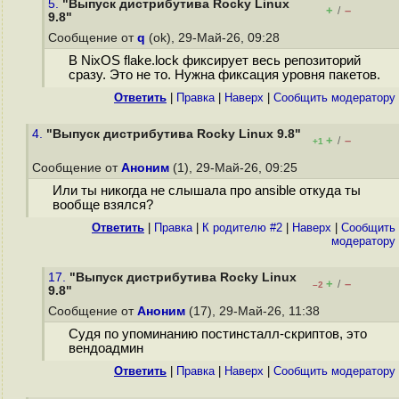
5.
"Выпуск дистрибутива Rocky Linux
+
–
/
9.8"
Сообщение от
q
(ok), 29-Май-26, 09:28
В NixOS flake.lock фиксирует весь репозиторий
сразу. Это не то. Нужна фиксация уровня пакетов.
Ответить
|
Правка
|
Наверх
|
Cообщить модератору
4.
"Выпуск дистрибутива Rocky Linux 9.8"
+
–
/
+1
Сообщение от
Аноним
(1), 29-Май-26, 09:25
Или ты никогда не слышала про ansible откуда ты
вообще взялся?
Ответить
|
Правка
|
К родителю #2
|
Наверх
|
Cообщить
модератору
17.
"Выпуск дистрибутива Rocky Linux
+
–
/
–2
9.8"
Сообщение от
Аноним
(17), 29-Май-26, 11:38
Судя по упоминанию постинсталл-скриптов, это
вендоадмин
Ответить
|
Правка
|
Наверх
|
Cообщить модератору