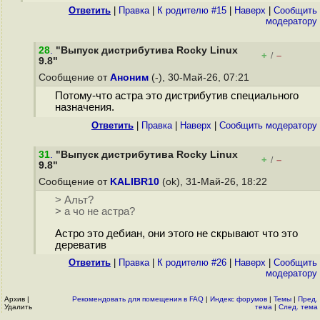
Ответить
|
Правка
|
К родителю #15
|
Наверх
|
Cообщить
модератору
28
.
"Выпуск дистрибутива Rocky Linux
+
–
/
9.8"
Сообщение от
Аноним
(-), 30-Май-26, 07:21
Потому-что астра это дистрибутив специального
назначения.
Ответить
|
Правка
|
Наверх
|
Cообщить модератору
31
.
"Выпуск дистрибутива Rocky Linux
+
–
/
9.8"
Сообщение от
KALIBR10
(ok), 31-Май-26, 18:22
> Альт?
> а чо не астра?
Астро это дебиан, они этого не скрывают что это
дереватив
Ответить
|
Правка
|
К родителю #26
|
Наверх
|
Cообщить
модератору
Архив
|
Рекомендовать для помещения в FAQ
|
Индекс форумов
|
Темы
|
Пред.
Удалить
тема
|
След. тема