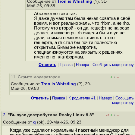
Сообщение от
Tron is Whistling
(?), 31-
Май-26, 09:38
Абсолютно таки так.
Я даже думаю там была некая схватка в своё
время, и вот реально жаль, что rhbm, а не rho.
Потому что второй - он да, гешефт не на осах
делает, и инженегры rh сидели бы и в ус не
дули, снимая немножко сливок с этого
гешефта, а rh стал бы почти полностью
открытым. Бимы же напротив,
специализируются на закрытых решениях
именно по платформам.
Ответить
|
Правка
|
Наверх
|
Cообщить модератору
11. Скрыто модератором
+
–
/
Сообщение от
Tron is Whistling
(?), 29-
Май-26, 09:53
Ответить
|
Правка
|
К родителю #1
|
Наверх
|
Cообщить
модератору
2.
"Выпуск дистрибутива Rocky Linux 9.8"
+
–
/
–3
Сообщение от
q
(ok), 29-Май-26, 09:23
Когда уже сделают нормальный пакетный менеджер для