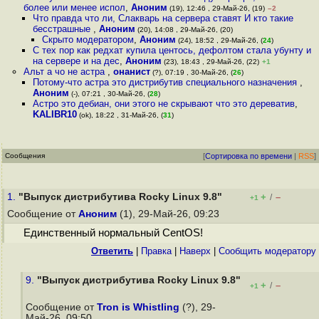
более или менее испол
,
Аноним
(19), 12:46 , 29-Май-26, (19)
–2
Что правда что ли, Слакварь на сервера ставят И кто такие
бесстрашные
,
Аноним
(20), 14:08 , 29-Май-26, (20)
Скрыто модератором
,
Аноним
(24), 18:52 , 29-Май-26, (
24
)
С тех пор как редхат купила центось, дефолтом стала убунту и
на сервере и на дес
,
Аноним
(23), 18:43 , 29-Май-26, (22)
+1
Альт а чо не астра
,
онанист
(?), 07:19 , 30-Май-26, (
26
)
Потому-что астра это дистрибутив специального назначения
,
Аноним
(-), 07:21 , 30-Май-26, (
28
)
Астро это дебиан, они этого не скрывают что это дереватив
,
KALIBR10
(ok), 18:22 , 31-Май-26, (
31
)
Сообщения
[
Сортировка по времени
|
RSS
]
1.
"Выпуск дистрибутива Rocky Linux 9.8"
+
–
/
+1
Сообщение от
Аноним
(1), 29-Май-26, 09:23
Единственный нормальный CentOS!
Ответить
|
Правка
|
Наверх
|
Cообщить модератору
9.
"Выпуск дистрибутива Rocky Linux 9.8"
+
–
/
+1
Сообщение от
Tron is Whistling
(?), 29-
Май-26, 09:50