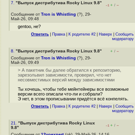
7.
"Выпуск дистрибутива Rocky Linux 9.8"
+
–
/
–1
Сообщение от
Tron is Whistling
(?), 29-
Май-26, 09:48
gentoo, не?
Ответить
|
Правка
|
К родителю #2
|
Наверх
|
Cообщить
модератору
8.
"Выпуск дистрибутива Rocky Linux 9.8"
+
–
/
Сообщение от
Tron is Whistling
(?), 29-
Май-26, 09:49
> А пакетник бы далее обратился к репозиторию,
зарезольвил зависимости, проверил, что нет
несовместимых версий между зависимостями
Ты хочешь, чтобы тебе мейнтейнеры все возможные
версии всего описали что-ли и собрали?
Э нет, в этом прописывании придётся всё конпелять.
Ответить
|
Правка
|
К родителю #2
|
Наверх
|
Cообщить
модератору
21.
"Выпуск дистрибутива Rocky Linux
+
–
/
–1
9.8"
Сообщение от
12yoexpert
(ok), 29-Май-26, 14:16