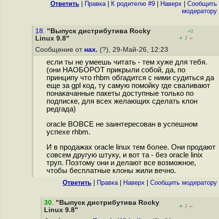
Ответить
|
Правка
|
К родителю #9
|
Наверх
|
Cообщить
модератору
18.
"Выпуск дистрибутива Rocky
+2
+
–
Linux 9.8"
/
Сообщение от
нах.
(?), 29-Май-26, 12:23
если ты не умеешь читать - тем хуже для тебя.
(они НАОБОРОТ прикрыли собой, да, по
принципу что rhbm обгадится с ними судиться да
еще за gpl код, ту самую помойку где сваливают
понакачанные пакеты доступные только по
подписке, для всех желающих сделать клон
редгада)
oracle ВОВСЕ не заинтересован в успешном
успехе rhbm.
И в продажах oracle linux тем более. Они продают
совсем другую штуку, и вот та - без oracle linix
труп. Поэтому они и делают все возможное,
чтобы бесплатные клоны жили вечно.
Ответить
|
Правка
|
Наверх
|
Cообщить модератору
30
.
"Выпуск дистрибутива Rocky
+
–
/
Linux 9.8"