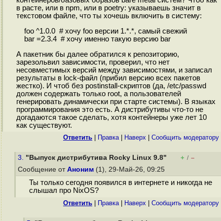
контейнеров/базовых образов bare metal систем? Чтоб как
в расте, или в npm, или в poetry: указываешь значит в
текстовом файле, что ты хочешь включить в систему:
foo ^1.0.0 # хочу foo версии 1.*.*, самый свежий
bar =2.3.4 # хочу именно такую версию bar
А пакетник бы далее обратился к репозиторию,
зарезольвил зависимости, проверил, что нет
несовместимых версий между зависимостями, и записал
результаты в lock-файл (прибил версию всех пакетов
жестко). И чтоб без postinstall-скриптов (да, /etc/passwd
должен содержать только root, а пользователей
генерировать динамически при старте системы). В языках
программирования это есть. А дистрибутивы что-то не
догадаются такое сделать, хотя контейнеры уже лет 10
как существуют.
Ответить
|
Правка
|
Наверх
|
Cообщить модератору
3.
"Выпуск дистрибутива Rocky Linux 9.8"
+
–
/
Сообщение от
Аноним
(1), 29-Май-26, 09:25
Ты только сегодня появился в интернете и никогда не
слышал про NixOS?
Ответить
|
Правка
|
Наверх
|
Cообщить модератору