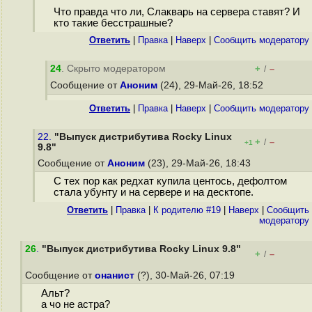
Что правда что ли, Слакварь на сервера ставят? И
кто такие бесстрашные?
Ответить
|
Правка
|
Наверх
|
Cообщить модератору
24
. Скрыто модератором
+
–
/
Сообщение от
Аноним
(24), 29-Май-26, 18:52
Ответить
|
Правка
|
Наверх
|
Cообщить модератору
22.
"Выпуск дистрибутива Rocky Linux
+
–
/
+1
9.8"
Сообщение от
Аноним
(23), 29-Май-26, 18:43
С тех пор как редхат купила центось, дефолтом
стала убунту и на сервере и на десктопе.
Ответить
|
Правка
|
К родителю #19
|
Наверх
|
Cообщить
модератору
26
.
"Выпуск дистрибутива Rocky Linux 9.8"
+
–
/
Сообщение от
онанист
(?), 30-Май-26, 07:19
Альт?
а чо не астра?