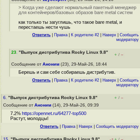
> Когда уже сделают нормальный пакетный менеджер
для контейнеров/базовых образов bare metal систем
как только ты загуглишь, что такое bare metal, и
перестаешь нести чушь
Ответить
|
Правка
|
К родителю #2
|
Наверх
|
Cообщить
модератору
23
.
"Выпуск дистрибутива Rocky Linux 9.8"
+
–
/
Сообщение от
Аноним
(23), 29-Май-26, 18:44
Берешь и сам себе собираешь дистрибутив.
Ответить
|
Правка
|
К родителю #2
|
Наверх
|
Cообщить
модератору
6.
"Выпуск дистрибутива Rocky Linux 9.8"
+
–
/
Сообщение от
Аноним
(14), 29-Май-26, 09:39
7.2%
https://opennet.ru/64277-top500
Растут, молодцы!
Ответить
|
Правка
|
Наверх
|
Cообщить модератору
15.
"Выпуск дистрибутива Rocky Linux 9.8"
+
–
/
–2