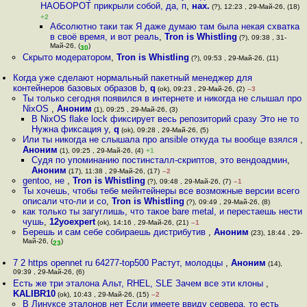
НАОБОРОТ прикрыли собой, да, п
,
нах.
(?), 12:23 , 29-Май-26, (18)
+2
Абсолютно таки так Я даже думаю там была некая схватка
в своё время, и вот реаль
,
Tron is Whistling
(?), 09:38 , 31-
Май-26, (
)
30
Скрыто модератором
,
Tron is Whistling
(?), 09:53 , 29-Май-26, (11)
Когда уже сделают нормальный пакетный менеджер для
контейнеров базовых образов b
,
q
(ok), 09:23 , 29-Май-26, (2)
–3
Ты только сегодня появился в интернете и никогда не слышал про
NixOS
,
Аноним
(1), 09:25 , 29-Май-26, (3)
В NixOS flake lock фиксирует весь репозиторий сразу Это не то
Нужна фиксация у
,
q
(ok), 09:28 , 29-Май-26, (5)
Или ты никогда не слышала про ansible откуда ты вообще взялся
,
Аноним
(1), 09:25 , 29-Май-26, (4)
+1
Судя по упоминанию постинсталл-скриптов, это вендоадмин
,
Аноним
(17), 11:38 , 29-Май-26, (17)
–2
gentoo, не
,
Tron is Whistling
(?), 09:48 , 29-Май-26, (7)
–1
Ты хочешь, чтобы тебе мейнтейнеры все возможные версии всего
описали что-ли и со
,
Tron is Whistling
(?), 09:49 , 29-Май-26, (8)
как только ты загуглишь, что такое bare metal, и перестаешь нести
чушь
,
12yoexpert
(ok), 14:16 , 29-Май-26, (21)
–1
Берешь и сам себе собираешь дистрибутив
,
Аноним
(23), 18:44 , 29-
Май-26, (
)
23
7 2 https opennet ru 64277-top500 Растут, молодцы
,
Аноним
(14),
09:39 , 29-Май-26, (6)
Есть же три эталона Альт, RHEL, SLE Зачем все эти клоны
,
KALIBR10
(ok), 10:43 , 29-Май-26, (15)
–2
В Линуксе эталонов нет Если имеете ввиду сервера, то есть