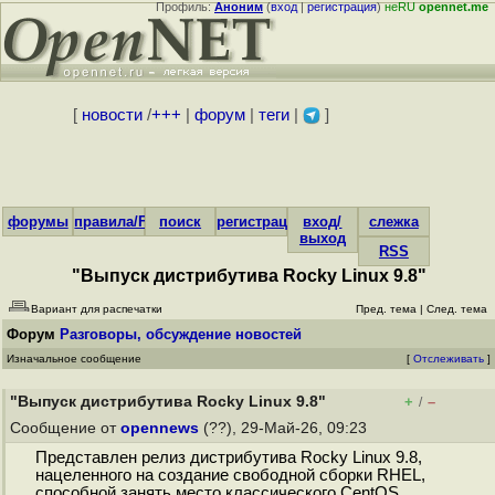
Профиль:
Аноним
(
вход
|
регистрация
)
неRU
opennet.me
[
новости
/
+++
|
форум
|
теги
|
]
форумы
правила/FAQ
поиск
регистрация
вход/
слежка
выход
RSS
"Выпуск дистрибутива Rocky Linux 9.8"
Вариант для распечатки
Пред. тема
|
След. тема
Форум
Разговоры, обсуждение новостей
Изначальное сообщение
[
Отслеживать
]
"Выпуск дистрибутива Rocky Linux 9.8"
+
–
/
Сообщение от
opennews
(??), 29-Май-26, 09:23
Представлен релиз дистрибутива Rocky Linux 9.8,
нацеленного на создание свободной сборки RHEL,
способной занять место классического CentOS.