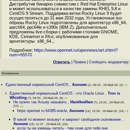
Дистрибутив бинарно совместим с Red Hat Enterprise Linux
и может использоваться в качестве замены RHEL 9.8 и
CentOS 9 Stream. Поддержка ветки Rocky Linux 9 будет
осуществляться до 31 мая 2032 года. Установочные iso-
образы Rocky Linux подготовлены для архитектур x86_64,
aarch64, ppc64le и s390x (IBM Z). Дополнительно
предложены live-сборки с рабочими столами GNOME,
KDE, Cinnamon и Xfce, опубликованные для
архитектуры x86_64...
Подробнее:
https://www.opennet.ru/opennews/art.shtml?
num=65570
Ответить
|
Правка
|
Cообщить модератору
Оглавление
Единственный нормальный CentOS
,
Аноним
(1), 09:23 , 29-Май-26, (1)
+1
Единственный нормальный CentOS - это Oracle Linux
,
Tron is
Whistling
(?), 09:50 , 29-Май-26, (9)
+1
Не нужно так Альму называть
,
ИмяИнеИмя
(?), 10:24 , 29-Май-26,
(13)
+5
https opennet ru 64385-oracle
,
Аноним
(14), 10:28 , 29-Май-26, (14)
–1
В какой то момент возьмут и закроют свободное скачивание
,
Аноним
(16), 11:37 , 29-Май-26, (16)
если ты не умеешь читать - тем хуже для тебя они