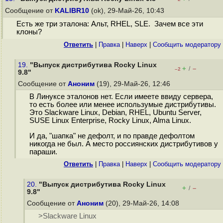
Сообщение от
KALIBR10
(ok), 29-Май-26, 10:43
Есть же три эталона: Альт, RHEL, SLE. Зачем все эти
клоны?
Ответить
|
Правка
|
Наверх
|
Cообщить модератору
19.
"Выпуск дистрибутива Rocky Linux
+
–
/
–2
9.8"
Сообщение от
Аноним
(19), 29-Май-26, 12:46
В Линуксе эталонов нет. Если имеете ввиду сервера,
то есть более или менее использумые дистрибутивы.
Это Slackware Linux, Debian, RHEL, Ubuntu Server,
SUSE Linux Enterprise, Rocky Linux, Alma Linux.
И да, "шапка" не дефолт, и по правде дефолтом
никогда не был. А место россиянских дистрибутивов у
параши.
Ответить
|
Правка
|
Наверх
|
Cообщить модератору
20.
"Выпуск дистрибутива Rocky Linux
+
–
/
9.8"
Сообщение от
Аноним
(20), 29-Май-26, 14:08
>Slackware Linux