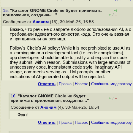
15.
"Каталог GNOME Circle не будет принимать
+3
+
–
приложения, созданны..."
/
Сообщение от
Аноним
(15), 30-Май-26, 16:53
Важно, что речь не о запрете любого использования AI, а о
требовании адекватного качества кода. Это очень важная
и принципиальная разница.
Follow's Circle's AI policy: While it is not prohibited to use AI as
a learning aid or a development tool (i.e. code completions),
app developers should be able to justify and explain the code
they submit, within reason. Submissions with large amounts of
unnecessary code, inconsistent code style, imaginary API
usage, comments serving as LLM prompts, or other
indications of AI-generated output will be rejected.
Ответить
|
Правка
|
Наверх
|
Cообщить модератору
16.
"Каталог GNOME Circle не будет
+
–
/
принимать приложения, созданны..."
Сообщение от
Аноним
(4), 30-Май-26, 16:54
Факт!
Ответить
|
Правка
|
Наверх
|
Cообщить модератору