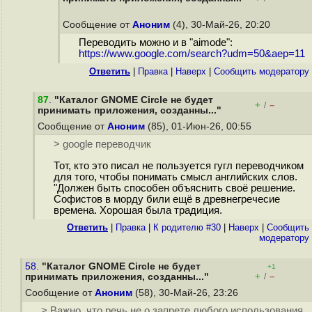
Сообщение от
Аноним
(4), 30-Май-26, 20:20
Переводить можно и в "aimode":
https://www.google.com/search?udm=50&aep=11
Ответить
|
Правка
|
Наверх
|
Cообщить модератору
87
.
"Каталог GNOME Circle не будет
+
–
/
принимать приложения, созданны..."
Сообщение от
Аноним
(85), 01-Июн-26, 00:55
> google переводчик
Тот, кто это писал не пользуется гугл переводчиком
для того, чтобы понимать смысл английских слов.
"Должен быть способен объяснить своё решение.
Софистов в морду били ещё в древнегречесие
времена. Хорошая была традиция.
Ответить
|
Правка
|
К родителю #30
|
Наверх
|
Cообщить
модератору
58.
"Каталог GNOME Circle не будет
+1
+
–
принимать приложения, созданны..."
/
Сообщение от
Аноним
(58), 30-Май-26, 23:26
> Важно, что речь не о запрете любого использования