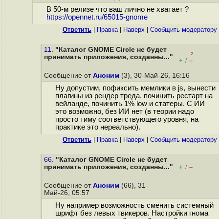
В 50-м релизе что ваш лично не хватает ?
https://opennet.ru/65015-gnome
Ответить
|
Правка
|
Наверх
|
Cообщить модератору
11.
"Каталог GNOME Circle не будет
–2
принимать приложения, созданны..."
+
–
/
Сообщение от
Аноним
(3), 30-Май-26, 16:16
Ну допустим, пофиксить мемлики в js, вынести
плагины из рендер треда, починить рестарт на
вейланде, починить 1% low и статеры. С ИИ
это возможно, без ИИ нет (в теории надо
просто тиму соответствующего уровня, на
практике это нереально).
Ответить
|
Правка
|
Наверх
|
Cообщить модератору
66.
"Каталог GNOME Circle не будет
принимать приложения, созданны..."
+
–
/
Сообщение от
Аноним
(66), 31-
Май-26, 05:57
Ну например возможность сменить системный
шрифт без левых твикеров. Настройки гнома