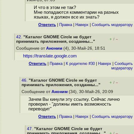
И что в этом не так?
Мне попадаются комментарии на разных
языках, я должен все их знать?
Ответить
|
Правка
|
Наверх
|
Cообщить модератору
42.
"Каталог GNOME Circle не будет
+
–
/
принимать приложения, созданны..."
Сообщение от
Аноним
(4), 30-Май-26, 18:51
https://translate.google.com
Ответить
|
Правка
|
К родителю #30
|
Наверх
|
Cообщить
модератору
46.
"Каталог GNOME Circle не будет
+
–
/
принимать приложения, созданны..."
Сообщение от
Аноним
(34), 30-Май-26, 20:09
Зачем Вы кинули эту ссылку. Сейчас лично
проверил - "должны иметь возможность
переводит"
Ответить
|
Правка
|
Наверх
|
Cообщить модератору
47.
"Каталог GNOME Circle не будет
принимать приложения, созданны..."
+
–
/