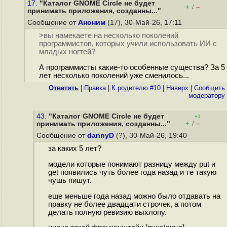
17.
"Каталог GNOME Circle не будет
+
–
/
принимать приложения, созданны..."
Сообщение от
Аноним
(17), 30-Май-26, 17:11
>вы намекаете на несколько поколений
программистов, которых учили использовать ИИ с
младых ногтей?
А программисты какие-то особенные существа? За 5
лет несколько поколений уже сменилось...
Ответить
|
Правка
|
К родителю #10
|
Наверх
|
Cообщить
модератору
43.
"Каталог GNOME Circle не будет
+1
+
–
принимать приложения, созданны..."
/
Сообщение от
dannyD
(?), 30-Май-26, 19:40
за каких 5 лет?
модели которые понимают разницу между put и
get появились чуть более года назад и те такую
чушь пишут.
еще меньше года назад можно было отдавать на
правку не более двадцати строчек, а потом
делать полную ревизию выхлопу.