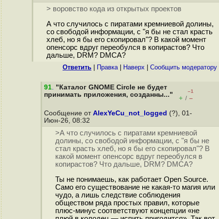
> воровство кода из открытых проектов
А что случилось с пиратами кремниевой долины,
со свободой информации, с "я бы не стал красть
хлеб, но я бы его скопировал"? В какой момент
опенсорс вдруг переобулся в копирастов? Что
дальше, DRM? DMCA?
Ответить
|
Правка
|
Наверх
|
Cообщить модератору
91
.
"Каталог GNOME Circle не будет
–1
принимать приложения, созданны..."
+
–
/
Сообщение от
AlexYeCu_not_logged
(?), 01-
Июн-26, 08:32
>А что случилось с пиратами кремниевой
долины, со свободой информации, с "я бы не
стал красть хлеб, но я бы его скопировал"? В
какой момент опенсорс вдруг переобулся в
копирастов? Что дальше, DRM? DMCA?
Ты не понимаешь, как работает Open Source.
Само его существование не какая-то магия или
чудо, а лишь следствие соблюдения
обществом ряда простых правил, которые
плюс-минус соответствуют концепции «не
плюй в колодец — испить пригодится». Так вот,