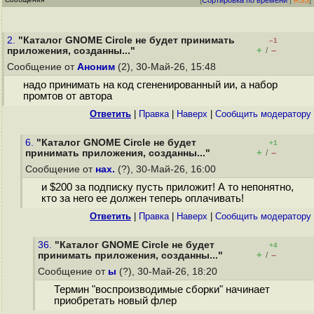
[
Сортировка по времени
|
RSS
]
2.
"Каталог GNOME Circle не будет принимать
–1
+
–
приложения, созданны..."
/
Сообщение от
Аноним
(2), 30-Май-26, 15:48
надо принимать на код сгененированный ии, а набор
промтов от автора
Ответить
|
Правка
|
Наверх
|
Cообщить модератору
6.
"Каталог GNOME Circle не будет
+1
+
–
принимать приложения, созданны..."
/
Сообщение от
нах.
(?), 30-Май-26, 16:00
и $200 за подписку пусть приложит! А то непонятно,
кто за него ее должен теперь оплачивать!
Ответить
|
Правка
|
Наверх
|
Cообщить модератору
36.
"Каталог GNOME Circle не будет
+4
+
–
принимать приложения, созданны..."
/
Сообщение от
ы
(?), 30-Май-26, 18:20
Термин "воспроизводимые сборки" начинает
приобретать новый флер