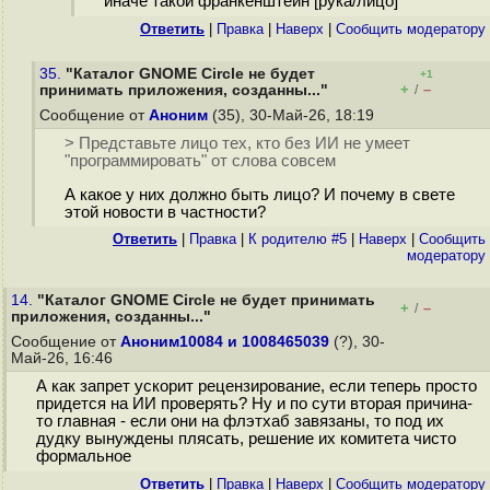
иначе такой франкенштейн [рука/лицо]
Ответить
|
Правка
|
Наверх
|
Cообщить модератору
35.
"Каталог GNOME Circle не будет
+1
+
–
принимать приложения, созданны..."
/
Сообщение от
Аноним
(35), 30-Май-26, 18:19
> Представьте лицо тех, кто без ИИ не умеет
"программировать" от слова совсем
А какое у них должно быть лицо? И почему в свете
этой новости в частности?
Ответить
|
Правка
|
К родителю #5
|
Наверх
|
Cообщить
модератору
14.
"Каталог GNOME Circle не будет принимать
+
–
/
приложения, созданны..."
Сообщение от
Аноним10084 и 1008465039
(?), 30-
Май-26, 16:46
А как запрет ускорит рецензирование, если теперь просто
придется на ИИ проверять? Ну и по сути вторая причина-
то главная - если они на флэтхаб завязаны, то под их
дудку вынуждены плясать, решение их комитета чисто
формальное
Ответить
|
Правка
|
Наверх
|
Cообщить модератору