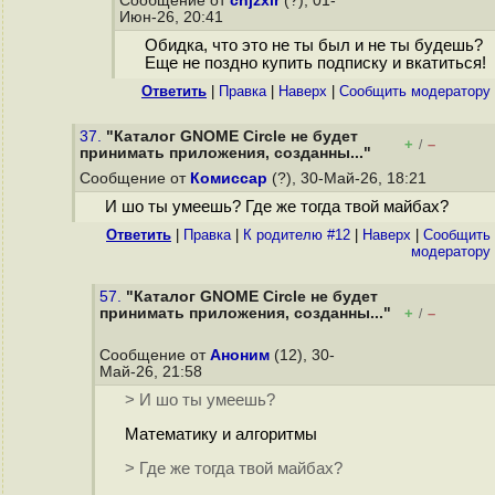
Сообщение от
cnjzxir
(?), 01-
Июн-26, 20:41
Обидка, что это не ты был и не ты будешь?
Еще не поздно купить подписку и вкатиться!
Ответить
|
Правка
|
Наверх
|
Cообщить модератору
37.
"Каталог GNOME Circle не будет
+
–
/
принимать приложения, созданны..."
Сообщение от
Комиссар
(?), 30-Май-26, 18:21
И шо ты умеешь? Где же тогда твой майбах?
Ответить
|
Правка
|
К родителю #12
|
Наверх
|
Cообщить
модератору
57.
"Каталог GNOME Circle не будет
принимать приложения, созданны..."
+
–
/
Сообщение от
Аноним
(12), 30-
Май-26, 21:58
> И шо ты умеешь?
Математику и алгоритмы
> Где же тогда твой майбах?