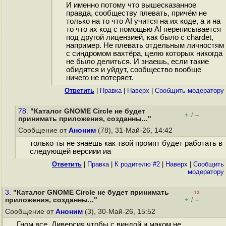
И именно потому что вышесказанное
правда, сообществу плевать, причём не
только на то что AI учится на их коде, а и на
то что их код с помощью AI переписывается
под другой лицензией, как было с chardet,
например. Не плевать отдельным личностям
с синдромом вахтёра, целю которых никогда
не было делиться. И знаешь, если такие
обидятся и уйдут, сообщество вообще
ничего не потеряет.
Ответить
|
Правка
|
Наверх
|
Cообщить модератору
78.
"Каталог GNOME Circle не будет
+
–
/
принимать приложения, созданны..."
Сообщение от
Аноним
(78), 31-Май-26, 14:42
только ты не знаешь как твой промпт будет работать в
следующей версиии иа
Ответить
|
Правка
|
К родителю #2
|
Наверх
|
Cообщить
модератору
3.
"Каталог GNOME Circle не будет принимать
–13
+
–
приложения, созданны..."
/
Сообщение от
Аноним
(3), 30-Май-26, 15:52
Гном все. Диверсия чтобы с виндой и маком не