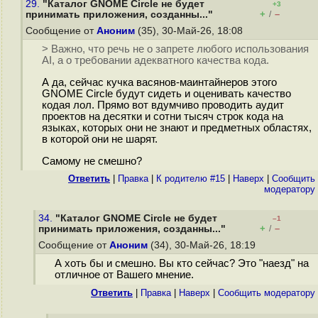
29.
"Каталог GNOME Circle не будет
+3
+
–
принимать приложения, созданны..."
/
Сообщение от
Аноним
(35), 30-Май-26, 18:08
> Важно, что речь не о запрете любого использования
AI, а о требовании адекватного качества кода.
А да, сейчас кучка васянов-маинтайнеров этого
GNOME Circle будут сидеть и оценивать качество
кодая лол. Прямо вот вдумчиво проводить аудит
проектов на десятки и сотни тысяч строк кода на
языках, которых они не знают и предметных областях,
в которой они не шарят.
Самому не смешно?
Ответить
|
Правка
|
К родителю #15
|
Наверх
|
Cообщить
модератору
34.
"Каталог GNOME Circle не будет
–1
+
–
принимать приложения, созданны..."
/
Сообщение от
Аноним
(34), 30-Май-26, 18:19
А хоть бы и смешно. Вы кто сейчас? Это "наезд" на
отличное от Вашего мнение.
Ответить
|
Правка
|
Наверх
|
Cообщить модератору