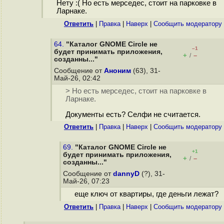
Нету :( Но есть мерседес, стоит на парковке в
Ларнаке.
Ответить
|
Правка
|
Наверх
|
Cообщить модератору
64.
"Каталог GNOME Circle не
–1
будет принимать приложения,
+
–
/
созданны..."
Сообщение от
Аноним
(63), 31-
Май-26, 02:42
> Но есть мерседес, стоит на парковке в
Ларнаке.
Документы есть? Селфи не считается.
Ответить
|
Правка
|
Наверх
|
Cообщить модератору
69.
"Каталог GNOME Circle не
+1
будет принимать приложения,
+
–
/
созданны..."
Сообщение от
dannyD
(?), 31-
Май-26, 07:23
еще ключ от квартиры, где деньги лежат?
Ответить
|
Правка
|
Наверх
|
Cообщить модератору