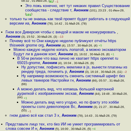
08:32 , 01-Июн-26, (
)
91
–1
Это ложь конечно, нет тут никаких правил Существование
сообщества - следствие т
,
Аноним
(101), 23:23 , 01-Июн-26,
(
)
101
только ты не знаешь как твой промпт будет работать в следующей
версиии иа
,
Аноним
(78), 14:42 , 31-Май-26, (78)
Гном все Диверсия чтобы с виндой и маком не конкурировать
,
Аноним
(3), 15:52 , 30-Май-26, (3)
–13
Почему всё то Они каждую неделю публикуют отчёты https
thisweek gnome org
,
Аноним
(4), 15:57 , 30-Май-26, (4)
+5
Можно каждую неделю копать лопатой, а можно экскаватором
Будут ли в данном конт
,
Аноним
(3), 16:02 , 30-Май-26, (8)
+1
В 50-м релизе что ваш лично не хватает https opennet ru
65015-gnome
,
Аноним
(4), 16:04 , 30-Май-26, (9)
Ну допустим, пофиксить мемлики в js, вынести плагины из
рендер треда, починить р
,
Аноним
(3), 16:16 , 30-Май-26, (11)
–2
Ну например возможность сменить системный шрифт без
левых твикеров Настройки гн
,
Аноним
(66), 05:57 , 31-Май-26,
(66)
А можно делать вид, что копаешь большой картонной
дypилкой с изображением экскав
,
Аноним
(44), 19:48 , 30-Май-26,
(44)
+1
Можно делать вид чего угодно, но по факту это хобби
проекты соло девелоперов Вс
,
Аноним
(3), 21:27 , 30-Май-26,
(55)
–1
гном давно всё как стал 3 x
,
Аноним
(78), 14:43 , 31-Май-26, (79)
Представьте лицо тех, кто без ИИ не умеет программировать от
слова совсем И н
,
Аноним
(5), 16:00 , 30-Май-26, (5)
+4