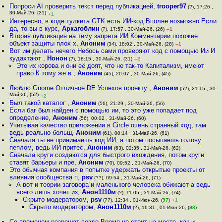
Попроси AI проверить текст перед публикацией
,
trooper97
(?), 17:26 ,
30-Май-26, (21)
+1
Интересно, в коде тулкита GTK есть ИИ-код Вполне возможно Если
да, то вы в курс
,
Аркагоблин
(?), 17:57 , 30-Май-26, (26)
–1
Вторая публикация на тему запрета ИИ Комментарии похожие
объект защиты плох х
,
Аноним
(34), 18:02 , 30-Май-26, (28)
–1
Вот им делать нечего Небось сами проверяют код с помощью Ии И
кудахтают
,
Нонон
(?), 18:15 , 30-Май-26, (31)
–2
Это их корова и они её доят, что не так-то Капитализм, имеют
право К тому же в
,
Аноним
(45), 20:07 , 30-Май-26, (45)
Люблю Gnome Отличное DE Успехов проекту
,
Аноним
(52), 21:15 , 30-
Май-26, (52)
+2
Был такой каталог
,
Аноним
(56), 21:29 , 30-Май-26, (56)
Если баг был найден с помощью ии, то это уже попадает под
определение
,
Аноним
(56), 00:02 , 31-Май-26, (60)
Учитывая качество приложении в Circle очень странный ход, там
ведь реально больш
,
Аноним
(61), 00:14 , 31-Май-26, (61)
Сначала ты не принимаешь код ИИ, а потом посыпаешь голову
пеплом, ведь ИИ притес
,
Аноним
(63), 02:35 , 31-Май-26, (62)
Сначала круги создаются для быстрого вхождения, потом круги
ставят барьеры и пре
,
Аноним
(70), 09:52 , 31-Май-26, (70)
Это обычная компания в попытке удержать открытые проекты от
влияния сообщества п
,
psv
(??), 09:54 , 31-Май-26, (71)
А вот и теории заговора и маленького человека обижают а ведь
всего лишь хочет из
,
Анон1110м
(?), 11:05 , 31-Май-26, (74)
Скрыто модератором
,
psv
(??), 12:34 , 01-Июн-26, (
97
)
+1
Скрыто модератором
,
Анон1110м
(?), 16:31 , 01-Июн-26, (
98
)
Со временем разрешат везде Время не стоит на месте, как и