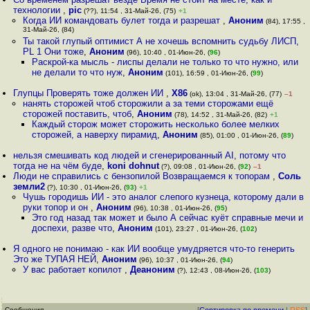
технологии
,
pic
(??), 11:54 , 31-Май-26, (75)
+1
Когда ИИ командовать булет тогда и разрешат
,
Аноним
(84), 17:55 ,
31-Май-26, (84)
Ты такой глупый оптимист А не хочешь вспомнить судьбу ЛИСП,
PL 1 Они тоже
,
Аноним
(96), 10:40 , 01-Июн-26, (
96
)
Раскрой-ка мысль - лиспы делали не только то что нужно, или
не делали то что нуж
,
Аноним
(101), 16:59 , 01-Июн-26, (
99
)
Глупцы Проверять тоже должен ИИ
,
X86
(ok), 13:04 , 31-Май-26, (77)
–1
нанять сторожей чтоб сторожили а за теми сторожами ещё
сторожей поставить, чтоб
,
Аноним
(78), 14:52 , 31-Май-26, (82)
+1
Каждый сторож может сторожить несколько более мелких
сторожей, а наверху пирамид
,
Аноним
(85), 01:00 , 01-Июн-26, (
89
)
нельзя смешивать код людей и сгенерированный AI, потому что
тогда не на чём буде
,
koni dohnut
(?), 09:08 , 01-Июн-26, (
92
)
–1
Люди не справились с бензопилой Возвращаемся к топорам
,
Соль
земли2
(?), 10:30 , 01-Июн-26, (
93
)
+1
Чушь городишь ИИ - это аналог слепого кузнеца, которому дали в
руки топор и он
,
Аноним
(96), 10:38 , 01-Июн-26, (
95
)
Это год назад так может и было А сейчас куёт справные мечи и
доспехи, разве что
,
Аноним
(101), 23:27 , 01-Июн-26, (
102
)
Я одного не понимаю - как ИИ вообще умудряется что-то генерить
Это же ТУПАЯ НЕЙ
,
Аноним
(96), 10:37 , 01-Июн-26, (
94
)
У вас работает копилот
,
Деаноним
(?), 12:43 , 08-Июн-26, (
103
)
Сообщения