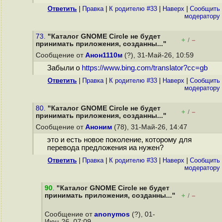
Ответить
|
Правка
|
К родителю #33
|
Наверх
|
Cообщить
модератору
73.
"Каталог GNOME Circle не будет
+
–
/
принимать приложения, созданны..."
Сообщение от
Анон1110м
(?), 31-Май-26, 10:59
Забыли о
https://www.bing.com/translator?cc=gb
Ответить
|
Правка
|
К родителю #33
|
Наверх
|
Cообщить
модератору
80.
"Каталог GNOME Circle не будет
+
–
/
принимать приложения, созданны..."
Сообщение от
Аноним
(78), 31-Май-26, 14:47
это и есть новое поколение, которому для
перевода предложения иа нужен?
Ответить
|
Правка
|
К родителю #33
|
Наверх
|
Cообщить
модератору
90
.
"Каталог GNOME Circle не будет
принимать приложения, созданны..."
+
–
/
Сообщение от
anonymos
(?), 01-
Июн-26, 07:09