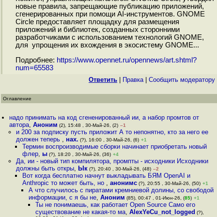
новые правила, запрещающие публикацию приложений,
сгенерированных при помощи AI-инструментов. GNOME
Circle предоставляет площадку для размещения
приложений и библиотек, созданных сторонними
разработчиками с использованием технологий GNOME,
для упрощения их вхождения в экосистему GNOME...
Подробнее:
https://www.opennet.ru/opennews/art.shtml?
num=65583
Ответить
|
Правка
|
Cообщить модератору
Оглавление
надо принимать на код сгененированный ии, а набор промтов от
автора
,
Аноним
(2), 15:48 , 30-Май-26, (2)
–1
и 200 за подписку пусть приложит А то непонятно, кто за него ее
должен теперь
,
нах.
(?), 16:00 , 30-Май-26, (6)
+1
Термин воспроизводимые сборки начинает приобретать новый
флер
,
ы
(?), 18:20 , 30-Май-26, (36)
+4
Да, ии - новый тип компилятора, промпты - исходники Исходники
должны быть откры
,
Ык
(?), 20:40 , 30-Май-26, (48)
–2
Вот когда бесплатно начнут выкладывать БЯМ OpenAI и
Anthropic то может быть, но
,
анонимс
(?), 20:55 , 30-Май-26, (50)
+1
А что случилось с пиратами кремниевой долины, со свободой
информации, с я бы не
,
Аноним
(85), 00:47 , 01-Июн-26, (
85
)
+1
Ты не понимаешь, как работает Open Source Само его
существование не какая-то ма
,
AlexYeCu_not_logged
(?),