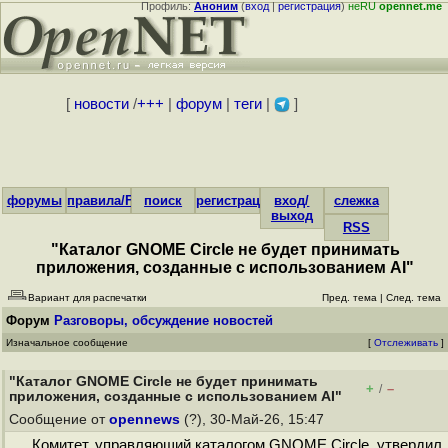
Профиль:
Аноним
(
вход
|
регистрация
)
неRU
opennet.me
[
новости
/
+++
|
форум
|
теги
|
]
форумы
правила/FAQ
поиск
регистрация
вход/
слежка
выход
RSS
"Каталог GNOME Circle не будет принимать
приложения, созданные с использованием AI"
Вариант для распечатки
Пред. тема
|
След. тема
Форум
Разговоры, обсуждение новостей
Изначальное сообщение
[
Отслеживать
]
"Каталог GNOME Circle не будет принимать
+
–
/
приложения, созданные с использованием AI"
Сообщение от
opennews
(?), 30-Май-26, 15:47
Комитет, управляющий каталогом GNOME Circle, утвердил