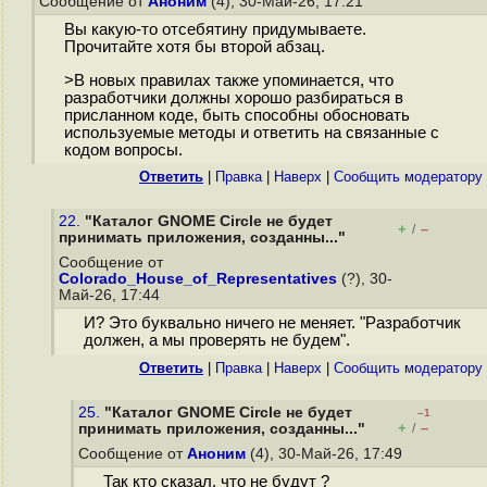
Сообщение от
Аноним
(4), 30-Май-26, 17:21
Вы какую-то отсебятину придумываете.
Прочитайте хотя бы второй абзац.
>В новых правилах также упоминается, что
разработчики должны хорошо разбираться в
присланном коде, быть способны обосновать
используемые методы и ответить на связанные с
кодом вопросы.
Ответить
|
Правка
|
Наверх
|
Cообщить модератору
22.
"Каталог GNOME Circle не будет
+
–
/
принимать приложения, созданны..."
Сообщение от
Colorado_House_of_Representatives
(?), 30-
Май-26, 17:44
И? Это буквально ничего не меняет. "Разработчик
должен, а мы проверять не будем".
Ответить
|
Правка
|
Наверх
|
Cообщить модератору
25.
"Каталог GNOME Circle не будет
–1
+
–
принимать приложения, созданны..."
/
Сообщение от
Аноним
(4), 30-Май-26, 17:49
Так кто сказал, что не будут ?