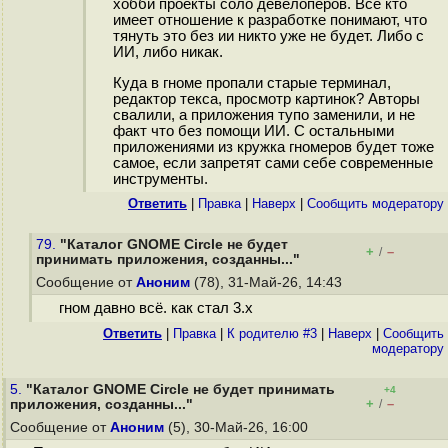
хобби проекты соло девелоперов. Все кто
имеет отношение к разработке понимают, что
тянуть это без ии никто уже не будет. Либо с
ИИ, либо никак.
Куда в гноме пропали старые терминал,
редактор текса, просмотр картинок? Авторы
свалили, а приложения тупо заменили, и не
факт что без помощи ИИ. С остальными
приложениями из кружка гномеров будет тоже
самое, если запретят сами себе современные
инструменты.
Ответить
|
Правка
|
Наверх
|
Cообщить модератору
79.
"Каталог GNOME Circle не будет
+
–
/
принимать приложения, созданны..."
Сообщение от
Аноним
(78), 31-Май-26, 14:43
гном давно всё. как стал 3.x
Ответить
|
Правка
|
К родителю #3
|
Наверх
|
Cообщить
модератору
5.
"Каталог GNOME Circle не будет принимать
+4
+
–
приложения, созданны..."
/
Сообщение от
Аноним
(5), 30-Май-26, 16:00