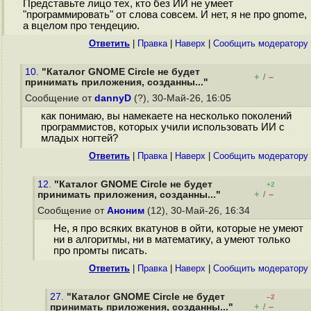
Представьте лицо тех, кто без ИИ не умеет
"программировать" от слова совсем. И нет, я не про gnome,
а вцелом про тендецию.
Ответить
|
Правка
|
Наверх
|
Cообщить модератору
10.
"Каталог GNOME Circle не будет
+
–
/
принимать приложения, созданны..."
Сообщение от
dannyD
(?), 30-Май-26, 16:05
как понимаю, вы намекаете на несколько поколений
программистов, которых учили использовать ИИ с
младых ногтей?
Ответить
|
Правка
|
Наверх
|
Cообщить модератору
12.
"Каталог GNOME Circle не будет
+2
+
–
принимать приложения, созданны..."
/
Сообщение от
Аноним
(12), 30-Май-26, 16:34
Не, я про всяких вкатунов в ойти, которые не умеют
ни в алгоритмы, ни в математику, а умеют только
про промты писать.
Ответить
|
Правка
|
Наверх
|
Cообщить модератору
27.
"Каталог GNOME Circle не будет
–2
+
–
принимать приложения, созданны..."
/