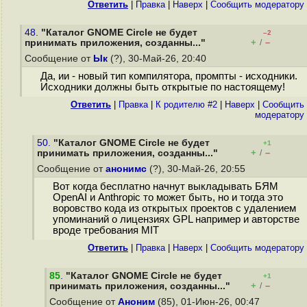
Ответить
|
Правка
|
Наверх
|
Cообщить модератору
48.
"Каталог GNOME Circle не будет
–2
+
–
принимать приложения, созданны..."
/
Сообщение от
Ык
(?), 30-Май-26, 20:40
Да, ии - новый тип компилятора, промпты - исходники.
Исходники должны быть открытые по настоящему!
Ответить
|
Правка
|
К родителю #2
|
Наверх
|
Cообщить
модератору
50.
"Каталог GNOME Circle не будет
+1
+
–
принимать приложения, созданны..."
/
Сообщение от
анонимс
(?), 30-Май-26, 20:55
Вот когда бесплатно начнут выкладывать БЯМ
OpenAI и Anthropic то может быть, но и тогда это
воровство кода из открытых проектов с удалением
упоминаний о лицензиях GPL например и авторстве
вроде требования MIT
Ответить
|
Правка
|
Наверх
|
Cообщить модератору
85
.
"Каталог GNOME Circle не будет
+1
+
–
принимать приложения, созданны..."
/
Сообщение от
Аноним
(85), 01-Июн-26, 00:47