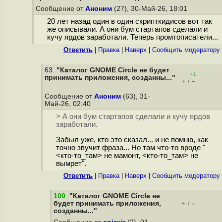
Сообщение от
Аноним
(27), 30-Май-26, 18:01
20 лет назад один в один скрипткидисов вот так
же описывали. А они бум стартапов сделали и
кучу ярдов заработали. Теперь промтописатели...
Ответить
|
Правка
|
Наверх
|
Cообщить модератору
63.
"Каталог GNOME Circle не будет
+1
принимать приложения, созданны..."
+
–
/
Сообщение от
Аноним
(63), 31-
Май-26, 02:40
> А они бум стартапов сделали и кучу ярдов
заработали.
Забыл уже, кто это сказал... и не помню, как
точно звучит фраза... Но там что-то вроде "
<кто-то_там> не мамонт, <кто-то_там> не
вымрет".
Ответить
|
Правка
|
Наверх
|
Cообщить модератору
100
.
"Каталог GNOME Circle не
будет принимать приложения,
+
–
/
созданны..."