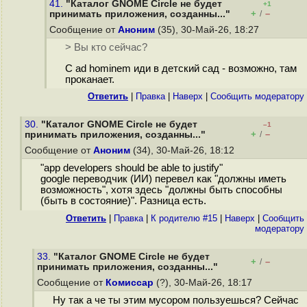
41.
"Каталог GNOME Circle не будет
+1
+
–
принимать приложения, созданны..."
/
Сообщение от
Аноним
(35), 30-Май-26, 18:27
> Вы кто сейчас?
С ad hominem иди в детский сад - возможно, там
проканает.
Ответить
|
Правка
|
Наверх
|
Cообщить модератору
30.
"Каталог GNOME Circle не будет
–1
+
–
принимать приложения, созданны..."
/
Сообщение от
Аноним
(34), 30-Май-26, 18:12
"app developers should be able to justify"
google переводчик (ИИ) перевел как "должны иметь
возможность", хотя здесь "должны быть способны
(быть в состояние)". Разница есть.
Ответить
|
Правка
|
К родителю #15
|
Наверх
|
Cообщить
модератору
33.
"Каталог GNOME Circle не будет
+
–
/
принимать приложения, созданны..."
Сообщение от
Комиссар
(?), 30-Май-26, 18:17
Ну так а че ты этим мусором пользуешься? Сейчас