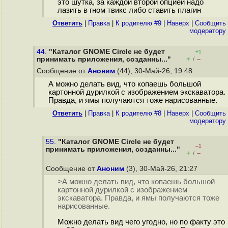
это шутка, за каждой второй опцией надо
лазить в гном твикс либо ставить плагин
Ответить
|
Правка
|
К родителю #9
|
Наверх
|
Cообщить
модератору
44.
"Каталог GNOME Circle не будет
+1
+
–
принимать приложения, созданны..."
/
Сообщение от
Аноним
(44), 30-Май-26, 19:48
А можно делать вид, что копаешь большой
картонной дypилкой с изображением экскаватора.
Правда, и ямы получаются тоже нарисованные.
Ответить
|
Правка
|
К родителю #8
|
Наверх
|
Cообщить
модератору
55.
"Каталог GNOME Circle не будет
–1
принимать приложения, созданны..."
+
–
/
Сообщение от
Аноним
(3), 30-Май-26, 21:27
>А можно делать вид, что копаешь большой
картонной дypилкой с изображением
экскаватора. Правда, и ямы получаются тоже
нарисованные.
Можно делать вид чего угодно, но по факту это