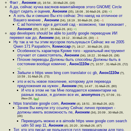
Факт
,
Аноним
(4), 16:54 , 30-Май-26, (16)
А да, сейчас кучка васянов-маинтайнеров этого GNOME Circle
будут сидеть и оценив
,
Аноним
(35), 18:08 , 30-Май-26, (29)
+3
А хоть бы и смешно Вы кто сейчас Это наезд на отличное от
Вашего мнение
,
Аноним
(34), 18:19 , 30-Май-26, (34)
–1
С ad hominem иди в детский сад - возможно, там проканает
,
Аноним
(35), 18:27 , 30-Май-26, (41)
+1
app developers should be able to justify google переводчик ИИ
перевел как до
,
Аноним
(34), 18:12 , 30-Май-26, (30)
–1
Ну так а че ты этим мусором пользуешься Сейчас же не 2005
Qwen 171 Разработч
,
Комиссар
(?), 18:17 , 30-Май-26, (33)
Особенность характера Кроме того - идеальный инструмент
отучает от самостоятель
,
Аноним
(34), 18:22 , 30-Май-26, (38)
Плохие переводы Должны быть способны Должны быть в
состоянии вообще комично
,
Анон1110м
(?), 10:57 , 31-Май-26, (72)
+1
Забыли о https www bing com translator cc gb
,
Анон1110м
(?),
10:59 , 31-Май-26, (73)
это и есть новое поколение, которому для перевода
предложения иа нужен
,
Аноним
(78), 14:47 , 31-Май-26, (80)
И что в этом не так Мне попадаются комментарии на
разных языках, я должен все их
,
anonymos
(?), 07:09 , 01-
Июн-26, (
)
90
https translate google com
,
Аноним
(4), 18:51 , 30-Май-26, (42)
Зачем Вы кинули эту ссылку Сейчас лично проверил -
должны иметь возможность пе
,
Аноним
(34), 20:09 , 30-Май-26,
(46)
Переводить можно и в aimode https www google com search
udm 50 aep 11
,
Аноним
(4), 20:20 , 30-Май-26, (47)
Тот, кто это писал не пользуется гугл переводчиком для того,