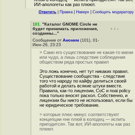
ИИ-апологеты как раз плюют.
Ответить
|
Правка
|
Наверх
|
Cообщить модератору
101
.
"Каталог GNOME Circle не
будет принимать приложения,
+
–
/
созданны..."
Сообщение от
Аноним
(101), 01-
Июн-26, 23:23
> Само его существование не какая-то магия
или чудо, а лишь следствие соблюдения
обществом ряда простых правил
Это ложь конечно, нет тут никаких правил.
Существование сообщества - следствие
того что народу по кайфу делиться своей
работой и делать всякие штуки вместе.
Правила, как-то лицензии, CoC и noai policy
пока только вносят раскол. Собственно, и
лицензии бы никто не использовал, если бы
не юридическое требование.
> которые плюс-минус соответствуют
концепции «не плюй в колодец — испить
пригодится». Так вот, ИИ-апологеты как раз
плюют.