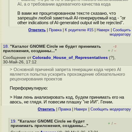
AI, а о требовании адекватного качества кода
В вами же процитированном тексте сказано, что
запрещён любой заметный AI-генерируемый код - "or
other indications of AI-generated output will be rejected".
Ответить
|
Правка
|
К родителю #15
|
Наверх
|
Cообщить
модератору
18.
"Каталог GNOME Circle не будет принимать
–2
+
–
приложения, созданны..."
/
Сообщение от
Colorado_House_of_Representatives
(?),
30-Май-26, 17:12
> Основной причиной запрета генерации кода через AI
является попытка ускорить прохождение обязательного
рецензирования проектов
Переформулирую:
> Нам лень анализировать код, будем принимать его на
авось, не глядя. И повесим плашку "не ИИ". Гении.
Ответить
|
Правка
|
Наверх
|
Cообщить модератору
19.
"Каталог GNOME Circle не будет
+
–
/
принимать приложения, созданны..."