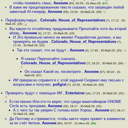
чтобы понимать смыс
,
Аноним
(85), 00:55 , 01-Июн-26, (
87
)
В вами же процитированном тексте сказано, что запрещён любой
заметный AI-генерир
,
Аноним
(58), 23:26 , 30-Май-26, (58)
+1
Переформулирую
,
Colorado_House_of_Representatives
(?), 17:12 , 30-
Май-26, (18)
–2
Вы какую-то отсебятину придумываете Прочитайте хотя бы второй
абзац
,
Аноним
(4), 17:21 , 30-Май-26, (19)
И Это буквально ничего не меняет Разработчик должен, а мы
проверять не будем
,
Colorado_House_of_Representatives
(?),
17:44 , 30-Май-26, (22)
Так кто сказал, что не будут
,
Аноним
(4), 17:49 , 30-Май-26, (25)
–1
Я сказал Перечитайте сначала
,
Colorado_House_of_Representatives
(?), 18:23 , 30-Май-26, (39)
–
1
Он сказал Какой он, посмотрите
,
Аноним
(67), 06:16 , 31-
Май-26, (67)
ИИ прекрасно справится с этой задачей Скормил ему письмо с
вопросами и получил
,
pofigist
(?), 23:58 , 30-Май-26, (59)
Проверять будут с помощью ИИ
,
Entertainer
(ok), 17:23 , 30-Май-26, (20)
–
1
Естественно Или кто-то верит, что среди маинтайнеров GNOME
Circle есть программ
,
Аноним
(35), 18:17 , 30-Май-26, (32)
А с чего ты так уверен С головы взял Хорош
,
Аноним
(67), 06:17 ,
31-Май-26, (68)
Да Поэтому и стремаются, чтобы никто через промпт в комментах
за их счёт биткои
,
Аноним
(85), 00:57 , 01-Июн-26, (
88
)