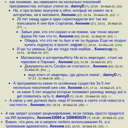
как понимаю, вы намекаете на несколько поколений
программистов, которых учили ис
,
dannyD
(?), 16:05 , 30-Май-26, (10)
Не, я про всяких вкатунов в ойти, которые не умеют ни в
алгоритмы, ни в математи
,
Аноним
(12), 16:34 , 30-Май-26, (12)
+2
20 лет назад один в один скрипткидисов вот так же
описывали А они бум стартапов
,
Аноним
(27), 18:01 , 30-Май-26,
(27)
–2
Забыл уже, кто это сказал и не помню, как точно звучит
фраза Но там что-то
,
Аноним
(63), 02:40 , 31-Май-26, (63)
+1
Обидка, что это не ты был и не ты будешь Еще не поздно
купить подписку и вкатит
,
cnjzxir
(?), 20:41 , 01-Июн-26, (
100
)
И шо ты умеешь Где же тогда твой майбах
,
Комиссар
(?),
18:21 , 30-Май-26, (37)
Математику и алгоритмыНету Но есть мерседес, стоит на
парковке в Ларнаке
,
Аноним
(12), 21:58 , 30-Май-26, (57)
Документы есть Селфи не считается
,
Аноним
(63), 02:42 ,
31-Май-26, (64)
–1
еще ключ от квартиры, где деньги лежат
,
dannyD
(?),
07:23 , 31-Май-26, (69)
+1
А программисты какие-то особенные существа За 5 лет
несколько поколений уже сме
,
Аноним
(17), 17:11 , 30-Май-26, (17)
за каких 5 лет модели которые понимают разницу между put и
get появились чуть б
,
dannyD
(?), 19:40 , 30-Май-26, (43)
+1
А какое у них должно быть лицо И почему в свете этой новости в
частности
,
Аноним
(35), 18:19 , 30-Май-26, (35)
+1
А как запрет ускорит рецензирование, если теперь просто придется
на ИИ проверять
,
Аноним10084 и 1008465039
(?), 16:46 , 30-Май-26, (14)
Важно, что речь не о запрете любого использования AI, а о
требовании адекватного
,
Аноним
(15), 16:53 , 30-Май-26, (15)
+3