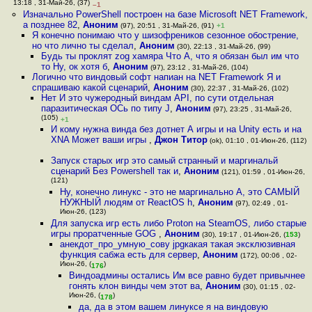
13:18 , 31-Май-26, (37)
–1
Изначально PowerShell построен на базе Microsoft NET Framework,
а позднее 82
,
Аноним
(97), 20:51 , 31-Май-26, (91)
+1
Я конечно понимаю что у шизофреников сезонное обострение,
но что лично ты сделал
,
Аноним
(30), 22:13 , 31-Май-26, (99)
Будь ты проклят zog хамяра Что А, что я обязан был им что
то Ну, ок хотя б
,
Аноним
(97), 23:12 , 31-Май-26, (104)
Логично что виндовый софт напиан на NET Framework Я и
спрашиваю какой сценарий
,
Аноним
(30), 22:37 , 31-Май-26, (102)
Нет И это чужеродный виндам API, по сути отдельная
паразитическая ОСь по типу J
,
Аноним
(97), 23:25 , 31-Май-26,
(105)
+1
И кому нужна винда без дотнет А игры и на Unity есть и на
XNA Может ваши игры
,
Джон Титор
(ok), 01:10 , 01-Июн-26, (112)
Запуск старых игр это самый странный и маргинальй
сценарий Без Powershell так и
,
Аноним
(121), 01:59 , 01-Июн-26,
(121)
Ну, конечно линукс - это не маргинально А, это САМЫЙ
НУЖНЫЙ людям от ReactOS h
,
Аноним
(97), 02:49 , 01-
Июн-26, (123)
Для запуска игр есть либо Proton на SteamOS, либо старые
игры проратченные GOG
,
Аноним
(30), 19:17 , 01-Июн-26, (
153
)
анекдот_про_умную_сову jpgкакая такая эксклюзивная
функция сабжа есть для сервер
,
Аноним
(172), 00:06 , 02-
Июн-26, (
)
176
Виндоадмины остались Им все равно будет привычнее
гонять клон винды чем этот ва
,
Аноним
(30), 01:15 , 02-
Июн-26, (
)
178
да, да в этом вашем линуксе я на виндовую