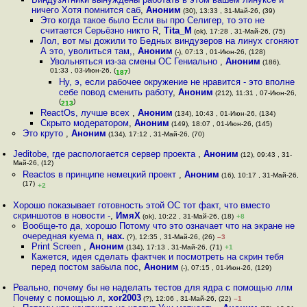
ничего Хотя помнится саб
,
Аноним
(30), 13:33 , 31-Май-26, (39)
Это когда такое было Если вы про Селигер, то это не
считается Серьёзно никто R
,
Tita_M
(ok), 17:28 , 31-Май-26, (75)
Лол, вот мы дожили то Бедных виндузеров на линух сгоняют
А это, уволиться там,
,
Аноним
(-), 07:13 , 01-Июн-26, (128)
Увольняться из-за смены ОС Гениально
,
Аноним
(186),
01:33 , 03-Июн-26, (
)
187
Ну, э, если рабочее окружение не нравится - это вполне
себе повод сменить работу
,
Аноним
(212), 11:31 , 07-Июн-26,
(
)
213
ReactOs, лучше всех
,
Аноним
(134), 10:43 , 01-Июн-26, (134)
Скрыто модератором
,
Аноним
(149), 18:07 , 01-Июн-26, (145)
Это круто
,
Аноним
(134), 17:12 , 31-Май-26, (70)
Jeditobe, где распологается сервер проекта
,
Аноним
(12), 09:43 , 31-
Май-26, (12)
Reactos в принципе немецкий проект
,
Аноним
(16), 10:17 , 31-Май-26,
(17)
+2
Хорошо показывает готовность этой ОС тот факт, что вместо
скриншотов в новости -
,
ИмяХ
(ok), 10:22 , 31-Май-26, (18)
+8
Вообще-то да, хорошо Потому что это означает что на экране не
очередная куема п
,
нах.
(?), 12:35 , 31-Май-26, (26)
–3
Print Screen
,
Аноним
(134), 17:13 , 31-Май-26, (71)
+1
Кажется, идея сделать фактчек и посмотреть на скрин тебя
перед постом забыла пос
,
Аноним
(-), 07:15 , 01-Июн-26, (129)
Реально, почему бы не наделать тестов для ядра с помощью ллм
Почему с помощью л
,
xor2003
(?), 12:06 , 31-Май-26, (22)
–1