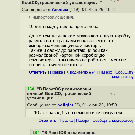
+
–
/
BootCD, графический установщик ..."
Сообщение от
Аноним
(149), 01-Июн-26, 18:18
> импортозамещения,
10 лет назад у них не прокатило...
Да и с тем же успехом можно картонную коробку
размалевать красками и сказать что это
импортозамещающий компьютер...
Так же и сабжу до работающй оси как
размалёваной картонной коробки до
компьютера... там ничего не работает... чего не
коснись - ничего не готово...
Ответить
|
Правка
|
К родителю #74
|
Наверх
|
Cообщить
модератору
160
.
"В ReactOS реализованы
единый BootCD, графический
+
–
/
установщик ..."
Сообщение от
pofigist
(?), 01-Июн-26, 19:50
10 лет назад была немного иная ситуация...
Ответить
|
Правка
|
Наверх
|
Cообщить модератору
164
.
"В ReactOS реализованы