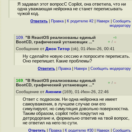
Я задавал этот вопросC Copilot, она ответила, что ни
одна уважающая нейронка не станет переписывать
чужой код.
Ответить
|
Правка
|
К родителю #2
|
Наверх
|
Cообщить
модератору
109.
"В ReactOS реализованы единый
+5
+
–
BootCD, графический установщик ..."
/
Сообщение от
Джон Титор
(ok), 01-Июн-26, 00:41
Ну сделайте новую сессию и попросите переписать.
Оно перепишет. Какие проблемы?
Ответить
|
Правка
|
Наверх
|
Cообщить модератору
169
.
"В ReactOS реализованы единый
+
–
/
BootCD, графический установщик ..."
Сообщение от
Аноним
(169), 01-Июн-26, 22:46
Ответ с подвохом. Ни одна нейронка не имеет
самоуважения, в лучшем случае они его
симулируют, но симуляция довольно поверхностна.
Таким образом, copilot тебя покрутил на
детродоргане и, формально ответив на твой вопрос,
не ответил на него по сути.
Ответить
|
Правка
|
К родителю #30
|
Наверх
|
Cообщить