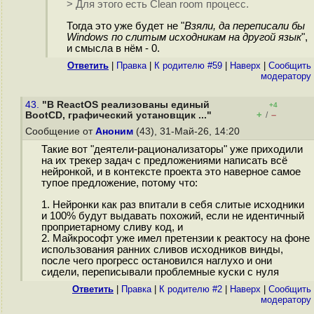
> Для этого есть Clean room процесс.
Тогда это уже будет не "
Взяли, да переписали бы
Windows по слитым исходникам на другой язык
",
и смысла в нём - 0.
Ответить
|
Правка
|
К родителю #59
|
Наверх
|
Cообщить
модератору
43.
"В ReactOS реализованы единый
+4
+
–
BootCD, графический установщик ..."
/
Сообщение от
Аноним
(43), 31-Май-26, 14:20
Такие вот "деятели-рационализаторы" уже приходили
на их трекер задач с предложениями написать всё
нейронкой, и в контексте проекта это наверное самое
тупое предложение, потому что:
1. Нейронки как раз впитали в себя слитые исходники
и 100% будут выдавать похожий, если не идентичный
проприетарному сливу код, и
2. Майкрософт уже имел претензии к реактосу на фоне
использования ранних сливов исходников винды,
после чего прогресс остановился наглухо и они
сидели, переписывали проблемные куски с нуля
Ответить
|
Правка
|
К родителю #2
|
Наверх
|
Cообщить
модератору