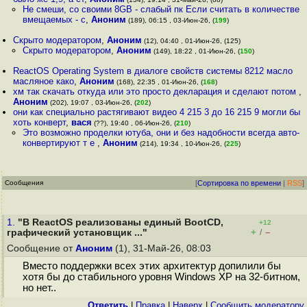
Не смеши, со своими 8GB - слабый пк Если считать в количестве
вмещаемых - с
,
Аноним
(189), 06:15 , 03-Июн-26, (
199
)
Скрыто модератором
,
Аноним
(12), 04:40 , 01-Июн-26, (125)
Скрыто модератором
,
Аноним
(149), 18:22 , 01-Июн-26, (
150
)
ReactOS Operating System в диалоге свойств системы 8212 масло
масляное како
,
Аноним
(168), 22:35 , 01-Июн-26, (
168
)
хм так скачать откуда или это просто декларация и сделают потом
,
Аноним
(202), 19:07 , 03-Июн-26, (
202
)
они как специально растягивают видео 4 215 3 до 16 215 9 могли бы
хоть конверт
,
вася
(??), 19:40 , 06-Июн-26, (
210
)
Это возможно проделки ютуба, они и без надобности всегда авто-
конвертируют т е
,
Аноним
(214), 19:34 , 10-Июн-26, (
225
)
Сообщения
[
Сортировка по времени
|
RSS
]
1.
"В ReactOS реализованы единый BootCD,
+12
+
–
графический установщик ..."
/
Сообщение от
Аноним
(1), 31-Май-26, 08:03
Вместо поддержки всех этих архитектур допилили бы
хотя бы до стабильного уровня Windows XP на 32-битном,
но нет..
Ответить
|
Правка
|
Наверх
|
Cообщить модератору