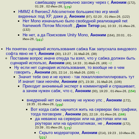
самбашару непривычно захожу через г
,
Аноним
(172),
01:28 , 02-Июн-26, (
)
179
HMM2 4 fheroes2 Абсолютное большинство игр мной
виденных под XP, даже д
,
Аноним
(97), 02:20 , 01-Июн-26, (122)
Нет Mono изначально было свободной реализацией net
framework Потом Microsoft
,
Джон Титор
(ok), 10:33 , 01-Июн-26,
(132)
Не нет, а да Поисковик Unity Mono
,
Аноним
(164), 20:01 , 01-
Июн-26, (
)
161
Нн понятен сценарий использования сабжа Как запускала виндового
софта явно не т
,
Аноним
(30), 13:27 , 31-Май-26, (38)
Поставим вопрос иначе откуда ты взял, что у сабжа должен быть
сценарий использо
,
Аноним
(49), 14:33 , 31-Май-26, (49)
+2
Ну если нет сценария использования, то вообще не о чем
говорить
,
Аноним
(30), 22:14 , 31-Май-26, (100)
+1
Значит тебе оно и не нужно - так покалловентиллировать тут
И значит таки неочём
,
Аноним
(97), 23:30 , 31-Май-26, (106)
Приходит анонимный эксперт в комментарий и спрашивает,
а зачем нужен сабж, что с
,
Аноним
(30), 19:20 , 01-Июн-26, (
154
)
внедрений нет оно никому не нужно упс
,
Аноним
(172),
19:35 , 01-Июн-26, (
)
159
Вот когда сабж научится жить на серверах без графики,
тогда поговорим
,
Аноним
(30), 22:19 , 01-Июн-26, (
166
)
да неважно на серверах или на дестопах или на
роутерах или на одноплатниках, не
,
Аноним
(172),
23:39 , 01-Июн-26, (
)
173
Скрыто модератором
,
Аноним
(214), 19:23 , 10-Июн-26,
(
)
221