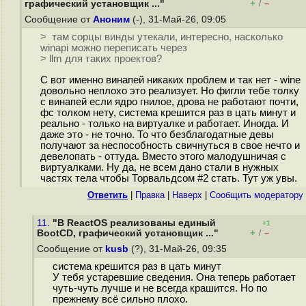
+
–
графический установщик ..."
/
Сообщение от
Аноним
(-), 31-Май-26, 09:05
> там сорцы винды утекали, интересно, насколько
winapi можно переписать через
> llm для таких проектов?
С вот именно винапей никаких проблем и так нет - wine
довольно неплохо это реализует. Но фигли тебе толку
с винапей если ядро гнилое, дрова не работают почти,
фс толком нету, система крешится раз в цать минут и
реально - только на виртуалке и работает. Иногда. И
даже это - не точно. То что безблагодатные девы
получают за неспособность свичнуться в свое нечто и
девелопать - оттуда. Вместо этого малодушничая с
виртуалками. Ну да, не всем дано стали в нужных
частях тела чтобы Торвальдсом #2 стать. Тут уж увы.
Ответить
|
Правка
|
Наверх
|
Cообщить модератору
11.
"В ReactOS реализованы единый
+1
+
–
BootCD, графический установщик ..."
/
Сообщение от
kusb
(?), 31-Май-26, 09:35
система крешится раз в цать минут
У тебя устаревшие сведения. Она теперь работает
чуть-чуть лучше и не всегда крашится. Но по
прежнему всё сильно плохо.