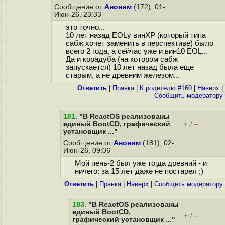
Сообщение от
Аноним
(172), 01-
Июн-26, 23:33
это точно...
10 лет назад EOLу винХР (который типа
сабж хочет заменить в перспективе) было
всего 2 года, а сейчас уже и вин10 EOL...
Да и корадуба (на котором сабж
запускается) 10 лет назад была еще
старым, а не древним железом...
Ответить
|
Правка
|
К родителю #160
|
Наверх
|
Cообщить модератору
181
.
"В ReactOS реализованы
единый BootCD, графический
+
–
/
установщик ..."
Сообщение от
Аноним
(181), 02-
Июн-26, 09:06
Мой пень-2 был уже тогда древний - и
ничего: за 15 лет даже не постарел ;)
Ответить
|
Правка
|
Наверх
|
Cообщить модератору
183
.
"В ReactOS реализованы
единый BootCD,
+
–
/
графический установщик ..."