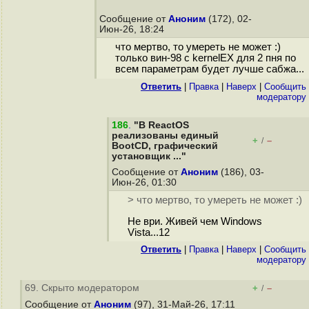
Сообщение от
Аноним
(172), 02-
Июн-26, 18:24
что мертво, то умереть не может :)
только вин-98 с kernelEX для 2 пня по
всем параметрам будет лучше сабжа...
Ответить
|
Правка
|
Наверх
|
Cообщить
модератору
186
.
"В ReactOS
реализованы единый
+
–
/
BootCD, графический
установщик ..."
Сообщение от
Аноним
(186), 03-
Июн-26, 01:30
> что мертво, то умереть не может :)
Не ври. Живей чем Windows
Vista...12
Ответить
|
Правка
|
Наверх
|
Cообщить
модератору
69. Скрыто модератором
+
–
/
Сообщение от
Аноним
(97), 31-Май-26, 17:11