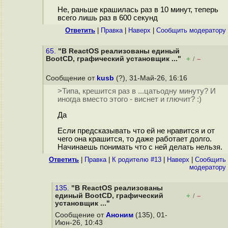
Не, раньше крашилась раз в 10 минут, теперь
всего лишь раз в 600 секунд
Ответить
|
Правка
|
Наверх
|
Cообщить модератору
65.
"В ReactOS реализованы единый
BootCD, графический установщик ..."
+
–
/
Сообщение от
kusb
(?), 31-Май-26, 16:16
>Типа, крешится раз в ...цатьодну минуту? И
иногда вместо этого - виснет и глючит? :)
Да
Если предсказывать что ей не нравится и от
чего она крашится, то даже работает долго.
Начинаешь понимать что с ней делать нельзя.
Ответить
|
Правка
|
К родителю #13
|
Наверх
|
Cообщить
модератору
135.
"В ReactOS реализованы
единый BootCD, графический
+
–
/
установщик ..."
Сообщение от
Аноним
(135), 01-
Июн-26, 10:43