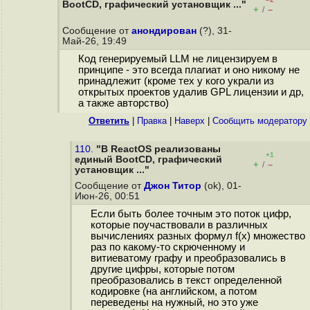
BootCD, графический установщик ..."
+
–
/
Сообщение от
анондирован
(?), 31-
Май-26, 19:49
Код генерируемый LLM не лицензируем в
принципе - это всегда плагиат и оно никому не
принадлежит (кроме тех у кого украли из
открытых проектов удалив GPL лицензии и др,
а также авторство)
Ответить
|
Правка
|
Наверх
|
Cообщить модератору
110.
"В ReactOS реализованы
+1
единый BootCD, графический
+
–
/
установщик ..."
Сообщение от
Джон Титор
(ok), 01-
Июн-26, 00:51
Если быть более точным это поток цифр,
которые поучаствовали в различных
вычислениях разных формул f(x) множество
раз по какому-то скрюченному и
витиеватому графу и преобразовались в
другие цифры, которые потом
преобразовались в текст определенной
кодировке (на английском, а потом
переведены на нужный, но это уже