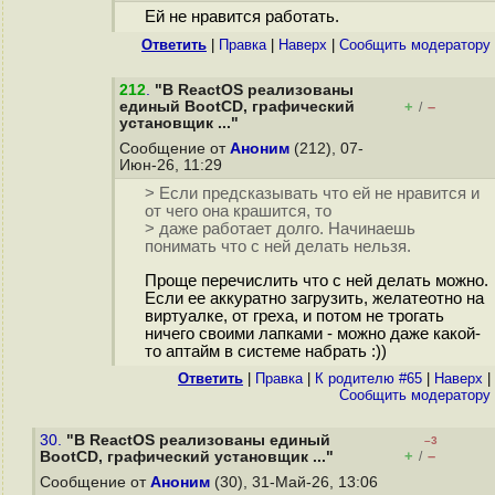
Ей не нравится работать.
Ответить
|
Правка
|
Наверх
|
Cообщить модератору
212
.
"В ReactOS реализованы
единый BootCD, графический
+
–
/
установщик ..."
Сообщение от
Аноним
(212), 07-
Июн-26, 11:29
> Если предсказывать что ей не нравится и
от чего она крашится, то
> даже работает долго. Начинаешь
понимать что с ней делать нельзя.
Проще перечислить что с ней делать можно.
Если ее аккуратно загрузить, желатеотно на
виртуалке, от греха, и потом не трогать
ничего своими лапками - можно даже какой-
то аптайм в системе набрать :))
Ответить
|
Правка
|
К родителю #65
|
Наверх
|
Cообщить модератору
30.
"В ReactOS реализованы единый
–3
+
–
BootCD, графический установщик ..."
/
Сообщение от
Аноним
(30), 31-Май-26, 13:06