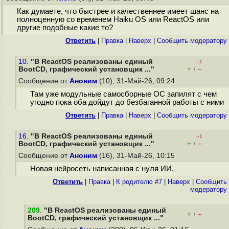
Как думаете, что быстрее и качественнее имеет шанс на
полноценную со временем Haiku OS или ReactOS или
другие подобные какие то?
Ответить
|
Правка
|
Наверх
|
Cообщить модератору
10.
"В ReactOS реализованы единый
–1
+
–
BootCD, графический установщик ..."
/
Сообщение от
Аноним
(10), 31-Май-26, 09:24
Там уже модульные самосборные ОС запилят с чем
угодно пока оба дойдут до безбаганной работы с ними
Ответить
|
Правка
|
Наверх
|
Cообщить модератору
16.
"В ReactOS реализованы единый
–1
+
–
BootCD, графический установщик ..."
/
Сообщение от
Аноним
(16), 31-Май-26, 10:15
Новая нейросеть написанная с нуля ИИ.
Ответить
|
Правка
|
К родителю #7
|
Наверх
|
Cообщить
модератору
209
.
"В ReactOS реализованы единый
+
–
/
BootCD, графический установщик ..."