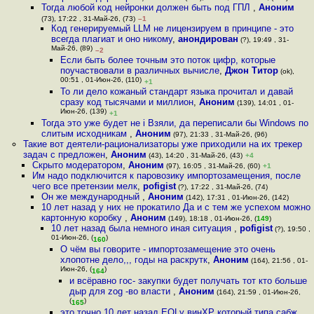
Тогда любой код нейронки должен быть под ГПЛ
,
Аноним
(73), 17:22 , 31-Май-26, (73)
–1
Код генерируемый LLM не лицензируем в принципе - это
всегда плагиат и оно никому
,
анондирован
(?), 19:49 , 31-
Май-26, (89)
–2
Если быть более точным это поток цифр, которые
поучаствовали в различных вычисле
,
Джон Титор
(ok),
00:51 , 01-Июн-26, (110)
+1
То ли дело кожаный стандарт языка прочитал и давай
сразу код тысячами и миллион
,
Аноним
(139), 14:01 , 01-
Июн-26, (139)
+1
Тогда это уже будет не i Взяли, да переписали бы Windows по
слитым исходникам
,
Аноним
(97), 21:33 , 31-Май-26, (96)
Такие вот деятели-рационализаторы уже приходили на их трекер
задач с предложен
,
Аноним
(43), 14:20 , 31-Май-26, (43)
+4
Скрыто модератором
,
Аноним
(97), 16:05 , 31-Май-26, (60)
+1
Им надо подключится к паровозику импортозамещения, после
чего все претензии мелк
,
pofigist
(?), 17:22 , 31-Май-26, (74)
Он же международный
,
Аноним
(142), 17:31 , 01-Июн-26, (142)
10 лет назад у них не прокатило Да и с тем же успехом можно
картонную коробку
,
Аноним
(149), 18:18 , 01-Июн-26, (
149
)
10 лет назад была немного иная ситуация
,
pofigist
(?), 19:50 ,
01-Июн-26, (
)
160
О чём вы говорите - импортозамещение это очень
хлопотне дело,,, годы на раскрутк
,
Аноним
(164), 21:56 , 01-
Июн-26, (
)
164
и всёравно гос- закупки будет получать тот кто больше
дыр для zog -во власти
,
Аноним
(164), 21:59 , 01-Июн-26,
(
)
165
это точно 10 лет назад EOLу винХР который типа сабж