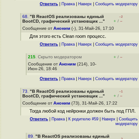
Ответить
|
Правка
|
Наверх
|
Cообщить модератору
68.
"В ReactOS реализованы единый
–2
+
–
BootCD, графический установщик ..."
/
Сообщение от
Аноним
(-), 31-Май-26, 17:10
Для этого есть Clean room процесс.
Ответить
|
Правка
|
Наверх
|
Cообщить модератору
215
. Скрыто модератором
+
–
/
Сообщение от
Аноним
(214), 10-
Июн-26, 18:46
Ответить
|
Правка
|
Наверх
|
Cообщить модератору
73.
"В ReactOS реализованы единый
–1
+
–
BootCD, графический установщик ..."
/
Сообщение от
Аноним
(73), 31-Май-26, 17:22
Тогда любой код нейронки должен быть под ГПЛ.
Ответить
|
Правка
|
К родителю #59
|
Наверх
|
Cообщить
модератору
89.
"В ReactOS реализованы единый
–2