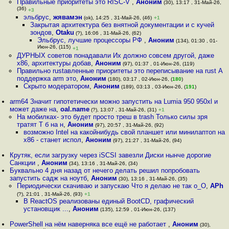
Правильные приоритеты это RISC-V
,
Аноним
(30), 13:17 , 31-Май-26,
(36)
+3
эльбрус
,
жявамэн
(ok), 14:25 , 31-Май-26, (46)
+1
Закрытая архитектура без внятной документации и с кучей
зондов
,
Otaku
(?), 16:06 , 31-Май-26, (62)
Эльбрус, лучшие процессоры РФ
,
Аноним
(134), 01:30 , 01-
Июн-26, (115)
+1
ДУРНЫХ советов понадавали Их должно совсем другой, даже
x86, архитектуры добав
,
Аноним
(97), 01:37 , 01-Июн-26, (119)
Правильно rustавленные приоритеты это переписывание на rust А
поддержка arm это
,
Аноним
(180), 03:17 , 02-Июн-26, (
180
)
Скрыто модератором
,
Аноним
(189), 03:13 , 03-Июн-26, (
191
)
arm64 Значит гипотетически можно запустить на Lumia 950 950xl и
может даже на
,
oal.name
(?), 13:07 , 31-Май-26, (31)
+1
На мобилках- это будет просто треш в trash Только силы зря
тратят Т б на н
,
Аноним
(97), 20:57 , 31-Май-26, (92)
возможно Intel на какойнибудь свой планшет или минилаптоп на
x86 - станет испол
,
Аноним
(97), 21:27 , 31-Май-26, (94)
Крутяк, если загрузку через iSCSI завезли Диски нынче дорогие
Санкции
,
Аноним
(34), 13:16 , 31-Май-26, (34)
Буквально 4 дня назад от нечего делать решил попробовать
запустить садж на ноутб
,
Аноним
(30), 13:16 , 31-Май-26, (35)
Периодически скачиваю и запускаю Что я делаю не так o_O
,
APh
(?), 21:01 , 31-Май-26, (93)
+1
В ReactOS реализованы единый BootCD, графический
установщик ...
,
Аноним
(135), 12:59 , 01-Июн-26, (137)
PowerShell на нём наверняка все ещё не работает
,
Аноним
(30),