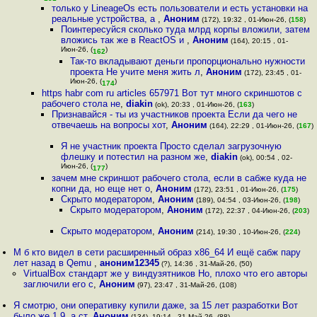
только у LineageOs есть пользователи и есть установки на
реальные устройства, а
,
Аноним
(172), 19:32 , 01-Июн-26, (
158
)
Поинтересуйся сколько туда млрд корпы вложили, затем
вложись так же в ReactOS и
,
Аноним
(164), 20:15 , 01-
Июн-26, (
)
162
Так-то вкладывают деньги пропорционально нужности
проекта Не учите меня жить л
,
Аноним
(172), 23:45 , 01-
Июн-26, (
)
174
https habr com ru articles 657971 Вот тут много скриншотов с
рабочего стола не
,
diakin
(ok), 20:33 , 01-Июн-26, (
163
)
Признавайся - ты из участников проекта Если да чего не
отвечаешь на вопросы хот
,
Аноним
(164), 22:29 , 01-Июн-26, (
167
)
Я не участник проекта Просто сделал загрузочную
флешку и потестил на разном же
,
diakin
(ok), 00:54 , 02-
Июн-26, (
)
177
зачем мне скриншот рабочего стола, если в сабже куда не
копни да, но еще нет о
,
Аноним
(172), 23:51 , 01-Июн-26, (
175
)
Скрыто модератором
,
Аноним
(189), 04:54 , 03-Июн-26, (
198
)
Скрыто модератором
,
Аноним
(172), 22:37 , 04-Июн-26, (
203
)
Скрыто модератором
,
Аноним
(214), 19:30 , 10-Июн-26, (
224
)
М б кто видел в сети расширенный образ x86_64 И ещё сабж пару
лет назад в Qemu
,
аноним12345
(?), 14:36 , 31-Май-26, (50)
VirtualBox стандарт же у виндузятников Но, плохо что его авторы
заглючили его с
,
Аноним
(97), 23:47 , 31-Май-26, (108)
Я смотрю, они оперативку купили даже, за 15 лет разработки Вот
было же 1,9, а ст
,
Аноним
(134), 19:14 , 31-Май-26, (88)