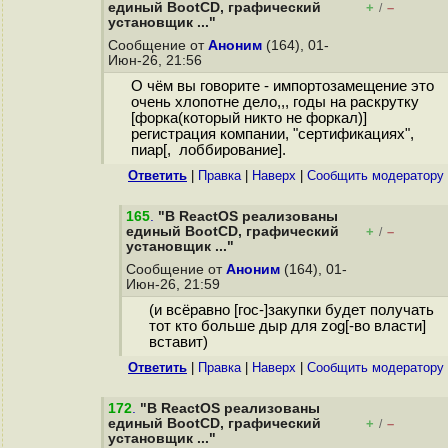
единый BootCD, графический
+
–
/
установщик ..."
Сообщение от
Аноним
(164), 01-
Июн-26, 21:56
О чём вы говорите - импортозамещение это
очень хлопотне дело,,, годы на раскрутку
[форка(который никто не форкал)]
регистрация компании, "сертификациях",
пиар[, лоббирование].
Ответить
|
Правка
|
Наверх
|
Cообщить модератору
165
.
"В ReactOS реализованы
единый BootCD, графический
+
–
/
установщик ..."
Сообщение от
Аноним
(164), 01-
Июн-26, 21:59
(и всёравно [гос-]закупки будет получать
тот кто больше дыр для zog[-во власти]
вставит)
Ответить
|
Правка
|
Наверх
|
Cообщить модератору
172
.
"В ReactOS реализованы
единый BootCD, графический
+
–
/
установщик ..."