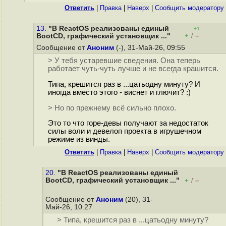
Ответить
|
Правка
|
Наверх
|
Cообщить модератору
13.
"В ReactOS реализованы единый
+1
+
–
BootCD, графический установщик ..."
/
Сообщение от
Аноним
(-), 31-Май-26, 09:55
> У тебя устаревшие сведения. Она теперь
работает чуть-чуть лучше и не всегда крашится.
Типа, крешится раз в ...цатьодну минуту? И
иногда вместо этого - виснет и глючит? :)
> Но по прежнему всё сильно плохо.
Это то что горе-девы получают за недостаток
силы воли и девелоп проекта в игрушечном
режиме из винды.
Ответить
|
Правка
|
Наверх
|
Cообщить модератору
20.
"В ReactOS реализованы единый
BootCD, графический установщик ..."
+
–
/
Сообщение от
Аноним
(20), 31-
Май-26, 10:27
> Типа, крешится раз в ...цатьодну минуту?