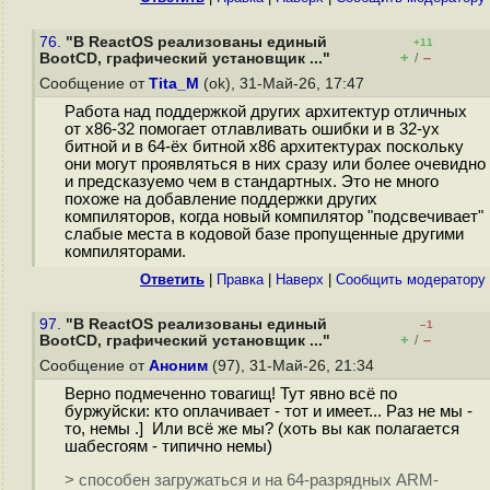
76.
"В ReactOS реализованы единый
+11
+
–
BootCD, графический установщик ..."
/
Сообщение от
Tita_M
(ok), 31-Май-26, 17:47
Работа над поддержкой других архитектур отличных
от x86-32 помогает отлавливать ошибки и в 32-ух
битной и в 64-ёх битной x86 архитектурах поскольку
они могут проявляться в них сразу или более очевидно
и предсказуемо чем в стандартных. Это не много
похоже на добавление поддержки других
компиляторов, когда новый компилятор "подсвечивает"
слабые места в кодовой базе пропущенные другими
компиляторами.
Ответить
|
Правка
|
Наверх
|
Cообщить модератору
97.
"В ReactOS реализованы единый
–1
+
–
BootCD, графический установщик ..."
/
Сообщение от
Аноним
(97), 31-Май-26, 21:34
Верно подмеченно товагищ! Тут явно всё по
буржуйски: кто оплачивает - тот и имеет... Раз не мы -
то, немы .] Или всё же мы? (хоть вы как полагается
шабесгоям - типично немы)
> способен загружаться и на 64-разрядных ARM-