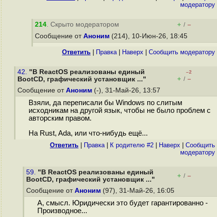
модератору
214
. Скрыто модератором
+
–
/
Сообщение от
Аноним
(214), 10-Июн-26, 18:45
Ответить
|
Правка
|
Наверх
|
Cообщить модератору
42.
"В ReactOS реализованы единый
–2
+
–
BootCD, графический установщик ..."
/
Сообщение от
Аноним
(-), 31-Май-26, 13:57
Взяли, да переписали бы Windows по слитым
исходникам на другой язык, чтобы не было проблем с
авторским правом.
На Rust, Ada, или что-нибудь ещё...
Ответить
|
Правка
|
К родителю #2
|
Наверх
|
Cообщить
модератору
59.
"В ReactOS реализованы единый
+
–
/
BootCD, графический установщик ..."
Сообщение от
Аноним
(97), 31-Май-26, 16:05
А, смысл. Юридически это будет гарантированно -
Производное...