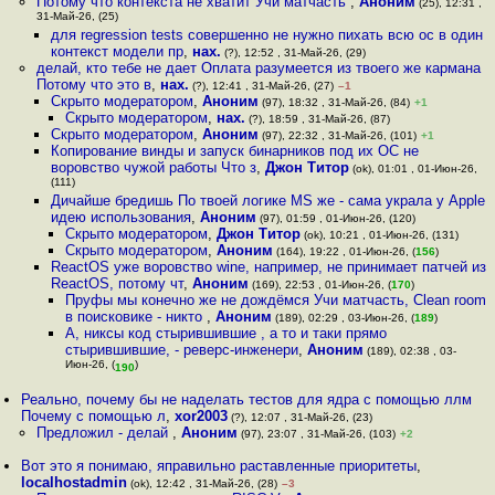
Потому что контекста не хватит Учи матчасть
,
Аноним
(25), 12:31 ,
31-Май-26, (25)
для regression tests совершенно не нужно пихать всю ос в один
контекст модели пр
,
нах.
(?), 12:52 , 31-Май-26, (29)
делай, кто тебе не дает Оплата разумеется из твоего же кармана
Потому что это в
,
нах.
(?), 12:41 , 31-Май-26, (27)
–1
Скрыто модератором
,
Аноним
(97), 18:32 , 31-Май-26, (84)
+1
Скрыто модератором
,
нах.
(?), 18:59 , 31-Май-26, (87)
Скрыто модератором
,
Аноним
(97), 22:32 , 31-Май-26, (101)
+1
Копирование винды и запуск бинарников под их ОС не
воровство чужой работы Что з
,
Джон Титор
(ok), 01:01 , 01-Июн-26,
(111)
Дичайше бредишь По твоей логике MS же - сама украла у Apple
идею использования
,
Аноним
(97), 01:59 , 01-Июн-26, (120)
Скрыто модератором
,
Джон Титор
(ok), 10:21 , 01-Июн-26, (131)
Скрыто модератором
,
Аноним
(164), 19:22 , 01-Июн-26, (
156
)
ReactOS уже воровство wine, например, не принимает патчей из
ReactOS, потому чт
,
Аноним
(169), 22:53 , 01-Июн-26, (
170
)
Пруфы мы конечно же не дождёмся Учи матчасть, Clean room
в поисковике - никто
,
Аноним
(189), 02:29 , 03-Июн-26, (
189
)
А, никсы код стырившившие , а то и таки прямо
стырившившие, - реверс-инженери
,
Аноним
(189), 02:38 , 03-
Июн-26, (
)
190
Реально, почему бы не наделать тестов для ядра с помощью ллм
Почему с помощью л
,
xor2003
(?), 12:07 , 31-Май-26, (23)
Предложил - делай
,
Аноним
(97), 23:07 , 31-Май-26, (103)
+2
Вот это я понимаю, яправильно раставленные приоритеты
,
localhostadmin
(ok), 12:42 , 31-Май-26, (28)
–3