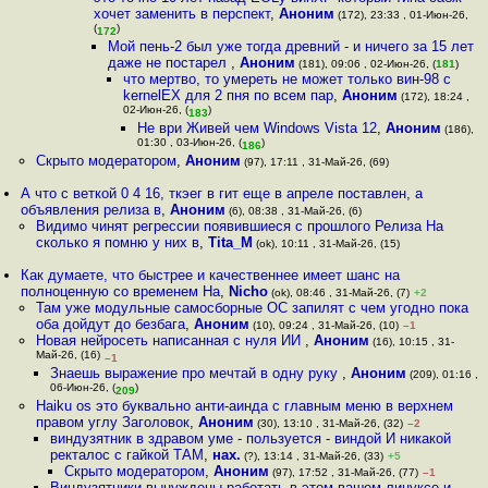
хочет заменить в перспект
,
Аноним
(172), 23:33 , 01-Июн-26,
(
)
172
Мой пень-2 был уже тогда древний - и ничего за 15 лет
даже не постарел
,
Аноним
(181), 09:06 , 02-Июн-26, (
181
)
что мертво, то умереть не может только вин-98 с
kernelEX для 2 пня по всем пар
,
Аноним
(172), 18:24 ,
02-Июн-26, (
)
183
Не ври Живей чем Windows Vista 12
,
Аноним
(186),
01:30 , 03-Июн-26, (
)
186
Скрыто модератором
,
Аноним
(97), 17:11 , 31-Май-26, (69)
А что с веткой 0 4 16, ткэег в гит еще в апреле поставлен, а
объявления релиза в
,
Аноним
(6), 08:38 , 31-Май-26, (6)
Видимо чинят регрессии появившиеся с прошлого Релиза На
сколько я помню у них в
,
Tita_M
(ok), 10:11 , 31-Май-26, (15)
Как думаете, что быстрее и качественнее имеет шанс на
полноценную со временем Ha
,
Nicho
(ok), 08:46 , 31-Май-26, (7)
+2
Там уже модульные самосборные ОС запилят с чем угодно пока
оба дойдут до безбага
,
Аноним
(10), 09:24 , 31-Май-26, (10)
–1
Новая нейросеть написанная с нуля ИИ
,
Аноним
(16), 10:15 , 31-
Май-26, (16)
–1
Знаешь выражение про мечтай в одну руку
,
Аноним
(209), 01:16 ,
06-Июн-26, (
)
209
Haiku os это буквально анти-аинда с главным меню в верхнем
правом углу Заголовок
,
Аноним
(30), 13:10 , 31-Май-26, (32)
–2
виндузятник в здравом уме - пользуется - виндой И никакой
ректалос с гайкой ТАМ
,
нах.
(?), 13:14 , 31-Май-26, (33)
+5
Скрыто модератором
,
Аноним
(97), 17:52 , 31-Май-26, (77)
–1
Виндузятники вынуждены работать в этом вашем линуксе и