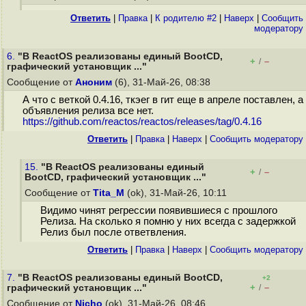
Ответить
|
Правка
|
К родителю #2
|
Наверх
|
Cообщить
модератору
6.
"В ReactOS реализованы единый BootCD,
+
–
/
графический установщик ..."
Сообщение от
Аноним
(6), 31-Май-26, 08:38
А что с веткой 0.4.16, ткэег в гит еще в апреле поставлен, а
объявления релиза все нет.
https://github.com/reactos/reactos/releases/tag/0.4.16
Ответить
|
Правка
|
Наверх
|
Cообщить модератору
15.
"В ReactOS реализованы единый
+
–
/
BootCD, графический установщик ..."
Сообщение от
Tita_M
(ok), 31-Май-26, 10:11
Видимо чинят регрессии появившиеся с прошлого
Релиза. На сколько я помню у них всегда с задержкой
Релиз был после ответвления.
Ответить
|
Правка
|
Наверх
|
Cообщить модератору
7.
"В ReactOS реализованы единый BootCD,
+2
+
–
графический установщик ..."
/
Сообщение от
Nicho
(ok), 31-Май-26, 08:46