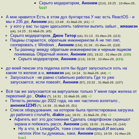
Скрыто модератором
,
Аноним
(214), 19:25 , 10-Июн-26,
(
)
222
А мне нравится Есть в этом дух бунтарства У нас есть ReactOS - и
мы е 235 де
,
Аноним
(41), 13:48 , 31-Май-26, (41)
+2
у кого у вас ты один здесьопять таблетки выпить забыл
,
жявамэн
(ok), 14:25 , 31-Май-26, (45)
Скрыто модератором
,
Джон Титор
(ok), 01:13 , 01-Июн-26, (113)
Пацаны стараются, обратным инжинерингом А не тяп ляп,
скопировать с Windows
,
Аноним
(134), 01:34 , 01-Июн-26, (118)
Ты разницу между обратным инжинирингом и черным ящиком
понимаешь Обратный инжин
,
Аноним
(30), 19:22 , 01-Июн-26, (
155
)
Скрыто модератором
,
Аноним
(214), 19:26 , 10-Июн-26, (
223
)
до моей пенсии эта поделка хотя бы будет запускаться хоть на
каком то железе а н
,
жявамэн
(ok), 14:24 , 31-Май-26, (44)
+1
Запускаться - не равно стабильно работать Где то уже
запускается, если повезёт
,
Аноним
(97), 23:32 , 31-Май-26, (107)
Всё так же запускается на виртуалках только У меня парк железа от
первопней до
,
Otaku
(?), 14:31 , 31-Май-26, (48)
+2
Потесть релизы до 2022 года, на них частично взлетало
,
аноним12345
(?), 14:39 , 31-Май-26, (51)
Список оборудования, на котором была протестирована загрузка
до рабочего столаНо
,
diakin
(ok), 18:01 , 31-Май-26, (78)
+2
Афигеть вот это достижение Сделать смартфоном скриншот
экрана и побежать расск
,
Аноним
(149), 18:00 , 01-Июн-26, (144)
Ну а что, в LineageOs, тоже список обширный,И весьма
неплох Или ты думаешь, каки
,
Аноним
(151), 18:59 , 01-Июн-26,
(
)
151