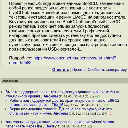
Проект ReactOS подготовил единый BootCD, заменивший
собой ранее раздельные установочные носители и
LiveCD-образы. Новый образ совмещает традиционный
текстовый установщик и режим LiveCD на одном носителе.
Внутри унифицированного BootCD обновлённый LiveCD-
режим теперь включает опцию запуска полностью
графического установщика системы. Графический
интерфейс призван сделать установку более доступной
для новых пользователей по сравнению с давно
существующим текстовым процессом настройки, особенно
при использовании USB-носителей...
Подробнее:
https://www.opennet.ru/opennews/art.shtml?
num=65588
Ответить
|
Правка
|
Cообщить модератору
Оглавление
Вместо поддержки всех этих архитектур допилили бы хотя бы до
стабильного уровня
,
Аноним
(1), 08:03 , 31-Май-26, (1)
+12
Работа над поддержкой других архитектур отличных от x86-32
помогает отлавливать
,
Tita_M
(ok), 17:47 , 31-Май-26, (76)
+11
Верно подмеченно товагищ Тут явно всё по буржуйски кто
оплачивает - тот и имее
,
Аноним
(97), 21:34 , 31-Май-26, (97)
–1
там сорцы винды утекали, интересно, насколько winapi можно
переписать через llm
,
Вася
(??), 08:23 , 31-Май-26, (2)