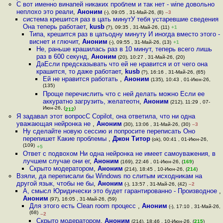
С вот именно винапей никаких проблем и так нет - wine довольно
неплохо это реали
,
Аноним
(-), 09:05 , 31-Май-26, (8)
–3
система крешится раз в цать минутУ тебя устаревшие сведения
Она теперь работает
,
kusb
(?), 09:35 , 31-Май-26, (11)
+1
Типа, крешится раз в цатьодну минуту И иногда вместо этого -
виснет и глючит
,
Аноним
(-), 09:55 , 31-Май-26, (13)
+1
Не, раньше крашилась раз в 10 минут, теперь всего лишь
раз в 600 секунд
,
Аноним
(20), 10:27 , 31-Май-26, (20)
ДаЕсли предсказывать что ей не нравится и от чего она
крашится, то даже работает
,
kusb
(?), 16:16 , 31-Май-26, (65)
Ей не нравится работать
,
Аноним
(135), 10:43 , 01-Июн-26,
(135)
Проще перечислить что с ней делать можно Если ее
аккуратно загрузить, желатеотн
,
Аноним
(212), 11:29 , 07-
Июн-26, (
)
212
Я задавал этот вопросC Copilot, она ответила, что ни одна
уважающая нейронка не
,
Аноним
(30), 13:06 , 31-Май-26, (30)
–3
Ну сделайте новую сессию и попросите переписать Оно
перепишет Какие проблемы
,
Джон Титор
(ok), 00:41 , 01-Июн-26,
(109)
+5
Ответ с подвохом Ни одна нейронка не имеет самоуважения, в
лучшем случае они ег
,
Аноним
(169), 22:46 , 01-Июн-26, (
169
)
Скрыто модератором
,
Аноним
(214), 18:45 , 10-Июн-26, (
214
)
Взяли, да переписали бы Windows по слитым исходникам на
другой язык, чтобы не бы
,
Аноним
(-), 13:57 , 31-Май-26, (42)
–2
А, смысл Юридически это будет гарантированно - Производное
,
Аноним
(97), 16:05 , 31-Май-26, (59)
Для этого есть Clean room процесс
,
Аноним
(-), 17:10 , 31-Май-26,
(68)
–2
Скрыто модератором
,
Аноним
(214), 18:46 , 10-Июн-26, (
215
)