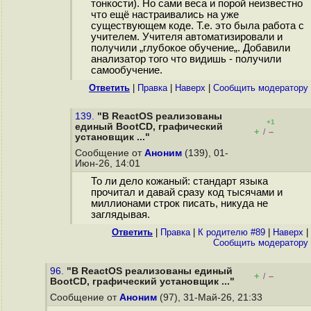
тонкости). Но сами веса и порой неизвестно
что ещё настраивались на уже
существующем коде. Т.е. это была работа с
учителем. Учителя автоматизировали и
получили „глубокое обучение„. Добавили
анализатор того что видишь - получили
самообучение.
Ответить
|
Правка
|
Наверх
|
Cообщить модератору
139.
"В ReactOS реализованы
+1
единый BootCD, графический
+
–
/
установщик ..."
Сообщение от
Аноним
(139), 01-
Июн-26, 14:01
То ли дело кожаный: стандарт языка
прочитал и давай сразу код тысячами и
миллионами строк писать, никуда не
заглядывая.
Ответить
|
Правка
|
К родителю #89
|
Наверх
|
Cообщить модератору
96.
"В ReactOS реализованы единый
+
–
/
BootCD, графический установщик ..."
Сообщение от
Аноним
(97), 31-Май-26, 21:33