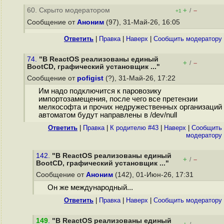
60. Скрыто модератором
+
–
/
+1
Сообщение от
Аноним
(97), 31-Май-26, 16:05
Ответить
|
Правка
|
Наверх
|
Cообщить модератору
74.
"В ReactOS реализованы единый
+
–
/
BootCD, графический установщик ..."
Сообщение от
pofigist
(?), 31-Май-26, 17:22
Им надо подключится к паровозику
импортозамещения, после чего все претензии
мелкософта и прочих недружественных организаций
автоматом будут направлены в /dev/null
Ответить
|
Правка
|
К родителю #43
|
Наверх
|
Cообщить
модератору
142.
"В ReactOS реализованы единый
+
–
/
BootCD, графический установщик ..."
Сообщение от
Аноним
(142), 01-Июн-26, 17:31
Он же международный...
Ответить
|
Правка
|
Наверх
|
Cообщить модератору
149
.
"В ReactOS реализованы единый