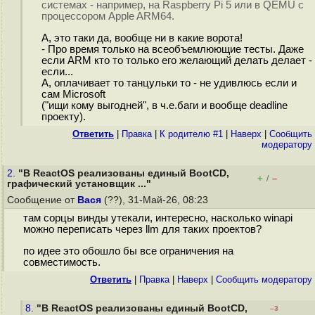
системах - например, на Raspberry Pi 5 или в QEMU с
процессором Apple ARM64.
А, это таки да, вообще ни в какие ворота!
- Про время только на всеобъемлюющие тесты. Даже
если ARM кто то только его желающий делать делает -
если...
А, оплачивает то танцульки то - не удивлюсь если и
сам Microsoft
("ищи кому выгодней", в ч.е.баги и вообще deadline
проекту).
Ответить
|
Правка
|
К родителю #1
|
Наверх
|
Cообщить
модератору
2.
"В ReactOS реализованы единый BootCD,
+
–
/
графический установщик ..."
Сообщение от
Вася
(??), 31-Май-26, 08:23
там сорцы винды утекали, интересно, насколько winapi
можно переписать через llm для таких проектов?
по идее это обошло бы все ограничения на
совместимость.
Ответить
|
Правка
|
Наверх
|
Cообщить модератору
8.
"В ReactOS реализованы единый BootCD,
–3