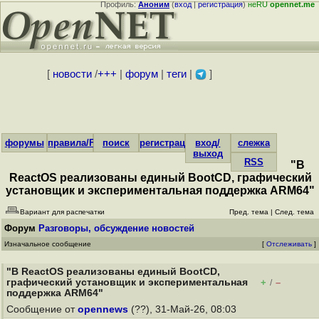
Профиль:
Аноним
(
вход
|
регистрация
)
неRU
opennet.me
[
новости
/
+++
|
форум
|
теги
|
]
форумы
правила/FAQ
поиск
регистрация
вход/
слежка
выход
RSS
"В
ReactOS реализованы единый BootCD, графический
установщик и экспериментальная поддержка ARM64"
Вариант для распечатки
Пред. тема
|
След. тема
Форум
Разговоры, обсуждение новостей
Изначальное сообщение
[
Отслеживать
]
"В ReactOS реализованы единый BootCD,
графический установщик и экспериментальная
+
–
/
поддержка ARM64"
Сообщение от
opennews
(??), 31-Май-26, 08:03