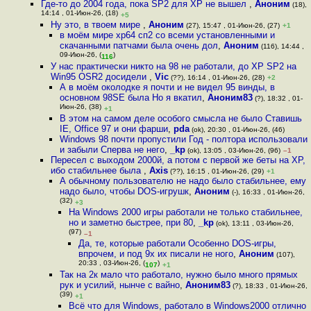
Где-то до 2004 года, пока SP2 для XP не вышел
,
Аноним
(18),
14:14 , 01-Июн-26, (18)
+5
Ну это, в твоем мире
,
Аноним
(27), 15:47 , 01-Июн-26, (27)
+1
в моём мире хр64 сп2 со всеми установленными и
скачанными патчами была очень дол
,
Аноним
(116), 14:44 ,
09-Июн-26, (
)
116
У нас практически никто на 98 не работали, до ХР SP2 на
Win95 OSR2 досидели
,
Vic
(??), 16:14 , 01-Июн-26, (28)
+2
А в моём околодке я почти и не видел 95 винды, в
основном 98SE была Но я вкатил
,
Аноним83
(?), 18:32 , 01-
Июн-26, (38)
+1
В этом на самом деле особого смысла не было Ставишь
IE, Office 97 и они фарши
,
pda
(ok), 20:30 , 01-Июн-26, (46)
Windows 98 почти пропустили Год - полтора использовали
и забыли Сперва не него
,
_kp
(ok), 13:05 , 03-Июн-26, (96)
–1
Пересел с выходом 2000й, а потом с первой же беты на XP,
ибо стабильнее была
,
Axis
(??), 16:15 , 01-Июн-26, (29)
+1
А обычному пользователю не надо было стабильнее, ему
надо было, чтобы DOS-игрушк
,
Аноним
(-), 16:33 , 01-Июн-26,
(32)
+3
На Windows 2000 игры работали не только стабильнее,
но и заметно быстрее, при 80
,
_kp
(ok), 13:11 , 03-Июн-26,
(97)
–1
Да, те, которые работали Особенно DOS-игры,
впрочем, и под 9x их писали не ного
,
Аноним
(107),
20:33 , 03-Июн-26, (
)
107
+1
Так на 2к мало что работало, нужно было много прямых
рук и усилий, нынче с вайно
,
Аноним83
(?), 18:33 , 01-Июн-26,
(39)
+1
Всё что для Windows, работало в Windows2000 отлично