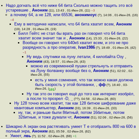
Надо догнать всё что ниже 64 бита Сколько можно тащить это всё
устаревшие
,
Аноним
(11), 13:43 , 01-Июн-26, (11)
–3
а почему 64, а не 128, или 65536
,
анонимоус
(?), 14:06 , 01-Июн-26, (16)
–4
Ему в методичке написали, что 64 бита хватит всем
,
Аноним
(19), 14:28 , 01-Июн-26, (19)
Билл Гейтс не стал бы врать раз он говорил что 64 бита
хватит всем значит так и
,
Аноним
(14), 15:33 , 01-Июн-26, (22)
Вообще он говорил что 640кб хватит всем, и это не про
разрядность а про оператив
,
Ivan1986
(?), 18:49 , 01-Июн-26, (42)
–1
Ну ведь спутники на луну летали, 4 килобайта Озу
,
Аноним
(43), 18:57 , 01-Июн-26, (43)
можно из современной пушки стрельнуть и отправить
на Луну болванку вообще без о
,
Аноним
(51), 02:02 , 02-
Июн-26, (55)
есть у меня сомнения, что так можно какая должна
быть скорость у этой болванки,
,
фф
(?), 16:40 , 03-
Июн-26, (
)
101
Ну так это он говорил ещё до того как интернет изобрёл,
а после то прозрел -D
,
_
(??), 04:58 , 02-Июн-26, (60)
Ну 128 точно всем хватит, так как 128 битное шифрование даже
квантовые компьютер
,
Аноним
(33), 16:39 , 01-Июн-26, (33)
ну, так, и раньше были 8битный, потом 16битные, потом
32битные, и тоже думали чт
,
Аноним
(51), 02:06 , 02-Июн-26, (56)
Шикарно А экран она растягивать умеет Т е отобразить 800 на 600 в
полный экра
,
Аноним
(62), 05:59 , 02-Июн-26, (62)
Умеет
,
лвь
(?), 11:52 , 02-Июн-26, (68)
+1