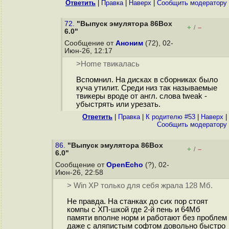
Ответить
|
Правка
|
Наверх
|
Cообщить модератору
72.
"Выпуск эмулятора 86Box
+
–
/
6.0"
Сообщение от
Аноним
(72), 02-
Июн-26, 12:17
>Home твикалась
Вспомнил. На дисках в сборниках было
куча утилит. Среди низ так называемые
твикеры вроде от англ. слова tweak -
убыстрять или урезать.
Ответить
|
Правка
|
К родителю #53
|
Наверх
|
Cообщить модератору
86.
"Выпуск эмулятора 86Box
+
–
/
6.0"
Сообщение от
OpenEcho
(?), 02-
Июн-26, 22:58
> Win XP только для себя жрала 128 Мб.
Не правда. На станках до сих пор стоят
компы с ХП-шкой где 2-й пень и 64Мб
памяти вполне норм и работают без проблем
даже с аляпистым софтом довольно быстро