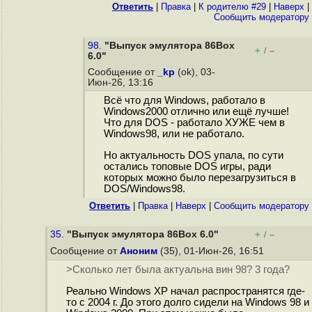
Ответить
|
Правка
|
К родителю #29
|
Наверх
|
Cообщить модератору
98.
"Выпуск эмулятора 86Box
+
–
/
6.0"
Сообщение от
_kp
(ok), 03-
Июн-26, 13:16
Всё что для Windows, работало в
Windows2000 отлично или ещё лучше!
Что для DOS - работало ХУЖЕ чем в
Windows98, или не работало.
Но актуальность DOS упала, по сути
остались топовые DOS игры, ради
которых можно было перезагрузиться в
DOS/Windows98.
Ответить
|
Правка
|
Наверх
|
Cообщить модератору
35.
"Выпуск эмулятора 86Box 6.0"
+
–
/
Сообщение от
Аноним
(35), 01-Июн-26, 16:51
>Сколько лет была актуальна вин 98? 3 года?
Реально Windows XP начал распространятся где-
то с 2004 г. До этого долго сидели на Windows 98 и