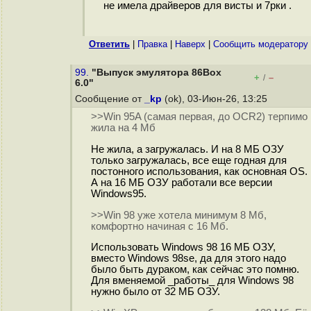
не имела драйверов для висты и 7рки .
Ответить
|
Правка
|
Наверх
|
Cообщить модератору
99.
"Выпуск эмулятора 86Box
+
–
/
6.0"
Сообщение от
_kp
(ok), 03-Июн-26, 13:25
>>Win 95A (самая первая, до OCR2) терпимо
жила на 4 Мб
Не жила, а загружалась. И на 8 МБ ОЗУ
только загружалась, все еще годная для
постонного использования, как основная OS.
А на 16 МБ ОЗУ работали все версии
Windows95.
>>Win 98 уже хотела минимум 8 Мб,
комфортно начиная с 16 Мб.
Использовать Windows 98 16 МБ ОЗУ,
вместо Windows 98se, да для этого надо
было быть дураком, как сейчас это помню.
Для вменяемой _работы_ для Windows 98
нужно было от 32 МБ ОЗУ.