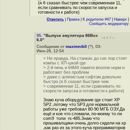
(я б сказал быстрее чем современная 11,
если сравнивать по скорости запуска и
готовности к работе)
Ответить
|
Правка
|
К родителю #47
|
Наверх
|
Cообщить модератору
95.
"Выпуск эмулятора 86Box
+
–
/
+1
6.0"
Сообщение от
maximnik0
(?), 03-
Июн-26, 12:54
> Не правда. На станках до сих пор стоят
компы с ХП-шкой где
> 2-й пень и 64Мб памяти вполне норм и
работают без проблем
> даже с аляпистым софтом довольно
быстро (я б сказал быстрее чем
> современная 11, если сравнивать по
скорости запуска и готовности к работе)
Знаю куча оборудование где стоит XP
SP2 ,потому что SP3 для нормальной
работы уже требовал 80-90 МГБ ОЗУ.Да
ещё и кое что сломали, по-моему то ли
com9 толи rs-485.Знаю что
прошивалщики очень долго сидели на xp
,как раз из за этого-куча программаторов