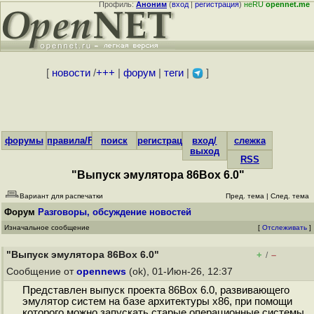
Профиль:
Аноним
(
вход
|
регистрация
)
неRU
opennet.me
[
новости
/
+++
|
форум
|
теги
|
]
форумы
правила/FAQ
поиск
регистрация
вход/
слежка
выход
RSS
"Выпуск эмулятора 86Box 6.0"
Вариант для распечатки
Пред. тема
|
След. тема
Форум
Разговоры, обсуждение новостей
Изначальное сообщение
[
Отслеживать
]
"Выпуск эмулятора 86Box 6.0"
+
–
/
Сообщение от
opennews
(ok), 01-Июн-26, 12:37
Представлен выпуск проекта 86Box 6.0, развивающего
эмулятор систем на базе архитектуры x86, при помощи
которого можно запускать старые операционные системы