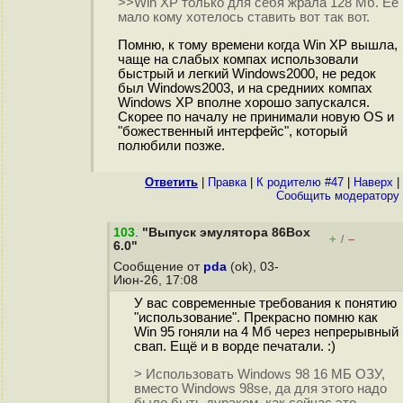
>>Win XP только для себя жрала 128 Мб. Её
мало кому хотелось ставить вот так вот.
Помню, к тому времени когда Win XP вышла,
чаще на слабых компах использовали
быстрый и легкий Windows2000, не редок
был Windows2003, и на средниих компах
Windows XP вполне хорошо запускался.
Скорее по началу не принимали новую OS и
"божественный интерфейс", который
полюбили позже.
Ответить
|
Правка
|
К родителю #47
|
Наверх
|
Cообщить модератору
103
.
"Выпуск эмулятора 86Box
+
–
/
6.0"
Сообщение от
pda
(ok), 03-
Июн-26, 17:08
У вас современные требования к понятию
"использование". Прекрасно помню как
Win 95 гоняли на 4 Мб через непрерывный
свап. Ещё и в ворде печатали. :)
> Использовать Windows 98 16 МБ ОЗУ,
вместо Windows 98se, да для этого надо