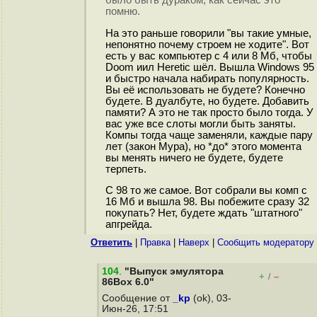
было быть дураком, как сейчас это
помню.
На это раньше говорили "вы такие умные,
непонятно почему строем не ходите". Вот
есть у вас компьютер с 4 или 8 Мб, чтобы
Doom иил Heretic шёл. Вышла Windows 95
и быстро начала набирать популярность.
Вы её использовать не будете? Конечно
будете. В дуалбуте, но будете. Добавить
памяти? А это не так просто было тогда. У
вас уже все слоты могли быть заняты.
Компы тогда чаще заменяли, каждые пару
лет (закон Мура), но *до* этого момента
вы менять ничего не будете, будете
терпеть.
С 98 то же самое. Вот собрали вы комп с
16 Мб и вышла 98. Вы побежите сразу 32
покупать? Нет, будете ждать "штатного"
апгрейда.
Ответить
|
Правка
|
Наверх
|
Cообщить модератору
104
.
"Выпуск эмулятора
+
–
/
86Box 6.0"
Сообщение от
_kp
(ok), 03-
Июн-26, 17:51