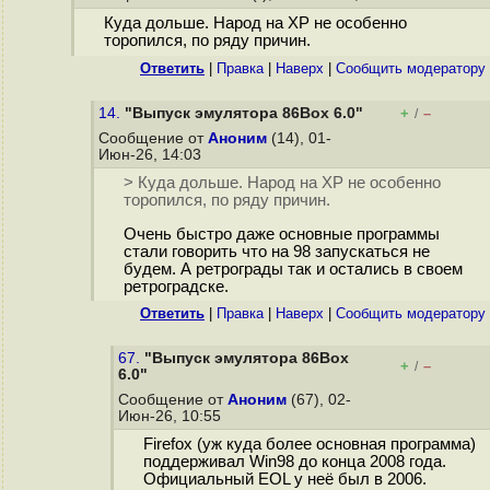
Куда дольше. Народ на XP не особенно
торопился, по ряду причин.
Ответить
|
Правка
|
Наверх
|
Cообщить модератору
14.
"Выпуск эмулятора 86Box 6.0"
+
–
/
Сообщение от
Аноним
(14), 01-
Июн-26, 14:03
> Куда дольше. Народ на XP не особенно
торопился, по ряду причин.
Очень быстро даже основные программы
стали говорить что на 98 запускаться не
будем. А ретрограды так и остались в своем
ретроградске.
Ответить
|
Правка
|
Наверх
|
Cообщить модератору
67.
"Выпуск эмулятора 86Box
+
–
/
6.0"
Сообщение от
Аноним
(67), 02-
Июн-26, 10:55
Firefox (уж куда более основная программа)
поддерживал Win98 до конца 2008 года.
Официальный EOL у неё был в 2006.