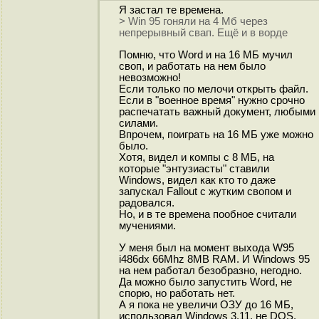
Я застал те времена.
> Win 95 гоняли на 4 Мб через
непрерывный свап. Ещё и в ворде
Помню, что Word и на 16 МБ мучил
своп, и работать на нем было
невозможно!
Если только по мелочи открыть файл.
Если в "военное время" нужно срочно
распечатать важный документ, любыми
силами.
Впрочем, поиграть на 16 МБ уже можно
было.
Хотя, видел и компы с 8 МБ, на
которые "энтузиасты" ставили
Windows, видел как кто то даже
запускал Fallout с жутким свопом и
радовался.
Но, и в те времена пообное считали
мучениями.
У меня был на момент выхода W95
i486dx 66Mhz 8MB RAM. И Windows 95
на нем работал безобразно, негодно.
Да можно было запустить Word, не
спорю, но работать нет.
А я пока не увеличи ОЗУ до 16 МБ,
использовал Windows 3.11, не DOS.