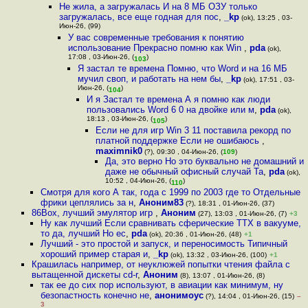
Не жила, а загружалась И на 8 МБ ОЗУ только
загружалась, все еще годная для пос
,
_kp
(ok), 13:25 , 03-
Июн-26, (99)
У вас современные требования к понятию
использование Прекрасно помню как Win
,
pda
(ok),
17:08 , 03-Июн-26, (
)
103
Я застал те времена Помню, что Word и на 16 МБ
мучил своп, и работать на нем бы
,
_kp
(ok), 17:51 , 03-
Июн-26, (
)
104
И я Застал те времена А я помню как люди
пользовались Word 6 0 на двойке или м
,
pda
(ok),
18:13 , 03-Июн-26, (
)
105
Если не для игр Win 3 11 поставила рекорд по
платной поддержке Если не ошибаюсь
,
maximnik0
(?), 09:30 , 04-Июн-26, (
109
)
Да, это верно Но это буквально не домашний и
даже не обычный офисный случай Та
,
pda
(ok),
10:52 , 04-Июн-26, (
)
110
Смотря для кого А так, года с 1999 по 2003 где то Отдельные
фрики цеплялись за н
,
Аноним83
(?), 18:31 , 01-Июн-26, (37)
86Box, лучший эмулятор игр
,
Аноним
(27), 13:03 , 01-Июн-26, (7)
+3
Ну как лучший Если сравнивать сферические ТТХ в вакууме,
то да, лучший Но ес
,
pda
(ok), 20:36 , 01-Июн-26, (48)
+1
Лучший - это простой и запуск, и переносимость Типичный
хороший пример старая и
,
_kp
(ok), 13:32 , 03-Июн-26, (100)
+1
Крашилась например, от неуклюжей попытки чтения файла с
вытащенной дискеты cd-r
,
Аноним
(8), 13:07 , 01-Июн-26, (8)
так ее до сих пор используют, в авиации как минимум, ну
безопастность конечно не
,
анонимоус
(?), 14:04 , 01-Июн-26, (15)
–
3