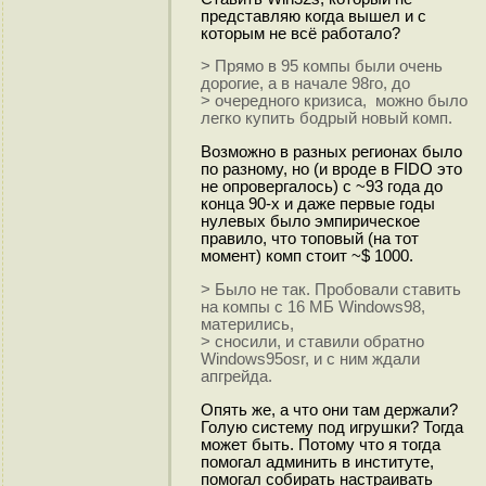
представляю когда вышел и с
которым не всё работало?
> Прямо в 95 компы были очень
дорогие, а в начале 98го, до
> очередного кризиса, можно было
легко купить бодрый новый комп.
Возможно в разных регионах было
по разному, но (и вроде в FIDO это
не опровергалось) с ~93 года до
конца 90-х и даже первые годы
нулевых было эмпирическое
правило, что топовый (на тот
момент) комп стоит ~$ 1000.
> Было не так. Пробовали ставить
на компы с 16 МБ Windows98,
матерились,
> сносили, и ставили обратно
Windows95osr, и с ним ждали
апгрейда.
Опять же, а что они там держали?
Голую систему под игрушки? Тогда
может быть. Потому что я тогда
помогал админить в институте,
помогал собирать настраивать