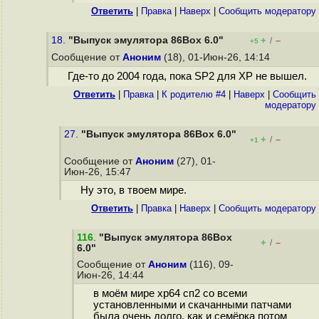
Ответить
|
Правка
|
Наверх
|
Cообщить модератору
18.
"Выпуск эмулятора 86Box 6.0"
+
–
/
+5
Сообщение от
Аноним
(18), 01-Июн-26, 14:14
Где-то до 2004 года, пока SP2 для XP не вышел.
Ответить
|
Правка
|
К родителю #4
|
Наверх
|
Cообщить
модератору
27.
"Выпуск эмулятора 86Box 6.0"
+
–
/
+1
Сообщение от
Аноним
(27), 01-
Июн-26, 15:47
Ну это, в твоем мире.
Ответить
|
Правка
|
Наверх
|
Cообщить модератору
116
.
"Выпуск эмулятора 86Box
+
–
/
6.0"
Сообщение от
Аноним
(116), 09-
Июн-26, 14:44
в моём мире хр64 сп2 со всеми
установленными и скачанными патчами
была очень долго, как и семёрка потом