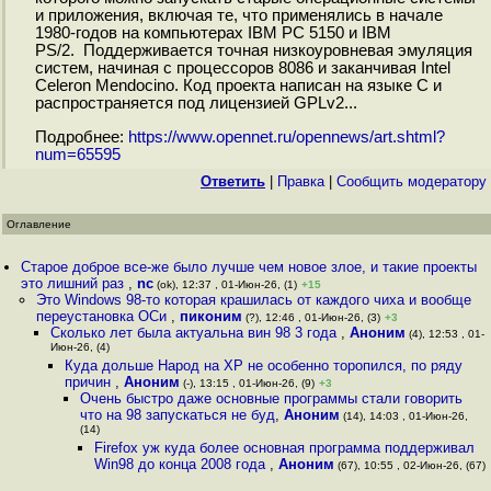
и приложения, включая те, что применялись в начале
1980-годов на компьютерах IBM PC 5150 и IBM
PS/2. Поддерживается точная низкоуровневая эмуляция
систем, начиная с процессоров 8086 и заканчивая Intel
Сeleron Mendocino. Код проекта написан на языке C и
распространяется под лицензией GPLv2...
Подробнее:
https://www.opennet.ru/opennews/art.shtml?
num=65595
Ответить
|
Правка
|
Cообщить модератору
Оглавление
Старое доброе все-же было лучше чем новое злое, и такие проекты
это лишний раз
,
nc
(ok), 12:37 , 01-Июн-26, (1)
+15
Это Windows 98-то которая крашилась от каждого чиха и вообще
переустановка ОСи
,
пиконим
(?), 12:46 , 01-Июн-26, (3)
+3
Сколько лет была актуальна вин 98 3 года
,
Аноним
(4), 12:53 , 01-
Июн-26, (4)
Куда дольше Народ на XP не особенно торопился, по ряду
причин
,
Аноним
(-), 13:15 , 01-Июн-26, (9)
+3
Очень быстро даже основные программы стали говорить
что на 98 запускаться не буд
,
Аноним
(14), 14:03 , 01-Июн-26,
(14)
Firefox уж куда более основная программа поддерживал
Win98 до конца 2008 года
,
Аноним
(67), 10:55 , 02-Июн-26, (67)