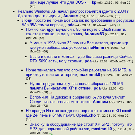
или ещё лучше Что для DOS -
,
_kp
(ok), 13:16 , 03-Июн-26,
(98)
Реально Windows XP начал распространятся где-то с 2004 г
До этого долго сидели
,
Аноним
(35), 16:51 , 01-Июн-26, (35)
Люди просто не понимают скачок по требованию к ресурсам
Win 95A самая первая,
,
pda
(ok), 20:34 , 01-Июн-26, (47)
+1
Помню как друг мучался с 95 на ноуте с 16мб памяти,
кажется только на одну копию
,
Аноним83
(?), 22:16 , 01-
Июн-26, (52)
У меня в 1998 было 32 памяти Все летало, кроме игр
где уже требовалось ускорени
,
noNinim
(?), 10:51 , 02-
Июн-26, (66)
Были и стояли в компах - две большие разницы Сейчас
RTX 5090 есть, но у скольки
,
pda
(ok), 12:08 , 02-Июн-26, (71)
Home твикалась так что спокойно работала на 96 МГБ, а
при отсутствии сети терпим
,
maximnik0
(?), 22:43 , 01-Июн-26,
(53)
Ну вот представьте, у вас новая сборка на 128 Мб
памяти Вы накатили XP и оттюни
,
pda
(ok), 12:06 , 02-
Июн-26, (70)
–1
Вспомнил На дисках в сборниках было куча утилит
Среди низ так называемые твике
,
Аноним
(72), 12:17 , 02-
Июн-26, (72)
Не правда На станках до сих пор стоят компы с ХП-шкой
где 2-й пень и 64Мб памят
,
OpenEcho
(?), 22:58 , 02-Июн-26,
(86)
Знаю куча оборудование где стоит XP SP2 ,потому что
SP3 для нормальной работы уж
,
maximnik0
(?), 12:54 , 03-
Июн-26, (95)
+1