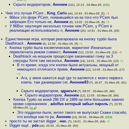
(93)
+1
Скрыто модератором
,
Аноним
(111), 12:13 , 04-Июн-26, (
111
)
Чем это лучше PCem
,
King_Carlo
(ok), 12:44 , 01-Июн-26, (2)
–1
86box это форк PCem, появившийся из-за того что PCem был
заброшен Его только не
,
Аноним
(6), 13:02 , 01-Июн-26, (6)
+2
У 86Box эмуляция несколько точнее чем PCem, у PCem в
реализации использовались п
,
Аноним
(20), 14:51 , 01-Июн-26, (20)
Единственная игра, которая реагировала на кнопку турбо была
Deathtrack
,
Аноним
(4), 12:54 , 01-Июн-26, (5)
+1
Кнопка турбо была косметическая, маркетинг Изначально
переключала режим совмест
,
Аноним
(12), 13:53 , 01-Июн-26, (12)
–2
Deathtrack на мощном процессоре заканчивал гонку за 3
секунды Хотя там нескольк
,
Аноним
(14), 14:01 , 01-Июн-26, (13)
+2
В то время, когда эти кнопки были актуальны, мощный от
немощного отличался приме
,
Аноним
(12), 14:09 , 01-Июн-26, (17)
+1
Ага, у меня кажется ещё где то валяется с моего первого
компа, там джамерами сег
,
Аноним83
(?), 18:37 , 01-Июн-26, (41)
Скрыто модератором
,
здрасьте
(?), 09:37 , 03-Июн-26, (90)
Скрыто модератором
,
Аноним
(12), 12:05 , 03-Июн-26, (94)
Кнопка Турбо на моей 286 DX в 1989 на пяти большимх камнях
кроме сороканожек
,
adolfus который забыл пароль
(?), 22:55 ,
08-Июн-26, (
)
114
Это подделки были, интел такого не выпускал Скажи спасибо,
что вообще как-то ра
,
Аноним
(12), 00:04 , 09-Июн-26, (
115
)
просто ты не застал digger
,
нах.
(?), 19:01 , 01-Июн-26, (44)
+3
Digger ещё
,
pda
(ok), 20:43 , 01-Июн-26, (50)