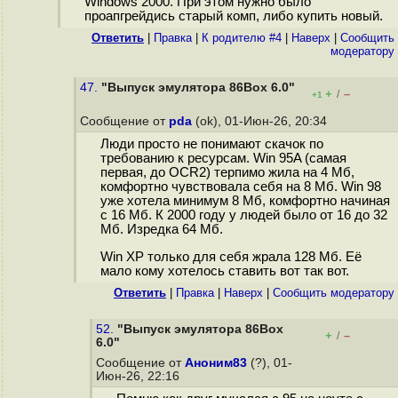
Windows 2000. При этом нужно было
проапгрейдись старый комп, либо купить новый.
Ответить
|
Правка
|
К родителю #4
|
Наверх
|
Cообщить
модератору
47.
"Выпуск эмулятора 86Box 6.0"
+
–
/
+1
Сообщение от
pda
(ok), 01-Июн-26, 20:34
Люди просто не понимают скачок по
требованию к ресурсам. Win 95A (самая
первая, до OCR2) терпимо жила на 4 Мб,
комфортно чувствовала себя на 8 Мб. Win 98
уже хотела минимум 8 Мб, комфортно начиная
с 16 Мб. К 2000 году у людей было от 16 до 32
Мб. Изредка 64 Мб.
Win XP только для себя жрала 128 Мб. Её
мало кому хотелось ставить вот так вот.
Ответить
|
Правка
|
Наверх
|
Cообщить модератору
52.
"Выпуск эмулятора 86Box
+
–
/
6.0"
Сообщение от
Аноним83
(?), 01-
Июн-26, 22:16