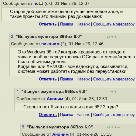
Сообщение от
nc
(ok), 01-Июн-26, 12:37
Старое доброе все-же было лучше чем новое злое, и
такие проекты это лишний раз доказывают.
Ответить
|
Правка
|
Наверх
|
Cообщить модератору
3.
"Выпуск эмулятора 86Box 6.0"
+
–
/
+3
Сообщение от
пиконим
(?), 01-Июн-26, 12:46
Это Windows 98-то? которая крашилась от каждого
чиха и вообще переустановка ОСи раз в месяц/неделю
была обычным делом.
Когда вышли XP/2000 - все вздохнули, оказывается,
система может работать годами без переустановки
Ответить
|
Правка
|
Наверх
|
Cообщить модератору
4.
"Выпуск эмулятора 86Box 6.0"
+
–
/
Сообщение от
Аноним
(4), 01-Июн-26, 12:53
Сколько лет была актуальна вин 98? 3 года?
Ответить
|
Правка
|
Наверх
|
Cообщить модератору
9.
"Выпуск эмулятора 86Box 6.0"
+
–
/
+3
Сообщение от
Аноним
(-), 01-Июн-26, 13:15