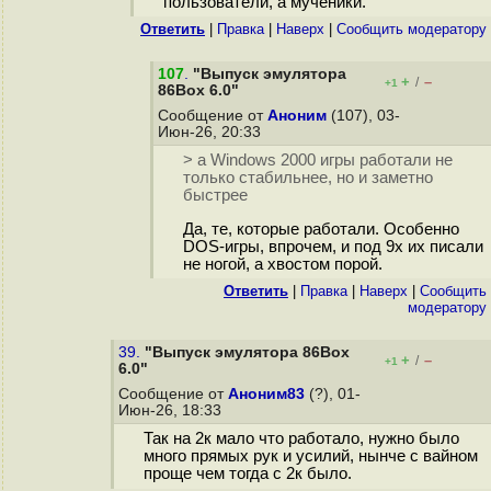
пользователи, а мученики.
Ответить
|
Правка
|
Наверх
|
Cообщить модератору
107
.
"Выпуск эмулятора
+
–
/
+1
86Box 6.0"
Сообщение от
Аноним
(107), 03-
Июн-26, 20:33
> а Windows 2000 игры работали не
только стабильнее, но и заметно
быстрее
Да, те, которые работали. Особенно
DOS-игры, впрочем, и под 9x их писали
не ногой, а хвостом порой.
Ответить
|
Правка
|
Наверх
|
Cообщить
модератору
39.
"Выпуск эмулятора 86Box
+
–
/
+1
6.0"
Сообщение от
Аноним83
(?), 01-
Июн-26, 18:33
Так на 2к мало что работало, нужно было
много прямых рук и усилий, нынче с вайном
проще чем тогда с 2к было.