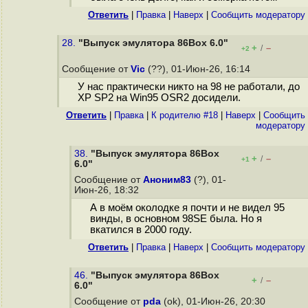
Ответить
|
Правка
|
Наверх
|
Cообщить модератору
28.
"Выпуск эмулятора 86Box 6.0"
+
–
/
+2
Сообщение от
Vic
(??), 01-Июн-26, 16:14
У нас практически никто на 98 не работали, до
ХР SP2 на Win95 OSR2 досидели.
Ответить
|
Правка
|
К родителю #18
|
Наверх
|
Cообщить
модератору
38.
"Выпуск эмулятора 86Box
+
–
/
+1
6.0"
Сообщение от
Аноним83
(?), 01-
Июн-26, 18:32
А в моём околодке я почти и не видел 95
винды, в основном 98SE была. Но я
вкатился в 2000 году.
Ответить
|
Правка
|
Наверх
|
Cообщить модератору
46.
"Выпуск эмулятора 86Box
+
–
/
6.0"
Сообщение от
pda
(ok), 01-Июн-26, 20:30