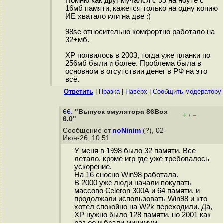
Помню как друг мучался с 95 на ноуте с
16мб памяти, кажется только на одну копию
ИЕ хватало или на две :)
98se относительно комфортно работало на
32+мб.
ХР появилось в 2003, тогда уже планки по
256мб были и более. Проблема была в
основном в отсутствии денег в РФ на это
всё.
Ответить
|
Правка
|
Наверх
|
Cообщить модератору
66.
"Выпуск эмулятора 86Box
+
–
/
6.0"
Сообщение от
noNinim
(?), 02-
Июн-26, 10:51
У меня в 1998 было 32 памяти. Все
летало, кроме игр где уже требовалось
ускорение.
На 16 сносно Win98 работала.
В 2000 уже люди начали покупать
массово Celeron 300А и 64 памяти, и
продолжали использовать Win98 и кто
хотел спокойно на W2k переходили. Да,
XP нужно было 128 памяти, но 2001 как
раз ее и брали минимум.