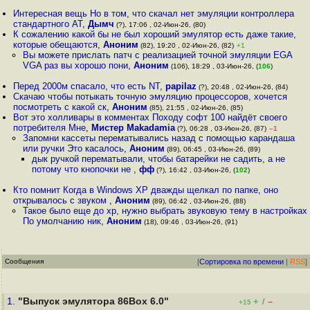
Интересная вещь Но в том, что скачал нет эмуляции контроллера
стандартного AT
,
Дымч
(?), 17:06 , 02-Июн-26, (80)
К сожалению какой бы не был хороший эмулятор есть даже такие,
которые обещаются
,
Аноним
(82), 19:20 , 02-Июн-26, (82)
+1
Вы можете прислать патч с реализацией точной эмуляции EGA
VGA раз вы хорошо пони
,
Аноним
(106), 18:29 , 03-Июн-26, (
106
)
Перед 2000м спасало, что есть NT
,
papilaz
(?), 20:48 , 02-Июн-26, (84)
Скачаю чтобы потыкать точную эмуляцию процессоров, хочется
посмотреть с какой ск
,
Аноним
(85), 21:55 , 02-Июн-26, (85)
Вот это холливары в комментах Походу софт 100 найдёт своего
потребителя Мне
,
Мистер Makadamia
(?), 06:28 , 03-Июн-26, (87)
–1
Запомни кассеты перематывались назад с помощью карандаша
или ручки Это касалось
,
Аноним
(89), 06:45 , 03-Июн-26, (89)
дык ручкой перематывали, чтобы батарейки не садить, а не
потому что кнопочки не
,
фф
(?), 16:42 , 03-Июн-26, (
102
)
Кто помнит Когда в Windows XP дважды щелкал по папке, оно
открывалось с звуком
,
Аноним
(89), 06:42 , 03-Июн-26, (88)
Такое было еще до xp, нужно выбрать звуковую тему в настройках
По умолчанию ник
,
Аноним
(18), 09:46 , 03-Июн-26, (91)
Сообщения
[
Сортировка по времени
|
RSS
]
1.
"Выпуск эмулятора 86Box 6.0"
+
–
/
+15