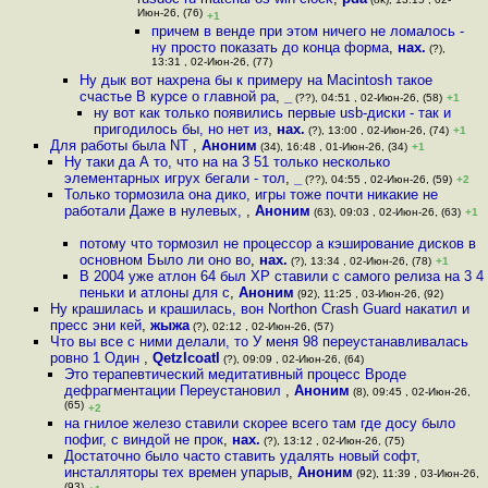
Июн-26, (76)
+1
причем в венде при этом ничего не ломалось -
ну просто показать до конца форма
,
нах.
(?),
13:31 , 02-Июн-26, (77)
Ну дык вот нахрена бы к примеру на Macintosh такое
счастье В курсе о главной ра
,
_
(??), 04:51 , 02-Июн-26, (58)
+1
ну вот как только появились первые usb-диски - так и
пригодилось бы, но нет из
,
нах.
(?), 13:00 , 02-Июн-26, (74)
+1
Для работы была NT
,
Аноним
(34), 16:48 , 01-Июн-26, (34)
+1
Ну таки да А то, что на на 3 51 только несколько
элементарных игрух бегали - тол
,
_
(??), 04:55 , 02-Июн-26, (59)
+2
Только тормозила она дико, игры тоже почти никакие не
работали Даже в нулевых,
,
Аноним
(63), 09:03 , 02-Июн-26, (63)
+1
потому что тормозил не процессор а кэширование дисков в
основном Было ли оно во
,
нах.
(?), 13:34 , 02-Июн-26, (78)
+1
В 2004 уже атлон 64 был XP ставили с самого релиза на 3 4
пеньки и атлоны для с
,
Аноним
(92), 11:25 , 03-Июн-26, (92)
Ну крашилась и крашилась, вон Northon Crash Guard накатил и
пресс эни кей
,
жыжа
(?), 02:12 , 02-Июн-26, (57)
Что вы все с ними делали, то У меня 98 переустанавливалась
ровно 1 Один
,
Qetzlcoatl
(?), 09:09 , 02-Июн-26, (64)
Это терапевтический медитативный процесс Вроде
дефрагментации Переустановил
,
Аноним
(8), 09:45 , 02-Июн-26,
(65)
+2
на гнилое железо ставили скорее всего там где досу было
пофиг, с виндой не прок
,
нах.
(?), 13:12 , 02-Июн-26, (75)
Достаточно было часто ставить удалять новый софт,
инсталляторы тех времен упарыв
,
Аноним
(92), 11:39 , 03-Июн-26,