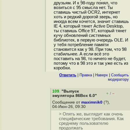
друзьям. И к 98-году понял, что
возиться с 95 смысла нет. Ты
ставишь чистый OCR2, интернет
хоть и редкий дорогой зверь, но
иногда всем хочется, значит ставишь
IE 4, который тянет Active Desktop,
ты ставишь Office 97, который тянет
кучу обновлений системных
библиотек, в первую очередь OLE. И
у тебя потребление памяти
становится как у 98. При том, что 98
стабильнее. А если всё это
поставить на 98, то ничего не будет,
потому что в 98 это и так уже есть из
коробки.
Ответить
|
Правка
|
Наверх
|
Cообщить
модератору
109
.
"Выпуск
+
–
/
эмулятора 86Box 6.0"
Сообщение от
maximnik0
(?),
04-Июн-26, 09:30
> Опять же, выглядит как очень
специфические требования. Как
среднему пользователю
продолжать