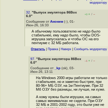
модератору
32.
"Выпуск эмулятора 86Box
+
–
/
+3
6.0"
Сообщение от
Аноним
(-), 01-
Июн-26, 16:33
А обычному пользователю не надо было
стабильнее, ему надо было, чтобы DOS-
игрушка запускалась и чтобы ОС на его
пентиуме с 32 МБ работала.
Ответить
|
Правка
|
Наверх
|
Cообщить модератору
97.
"Выпуск эмулятора 86Box
+
–
/
–1
6.0"
Сообщение от
_kp
(ok), 03-
Июн-26, 13:11
На Windows 2000 игры работали не только
стабильнее, но и заметно быстрее, при
80-96+ МБ ОЗУ, на 1м Пентиуме. При 32
Мб ОЗУ без разницы, ни лучше, ни хуже.
А кому нужны были игрушки, на самых
самых минималках не сидели. При ОЗУ
32 МБ в 2001-2002 году, это были уже не