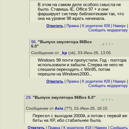
В этом на самом деле особого смысла не
было. Ставишь IE, Office 97 + и они
фарширует систему библиотеками так, что
она на уровне 98 жрать начинала.
Ответить
|
Правка
|
К родителю #28
|
Наверх
|
Cообщить модератору
96.
"Выпуск эмулятора 86Box
+
–
/
–1
6.0"
Сообщение от
_kp
(ok), 03-Июн-26, 13:05
Windows 98 почти пропустили. Год - полтора
использовали и забыли. Сперва не него не
спешили переходить с Win95, потом
перешли на Windows2000...
Ответить
|
Правка
|
К родителю #28
|
Наверх
|
Cообщить модератору
29.
"Выпуск эмулятора 86Box 6.0"
+
–
/
+1
Сообщение от
Axis
(??), 01-Июн-26, 16:15
Пересел с выходом 2000й, а потом с первой же
беты на XP, ибо стабильнее была.
Ответить
|
Правка
|
К родителю #18
|
Наверх
|
Cообщить