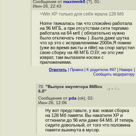
Сообщение от
maximnik0
(?), 01-
Июн-26, 22:43
>Win XP только для себя жрала 128 Мб
Home твикалась так что спокойно работала
на 96 МГБ, а при отсутствии сети терпимо
работала на 64 мгб ( обязательно нужно
было отключать темы ) .Была даже шутка
что xp это с исправлениями 2000я.Я помню
(уже во время висты и nlite) на спор запустил
свою сборку на 48 МГБ ОЗУ, но это уже
изврат, там вылазили косяки с
приложениями.
Ответить
|
Правка
|
К родителю #47
|
Наверх
|
Cообщить модератору
70.
"Выпуск эмулятора 86Box
+
–
/
–1
6.0"
Сообщение от
pda
(ok), 02-
Июн-26, 12:06
Ну вот представьте, у вас новая сборка
на 128 Мб памяти. Вы накатили XP и
оттюнили до 96 или даже 64 Мб. И теперь
сидите довольный, от того что половина
памяти выкинута в мусор.