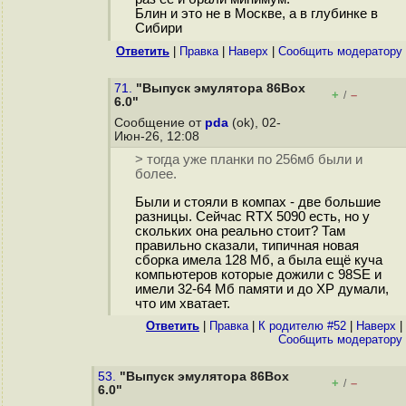
Блин и это не в Москве, а в глубинке в
Сибири
Ответить
|
Правка
|
Наверх
|
Cообщить модератору
71.
"Выпуск эмулятора 86Box
+
–
/
6.0"
Сообщение от
pda
(ok), 02-
Июн-26, 12:08
> тогда уже планки по 256мб были и
более.
Были и стояли в компах - две большие
разницы. Сейчас RTX 5090 есть, но у
скольких она реально стоит? Там
правильно сказали, типичная новая
сборка имела 128 Мб, а была ещё куча
компьютеров которые дожили с 98SE и
имели 32-64 Мб памяти и до XP думали,
что им хватает.
Ответить
|
Правка
|
К родителю #52
|
Наверх
|
Cообщить модератору
53.
"Выпуск эмулятора 86Box
+
–
/
6.0"