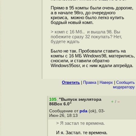
Прямо в 95 компы были очень дорогие,
а в начале 98го, до очередного
кризиса, можно было легко купить
бодрый новый комп.
> комп с 16 Мб.. и вышла 98. Вы
побежите сразу 32 покупать? Нет,
будете ждать
Было не так. Пробовали ставить на
компы с 16 МБ Windows98, матерились,
сносили, и ставили обратно
Windows95osr, и с ним ждали апгрейда.
Ответить
|
Правка
|
Наверх
|
Cообщить
модератору
105
.
"Выпуск эмулятора
+
–
/
86Box 6.0"
Сообщение от
pda
(ok), 03-
Июн-26, 18:13
> Я застал те времена.
И я. Застал. те времена.