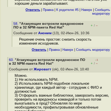
хорошие деньги зарабатывают.
Ответить
|
Правка
|
К родителю #5
|
Наверх
|
Cообщить
модератору
58.
"Атакующие встроили вредоносное
+
–
/
ПО в 32 NPM-пакета Red Hat"
Сообщение от
Аноним
(13), 02-Июн-26, 10:36
Решение очень простое: снизить скорость
изменения исходников.
Ответить
|
Правка
|
Наверх
|
Cообщить модератору
60.
"Атакующие встроили вредоносное ПО
–1
+
–
в 32 NPM-пакета Red Hat"
/
Сообщение от
Жироватт
(ok), 02-Июн-26, 10:40
Можно.
1) Не использовать NPM.
2) Использовать NPM-подобное локальное
хранилище, где каждый автор - сотрудник с ФИО и
должностью
3) Отфоркать важные библиотеки, заморозить версию,
проверить на вредоносы командой и только потом
выкатывать в прод? Обновляя по мере
необходимости, профильтровывая обновлённые