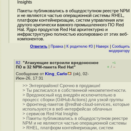
Insights
Пакеты публиковались в общедоступном реестре NPM
и не являются частью операционной системы RHEL,
платформ контейнеризации, систем управления или
другого критически важного промышленного ПО Red
Hat. Ядро продуктов Red Hat архитектурно и
инфраструктурно полностью изолировано от этих веб-
компонентов.
Ответить
|
Правка
|
К родителю #3
|
Наверх
|
Cообщить
модератору
82.
"Атакующие встроили вредоносное
+1
+
–
ПО в 32 NPM-пакета Red Hat"
/
Сообщение от
King_Carlo
(ok), 02-
Июн-26, 17:31
>> Энтерпрайзно! Срочно в продакшн!
> Ты расписался в собственной некомпетентности.
> Вредоносный код внедрён исключительно в
процесс сборки (GitHub Actions) для узкой группы
> фронтенд-пакетов @redhat-cloud-services, которые
используются в веб-интерфейсах облачных
> сервисов Red Hat Insights
> Пакеты публиковались в общедоступном реестре
NPM и не являются частью операционной системы
> RHEL, платформ контейнеризации, систем