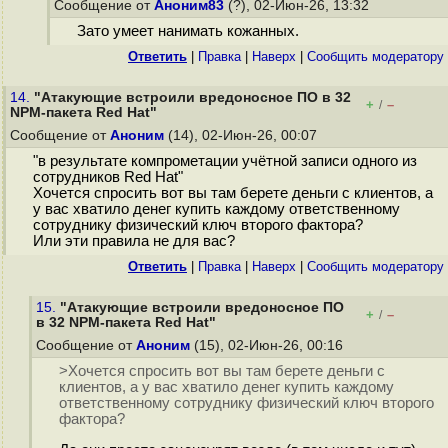
Сообщение от
Аноним83
(?), 02-Июн-26, 13:32
Зато умеет нанимать кожанных.
Ответить
|
Правка
|
Наверх
|
Cообщить модератору
14.
"Атакующие встроили вредоносное ПО в 32
+
–
/
NPM-пакета Red Hat"
Сообщение от
Аноним
(14), 02-Июн-26, 00:07
"в результате компрометации учётной записи одного из
сотрудников Red Hat"
Хочется спросить вот вы там берете деньги с клиентов, а
у вас хватило денег купить каждому ответственному
сотруднику физический ключ второго фактора?
Или эти правила не для вас?
Ответить
|
Правка
|
Наверх
|
Cообщить модератору
15.
"Атакующие встроили вредоносное ПО
+
–
/
в 32 NPM-пакета Red Hat"
Сообщение от
Аноним
(15), 02-Июн-26, 00:16
>Хочется спросить вот вы там берете деньги с
клиентов, а у вас хватило денег купить каждому
ответственному сотруднику физический ключ второго
фактора?