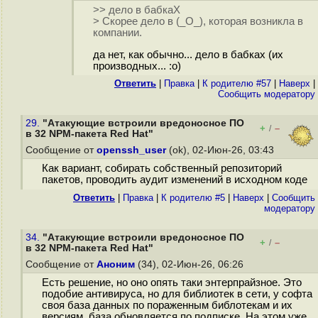
>> дело в бабкаХ
> Скорее дело в (_О_), которая возникла в
компании.
да нет, как обычно... дело в бабках (их
производных... :о)
Ответить
|
Правка
|
К родителю #57
|
Наверх
|
Cообщить модератору
29.
"Атакующие встроили вредоносное ПО
+
–
/
в 32 NPM-пакета Red Hat"
Сообщение от
openssh_user
(ok), 02-Июн-26, 03:43
Как вариант, собирать собственный репозиторий
пакетов, проводить аудит изменений в исходном коде
Ответить
|
Правка
|
К родителю #5
|
Наверх
|
Cообщить
модератору
34.
"Атакующие встроили вредоносное ПО
+
–
/
в 32 NPM-пакета Red Hat"
Сообщение от
Аноним
(34), 02-Июн-26, 06:26
Есть решение, но оно опять таки энтерпрайзное. Это
подобие антивируса, но для библиотек в сети, у софта
своя база данных по пораженным библотекам и их
версиям, база обновляется по подписке. На этом уже