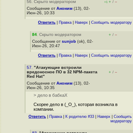
56. Скрыто модератором
+
–
/
+1
Сообщение от
Аноним
(13), 02-
Июн-26, 10:33
Ответить
|
Правка
|
Наверх
|
Cообщить модератору
84
. Скрыто модератором
+
–
/
Сообщение от
sunjob
(ok), 02-
Июн-26, 20:47
Ответить
|
Правка
|
Наверх
|
Cообщить модератору
57.
"Атакующие встроили
вредоносное ПО в 32 NPM-пакета
+
–
/
Red Hat"
Сообщение от
Аноним
(13), 02-
Июн-26, 10:35
> дело в бабкаХ
Скорее дело в (_О_), которая возникла в
компании.
Ответить
|
Правка
|
К родителю #33
|
Наверх
|
Cообщить
модератору