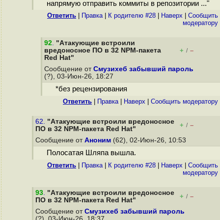
напрямую отправить коммиты в репозитории ..."
Ответить
|
Правка
|
К родителю #28
|
Наверх
|
Cообщить
модератору
92
.
"Атакующие встроили
вредоносное ПО в 32 NPM-пакета
+
–
/
Red Hat"
Сообщение от
Смузихеб забывший пароль
(?), 03-Июн-26, 18:27
*без рецензирования
Ответить
|
Правка
|
Наверх
|
Cообщить модератору
62.
"Атакующие встроили вредоносное
+
–
/
ПО в 32 NPM-пакета Red Hat"
Сообщение от
Аноним
(62), 02-Июн-26, 10:53
Полосатая Шляпа вышла.
Ответить
|
Правка
|
К родителю #28
|
Наверх
|
Cообщить
модератору
93
.
"Атакующие встроили вредоносное
+
–
/
ПО в 32 NPM-пакета Red Hat"
Сообщение от
Смузихеб забывший пароль
(?), 03-Июн-26, 18:37