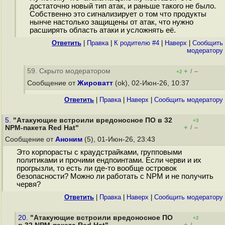
достаточно новый тип атак, и раньше такого не было.
Собственно это сигнализирует о том что продукты
нынче настолько защищены от атак, что нужно
расширять область атаки и усложнять её.
Ответить
|
Правка
|
К родителю #4
|
Наверх
|
Cообщить
модератору
59. Скрыто модератором
+
–
/
+2
Сообщение от
Жироватт
(ok), 02-Июн-26, 10:37
Ответить
|
Правка
|
Наверх
|
Cообщить модератору
5.
"Атакующие встроили вредоносное ПО в 32
+3
+
–
NPM-пакета Red Hat"
/
Сообщение от
Аноним
(5), 01-Июн-26, 23:43
Это корпорасты с краудстрайками, групповыми
политиками и прочими ендпоинтами. Если черви и их
прогрызли, то есть ли где-то вообще островок
безопасности? Можно ли работать с NPM и не получить
червя?
Ответить
|
Правка
|
Наверх
|
Cообщить модератору
20.
"Атакующие встроили вредоносное ПО
+2
+
–