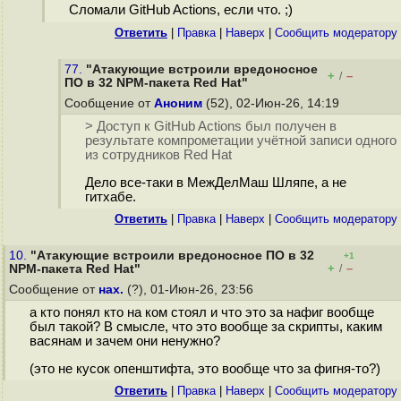
Сломали GitHub Actions, если что. ;)
Ответить
|
Правка
|
Наверх
|
Cообщить модератору
77.
"Атакующие встроили вредоносное
+
–
/
ПО в 32 NPM-пакета Red Hat"
Сообщение от
Аноним
(52), 02-Июн-26, 14:19
> Доступ к GitHub Actions был получен в
результате компрометации учётной записи одного
из сотрудников Red Hat
Дело все-таки в МежДелМаш Шляпе, а не
гитхабе.
Ответить
|
Правка
|
Наверх
|
Cообщить модератору
10.
"Атакующие встроили вредоносное ПО в 32
+1
+
–
NPM-пакета Red Hat"
/
Сообщение от
нах.
(?), 01-Июн-26, 23:56
а кто понял кто на ком стоял и что это за нафиг вообще
был такой? В смысле, что это вообще за скрипты, каким
васянам и зачем они ненужно?
(это не кусок опенштифта, это вообще что за фигня-то?)
Ответить
|
Правка
|
Наверх
|
Cообщить модератору