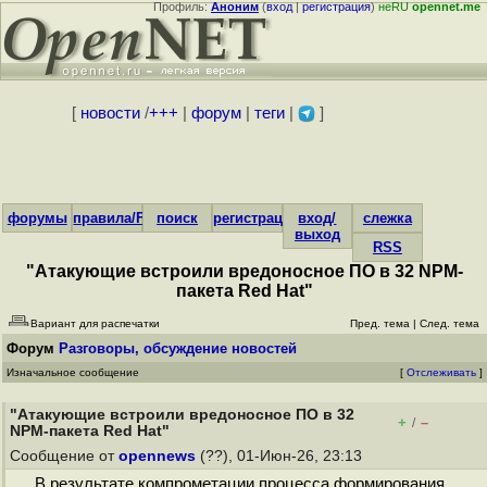
Профиль:
Аноним
(
вход
|
регистрация
)
неRU
opennet.me
[
новости
/
+++
|
форум
|
теги
|
]
форумы
правила/FAQ
поиск
регистрация
вход/
слежка
выход
RSS
"Атакующие встроили вредоносное ПО в 32 NPM-
пакета Red Hat"
Вариант для распечатки
Пред. тема
|
След. тема
Форум
Разговоры, обсуждение новостей
Изначальное сообщение
[
Отслеживать
]
"Атакующие встроили вредоносное ПО в 32
+
–
/
NPM-пакета Red Hat"
Сообщение от
opennews
(??), 01-Июн-26, 23:13
В результате компрометации процесса формирования