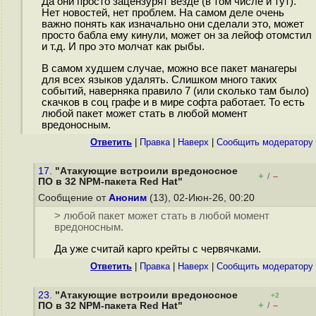
Да они просто зацензурят везде (в том числе и тут).
Нет новостей, нет проблем. На самом деле очень
важно понять как изначально они сделали это, может
просто бабла ему кинули, может он за лейоф отомстил
и т.д. И про это молчат как рыбы.
В самом худшем случае, можно все пакет манагеры
для всех языков удалять. Слишком много таких
событий, наверняка правило 7 (или сколько там было)
скачков в соц графе и в мире софта работает. То есть
любой пакет может стать в любой момент
вредоносным.
Ответить
|
Правка
|
Наверх
|
Cообщить модератору
17.
"Атакующие встроили вредоносное
+
–
/
ПО в 32 NPM-пакета Red Hat"
Сообщение от
Аноним
(13), 02-Июн-26, 00:20
> любой пакет может стать в любой момент
вредоносным.
Да уже считай карго крейты с червячками.
Ответить
|
Правка
|
Наверх
|
Cообщить модератору
23.
"Атакующие встроили вредоносное
+2
+
–
ПО в 32 NPM-пакета Red Hat"
/