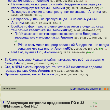
ее выполнение А
,
Аноним
(37), 10:00 , 02-Июн-26, (49)
–1
Не умничай, не получается у тебя Внедрение зловреда уже
классифицируется всеми
,
Аноним
(39), 10:27 , 02-Июн-26, (53)
+2
Ты видимо значения слова преступник не знаешь
,
Аноним
(64),
11:06 , 02-Июн-26, (64)
+2
Не удалось убить - не пресиупник да Ты не очень умный
,
Аноним
(64), 11:07 , 02-Июн-26, (65)
+4
Вообще то факт преступления доказывается в суде, до суда
там разные квалификации
,
Аноним83
(?), 14:09 , 02-Июн-26, (75)
По УК атака это отягчающее обстоятельство Внедрение
зловреда уже уголовно наказ
,
Аноним
(39), 14:25 , 02-Июн-26, (78)
+1
РФ не весь мир и не центр вселенной Внедрение - не всегда
означает что код внутр
,
Аноним83
(?), 00:33 , 03-Июн-26, (
87
)
–1
Red Hat, лучшая Ос
,
Аноним
(86), 23:25 , 02-Июн-26, (
86
)
+1
Та Само название Редхат инсайтс намекает, что всё так и должно
быть
,
Eifan
(?), 10:03 , 02-Июн-26, (51)
+2
Ого, в NPM смогли провернуть то, что в ХЗ библиотеке сделали
гораздо раньше Отст
,
Аноним
(67), 11:17 , 02-Июн-26, (67)
Фриманы эдакие, хе-хе
,
Аноним
(74), 14:00 , 02-Июн-26, (74)
Сообщения
[
Сортировка по времени
|
RSS
]
3.
"Атакующие встроили вредоносное ПО в 32
+40
+
–
NPM-пакета Red Hat"
/