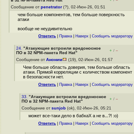
в 32 NPM-пакета Red Hat"
/
Сообщение от
penetrator
(?), 02-Июн-26, 01:51
чем больше компонентов, тем больше поверхность
атаки
вообще не неудивительно
Ответить
|
Правка
|
Наверх
|
Cообщить модератору
24.
"Атакующие встроили вредоносное
+
–
/
ПО в 32 NPM-пакета Red Hat"
Сообщение от
Аноним
(19), 02-Июн-26, 01:57
Чем больше область доверия, тем больше область
атаки. Прямой корреляции с количеством компонент
в безопасности нет.
Ответить
|
Правка
|
Наверх
|
Cообщить модератору
33.
"Атакующие встроили вредоносное
+
–
/
ПО в 32 NPM-пакета Red Hat"
Сообщение от
sunjob
(ok), 02-Июн-26, 05:21
может все-таки дело в бабкаХ а не в...?! :о)
Ответить
|
Правка
|
Наверх
|
Cообщить модератору