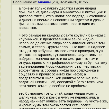
Сообщение от
Аноним
(23), 02-Июн-26, 01:55
а почему только пакет? десятки тысяч людей
пришли в ит, дизайнеры и аниматоры и питонщики и
датасаентисты, открывают все подряд, и ехешники,
и джпеги и письма с непонятным адресом и урлы с
фишинговыми сайтами, пакет просто один из
вариантов.
+ это раньше на каждом 2 сайте крутили баннеры с
клубничкой, и предсказаниями ванги, и одно
неверное движение открывало миллион окон с тем
самым, а теперь кругом сплошные щиты и надписи
что доктор вебушка там все лично проверил, а уж
ркн как постарался, тут захочешь вирусятины не
найдешь. конечно никто и не смотрит что там и
откуда, привыкли к рафинированному вэбу, поэтому
таргетированный социнжиниринг стал чертовски
эффективным. собрать инфы про сотрудника в
соц.сетях и прочих осинтах как нефег, а
представиться школькой училкой ребенка, или
авдотьей никитишной, соседкой с 3его этажа, или
черт знает кем еще вообще не проблема.
это буквально тот случай, когда улицы моют с
шапнунем, чтобы крысы чуму не переносили, а
народ начинает облизывать бордюры, ну чистые же,
и кроме чумы там оказывается есть более
интересные организмы против которых средства от