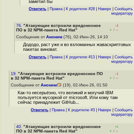
заметил бы
Ответить
|
Правка
|
К родителю #28
|
Наверх
|
Cообщить
модератору
76.
"Атакующие встроили вредоносное
–2
+
–
ПО в 32 NPM-пакета Red Hat"
/
Сообщение от
Аноним
(76), 02-Июн-26, 14:10
Дододо, раст уже и во взломанных жаваскриптовых
пакетах виноват.
Ответить
|
Правка
|
К родителю #13
|
Наверх
|
Cообщить
модератору
19.
"Атакующие встроили вредоносное ПО
–1
+
–
в 32 NPM-пакета Red Hat"
/
Сообщение от
Аноним
(19), 02-Июн-26, 01:50
Как-то несерьёзно, что великий и могучий IBM
пользуется мусоркой от microsoft. Или кому там
сейчас принадлежит GitHub...
Ответить
|
Правка
|
К родителю #3
|
Наверх
|
Cообщить
модератору
40.
"Атакующие встроили вредоносное
+2
+
–
ПО в 32 NPM-пакета Red Hat"
/