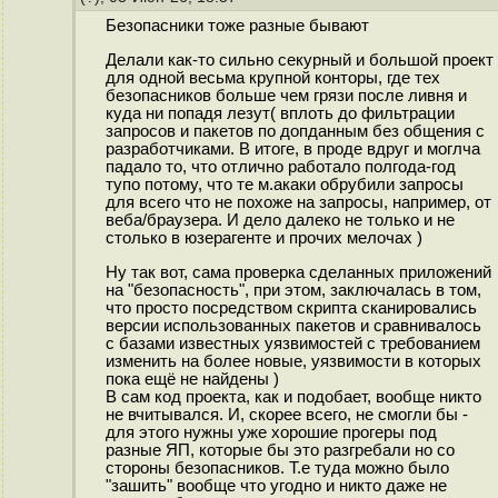
Безопасники тоже разные бывают
Делали как-то сильно секурный и большой проект
для одной весьма крупной конторы, где тех
безопасников больше чем грязи после ливня и
куда ни попадя лезут( вплоть до фильтрации
запросов и пакетов по допданным без общения с
разработчиками. В итоге, в проде вдруг и моглча
падало то, что отлично работало полгода-год
тупо потому, что те м.акаки обрубили запросы
для всего что не похоже на запросы, например, от
веба/браузера. И дело далеко не только и не
столько в юзерагенте и прочих мелочах )
Ну так вот, сама проверка сделанных приложений
на "безопасность", при этом, заключалась в том,
что просто посредством скрипта сканировались
версии использованных пакетов и сравнивалось
с базами известных уязвимостей с требованием
изменить на более новые, уязвимости в которых
пока ещё не найдены )
В сам код проекта, как и подобает, вообще никто
не вчитывался. И, скорее всего, не смогли бы -
для этого нужны уже хорошие прогеры под
разные ЯП, которые бы это разгребали но со
стороны безопасников. Т.е туда можно было
"зашить" вообще что угодно и никто даже не