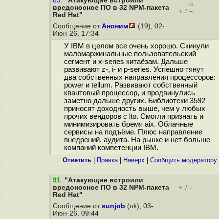
83.
"Атакующие встроили
+1
вредоносное ПО в 32 NPM-пакета
+
–
/
Red Hat"
Сообщение от
Аноним
(19), 02-
Июн-26, 17:34
У IBM в целом все очень хорошо. Скинули
маломаржинальные пользовательский
сегмент и x-series китаёзам. Дальше
развивают z-, i- и p-series. Успешно тянут
два собственных направления процессоров:
power и tellum. Развивают собственный
квантовый процессор, и продвинулись
заметно дальше других. Библиотеки 3592
приносят доходность выше, чем у любых
прочих вендоров с lto. Смогли признать и
минимизировать бремя aix. Облачные
сервисы на подъёме. Плюс направление
внедрений, аудита. На рынке и нет больше
компаний компетенции IBM.
Ответить
|
Правка
|
Наверх
|
Cообщить модератору
91
.
"Атакующие встроили
вредоносное ПО в 32 NPM-пакета
+
–
/
Red Hat"
Сообщение от
sunjob
(ok), 03-
Июн-26, 09:44