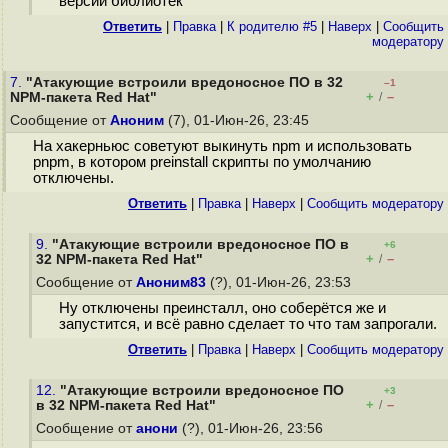
версии библиотек
Ответить
|
Правка
|
К родителю #5
|
Наверх
|
Cообщить
модератору
7.
"Атакующие встроили вредоносное ПО в 32
–1
+
–
NPM-пакета Red Hat"
/
Сообщение от
Аноним
(7), 01-Июн-26, 23:45
На хакерньюс советуют выкинуть npm и использовать
pnpm, в котором preinstall скрипты по умолчанию
отключены.
Ответить
|
Правка
|
Наверх
|
Cообщить модератору
9.
"Атакующие встроили вредоносное ПО в
+6
+
–
32 NPM-пакета Red Hat"
/
Сообщение от
Аноним83
(?), 01-Июн-26, 23:53
Ну отключены преинсталл, оно соберётся же и
запустится, и всё равно сделает то что там запрогали.
Ответить
|
Правка
|
Наверх
|
Cообщить модератору
12.
"Атакующие встроили вредоносное ПО
+3
+
–
в 32 NPM-пакета Red Hat"
/
Сообщение от
анони
(?), 01-Июн-26, 23:56