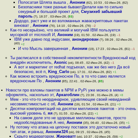
Полосатая Шляпа вышла
,
Аноним
(62), 10:53 , 02-Июн-26, (62)
Безопасники тоже разные бываютДелали как-то сильно
секурный и большой проект для
,
Смузихеб забывший
пароль
(?), 18:37 , 03-Июн-26, (
93
)
Дододо, раст уже и во взломанных жаваскриптовых пакетах
виноват
,
Аноним
(76), 14:10 , 02-Июн-26, (76)
–2
Как-то несерьёзно, что великий и могучий IBM пользуется
мусоркой от microsoft И
,
Аноним
(19), 01:50 , 02-Июн-26, (19)
–1
IBM уже давно под индусами
,
анондирован
(?), 08:26 , 02-Июн-26,
(40)
+2
И что Мысль завершенная
,
Аноним
(19), 17:23 , 02-Июн-26, (81)
–1
Ты расписался в собственной некомпетентности Вредоносный код
внедрён исключитель
,
Axonic
(ok), 08:45 , 02-Июн-26, (42)
–1
А вот и маркетинг от redhat подъехал, как же без него Да всё
безопасно, всё п
,
King_Carlo
(ok), 17:31 , 02-Июн-26, (82)
+1
Как можно встроить вредоносное По, в то что само является
вредоносным По
,
Аноним
(85), 22:41 , 02-Июн-26, (
85
)
Новости про взломы пакетов в NPM и PyPi уже можно в мемы
оформлять, насколько эт
,
Аркагоблин
(?), 23:36 , 01-Июн-26, (4)
+8
Мем - это что-то неординарное, удивляющее своей невиданной
несовместимостью с об
,
Аноним
(19), 01:54 , 02-Июн-26, (21)
+3
Десятки компрометаций на десятки миллионов пакетов - это очень
высокий уровень б
,
яя
(?), 01:55 , 02-Июн-26, (22)
+1
На самом деле это не здоровые миллионы пакетов, просто
недообследованные А нео
,
Аноним
(35), 06:40 , 02-Июн-26, (35)
+1
Ну потому что атака на цепочку поставок это достаточно новый
тип атак, и раньш
,
Аноним324
(ok), 09:15 , 02-Июн-26, (45)
Скрыто модератором
,
Жироватт
(ok), 10:37 , 02-Июн-26, (59)
+2