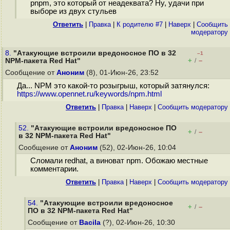
pnpm, это который от неадеквата? Ну, удачи при
выборе из двух стульев
Ответить
|
Правка
|
К родителю #7
|
Наверх
|
Cообщить
модератору
8.
"Атакующие встроили вредоносное ПО в 32
–1
+
–
NPM-пакета Red Hat"
/
Сообщение от
Аноним
(8), 01-Июн-26, 23:52
Да... NPM это какой-то розыгрыш, который затянулся:
https://www.opennet.ru/keywords/npm.html
Ответить
|
Правка
|
Наверх
|
Cообщить модератору
52.
"Атакующие встроили вредоносное ПО
+
–
/
в 32 NPM-пакета Red Hat"
Сообщение от
Аноним
(52), 02-Июн-26, 10:04
Сломали redhat, а виноват npm. Обожаю местные
комментарии.
Ответить
|
Правка
|
Наверх
|
Cообщить модератору
54.
"Атакующие встроили вредоносное
+
–
/
ПО в 32 NPM-пакета Red Hat"
Сообщение от
Bacila
(?), 02-Июн-26, 10:30