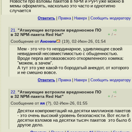
Новости про взломы пакетов в NPM и PyPi уже можно в
мемы оформлять, насколько это часто и однотипно
случается
Ответить
|
Правка
|
Наверх
|
Cообщить модератору
21.
"Атакующие встроили вредоносное ПО
+3
+
–
в 32 NPM-пакета Red Hat"
/
Сообщение от
Аноним
(19), 02-Июн-26, 01:54
Мем - это что-то неординарное, удивляющее своей
невиданной несовместимостью с обыденностью.
Вроде перла автовазовского откормленного хомяка:
"можем, а зачем".
А тут это уже какой-то бородатый анекдот, от которого
и не смешно вовсе.
Ответить
|
Правка
|
Наверх
|
Cообщить модератору
22.
"Атакующие встроили вредоносное ПО
+1
+
–
в 32 NPM-пакета Red Hat"
/
Сообщение от
яя
(?), 02-Июн-26, 01:55
Десятки компрометаций на десятки миллионов пакетов
- это очень высокий уровень безопасности. Вот если б
десятки взломов на десятки тысяч пакетов это было б
другое дело.