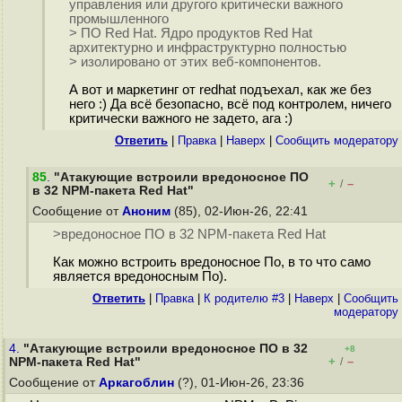
управления или другого критически важного
промышленного
> ПО Red Hat. Ядро продуктов Red Hat
архитектурно и инфраструктурно полностью
> изолировано от этих веб-компонентов.
А вот и маркетинг от redhat подъехал, как же без
него :) Да всё безопасно, всё под контролем, ничего
критически важного не задето, ага :)
Ответить
|
Правка
|
Наверх
|
Cообщить модератору
85
.
"Атакующие встроили вредоносное ПО
+
–
/
в 32 NPM-пакета Red Hat"
Сообщение от
Аноним
(85), 02-Июн-26, 22:41
>вредоносное ПО в 32 NPM-пакета Red Hat
Как можно встроить вредоносное По, в то что само
является вредоносным По).
Ответить
|
Правка
|
К родителю #3
|
Наверх
|
Cообщить
модератору
4.
"Атакующие встроили вредоносное ПО в 32
+8
+
–
NPM-пакета Red Hat"
/
Сообщение от
Аркагоблин
(?), 01-Июн-26, 23:36