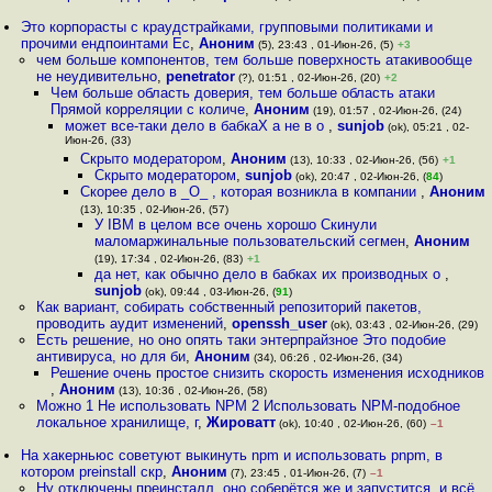
Это корпорасты с краудстрайками, групповыми политиками и
прочими ендпоинтами Ес
,
Аноним
(5), 23:43 , 01-Июн-26, (5)
+3
чем больше компонентов, тем больше поверхность атакивообще
не неудивительно
,
penetrator
(?), 01:51 , 02-Июн-26, (20)
+2
Чем больше область доверия, тем больше область атаки
Прямой корреляции с количе
,
Аноним
(19), 01:57 , 02-Июн-26, (24)
может все-таки дело в бабкаХ а не в о
,
sunjob
(ok), 05:21 , 02-
Июн-26, (33)
Скрыто модератором
,
Аноним
(13), 10:33 , 02-Июн-26, (56)
+1
Скрыто модератором
,
sunjob
(ok), 20:47 , 02-Июн-26, (
84
)
Скорее дело в _О_ , которая возникла в компании
,
Аноним
(13), 10:35 , 02-Июн-26, (57)
У IBM в целом все очень хорошо Скинули
маломаржинальные пользовательский сегмен
,
Аноним
(19), 17:34 , 02-Июн-26, (83)
+1
да нет, как обычно дело в бабках их производных о
,
sunjob
(ok), 09:44 , 03-Июн-26, (
91
)
Как вариант, собирать собственный репозиторий пакетов,
проводить аудит изменений
,
openssh_user
(ok), 03:43 , 02-Июн-26, (29)
Есть решение, но оно опять таки энтерпрайзное Это подобие
антивируса, но для би
,
Аноним
(34), 06:26 , 02-Июн-26, (34)
Решение очень простое снизить скорость изменения исходников
,
Аноним
(13), 10:36 , 02-Июн-26, (58)
Можно 1 Не использовать NPM 2 Использовать NPM-подобное
локальное хранилище, г
,
Жироватт
(ok), 10:40 , 02-Июн-26, (60)
–1
На хакерньюс советуют выкинуть npm и использовать pnpm, в
котором preinstall скр
,
Аноним
(7), 23:45 , 01-Июн-26, (7)
–1
Ну отключены преинсталл, оно соберётся же и запустится, и всё