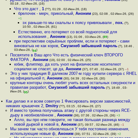
00:18 , 02-Июн-26, (16)
Что это даст
,
1
(??), 01:29 , 02-Июн-26, (18)
брелочек - мерч, прикольный
,
Аноним
(23), 02:08 , 02-Июн-26, (26)
+1
эх раньше-то мы скальпы к поясу привязывали
,
пох.
(?),
10:50 , 02-Июн-26, (61)
Естественно, его потеряют со всей подноготной для
использования
,
Аноним
(13), 01:06 , 03-Июн-26, (
89
)
при перспективе серьёзных проблем, если и потеряют - сами
виноватыа не как коров
,
Смузихеб забывший пароль
(?), 18:46 ,
03-Июн-26, (
)
94
Посвятите в Ваш арго Что есть физический ключ ВТОРОГО
ФАКТОРА
,
Аноним
(19), 02:00 , 02-Июн-26, (25)
юбик, флиппер, да хоть унэп на физическом носителеот
социалки не спасет, це да
,
Аноним
(37), 07:40 , 02-Июн-26, (37)
–1
Это у них традиция В далеком 2007-м году купили сервера с RHEL
на официальной п
,
Аноним
(30), 04:39 , 02-Июн-26, (30)
крупные конторы очень любят учить всех остальных секурности и
правилам разработ
,
Смузихеб забывший пароль
(?), 18:49 , 03-
Июн-26, (
)
95
Как делаю я и всем советую 1 Фиксировать версии зависимостей,
никаких крышечек 2
,
Dmitry
(??), 03:15 , 02-Июн-26, (27)
И вместо трояна получаешь атаку с другой стороны через RCE-
дыру в необновлённом
,
Аноним
(36), 07:36 , 02-Июн-26, (36)
+3
Алло, вы про нпм говорите, не такая большая разница между
новой дыркой в новой в
,
Аноним
(37), 09:57 , 02-Июн-26, (46)
–1
Мы зачем так часто обновлешься У тебя постоянно изменения,
использующие новые ф
,
Аноним
(39), 07:51 , 02-Июн-26, (39)
+2