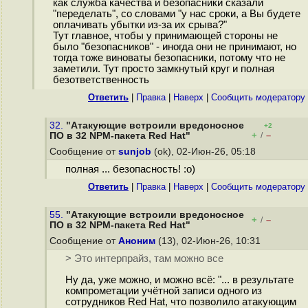
как служба качества и безопасники сказали
"переделать", со словами "у нас сроки, а Вы будете
оплачивать убытки из-за их срыва?"
Тут главное, чтобы у принимающей стороны не
было "безопасников" - иногда они не принимают, но
тогда тоже виноваты безопасники, потому что не
заметили. Тут просто замкнутый круг и полная
безответственность
Ответить
|
Правка
|
Наверх
|
Cообщить модератору
32.
"Атакующие встроили вредоносное
+2
+
–
ПО в 32 NPM-пакета Red Hat"
/
Сообщение от
sunjob
(ok), 02-Июн-26, 05:18
полная ... безопасность! :о)
Ответить
|
Правка
|
Наверх
|
Cообщить модератору
55.
"Атакующие встроили вредоносное
+
–
/
ПО в 32 NPM-пакета Red Hat"
Сообщение от
Аноним
(13), 02-Июн-26, 10:31
> Это интерпрайз, там можно все
Ну да, уже можно, и можно всё: "... в результате
компрометации учётной записи одного из
сотрудников Red Hat, что позволило атакующим