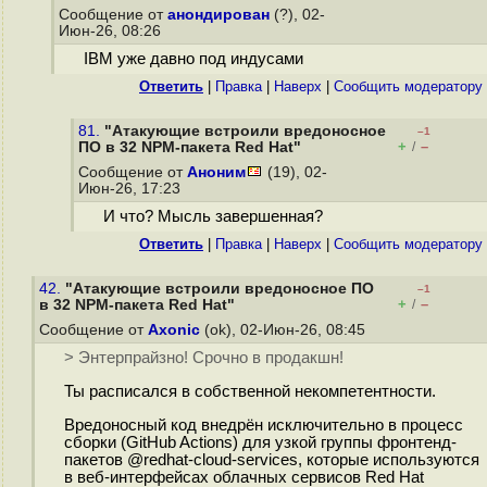
Сообщение от
анондирован
(?), 02-
Июн-26, 08:26
IBM уже давно под индусами
Ответить
|
Правка
|
Наверх
|
Cообщить модератору
81.
"Атакующие встроили вредоносное
–1
+
–
ПО в 32 NPM-пакета Red Hat"
/
Сообщение от
Аноним
(19), 02-
Июн-26, 17:23
И что? Мысль завершенная?
Ответить
|
Правка
|
Наверх
|
Cообщить модератору
42.
"Атакующие встроили вредоносное ПО
–1
+
–
в 32 NPM-пакета Red Hat"
/
Сообщение от
Axonic
(ok), 02-Июн-26, 08:45
> Энтерпрайзно! Срочно в продакшн!
Ты расписался в собственной некомпетентности.
Вредоносный код внедрён исключительно в процесс
сборки (GitHub Actions) для узкой группы фронтенд-
пакетов @redhat-cloud-services, которые используются
в веб-интерфейсах облачных сервисов Red Hat