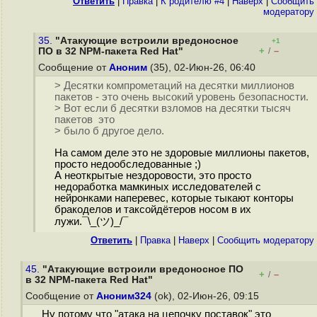
Ответить
|
Правка
|
К родителю #4
|
Наверх
|
Cообщить
модератору
35.
"Атакующие встроили вредоносное
+1
+
–
ПО в 32 NPM-пакета Red Hat"
/
Сообщение от
Аноним
(35), 02-Июн-26, 06:40
> Десятки компрометаций на десятки миллионов
пакетов - это очень высокий уровень безопасности.
> Вот если б десятки взломов на десятки тысяч
пакетов это
> было б другое дело.
На самом деле это не здоровые миллионы пакетов,
просто недообследованные ;)
А неоткрытые нездоровости, это просто
недоработка мамкиных исследователей с
нейронками наперевес, которые тыкают конторы
бракоделов и таксойдётеров носом в их
лужи.¯\_(ツ)_/¯
Ответить
|
Правка
|
Наверх
|
Cообщить модератору
45.
"Атакующие встроили вредоносное ПО
+
–
/
в 32 NPM-пакета Red Hat"
Сообщение от
Аноним324
(ok), 02-Июн-26, 09:15
Ну потому что "атака на цепочку поставок" это