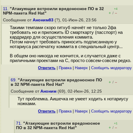
11.
"Атакующие встроили вредоносное ПО в 32
+4
+
–
NPM-пакета Red Hat"
/
Сообщение от
Аноним83
(?), 01-Июн-26, 23:56
Такими темпами скоро гитхуб начнёт не только 2фа
требовать но и приложить ID смарткарту (пасспорт) на
кардридер для осуществления коммита.
Потом начнут требовать приносить подписаннаую у
нотариуса распечатку коммита в специальный центр...
В общем оно никогда не кончится, и случается даже с
приличными проектами на С, просто совсем-совсем редко.
Ответить
|
Правка
|
Наверх
|
Cообщить модератору
69.
"Атакующие встроили вредоносное ПО
+
–
/
в 32 NPM-пакета Red Hat"
Сообщение от
Аноним
(69), 02-Июн-26, 12:25
Тут проблемка. Аишечка не умеет ходить к нотариусу
ножками.
Ответить
|
Правка
|
Наверх
|
Cообщить модератору
71.
"Атакующие встроили вредоносное
+1
+
–
ПО в 32 NPM-пакета Red Hat"
/