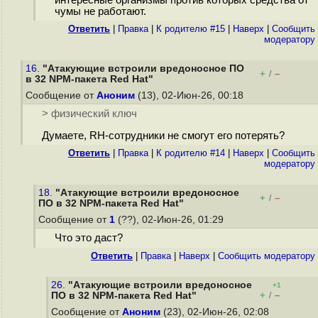
чумы не работают.
Ответить
|
Правка
|
К родителю #15
|
Наверх
|
Cообщить
модератору
16.
"Атакующие встроили вредоносное ПО
+
–
/
в 32 NPM-пакета Red Hat"
Сообщение от
Аноним
(13), 02-Июн-26, 00:18
> физический ключ
Думаете, RH-сотрудники не смогут его потерять?
Ответить
|
Правка
|
К родителю #14
|
Наверх
|
Cообщить
модератору
18.
"Атакующие встроили вредоносное
+
–
/
ПО в 32 NPM-пакета Red Hat"
Сообщение от
1
(??), 02-Июн-26, 01:29
Что это даст?
Ответить
|
Правка
|
Наверх
|
Cообщить модератору
26.
"Атакующие встроили вредоносное
+1
+
–
ПО в 32 NPM-пакета Red Hat"
/
Сообщение от
Аноним
(23), 02-Июн-26, 02:08