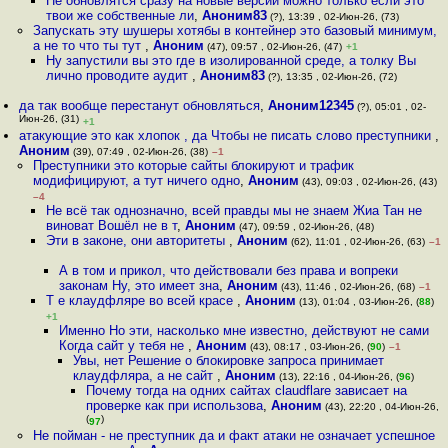
Не обновлятся сразу на новые версии можно только если это
твои же собственные ли
,
Аноним83
(?), 13:39 , 02-Июн-26, (73)
Запускать эту шушеры хотябы в контейнер это базовый минимум,
а не то что ты тут
,
Аноним
(47), 09:57 , 02-Июн-26, (47)
+1
Ну запустили вы это где в изолированной среде, а толку Вы
лично проводите аудит
,
Аноним83
(?), 13:35 , 02-Июн-26, (72)
да так вообще перестанут обновляться
,
Аноним12345
(?), 05:01 , 02-
Июн-26, (31)
+1
атакующие это как хлопок , да Чтобы не писать слово преступники
,
Аноним
(39), 07:49 , 02-Июн-26, (38)
–1
Преступники это которые сайты блокируют и трафик
модифицируют, а тут ничего одно
,
Аноним
(43), 09:03 , 02-Июн-26, (43)
–4
Не всё так однозначно, всей правды мы не знаем Жиа Тан не
виноват Вошёл не в т
,
Аноним
(47), 09:59 , 02-Июн-26, (48)
Эти в законе, они авторитеты
,
Аноним
(62), 11:01 , 02-Июн-26, (63)
–1
А в том и прикол, что действовали без права и вопреки
законам Ну, это имеет зна
,
Аноним
(43), 11:46 , 02-Июн-26, (68)
–1
Т е клаудфляре во всей красе
,
Аноним
(13), 01:04 , 03-Июн-26, (
88
)
+1
Именно Но эти, насколько мне известно, действуют не сами
Когда сайт у тебя не
,
Аноним
(43), 08:17 , 03-Июн-26, (
90
)
–1
Увы, нет Решение о блокировке запроса принимает
клаудфляра, а не сайт
,
Аноним
(13), 22:16 , 04-Июн-26, (
96
)
Почему тогда на одних сайтах claudflare зависает на
проверке как при использова
,
Аноним
(43), 22:20 , 04-Июн-26,
(
)
97
Не пойман - не преступник да и факт атаки не означает успешное