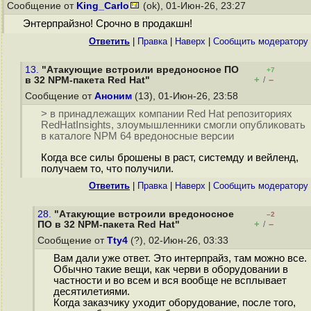
Сообщение от
King_Carlo
(ok), 01-Июн-26, 23:27
Энтерпрайзно! Срочно в продакшн!
Ответить
|
Правка
|
Наверх
|
Cообщить модератору
13.
"Атакующие встроили вредоносное ПО
+7
+
–
в 32 NPM-пакета Red Hat"
/
Сообщение от
Аноним
(13), 01-Июн-26, 23:58
> в принадлежащих компании Red Hat репозиториях
RedHatInsights, злоумышленники смогли опубликовать
в каталоге NPM 64 вредоносные версии
Когда все силы брошены в раст, системду и вейленд,
получаем то, что получили.
Ответить
|
Правка
|
Наверх
|
Cообщить модератору
28.
"Атакующие встроили вредоносное
–2
+
–
ПО в 32 NPM-пакета Red Hat"
/
Сообщение от
Tty4
(?), 02-Июн-26, 03:33
Вам дали уже ответ. Это интерпрайз, там можно все.
Обычно такие вещи, как черви в оборудовании в
частности и во всем и вся вообще не всплывает
десятилетиями.
Когда заказчику уходит оборудование, после того,