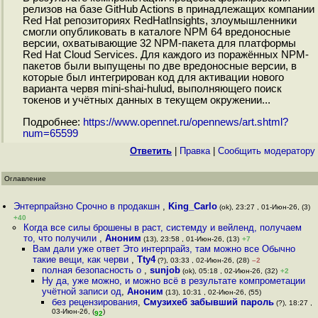
релизов на базе GitHub Actions в принадлежащих компании
Red Hat репозиториях RedHatInsights, злоумышленники
смогли опубликовать в каталоге NPM 64 вредоносные
версии, охватывающие 32 NPM-пакета для платформы
Red Hat Cloud Services. Для каждого из поражённых NPM-
пакетов были выпущены по две вредоносные версии, в
которые был интегрирован код для активации нового
варианта червя mini-shai-hulud, выполняющего поиск
токенов и учётных данных в текущем окружении...
Подробнее:
https://www.opennet.ru/opennews/art.shtml?
num=65599
Ответить
|
Правка
|
Cообщить модератору
Оглавление
Энтерпрайзно Срочно в продакшн
,
King_Carlo
(ok), 23:27 , 01-Июн-26, (3)
+40
Когда все силы брошены в раст, системду и вейленд, получаем
то, что получили
,
Аноним
(13), 23:58 , 01-Июн-26, (13)
+7
Вам дали уже ответ Это интерпрайз, там можно все Обычно
такие вещи, как черви
,
Tty4
(?), 03:33 , 02-Июн-26, (28)
–2
полная безопасность о
,
sunjob
(ok), 05:18 , 02-Июн-26, (32)
+2
Ну да, уже можно, и можно всё в результате компрометации
учётной записи од
,
Аноним
(13), 10:31 , 02-Июн-26, (55)
без рецензирования
,
Смузихеб забывший пароль
(?), 18:27 ,
03-Июн-26, (
)
92