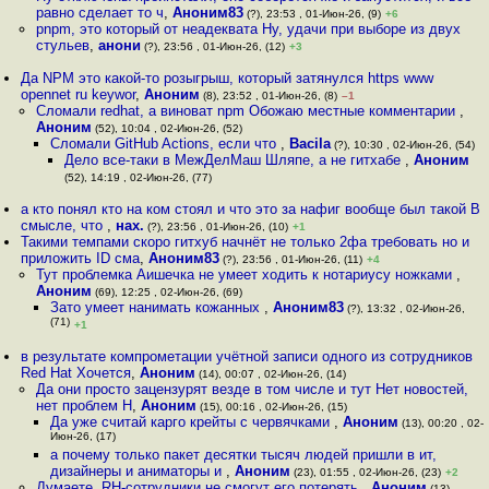
равно сделает то ч
,
Аноним83
(?), 23:53 , 01-Июн-26, (9)
+6
pnpm, это который от неадеквата Ну, удачи при выборе из двух
стульев
,
анони
(?), 23:56 , 01-Июн-26, (12)
+3
Да NPM это какой-то розыгрыш, который затянулся https www
opennet ru keywor
,
Аноним
(8), 23:52 , 01-Июн-26, (8)
–1
Сломали redhat, а виноват npm Обожаю местные комментарии
,
Аноним
(52), 10:04 , 02-Июн-26, (52)
Сломали GitHub Actions, если что
,
Bacila
(?), 10:30 , 02-Июн-26, (54)
Дело все-таки в МежДелМаш Шляпе, а не гитхабе
,
Аноним
(52), 14:19 , 02-Июн-26, (77)
а кто понял кто на ком стоял и что это за нафиг вообще был такой В
смысле, что
,
нах.
(?), 23:56 , 01-Июн-26, (10)
+1
Такими темпами скоро гитхуб начнёт не только 2фа требовать но и
приложить ID сма
,
Аноним83
(?), 23:56 , 01-Июн-26, (11)
+4
Тут проблемка Аишечка не умеет ходить к нотариусу ножками
,
Аноним
(69), 12:25 , 02-Июн-26, (69)
Зато умеет нанимать кожанных
,
Аноним83
(?), 13:32 , 02-Июн-26,
(71)
+1
в результате компрометации учётной записи одного из сотрудников
Red Hat Хочется
,
Аноним
(14), 00:07 , 02-Июн-26, (14)
Да они просто зацензурят везде в том числе и тут Нет новостей,
нет проблем Н
,
Аноним
(15), 00:16 , 02-Июн-26, (15)
Да уже считай карго крейты с червячками
,
Аноним
(13), 00:20 , 02-
Июн-26, (17)
а почему только пакет десятки тысяч людей пришли в ит,
дизайнеры и аниматоры и
,
Аноним
(23), 01:55 , 02-Июн-26, (23)
+2
Думаете, RH-сотрудники не смогут его потерять
,
Аноним
(13),