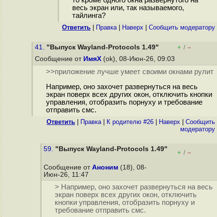
то кроме одного окна развёрнутого на
весь экран или, так называемого,
тайлинга?
Ответить
|
Правка
|
Наверх
|
Cообщить модератору
41.
"Выпуск Wayland-Protocols 1.49"
+
–
/
Сообщение от
ИмяХ
(ok), 08-Июн-26, 09:03
>>приложение лучше умеет своими окнами рулит
Например, оно захочет развернуться на весь
экран поверх всех других окон, отключить кнопки
управления, отобразить порнуху и требование
отправить смс.
Ответить
|
Правка
|
К родителю #26
|
Наверх
|
Cообщить
модератору
59.
"Выпуск Wayland-Protocols 1.49"
+
–
/
Сообщение от
Аноним
(18), 08-
Июн-26, 11:47
> Например, оно захочет развернуться на весь
экран поверх всех других окон, отключить
кнопки управления, отобразить порнуху и
требование отправить смс.