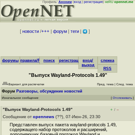
Профиль:
Аноним
(
вход
|
регистрация
)
неRU
opennet.me
[
новости
/
+++
|
форум
|
теги
|
]
форумы
правила/FAQ
поиск
регистрация
вход/
слежка
выход
RSS
"Выпуск Wayland-Protocols 1.49"
Вариант для распечатки
Пред. тема
|
След. тема
Форум
Разговоры, обсуждение новостей
Изначальное сообщение
[
Отслеживать
]
"Выпуск Wayland-Protocols 1.49"
+
–
/
Сообщение от
opennews
(??), 07-Июн-26, 23:30
Представлен выпуск пакета wayland-protocols 1.49,
содержащего набор протоколов и расширений,
дополняющих базовый протокол Wayland и