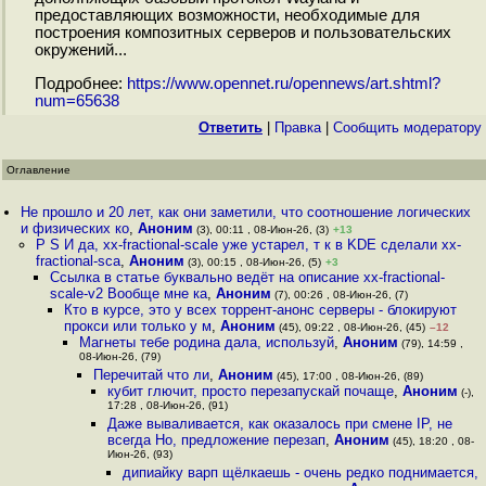
предоставляющих возможности, необходимые для
построения композитных серверов и пользовательских
окружений...
Подробнее:
https://www.opennet.ru/opennews/art.shtml?
num=65638
Ответить
|
Правка
|
Cообщить модератору
Оглавление
Не прошло и 20 лет, как они заметили, что соотношение логических
и физических ко
,
Аноним
(3), 00:11 , 08-Июн-26, (3)
+13
P S И да, xx-fractional-scale уже устарел, т к в KDE сделали xx-
fractional-sca
,
Аноним
(3), 00:15 , 08-Июн-26, (5)
+3
Ссылка в статье буквально ведёт на описание xx-fractional-
scale-v2 Вообще мне ка
,
Аноним
(7), 00:26 , 08-Июн-26, (7)
Кто в курсе, это у всех торрент-анонс серверы - блокируют
прокси или только у м
,
Аноним
(45), 09:22 , 08-Июн-26, (45)
–12
Магнеты тебе родина дала, используй
,
Аноним
(79), 14:59 ,
08-Июн-26, (79)
Перечитай что ли
,
Аноним
(45), 17:00 , 08-Июн-26, (89)
кубит глючит, просто перезапускай почаще
,
Аноним
(-),
17:28 , 08-Июн-26, (91)
Даже вываливается, как оказалось при смене IP, не
всегда Но, предложение перезап
,
Аноним
(45), 18:20 , 08-
Июн-26, (93)
дипиайку варп щёлкаешь - очень редко поднимается,