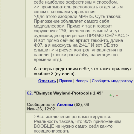
себе наиболее эффективным способом.
>> проигрыватель распологать отдельным
окном с кнопками управления
>Для этого изобрели MPRIS. Суть такова:
Приложение объявляет самого себя
медиаплеером. Прямо > так и говорит
окружению: "Эй, вселенная, слышь! я тут
аудио/видео проигрываю ПРЯМО СЕЙЧАС. >
И вот прямо сейчас артист такой-то, длина
4:07, а я нахожусь на 2:41." И вот DE это
слышит > и рисует контрол управления на
панели (кнопки pause/play, навигация по
времени итд).
А теперь представим себе, что таких приложух
вообще 2 (ну или n).
Ответить
|
Правка
|
Наверх
|
Cообщить модератору
62.
"Выпуск Wayland-Protocols 1.49"
+
–
/
Сообщение от
Аноним
(62), 08-
Июн-26, 12:02
>Все исключения регламентируются.
Реальность такова, что 99% приложениям
ВООБЩЕ не нужно самих себя как-то
позиционировать