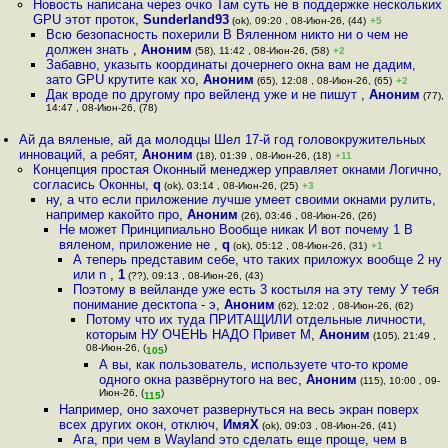
Новость написана через очко Там суть не в поддержке нескольких
GPU этот проток
,
Sunderland93
(ok), 09:20 , 08-Июн-26, (44)
+5
Всю безопасность похерили В Вяленном никто ни о чем не
должен знать
,
Аноним
(58), 11:42 , 08-Июн-26, (58)
+2
Забавно, указыть координаты дочернего окна вам не дадим,
зато GPU крутите как хо
,
Аноним
(65), 12:08 , 08-Июн-26, (65)
+2
Дак вроде по другому про вейленд уже и не пишут
,
Аноним
(77),
14:47 , 08-Июн-26, (78)
Ай да вяленые, ай да молодцы Шел 17-й год головокружительных
инноваций, а ребят
,
Аноним
(18), 01:39 , 08-Июн-26, (18)
+11
Концепция простая Оконный менеджер управляет окнами Логично,
согласись Оконны
,
q
(ok), 03:14 , 08-Июн-26, (25)
+3
ну, а что если приложение лучше умеет своими окнами рулить,
например какойто про
,
Аноним
(26), 03:46 , 08-Июн-26, (26)
Не может Принципиально Вообще никак И вот почему 1 В
вяленом, приложение не
,
q
(ok), 05:12 , 08-Июн-26, (31)
+1
А теперь представим себе, что таких приложух вообще 2 ну
или n
,
1
(??), 09:13 , 08-Июн-26, (43)
Поэтому в вейланде уже есть 3 костыля на эту тему У тебя
понимание десктопа - э
,
Аноним
(62), 12:02 , 08-Июн-26, (62)
Потому что их туда ПРИТАЩИЛИ отдельные личности,
которым НУ ОЧЕНЬ НАДО Привет M
,
Аноним
(105), 21:49 ,
08-Июн-26, (
)
105
А вы, как пользователь, используете что-то кроме
одного окна развёрнутого на вес
,
Аноним
(115), 10:00 , 09-
Июн-26, (
)
115
Например, оно захочет развернуться на весь экран поверх
всех других окон, отключ
,
ИмяХ
(ok), 09:03 , 08-Июн-26, (41)
Ага, при чем в Wayland это сделать еще проще, чем в