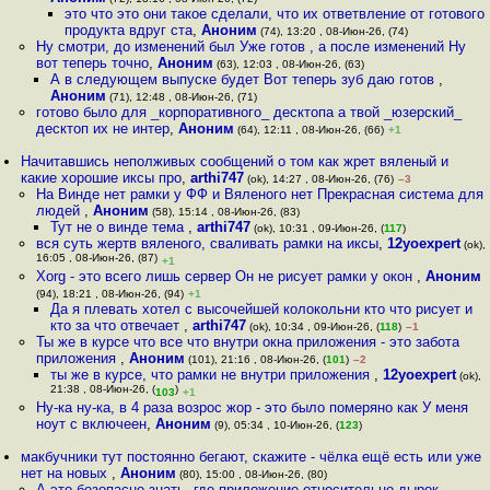
это что это они такое сделали, что их ответвление от готового
продукта вдруг ста
,
Аноним
(74), 13:20 , 08-Июн-26, (74)
Ну смотри, до изменений был Уже готов , а после изменений Ну
вот теперь точно
,
Аноним
(63), 12:03 , 08-Июн-26, (63)
А в следующем выпуске будет Вот теперь зуб даю готов
,
Аноним
(71), 12:48 , 08-Июн-26, (71)
готово было для _корпоративного_ десктопа а твой _юзерский_
десктоп их не интер
,
Аноним
(64), 12:11 , 08-Июн-26, (66)
+1
Начитавшись неполживых сообщений о том как жрет вяленый и
какие хорошие иксы про
,
arthi747
(ok), 14:27 , 08-Июн-26, (76)
–3
На Винде нет рамки у ФФ и Вяленого нет Прекрасная система для
людей
,
Аноним
(58), 15:14 , 08-Июн-26, (83)
Тут не о винде тема
,
arthi747
(ok), 10:31 , 09-Июн-26, (
117
)
вся суть жертв вяленого, сваливать рамки на иксы
,
12yoexpert
(ok),
16:05 , 08-Июн-26, (87)
+1
Xorg - это всего лишь сервер Он не рисует рамки у окон
,
Аноним
(94), 18:21 , 08-Июн-26, (94)
+1
Да я плевать хотел с высочейшей колокольни кто что рисует и
кто за что отвечает
,
arthi747
(ok), 10:34 , 09-Июн-26, (
118
)
–1
Ты же в курсе что все что внутри окна приложения - это забота
приложения
,
Аноним
(101), 21:16 , 08-Июн-26, (
101
)
–2
ты же в курсе, что рамки не внутри приложения
,
12yoexpert
(ok),
21:38 , 08-Июн-26, (
)
103
+1
Ну-ка ну-ка, в 4 раза возрос жор - это было померяно как У меня
ноут с включеен
,
Аноним
(9), 05:34 , 10-Июн-26, (
123
)
макбучники тут постоянно бегают, скажите - чёлка ещё есть или уже
нет на новых
,
Аноним
(80), 15:00 , 08-Июн-26, (80)
А это безопасно знать, где приложение относительно дырок
,