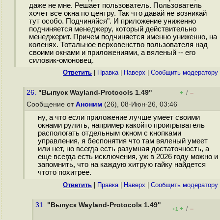
даже не мне. Решает пользователь. Пользователь
хочет все окна по центру. Так что давай не возникай
тут особо. Подчиняйся". И приложение униженно
подчиняется менеджеру, который действительно
менеджерит. Причем подчиняется именно униженно, на
коленях. Тотальное верховенство пользователя над
своими окнами и приложениями, а вяленый -- его
силовик-омоновец.
Ответить
|
Правка
|
Наверх
|
Cообщить модератору
26.
"Выпуск Wayland-Protocols 1.49"
+
–
/
Сообщение от
Аноним
(26), 08-Июн-26, 03:46
ну, а что если приложение лучше умеет своими
окнами рулить, например какойто проигрыватель
распологать отдельным окном с кнопками
управления, я беспонятия что там вяленый умеет
или нет, но всегда есть разумная достаточность, а
еще всегда есть исключения, уж в 2026 году можно и
запомнить, что на каждую хитрую гайку найдется
чтото похитрее.
Ответить
|
Правка
|
Наверх
|
Cообщить модератору
31.
"Выпуск Wayland-Protocols 1.49"
+
–
/
+1