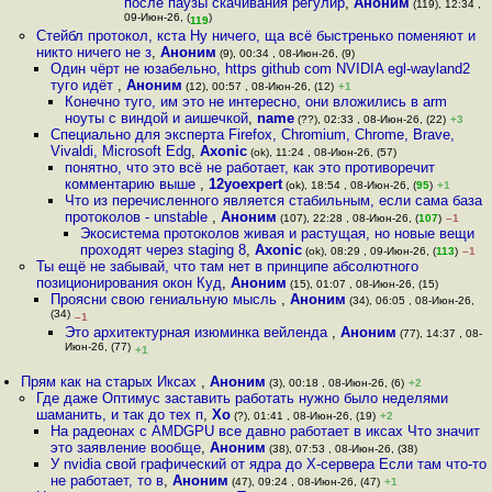
после паузы скачивания регулир
,
Аноним
(119), 12:34 ,
09-Июн-26, (
)
119
Стейбл протокол, кста Ну ничего, ща всё быстренько поменяют и
никто ничего не з
,
Аноним
(9), 00:34 , 08-Июн-26, (9)
Один чёрт не юзабельно, https github com NVIDIA egl-wayland2
туго идёт
,
Аноним
(12), 00:57 , 08-Июн-26, (12)
+1
Конечно туго, им это не интересно, они вложились в arm
ноуты с виндой и аишечкой
,
name
(??), 02:33 , 08-Июн-26, (22)
+3
Специально для эксперта Firefox, Chromium, Chrome, Brave,
Vivaldi, Microsoft Edg
,
Axonic
(ok), 11:24 , 08-Июн-26, (57)
понятно, что это всё не работает, как это противоречит
комментарию выше
,
12yoexpert
(ok), 18:54 , 08-Июн-26, (
95
)
+1
Что из перечисленного является стабильным, если сама база
протоколов - unstable
,
Аноним
(107), 22:28 , 08-Июн-26, (
107
)
–1
Экосистема протоколов живая и растущая, но новые вещи
проходят через staging 8
,
Axonic
(ok), 08:29 , 09-Июн-26, (
113
)
–1
Ты ещё не забывай, что там нет в принципе абсолютного
позиционирования окон Куд
,
Аноним
(15), 01:07 , 08-Июн-26, (15)
Проясни свою гениальную мысль
,
Аноним
(34), 06:05 , 08-Июн-26,
(34)
–1
Это архитектурная изюминка вейленда
,
Аноним
(77), 14:37 , 08-
Июн-26, (77)
+1
Прям как на старых Иксах
,
Аноним
(3), 00:18 , 08-Июн-26, (6)
+2
Где даже Оптимус заставить работать нужно было неделями
шаманить, и так до тех п
,
Xo
(?), 01:41 , 08-Июн-26, (19)
+2
На радеонах с AMDGPU все давно работает в иксах Что значит
это заявление вообще
,
Аноним
(38), 07:53 , 08-Июн-26, (38)
У nvidia свой графический от ядра до X-сервера Если там что-то
не работает, то в
,
Аноним
(47), 09:24 , 08-Июн-26, (47)
+1