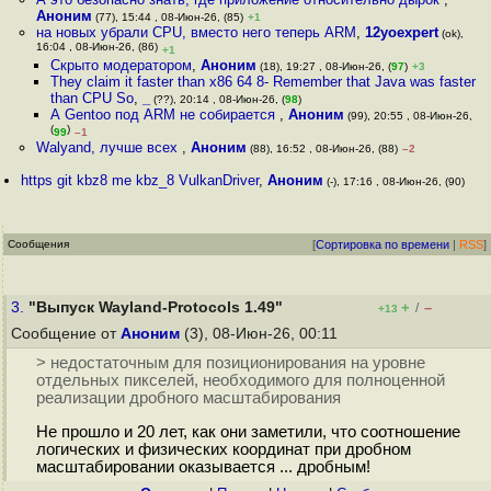
Аноним
(77), 15:44 , 08-Июн-26, (85)
+1
на новых убрали CPU, вместо него теперь ARM
,
12yoexpert
(ok),
16:04 , 08-Июн-26, (86)
+1
Скрыто модератором
,
Аноним
(18), 19:27 , 08-Июн-26, (
97
)
+3
They claim it faster than x86 64 8- Remember that Java was faster
than CPU So
,
_
(??), 20:14 , 08-Июн-26, (
98
)
А Gentoo под ARM не собирается
,
Аноним
(99), 20:55 , 08-Июн-26,
(
)
99
–1
Walyand, лучше всех
,
Аноним
(88), 16:52 , 08-Июн-26, (88)
–2
https git kbz8 me kbz_8 VulkanDriver
,
Аноним
(-), 17:16 , 08-Июн-26, (90)
Сообщения
[
Сортировка по времени
|
RSS
]
3.
"Выпуск Wayland-Protocols 1.49"
+
–
/
+13
Сообщение от
Аноним
(3), 08-Июн-26, 00:11
> недостаточным для позиционирования на уровне
отдельных пикселей, необходимого для полноценной
реализации дробного масштабирования
Не прошло и 20 лет, как они заметили, что соотношение
логических и физических координат при дробном
масштабировании оказывается ... дробным!