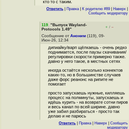
кто то с таким.
Ответить
|
Правка
|
К родителю #89
|
Наверх
|
Cообщить модератору
119
.
"Выпуск Wayland-
+
–
/
Protocols 1.49"
Сообщение от
Аноним
(119), 09-
Июн-26, 12:34
дипиайку/варп щёлкаешь - очень редко
поднимается, после паузы скачивания/
регулировки скорости примерно также.
давно у него такое, в местных сетях
иногда остаётся несколько коннектов
каких-то, но в большинстве случаев
даже форс реанонс на рипите не
помогает
просто запускаешь нужные, килляешь
процесс на полминуты, запускаешь и
идёшь курить - на возврате сотни пиров
и весь канал по всей ширине. давно
уже забил разбираться - просто так
делаю и не парюсь
Ответить
|
Правка
|
Наверх
|
Cообщить
модератору