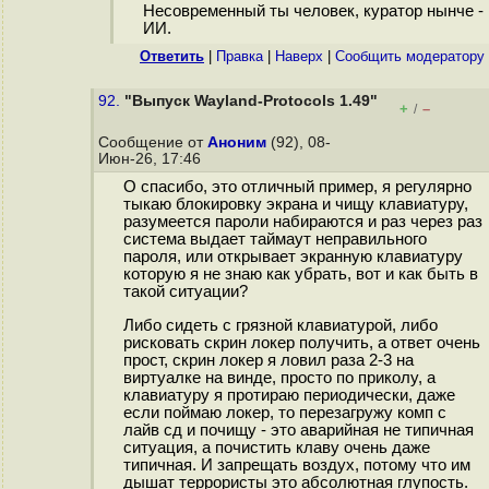
Несовременный ты человек, куратор нынче -
ИИ.
Ответить
|
Правка
|
Наверх
|
Cообщить модератору
92.
"Выпуск Wayland-Protocols 1.49"
+
–
/
Сообщение от
Аноним
(92), 08-
Июн-26, 17:46
О спасибо, это отличный пример, я регулярно
тыкаю блокировку экрана и чищу клавиатуру,
разумеется пароли набираются и раз через раз
система выдает таймаут неправильного
пароля, или открывает экранную клавиатуру
которую я не знаю как убрать, вот и как быть в
такой ситуации?
Либо сидеть с грязной клавиатурой, либо
рисковать скрин локер получить, а ответ очень
прост, скрин локер я ловил раза 2-3 на
виртуалке на винде, просто по приколу, а
клавиатуру я протираю периодически, даже
если поймаю локер, то перезагружу комп с
лайв сд и почищу - это аварийная не типичная
ситуация, а почистить клаву очень даже
типичная. И запрещать воздух, потому что им
дышат террористы это абсолютная глупость.