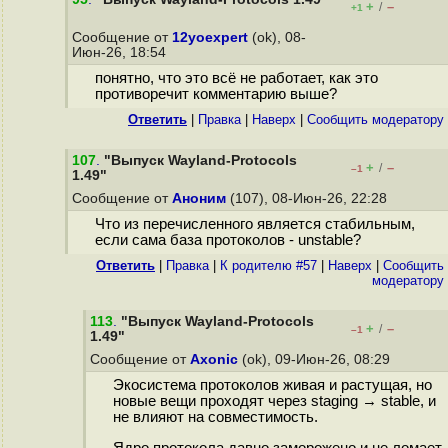
+
–
/
+1
Сообщение от
12yoexpert
(ok), 08-
Июн-26, 18:54
понятно, что это всё не работает, как это
противоречит комментарию выше?
Ответить
|
Правка
|
Наверх
|
Cообщить модератору
107
.
"Выпуск Wayland-Protocols
+
–
/
–1
1.49"
Сообщение от
Аноним
(107), 08-Июн-26, 22:28
Что из перечисленного является стабильным,
если сама база протоколов - unstable?
Ответить
|
Правка
|
К родителю #57
|
Наверх
|
Cообщить
модератору
113
.
"Выпуск Wayland-Protocols
+
–
/
–1
1.49"
Сообщение от
Axonic
(ok), 09-Июн-26, 08:29
Экосистема протоколов живая и растущая, но
новые вещи проходят через staging → stable, и
не влияют на совместимость.