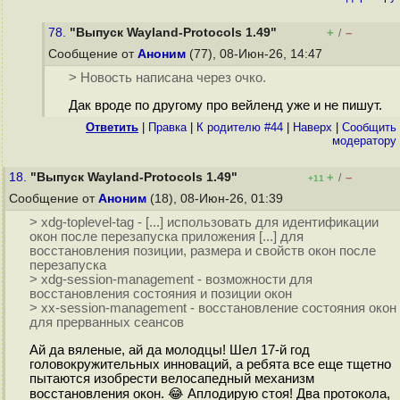
78.
"Выпуск Wayland-Protocols 1.49"
+
–
/
Сообщение от
Аноним
(77), 08-Июн-26, 14:47
> Новость написана через очко.
Дак вроде по другому про вейленд уже и не пишут.
Ответить
|
Правка
|
К родителю #44
|
Наверх
|
Cообщить
модератору
18.
"Выпуск Wayland-Protocols 1.49"
+
–
/
+11
Сообщение от
Аноним
(18), 08-Июн-26, 01:39
> xdg-toplevel-tag - [...] использовать для идентификации
окон после перезапуска приложения [...] для
восстановления позиции, размера и свойств окон после
перезапуска
> xdg-session-management - возможности для
восстановления состояния и позиции окон
> xx-session-management - восстановление состояния окон
для прерванных сеансов
Ай да вяленые, ай да молодцы! Шел 17-й год
головокружительных инноваций, а ребята все еще тщетно
пытаются изобрести велосапедный механизм
восстановления окон. 😂 Аплодирую стоя! Два протокола,