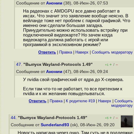
Сообщение от
Аноним
(38), 08-Июн-26, 07:53
На радеонах с AMDGPU все давно работает в
иксах. Что значит это заявление вообще неясно. В
вейланде тоже нет проблем с парной графикой. Что
именно они сделали большая загадка.
Принудительно можно использовать встройку при
подключенной видеокарте? Но зачем когда
видеокарта должна работать с игрой или
программой в эксклюзивном режиме?
Ответить
|
Правка
|
Наверх
|
Cообщить модератору
47.
"Выпуск Wayland-Protocols 1.49"
+
–
/
+1
Сообщение от
Аноним
(47), 08-Июн-26, 09:24
У nvidia свой графический от ядра до X-сервера.
Если там что-то не работает, то все претензии к
nvidia и к их желанию повыделываться.
Ответить
|
Правка
|
К родителю #19
|
Наверх
|
Cообщить
модератору
44.
"Выпуск Wayland-Protocols 1.49"
+
–
/
+5
Сообщение от
Sunderland93
(ok), 08-Июн-26, 09:20
Новость написана через очко. Там суть не в поддержке