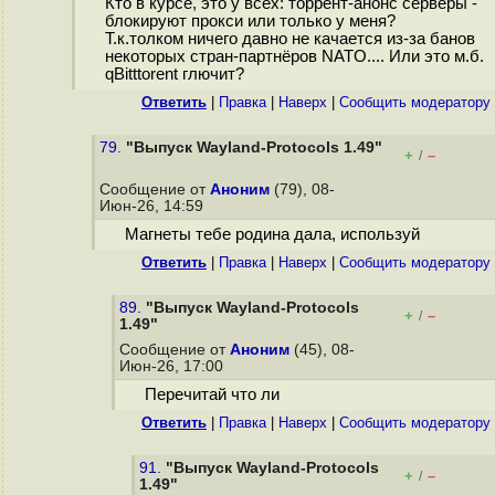
Кто в курсе, это у всех: торрент-анонс серверы -
блокируют прокси или только у меня?
Т.к.толком ничего давно не качается из-за банов
некоторых стран-партнёров NATO.... Или это м.б.
qBitttorent глючит?
Ответить
|
Правка
|
Наверх
|
Cообщить модератору
79.
"Выпуск Wayland-Protocols 1.49"
+
–
/
Сообщение от
Аноним
(79), 08-
Июн-26, 14:59
Магнеты тебе родина дала, используй
Ответить
|
Правка
|
Наверх
|
Cообщить модератору
89.
"Выпуск Wayland-Protocols
+
–
/
1.49"
Сообщение от
Аноним
(45), 08-
Июн-26, 17:00
Перечитай что ли
Ответить
|
Правка
|
Наверх
|
Cообщить модератору
91.
"Выпуск Wayland-Protocols
+
–
/
1.49"