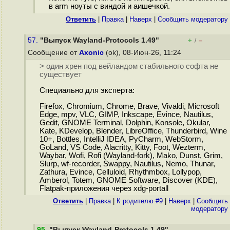
в arm ноуты с виндой и аишечкой.
Ответить
|
Правка
|
Наверх
|
Cообщить модератору
57.
"Выпуск Wayland-Protocols 1.49"
+
–
/
Сообщение от
Axonic
(ok), 08-Июн-26, 11:24
> один хрен под вейландом стабильного софта не
существует
Специально для эксперта:
Firefox, Chromium, Chrome, Brave, Vivaldi, Microsoft
Edge, mpv, VLC, GIMP, Inkscape, Evince, Nautilus,
Gedit, GNOME Terminal, Dolphin, Konsole, Okular,
Kate, KDevelop, Blender, LibreOffice, Thunderbird, Wine
10+, Bottles, IntelliJ IDEA, PyCharm, WebStorm,
GoLand, VS Code, Alacritty, Kitty, Foot, Wezterm,
Waybar, Wofi, Rofi (Wayland-fork), Mako, Dunst, Grim,
Slurp, wf-recorder, Swappy, Nautilus, Nemo, Thunar,
Zathura, Evince, Celluloid, Rhythmbox, Lollypop,
Amberol, Totem, GNOME Software, Discover (KDE),
Flatpak-приложения через xdg-portall
Ответить
|
Правка
|
К родителю #9
|
Наверх
|
Cообщить
модератору
95
.
"Выпуск Wayland-Protocols 1.49"