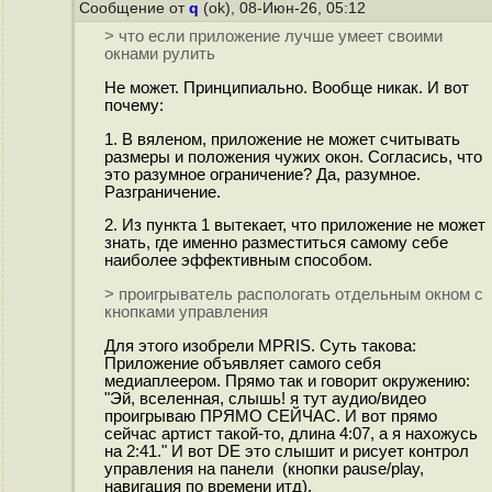
Сообщение от
q
(ok), 08-Июн-26, 05:12
> что если приложение лучше умеет своими
окнами рулить
Не может. Принципиально. Вообще никак. И вот
почему:
1. В вяленом, приложение не может считывать
размеры и положения чужих окон. Согласись, что
это разумное ограничение? Да, разумное.
Разграничение.
2. Из пункта 1 вытекает, что приложение не может
знать, где именно разместиться самому себе
наиболее эффективным способом.
> проигрыватель распологать отдельным окном с
кнопками управления
Для этого изобрели MPRIS. Суть такова:
Приложение объявляет самого себя
медиаплеером. Прямо так и говорит окружению:
"Эй, вселенная, слышь! я тут аудио/видео
проигрываю ПРЯМО СЕЙЧАС. И вот прямо
сейчас артист такой-то, длина 4:07, а я нахожусь
на 2:41." И вот DE это слышит и рисует контрол
управления на панели (кнопки pause/play,
навигация по времени итд).