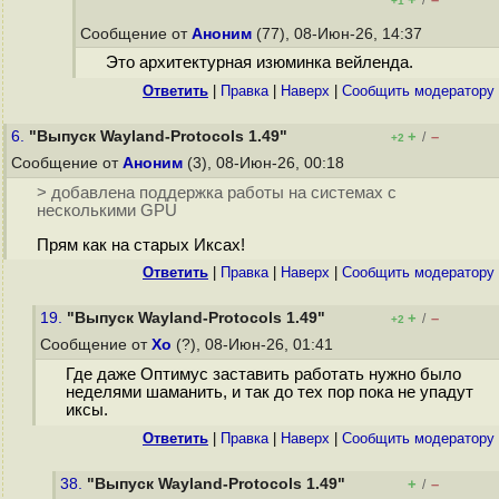
/
+1
Сообщение от
Аноним
(77), 08-Июн-26, 14:37
Это архитектурная изюминка вейленда.
Ответить
|
Правка
|
Наверх
|
Cообщить модератору
6.
"Выпуск Wayland-Protocols 1.49"
+
–
/
+2
Сообщение от
Аноним
(3), 08-Июн-26, 00:18
> добавлена поддержка работы на системах с
несколькими GPU
Прям как на старых Иксах!
Ответить
|
Правка
|
Наверх
|
Cообщить модератору
19.
"Выпуск Wayland-Protocols 1.49"
+
–
/
+2
Сообщение от
Xo
(?), 08-Июн-26, 01:41
Где даже Оптимус заставить работать нужно было
неделями шаманить, и так до тех пор пока не упадут
иксы.
Ответить
|
Правка
|
Наверх
|
Cообщить модератору
38.
"Выпуск Wayland-Protocols 1.49"
+
–
/