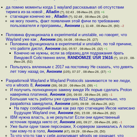
да помню моменты когда 1 wayland рассказывал об отсутствии
тиринга из-за новой
,
Alladin
(?), 02:43 , 08-Июн-26, (23)
+6
стагнации конечно же
,
Alladin
(?), 02:48 , 08-Июн-26, (24)
не могу понять, факт появления этой фичи по требованию
пользователя и программы,
,
Аноним
(-), 11:48 , 08-Июн-26, (60)
–2
Половина функционала в experimental и unstable, но говорят, что
Wayland уже как
,
Аноним
(28), 04:08 , 08-Июн-26, (27)
Половина функционала в experimental и unstable, по той причине,
что работе диспл
,
Аноним
(34), 05:57 , 08-Июн-26, (32)
+1
Конечно не нужны, если за образец для подражания брать
Виндовс8 Собственно вяле
,
RANDOMIZE USR 15616
(?), 10:23 , 08-
Июн-26, (52)
Пользуюсь вяленным с 2017 на постоянку Не сказать, что девять
лет тому назад он
,
Аноним
(105), 07:37 , 08-Июн-26, (37)
+3
Разработкой Wayland и Wayland Protocols занимаются те же люди,
что и wlroots 8
,
Аноним
(39), 08:20 , 08-Июн-26, (39)
+1
И получить полноценную замену винде Их порыв сделать Proton
наверняка платинов
,
Аноним
(28), 09:00 , 08-Июн-26, (40)
–1
Большая часть работы уже сделана 8212 неудивительно, что
разработка замедлила
,
Аноним
(105), 09:08 , 08-Июн-26, (42)
На пару сообщений выше как раз про стагнацию Иксов написано
Будущее Wayland оче
,
Аноним
(58), 15:08 , 08-Июн-26, (82)
IBM нужна власть, а не результат Если они единственный
источник правда никто от
,
Аноним
(49), 09:27 , 08-Июн-26, (49)
–1
Уже были одни такие персонажи, X-сервером занимались А потом
там кому-то в голо
,
Аноним
(47), 09:29 , 08-Июн-26, (50)
То что что-то там у себя допиливает wlroots не означает, что