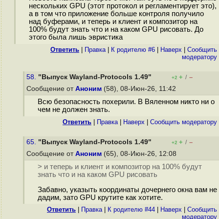
нескольких GPU (этот протокол и регламентирует это),
а в том что приложение больше контроля получило
над буферами, и теперь и клиент и композитор на
100% будут знать что и на каком GPU рисовать. До
этого была лишь эвристика
Ответить
|
Правка
|
К родителю #6
|
Наверх
|
Cообщить
модератору
58.
"Выпуск Wayland-Protocols 1.49"
+
–
/
+2
Сообщение от
Аноним
(58), 08-Июн-26, 11:42
Всю безопасность похерили. В Вяленном никто ни о
чем не должен знать.
Ответить
|
Правка
|
Наверх
|
Cообщить модератору
65.
"Выпуск Wayland-Protocols 1.49"
+
–
/
+2
Сообщение от
Аноним
(65), 08-Июн-26, 12:08
> и теперь и клиент и композитор на 100% будут
знать что и на каком GPU рисовать
Забавно, указыть координаты дочернего окна вам не
дадим, зато GPU крутите как хотите.
Ответить
|
Правка
|
К родителю #44
|
Наверх
|
Cообщить
модератору