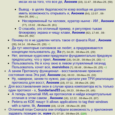
иксах из-за того, что все де
,
Аноним
(18), 11:47 , 08-Июн-26, (59)
Вывод - в целях бедопасности юзер вообще не должен
иметь возможность открывать и
,
Аноним
(64), 12:07 , 08-
Июн-26, (64)
+1
Несовременный ты человек, куратор нынче - ИИ
,
Аноним
(77), 15:02 , 08-Июн-26, (81)
О спасибо, это отличный пример, я регулярно тыкаю
блокировку экрана и чищу клави
,
Аноним
(92), 17:46 , 08-
Июн-26, (92)
Почему-то я не удивлен читать такое от фаната Rust
,
Аноним
(28), 04:14 , 08-Июн-26, (28)
+1
Да тут некоторые силовиков не любят, а придерживаются
концепции пользователь ду
,
Xo
(?), 04:26 , 08-Июн-26, (29)
Нет, вяленые кудесники придумали фундаментально бредовую
предпосылку, что у прил
,
Аноним
(18), 04:28 , 08-Июн-26, (30)
+2
Пользователь Но я хочу окно в левом углувяленый гигачад
Пользователь хочет все
,
mervinhos
(?), 06:48 , 08-Июн-26, (35)
+2
А зачем Протоколу функционал - восстановление прежнего
состояния окна Эта раб
,
Аноним
(34), 06:03 , 08-Июн-26, (33)
Ну, наверное, зачем-то нужно, раз сделали уже ТРИ реализации
протокола для восст
,
Аноним
(18), 07:11 , 08-Июн-26, (36)
Для восстановления окон в случае краха композитора есть только
один протокол - x
,
Sunderland93
(ok), 09:23 , 08-Июн-26, (46)
А теперь прочитай XML-ки протоколов и найди концептуальные
отличия в этом самом
,
Аноним
(18), 12:22 , 08-Июн-26, (67)
Ребята из KDE пишут It allows applications to tag their windows
with a name, lik
,
Аноним
(18), 12:28 , 08-Июн-26, (69)
Отличный план Сначала они отобрали возможность у приложения
задавать позицию ок
,
нуме
(?), 07:16 , 09-Июн-26, (
110
)