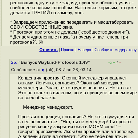
решающих одну и ту же задачу, причем в обоих случаях -
наиболее корявым способом. Настолько корявым, что уже
делается ТРЕТИЙ на замену, лол.
* Запрещаем приложению передвигать и масштабировать
СВОИ СОБСТВЕННЫЕ окна.
* Протокол при этом не делаем ("сообщество допилит").
* Делаем удивленные глаза "а почему у нас теперь три
протокола?". 😲
Ответить
|
Правка
|
Наверх
|
Cообщить модератору
25.
"Выпуск Wayland-Protocols 1.49"
+
–
/
+3
Сообщение от
q
(ok), 08-Июн-26, 03:14
Концепция простая: Оконный менеджер управляет
окнами. Логично, согласись? Оконный менеджер...
менеджерит. Знаю, в это трудно поверить. Но это так.
Это не только в вяленом, но и в принципе во всем мире
во всех областях:
Менеджер менеджерит.
Простая концепция, согласись? Но кто-то умудряется
в нее не вписаться. "Нет, ты не менеджер! Ты просто
рисуешь кнопку закрытия окна в МОЕМ окне!" --
говорит приложение. Иксы бы промолчали в тряпочку.
А вяленый гигачад ответит: "Это не тебе решать, и