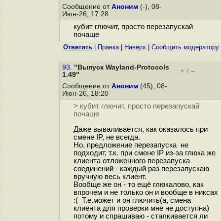
Сообщение от
Аноним
(-), 08-
Июн-26, 17:28
кубит глючит, просто перезапускай
почаще
Ответить
|
Правка
|
Наверх
|
Cообщить модератору
93.
"Выпуск Wayland-Protocols
+
–
/
1.49"
Сообщение от
Аноним
(45), 08-
Июн-26, 18:20
> кубит глючит, просто перезапускай
почаще
Даже вываливается, как оказалось при
смене IP, не всегда.
Но, предложение перезапуска не
подходит, т.к. при смене IP из-за глюка же
клиента отложенного перезапуска
соединений - каждый раз перезапускаю
вручную весь клиент.
Вообще же он - то ещё глюкалово, как
впрочем и не только он и вообще в никсах
:( Т.е.может и он глючить(а, смена
клиента для проверки мне не доступна)
потому и спрашиваю - сталкивается ли