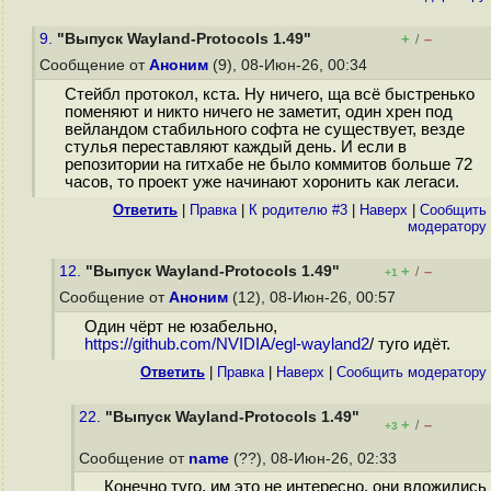
9.
"Выпуск Wayland-Protocols 1.49"
+
–
/
Сообщение от
Аноним
(9), 08-Июн-26, 00:34
Стейбл протокол, кста. Ну ничего, ща всё быстренько
поменяют и никто ничего не заметит, один хрен под
вейландом стабильного софта не существует, везде
стулья переставляют каждый день. И если в
репозитории на гитхабе не было коммитов больше 72
часов, то проект уже начинают хоронить как легаси.
Ответить
|
Правка
|
К родителю #3
|
Наверх
|
Cообщить
модератору
12.
"Выпуск Wayland-Protocols 1.49"
+
–
/
+1
Сообщение от
Аноним
(12), 08-Июн-26, 00:57
Один чёрт не юзабельно,
https://github.com/NVIDIA/egl-wayland2
/ туго идёт.
Ответить
|
Правка
|
Наверх
|
Cообщить модератору
22.
"Выпуск Wayland-Protocols 1.49"
+
–
/
+3
Сообщение от
name
(??), 08-Июн-26, 02:33
Конечно туго, им это не интересно, они вложились