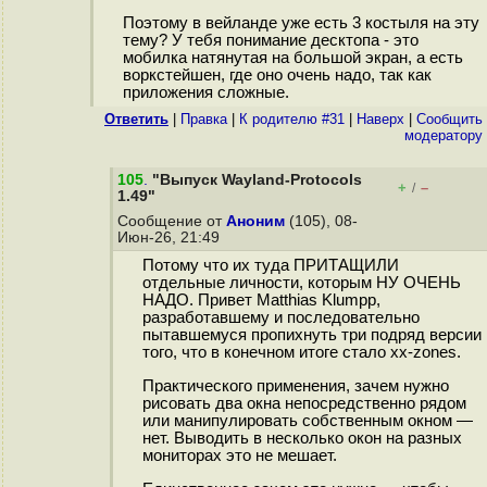
Поэтому в вейланде уже есть 3 костыля на эту
тему? У тебя понимание десктопа - это
мобилка натянутая на большой экран, а есть
воркстейшен, где оно очень надо, так как
приложения сложные.
Ответить
|
Правка
|
К родителю #31
|
Наверх
|
Cообщить
модератору
105
.
"Выпуск Wayland-Protocols
+
–
/
1.49"
Сообщение от
Аноним
(105), 08-
Июн-26, 21:49
Потому что их туда ПРИТАЩИЛИ
отдельные личности, которым НУ ОЧЕНЬ
НАДО. Привет Matthias Klumpp,
разработавшему и последовательно
пытавшемуся пропихнуть три подряд версии
того, что в конечном итоге стало xx-zones.
Практического применения, зачем нужно
рисовать два окна непосредственно рядом
или манипулировать собственным окном —
нет. Выводить в несколько окон на разных
мониторах это не мешает.