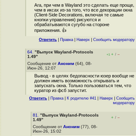
Ага, при чем в Wayland это сделать еще проще,
чем в иксах из-за того, что все декорации окна
(Client-Side Decorations, включая те самые
кнопки управления) рисуются и
обрабатываются сугубо на стороне
приложения. 👍
Ответить
|
Правка
|
Наверх
|
Cообщить модератору
64.
"Выпуск Wayland-Protocols
+
–
/
+1
1.49"
Сообщение от
Аноним
(64), 08-
Июн-26, 12:07
Вывод - в целях бедопасности юзер вообще не
должен иметь возможность открывать и
запускать окна. Только пользоваться тем, что
куратор из фсб запустит.
Ответить
|
Правка
|
К родителю #41
|
Наверх
|
Cообщить
модератору
81.
"Выпуск Wayland-Protocols
+
–
/
1.49"
Сообщение от
Аноним
(77), 08-
Июн-26, 15:02