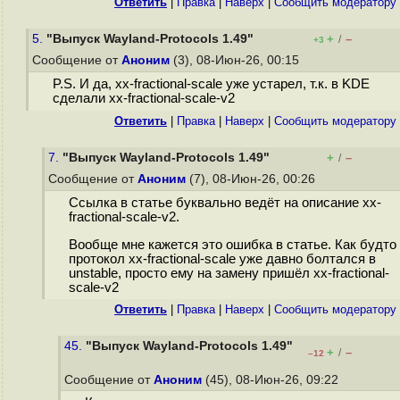
Ответить
|
Правка
|
Наверх
|
Cообщить модератору
5.
"Выпуск Wayland-Protocols 1.49"
+
–
/
+3
Сообщение от
Аноним
(3), 08-Июн-26, 00:15
P.S. И да, xx-fractional-scale уже устарел, т.к. в KDE
сделали xx-fractional-scale-v2
Ответить
|
Правка
|
Наверх
|
Cообщить модератору
7.
"Выпуск Wayland-Protocols 1.49"
+
–
/
Сообщение от
Аноним
(7), 08-Июн-26, 00:26
Ссылка в статье буквально ведёт на описание xx-
fractional-scale-v2.
Вообще мне кажется это ошибка в статье. Как будто
протокол xx-fractional-scale уже давно болтался в
unstable, просто ему на замену пришёл xx-fractional-
scale-v2
Ответить
|
Правка
|
Наверх
|
Cообщить модератору
45.
"Выпуск Wayland-Protocols 1.49"
+
–
/
–12
Сообщение от
Аноним
(45), 08-Июн-26, 09:22