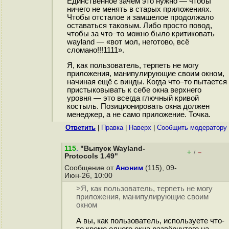
Единственное зачем это нужно — чтобы
ничего не менять в старых приложениях.
Чтобы отсталое и замшелое продолжало
оставаться таковым. Либо просто повод,
чтобы за что–то можно было критиковать
wayland — «вот мол, неготово, всё
сломано!!!1111».
Я, как пользователь, терпеть не могу
приложения, манипулирующие своим окном,
начиная ещё с винды. Когда что–то пытается
пристыковывать к себе окна верхнего
уровня — это всегда глючный кривой
костыль. Позиционировать окна должен
менеджер, а не само приложение. Точка.
Ответить
|
Правка
|
Наверх
|
Cообщить модератору
115
.
"Выпуск Wayland-
+
–
/
Protocols 1.49"
Сообщение от
Аноним
(115), 09-
Июн-26, 10:00
>Я, как пользователь, терпеть не могу
приложения, манипулирующие своим
окном
А вы, как пользователь, используете что-