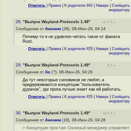
Ответить
|
Правка
|
К родителю #41
|
Наверх
|
Cообщить
модератору
28.
"Выпуск Wayland-Protocols 1.49"
+
–
/
+1
Сообщение от
Аноним
(28), 08-Июн-26, 04:14
Почему-то я не удивлен читать такое от фаната
Rust.
Ответить
|
Правка
|
К родителю #25
|
Наверх
|
Cообщить
модератору
29.
"Выпуск Wayland-Protocols 1.49"
+
–
/
Сообщение от
Xo
(?), 08-Июн-26, 04:26
Да тут некоторые силовиков не любят, а
придерживаются концепции "пользователь
дурачок", где прога лучше знает как ей работать.
Ответить
|
Правка
|
К родителю #25
|
Наверх
|
Cообщить
модератору
30.
"Выпуск Wayland-Protocols 1.49"
+
–
/
+2
Сообщение от
Аноним
(18), 08-Июн-26, 04:28
> Концепция простая: Оконный менеджер управляет