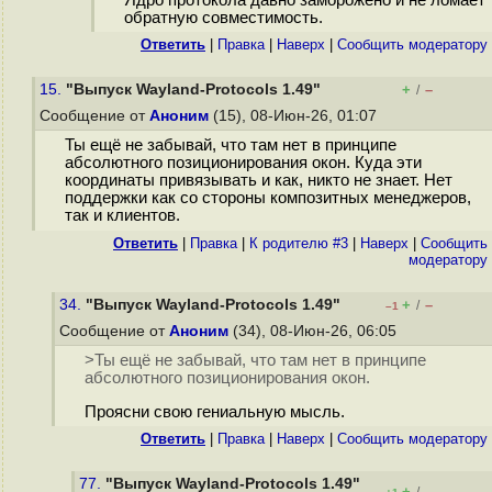
Ядро протокола давно заморожено и не ломает
обратную совместимость.
Ответить
|
Правка
|
Наверх
|
Cообщить модератору
15.
"Выпуск Wayland-Protocols 1.49"
+
–
/
Сообщение от
Аноним
(15), 08-Июн-26, 01:07
Ты ещё не забывай, что там нет в принципе
абсолютного позиционирования окон. Куда эти
координаты привязывать и как, никто не знает. Нет
поддержки как со стороны композитных менеджеров,
так и клиентов.
Ответить
|
Правка
|
К родителю #3
|
Наверх
|
Cообщить
модератору
34.
"Выпуск Wayland-Protocols 1.49"
+
–
/
–1
Сообщение от
Аноним
(34), 08-Июн-26, 06:05
>Ты ещё не забывай, что там нет в принципе
абсолютного позиционирования окон.
Проясни свою гениальную мысль.
Ответить
|
Правка
|
Наверх
|
Cообщить модератору
77.
"Выпуск Wayland-Protocols 1.49"
+
–