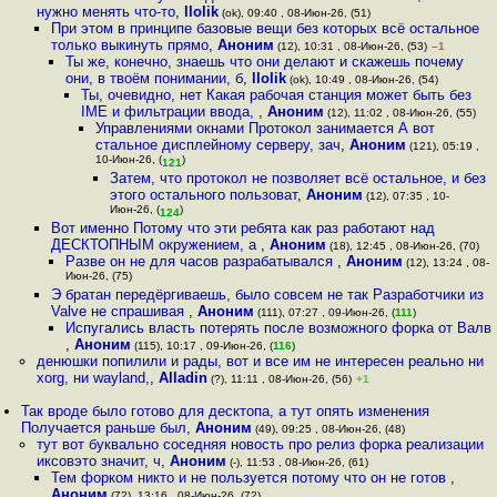
нужно менять что-то
,
llolik
(ok), 09:40 , 08-Июн-26, (51)
При этом в принципе базовые вещи без которых всё остальное
только выкинуть прямо
,
Аноним
(12), 10:31 , 08-Июн-26, (53)
–1
Ты же, конечно, знаешь что они делают и скажешь почему
они, в твоём понимании, б
,
llolik
(ok), 10:49 , 08-Июн-26, (54)
Ты, очевидно, нет Какая рабочая станция может быть без
IME и фильтрации ввода,
,
Аноним
(12), 11:02 , 08-Июн-26, (55)
Управлениями окнами Протокол занимается А вот
стальное дисплейному серверу, зач
,
Аноним
(121), 05:19 ,
10-Июн-26, (
)
121
Затем, что протокол не позволяет всё остальное, и без
этого остального пользоват
,
Аноним
(12), 07:35 , 10-
Июн-26, (
)
124
Вот именно Потому что эти ребята как раз работают над
ДЕСКТОПНЫМ окружением, а
,
Аноним
(18), 12:45 , 08-Июн-26, (70)
Разве он не для часов разрабатывался
,
Аноним
(12), 13:24 , 08-
Июн-26, (75)
Э братан передёргиваешь, было совсем не так Разработчики из
Valve не спрашивая
,
Аноним
(111), 07:27 , 09-Июн-26, (
111
)
Испугались власть потерять после возможного форка от Валв
,
Аноним
(115), 10:17 , 09-Июн-26, (
116
)
денюшки попилили и рады, вот и все им не интересен реально ни
xorg, ни wayland,
,
Alladin
(?), 11:11 , 08-Июн-26, (56)
+1
Так вроде было готово для десктопа, а тут опять изменения
Получается раньше был
,
Аноним
(49), 09:25 , 08-Июн-26, (48)
тут вот буквально соседняя новость про релиз форка реализации
иксовэто значит, ч
,
Аноним
(-), 11:53 , 08-Июн-26, (61)
Тем форком никто и не пользуется потому что он не готов
,
Аноним
(72), 13:16 , 08-Июн-26, (72)