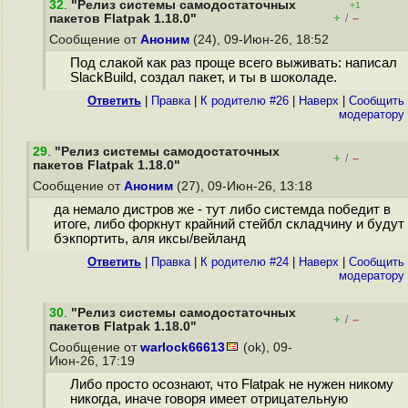
32
.
"Релиз системы самодостаточных
+1
+
–
пакетов Flatpak 1.18.0"
/
Сообщение от
Аноним
(24), 09-Июн-26, 18:52
Под слакой как раз проще всего выживать: написал
SlackBuild, создал пакет, и ты в шоколаде.
Ответить
|
Правка
|
К родителю #26
|
Наверх
|
Cообщить
модератору
29
.
"Релиз системы самодостаточных
+
–
/
пакетов Flatpak 1.18.0"
Сообщение от
Аноним
(27), 09-Июн-26, 13:18
да немало дистров же - тут либо системда победит в
итоге, либо форкнут крайний стейбл складчину и будут
бэкпортить, аля иксы/вейланд
Ответить
|
Правка
|
К родителю #24
|
Наверх
|
Cообщить
модератору
30
.
"Релиз системы самодостаточных
+
–
/
пакетов Flatpak 1.18.0"
Сообщение от
warlock66613
(ok), 09-
Июн-26, 17:19
Либо просто осознают, что Flatpak не нужен никому
никогда, иначе говоря имеет отрицательную