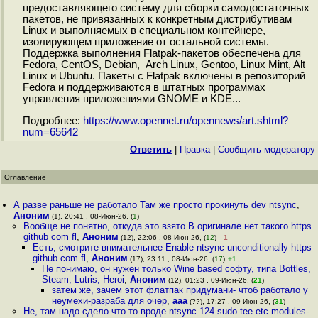
предоставляющего систему для сборки самодостаточных
пакетов, не привязанных к конкретным дистрибутивам
Linux и выполняемых в специальном контейнере,
изолирующем приложение от остальной системы.
Поддержка выполнения Flatpak-пакетов обеспечена для
Fedora, CentOS, Debian, Arch Linux, Gentoo, Linux Mint, Alt
Linux и Ubuntu. Пакеты с Flatpak включены в репозиторий
Fedora и поддерживаются в штатных программах
управления приложениями GNOME и KDE...
Подробнее:
https://www.opennet.ru/opennews/art.shtml?
num=65642
Ответить
|
Правка
|
Cообщить модератору
Оглавление
А разве раньше не работало Там же просто прокинуть dev ntsync
,
Аноним
(1), 20:41 , 08-Июн-26, (
1
)
Вообще не понятно, откуда это взято В оригинале нет такого https
github com fl
,
Аноним
(12), 22:06 , 08-Июн-26, (
12
)
–1
Есть, смотрите внимательнее Enable ntsync unconditionally https
github com fl
,
Аноним
(17), 23:11 , 08-Июн-26, (
17
)
+1
Не понимаю, он нужен только Wine based софту, типа Bottles,
Steam, Lutris, Heroi
,
Аноним
(12), 01:23 , 09-Июн-26, (
21
)
затем же, зачем этот флатпак придумани- чтоб работало у
неумехи-разраба для очер
,
ааа
(??), 17:27 , 09-Июн-26, (
31
)
Не, там надо сдело что то вроде ntsync 124 sudo tee etc modules-