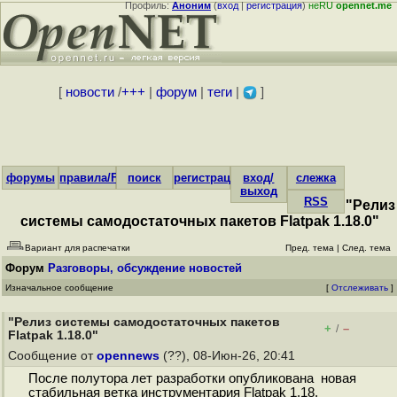
Профиль:
Аноним
(
вход
|
регистрация
)
неRU
opennet.me
[
новости
/
+++
|
форум
|
теги
|
]
форумы
правила/FAQ
поиск
регистрация
вход/
слежка
выход
RSS
"Релиз
системы самодостаточных пакетов Flatpak 1.18.0"
Вариант для распечатки
Пред. тема
|
След. тема
Форум
Разговоры, обсуждение новостей
Изначальное сообщение
[
Отслеживать
]
"Релиз системы самодостаточных пакетов
+
–
/
Flatpak 1.18.0"
Сообщение от
opennews
(??), 08-Июн-26, 20:41
После полутора лет разработки опубликована новая
стабильная ветка инструментария Flatpak 1.18,