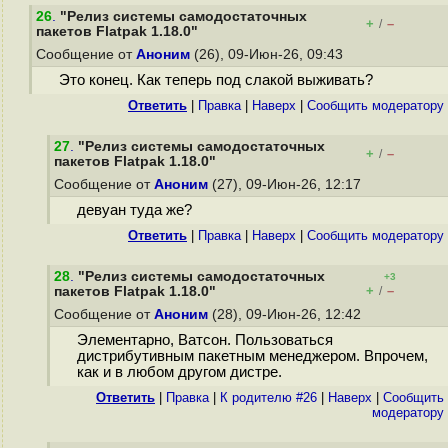
26
.
"Релиз системы самодостаточных
+
–
/
пакетов Flatpak 1.18.0"
Сообщение от
Аноним
(26), 09-Июн-26, 09:43
Это конец. Как теперь под слакой выживать?
Ответить
|
Правка
|
Наверх
|
Cообщить модератору
27
.
"Релиз системы самодостаточных
+
–
/
пакетов Flatpak 1.18.0"
Сообщение от
Аноним
(27), 09-Июн-26, 12:17
девуан туда же?
Ответить
|
Правка
|
Наверх
|
Cообщить модератору
28
.
"Релиз системы самодостаточных
+3
+
–
пакетов Flatpak 1.18.0"
/
Сообщение от
Аноним
(28), 09-Июн-26, 12:42
Элементарно, Ватсон. Пользоваться
дистрибутивным пакетным менеджером. Впрочем,
как и в любом другом дистре.
Ответить
|
Правка
|
К родителю #26
|
Наверх
|
Cообщить
модератору