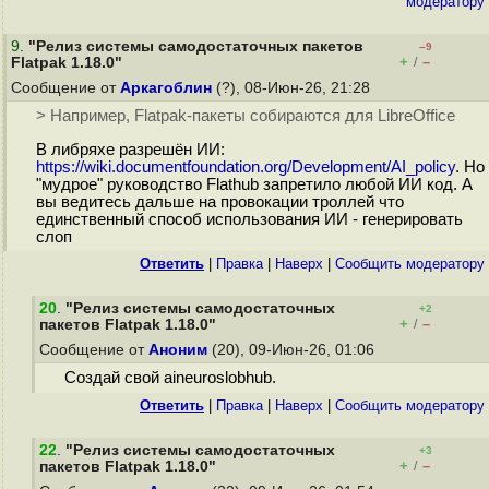
модератору
9
.
"Релиз системы самодостаточных пакетов
–9
+
–
Flatpak 1.18.0"
/
Сообщение от
Аркагоблин
(?), 08-Июн-26, 21:28
> Например, Flatpak-пакеты собираются для LibreOffice
В либряхе разрешён ИИ:
https://wiki.documentfoundation.org/Development/AI_policy
. Но
"мудрое" руководство Flathub запретило любой ИИ код. А
вы ведитесь дальше на провокации троллей что
единственный способ использования ИИ - генерировать
слоп
Ответить
|
Правка
|
Наверх
|
Cообщить модератору
20
.
"Релиз системы самодостаточных
+2
+
–
пакетов Flatpak 1.18.0"
/
Сообщение от
Аноним
(20), 09-Июн-26, 01:06
Создай свой aineuroslobhub.
Ответить
|
Правка
|
Наверх
|
Cообщить модератору
22
.
"Релиз системы самодостаточных
+3
+
–
пакетов Flatpak 1.18.0"
/