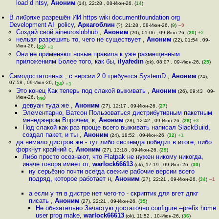
load d ntsy
,
Аноним
(14), 22:28 , 08-Июн-26, (
14
)
В либряхе разрешён ИИ https wiki documentfoundation org
Development AI_policy
,
Аркагоблин
(?), 21:28 , 08-Июн-26, (
9
)
–9
Создай свой aineuroslobhub
,
Аноним
(20), 01:06 , 09-Июн-26, (
20
)
+2
нельзя разрешить то, чего не существует
,
Аноним
(22), 01:54 , 09-
Июн-26, (
)
22
+3
Они не применяют новые правила к уже размещенным
приложениям Более того, как бы
,
ilyafedin
(ok), 08:07 , 09-Июн-26, (
25
)
Самодостаточных , с версии 2 0 требуется SystemD
,
Аноним
(24),
07:58 , 09-Июн-26, (
)
24
+3
Это конец Как теперь под слакой выживать
,
Аноним
(26), 09:43 , 09-
Июн-26, (
)
26
девуан туда же
,
Аноним
(27), 12:17 , 09-Июн-26, (
27
)
Элементарно, Ватсон Пользоваться дистрибутивным пакетным
менеджером Впрочем, к
,
Аноним
(28), 12:42 , 09-Июн-26, (
28
)
+3
Под слакой как раз проще всего выживать написал SlackBuild,
создал пакет, и ты
,
Аноним
(24), 18:52 , 09-Июн-26, (
32
)
+1
да немало дистров же - тут либо системда победит в итоге, либо
форкнут крайний с
,
Аноним
(27), 13:18 , 09-Июн-26, (
29
)
Либо просто осознают, что Flatpak не нужен никому никогда,
иначе говоря имеет от
,
warlock66613
(ok), 17:19 , 09-Июн-26, (
30
)
ну серьёзно почти всегда свежие рабочие версии всего
подряд, которое работает н
,
Аноним
(27), 22:21 , 09-Июн-26, (
34
)
–1
а если у тя в дистре нет чего-то - скриптик для вгет дпкг
писать
,
Аноним
(27), 22:21 , 09-Июн-26, (
35
)
Не обязательно Зачастую достаточно configure --prefix home
user prog make
,
warlock66613
(ok), 11:52 , 10-Июн-26, (
36
)