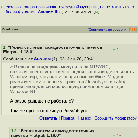
сколько кодеров развивают очередной мусорпак, но не хотят что-то
более фундаме
,
Аноним III
(?), 20:37 , 09-Июн-26, (
33
)
Сообщения
[
Сортировка по времени
|
RSS
]
1
.
"Релиз системы самодостаточных пакетов
+
–
/
Flatpak 1.18.0"
Сообщение от
Аноним
(1), 08-Июн-26, 20:41
> Включена поддержка модуля ядра NTSYNC,
позволяющего существенно поднять производительность
Windows-игр, запускаемых при помощи Wine. Модуль
реализует символьное устройство /dev/ntsync и набор
примитивов для синхронизации, применяемых в ядре
Windows NT.
А разве раньше не работало?
Там же просто прокинуть /dev/ntsync
Ответить
|
Правка
|
Наверх
|
Cообщить модератору
12
.
"Релиз системы самодостаточных
–1
+
–
пакетов Flatpak 1.18.0"
/