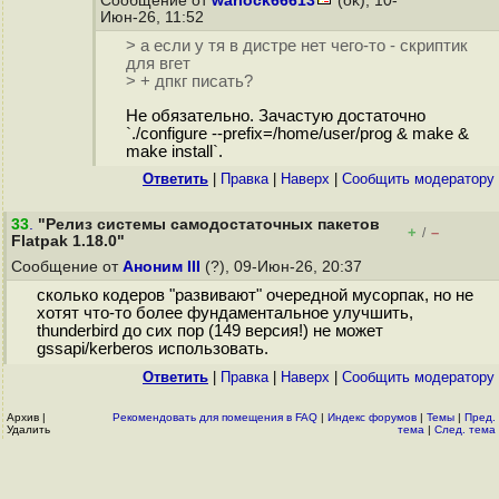
Сообщение от
warlock66613
(ok), 10-
Июн-26, 11:52
> а если у тя в дистре нет чего-то - скриптик
для вгет
> + дпкг писать?
Не обязательно. Зачастую достаточно
`./configure --prefix=/home/user/prog & make &
make install`.
Ответить
|
Правка
|
Наверх
|
Cообщить модератору
33
.
"Релиз системы самодостаточных пакетов
+
–
/
Flatpak 1.18.0"
Сообщение от
Аноним III
(?), 09-Июн-26, 20:37
сколько кодеров "развивают" очередной мусорпак, но не
хотят что-то более фундаментальное улучшить,
thunderbird до сих пор (149 версия!) не может
gssapi/kerberos использовать.
Ответить
|
Правка
|
Наверх
|
Cообщить модератору
Архив
|
Рекомендовать для помещения в FAQ
|
Индекс форумов
|
Темы
|
Пред.
Удалить
тема
|
След. тема