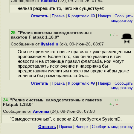
Сообщение от
Аноним
(22), 09-Июн-26, 01:54
нельзя разрешить то, чего не существует.
Ответить
|
Правка
|
К родителю #9
|
Наверх
|
Cообщить
модератору
25
.
"Релиз системы самодостаточных
+
–
/
пакетов Flatpak 1.18.0"
Сообщение от
ilyafedin
(ok), 09-Июн-26, 08:07
Они не применяют новые правила к уже размещенным
приложениям. Более того, как было указано в той
новости и на странице правил флатхаба, нои могут
предоставлять исключение и наверняка бы
предоставили именитым проектам вроде либры даже
если они бы размещались сейчас.
Ответить
|
Правка
|
К родителю #9
|
Наверх
|
Cообщить
модератору
24
.
"Релиз системы самодостаточных пакетов
+3
+
–
Flatpak 1.18.0"
/
Сообщение от
Аноним
(24), 09-Июн-26, 07:58
"Самодостаточных", с версии 2.0 требуется SystemD.
Ответить
|
Правка
|
Наверх
|
Cообщить модератору