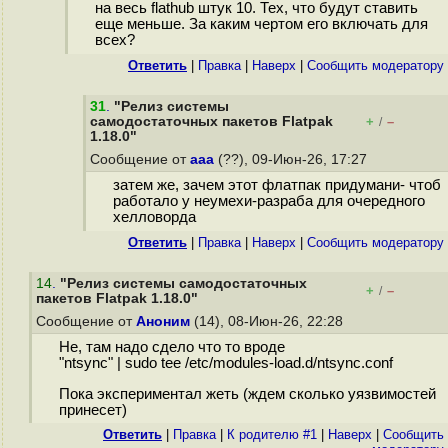
на весь flathub штук 10. Тех, что будут ставить
еще меньше. За каким чертом его включать для
всех?
Ответить
|
Правка
|
Наверх
|
Cообщить модератору
31
.
"Релиз системы
самодостаточных пакетов Flatpak
+
–
/
1.18.0"
Сообщение от
ааа
(??), 09-Июн-26, 17:27
затем же, зачем этот флатпак придумани- чтоб
работало у неумехи-разраба для очередного
хелловорда
Ответить
|
Правка
|
Наверх
|
Cообщить модератору
14
.
"Релиз системы самодостаточных
+
–
/
пакетов Flatpak 1.18.0"
Сообщение от
Аноним
(14), 08-Июн-26, 22:28
Не, там надо сдело что то вроде
"ntsync" | sudo tee /etc/modules-load.d/ntsync.conf
Пока экспериментал жеть (ждем сколько уязвимостей
принесет)
Ответить
|
Правка
|
К родителю #1
|
Наверх
|
Cообщить