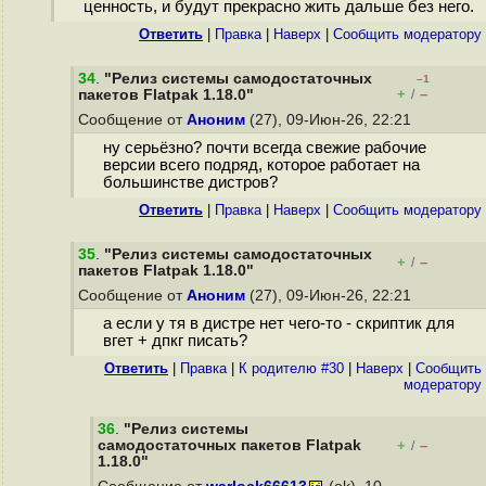
ценность, и будут прекрасно жить дальше без него.
Ответить
|
Правка
|
Наверх
|
Cообщить модератору
34
.
"Релиз системы самодостаточных
–1
+
–
пакетов Flatpak 1.18.0"
/
Сообщение от
Аноним
(27), 09-Июн-26, 22:21
ну серьёзно? почти всегда свежие рабочие
версии всего подряд, которое работает на
большинстве дистров?
Ответить
|
Правка
|
Наверх
|
Cообщить модератору
35
.
"Релиз системы самодостаточных
+
–
/
пакетов Flatpak 1.18.0"
Сообщение от
Аноним
(27), 09-Июн-26, 22:21
а если у тя в дистре нет чего-то - скриптик для
вгет + дпкг писать?
Ответить
|
Правка
|
К родителю #30
|
Наверх
|
Cообщить
модератору
36
.
"Релиз системы
самодостаточных пакетов Flatpak
+
–
/
1.18.0"