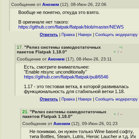
Сообщение от
Аноним
(12), 08-Июн-26, 22:06
Вообще не понятно, откуда это взято.
В оригинале нет такого:
https://github.com/flatpak/flatpak/blob/master/NEWS
Ответить
|
Правка
|
Наверх
|
Cообщить модератору
17
.
"Релиз системы самодостаточных
+1
+
–
пакетов Flatpak 1.18.0"
/
Сообщение от
Аноним
(17), 08-Июн-26, 23:11
Есть, смотрите внимательнее:
"Enable ntsync unconditionally"
https://github.com/flatpak/flatpak/pull/6546
1.17 - это тестовая ветка, в которой развивалась
функциональность для стабильной ветки 1.18.
Ответить
|
Правка
|
Наверх
|
Cообщить модератору
21
.
"Релиз системы самодостаточных
+
–
/
пакетов Flatpak 1.18.0"
Сообщение от
Аноним
(12), 09-Июн-26, 01:23
Не понимаю, он нужен только Wine based софту,
типа Bottles, Steam, Lutris, Heroic Laucher и т.д. Их