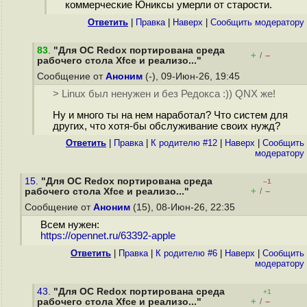
коммерческие Юниксы умерли от старости.
Ответить
|
Правка
|
Наверх
|
Cообщить модератору
83
.
"Для ОС Redox портирована среда
+
–
/
рабочего стола Xfce и реализо..."
Сообщение от
Аноним
(-), 09-Июн-26, 19:45
> Linux был ненужен и без Редокса :)) QNX же!
Ну и много ты на нем наработал? Что систем для
других, что хотя-бы обслуживание своих нужд?
Ответить
|
Правка
|
К родителю #12
|
Наверх
|
Cообщить
модератору
15.
"Для ОС Redox портирована среда
–1
+
–
рабочего стола Xfce и реализо..."
/
Сообщение от
Аноним
(15), 08-Июн-26, 22:35
Всем нужен:
https://opennet.ru/63392-apple
Ответить
|
Правка
|
К родителю #6
|
Наверх
|
Cообщить
модератору
43.
"Для ОС Redox портирована среда
+1
+
–
рабочего стола Xfce и реализо..."
/