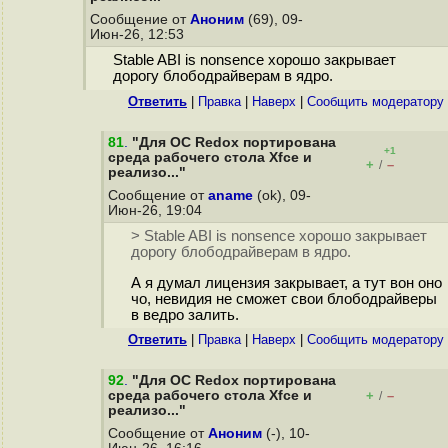
Сообщение от
Аноним
(69), 09-
Июн-26, 12:53
Stable ABI is nonsence хорошо закрывает
дорогу блободрайверам в ядро.
Ответить
|
Правка
|
Наверх
|
Cообщить модератору
81
.
"Для ОС Redox портирована
+1
среда рабочего стола Xfce и
+
–
/
реализо..."
Сообщение от
aname
(ok), 09-
Июн-26, 19:04
> Stable ABI is nonsence хорошо закрывает
дорогу блободрайверам в ядро.
А я думал лицензия закрывает, а тут вон оно
чо, невидия не сможет свои блободрайверы
в ведро залить.
Ответить
|
Правка
|
Наверх
|
Cообщить модератору
92
.
"Для ОС Redox портирована
среда рабочего стола Xfce и
+
–
/
реализо..."
Сообщение от
Аноним
(-), 10-