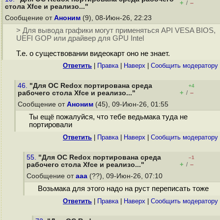
+
–
/
стола Xfce и реализо..."
Сообщение от
Аноним
(9), 08-Июн-26, 22:23
> Для вывода графики могут применяться API VESA BIOS,
UEFI GOP или драйвер для GPU Intel
Т.е. о существовании видеокарт оно не знает.
Ответить
|
Правка
|
Наверх
|
Cообщить модератору
46.
"Для ОС Redox портирована среда
+4
+
–
рабочего стола Xfce и реализо..."
/
Сообщение от
Аноним
(45), 09-Июн-26, 01:55
Ты ещё пожалуйся, что тебе ведьмака туда не
портировали
Ответить
|
Правка
|
Наверх
|
Cообщить модератору
55.
"Для ОС Redox портирована среда
–1
+
–
рабочего стола Xfce и реализо..."
/
Сообщение от
ааа
(??), 09-Июн-26, 07:10
Возьмака для этого надо на руст переписать тоже
Ответить
|
Правка
|
Наверх
|
Cообщить модератору