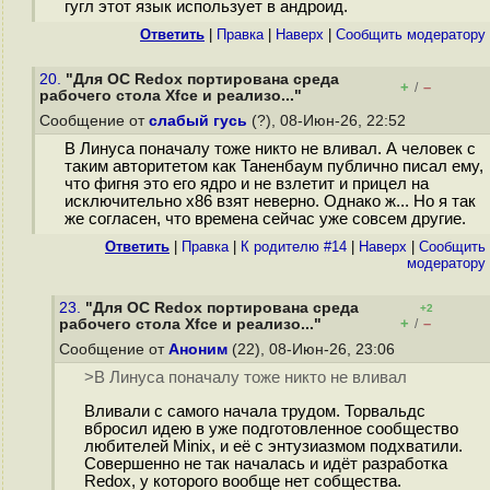
гугл этот язык использует в андроид.
Ответить
|
Правка
|
Наверх
|
Cообщить модератору
20.
"Для ОС Redox портирована среда
+
–
/
рабочего стола Xfce и реализо..."
Сообщение от
слабый гусь
(?), 08-Июн-26, 22:52
В Линуса поначалу тоже никто не вливал. А человек с
таким авторитетом как Таненбаум публично писал ему,
что фигня это его ядро и не взлетит и прицел на
исключительно x86 взят неверно. Однако ж... Но я так
же согласен, что времена сейчас уже совсем другие.
Ответить
|
Правка
|
К родителю #14
|
Наверх
|
Cообщить
модератору
23.
"Для ОС Redox портирована среда
+2
+
–
рабочего стола Xfce и реализо..."
/
Сообщение от
Аноним
(22), 08-Июн-26, 23:06
>В Линуса поначалу тоже никто не вливал
Вливали с самого начала трудом. Торвальдс
вбросил идею в уже подготовленное сообщество
любителей Minix, и её с энтузиазмом подхватили.
Совершенно не так началась и идёт разработка
Redox, у которого вообще нет собщества.