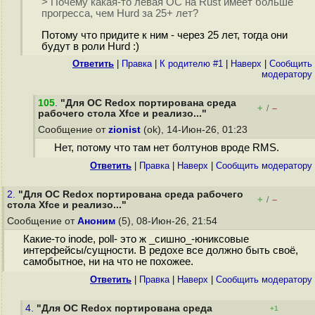
> Почему какая-то левая ОС на Rust имеет больше
прогресса, чем Hurd за 25+ лет?
Потому что придите к ним - через 25 лет, тогда они
будут в роли Hurd :)
Ответить
|
Правка
|
К родителю #1
|
Наверх
|
Cообщить
модератору
105
.
"Для ОС Redox портирована среда
+
–
/
рабочего стола Xfce и реализо..."
Сообщение от
zionist
(ok), 14-Июн-26, 01:23
Нет, потому что там нет болтунов вроде RMS.
Ответить
|
Правка
|
Наверх
|
Cообщить модератору
2.
"Для ОС Redox портирована среда рабочего
+
–
/
стола Xfce и реализо..."
Сообщение от
Аноним
(5), 08-Июн-26, 21:54
Какие-то inode, poll- это ж _сишно_-юниксовые
интерфейсы/сущности. В редохе все должно быть своё,
самобытное, ни на что не похожее.
Ответить
|
Правка
|
Наверх
|
Cообщить модератору
4.
"Для ОС Redox портирована среда
+1