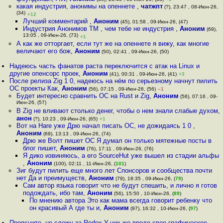
какая индустрия, анонимы на опеннете
,
чатжпт
(?), 23:47 , 08-Июн-26,
(34)
+12
Лучший комментарий
,
Аноним
(45), 01:58 , 09-Июн-26, (47)
Индустрия Анонимов TM , чем тебе не индустрия
,
Аноним
(69),
13:05 , 09-Июн-26, (73)
+1
А как же отторгает, если тут же на опеннете я вижу, как многие
величают его бож
,
Аноним
(50), 02:41 , 09-Июн-26, (50)
Надеюсь часть фанатов раста переключится с атак на Linux и
другие опенсорс проек
,
Аноним
(41), 00:31 , 09-Июн-26, (41)
+3
После релиза Zig 1 0, надеюсь на нём по серьезному начнут пилить
ОС проекты Как
,
Аноним
(56), 07:15 , 09-Июн-26, (56)
–1
Будет интересно сравнить ОС на Rust и Zig
,
Аноним
(56), 07:16 , 09-
Июн-26, (57)
В Zig не вливают столько денег, чтобы о нем знали слабые духом
,
анон
(?), 10:23 , 09-Июн-26, (65)
+1
Вот на Hare уже Дрю начал писать ОС, не дожидаясь 1 0
,
Аноним
(69), 13:13 , 09-Июн-26, (74)
Дрю же Волт пишет ОС Я думал он только мятежные посты в
блог пишет
,
Аноним
(76), 17:11 , 09-Июн-26, (76)
Я дико извиняюсь, а его SourceHut уже вышел из стадии альфы
,
Аноним
(100), 02:11 , 11-Июн-26, (
101
)
Зиг будут пилить еще много лет Спонсоров и сообщества почти
нет Да и преимуществ
,
Аноним
(79), 18:35 , 09-Июн-26, (
79
)
Сам автор языка говорит что не будут спешить, и лично я готов
подождать, ибо там
,
Аноним
(56), 15:50 , 10-Июн-26, (
89
)
По мнению автора Это как мама всегда говорит ребенку что
он красивый А где ты и
,
Аноним
(97), 16:32 , 10-Июн-26, (
97
)
Проясните, не слежу за Redox У них же вроде свое графическое