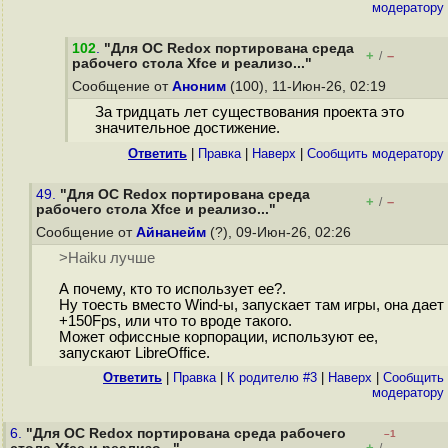
модератору
102
.
"Для ОС Redox портирована среда
+
–
/
рабочего стола Xfce и реализо..."
Сообщение от
Аноним
(100), 11-Июн-26, 02:19
За тридцать лет существования проекта это
значительное достижение.
Ответить
|
Правка
|
Наверх
|
Cообщить модератору
49.
"Для ОС Redox портирована среда
+
–
/
рабочего стола Xfce и реализо..."
Сообщение от
Айнанейм
(?), 09-Июн-26, 02:26
>Haiku лучше
А почему, кто то использует ее?.
Ну тоесть вместо Wind-ы, запускает там игры, она дает
+150Fps, или что то вроде такого.
Может офиссные корпорации, используют ее,
запускают LibreOffice.
Ответить
|
Правка
|
К родителю #3
|
Наверх
|
Cообщить
модератору
6.
"Для ОС Redox портирована среда рабочего
–1
+
–