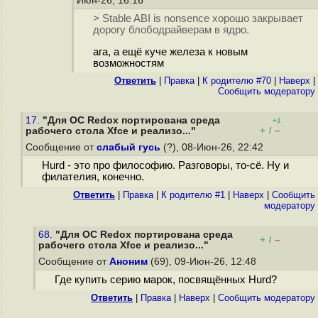
Июн-26, 16:16
> Stable ABI is nonsence хорошо закрывает
дорогу блободрайверам в ядро.
ага, а ещё куче железа к новым
возможностям
Ответить
|
Правка
|
К родителю #70
|
Наверх
|
Cообщить модератору
17.
"Для ОС Redox портирована среда
+1
+
–
рабочего стола Xfce и реализо..."
/
Сообщение от
слабый гусь
(?), 08-Июн-26, 22:42
Hurd - это про философию. Разговоры, то-сё. Ну и
филателия, конечно.
Ответить
|
Правка
|
К родителю #1
|
Наверх
|
Cообщить
модератору
68.
"Для ОС Redox портирована среда
+
–
/
рабочего стола Xfce и реализо..."
Сообщение от
Аноним
(69), 09-Июн-26, 12:48
Где купить серию марок, посвящённых Hurd?
Ответить
|
Правка
|
Наверх
|
Cообщить модератору