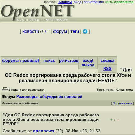
Профиль:
Аноним
(
вход
|
регистрация
)
неRU
opennet.me
[
новости
/
+++
|
форум
|
теги
|
]
форумы
правила/FAQ
поиск
регистрация
вход/
слежка
выход
RSS
"Для
ОС Redox портирована среда рабочего стола Xfce и
реализован планировщик задач EEVDF"
Вариант для распечатки
Пред. тема
|
След. тема
Форум
Разговоры, обсуждение новостей
Изначальное сообщение
[
Отслеживать
]
"Для ОС Redox портирована среда рабочего
стола Xfce и реализован планировщик задач
+
–
/
EEVDF"
Сообщение от
opennews
(??), 08-Июн-26, 21:53