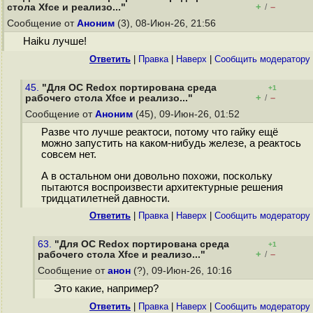
+
–
стола Xfce и реализо..."
/
Сообщение от
Аноним
(3), 08-Июн-26, 21:56
Haiku лучше!
Ответить
|
Правка
|
Наверх
|
Cообщить модератору
45.
"Для ОС Redox портирована среда
+1
+
–
рабочего стола Xfce и реализо..."
/
Сообщение от
Аноним
(45), 09-Июн-26, 01:52
Разве что лучше реактоси, потому что гайку ещё
можно запустить на каком-нибудь железе, а реактось
совсем нет.
А в остальном они довольно похожи, поскольку
пытаются воспроизвести архитектурные решения
тридцатилетней давности.
Ответить
|
Правка
|
Наверх
|
Cообщить модератору
63.
"Для ОС Redox портирована среда
+1
+
–
рабочего стола Xfce и реализо..."
/
Сообщение от
анон
(?), 09-Июн-26, 10:16
Это какие, например?
Ответить
|
Правка
|
Наверх
|
Cообщить модератору