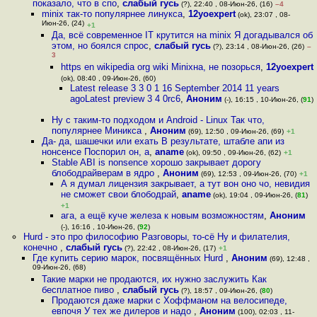
показало, что в спо
,
слабый гусь
(?), 22:40 , 08-Июн-26, (16)
–4
minix так-то популярнее линукса
,
12yoexpert
(ok), 23:07 , 08-
Июн-26, (24)
+1
Да, всё современное IT крутится на minix Я догадывался об
этом, но боялся спрос
,
слабый гусь
(?), 23:14 , 08-Июн-26, (26)
–
3
https en wikipedia org wiki Minixна, не позорься
,
12yoexpert
(ok), 08:40 , 09-Июн-26, (60)
Latest release 3 3 0 1 16 September 2014 11 years
agoLatest preview 3 4 0rc6
,
Аноним
(-), 16:15 , 10-Июн-26, (
91
)
Ну с таким-то подходом и Android - Linux Так что,
популярнее Миникса
,
Аноним
(69), 12:50 , 09-Июн-26, (69)
+1
Да- да, шашечки или ехать В результате, штабле апи из
нонсенсе Поспорил он, а
,
aname
(ok), 09:50 , 09-Июн-26, (62)
+1
Stable ABI is nonsence хорошо закрывает дорогу
блободрайверам в ядро
,
Аноним
(69), 12:53 , 09-Июн-26, (70)
+1
А я думал лицензия закрывает, а тут вон оно чо, невидия
не сможет свои блободрай
,
aname
(ok), 19:04 , 09-Июн-26, (
81
)
+1
ага, а ещё куче железа к новым возможностям
,
Аноним
(-), 16:16 , 10-Июн-26, (
92
)
Hurd - это про философию Разговоры, то-сё Ну и филателия,
конечно
,
слабый гусь
(?), 22:42 , 08-Июн-26, (17)
+1
Где купить серию марок, посвящённых Hurd
,
Аноним
(69), 12:48 ,
09-Июн-26, (68)
Такие марки не продаются, их нужно заслужить Как
бесплатное пиво
,
слабый гусь
(?), 18:57 , 09-Июн-26, (
80
)
Продаются даже марки с Хоффманом на велосипеде,
евпочя У тех же дилеров и надо
,
Аноним
(100), 02:03 , 11-