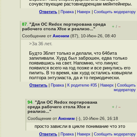
сочувствующие растовнедренцам мейнтейнеры.
Ответить
|
Правка
|
Наверх
|
Cообщить модератору
87
.
"Для ОС Redox портирована среда
+
–
/
рабочего стола Xfce и реализо..."
Сообщение от
Аноним
(87), 10-Июн-26, 08:40
>За 36 лет.
Будто 36лет только и делали, что 64бита
запиливали. Хурд был заброшен, едва только
появившись на свет. Напомню, что линукс
появился всего на год позже и все ринулись его
пилить. В то время, как хурд остались ковыряли
полтора энтузиаста, да и то периодически.
Ответить
|
Правка
|
К родителю #35
|
Наверх
|
Cообщить
модератору
94
.
"Для ОС Redox портирована
среда рабочего стола Xfce и
+
–
/
реализо..."
Сообщение от
Аноним
(-), 10-Июн-26, 16:18
просто зависли в цикле понимание что это
Ответить
|
Правка
|
Наверх
|
Cообщить модератору