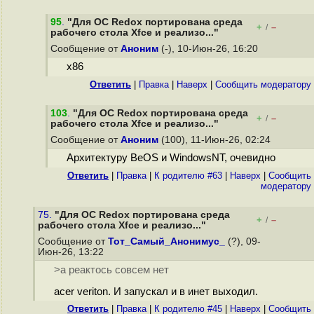
95
.
"Для ОС Redox портирована среда
+
–
/
рабочего стола Xfce и реализо..."
Сообщение от
Аноним
(-), 10-Июн-26, 16:20
х86
Ответить
|
Правка
|
Наверх
|
Cообщить модератору
103
.
"Для ОС Redox портирована среда
+
–
/
рабочего стола Xfce и реализо..."
Сообщение от
Аноним
(100), 11-Июн-26, 02:24
Архитектуру BeOS и WindowsNT, очевидно
Ответить
|
Правка
|
К родителю #63
|
Наверх
|
Cообщить
модератору
75.
"Для ОС Redox портирована среда
+
–
/
рабочего стола Xfce и реализо..."
Сообщение от
Тот_Самый_Анонимус_
(?), 09-
Июн-26, 13:22
>а реактось совсем нет
acer veriton. И запускал и в инет выходил.
Ответить
|
Правка
|
К родителю #45
|
Наверх
|
Cообщить