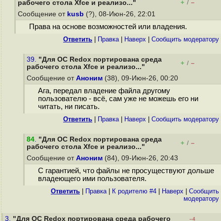
+
–
рабочего стола Xfce и реализо..."
/
Сообщение от
kusb
(?), 08-Июн-26, 22:01
Права на основе возможностей или владения.
Ответить
|
Правка
|
Наверх
|
Cообщить модератору
39.
"Для ОС Redox портирована среда
+
–
/
рабочего стола Xfce и реализо..."
Сообщение от
Аноним
(38), 09-Июн-26, 00:20
Ага, передал владение файла другому
пользователю - всё, сам уже не можешь его ни
читать, ни писать.
Ответить
|
Правка
|
Наверх
|
Cообщить модератору
84
.
"Для ОС Redox портирована среда
+
–
/
рабочего стола Xfce и реализо..."
Сообщение от
Аноним
(84), 09-Июн-26, 20:43
С гарантией, что файлы не просуществуют дольше
владеющего ими пользователя.
Ответить
|
Правка
|
К родителю #4
|
Наверх
|
Cообщить
модератору
3.
"Для ОС Redox портирована среда рабочего
–4