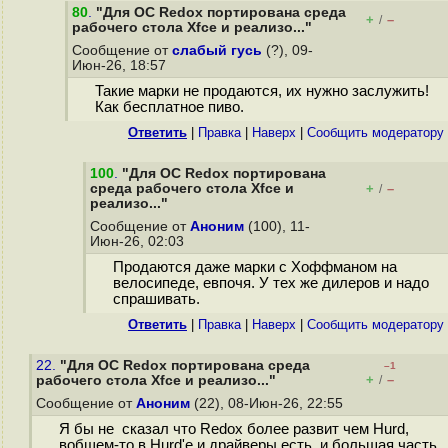
80
.
"Для ОС Redox портирована среда
+
–
/
рабочего стола Xfce и реализо..."
Сообщение от
слабый гусь
(?), 09-
Июн-26, 18:57
Такие марки не продаются, их нужно заслужить!
Как бесплатное пиво.
Ответить
|
Правка
|
Наверх
|
Cообщить модератору
100
.
"Для ОС Redox портирована
среда рабочего стола Xfce и
+
–
/
реализо..."
Сообщение от
Аноним
(100), 11-
Июн-26, 02:03
Продаются даже марки с Хоффманом на
велосипеде, евпочя. У тех же дилеров и надо
спрашивать.
Ответить
|
Правка
|
Наверх
|
Cообщить модератору
22.
"Для ОС Redox портирована среда
–1
+
–
рабочего стола Xfce и реализо..."
/
Сообщение от
Аноним
(22), 08-Июн-26, 22:55
Я бы не сказал что Redox более развит чем Hurd,
вобщем-то в Hurd'е и драйверы есть, и большая часть