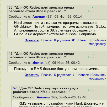
38.
"Для ОС Redox портирована среда
+1
+
–
рабочего стола Xfce и реализо..."
/
Сообщение от
Аноним
(38), 09-Июн-26, 00:14
Hurd имеет почти столько же программ, сколько и
GNU/Linux. По той причине, что тоже использует GLibc.
А прикладной софт в 98% случаев обращается к
GLibc, а не дёргает системные вызовы напрямую.
Ответить
|
Правка
|
К родителю #1
|
Наверх
|
Cообщить
модератору
42.
"Для ОС Redox портирована среда
–2
+
–
рабочего стола Xfce и реализо..."
/
Сообщение от
zionist
(ok), 09-Июн-26, 00:42
Потому что RMS больше болтун, чем программист.
Ответить
|
Правка
|
К родителю #1
|
Наверх
|
Cообщить
модератору
67.
"Для ОС Redox портирована среда
+
–
/
рабочего стола Xfce и реализо..."
Сообщение от
Аноним
(69), 09-Июн-26, 12:46
RMS не является разработчиком Hurd. Даже если и