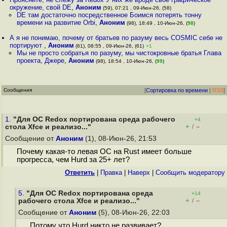
окружение, свой DE
,
Аноним
(59), 07:21 , 09-Июн-26, (58)
DE там достаточно посредственное Боимся потерять тонну
времени на развитие Orbi
,
Аноним
(98), 18:49 , 10-Июн-26, (
98
)
А я не понимаю, почему от братьев по разуму весь COSMIC себе не
портируют
,
Аноним
(61), 08:55 , 09-Июн-26, (61)
+1
Мы не просто собратья по разуму, мы чистокровные братья Глава
проекта, Джере
,
Аноним
(98), 18:54 , 10-Июн-26, (
99
)
Сообщения
[
Сортировка по времени
|
RSS
]
1.
"Для ОС Redox портирована среда рабочего
+4
+
–
стола Xfce и реализо..."
/
Сообщение от
Аноним
(1), 08-Июн-26, 21:53
Почему какая-то левая ОС на Rust имеет больше
прогресса, чем Hurd за 25+ лет?
Ответить
|
Правка
|
Наверх
|
Cообщить модератору
5.
"Для ОС Redox портирована среда
+14
+
–
рабочего стола Xfce и реализо..."
/
Сообщение от
Аноним
(5), 08-Июн-26, 22:03
Потому что Hurd никто не развивает?