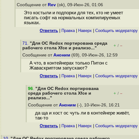
Сообщение от
Rev
(ok), 09-Июн-26, 01:06
Это костыли и подпорки для тех, кто не умеет
писать софт на нормальных компилируемых
языках.
Ответить
|
Правка
|
Наверх
|
Cообщить модератору
71.
"Для ОС Redox портирована среда
+
–
/
рабочего стола Xfce и реализо..."
Сообщение от
Аноним
(69), 09-Июн-26, 12:59
А что, в контейнерах только Питон с
Жаваскриптом запускают?
Ответить
|
Правка
|
Наверх
|
Cообщить модератору
96
.
"Для ОС Redox портирована
среда рабочего стола Xfce и
+
–
/
реализо..."
Сообщение от
Аноним
(-), 10-Июн-26, 16:21
да ща и хост ос чуть ли в контейнере живёт,
так-то
Ответить
|
Правка
|
Наверх
|
Cообщить модератору
10.
"Для ОС Redox портирована среда рабочего