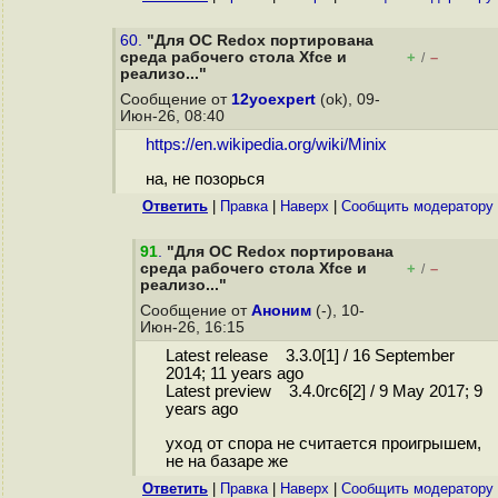
60.
"Для ОС Redox портирована
среда рабочего стола Xfce и
+
–
/
реализо..."
Сообщение от
12yoexpert
(ok), 09-
Июн-26, 08:40
https://en.wikipedia.org/wiki/Minix
на, не позорься
Ответить
|
Правка
|
Наверх
|
Cообщить модератору
91
.
"Для ОС Redox портирована
среда рабочего стола Xfce и
+
–
/
реализо..."
Сообщение от
Аноним
(-), 10-
Июн-26, 16:15
Latest release 3.3.0[1] / 16 September
2014; 11 years ago
Latest preview 3.4.0rc6[2] / 9 May 2017; 9
years ago
уход от спора не считается проигрышем,
не на базаре же
Ответить
|
Правка
|
Наверх
|
Cообщить модератору