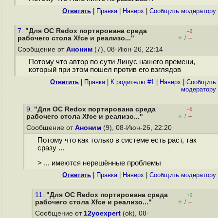
Ответить
|
Правка
|
Наверх
|
Cообщить модератору
7.
"Для ОС Redox портирована среда
–2
+
–
рабочего стола Xfce и реализо..."
/
Сообщение от
Аноним
(7), 08-Июн-26, 22:14
Потому что автор по сути Линус нашего времени,
который при этом пошел против его взглядов
Ответить
|
Правка
|
К родителю #1
|
Наверх
|
Cообщить
модератору
9.
"Для ОС Redox портирована среда
–5
+
–
рабочего стола Xfce и реализо..."
/
Сообщение от
Аноним
(9), 08-Июн-26, 22:20
Потому что как только в системе есть раст, так
сразу ...
> ... имеются нерешённые проблемы
Ответить
|
Правка
|
Наверх
|
Cообщить модератору
11.
"Для ОС Redox портирована среда
+2
+
–
рабочего стола Xfce и реализо..."
/
Сообщение от
12yoexpert
(ok), 08-