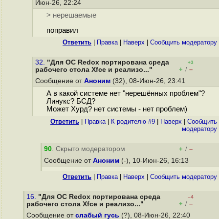
Июн-26, 22:24
> нерешаемые
поправил
Ответить
|
Правка
|
Наверх
|
Cообщить модератору
32.
"Для ОС Redox портирована среда
+3
+
–
рабочего стола Xfce и реализо..."
/
Сообщение от
Аноним
(32), 08-Июн-26, 23:41
А в какой системе нет "нерешённых проблем"?
Линукс? БСД?
Может Хурд? нет системы - нет проблем)
Ответить
|
Правка
|
К родителю #9
|
Наверх
|
Cообщить
модератору
90
. Скрыто модератором
+
–
/
Сообщение от
Аноним
(-), 10-Июн-26, 16:13
Ответить
|
Правка
|
Наверх
|
Cообщить модератору
16.
"Для ОС Redox портирована среда
–4
+
–
рабочего стола Xfce и реализо..."
/
Сообщение от
слабый гусь
(?), 08-Июн-26, 22:40