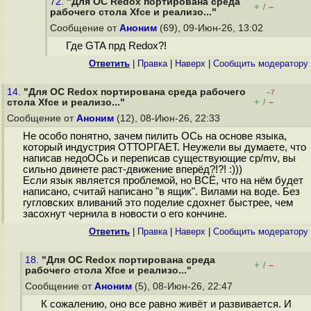
72.
"Для ОС Redox портирована среда
+
–
/
рабочего стола Xfce и реализо..."
Сообщение от
Аноним
(69), 09-Июн-26, 13:02
Где GTA прд Redox?!
Ответить
|
Правка
|
Наверх
|
Cообщить модератору
14.
"Для ОС Redox портирована среда рабочего
–7
+
–
стола Xfce и реализо..."
/
Сообщение от
Аноним
(12), 08-Июн-26, 22:33
Не особо понятно, зачем пилить ОСь на основе языка,
который индустрия ОТТОРГАЕТ. Неужели вы думаете, что
написав недоОСь и переписав существующие cp/mv, вы
сильно двинете раст-движение вперёд?!?! :)))
Если язык является проблемой, но ВСЁ, что на нём будет
написано, считай написано "в ящик". Вилами на воде. Без
гугловских вливаний это поделие сдохнет быстрее, чем
засохнут чернила в новости о его кончине.
Ответить
|
Правка
|
Наверх
|
Cообщить модератору
18.
"Для ОС Redox портирована среда
+
–
/
рабочего стола Xfce и реализо..."
Сообщение от
Аноним
(5), 08-Июн-26, 22:47
К сожалению, оно все равно живёт и развивается. И