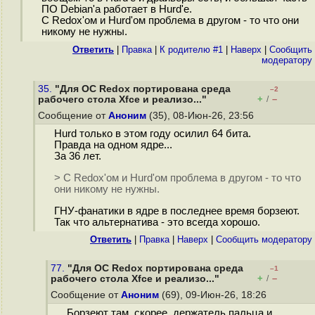
ПО Debian'а работает в Hurd'е.
С Redox'ом и Hurd'ом проблема в другом - то что они
никому не нужны.
Ответить
|
Правка
|
К родителю #1
|
Наверх
|
Cообщить
модератору
35.
"Для ОС Redox портирована среда
–2
+
–
рабочего стола Xfce и реализо..."
/
Сообщение от
Аноним
(35), 08-Июн-26, 23:56
Hurd только в этом году осилил 64 бита.
Правда на одном ядре...
За 36 лет.
> С Redox'ом и Hurd'ом проблема в другом - то что
они никому не нужны.
ГНУ-фанатики в ядре в последнее время борзеют.
Так что альтернатива - это всегда хорошо.
Ответить
|
Правка
|
Наверх
|
Cообщить модератору
77.
"Для ОС Redox портирована среда
–1
+
–
рабочего стола Xfce и реализо..."
/
Сообщение от
Аноним
(69), 09-Июн-26, 18:26
Борзеют там, скорее, держатель пальца и