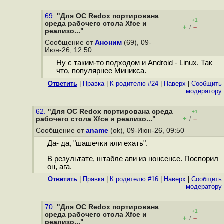
69.
"Для ОС Redox портирована
+1
среда рабочего стола Xfce и
+
–
/
реализо..."
Сообщение от
Аноним
(69), 09-
Июн-26, 12:50
Ну с таким-то подходом и Android - Linux. Так
что, популярнее Миникса.
Ответить
|
Правка
|
К родителю #24
|
Наверх
|
Cообщить
модератору
62.
"Для ОС Redox портирована среда
+1
+
–
рабочего стола Xfce и реализо..."
/
Сообщение от
aname
(ok), 09-Июн-26, 09:50
Да- да, "шашечки или ехать".
В результате, штабле апи из нонсенсе. Поспорил
он, ага.
Ответить
|
Правка
|
К родителю #16
|
Наверх
|
Cообщить
модератору
70.
"Для ОС Redox портирована
+1
среда рабочего стола Xfce и
+
–
/
реализо..."