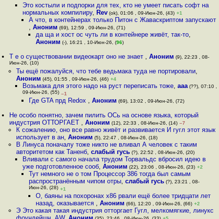
Это костыли и подпорки для тех, кто не умеет писать софт на
нормальных компилиру
,
Rev
(ok), 01:06 , 09-Июн-26, (43)
+1
А что, в контейнерах только Питон с Жаваскриптом запускают
,
Аноним
(69), 12:59 , 09-Июн-26, (71)
да ща и хост ос чуть ли в контейнере живёт, так-то
,
Аноним
(-), 16:21 , 10-Июн-26, (
96
)
Т е о существовании видеокарт оно не знает
,
Аноним
(9), 22:23 , 08-
Июн-26, (10)
Ты ещё пожалуйся, что тебе ведьмака туда не портировали
,
Аноним
(45), 01:55 , 09-Июн-26, (46)
+4
Возьмака для этого надо на руст переписать тоже
,
ааа
(??), 07:10 ,
09-Июн-26, (55)
–1
Где GTA прд Redox
,
Аноним
(69), 13:02 , 09-Июн-26, (72)
Не особо понятно, зачем пилить ОСь на основе языка, который
индустрия ОТТОРГАЕТ
,
Аноним
(12), 22:33 , 08-Июн-26, (14)
–7
К сожалению, оно все равно живёт и развивается И гугл этот язык
использует в ан
,
Аноним
(5), 22:47 , 08-Июн-26, (18)
В Линуса поначалу тоже никто не вливал А человек с таким
авторитетом как Таненб
,
слабый гусь
(?), 22:52 , 08-Июн-26, (20)
Вливали с самого начала трудом Торвальдс вбросил идею в
уже подготовленное сооб
,
Аноним
(22), 23:06 , 08-Июн-26, (23)
+2
Тут немного не о том Процессор 386 тогда был самым
распространённым чипом отры
,
слабый гусь
(?), 23:21 , 08-
Июн-26, (28)
+1
О, баяны на похоронах x86 рвали ещё более тридцати лет
назад, оказывается
,
Аноним
(66), 12:20 , 09-Июн-26, (66)
+2
Э Это какая такая индустрия отторгает Гугл, мелкомягкие, линукс
фоундейшн, AW
,
Аноним
(35), 23:46 , 08-Июн-26, (33)
+5