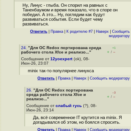
Ну, Линус - глыба. Он спорил на равных с
Таненбаумом и время показало, что в споре он
победил. А это... Ну, поглядим как будут
развиваться события. Если будет чему
развиваться.
Ответить
|
Правка
|
К родителю #7
|
Наверх
|
Cообщить
модератору
24.
"Для ОС Redox портирована среда
+1
+
–
рабочего стола Xfce и реализо..."
/
Сообщение от
12yoexpert
(ok), 08-
Июн-26, 23:07
minix так-то популярнее линукса
Ответить
|
Правка
|
Наверх
|
Cообщить модератору
26.
"Для ОС Redox портирована
–3
среда рабочего стола Xfce и
+
–
/
реализо..."
Сообщение от
слабый гусь
(?), 08-
Июн-26, 23:14
Да, всё современное IT крутится на minix. Я
догадывался об этом, но боялся спросить.
Ответить
|
Правка
|
Наверх
|
Cообщить модератору