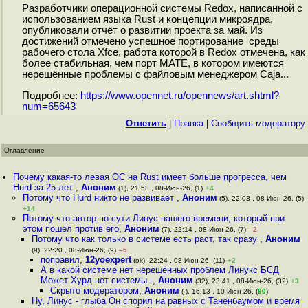
Разработчики операционной системы Redox, написанной с
использованием языка Rust и концепции микроядра,
опубликовали отчёт о развитии проекта за май. Из
достижений отмечено успешное портирование среды
рабочего стола Xfce, работа которой в Redox отмечена, как
более стабильная, чем порт MATE, в котором имеются
нерешённые проблемы с файловым менеджером Caja...
Подробнее:
https://www.opennet.ru/opennews/art.shtml?
num=65643
Ответить
|
Правка
|
Cообщить модератору
Оглавление
Почему какая-то левая ОС на Rust имеет больше прогресса, чем
Hurd за 25 лет
,
Аноним
(1), 21:53 , 08-Июн-26, (1)
+4
Потому что Hurd никто не развивает
,
Аноним
(5), 22:03 , 08-Июн-26, (5)
+14
Потому что автор по сути Линус нашего времени, который при
этом пошел против его
,
Аноним
(7), 22:14 , 08-Июн-26, (7)
–2
Потому что как только в системе есть раст, так сразу
,
Аноним
(9), 22:20 , 08-Июн-26, (9)
–5
поправил
,
12yoexpert
(ok), 22:24 , 08-Июн-26, (11)
+2
А в какой системе нет нерешённых проблем Линукс БСД
Может Хурд нет системы -
,
Аноним
(32), 23:41 , 08-Июн-26, (32)
+3
Скрыто модератором
,
Аноним
(-), 16:13 , 10-Июн-26, (
90
)
Ну, Линус - глыба Он спорил на равных с Таненбаумом и время