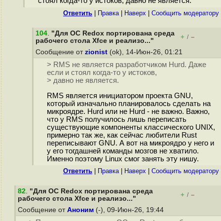
стоял когда-то у истоков, давно не является.
Ответить
|
Правка
|
Наверх
|
Cообщить модератору
104
.
"Для ОС Redox портирована среда
+
–
/
рабочего стола Xfce и реализо..."
Сообщение от
zionist
(ok), 14-Июн-26, 01:21
> RMS не является разработчиком Hurd. Даже
если и стоял когда-то у истоков,
> давно не является.
RMS является инициатором проекта GNU,
который изначально планировалось сделать на
микроядре. Hurd или не Hurd - не важно. Важно,
что у RMS получилось лишь переписать
существующие компоненты классического UNIX,
примерно так же, как сейчас любители Rust
переписывают GNU. А вот на микроядро у него и
у его тогдашней команды мозгов не хватило.
Именно поэтому Linux смог занять эту нишу.
Ответить
|
Правка
|
Наверх
|
Cообщить модератору
82
.
"Для ОС Redox портирована среда
+
–
/
рабочего стола Xfce и реализо..."
Сообщение от
Аноним
(-), 09-Июн-26, 19:44