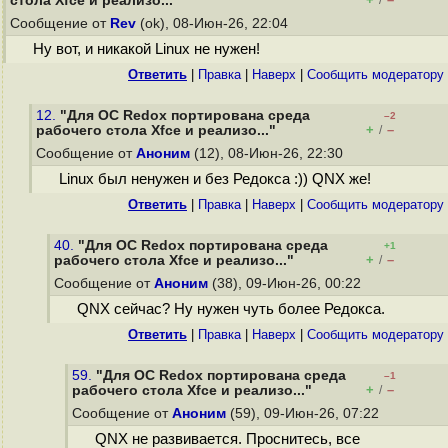
стола Xfce и реализо..."
/
Сообщение от
Rev
(ok), 08-Июн-26, 22:04
Ну вот, и никакой Linux не нужен!
Ответить
|
Правка
|
Наверх
|
Cообщить модератору
12.
"Для ОС Redox портирована среда
–2
+
–
рабочего стола Xfce и реализо..."
/
Сообщение от
Аноним
(12), 08-Июн-26, 22:30
Linux был ненужен и без Редокса :)) QNX же!
Ответить
|
Правка
|
Наверх
|
Cообщить модератору
40.
"Для ОС Redox портирована среда
+1
+
–
рабочего стола Xfce и реализо..."
/
Сообщение от
Аноним
(38), 09-Июн-26, 00:22
QNX сейчас? Ну нужен чуть более Редокса.
Ответить
|
Правка
|
Наверх
|
Cообщить модератору
59.
"Для ОС Redox портирована среда
–1
+
–
рабочего стола Xfce и реализо..."
/
Сообщение от
Аноним
(59), 09-Июн-26, 07:22
QNX не развивается. Проснитесь, все