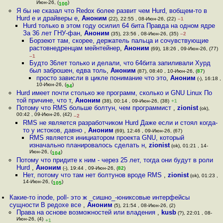
Июн-26, (
)
100
Я бы не сказал что Redox более развит чем Hurd, вобщем-то в
Hurd е и драйверы е
,
Аноним
(22), 22:55 , 08-Июн-26, (22)
–1
Hurd только в этом году осилил 64 бита Правда на одном ядре
За 36 лет ГНУ-фан
,
Аноним
(35), 23:56 , 08-Июн-26, (35)
–2
Борзеют там, скорее, держатель пальца и сочувствующие
растовнедренцам мейнтейнер
,
Аноним
(69), 18:26 , 09-Июн-26, (77)
–1
Будто 36лет только и делали, что 64бита запиливали Хурд
был заброшен, едва толь
,
Аноним
(87), 08:40 , 10-Июн-26, (
87
)
просто зависли в цикле понимание что это
,
Аноним
(-), 16:18 ,
10-Июн-26, (
)
94
Hurd имеет почти столько же программ, сколько и GNU Linux По
той причине, что т
,
Аноним
(38), 00:14 , 09-Июн-26, (38)
+1
Потому что RMS больше болтун, чем программист
,
zionist
(ok),
00:42 , 09-Июн-26, (42)
–2
RMS не является разработчиком Hurd Даже если и стоял когда-
то у истоков, давно
,
Аноним
(69), 12:46 , 09-Июн-26, (67)
RMS является инициатором проекта GNU, который
изначально планировалось сделать н
,
zionist
(ok), 01:21 , 14-
Июн-26, (
)
104
Потому что придите к ним - через 25 лет, тогда они будут в роли
Hurd
,
Аноним
(-), 19:44 , 09-Июн-26, (
82
)
Нет, потому что там нет болтунов вроде RMS
,
zionist
(ok), 01:23 ,
14-Июн-26, (
)
105
Какие-то inode, poll- это ж _сишно_-юниксовые интерфейсы
сущности В редохе все
,
Аноним
(5), 21:54 , 08-Июн-26, (2)
Права на основе возможностей или владения
,
kusb
(?), 22:01 , 08-
Июн-26, (4)
+1