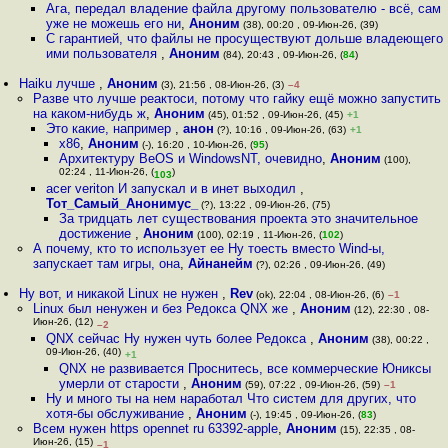
Ага, передал владение файла другому пользователю - всё, сам
уже не можешь его ни
,
Аноним
(38), 00:20 , 09-Июн-26, (39)
С гарантией, что файлы не просуществуют дольше владеющего
ими пользователя
,
Аноним
(84), 20:43 , 09-Июн-26, (
84
)
Haiku лучше
,
Аноним
(3), 21:56 , 08-Июн-26, (3)
–4
Разве что лучше реактоси, потому что гайку ещё можно запустить
на каком-нибудь ж
,
Аноним
(45), 01:52 , 09-Июн-26, (45)
+1
Это какие, например
,
анон
(?), 10:16 , 09-Июн-26, (63)
+1
х86
,
Аноним
(-), 16:20 , 10-Июн-26, (
95
)
Архитектуру BeOS и WindowsNT, очевидно
,
Аноним
(100),
02:24 , 11-Июн-26, (
)
103
acer veriton И запускал и в инет выходил
,
Тот_Самый_Анонимус_
(?), 13:22 , 09-Июн-26, (75)
За тридцать лет существования проекта это значительное
достижение
,
Аноним
(100), 02:19 , 11-Июн-26, (
102
)
А почему, кто то использует ее Ну тоесть вместо Wind-ы,
запускает там игры, она
,
Айнанейм
(?), 02:26 , 09-Июн-26, (49)
Ну вот, и никакой Linux не нужен
,
Rev
(ok), 22:04 , 08-Июн-26, (6)
–1
Linux был ненужен и без Редокса QNX же
,
Аноним
(12), 22:30 , 08-
Июн-26, (12)
–2
QNX сейчас Ну нужен чуть более Редокса
,
Аноним
(38), 00:22 ,
09-Июн-26, (40)
+1
QNX не развивается Проснитесь, все коммерческие Юниксы
умерли от старости
,
Аноним
(59), 07:22 , 09-Июн-26, (59)
–1
Ну и много ты на нем наработал Что систем для других, что
хотя-бы обслуживание
,
Аноним
(-), 19:45 , 09-Июн-26, (
83
)
Всем нужен https opennet ru 63392-apple
,
Аноним
(15), 22:35 , 08-
Июн-26, (15)
–1