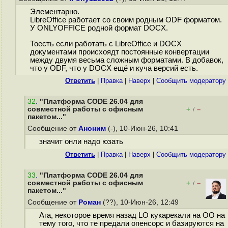
Элементарно.
LibreOffice работает со своим родным ODF форматом.
У ONLYOFFICE родной формат DOCX.
Тоесть если работать с LibreOffice и DOCX
документами происхоядт постоянные конвертации
между двумя весьма сложным форматами. В добавок,
что у ODF, что у DOCX ещё и куча версий есть.
Ответить
|
Правка
|
Наверх
|
Cообщить модератору
32
.
"Платформа CODE 26.04 для
совместной работы с офисным
+
–
/
пакетом..."
Сообщение от
Аноним
(-), 10-Июн-26, 10:41
значит онли надо юзать
Ответить
|
Правка
|
Наверх
|
Cообщить модератору
33
.
"Платформа CODE 26.04 для
совместной работы с офисным
+
–
/
пакетом..."
Сообщение от
Роман
(??), 10-Июн-26, 12:49
Ага, некоторое время назад LO кукарекали на OO на
тему того, что те предали опенсорс и базируются на