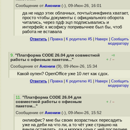
Сообщение от
Аноним
(-), 09-Июн-26, 16:01
да не надо этих облачных, почты/синкфинга хватает,
просто чтобы документы с официального оборота
читались, через пдф эцп подписывались и
интерфейс к мсофису попривычнее был бы, чтоб
работа не вставала
Ответить
|
Правка
|
К родителю #5
|
Наверх
|
Cообщить
модератору
9
.
"Платформа CODE 26.04 для совместной
+8
+
–
работы с офисным пакетом..."
/
Сообщение от
Аноним
(9), 09-Июн-26, 15:34
Какой оупен? OpenOffice уже 10 лет как сдох.
Ответить
|
Правка
|
К родителю #1
|
Наверх
|
Cообщить
модератору
11
.
"Платформа CODE 26.04 для
совместной работы с офисным
+
–
/
пакетом..."
Сообщение от
Аноним
(-), 09-Июн-26, 15:52
онлиофис? мне бы своих возрастных пересадить
уже на деби на что ли, а то чёт уже страшно на
винде оставлять, да и морока одна с ней последнее