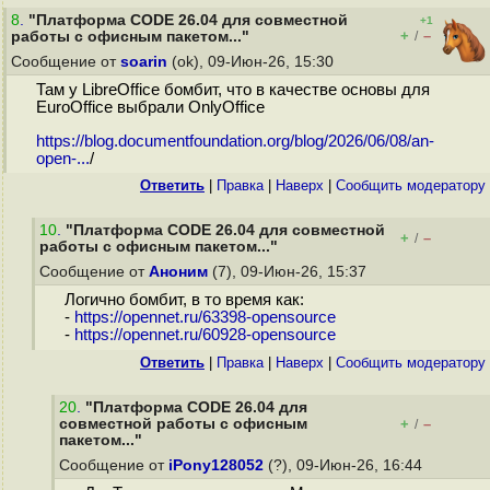
8
.
"Платформа CODE 26.04 для совместной
+1
+
–
работы с офисным пакетом..."
/
Сообщение от
soarin
(ok), 09-Июн-26, 15:30
Там у LibreOffice бомбит, что в качестве основы для
EuroOffice выбрали OnlyOffice
https://blog.documentfoundation.org/blog/2026/06/08/an-
open-...
/
Ответить
|
Правка
|
Наверх
|
Cообщить модератору
10
.
"Платформа CODE 26.04 для совместной
+
–
/
работы с офисным пакетом..."
Сообщение от
Аноним
(7), 09-Июн-26, 15:37
Логично бомбит, в то время как:
-
https://opennet.ru/63398-opensource
-
https://opennet.ru/60928-opensource
Ответить
|
Правка
|
Наверх
|
Cообщить модератору
20
.
"Платформа CODE 26.04 для
совместной работы с офисным
+
–
/
пакетом..."
Сообщение от
iPony128052
(?), 09-Июн-26, 16:44