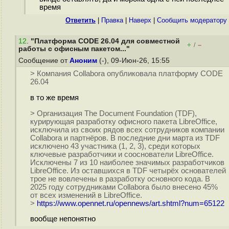
время
Ответить
|
Правка
|
Наверх
|
Cообщить модератору
12
.
"Платформа CODE 26.04 для совместной
+
–
/
работы с офисным пакетом..."
Сообщение от
Аноним
(-), 09-Июн-26, 15:55
> Компания Collabora опубликовала платформу CODE
26.04
в то же время
> Организация The Document Foundation (TDF),
курирующая разработку офисного пакета LibreOffice,
исключила из своих рядов всех сотрудников компании
Collabora и партнёров. В последние дни марта из TDF
исключено 43 участника (1, 2, 3), среди которых
ключевые разработчики и сооснователи LibreOffice.
Исключены 7 из 10 наиболее значимых разработчиков
LibreOffice. Из оставшихся в TDF четырёх основателей
трое не вовлечены в разработку основного кода. В
2025 году сотрудниками Collabora было внесено 45%
от всех изменений в LibreOffice.
>
https://www.opennet.ru/opennews/art.shtml?num=65122
вообще непонятно