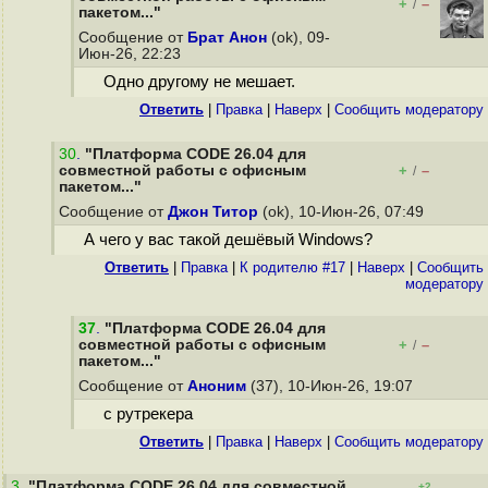
+
–
/
пакетом..."
Сообщение от
Брат Анон
(ok), 09-
Июн-26, 22:23
Одно другому не мешает.
Ответить
|
Правка
|
Наверх
|
Cообщить модератору
30
.
"Платформа CODE 26.04 для
совместной работы с офисным
+
–
/
пакетом..."
Сообщение от
Джон Титор
(ok), 10-Июн-26, 07:49
А чего у вас такой дешёвый Windows?
Ответить
|
Правка
|
К родителю #17
|
Наверх
|
Cообщить
модератору
37
.
"Платформа CODE 26.04 для
совместной работы с офисным
+
–
/
пакетом..."
Сообщение от
Аноним
(37), 10-Июн-26, 19:07
с рутрекера
Ответить
|
Правка
|
Наверх
|
Cообщить модератору
3
.
"Платформа CODE 26.04 для совместной
+2