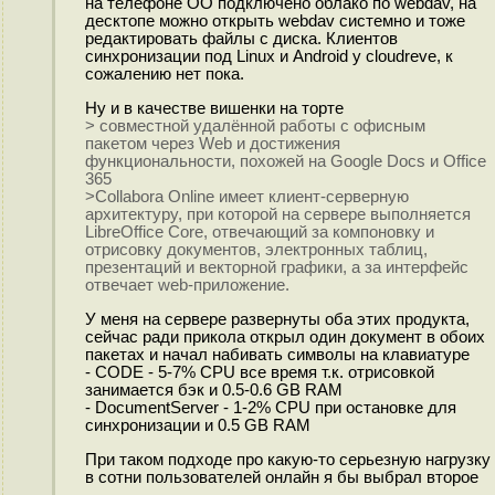
на телефоне OO подключено облако по webdav, на
десктопе можно открыть webdav системно и тоже
редактировать файлы с диска. Клиентов
синхронизации под Linux и Android у cloudreve, к
сожалению нет пока.
Ну и в качестве вишенки на торте
> совместной удалённой работы с офисным
пакетом через Web и достижения
функциональности, похожей на Google Docs и Office
365
>Collabora Online имеет клиент-серверную
архитектуру, при которой на сервере выполняется
LibreOffice Core, отвечающий за компоновку и
отрисовку документов, электронных таблиц,
презентаций и векторной графики, а за интерфейс
отвечает web-приложение.
У меня на сервере развернуты оба этих продукта,
сейчас ради прикола открыл один документ в обоих
пакетах и начал набивать символы на клавиатуре
- CODE - 5-7% CPU все время т.к. отрисовкой
занимается бэк и 0.5-0.6 GB RAM
- DocumentServer - 1-2% CPU при остановке для
синхронизации и 0.5 GB RAM
При таком подходе про какую-то серьезную нагрузку
в сотни пользователей онлайн я бы выбрал второе