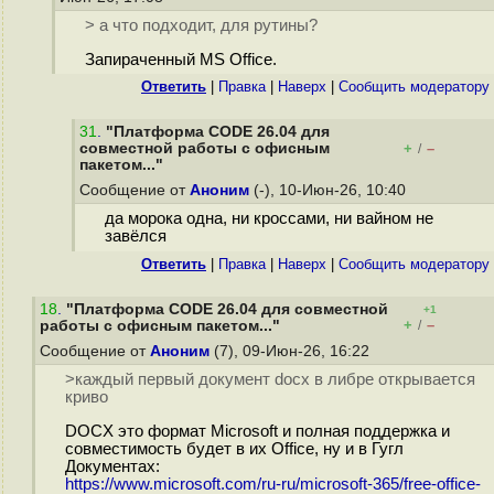
> а что подходит, для рутины?
Запираченный MS Office.
Ответить
|
Правка
|
Наверх
|
Cообщить модератору
31
.
"Платформа CODE 26.04 для
совместной работы с офисным
+
–
/
пакетом..."
Сообщение от
Аноним
(-), 10-Июн-26, 10:40
да морока одна, ни кроссами, ни вайном не
завёлся
Ответить
|
Правка
|
Наверх
|
Cообщить модератору
18
.
"Платформа CODE 26.04 для совместной
+1
+
–
работы с офисным пакетом..."
/
Сообщение от
Аноним
(7), 09-Июн-26, 16:22
>каждый первый документ docx в либре открывается
криво
DOCX это формат Microsoft и полная поддержка и
совместимость будет в их Office, ну и в Гугл
Документах:
https://www.microsoft.com/ru-ru/microsoft-365/free-office-