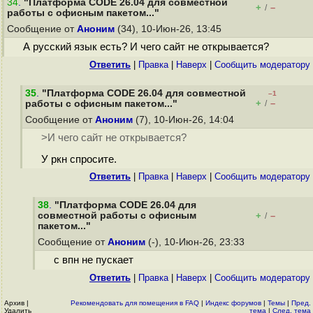
34
.
"Платформа CODE 26.04 для совместной
+
–
/
работы с офисным пакетом..."
Сообщение от
Аноним
(34), 10-Июн-26, 13:45
А русский язык есть? И чего сайт не открывается?
Ответить
|
Правка
|
Наверх
|
Cообщить модератору
35
.
"Платформа CODE 26.04 для совместной
–1
+
–
работы с офисным пакетом..."
/
Сообщение от
Аноним
(7), 10-Июн-26, 14:04
>И чего сайт не открывается?
У ркн спросите.
Ответить
|
Правка
|
Наверх
|
Cообщить модератору
38
.
"Платформа CODE 26.04 для
совместной работы с офисным
+
–
/
пакетом..."
Сообщение от
Аноним
(-), 10-Июн-26, 23:33
с впн не пускает
Ответить
|
Правка
|
Наверх
|
Cообщить модератору
Архив
|
Рекомендовать для помещения в FAQ
|
Индекс форумов
|
Темы
|
Пред.
Удалить
тема
|
След. тема