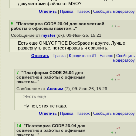
документами файлы от MSO?
Ответить
|
Правка
|
Наверх
|
Cообщить модератору
5
.
"Платформа CODE 26.04 для совместной
+
–
/
работы с офисным пакетом..."
Сообщение от
myster
(ok), 09-Июн-26, 15:21
Есть еще ONLYOFFICE DocSpace и другие. Лучше
развернуть все, потестировать и сравнить.
Ответить
|
Правка
|
К родителю #1
|
Наверх
|
Cообщить
модератору
7
.
"Платформа CODE 26.04 для
–3
совместной работы с офисным
+
–
/
пакетом..."
Сообщение от
Аноним
(7), 09-Июн-26, 15:26
>Есть еще
Ну нет, этих не надо.
Ответить
|
Правка
|
Наверх
|
Cообщить модератору
14
.
"Платформа CODE 26.04 для
–2
совместной работы с офисным
+
–
/
пакетом..."