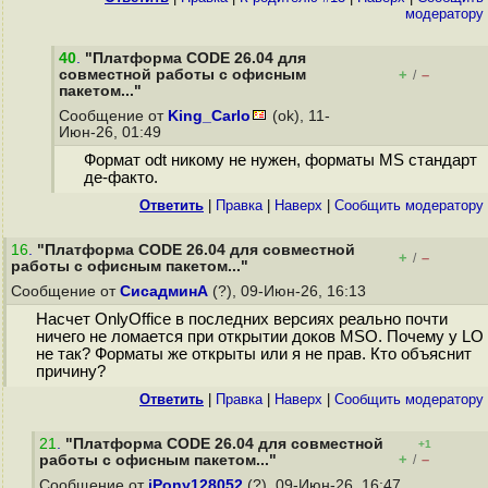
модератору
40
.
"Платформа CODE 26.04 для
совместной работы с офисным
+
–
/
пакетом..."
Сообщение от
King_Carlo
(ok), 11-
Июн-26, 01:49
Формат odt никому не нужен, форматы MS стандарт
де-факто.
Ответить
|
Правка
|
Наверх
|
Cообщить модератору
16
.
"Платформа CODE 26.04 для совместной
+
–
/
работы с офисным пакетом..."
Сообщение от
СисадминА
(?), 09-Июн-26, 16:13
Насчет OnlyOffice в последних версиях реально почти
ничего не ломается при открытии доков MSO. Почему у LO
не так? Форматы же открыты или я не прав. Кто объяснит
причину?
Ответить
|
Правка
|
Наверх
|
Cообщить модератору
21
.
"Платформа CODE 26.04 для совместной
+1
+
–
работы с офисным пакетом..."
/
Сообщение от
iPony128052
(?), 09-Июн-26, 16:47