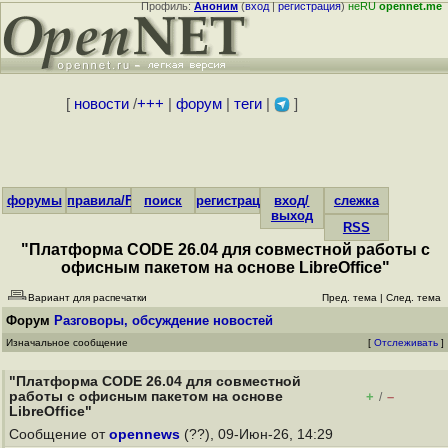
Профиль:
Аноним
(
вход
|
регистрация
)
неRU
opennet.me
[
новости
/
+++
|
форум
|
теги
|
]
форумы
правила/FAQ
поиск
регистрация
вход/
слежка
выход
RSS
"Платформа CODE 26.04 для совместной работы с
офисным пакетом на основе LibreOffice"
Вариант для распечатки
Пред. тема
|
След. тема
Форум
Разговоры, обсуждение новостей
Изначальное сообщение
[
Отслеживать
]
"Платформа CODE 26.04 для совместной
работы с офисным пакетом на основе
+
–
/
LibreOffice"
Сообщение от
opennews
(??), 09-Июн-26, 14:29