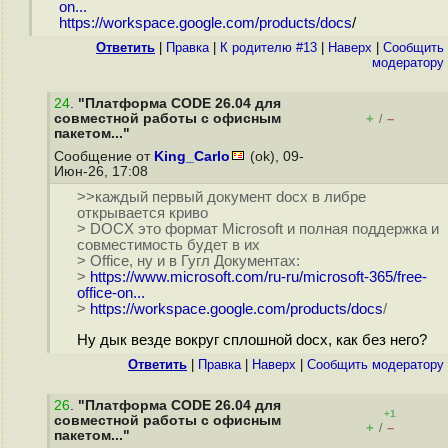
on...
https://workspace.google.com/products/docs
/
Ответить
|
Правка
|
К родителю #13
|
Наверх
|
Cообщить
модератору
24
.
"Платформа CODE 26.04 для
совместной работы с офисным
+
–
/
пакетом..."
Сообщение от
King_Carlo
(ok), 09-
Июн-26, 17:08
>>каждый первый документ docx в либре
открывается криво
> DOCX это формат Microsoft и полная поддержка и
совместимость будет в их
> Office, ну и в Гугл Документах:
>
https://www.microsoft.com/ru-ru/microsoft-365/free-
office-on...
>
https://workspace.google.com/products/docs
/
Ну дык везде вокруг сплошной docx, как без него?
Ответить
|
Правка
|
Наверх
|
Cообщить модератору
26
.
"Платформа CODE 26.04 для
+1
совместной работы с офисным
+
–
/
пакетом..."