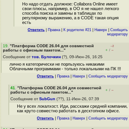
Но надо отдать должное: Collabora Online имеет
свои плюсы, например, в OO я не нашел легкого
способа поиска и замены в таблицах по
регулярному выражению, а в СODE такая опция
есть
Ответить
|
Правка
|
К родителю #21
|
Наверх
|
Cообщить
модератору
19
.
"Платформа CODE 26.04 для совместной
–2
+
–
работы с офисным пакетом..."
/
Сообщение от
тов. Булочкин
(?), 09-Июн-26, 16:25
лично я категорически не порльзуюсь никакими
Облачными программами - только локальными на ПК !!!
Ответить
|
Правка
|
Наверх
|
Cообщить модератору
41
.
"Платформа CODE 26.04 для совместной
+
–
/
работы с офисным пакетом..."
Сообщение от
SubGun
(??), 11-Июн-26, 07:39
Не у всех локалхост. Иди, расскажи средней компании,
как круто совместно работать в десктопном офисе.
Ответить
|
Правка
|
Наверх
|
Cообщить модератору