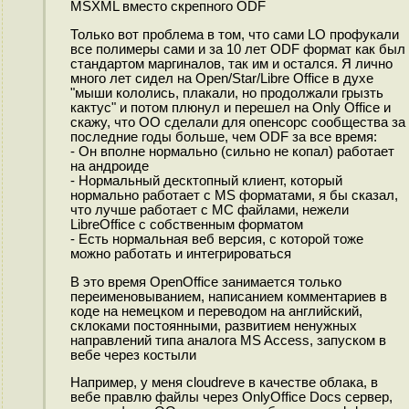
MSXML вместо скрепного ODF
Только вот проблема в том, что сами LO профукали
все полимеры сами и за 10 лет ODF формат как был
стандартом маргиналов, так им и остался. Я лично
много лет сидел на Open/Star/Libre Office в духе
"мыши кололись, плакали, но продолжали грызть
кактус" и потом плюнул и перешел на Only Office и
скажу, что OO сделали для опенсорс сообщества за
последние годы больше, чем ODF за все время:
- Он вполне нормально (сильно не копал) работает
на андроиде
- Нормальный десктопный клиент, который
нормально работает с MS форматами, я бы сказал,
что лучше работает с МС файлами, нежели
LibreOffice с собственным форматом
- Есть нормальная веб версия, с которой тоже
можно работать и интегрироваться
В это время OpenOffice занимается только
переименовыванием, написанием комментариев в
коде на немецком и переводом на английский,
склоками постоянными, развитием ненужных
направлений типа аналога MS Access, запуском в
вебе через костыли
Например, у меня cloudreve в качестве облака, в
вебе правлю файлы через OnlyOffice Docs сервер,