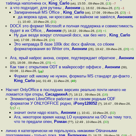
таблица наполнена ск
,
King_Carlo
(ok), 15:55 , 09-Июн-26, (
13
)
–7
а что подходит, для рутины
,
Аноним
(-), 16:02 , 09-Июн-26, (
15
)
–1
Запираченный MS Office
,
King_Carlo
(ok), 17:08 , 09-Июн-26, (
23
)
–1
да морока одна, ни кроссами, ни вайном не завёлся
,
Аноним
(-), 10:40 , 10-Июн-26, (
31
)
DOCX это формат Microsoft и полная поддержка и совместимость
будет в их Office,
,
Аноним
(7), 16:22 , 09-Июн-26, (
18
)
+1
Ну дык везде вокруг сплошной docx, как без него
,
King_Carlo
(ok), 17:08 , 09-Июн-26, (
24
)
Это неправда В базе 100k doc docx файлов, со сбоем
форматирования во Writer отк
,
Аноним
(26), 19:42 , 09-Июн-26, (
26
)
+1
Ага, ярый наброс анона, скорее, подтверждает обратное
,
Аноним
(25), 18:06 , 09-Июн-26, (
25
)
+1
Как там с открытием ODT в майкрософт оффисе
,
Аноним
(39),
00:06 , 11-Июн-26, (
)
39
Формат odt никому не нужен, форматы MS стандарт де-факто
,
King_Carlo
(ok), 01:49 , 11-Июн-26, (
40
)
Насчет OnlyOffice в последних версиях реально почти ничего не
ломается при откры
,
СисадминА
(?), 16:13 , 09-Июн-26, (
16
)
Элементарно LibreOffice работает со своим родным ODF
форматом У ONLYOFFICE родно
,
iPony128052
(?), 16:47 , 09-Июн-26,
(
)
21
+1
значит онли надо юзать
,
Аноним
(-), 10:41 , 10-Июн-26, (
32
)
Ага, некоторое время назад LO кукарекали на OO на тему того,
что те предали опен
,
Роман
(??), 12:49 , 10-Июн-26, (
33
)
лично я категорически не порльзуюсь никакими Облачными
программами - только лока
,
тов. Булочкин
(?), 16:25 , 09-Июн-26, (
19
)
–2