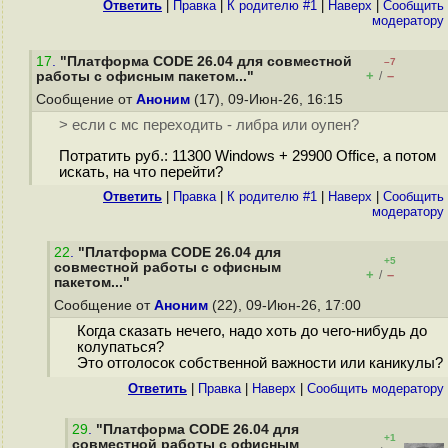
Ответить
|
Правка
|
К родителю #1
|
Наверх
|
Cообщить
модератору
17
.
"Платформа CODE 26.04 для совместной
–7
+
–
работы с офисным пакетом..."
/
Сообщение от
Аноним
(17), 09-Июн-26, 16:15
> если с мс переходить - либра или оупен?
Потратить руб.: 11300 Windows + 29900 Office, а потом
искать, на что перейти?
Ответить
|
Правка
|
К родителю #1
|
Наверх
|
Cообщить
модератору
22
.
"Платформа CODE 26.04 для
+5
совместной работы с офисным
+
–
/
пакетом..."
Сообщение от
Аноним
(22), 09-Июн-26, 17:00
Когда сказать нечего, надо хоть до чего-нибудь до
колупаться?
Это отголосок собственной важности или каникулы?
Ответить
|
Правка
|
Наверх
|
Cообщить модератору
29
.
"Платформа CODE 26.04 для
+1
совместной работы с офисным