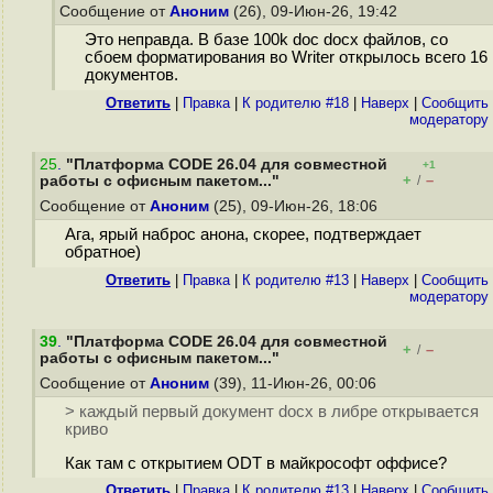
Сообщение от
Аноним
(26), 09-Июн-26, 19:42
Это неправда. В базе 100k doc docx файлов, со
сбоем форматирования во Writer открылось всего 16
документов.
Ответить
|
Правка
|
К родителю #18
|
Наверх
|
Cообщить
модератору
25
.
"Платформа CODE 26.04 для совместной
+1
+
–
работы с офисным пакетом..."
/
Сообщение от
Аноним
(25), 09-Июн-26, 18:06
Ага, ярый наброс анона, скорее, подтверждает
обратное)
Ответить
|
Правка
|
К родителю #13
|
Наверх
|
Cообщить
модератору
39
.
"Платформа CODE 26.04 для совместной
+
–
/
работы с офисным пакетом..."
Сообщение от
Аноним
(39), 11-Июн-26, 00:06
> каждый первый документ docx в либре открывается
криво
Как там с открытием ODT в майкрософт оффисе?
Ответить
|
Правка
|
К родителю #13
|
Наверх
|
Cообщить