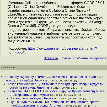
Компания Collabora опубликовала платформу CODE 26.04
(Collabora Online Development Edition) для быстрого
развёртывания системы Collabora Online (бывший
LibreOffice Online) на своих серверах для организации
совместной удалённой работы с офисным пакетом через
Web и достижения функциональности, похожей на Google
Docs и Office 365. CODE доступен в виде
преднастроенного контейнера для системы Docker, образа
виртуальной машины и набора пакетов для популярных
дистрибутивов Linux. Код проекта распространяются под
лицензией MPLv2...
Подробнее:
https://www.opennet.ru/opennews/art.shtml?
num=65649
Ответить
|
Правка
|
Cообщить модератору
Оглавление
что по функционалу совместимости привычности лучше, если с мс
переходить - либра
,
Аноним
(1), 14:29 , 09-Июн-26, (
1
)
–1
Какая конечная цель Для личного Или для организации Будут ли
постоянными вход
,
Аноним
(-), 14:33 , 09-Июн-26, (
2
)
–1
Есть еще ONLYOFFICE DocSpace и другие Лучше развернуть все,
потестировать и сра
,
myster
(ok), 15:21 , 09-Июн-26, (
5
)
Ну нет, этих не надо
,
Аноним
(7), 15:26 , 09-Июн-26, (
7
)
–3
да не надо этих облачных, почты синкфинга хватает, просто
чтобы документы с офиц
,
Аноним
(-), 16:01 , 09-Июн-26, (
14
)
–2