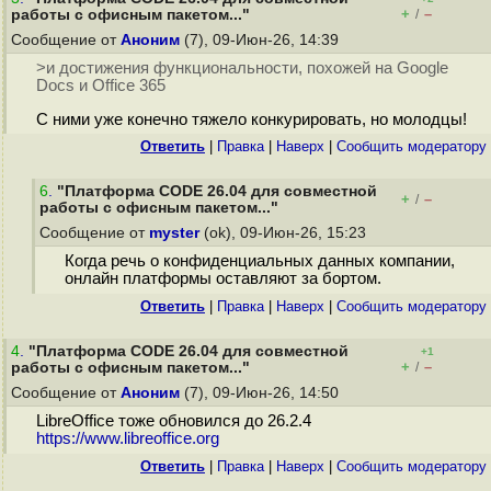
+
–
работы с офисным пакетом..."
/
Сообщение от
Аноним
(7), 09-Июн-26, 14:39
>и достижения функциональности, похожей на Google
Docs и Office 365
С ними уже конечно тяжело конкурировать, но молодцы!
Ответить
|
Правка
|
Наверх
|
Cообщить модератору
6
.
"Платформа CODE 26.04 для совместной
+
–
/
работы с офисным пакетом..."
Сообщение от
myster
(ok), 09-Июн-26, 15:23
Когда речь о конфиденциальных данных компании,
онлайн платформы оставляют за бортом.
Ответить
|
Правка
|
Наверх
|
Cообщить модератору
4
.
"Платформа CODE 26.04 для совместной
+1
+
–
работы с офисным пакетом..."
/
Сообщение от
Аноним
(7), 09-Июн-26, 14:50
LibreOffice тоже обновился до 26.2.4
https://www.libreoffice.org
Ответить
|
Правка
|
Наверх
|
Cообщить модератору