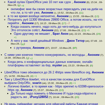
Какой оупен OpenOffice уже 10 лет как сдох
,
Аноним
(9), 15:34 , 09-
Июн-26, (
)
9
+8
онлиофис мне бы своих возрастных пересадить уже на деби на
что ли, а то чёт уже
,
Аноним
(-), 15:52 , 09-Июн-26, (
11
)
в то же время вообще непонятно
,
Аноним
(-), 15:55 , 09-Июн-26, (
12
)
Потратить руб 11300 Windows 29900 Office, а потом искать, на что
перейти
,
Аноним
(17), 16:15 , 09-Июн-26, (
17
)
–7
Когда сказать нечего, надо хоть до чего-нибудь до колупаться
Это отголосок собст
,
Аноним
(22), 17:00 , 09-Июн-26, (
22
)
+5
Одно другому не мешает
,
Брат Анон
(ok), 22:23 , 09-Июн-26, (
29
)
+1
А чего у вас такой дешёвый Windows
,
Джон Титор
(ok), 07:49 , 10-
Июн-26, (
)
30
с рутрекера
,
Аноним
(37), 19:07 , 10-Июн-26, (
37
)
С ними уже конечно тяжело конкурировать, но молодцы
,
Аноним
(7),
14:39 , 09-Июн-26, (
)
3
+2
Когда речь о конфиденциальных данных компании, онлайн
платформы оставляют за бор
,
myster
(ok), 15:23 , 09-Июн-26, (
6
)
LibreOffice тоже обновился до 26 2 4https www libreoffice org
,
Аноним
(7), 14:50 , 09-Июн-26, (
4
)
+1
Там у LibreOffice бомбит, что в качестве основы для EuroOffice
выбрали OnlyOffic
,
soarin
(ok), 15:30 , 09-Июн-26, (
8
)
+1
Логично бомбит, в то время как - https opennet ru 63398-opensource-
https op
,
Аноним
(7), 15:37 , 09-Июн-26, (
10
)
Да Только надо помнить о Мюнхине И туда-сюда-обратно в
радость же
,
iPony128052
(?), 16:44 , 09-Июн-26, (
20
)
Но ведь либраофис негоден для офисной работы Каждая вторая