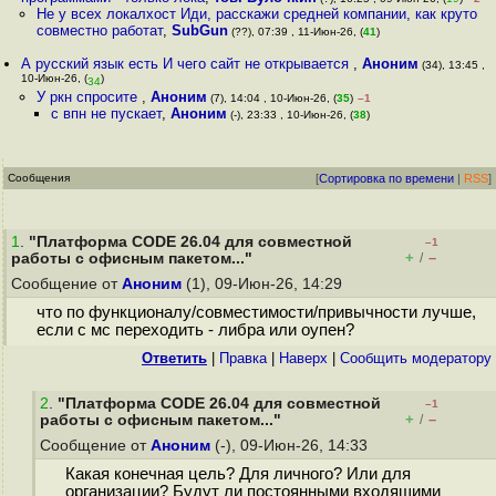
Не у всех локалхост Иди, расскажи средней компании, как круто
совместно работат
,
SubGun
(??), 07:39 , 11-Июн-26, (
41
)
А русский язык есть И чего сайт не открывается
,
Аноним
(34), 13:45 ,
10-Июн-26, (
)
34
У ркн спросите
,
Аноним
(7), 14:04 , 10-Июн-26, (
35
)
–1
с впн не пускает
,
Аноним
(-), 23:33 , 10-Июн-26, (
38
)
Сообщения
[
Сортировка по времени
|
RSS
]
1
.
"Платформа CODE 26.04 для совместной
–1
+
–
работы с офисным пакетом..."
/
Сообщение от
Аноним
(1), 09-Июн-26, 14:29
что по функционалу/совместимости/привычности лучше,
если с мс переходить - либра или оупен?
Ответить
|
Правка
|
Наверх
|
Cообщить модератору
2
.
"Платформа CODE 26.04 для совместной
–1
+
–
работы с офисным пакетом..."
/
Сообщение от
Аноним
(-), 09-Июн-26, 14:33
Какая конечная цель? Для личного? Или для
организации? Будут ли постоянными входящими