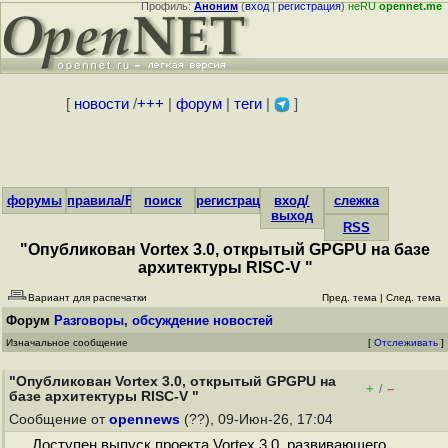
Профиль:
Аноним
(
вход
|
регистрация
)
неRU
opennet.me
[
новости
/
+++
|
форум
|
теги
|
]
форумы
правила/FAQ
поиск
регистрация
вход/
слежка
выход
RSS
"Опубликован Vortex 3.0, открытый GPGPU на базе
архитектуры RISC-V "
Вариант для распечатки
Пред. тема
|
След. тема
Форум
Разговоры, обсуждение новостей
Изначальное сообщение
[
Отслеживать
]
"Опубликован Vortex 3.0, открытый GPGPU на
+
–
/
базе архитектуры RISC-V "
Сообщение от
opennews
(??), 09-Июн-26, 17:04
Доступен выпуск проекта Vortex 3.0, развивающего