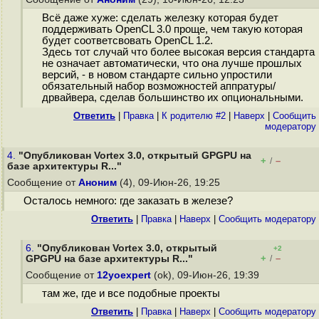
Всё даже хуже: сделать железку которая будет
поддерживать OpenCL 3.0 проще, чем такую которая
будет соответсвовать OpenCL 1.2.
Здесь тот случай что более высокая версия стандарта
не означает автоматически, что она лучше прошлых
версий, - в новом стандарте сильно упростили
обязательный набор возможностей аппратуры/
дрвайвера, сделав большинство их опциональными.
Ответить
|
Правка
|
К родителю #2
|
Наверх
|
Cообщить
модератору
4.
"Опубликован Vortex 3.0, открытый GPGPU на
+
–
/
базе архитектуры R..."
Сообщение от
Аноним
(4), 09-Июн-26, 19:25
Осталось немного: где заказать в железе?
Ответить
|
Правка
|
Наверх
|
Cообщить модератору
6.
"Опубликован Vortex 3.0, открытый
+2
+
–
GPGPU на базе архитектуры R..."
/
Сообщение от
12yoexpert
(ok), 09-Июн-26, 19:39
там же, где и все подобные проекты
Ответить
|
Правка
|
Наверх
|
Cообщить модератору