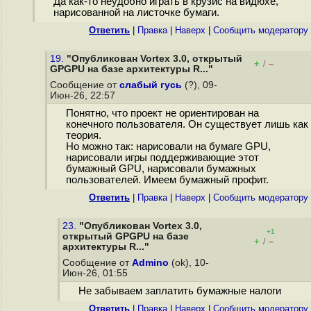
Да как-то неудобно играть в крузис на видюхе,
нарисованной на листочке бумаги.
Ответить
|
Правка
|
Наверх
|
Cообщить модератору
19.
"Опубликован Vortex 3.0, открытый
+
–
/
GPGPU на базе архитектуры R..."
Сообщение от
слабый гусь
(?), 09-
Июн-26, 22:57
Понятно, что проект не ориентирован на
конечного пользователя. Он существует лишь как
теория.
Но можно так: нарисовали на бумаге GPU,
нарисовали игры поддерживающие этот
бумажный GPU, нарисовали бумажных
пользователей. Имеем бумажный профит.
Ответить
|
Правка
|
Наверх
|
Cообщить модератору
23.
"Опубликован Vortex 3.0,
+1
открытый GPGPU на базе
+
–
/
архитектуры R..."
Сообщение от
Admino
(ok), 10-
Июн-26, 01:55
Не забываем заплатить бумажные налоги
Ответить
|
Правка
|
Наверх
|
Cообщить модератору