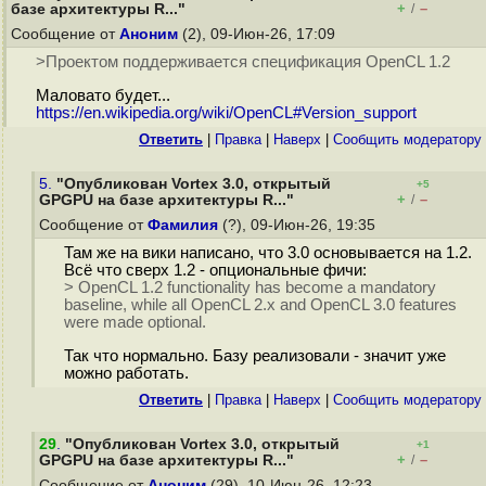
+
–
базе архитектуры R..."
/
Сообщение от
Аноним
(2), 09-Июн-26, 17:09
>Проектом поддерживается спецификация OpenCL 1.2
Маловато будет...
https://en.wikipedia.org/wiki/OpenCL#Version_support
Ответить
|
Правка
|
Наверх
|
Cообщить модератору
5.
"Опубликован Vortex 3.0, открытый
+5
+
–
GPGPU на базе архитектуры R..."
/
Сообщение от
Фамилия
(?), 09-Июн-26, 19:35
Там же на вики написано, что 3.0 основывается на 1.2.
Всё что сверх 1.2 - опциональные фичи:
> OpenCL 1.2 functionality has become a mandatory
baseline, while all OpenCL 2.x and OpenCL 3.0 features
were made optional.
Так что нормально. Базу реализовали - значит уже
можно работать.
Ответить
|
Правка
|
Наверх
|
Cообщить модератору
29
.
"Опубликован Vortex 3.0, открытый
+1
+
–
GPGPU на базе архитектуры R..."
/
Сообщение от
Аноним
(29), 10-Июн-26, 12:23