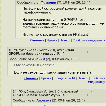
Сообщение от
Фамилия
(?), 10-Июн-26, 16:44
Потёрли мой остроумный комментарий, поэтому
переформулирую.
На википедии пишут, что GPGPU - это
задействование графического ускорителя для не-
графических вычислений.
Что не так с крузисом с пятью FPS'ами?
Ответить
|
Правка
|
Наверх
|
Cообщить модератору
10.
"Опубликован Vortex 3.0, открытый
+
–
/
GPGPU на базе архитектуры R..."
Сообщение от
Аноним
(2), 09-Июн-26, 19:52
>где заказать в железе?
Если не секрет, для каких задач хотите взять ?
Ответить
|
Правка
|
К родителю #4
|
Наверх
|
Cообщить
модератору
14.
"Опубликован Vortex 3.0, открытый
+3
+
–
GPGPU на базе архитектуры R..."
/
Сообщение от
Аноним
(12), 09-Июн-26, 21:47