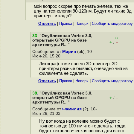
мой вопрос скорее про печать железа, тех же
цпу на технологии 90-120нм. Будут ли такие 3д
принтеры и когда?
Ответить
|
Правка
|
Наверх
|
Cообщить модератору
33
.
"Опубликован Vortex 3.0,
+2
открытый GPGPU на базе
+
–
/
архитектуры R..."
Сообщение от
Марин
(ok), 10-
Июн-26, 15:20
Литограф тоже своего 3D-принтер. 3D-
принтеры разные бывают, очевидно чип из
филамента не сделать.
Ответить
|
Правка
|
Наверх
|
Cообщить модератору
38
.
"Опубликован Vortex 3.0,
открытый GPGPU на базе
+
–
/
архитектуры R..."
Сообщение от
Фамилия
(?), 10-
Июн-26, 21:03
Ну вот когда на коленке можно будет с
точностью до 100 нм что-то делать, тогда
будет технологическая основа для всего