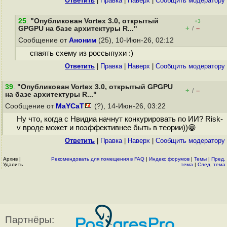
Ответить
|
Правка
|
Наверх
|
Cообщить модератору
25
.
"Опубликован Vortex 3.0, открытый
+3
+
–
GPGPU на базе архитектуры R..."
/
Сообщение от
Аноним
(25), 10-Июн-26, 02:12
спаять схему из россыпухи :)
Ответить
|
Правка
|
Наверх
|
Cообщить модератору
39
.
"Опубликован Vortex 3.0, открытый GPGPU
+
–
/
на базе архитектуры R..."
Сообщение от
MaYCaT
(?), 14-Июн-26, 03:22
Ну что, когда с Нвидиа начнут конкурировать по ИИ? Risk-
v вроде может и поэффективнее быть в теории))😁
Ответить
|
Правка
|
Наверх
|
Cообщить модератору
Архив
|
Рекомендовать для помещения в FAQ
|
Индекс форумов
|
Темы
|
Пред.
Удалить
тема
|
След. тема
Партнёры: