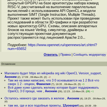
открытый GPGPU на базе архитектуры набора команд
RISC-V, рассчитанный на выполнение параллельных
вычислений с использованием API OpenCL и модели
выполнения SIMT (Single Instruction, Multiple Threads).
Проект также может быть использован при проведении
исследований в области 3D-графики и при разработке
новых архитектур GPU. Схемы, описания аппаратных
блоков на языке Verilog, симулятор, драйверы и
сопутствующая проектная документация
распространяются под лицензией Apache 2.0...
Подробнее:
https://www.opennet.ru/opennews/art.shtml?
num=65652
Ответить
|
Правка
|
Cообщить модератору
Оглавление
Маловато будет https en wikipedia org wiki OpenCL Version_support
,
Аноним
(2), 17:09 , 09-Июн-26, (2)
–2
Там же на вики написано, что 3 0 основывается на 1 2 Всё что
сверх 1 2 - опцион
,
Фамилия
(?), 19:35 , 09-Июн-26, (5)
+5
Всё даже хуже сделать железку которая будет поддерживать
OpenCL 3 0 проще, чем
,
Аноним
(29), 12:23 , 10-Июн-26, (
29
)
+1
Осталось немного где заказать в железе
,
Аноним
(4), 19:25 , 09-Июн-26,
(4)
там же, где и все подобные проекты
,
12yoexpert
(ok), 19:39 , 09-