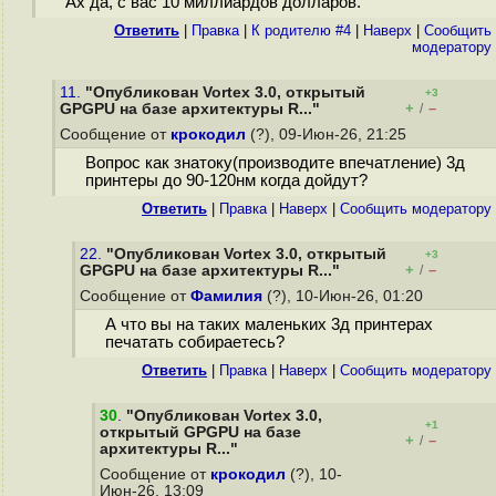
Ах да, с вас 10 миллиардов долларов.
Ответить
|
Правка
|
К родителю #4
|
Наверх
|
Cообщить
модератору
11.
"Опубликован Vortex 3.0, открытый
+3
+
–
GPGPU на базе архитектуры R..."
/
Сообщение от
крокодил
(?), 09-Июн-26, 21:25
Вопрос как знатоку(производите впечатление) 3д
принтеры до 90-120нм когда дойдут?
Ответить
|
Правка
|
Наверх
|
Cообщить модератору
22.
"Опубликован Vortex 3.0, открытый
+3
+
–
GPGPU на базе архитектуры R..."
/
Сообщение от
Фамилия
(?), 10-Июн-26, 01:20
А что вы на таких маленьких 3д принтерах
печатать собираетесь?
Ответить
|
Правка
|
Наверх
|
Cообщить модератору
30
.
"Опубликован Vortex 3.0,
+1
открытый GPGPU на базе
+
–
/
архитектуры R..."
Сообщение от
крокодил
(?), 10-
Июн-26, 13:09