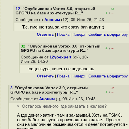
12.
"Опубликован Vortex 3.0, открытый
+2
+
–
GPGPU на базе архитектуры R..."
/
Сообщение от
Аноним
(12), 09-Июн-26, 21:43
Т.е. именно там, за что сразу ban дадут :)
Ответить
|
Правка
|
Наверх
|
Cообщить модератору
32
.
"Опубликован Vortex 3.0, открытый
+
–
/
GPGPU на базе архитектуры R..."
Сообщение от
12yoexpert
(ok), 10-
Июн-26, 14:20
госцензура, ничего не поделаешь
Ответить
|
Правка
|
Наверх
|
Cообщить модератору
8.
"Опубликован Vortex 3.0, открытый
–2
+
–
GPGPU на базе архитектуры R..."
/
Сообщение от
Аноним
(-), 09-Июн-26, 19:48
> Осталось немного: где заказать в железе?
А где денег хватит - там и заказывай. Хоть на TSMC,
если бабок на пуск в производства хватает. Просто
они на мелочи не размениваются и денег потребуется -