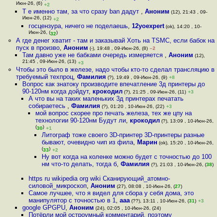
Июн-26, (6)
+2
Т е именно там, за что сразу ban дадут
,
Аноним
(12), 21:43 , 09-
Июн-26, (12)
+2
госцензура, ничего не поделаешь
,
12yoexpert
(ok), 14:20 , 10-
Июн-26, (
)
32
А где денег хватит - там и заказывай Хоть на TSMC, если бабок на
пуск в произво
,
Аноним
(-), 19:48 , 09-Июн-26, (8)
–2
Там давно уже не бабками очередь измеряется
,
Аноним
(12),
21:45 , 09-Июн-26, (13)
+3
Чтобы это было в железе, надо чтобы кто-то сделал трансляцию в
требуемый техпроц
,
Фамилия
(?), 19:49 , 09-Июн-26, (9)
+8
Вопрос как знатоку производите впечатление 3д принтеры до
90-120нм когда дойдут
,
крокодил
(?), 21:25 , 09-Июн-26, (11)
+3
А что вы на таких маленьких 3д принтерах печатать
собираетесь
,
Фамилия
(?), 01:20 , 10-Июн-26, (22)
+3
мой вопрос скорее про печать железа, тех же цпу на
технологии 90-120нм Будут ли
,
крокодил
(?), 13:09 , 10-Июн-26,
(
)
30
+1
Литограф тоже своего 3D-принтер 3D-принтеры разные
бывают, очевидно чип из фила
,
Марин
(ok), 15:20 , 10-Июн-26,
(
)
33
+2
Ну вот когда на коленке можно будет с точностью до 100
нм что-то делать, тогда б
,
Фамилия
(?), 21:03 , 10-Июн-26, (
38
)
https ru wikipedia org wiki Сканирующий_атомно-
силовой_микроскоп
,
Аноним
(27), 08:08 , 10-Июн-26, (
27
)
Самое лучшее, что я видел для сбора у себя дома, это
манипулятор с точностью в 1
,
ааа
(??), 13:11 , 10-Июн-26, (
31
)
+3
google GPGPU
,
Аноним
(24), 02:05 , 10-Июн-26, (24)
Потёрли мой остроумный комментарий, поэтому