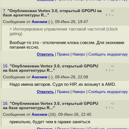
7.
"Опубликован Vortex 3.0, открытый GPGPU на
+3
+
–
базе архитектуры R..."
/
Сообщение от
Аноним
(-), 09-Июн-26, 19:47
> Интегрировано управление тактовой частотой (clock
gating).
Вообще-то это - отключение клока совсем. Для экономии
питания ессно.
Ответить
|
Правка
|
Наверх
|
Cообщить модератору
15.
"Опубликован Vortex 3.0, открытый GPGPU
+1
+
–
на базе архитектуры R..."
/
Сообщение от
Аноним
(-), 09-Июн-26, 22:08
Надо имена авторов. Судя по HIP, их возьмут в AMD.
Ответить
|
Правка
|
Наверх
|
Cообщить модератору
16.
"Опубликован Vortex 3.0, открытый GPGPU
+1
+
–
на базе архитектуры R..."
/
Сообщение от
Аноним
(16), 09-Июн-26, 22:40
прикольно, будет чем в гараже заняться