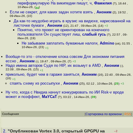
переформулирую На википедии пишут, ч
,
Фамилия
(?), 16:44 ,
10-Июн-26, (
)
34
Если не секрет, для каких задач хотите взять
,
Аноним
(2), 19:52 ,
09-Июн-26, (10)
Да как-то неудобно играть в крузис на видюхе, нарисованной на
листочке бумаги
,
Аноним
(12), 21:47 , 09-Июн-26, (14)
+3
Понятно, что проект не ориентирован на конечного
пользователя Он существует лиш
,
слабый гусь
(?), 22:57 , 09-
Июн-26, (19)
Не забываем заплатить бумажные налоги
,
Admino
(ok), 01:55 ,
10-Июн-26, (23)
+1
Вообще-то это - отключение клока совсем Для экономии питания
ессно
,
Аноним
(-), 19:47 , 09-Июн-26, (7)
+3
Надо имена авторов Судя по HIP, их возьмут в AMD
,
Аноним
(-),
22:08 , 09-Июн-26, (15)
+1
прикольно, будет чем в гараже заняться
,
Аноним
(16), 22:40 , 09-Июн-26,
(16)
+1
спаять схему из россыпухи
,
Аноним
(25), 02:12 , 10-Июн-26, (
25
)
+3
Ну что, когда с Нвидиа начнут конкурировать по ИИ Risk-v вроде
может и поэффект
,
MaYCaT
(?), 03:22 , 14-Июн-26, (
39
)
Сообщения
[
Сортировка по времени
|
RSS
]
2.
"Опубликован Vortex 3.0, открытый GPGPU на
–2