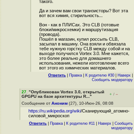
такого.
Да и зачем вам свои транзисторы? Вот эта
вот вся химия, стирильность...
Вон - как в ПЛИСах. Это CLB (готовые
блоки/микросхемки) и маршрутизация
(провода).
Пошёл в магазин, купил россыпь CLB,
засыпал в машину. Она взяли и обвязала
тебе нужную горстку CLB между собой и на
выходе получился Vortex 3.0. Мне кажется,
это более реально для домашнего
использования, нежели изготовление всего
вот этого из химических материалов.
Ответить
|
Правка
|
К родителю #30
|
Наверх
|
Cообщить модератору
27
.
"Опубликован Vortex 3.0, открытый
+
–
/
GPGPU на базе архитектуры R..."
Сообщение от
Аноним
(27), 10-Июн-26, 08:08
https://ru.wikipedia.org/wiki
/Сканирующий_атомно-
силовой_микроскоп
Ответить
|
Правка
|
К родителю #11
|
Наверх
|
Cообщить
модератору