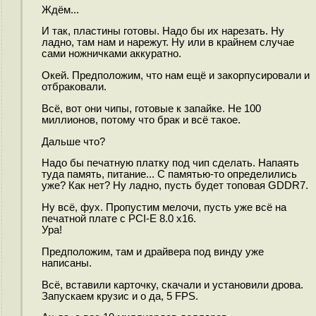
Ждём...
И так, пластины готовы. Надо бы их нарезать. Ну
ладно, там нам и нарежут. Ну или в крайнем случае
сами ножничками аккуратно.
Окей. Предположим, что нам ещё и закорпусировали и
отбраковали.
Всё, вот они чипы, готовые к запайке. Не 100
миллионов, потому что брак и всё такое.
Дальше что?
Надо бы печатную платку под чип сделать. Напаять
туда память, питание... С памятью-то определились
уже? Как нет? Ну ладно, пусть будет топовая GDDR7.
Ну всё, фух. Пропустим мелочи, пусть уже всё на
печатной плате с PCI-E 8.0 x16.
Ура!
Предположим, там и драйвера под винду уже
написаны.
Всё, вставили карточку, скачали и установили дрова.
Запускаем крузис и о да, 5 FPS.