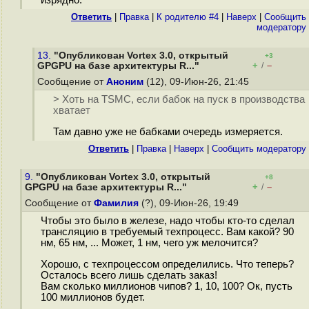
изрядно.
Ответить
|
Правка
|
К родителю #4
|
Наверх
|
Cообщить
модератору
13.
"Опубликован Vortex 3.0, открытый
+3
+
–
GPGPU на базе архитектуры R..."
/
Сообщение от
Аноним
(12), 09-Июн-26, 21:45
> Хоть на TSMC, если бабок на пуск в производства
хватает
Там давно уже не бабками очередь измеряется.
Ответить
|
Правка
|
Наверх
|
Cообщить модератору
9.
"Опубликован Vortex 3.0, открытый
+8
+
–
GPGPU на базе архитектуры R..."
/
Сообщение от
Фамилия
(?), 09-Июн-26, 19:49
Чтобы это было в железе, надо чтобы кто-то сделал
трансляцию в требуемый техпроцесс. Вам какой? 90
нм, 65 нм, ... Может, 1 нм, чего уж мелочится?
Хорошо, с техпроцессом определились. Что теперь?
Осталось всего лишь сделать заказ!
Вам сколько миллионов чипов? 1, 10, 100? Ок, пусть
100 миллионов будет.