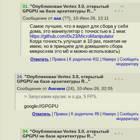
31
.
"Опубликован Vortex 3.0, открытый
+3
+
–
GPGPU на базе архитектуры R..."
/
Сообщение от
ааа
(??), 10-Июн-26, 13:11
Самое лучшее, что я видел для сбора у себя
дома, это манипулятор с точностью в 1 мкм:
https://github.com/0x23/MicroManipulator
Когда точность улучшат в 10 раз, понятия не
имею, но в принципе для домашнего сбора
микросхем это мб и можно использовать)
Ответить
|
Правка
|
К родителю #11
|
Наверх
|
Cообщить
модератору
24.
"Опубликован Vortex 3.0, открытый
+
–
/
GPGPU на базе архитектуры R..."
Сообщение от
Аноним
(24), 10-Июн-26, 02:05
> Запускаем крузис и о да, 5 FPS.
google://GPGPU
Ответить
|
Правка
|
К родителю #9
|
Наверх
|
Cообщить
модератору
34
.
"Опубликован Vortex 3.0, открытый
+
–
/
GPGPU на базе архитектуры R..."