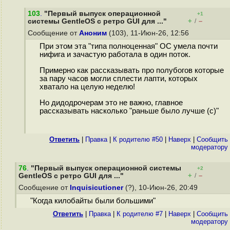
103
.
"Первый выпуск операционной
+1
+
–
системы GentleOS с ретро GUI для ..."
/
Сообщение от
Аноним
(103), 11-Июн-26, 12:56
При этом эта "типа полноценная" ОС умела почти
нифига и зачастую работала в один поток.
Примерно как рассказывать про полубогов которые
за пару часов могли сплести лапти, которых
хватало на целую неделю!
Но дидодpoчерам это не важно, главное
рассказывать насколько "раньше было лучше (с)"
Ответить
|
Правка
|
К родителю #50
|
Наверх
|
Cообщить
модератору
76
.
"Первый выпуск операционной системы
+2
+
–
GentleOS с ретро GUI для ..."
/
Сообщение от
Inquisicutioner
(?), 10-Июн-26, 20:49
"Когда килобайты были большими"
Ответить
|
Правка
|
К родителю #7
|
Наверх
|
Cообщить
модератору