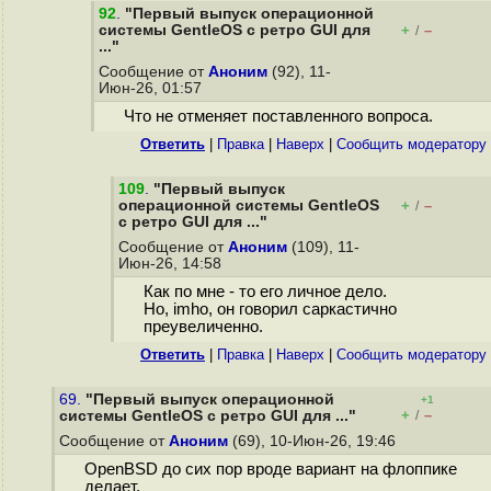
92
.
"Первый выпуск операционной
системы GentleOS с ретро GUI для
+
–
/
..."
Сообщение от
Аноним
(92), 11-
Июн-26, 01:57
Что не отменяет поставленного вопроса.
Ответить
|
Правка
|
Наверх
|
Cообщить модератору
109
.
"Первый выпуск
операционной системы GentleOS
+
–
/
с ретро GUI для ..."
Сообщение от
Аноним
(109), 11-
Июн-26, 14:58
Как по мне - то его личное дело.
Но, imho, он говорил саркастично
преувеличенно.
Ответить
|
Правка
|
Наверх
|
Cообщить модератору
69.
"Первый выпуск операционной
+1
+
–
системы GentleOS с ретро GUI для ..."
/
Сообщение от
Аноним
(69), 10-Июн-26, 19:46
OpenBSD до сих пор вроде вариант на флоппике
делает.