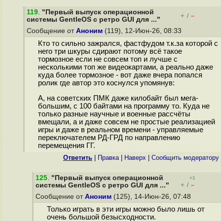
119
.
"Первый выпуск операционной
+
–
/
системы GentleOS с ретро GUI для ..."
Сообщение от
Аноним
(119), 12-Июн-26, 08:33
Кто то сильно зажрался, фастфудом т.к.за которой с
него три шкуры сдирают потому всё такое
тормозное если не совсем топ и лучше с
несколькими топ же видеокартами, а реально даже
куда более тормозное - вот даже вчера попался
ролик где автор это коснулся упомянув:
А, на советских ПМК даже килобайт был мега-
большим, с 100 байтами на программу то. Куда не
только разные научные и военные рассчёты
вмещали, а и даже совсем не простые реализацией
игры и даже в реальном времени - управляемые
переключателем РД-ГРД по направлению
перемещения ГГ.
Ответить
|
Правка
|
Наверх
|
Cообщить модератору
125
.
"Первый выпуск операционной
+1
+
–
системы GentleOS с ретро GUI для ..."
/
Сообщение от
Аноним
(125), 14-Июн-26, 07:48
Только играть в эти игры можно было лишь от
очень большой безысходности.