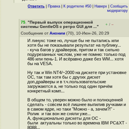
Ответить
|
Правка
|
К родителю #50
|
Наверх
|
Cообщить
модератору
75
.
"Первый выпуск операционной
+
–
/
системы GentleOS с ретро GUI для ..."
Сообщение от
Аноним
(70), 10-Июн-26, 20:29
И линукс тоже но, лучше бы не пытались или
хотя бы не показывали результат на публику...
- куча багов у драйверов, притом и так сильно
подурезанных числом, уже не помню: только под
486 или пень-1. И всёравно даже без WM... хотя
бы на VESA.
Ну так и Win NT4/~2000 на дискете при установке
ОС, так там хотя бы с других дискет
доп.драйверы и в т.ч.пользовательские
загружаются а, не только под один причём
конкретный комп...
В общем то, уверен можно было и полноценней
сделать - совсем всё лишнее выпилив ручками и
в самом ядре, но таки "Можно - а, зачем?!" -
Ролик и так вон же сняли уже...
А, функционально дискеты для ОС -
были актуальны только во времена IBM PC&XT -
8088...