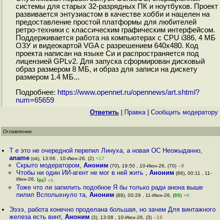
системы для старых 32-разрядных ПК и ноутбуков. Проект
развивается энтузиастом в качестве хобби и нацелен на
предоставление простой платформы для любителей
ретро-техники с классическим графическим интерфейсом.
Поддерживается работа на компьютерах с CPU i386, 4 МБ
ОЗУ и видеокартой VGA с разрешением 640x480. Код
проекта написан на языке Си и распространяется под
лицензией GPLv2. Для запуска сформирован дисковый
образ размером 8 МБ, и образ для записи на дискету
размером 1.4 МБ...
Подробнее:
https://www.opennet.ru/opennews/art.shtml?
num=65659
Ответить
|
Правка
|
Cообщить модератору
Оглавление
Т е это не очередной перепил Линуха, а новая ОС Неожыданно
,
aname
(ok), 13:06 , 10-Июн-26, (2)
+17
Скрыто модератором
,
Аноним
(70), 19:50 , 10-Июн-26, (70)
–9
Чтобы ни один ИИ-агент не мог в ней жить
,
Аноним
(86), 00:11 , 11-
Июн-26, (
)
86
+5
Тоже что ли запилить подобное Я бы только ради анона выше
пилил Всполыхнуло та
,
Аноним
(88), 00:29 , 11-Июн-26, (
88
)
+6
Ээээ, работа конечно проделана большая, но зачем Для винтажного
железа есть винт
,
Аноним
(3), 13:08 , 10-Июн-26, (3)
–15