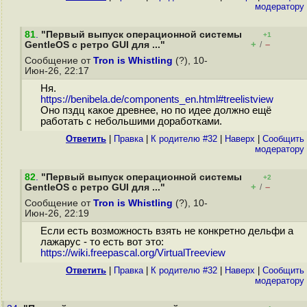
модератору
81
.
"Первый выпуск операционной системы
+1
+
–
GentleOS с ретро GUI для ..."
/
Сообщение от
Tron is Whistling
(?), 10-
Июн-26, 22:17
Ня.
https://benibela.de/components_en.html#treelistview
Оно пздц какое древнее, но по идее должно ещё
работать с небольшими доработками.
Ответить
|
Правка
|
К родителю #32
|
Наверх
|
Cообщить
модератору
82
.
"Первый выпуск операционной системы
+2
+
–
GentleOS с ретро GUI для ..."
/
Сообщение от
Tron is Whistling
(?), 10-
Июн-26, 22:19
Если есть возможность взять не конкретно дельфи а
лажарус - то есть вот это:
https://wiki.freepascal.org/VirtualTreeview
Ответить
|
Правка
|
К родителю #32
|
Наверх
|
Cообщить
модератору