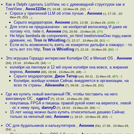
Как в Delphi сделать ListView, но с древовидной структурок как в
TreeView
,
Анон1110м
(?), 14:48 , 10-Июн-26, (32)
–3
Спроси у приличной LLM об этом лучше
,
Аноним
(-), 17:19 , 10-
Июн-26, (52)
–1
Скрыто модератором
,
Аноним
(105), 13:38 , 11-Июн-26, (
105
)
+2
Для этого не предназначен - не изобретай велосипед И даже не
потому что, тебе п
,
Аноним
(70), 20:50 , 10-Июн-26, (
77
)
Ня https benibela de components_en html treelistviewОно пздц какое
древнее, но
,
Tron is Whistling
(?), 22:17 , 10-Июн-26, (
81
)
+1
Если есть возможность взять не конкретно дельфи а лажарус - то
есть вот это http
,
Tron is Whistling
(?), 22:19 , 10-Июн-26, (
82
)
+2
Это игрушка Гораздо интереснее Колибри ОС и Menuet OS
,
Аноним
(34), 15:14 , 10-Июн-26, (34)
+4
колибря на пентиум и 12 мб озуне колибря она вовсе, а жираная
ворона
,
Аноним
(48), 16:04 , 10-Июн-26, (48)
–1
Скрыто модератором
,
Джон Титор
(ok), 00:11 , 11-Июн-26, (
87
)
–1
Колибри, вообще клевая Сейчас внедряется в организации, на
всех пк страны
,
Айнанейм
(?), 06:06 , 11-Июн-26, (
95
)
Где же купить новый винтажный ПК, чтобы поставить на него
винтажную ОС
,
одвто7
(?), 15:33 , 10-Июн-26, (38)
покупаешь FPGA и пишешь правой рукой комп на верилоге, левой
- ос к нему проц
,
dannyD
(?), 18:03 , 10-Июн-26, (59)
+3
15 лет назад можно было купить относительно дешево Сейчас
только за нехилый ове
,
Аноним
(-), 18:15 , 10-Июн-26, (63)
–1
ОС для будильников и калькуляторов
,
Аноним
(54), 17:36 , 10-Июн-26,
(54)
–1