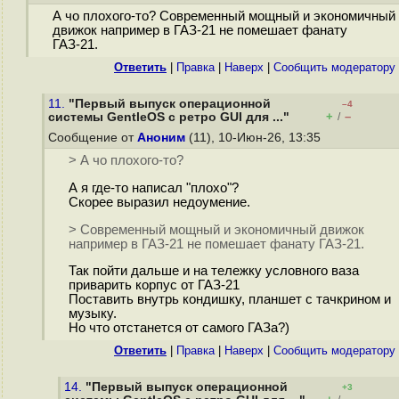
А чо плохого-то? Современный мощный и экономичный
движок например в ГАЗ-21 не помешает фанату
ГАЗ-21.
Ответить
|
Правка
|
Наверх
|
Cообщить модератору
11.
"Первый выпуск операционной
–4
+
–
системы GentleOS с ретро GUI для ..."
/
Сообщение от
Аноним
(11), 10-Июн-26, 13:35
> А чо плохого-то?
А я где-то написал "плохо"?
Скорее выразил недоумение.
> Современный мощный и экономичный движок
например в ГАЗ-21 не помешает фанату ГАЗ-21.
Так пойти дальше и на тележку условного ваза
приварить корпус от ГАЗ-21
Поставить внутрь кондишку, планшет с тачкрином и
музыку.
Но что отстанется от самого ГАЗа?)
Ответить
|
Правка
|
Наверх
|
Cообщить модератору
14.
"Первый выпуск операционной
+3