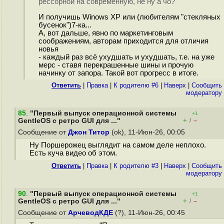
рессорной на современную, не ну а чо?
И получишь Winows XP или (любителям "стекляных
бусенок")7-ка...
А, вот дальше, явно по маркетинговым
соображениям, авторам приходится для отличия
новья
- каждый раз всё ухудшать и ухудшать, т.е. на уже
мерс - ставя перекрашенные шины и прочую
начинку от запора. Такой вот прогресс в итоге.
Ответить
|
Правка
|
К родителю #6
|
Наверх
|
Cообщить
модератору
85
.
"Первый выпуск операционной системы
+1
+
–
GentleOS с ретро GUI для ..."
/
Сообщение от
Джон Титор
(ok), 11-Июн-26, 00:05
Ну Поршерожец выглядит на самом деле неплохо.
Есть куча видео об этом.
Ответить
|
Правка
|
К родителю #3
|
Наверх
|
Cообщить
модератору
90
.
"Первый выпуск операционной системы
+1
+
–
GentleOS с ретро GUI для ..."
/
Сообщение от
АрчеводКДЕ
(?), 11-Июн-26, 00:45