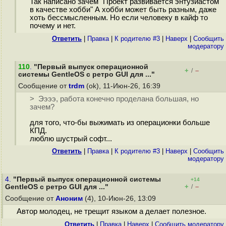
Так написано зачем "Проект развивается энтузиастом
в качестве хобби" А хобби может быть разным, даже
хоть бессмысленным. Но если человеку в кайф то
почему и нет.
Ответить
|
Правка
|
К родителю #3
|
Наверх
|
Cообщить
модератору
110
.
"Первый выпуск операционной
+
–
/
системы GentleOS с ретро GUI для ..."
Сообщение от
trdm
(ok), 11-Июн-26, 16:39
> Ээээ, работа конечно проделана большая, но
зачем?
для того, что-бы выжимать из операционки больше
КПД.
люблю шустрый софт...
Ответить
|
Правка
|
К родителю #3
|
Наверх
|
Cообщить
модератору
4.
"Первый выпуск операционной системы
+14
+
–
GentleOS с ретро GUI для ..."
/
Сообщение от
Аноним
(4), 10-Июн-26, 13:09
Автор молодец, не трещит языком а делает полезное.
Ответить
|
Правка
|
Наверх
|
Cообщить модератору