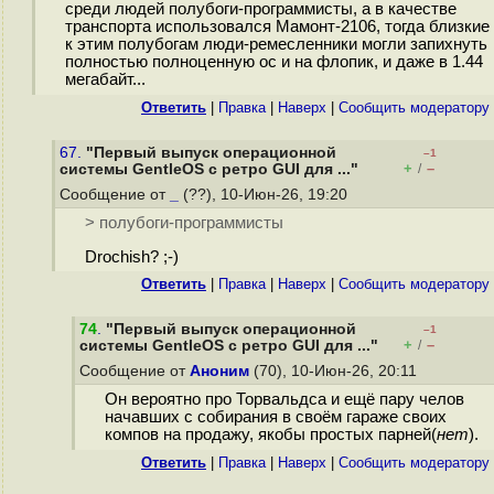
среди людей полубоги-программисты, а в качестве
транспорта использовался Мамонт-2106, тогда близкие
к этим полубогам люди-ремесленники могли запихнуть
полностью полноценную ос и на флопик, и даже в 1.44
мегабайт...
Ответить
|
Правка
|
Наверх
|
Cообщить модератору
67.
"Первый выпуск операционной
–1
+
–
системы GentleOS с ретро GUI для ..."
/
Сообщение от
_
(??), 10-Июн-26, 19:20
> полубоги-программисты
Drochish? ;-)
Ответить
|
Правка
|
Наверх
|
Cообщить модератору
74
.
"Первый выпуск операционной
–1
+
–
системы GentleOS с ретро GUI для ..."
/
Сообщение от
Аноним
(70), 10-Июн-26, 20:11
Он вероятно про Торвальдса и ещё пару челов
начавших с собирания в своём гараже своих
компов на продажу, якобы простых парней(
нет
).
Ответить
|
Правка
|
Наверх
|
Cообщить модератору