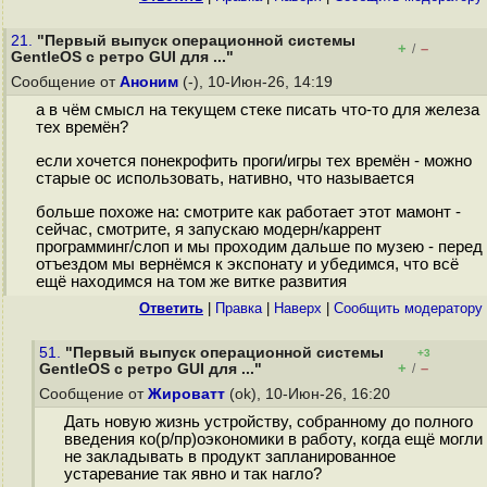
21.
"Первый выпуск операционной системы
+
–
/
GentleOS с ретро GUI для ..."
Сообщение от
Аноним
(-), 10-Июн-26, 14:19
а в чём смысл на текущем стеке писать что-то для железа
тех времён?
если хочется понекрофить проги/игры тех времён - можно
старые ос использовать, нативно, что называется
больше похоже на: смотрите как работает этот мамонт -
сейчас, смотрите, я запускаю модерн/каррент
программинг/слоп и мы проходим дальше по музею - перед
отъездом мы вернёмся к экспонату и убедимся, что всё
ещё находимся на том же витке развития
Ответить
|
Правка
|
Наверх
|
Cообщить модератору
51.
"Первый выпуск операционной системы
+3
+
–
GentleOS с ретро GUI для ..."
/
Сообщение от
Жироватт
(ok), 10-Июн-26, 16:20
Дать новую жизнь устройству, собранному до полного
введения ко(р/пр)оэкономики в работу, когда ещё могли
не закладывать в продукт запланированное
устаревание так явно и так нагло?