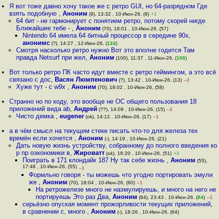
Я вот тоже давно хочу такое же с ретро GUI, но 64-разрядном Где
взять подобную
,
Аноним
(9), 13:32 , 10-Июн-26, (9)
+1
64 бит - не гармонирует с понятием ретро, потому скорей нигде
Ближайшее тебе -
,
Аноним
(70), 18:01 , 10-Июн-26, (57)
Nintendo 64 имела 64 битный процессор в середине 90х
,
анонимс
(?), 14:27 , 12-Июн-26, (
124
)
Смотря насколько ретро нужно Вот это вполне годится Там
правда Netsurf при жел
,
Аноним
(100), 11:37 , 11-Июн-26, (
100
)
Вот только ретро ПК часто идут вместе с ретро геймингом, а это всё
связано с дос
,
Васян Люмпенович
(?), 13:42 , 10-Июн-26, (13)
–2
Хуже тут - с w9x
,
Аноним
(70), 18:02 , 10-Июн-26, (58)
Странно но по коду, это вообще не ОС общего пользования 18
приложений вида ab
,
Андрей
(??), 14:09 , 10-Июн-26, (15)
–2
Чисто демка
,
eugener
(ok), 14:12 , 10-Июн-26, (17)
–1
а в чём смысл на текущем стеке писать что-то для железа тех
времён если хочется
,
Аноним
(-), 14:19 , 10-Июн-26, (21)
Дать новую жизнь устройству, собранному до полного введения ко
р пр оэкономики в
,
Жироватт
(ok), 16:20 , 10-Июн-26, (51)
+3
Поиграть в 171 клондайк 187 Ну так себе жизнь
,
Аноним
(55),
17:48 , 10-Июн-26, (55)
–1
Формльно говоря - ты можешь что угодно портировать эмули
же
,
Аноним
(70), 18:04 , 10-Июн-26, (60)
–1
На ретрожелезе много не наэмулируешь, и много на него не
портируешь Это раз Два
,
Аноним
(84), 23:43 , 10-Июн-26, (
84
)
–1
серьёзно опуская момент прожорливости текущих приложений,
в сравнении с, много
,
Аноним
(-), 18:26 , 10-Июн-26, (64)