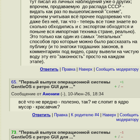
тут писал из личных наблюдений уже о других;
впрочем, продаваемую до распада СССР -
видать как раз по вышеописанной "схеме",
впрочем учитывая всё прочее подозреваю что
даже без неё, так что - теперь все тоже знаете во
сколько обходились и с экспортом обходятся и
поныне вся импортная техника стране, реально).
Это только как один из самых "легальных"
способов про которые можно было рассказать на
публику (и то знатоки тогдашних законов, в
комментариях под видео, сразу вывели на чистую
воду эту его "законность" просто на каждом
этапе).
Ответить
|
Правка
|
Наверх
|
Cообщить модератору
65.
"Первый выпуск операционной системы
+1
+
–
GentleOS с ретро GUI для ..."
/
Сообщение от
Аноним
(-), 10-Июн-26, 18:34
всё что не вредно - полезно, так? не слопит в ядро
мусор - красавчик?
Ответить
|
Правка
|
К родителю #4
|
Наверх
|
Cообщить
модератору
73
.
"Первый выпуск операционной системы
–1
+
–
GentleOS с ретро GUI для ..."
/