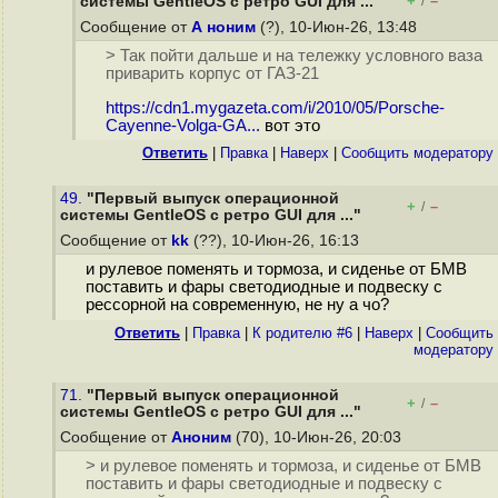
+
–
системы GentleOS с ретро GUI для ..."
/
Сообщение от
А ноним
(?), 10-Июн-26, 13:48
> Так пойти дальше и на тележку условного ваза
приварить корпус от ГАЗ-21
https://cdn1.mygazeta.com/i/2010/05/Porsche-
Cayenne-Volga-GA...
вот это
Ответить
|
Правка
|
Наверх
|
Cообщить модератору
49.
"Первый выпуск операционной
+
–
/
системы GentleOS с ретро GUI для ..."
Сообщение от
kk
(??), 10-Июн-26, 16:13
и рулевое поменять и тормоза, и сиденье от БМВ
поставить и фары светодиодные и подвеску с
рессорной на современную, не ну а чо?
Ответить
|
Правка
|
К родителю #6
|
Наверх
|
Cообщить
модератору
71.
"Первый выпуск операционной
+
–
/
системы GentleOS с ретро GUI для ..."
Сообщение от
Аноним
(70), 10-Июн-26, 20:03
> и рулевое поменять и тормоза, и сиденье от БМВ
поставить и фары светодиодные и подвеску с