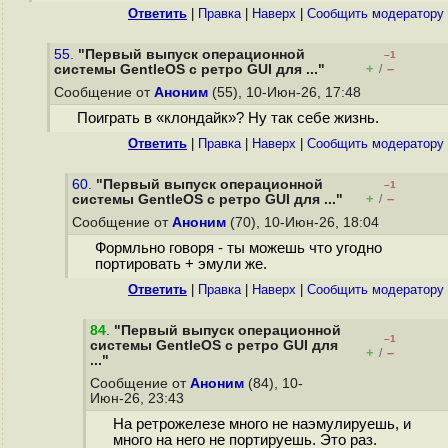
Ответить
|
Правка
|
Наверх
|
Cообщить модератору
55.
"Первый выпуск операционной
–1
+
–
системы GentleOS с ретро GUI для ..."
/
Сообщение от
Аноним
(55), 10-Июн-26, 17:48
Поиграть в «клондайк»? Ну так себе жизнь.
Ответить
|
Правка
|
Наверх
|
Cообщить модератору
60.
"Первый выпуск операционной
–1
+
–
системы GentleOS с ретро GUI для ..."
/
Сообщение от
Аноним
(70), 10-Июн-26, 18:04
Формльно говоря - ты можешь что угодно
портировать + эмули же.
Ответить
|
Правка
|
Наверх
|
Cообщить модератору
84
.
"Первый выпуск операционной
–1
системы GentleOS с ретро GUI для
+
–
/
..."
Сообщение от
Аноним
(84), 10-
Июн-26, 23:43
На ретрожелезе много не наэмулируешь, и
много на него не портируешь. Это раз.