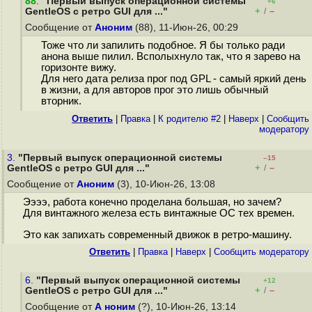
88
.
"Первый выпуск операционной системы
+6
+
–
GentleOS с ретро GUI для ..."
/
Сообщение от
Аноним
(88), 11-Июн-26, 00:29
Тоже что ли запилить подобное. Я бы только ради
анона выше пилил. Всполыхнуло так, что я зарево на
горизонте вижу.
Для него дата релиза прог под GPL - самый яркий день
в жизни, а для авторов прог это лишь обычный
вторник.
Ответить
|
Правка
|
К родителю #2
|
Наверх
|
Cообщить
модератору
3.
"Первый выпуск операционной системы
–15
+
–
GentleOS с ретро GUI для ..."
/
Сообщение от
Аноним
(3), 10-Июн-26, 13:08
Ээээ, работа конечно проделана большая, но зачем?
Для винтажного железа есть винтажные ОС тех времен.
Это как запихать современный движок в ретро-машину.
Ответить
|
Правка
|
Наверх
|
Cообщить модератору
6.
"Первый выпуск операционной системы
+12
+
–
GentleOS с ретро GUI для ..."
/
Сообщение от
А ноним
(?), 10-Июн-26, 13:14