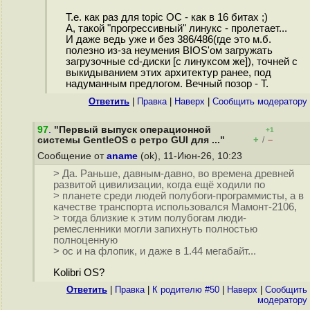
Т.е. как раз для topic ОС - как в 16 битах ;)
А, такой "прогрессивный" линукс - пролетает...
И даже ведь уже и без 386/486(где это м.б.
полезно из-за неумения BIOS'ом загружать
загрузочные cd-диски [с линуксом же]), точней с
выкидыванием этих архитектур ранее, под
надуманным предлогом. Вечный позор - Т.
Ответить
|
Правка
|
Наверх
|
Cообщить модератору
97
.
"Первый выпуск операционной
+1
+
–
системы GentleOS с ретро GUI для ..."
/
Сообщение от
aname
(ok), 11-Июн-26, 10:23
> Да. Раньше, давным-давно, во времена древней
развитой цивилизации, когда ещё ходили по
> планете среди людей полубоги-программисты, а в
качестве транспорта использовался Мамонт-2106,
> тогда близкие к этим полубогам люди-
ремесленники могли запихнуть полностью
полноценную
> ос и на флопик, и даже в 1.44 мегабайт...
Kolibri OS?
Ответить
|
Правка
|
К родителю #50
|
Наверх
|
Cообщить
модератору