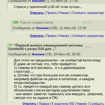
Сообщение от
Аноним
(-), 10-Июн-26, 17:19
Спроси у приличной LLM об этом лучше...
Ответить
|
Правка
|
Наверх
|
Cообщить модератору
105
. Скрыто модератором
+
–
/
+2
Сообщение от
Аноним
(105), 11-Июн-26, 13:38
Ответить
|
Правка
|
Наверх
|
Cообщить модератору
77
.
"Первый выпуск операционной системы
+
–
/
GentleOS с ретро GUI для ..."
Сообщение от
Аноним
(70), 10-Июн-26, 20:50
Для этого не предназначен - не изобретай велосипед.
И даже не потому что, тебе прийдётся
1) самому всё рисовать.. в ч.н.древовидную
структуру...;
а, потому что при большом кол-ве элементов,
например файлов на диске в каталогах, и каждом
открытии/закрытии
2) т.к. придётся каждый раз самому делать все
обновление списка методом удаления/вставки
- оно может заметно тормозить или мерцать. (впрочем,
смотря что за задача и ПК)
Ответить
|
Правка
|
К родителю #32
|
Наверх
|
Cообщить