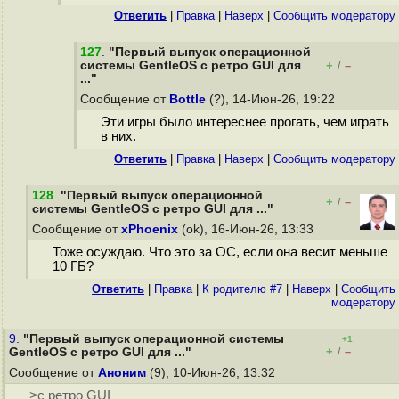
Ответить
|
Правка
|
Наверх
|
Cообщить модератору
127
.
"Первый выпуск операционной
системы GentleOS с ретро GUI для
+
–
/
..."
Сообщение от
Bottle
(?), 14-Июн-26, 19:22
Эти игры было интереснее прогать, чем играть
в них.
Ответить
|
Правка
|
Наверх
|
Cообщить модератору
128
.
"Первый выпуск операционной
+
–
/
системы GentleOS с ретро GUI для ..."
Сообщение от
xPhoenix
(ok), 16-Июн-26, 13:33
Тоже осуждаю. Что это за ОС, если она весит меньше
10 ГБ?
Ответить
|
Правка
|
К родителю #7
|
Наверх
|
Cообщить
модератору
9.
"Первый выпуск операционной системы
+1
+
–
GentleOS с ретро GUI для ..."
/
Сообщение от
Аноним
(9), 10-Июн-26, 13:32
>с ретро GUI