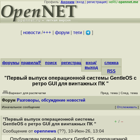
Профиль:
Аноним
(
вход
|
регистрация
)
неRU
opennet.me
[
новости
/
+++
|
форум
|
теги
|
]
форумы
правила/FAQ
поиск
регистрация
вход/
слежка
выход
RSS
"Первый выпуск операционной системы GentleOS с
ретро GUI для винтажных ПК "
Вариант для распечатки
Пред. тема
|
След. тема
Форум
Разговоры, обсуждение новостей
Изначальное сообщение
[
Отслеживать
]
"Первый выпуск операционной системы
+
–
/
GentleOS с ретро GUI для винтажных ПК "
Сообщение от
opennews
(??), 10-Июн-26, 13:04
Опубликован первый выпуск GentleOS, операционной