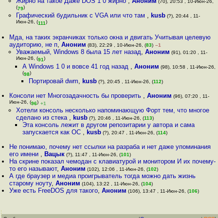
Жирно на такое Даже DOS 1 0 жирно
,
Аноним
(70), 20:53 , 10-Июн-26,
(
)
79
Графический будильник с VGA или что там
,
kusb
(?), 20:44 , 11-
Июн-26, (
)
111
Мда, на таких экранчиках только окна и двигать Учитывая целевую
аудиторию, не п
,
Аноним
(83), 22:29 , 10-Июн-26, (
83
)
–1
Уважаемый, Windows 8 была 15 лет назад
,
Аноним
(91), 01:20 , 11-
Июн-26, (
)
91
А Windows 1 0 и вовсе 41 год назад
,
Аноним
(98), 10:58 , 11-Июн-26,
(
)
98
Портировай dwm
,
kusb
(?), 20:45 , 11-Июн-26, (
112
)
Консоли нет Многозадачность бы проверить
,
Аноним
(96), 07:20 , 11-
Июн-26, (
)
96
+1
Хотели консоль несколько напоминающую Форт тем, что многое
сделано из стека
,
kusb
(?), 20:46 , 11-Июн-26, (
113
)
Эта консоль лежит в другом репозитарии у автора и сама
запускается как ОС
,
kusb
(?), 20:47 , 11-Июн-26, (
114
)
Не понимаю, почему нет ссылки на разраба и нет даже упоминания
его имени
,
Вацык
(?), 11:47 , 11-Июн-26, (
101
)
На скрине показал чемодан с клавиатурой и монитором И их почему-
то его называют
,
Аноним
(102), 12:06 , 11-Июн-26, (
102
)
А где браузер и медиа проигрыватель тогда можно дать жизнь
старому ноуту
,
Аноним
(104), 13:22 , 11-Июн-26, (
104
)
Уже есть FreeDOS для такого
,
Аноним
(106), 13:47 , 11-Июн-26, (
106
)