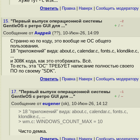
Хуже тут - с w9x...
Ответить
|
Правка
|
Наверх
|
Cообщить модератору
15.
"Первый выпуск операционной системы
–2
+
–
GentleOS с ретро GUI для ..."
/
Сообщение от
Андрей
(??), 10-Июн-26, 14:09
Странно но по коду, это вообще не ОС общего
пользования.
18 "приложений" вида: about.c, calendar.c, fonts.c, klondike.c,
...
и 308К кода, как это отображать. Всё.
То есть, эта "ОС" ТРЕБУЕТ написание полностью своего
ПО по своему "SDK".
Ответить
|
Правка
|
Наверх
|
Cообщить модератору
17.
"Первый выпуск операционной системы
–1
+
–
GentleOS с ретро GUI для ..."
/
Сообщение от
eugener
(ok), 10-Июн-26, 14:12
> 18 "приложений" вида: about.c, calendar.c, fonts.c,
klondike.c, ...
> wm.c: WINDOWS_COUNT_MAX = 10
Чисто демка.
Ответить
|
Правка
|
Наверх
|
Cообщить модератору