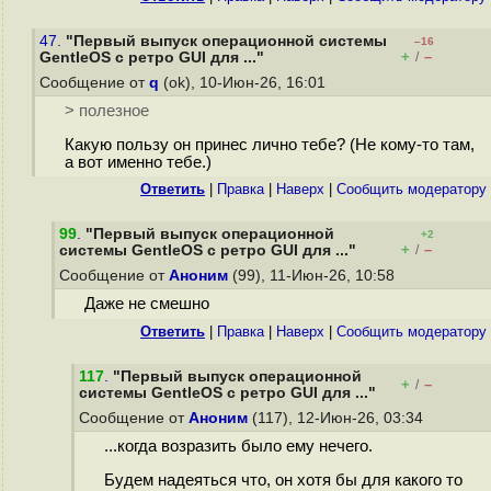
47.
"Первый выпуск операционной системы
–16
+
–
GentleOS с ретро GUI для ..."
/
Сообщение от
q
(ok), 10-Июн-26, 16:01
> полезное
Какую пользу он принес лично тебе? (Не кому-то там,
а вот именно тебе.)
Ответить
|
Правка
|
Наверх
|
Cообщить модератору
99
.
"Первый выпуск операционной
+2
+
–
системы GentleOS с ретро GUI для ..."
/
Сообщение от
Аноним
(99), 11-Июн-26, 10:58
Даже не смешно
Ответить
|
Правка
|
Наверх
|
Cообщить модератору
117
.
"Первый выпуск операционной
+
–
/
системы GentleOS с ретро GUI для ..."
Сообщение от
Аноним
(117), 12-Июн-26, 03:34
...когда возразить было ему нечего.
Будем надеяться что, он хотя бы для какого то