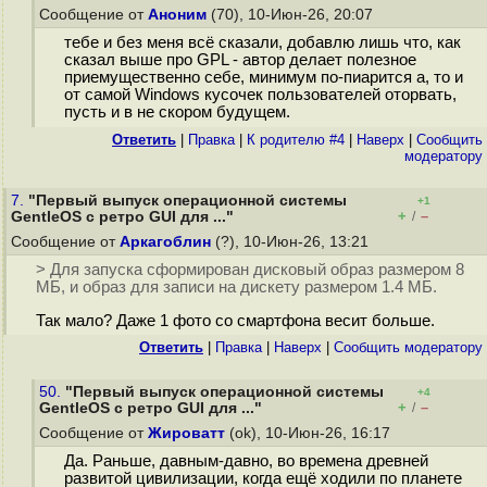
Сообщение от
Аноним
(70), 10-Июн-26, 20:07
тебе и без меня всё сказали, добавлю лишь что, как
сказал выше про GPL - автор делает полезное
приемущественно себе, минимум по-пиарится а, то и
от самой Windows кусочек пользователей оторвать,
пусть и в не скором будущем.
Ответить
|
Правка
|
К родителю #4
|
Наверх
|
Cообщить
модератору
7.
"Первый выпуск операционной системы
+1
+
–
GentleOS с ретро GUI для ..."
/
Сообщение от
Аркагоблин
(?), 10-Июн-26, 13:21
> Для запуска сформирован дисковый образ размером 8
МБ, и образ для записи на дискету размером 1.4 МБ.
Так мало? Даже 1 фото со смартфона весит больше.
Ответить
|
Правка
|
Наверх
|
Cообщить модератору
50.
"Первый выпуск операционной системы
+4
+
–
GentleOS с ретро GUI для ..."
/
Сообщение от
Жироватт
(ok), 10-Июн-26, 16:17
Да. Раньше, давным-давно, во времена древней
развитой цивилизации, когда ещё ходили по планете