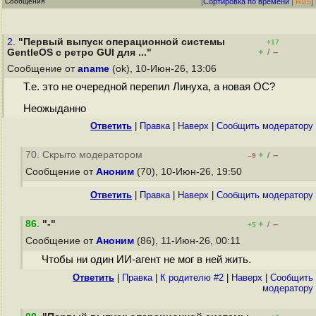
Сообщения
[
Сортировка по времени
|
RSS
]
2.
"Первый выпуск операционной системы
+17
+
–
GentleOS с ретро GUI для ..."
/
Сообщение от
aname
(ok), 10-Июн-26, 13:06
Т.е. это не очередной перепил Линуха, а новая ОС?
Неожыданно
Ответить
|
Правка
|
Наверх
|
Cообщить модератору
70. Скрыто модератором
+
–
/
–9
Сообщение от
Аноним
(70), 10-Июн-26, 19:50
Ответить
|
Правка
|
Наверх
|
Cообщить модератору
86
.
"-"
+
–
/
+5
Сообщение от
Аноним
(86), 11-Июн-26, 00:11
Чтобы ни один ИИ-агент не мог в ней жить.
Ответить
|
Правка
|
К родителю #2
|
Наверх
|
Cообщить
модератору