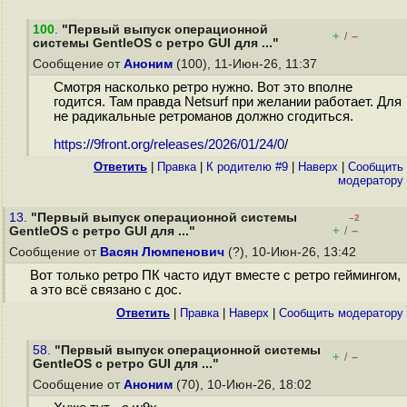
100
.
"Первый выпуск операционной
+
–
/
системы GentleOS с ретро GUI для ..."
Сообщение от
Аноним
(100), 11-Июн-26, 11:37
Смотря насколько ретро нужно. Вот это вполне
годится. Там правда Netsurf при желании работает. Для
не радикальные ретроманов должно сгодиться.
https://9front.org/releases/2026/01/24/0
/
Ответить
|
Правка
|
К родителю #9
|
Наверх
|
Cообщить
модератору
13.
"Первый выпуск операционной системы
–2
+
–
GentleOS с ретро GUI для ..."
/
Сообщение от
Васян Люмпенович
(?), 10-Июн-26, 13:42
Вот только ретро ПК часто идут вместе с ретро геймингом,
а это всё связано с дос.
Ответить
|
Правка
|
Наверх
|
Cообщить модератору
58.
"Первый выпуск операционной системы
+
–
/
GentleOS с ретро GUI для ..."
Сообщение от
Аноним
(70), 10-Июн-26, 18:02