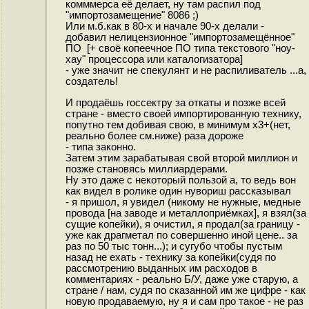
комммерса её делает, ну там распил под
"импортозамещение" 8086 ;)
Или м.б.как в 80-х и начале 90-х делали -
добавил нелицензионное "импортозамещённое"
ПО [+ своё копеечное ПО типа текстового "ноу-
хау" процессора или каталогизатора]
- уже значит не спекулянт и не распиливатель ...а,
создатель!
И продаёшь госсектру за откаты и позже всей
стране - вместо своей импортированную технику,
попутно тем добивая свою, в минимум x3+(нет,
реально более см.ниже) раза дороже
- типа законно.
Затем этим зарабатывая свой второй миллион и
позже становясь миллиардерами.
Ну это даже с некоторый пользой а, то ведь вон
как видел в ролике один нувориш рассказывал
- я пришол, я увидел (никому не нужные, медные
провода [на заводе и металлоприёмках], я взял(за
сущие копейки), я очистил, я продал(за границу -
уже как драгметал по совершенно иной цене.. за
раз по 50 тыс тонн...); и сугубо чтобы пустым
назад не ехать - технику за копейки(судя по
рассмотрению выданных им расходов в
комментариях - реально Б/У, даже уже старую, а
стране / нам, судя по сказанной им же цифре - как
новую продаваемую, ну я и сам про такое - не раз