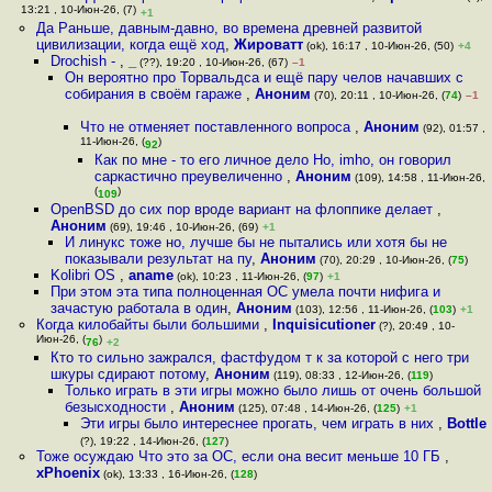
13:21 , 10-Июн-26, (7)
+1
Да Раньше, давным-давно, во времена древней развитой
цивилизации, когда ещё ход
,
Жироватт
(ok), 16:17 , 10-Июн-26, (50)
+4
Drochish -
,
_
(??), 19:20 , 10-Июн-26, (67)
–1
Он вероятно про Торвальдса и ещё пару челов начавших с
собирания в своём гараже
,
Аноним
(70), 20:11 , 10-Июн-26, (
74
)
–1
Что не отменяет поставленного вопроса
,
Аноним
(92), 01:57 ,
11-Июн-26, (
)
92
Как по мне - то его личное дело Но, imho, он говорил
саркастично преувеличенно
,
Аноним
(109), 14:58 , 11-Июн-26,
(
)
109
OpenBSD до сих пор вроде вариант на флоппике делает
,
Аноним
(69), 19:46 , 10-Июн-26, (69)
+1
И линукс тоже но, лучше бы не пытались или хотя бы не
показывали результат на пу
,
Аноним
(70), 20:29 , 10-Июн-26, (
75
)
Kolibri OS
,
aname
(ok), 10:23 , 11-Июн-26, (
97
)
+1
При этом эта типа полноценная ОС умела почти нифига и
зачастую работала в один
,
Аноним
(103), 12:56 , 11-Июн-26, (
103
)
+1
Когда килобайты были большими
,
Inquisicutioner
(?), 20:49 , 10-
Июн-26, (
)
76
+2
Кто то сильно зажрался, фастфудом т к за которой с него три
шкуры сдирают потому
,
Аноним
(119), 08:33 , 12-Июн-26, (
119
)
Только играть в эти игры можно было лишь от очень большой
безысходности
,
Аноним
(125), 07:48 , 14-Июн-26, (
125
)
+1
Эти игры было интереснее прогать, чем играть в них
,
Bottle
(?), 19:22 , 14-Июн-26, (
127
)
Тоже осуждаю Что это за ОС, если она весит меньше 10 ГБ
,
xPhoenix
(ok), 13:33 , 16-Июн-26, (
128
)