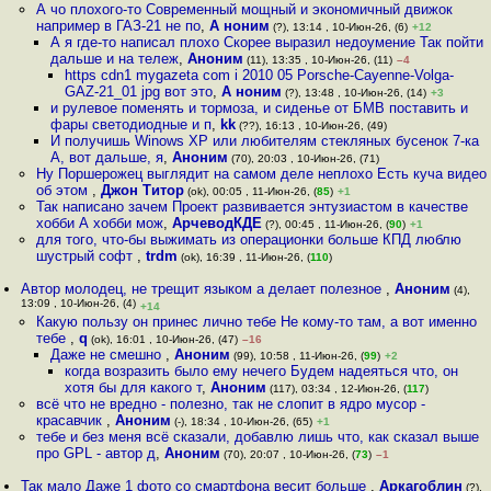
А чо плохого-то Современный мощный и экономичный движок
например в ГАЗ-21 не по
,
А ноним
(?), 13:14 , 10-Июн-26, (6)
+12
А я где-то написал плохо Скорее выразил недоумение Так пойти
дальше и на тележ
,
Аноним
(11), 13:35 , 10-Июн-26, (11)
–4
https cdn1 mygazeta com i 2010 05 Porsche-Cayenne-Volga-
GAZ-21_01 jpg вот это
,
А ноним
(?), 13:48 , 10-Июн-26, (14)
+3
и рулевое поменять и тормоза, и сиденье от БМВ поставить и
фары светодиодные и п
,
kk
(??), 16:13 , 10-Июн-26, (49)
И получишь Winows XP или любителям стекляных бусенок 7-ка
А, вот дальше, я
,
Аноним
(70), 20:03 , 10-Июн-26, (71)
Ну Поршерожец выглядит на самом деле неплохо Есть куча видео
об этом
,
Джон Титор
(ok), 00:05 , 11-Июн-26, (
85
)
+1
Так написано зачем Проект развивается энтузиастом в качестве
хобби А хобби мож
,
АрчеводКДЕ
(?), 00:45 , 11-Июн-26, (
90
)
+1
для того, что-бы выжимать из операционки больше КПД люблю
шустрый софт
,
trdm
(ok), 16:39 , 11-Июн-26, (
110
)
Автор молодец, не трещит языком а делает полезное
,
Аноним
(4),
13:09 , 10-Июн-26, (4)
+14
Какую пользу он принес лично тебе Не кому-то там, а вот именно
тебе
,
q
(ok), 16:01 , 10-Июн-26, (47)
–16
Даже не смешно
,
Аноним
(99), 10:58 , 11-Июн-26, (
99
)
+2
когда возразить было ему нечего Будем надеяться что, он
хотя бы для какого т
,
Аноним
(117), 03:34 , 12-Июн-26, (
117
)
всё что не вредно - полезно, так не слопит в ядро мусор -
красавчик
,
Аноним
(-), 18:34 , 10-Июн-26, (65)
+1
тебе и без меня всё сказали, добавлю лишь что, как сказал выше
про GPL - автор д
,
Аноним
(70), 20:07 , 10-Июн-26, (
73
)
–1
Так мало Даже 1 фото со смартфона весит больше
,
Аркагоблин
(?),