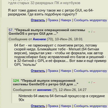
>для старых 32-разрядных ПК и ноутбуков
Я вот тоже давно хочу такое же с ретро GUI, но 64-
разрядном. Где взять подобную годноту?
Ответить
|
Правка
|
Наверх
|
Cообщить модератору
57.
"Первый выпуск операционной системы
+
–
/
GentleOS с ретро GUI для ..."
Сообщение от
Аноним
(70), 10-Июн-26, 18:01
64 бит - не гармонирует с понятием ретро, потому
скорей нигде. Ближайшее тебе - Menuet (64 битная
версия), закрытая уже - чтобы не форкали, как автор
поднасобирал базу исправлений его багов и решений -
в 32-битной с GPL и её форках... Вот вам и ещё пример
GPL "пользы"
Ответить
|
Правка
|
Наверх
|
Cообщить модератору
124
.
"Первый выпуск операционной
+
–
/
системы GentleOS с ретро GUI для ..."
Сообщение от
анонимс
(?), 12-Июн-26, 14:27
Nintendo 64 имела 64 битный процессор в середине
90х
Ответить
|
Правка
|
Наверх
|
Cообщить модератору