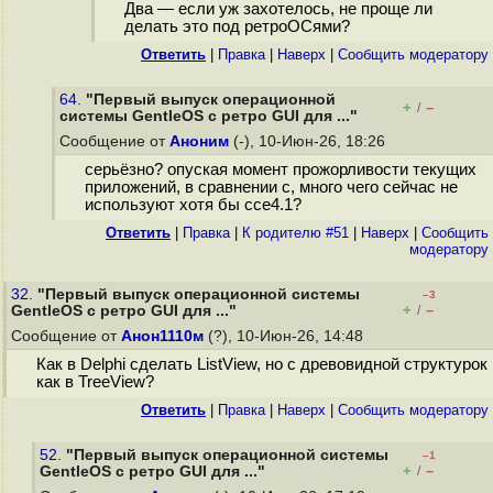
Два — если уж захотелось, не проще ли
делать это под ретроОСями?
Ответить
|
Правка
|
Наверх
|
Cообщить модератору
64.
"Первый выпуск операционной
+
–
/
системы GentleOS с ретро GUI для ..."
Сообщение от
Аноним
(-), 10-Июн-26, 18:26
серьёзно? опуская момент прожорливости текущих
приложений, в сравнении с, много чего сейчас не
используют хотя бы ссе4.1?
Ответить
|
Правка
|
К родителю #51
|
Наверх
|
Cообщить
модератору
32.
"Первый выпуск операционной системы
–3
+
–
GentleOS с ретро GUI для ..."
/
Сообщение от
Анон1110м
(?), 10-Июн-26, 14:48
Как в Delphi сделать ListView, но с древовидной структурок
как в TreeView?
Ответить
|
Правка
|
Наверх
|
Cообщить модератору
52.
"Первый выпуск операционной системы
–1
+
–
GentleOS с ретро GUI для ..."
/