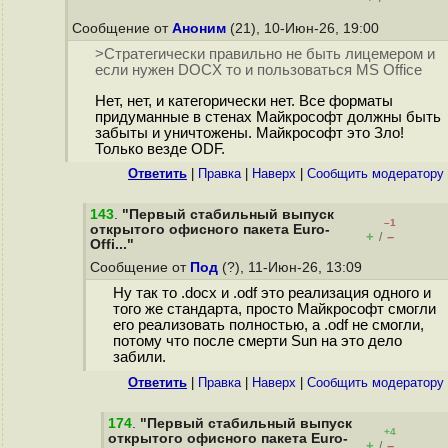
Сообщение от
Аноним
(21), 10-Июн-26, 19:00
>Стратегически правильно не быть лицемером и
если нужен DOCX то и пользоваться MS Office
Нет, нет, и категорически нет. Все форматы
придуманные в стенах Майкрософт должны быть
забыты и уничтожены. Майкрософт это Зло!
Только везде ODF.
Ответить
|
Правка
|
Наверх
|
Cообщить модератору
143
.
"Первый стабильный выпуск
–1
открытого офисного пакета Euro-
+
–
/
Offi..."
Сообщение от
Под
(?), 11-Июн-26, 13:09
Ну так то .docx и .odf это реализация одного и
того же стандарта, просто Майкрософт смогли
его реализовать полностью, а .odf не смогли,
потому что после смерти Sun на это дело
забили.
Ответить
|
Правка
|
Наверх
|
Cообщить модератору
174
.
"Первый стабильный выпуск
+4
открытого офисного пакета Euro-
+
–
/