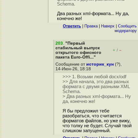
Schema.
Два разных xml-формата... Ну да,
конечно же!
Ответить
|
Правка
|
Наверх
|
Cообщить
модератору
203
.
"Первый
стабильный выпуск
+
–
/
открытого офисного
пакета Euro-Offi..."
Сообщение от
историк_кун
(?),
14-Июн-26, 18:18
>>> 1. Возьми любой docx/odf
>> Для начала, это два разных
формата с двумя разными XML
Schema.
> Два разных xml-формата... Ну
да, конечно же!
Я бы предложил тебе
разобраться, что считается
форматов файлов, но уже вижу,
что толку не будет. Случай твой
слишком запущенный.