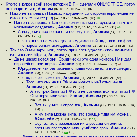
Кто-то в курсе всей этой истории В РФ сделали ONLYOFFICE, потом
его запретили в
,
Аноним
(8), 18:17 , 10-Июн-26, (8)
Никто не запрещал Никаких нарушений со стороны европейцев не
было, о чем вынес р
,
q
(ok), 18:20 , 10-Июн-26, (10)
+6
Никто не запрещал Там есть комментарии на русском, на что и
указывают создатели
,
Аноним
(31), 19:30 , 10-Июн-26, (31)
+5
А вы до сих пор не поняли почему так
,
Аноним
(64), 19:37 , 10-
Июн-26, (35)
+2
я то понял но могу сделать удивленный вид - как так форк
с переклееным шильдиком
,
Аноним
(31), 20:12 , 10-Июн-26, (41)
Так это Онли нарушили, потом пришлось удалять свои домыслы
из лицензии https o
,
Аноним
(64), 18:25 , 10-Июн-26, (12)
+1
Да не шарахаются они Юридически это одна контора Ну и для
европейцев притворяю
,
Аноним
(21), 18:53 , 10-Июн-26, (17)
–1
Юридически как раз разные с попыткой замести все следы
,
Аноним
(64), 20:26 , 10-Июн-26, (49)
+1
следы чего замести
,
Аноним
(31), 20:56 , 10-Июн-26, (58)
–1
Того, что они не из РФ и не имеют к ней отношения
,
Аноним
(64), 21:23 , 10-Июн-26, (66)
А это грех быть из РФ или не сознаваться что ты из РФ
Они нарушили закон Или мо
,
Аноним
(31), 22:13 , 10-
Июн-26, (82)
Вот вы у них и спросите
,
Аноним
(64), 22:18 , 10-Июн-26,
(84)
+1
А им типа можна Типа, это вообще типа им можна
,
Айнанейм
(?), 13:00 , 11-Июн-26, (
142
)
Соучастие в развязывании агрессивной войны,
военных преступлениях, убийстве граж
,
Аноним
(149),
14:11 , 11-Июн-26, (
)
149
–2