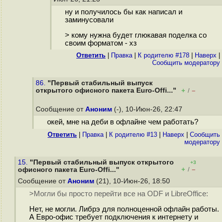
ну и получилось бы как написал и
заминусовали
> кому нужна будет глюкавая поделка со
своим форматом - хз
Ответить
|
Правка
|
К родителю #178
|
Наверх
|
Cообщить модератору
86.
"Первый стабильный выпуск
открытого офисного пакета Euro-Offi..."
+
–
/
Сообщение от
Аноним
(-), 10-Июн-26, 22:47
окей, мне на деби в офлайне чем работать?
Ответить
|
Правка
|
К родителю #13
|
Наверх
|
Cообщить
модератору
15.
"Первый стабильный выпуск открытого
+3
+
–
офисного пакета Euro-Offi..."
/
Сообщение от
Аноним
(21), 10-Июн-26, 18:50
>Могли бы просто перейти все на ODF и LibreOffice:
Нет, не могли. Либрэ для полноценной офлайн работы.
А Евро-офис требует подключения к интернету и