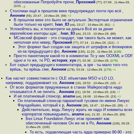
обоснованные Попробуйте прочи
,
Прохожий
(??), 07:09 , 11-Июн-26,
(110)
–2
Столлман ещё в прошлом веке предупреждал почти про всё
,
Аноним
(56), 20:47 , 10-Июн-26, (56)
+2
В прошлом веке это было не актуально Экспортные ограничения
были только на крипт
,
Ivan_83
(ok), 23:17 , 10-Июн-26, (91)
–1
Успокойтесь вы, и посмотрите на деньги Всё из за денег
европейские конторы щас
,
Ivan_83
(ok), 23:15 , 10-Июн-26, (89)
МСовский формат - это стандарт, там такого быть не может, как
неполная или невер
,
Прохожий
(??), 07:14 , 11-Июн-26, (111)
–2
Этот формат был создан как защита от штрафов и блокировок
из-за предыдущего фо
,
Аноним
(130), 11:20 , 11-Июн-26, (
130
)
Просто паноптикум какой-то в комментах То у них OOXML и ODF
одно и то же, то PD
,
историк_кун
(?), 02:36 , 12-Июн-26, (
175
)
Бот скрыл предыдущего комментатора, а зря - ты мало того что
врёшь, ты врёшь сме
,
Аноним
(178), 03:34 , 12-Июн-26, (
179
)
+1
Как насчет совместимости с OLE объектами MSO и LO LO,
например, поддерживает со
,
Аноним
(16), 18:52 , 10-Июн-26, (16)
–2
От всех форматов придуманных в станах Майкрософта надо
отказыватся А не пилить
,
Аноним
(21), 18:56 , 10-Июн-26, (19)
+7
И её платиновый спонсор
,
aname
(ok), 19:06 , 10-Июн-26, (23)
+3
Он платиновый спонсор паразитной тусовки по имени Линукс
Фаундейшен, который к р
,
Аноним
(38), 19:47 , 10-Июн-26, (38)
–2
Действительно, ведь Линусу жрать не надо И коммиты всех
корпоратов повыкидывать
,
aname
(ok), 21:30 , 10-Июн-26, (69)
Без Linux Foundation Линус итак проживёт как
обеспеченный человек Он же не в Ро
,
Аноним
(106), 06:26 ,
11-Июн-26, (106)
То есть, подавляющая часть ядра примерно 80-90 - это