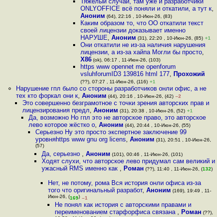
Тяжёлый случай, там уже и разработчики
ONLYOFFICE всё поняли и откатили, а тут к
,
Аноним
(64), 22:16 , 10-Июн-26, (83)
Каким образом то, что OO откатили текст
своей лицензии доказывает именно
НАРУШЕ
,
Аноним
(31), 22:20 , 10-Июн-26, (85)
+1
Они откатили не из-за наличия нарушения
лицензии, а из-за хайпа Могли бы просто
,
X86
(ok), 06:17 , 11-Июн-26, (103)
https www opennet me openforum
vsluhforumID3 139816 html 177
,
Прохожий
(??), 07:27 , 11-Июн-26, (116)
+1
Нарушение гпл было со стороны разработчиков онли офис, а не
тех кто форкал они к
,
Аноним
(44), 20:16 , 10-Июн-26, (42)
–2
Это совершенно безграмотное с точки зрения авторских прав и
лицензирования предл
,
Аноним
(31), 20:38 , 10-Июн-26, (52)
+1
Да, возможно Но гпл это не авторское право, это авторское
лево которое жёстко о
,
Аноним
(44), 20:44 , 10-Июн-26, (55)
Серьезно Ну это просто экспертное заключение 99
уровняhttps www gnu org licens
,
Аноним
(31), 20:51 , 10-Июн-26,
(57)
Да, серьезно
,
Аноним
(101), 00:46 , 11-Июн-26, (101)
Ходят слухи, что авторское лево придумал сам великий и
ужасный RMS именно как
,
Роман
(??), 11:40 , 11-Июн-26, (
132
)
Нет, не потому, рома Вся история онли офиса из-за
того что оригинальный разработ
,
Аноним
(169), 19:49 , 11-
Июн-26, (
)
169
–1
Не понял как история с авторскими правами и
переименованием старфорфиса связана
,
Роман
(??),