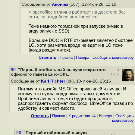
Сообщение от
Аноним
(187), 12-Июн-26, 11:19
> openoffice отлично работает на десктопе без
сети, по ui удобнее чем libreoffice
Тоже немного тормозной при запуске (имею в
виду запуск с SSD).
Большие DOC и RTF открывает заметно быстрее
LO, хотя разметка вроде не едет и в LO тоже
(когда раздуплится).
Ответить
|
Правка
|
Наверх
|
Cообщить модератору
90.
"Первый стабильный выпуск открытого
–5
+
–
офисного пакета Euro-Offi..."
/
Сообщение от
Karl Richter
(ok), 10-Июн-26, 23:16
Потому что дизайн MS Office привычней и лучше. И
потому что нужна поддержка старых документов.
Проблема лишь в том, что будет продолжать
распространять формат doc/docx. LibreOffice позади по
удобству и совместимости.
Ответить
|
Правка
|
К родителю #4
|
Наверх
|
Cообщить
модератору
96.
"Первый стабильный выпуск
+
–