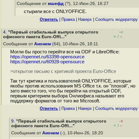
Сообщение от
мшефд
(?), 12-Июн-26, 16:27
стырили все с ONLYOFFICE.
Ответить
|
Правка
|
Наверх
|
Cообщить модератору
4.
"Первый стабильный выпуск открытого
+4
+
–
офисного пакета Euro-Offi..."
/
Сообщение от
Аноним
(64), 10-Июн-26, 18:11
Могли бы просто перейти все на ODF и LibreOffice:
https://opennet.ru/63398-opensource
https://opennet.ru/60928-opensource
>открытое письмо с критикой проекта Euro-Office
Так тут критика и пользователей ONLYOFFICE, которые
якобы против использования MS Office т.к. он "плохой", но
зато вместо того, что бы перейти на открытый ODF,
первым критерием выбора Онлиофиса называют его
поддержку форматов от того же Microsoft.
Ответить
|
Правка
|
Наверх
|
Cообщить модератору
9.
"Первый стабильный выпуск открытого
–8
+
–
офисного пакета Euro-Offi..."
/
Сообщение от
Аноним
(-), 10-Июн-26, 18:20