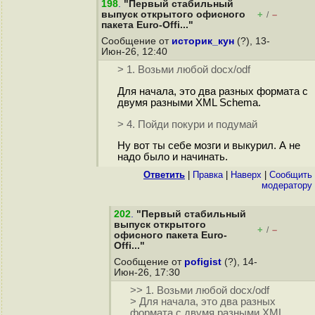
198
.
"Первый стабильный
выпуск открытого офисного
+
–
/
пакета Euro-Offi..."
Сообщение от
историк_кун
(?), 13-
Июн-26, 12:40
> 1. Возьми любой docx/odf
Для начала, это два разных формата с
двумя разными XML Schema.
> 4. Пойди покури и подумай
Ну вот ты себе мозги и выкурил. А не
надо было и начинать.
Ответить
|
Правка
|
Наверх
|
Cообщить
модератору
202
.
"Первый стабильный
выпуск открытого
+
–
/
офисного пакета Euro-
Offi..."
Сообщение от
pofigist
(?), 14-
Июн-26, 17:30
>> 1. Возьми любой docx/odf
> Для начала, это два разных
формата с двумя разными XML