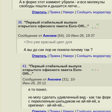
А в форке этот коммент убрали - и все молекулы
свободы пошли и дышится легче...
Ответить
|
Правка
|
Наверх
|
Cообщить модератору
35.
"Первый стабильный выпуск
+2
открытого офисного пакета Euro-Offi..."
+
–
/
Сообщение от
Аноним
(64), 10-Июн-26, 19:37
>Это уже красный цвет для
А вы до сих пор не поняли почему так ?
Ответить
|
Правка
|
Наверх
|
Cообщить модератору
41.
"Первый стабильный выпуск
открытого офисного пакета Euro-
+
–
/
Offi..."
Сообщение от
Аноним
(31), 10-
Июн-26, 20:12
я то понял.
но могу сделать удивленный вид - как так форк
с переклееным шильдиком не ай-яй-яй, а
оригинал - ай-яй-яй...
Ответить
|
Правка
|
Наверх
|
Cообщить модератору