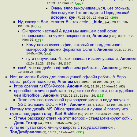
15:29 , 15-Июн-26, (
)
207
Очень вяло выкручиваешься, без огонька,
без выдумки Так не годится Переделывай
,
историк_кун
(?), 21:09 , 15-Июн-26, (
209
)
Ну, скажу я Вам, стратег Вы так себе
,
_hide_
(ok), 20:16 , 10-
Июн-26, (43)
+3
Он просто честный А идея мы напишем свой офис
основываясь на чужих некрософтов
,
Аноним
(178), 03:30 , 12-
Июн-26, (
)
178
Кому нахир нужен офис, который не поддерживает
майкрософтовских форматов Если т
,
Аноним
(204), 19:39 ,
14-Июн-26, (
)
204
ну и получилось бы как написал и заминусовали
,
Аноним
(210), 21:23 , 15-Июн-26, (
210
)
окей, мне на деби в офлайне чем работать
,
Аноним
(-), 22:47 ,
10-Июн-26, (86)
Нет, не могли Либрэ для полноценной офлайн работы А Евро-
офис требует подключе
,
Аноним
(21), 18:50 , 10-Июн-26, (15)
+3
https opennet ru 65649-code
,
Аноним
(64), 21:20 , 10-Июн-26, (63)
openoffice отлично работает на десктопе без сети, по ui удобнее
чем libreoffice,
,
Аноним
(172), 21:13 , 11-Июн-26, (
172
)
Тоже немного тормозной при запуске имею в виду запуск с
SSD Большие DOC и RTF
,
Аноним
(187), 11:19 , 12-Июн-26, (
187
)
Потому что дизайн MS Office привычней и лучше И потому что
нужна поддержка стар
,
Karl Richter
(ok), 23:16 , 10-Июн-26, (90)
–5
Я тебе расскажу ответ на этот вопрос - стандартизируют odfx
,
Джон Титор
(ok), 23:40 , 10-Июн-26, (96)
А ты не путай свою личную шерсть с государственной
,
ТовДжабраилов
(?), 13:53 , 12-Июн-26, (
191
)