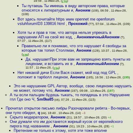
19:58 , 11-Июн-26, (
)
170
Ты путаешь Ты имеешь в виду авторские права, которые
относятся к литературным и
,
Аноним
(108), 06:59 , 11-Июн-26,
(108)
Вот здесь почитайте https www opennet me openforum
vsluhforumID3 139816 html
,
Прохожий
(??), 07:04 , 11-Июн-26, (109)
Хотя ты и прав в том, что автора нельзя упрекать в
нарушении АП на свой же код,
,
АнонимичныйАноним
(?),
07:37 , 11-Июн-26, (117)
Правильно ли я понимаю, что это нарушает 4 свободы за
которые так топил Столлман
,
Аноним
(128), 10:37 , 11-Июн-26,
(
)
128
Да, нарушаетПри этом вам не запрещено взять пункты из
лицензии, и вставить их в
,
АнонимичныйАноним
(?),
11:57 , 11-Июн-26, (
)
134
Нет никакой дичи Если Вася скажет, мой код под GPL ,
положит в тарболл лицензи
,
Аноним
(195), 16:56 , 12-Июн-26, (
195
)
Это не нарушение GPL Автор, вообще, свою лицензию нарушить
не может, потому что
,
Аноним
(197), 09:08 , 13-Июн-26, (
197
)
А ты если пальцем будешь тыкать, то попадешь в это Нарушение
гпл Где оно Ч
,
Sm0ke85
(ok), 07:26 , 11-Июн-26, (115)
Прочитал открытое письмо либры Разочаровали ребята - Во-первых,
они тупо обидел
,
q
(ok), 18:40 , 10-Июн-26, (14)
–3
Скрыто модератором
,
Аноним
(21), 18:57 , 10-Июн-26, (20)
+4
Они думали что им достанется жирный кусок от европейского
пирога под названием
,
Аноним
(31), 19:23 , 10-Июн-26, (28)
+1
Претензии не только к этому, хотя эти тоже вполне