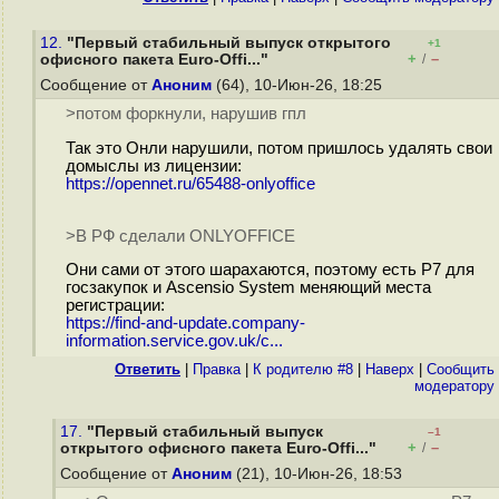
12.
"Первый стабильный выпуск открытого
+1
+
–
офисного пакета Euro-Offi..."
/
Сообщение от
Аноним
(64), 10-Июн-26, 18:25
>потом форкнули, нарушив гпл
Так это Онли нарушили, потом пришлось удалять свои
домыслы из лицензии:
https://opennet.ru/65488-onlyoffice
>В РФ сделали ONLYOFFICE
Они сами от этого шарахаются, поэтому есть Р7 для
госзакупок и Ascensio System меняющий места
регистрации:
https://find-and-update.company-
information.service.gov.uk/c...
Ответить
|
Правка
|
К родителю #8
|
Наверх
|
Cообщить
модератору
17.
"Первый стабильный выпуск
–1
+
–
открытого офисного пакета Euro-Offi..."
/
Сообщение от
Аноним
(21), 10-Июн-26, 18:53