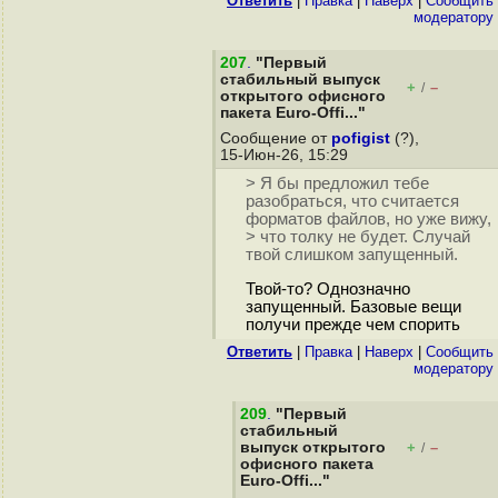
Ответить
|
Правка
|
Наверх
|
Cообщить
модератору
207
.
"Первый
стабильный выпуск
+
–
/
открытого офисного
пакета Euro-Offi..."
Сообщение от
pofigist
(?),
15-Июн-26, 15:29
> Я бы предложил тебе
разобраться, что считается
форматов файлов, но уже вижу,
> что толку не будет. Случай
твой слишком запущенный.
Твой-то? Однозначно
запущенный. Базовые вещи
получи прежде чем спорить
Ответить
|
Правка
|
Наверх
|
Cообщить
модератору
209
.
"Первый
стабильный
выпуск открытого
+
–
/
офисного пакета
Euro-Offi..."