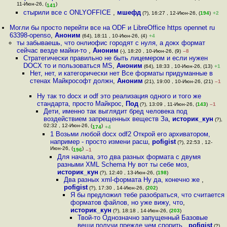
11-Июн-26, (
)
141
стырили все с ONLYOFFICE
,
мшефд
(?), 16:27 , 12-Июн-26, (
194
)
+2
Могли бы просто перейти все на ODF и LibreOffice https opennet ru
63398-openso
,
Аноним
(64), 18:11 , 10-Июн-26, (4)
+4
ты забываешь, что онлиофис городят с нуля, а докх формат
сейчас везде майки-то
,
Аноним
(-), 18:20 , 10-Июн-26, (9)
–8
Стратегически правильно не быть лицемером и если нужен
DOCX то и пользоваться MS
,
Аноним
(64), 18:33 , 10-Июн-26, (13)
+1
Нет, нет, и категорически нет Все форматы придуманные в
стенах Майкрософт должн
,
Аноним
(21), 19:00 , 10-Июн-26, (21)
–1
Ну так то docx и odf это реализация одного и того же
стандарта, просто Майкрос
,
Под
(?), 13:09 , 11-Июн-26, (
143
)
–1
Дети, именно так выглядит бред человека под
воздействием запрещенных веществ За
,
историк_кун
(?),
02:32 , 12-Июн-26, (
)
174
+4
1 Возьми любой docx odf2 Открой его архиватором,
например - просто измени расш
,
pofigist
(?), 22:53 , 12-
Июн-26, (
)
196
–1
Для начала, это два разных формата с двумя
разными XML Schema Ну вот ты себе моз
,
историк_кун
(?), 12:40 , 13-Июн-26, (
198
)
Два разных xml-формата Ну да, конечно же
,
pofigist
(?), 17:30 , 14-Июн-26, (
202
)
Я бы предложил тебе разобраться, что считается
форматов файлов, но уже вижу, что
,
историк_кун
(?), 18:18 , 14-Июн-26, (
203
)
Твой-то Однозначно запущенный Базовые
вещи получи прежде чем спорить
,
pofigist
(?),