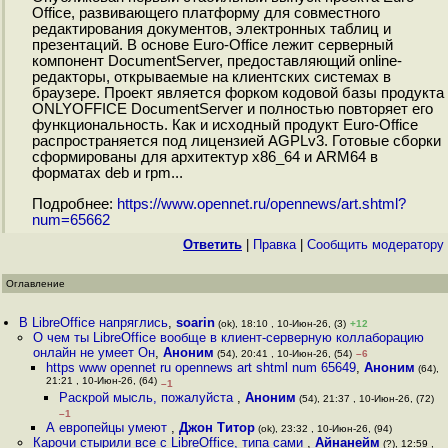
Office, развивающего платформу для совместного
редактирования документов, электронных таблиц и
презентаций. В основе Euro-Office лежит серверный
компонент DocumentServer, предоставляющий online-
редакторы, открываемые на клиентских системах в
браузере. Проект является форком кодовой базы продукта
ONLYOFFICE DocumentServer и полностью повторяет его
функциональность. Как и исходный продукт Euro-Office
распространяется под лицензией AGPLv3. Готовые сборки
сформированы для архитектур x86_64 и ARM64 в
форматах deb и rpm...
Подробнее:
https://www.opennet.ru/opennews/art.shtml?
num=65662
Ответить
|
Правка
|
Cообщить модератору
Оглавление
В LibreOffice напряглись
,
soarin
(ok), 18:10 , 10-Июн-26, (3)
+12
О чем ты LibreOffice вообще в клиент-серверную коллаборацию
онлайн не умеет Он
,
Аноним
(54), 20:41 , 10-Июн-26, (54)
–6
https www opennet ru opennews art shtml num 65649
,
Аноним
(64),
21:21 , 10-Июн-26, (64)
–1
Раскрой мысль, пожалуйста
,
Аноним
(54), 21:37 , 10-Июн-26, (72)
–1
А европейцы умеют
,
Джон Титор
(ok), 23:32 , 10-Июн-26, (94)
Карочи стырили все с LibreOffice, типа сами
,
Айнанейм
(?), 12:59 ,