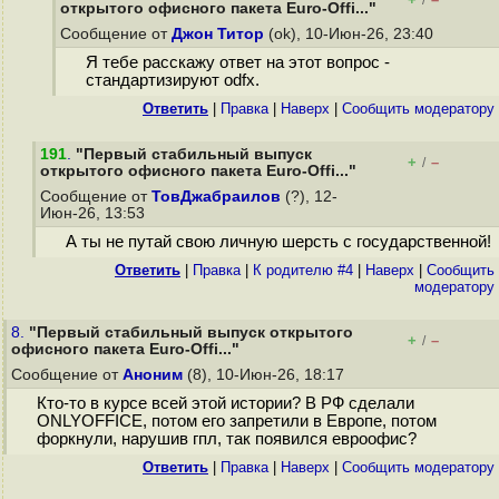
/
открытого офисного пакета Euro-Offi..."
Сообщение от
Джон Титор
(ok), 10-Июн-26, 23:40
Я тебе расскажу ответ на этот вопрос -
стандартизируют odfx.
Ответить
|
Правка
|
Наверх
|
Cообщить модератору
191
.
"Первый стабильный выпуск
+
–
/
открытого офисного пакета Euro-Offi..."
Сообщение от
ТовДжабраилов
(?), 12-
Июн-26, 13:53
А ты не путай свою личную шерсть с государственной!
Ответить
|
Правка
|
К родителю #4
|
Наверх
|
Cообщить
модератору
8.
"Первый стабильный выпуск открытого
+
–
/
офисного пакета Euro-Offi..."
Сообщение от
Аноним
(8), 10-Июн-26, 18:17
Кто-то в курсе всей этой истории? В РФ сделали
ONLYOFFICE, потом его запретили в Европе, потом
форкнули, нарушив гпл, так появился евроофис?
Ответить
|
Правка
|
Наверх
|
Cообщить модератору