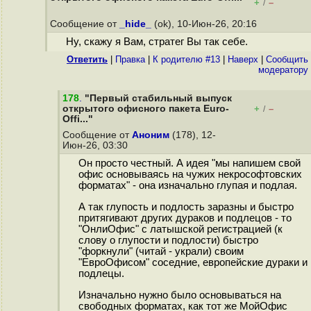
+
–
/
Сообщение от
_hide_
(ok), 10-Июн-26, 20:16
Ну, скажу я Вам, стратег Вы так себе.
Ответить
|
Правка
|
К родителю #13
|
Наверх
|
Cообщить
модератору
178
.
"Первый стабильный выпуск
открытого офисного пакета Euro-
+
–
/
Offi..."
Сообщение от
Аноним
(178), 12-
Июн-26, 03:30
Он просто честный. А идея "мы напишем свой
офис основываясь на чужих некрософтовских
форматах" - она изначально глупая и подлая.
А так глупость и подлость заразны и быстро
притягивают других дураков и подлецов - то
"ОнлиОфис" с латышской регистрацией (к
слову о глупости и подлости) быстро
"форкнули" (читай - украли) своим
"ЕвроОфисом" соседние, европейские дураки и
подлецы.
Изначально нужно было основываться на
свободных форматах, как тот же МойОфис