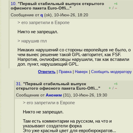
10.
"Первый стабильный выпуск открытого
+6
+
–
офисного пакета Euro-Offi..."
/
Сообщение от
q
(ok), 10-Июн-26, 18:20
> его запретили в Европе
Никто не запрещал.
> нарушив гпл
Никаких нарушений со стороны европейцев не было, о
чем вынес решение такой GPL-авторитет, как FSF.
Напротив, онлиофисовцы нарушили, так как вставили
доп. пункт, нарушающий GPL.
Ответить
|
Правка
|
Наверх
|
Cообщить модератору
31.
"Первый стабильный выпуск
+5
+
–
открытого офисного пакета Euro-Offi..."
/
Сообщение от
Аноним
(31), 10-Июн-26, 19:30
> его запретили в Европе
Никто не запрещал.
Там есть комментарии на русском, на что и
указывают создатели форка
Это уже красный цвет для евробюрократов...