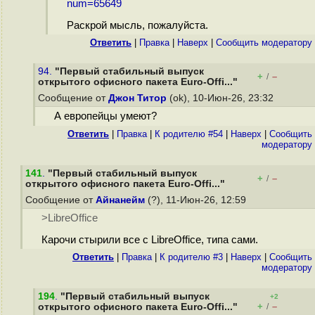
num=65649
Раскрой мысль, пожалуйста.
Ответить
|
Правка
|
Наверх
|
Cообщить модератору
94.
"Первый стабильный выпуск
+
–
/
открытого офисного пакета Euro-Offi..."
Сообщение от
Джон Титор
(ok), 10-Июн-26, 23:32
А европейцы умеют?
Ответить
|
Правка
|
К родителю #54
|
Наверх
|
Cообщить
модератору
141
.
"Первый стабильный выпуск
+
–
/
открытого офисного пакета Euro-Offi..."
Сообщение от
Айнанейм
(?), 11-Июн-26, 12:59
>LibreOffice
Карочи стырили все с LibreOffice, типа сами.
Ответить
|
Правка
|
К родителю #3
|
Наверх
|
Cообщить
модератору
194
.
"Первый стабильный выпуск
+2
+
–
открытого офисного пакета Euro-Offi..."
/