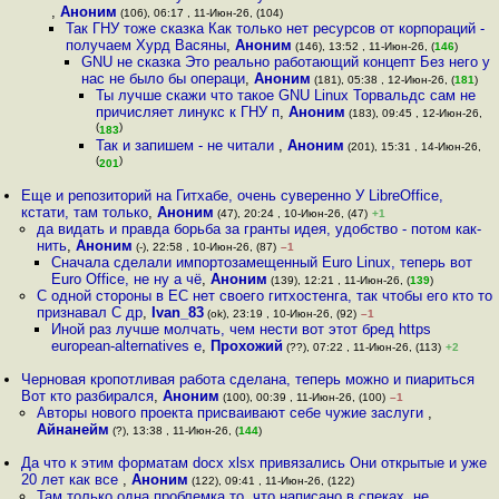
,
Аноним
(106), 06:17 , 11-Июн-26, (104)
Так ГНУ тоже сказка Как только нет ресурсов от корпораций -
получаем Хурд Васяны
,
Аноним
(146), 13:52 , 11-Июн-26, (
146
)
GNU не сказка Это реально работающий концепт Без него у
нас не было бы операци
,
Аноним
(181), 05:38 , 12-Июн-26, (
181
)
Ты лучше скажи что такое GNU Linux Торвальдс сам не
причисляет линукс к ГНУ п
,
Аноним
(183), 09:45 , 12-Июн-26,
(
)
183
Так и запишем - не читали
,
Аноним
(201), 15:31 , 14-Июн-26,
(
)
201
Еще и репозиторий на Гитхабе, очень суверенно У LibreOffice,
кстати, там только
,
Аноним
(47), 20:24 , 10-Июн-26, (47)
+1
да видать и правда борьба за гранты идея, удобство - потом как-
нить
,
Аноним
(-), 22:58 , 10-Июн-26, (87)
–1
Сначала сделали импортозамещенный Euro Linux, теперь вот
Euro Office, не ну а чё
,
Аноним
(139), 12:21 , 11-Июн-26, (
139
)
С одной стороны в ЕС нет своего гитхостенга, так чтобы его кто то
признавал С др
,
Ivan_83
(ok), 23:19 , 10-Июн-26, (92)
–1
Иной раз лучше молчать, чем нести вот этот бред https
european-alternatives e
,
Прохожий
(??), 07:22 , 11-Июн-26, (113)
+2
Черновая кропотливая работа сделана, теперь можно и пиариться
Вот кто разбирался
,
Аноним
(100), 00:39 , 11-Июн-26, (100)
–1
Авторы нового проекта присваивают себе чужие заслуги
,
Айнанейм
(?), 13:38 , 11-Июн-26, (
144
)
Да что к этим форматам docx xlsx привязались Они открытые и уже
20 лет как все
,
Аноним
(122), 09:41 , 11-Июн-26, (122)
Там только одна проблемка то, что написано в спеках, не