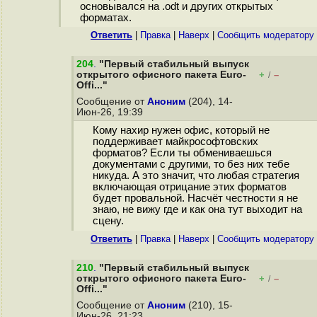
основывался на .odt и других открытых
форматах.
Ответить
|
Правка
|
Наверх
|
Cообщить модератору
204
.
"Первый стабильный выпуск
открытого офисного пакета Euro-
+
–
/
Offi..."
Сообщение от
Аноним
(204), 14-
Июн-26, 19:39
Кому нахир нужен офис, который не
поддерживает майкрософтовских
форматов? Если ты обмениваешься
документами с другими, то без них тебе
никуда. А это значит, что любая стратегия
включающая отрицание этих форматов
будет провальной. Насчёт честности я не
знаю, не вижу где и как она тут выходит на
сцену.
Ответить
|
Правка
|
Наверх
|
Cообщить модератору
210
.
"Первый стабильный выпуск
открытого офисного пакета Euro-
+
–
/
Offi..."
Сообщение от
Аноним
(210), 15-
Июн-26, 21:23