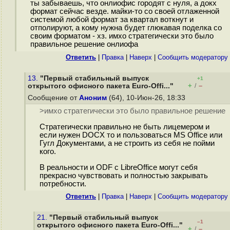
ты забываешь, что онлиофис городят с нуля, а докх
формат сейчас везде. майки-то со своей отлаженной
системой любой формат за квартал воткнут и
отполируют, а кому нужна будет глюкавая поделка со
своим форматом - хз. имхо стратегически это было
правильное решение онлиофа
Ответить
|
Правка
|
Наверх
|
Cообщить модератору
13.
"Первый стабильный выпуск
+1
+
–
открытого офисного пакета Euro-Offi..."
/
Сообщение от
Аноним
(64), 10-Июн-26, 18:33
>имхо стратегически это было правильное решение
Стратегически правильно не быть лицемером и
если нужен DOCX то и пользоваться MS Office или
Гугл Документами, а не строить из себя не пойми
кого.
В реальности и ODF с LibreOffice могут себя
прекрасно чувствовать и полностью закрывать
потребности.
Ответить
|
Правка
|
Наверх
|
Cообщить модератору
21.
"Первый стабильный выпуск
–1
открытого офисного пакета Euro-Offi..."
+
–
/