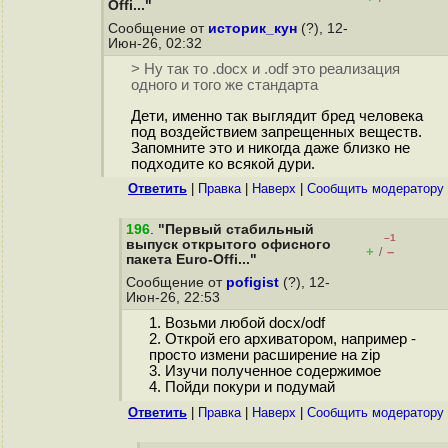
Offi..."
Сообщение от
историк_кун
(?), 12-
Июн-26, 02:32
> Ну так то .docx и .odf это реализация
одного и того же стандарта
Дети, именно так выглядит бред человека
под воздействием запрещенных веществ.
Запомните это и никогда даже близко не
подходите ко всякой дури.
Ответить
|
Правка
|
Наверх
|
Cообщить модератору
196
.
"Первый стабильный
–1
выпуск открытого офисного
+
–
/
пакета Euro-Offi..."
Сообщение от
pofigist
(?), 12-
Июн-26, 22:53
1. Возьми любой docx/odf
2. Открой его архиватором, например -
просто измени расширение на zip
3. Изучи полученное содержимое
4. Пойди покури и подумай
Ответить
|
Правка
|
Наверх
|
Cообщить модератору