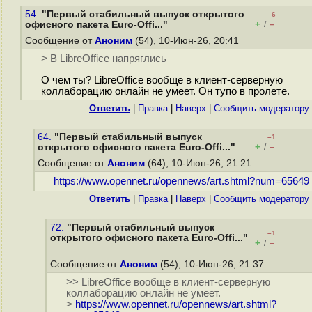
54.
"Первый стабильный выпуск открытого
–6
+
–
офисного пакета Euro-Offi..."
/
Сообщение от
Аноним
(54), 10-Июн-26, 20:41
> В LibreOffice напряглись
О чем ты? LibreOffice вообще в клиент-серверную
коллаборацию онлайн не умеет. Он тупо в пролете.
Ответить
|
Правка
|
Наверх
|
Cообщить модератору
64.
"Первый стабильный выпуск
–1
+
–
открытого офисного пакета Euro-Offi..."
/
Сообщение от
Аноним
(64), 10-Июн-26, 21:21
https://www.opennet.ru/opennews/art.shtml?num=65649
Ответить
|
Правка
|
Наверх
|
Cообщить модератору
72.
"Первый стабильный выпуск
–1
открытого офисного пакета Euro-Offi..."
+
–
/
Сообщение от
Аноним
(54), 10-Июн-26, 21:37
>> LibreOffice вообще в клиент-серверную
коллаборацию онлайн не умеет.
>
https://www.opennet.ru/opennews/art.shtml?