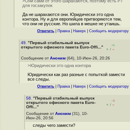
>Они сами от этого шарахаются, поэтому есть Р7
для госзакупок
Да не шарахаются они. Юридически это одна
контора. Ну и для европейцев притворяются тем,
что они не русские. Но шила в мешке не утаишь.
Ответить
|
Правка
|
Наверх
|
Cообщить модератору
49.
"Первый стабильный выпуск
+1
открытого офисного пакета Euro-Offi..."
+
–
/
Сообщение от
Аноним
(64), 10-Июн-26, 20:26
>Юридически это одна контора
Юридически как раз разные с попыткой замести
все следы.
Ответить
|
Правка
|
Наверх
|
Cообщить модератору
58.
"Первый стабильный выпуск
–1
открытого офисного пакета Euro-
+
–
/
Offi..."
Сообщение от
Аноним
(31), 10-
Июн-26, 20:56
следы чего замести?