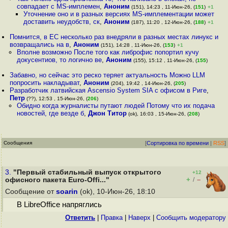
совпадает с MS-имплемен
,
Аноним
(151), 14:23 , 11-Июн-26, (
151
)
+1
Уточнение оно и в разных версиях MS-имплементации может
доставить неудобств, ск
,
Аноним
(187), 11:20 , 12-Июн-26, (
188
)
+1
Помнится, в ЕС несколько раз внедряли в разных местах линукс и
возвращались на в
,
Аноним
(151), 14:28 , 11-Июн-26, (
153
)
+1
Вполне возможно После того как либрофис попортил кучу
докусентиов, то логично ве
,
Аноним
(155), 15:12 , 11-Июн-26, (
155
)
Забавно, но сейчас это реско теряет актуальность Можно LLM
попросить накладыват
,
Аноним
(204), 19:42 , 14-Июн-26, (
205
)
Разработчик латвийская Ascensio System SIA с офисом в Риге
,
Петр
(??), 12:53 , 15-Июн-26, (
206
)
Обидно когда журналисты путают людей Потому что их подача
новостей, где везде б
,
Джон Титор
(ok), 16:03 , 15-Июн-26, (
208
)
Сообщения
[
Сортировка по времени
|
RSS
]
3.
"Первый стабильный выпуск открытого
+12
+
–
офисного пакета Euro-Offi..."
/
Сообщение от
soarin
(ok), 10-Июн-26, 18:10
В LibreOffice напряглись
Ответить
|
Правка
|
Наверх
|
Cообщить модератору