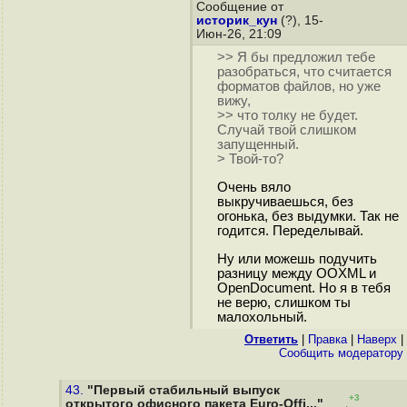
Сообщение от
историк_кун
(?), 15-
Июн-26, 21:09
>> Я бы предложил тебе
разобраться, что считается
форматов файлов, но уже
вижу,
>> что толку не будет.
Случай твой слишком
запущенный.
> Твой-то?
Очень вяло
выкручиваешься, без
огонька, без выдумки. Так не
годится. Переделывай.
Ну или можешь подучить
разницу между OOXML и
OpenDocument. Но я в тебя
не верю, слишком ты
малохольный.
Ответить
|
Правка
|
Наверх
|
Cообщить модератору
43.
"Первый стабильный выпуск
+3
открытого офисного пакета Euro-Offi..."