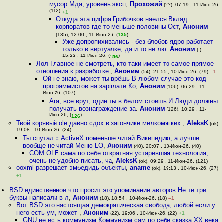
мусор Мда, уровень эксп
,
Прохожий
(??), 07:19 , 11-Июн-26,
(112)
+1
Откуда эта цифра Грибочков наелся Вклад
корпоратов где-то меньше половины Ост
,
Аноним
(135), 12:00 , 11-Июн-26, (
135
)
Уже допропихивались - без блобов ядро работает
только в виртуалке, да и то не лю
,
Аноним
(-),
15:23 , 11-Июн-26, (
)
156
Лол Главное не смотреть, кто таки имеет то самое прямое
отношения к разработке
,
Аноним
(54), 21:55 , 10-Июн-26, (79)
–1
Ой не знаю, может ты врёшь В любом случае это код
программистов на зарплате Ко
,
Аноним
(106), 06:29 , 11-
Июн-26, (107)
Ага, все врут, один ты в белом стоишь И Люди должны
получать вознаграждение за
,
Аноним
(126), 10:29 , 11-
Июн-26, (
)
126
Твой корявый ole давно сдох в загончике мелкомягких
,
AleksK
(ok),
19:08 , 10-Июн-26, (24)
Ты спутал с ActiveX поменьше читай Википедию, а лучше
вообще не читай Меню LO
,
Аноним
(40), 20:07 , 10-Июн-26, (40)
COM OLE сама по себе отвратная устаревшая технология,
очень не удобно писать, ча
,
AleksK
(ok), 09:29 , 11-Июн-26, (121)
ooxml разрешает эмбедидь объекты
,
aname
(ok), 19:13 , 10-Июн-26, (27)
+1
BSD единственное что просит это упоминание авторов Не те три
буквы написали в л
,
Аноним
(18), 18:54 , 10-Июн-26, (18)
–1
Вот BSD это настоящая демократическая свобода, любой если у
него есть ум, может
,
Аноним
(22), 19:06 , 10-Июн-26, (22)
+1
GNU не есть коммунизм Коммунизм сам по себе сказка XX века