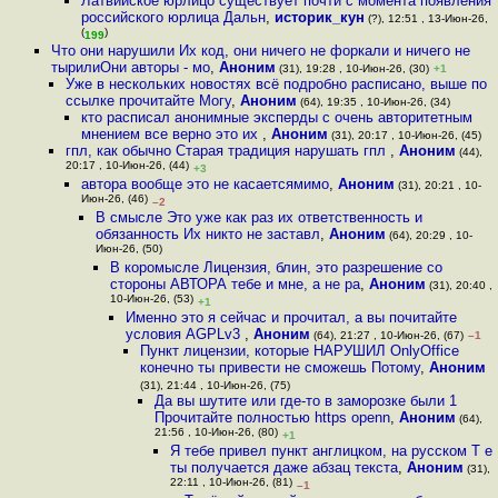
Латвийское юрлицо существует почти с момента появления
российского юрлица Дальн
,
историк_кун
(?), 12:51 , 13-Июн-26,
(
)
199
Что они нарушили Их код, они ничего не форкали и ничего не
тырилиОни авторы - мо
,
Аноним
(31), 19:28 , 10-Июн-26, (30)
+1
Уже в нескольких новостях всё подробно расписано, выше по
ссылке прочитайте Могу
,
Аноним
(64), 19:35 , 10-Июн-26, (34)
кто расписал анонимные эксперды с очень авторитетным
мнением все верно это их
,
Аноним
(31), 20:17 , 10-Июн-26, (45)
гпл, как обычно Старая традиция нарушать гпл
,
Аноним
(44),
20:17 , 10-Июн-26, (44)
+3
автора вообще это не касаетсямимо
,
Аноним
(31), 20:21 , 10-
Июн-26, (46)
–2
В смысле Это уже как раз их ответственность и
обязанность Их никто не заставл
,
Аноним
(64), 20:29 , 10-
Июн-26, (50)
В коромысле Лицензия, блин, это разрешение со
стороны АВТОРА тебе и мне, а не ра
,
Аноним
(31), 20:40 ,
10-Июн-26, (53)
+1
Именно это я сейчас и прочитал, а вы почитайте
условия AGPLv3
,
Аноним
(64), 21:27 , 10-Июн-26, (67)
–1
Пункт лицензии, которые НАРУШИЛ OnlyOffice
конечно ты привести не сможешь Потому
,
Аноним
(31), 21:44 , 10-Июн-26, (75)
Да вы шутите или где-то в заморозке были 1
Прочитайте полностью https openn
,
Аноним
(64),
21:56 , 10-Июн-26, (80)
+1
Я тебе привел пункт англицком, на русском Т е
ты получается даже абзац текста
,
Аноним
(31),
22:11 , 10-Июн-26, (81)
–1