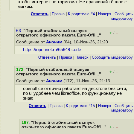
чтобы интернет не тормозил. Не сравнивай тёплое с
мягким.
Ответить
|
Правка
|
К родителю #4
|
Наверх
|
Cообщить
модератору
63.
"Первый стабильный выпуск
+
–
/
открытого офисного пакета Euro-Offi..."
Сообщение от
Аноним
(64), 10-Июн-26, 21:20
https://opennet.ru/65649-code
Ответить
|
Правка
|
Наверх
|
Cообщить модератору
172
.
"Первый стабильный выпуск
+
–
/
открытого офисного пакета Euro-Offi..."
Сообщение от
Аноним
(172), 11-Июн-26, 21:13
openoffice отлично работает на десктопе без сети,
по ui удобнее чем libreoffice, по функционалу не
знаю
Ответить
|
Правка
|
К родителю #15
|
Наверх
|
Cообщить
модератору
187
.
"Первый стабильный выпуск
открытого офисного пакета Euro-Offi..."
+
–
/