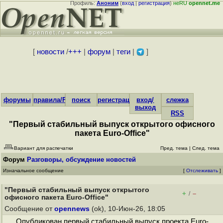
Профиль:
Аноним
(
вход
|
регистрация
)
неRU
opennet.me
[
новости
/
+++
|
форум
|
теги
|
]
форумы
правила/FAQ
поиск
регистрация
вход/
слежка
выход
RSS
"Первый стабильный выпуск открытого офисного
пакета Euro-Office"
Вариант для распечатки
Пред. тема
|
След. тема
Форум
Разговоры, обсуждение новостей
Изначальное сообщение
[
Отслеживать
]
"Первый стабильный выпуск открытого
+
–
/
офисного пакета Euro-Office"
Сообщение от
opennews
(ok), 10-Июн-26, 18:05
Опубликован первый стабильный выпуск проекта Euro-