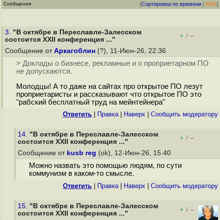
Сообщения
[
Сортировка по времени
|
RSS
]
3.
"В октябре в Переславле-Залесском
+
–
/
состоится XXII конференция ..."
Сообщение от
Аркагоблин
(?), 11-Июн-26, 22:36
> Доклады о бизнесе, рекламные и о проприетарном ПО
не допускаются.
Молодцы! А то даже на сайтах про открытое ПО лезут
проприетаристы и рассказывают что открытое ПО это
"рабский бесплатный труд на мейнтейнера"
Ответить
|
Правка
|
Наверх
|
Cообщить модератору
14.
"В октябре в Переславле-Залесском
+
–
/
состоится XXII конференция ..."
Сообщение от
kusb reg
(ok), 12-Июн-26, 15:40
Можно назвать это помощью людям, по сути
коммунизм в каком-то смысле.
Ответить
|
Правка
|
Наверх
|
Cообщить модератору
15.
"В октябре в Переславле-Залесском
+
–
/
состоится XXII конференция ..."