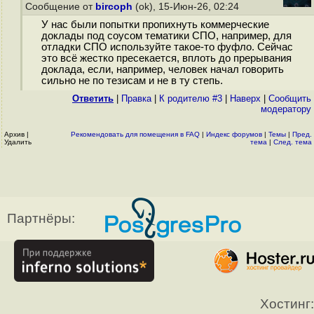
Сообщение от
bircoph
(ok), 15-Июн-26, 02:24
У нас были попытки пропихнуть коммерческие
доклады под соусом тематики СПО, например, для
отладки СПО используйте такое-то фуфло. Сейчас
это всё жестко пресекается, вплоть до прерывания
доклада, если, например, человек начал говорить
сильно не по тезисам и не в ту степь.
Ответить
|
Правка
|
К родителю #3
|
Наверх
|
Cообщить
модератору
Архив
|
Рекомендовать для помещения в FAQ
|
Индекс форумов
|
Темы
|
Пред.
Удалить
тема
|
След. тема
Партнёры:
Хостинг: