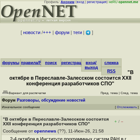
Профиль:
Аноним
(
вход
|
регистрация
)
неRU
opennet.me
[
новости
/
+++
|
форум
|
теги
|
]
форумы
правила/FAQ
поиск
регистрация
вход/
слежка
выход
RSS
"В
октябре в Переславле-Залесском состоится XXII
конференция разработчиков СПО"
Вариант для распечатки
Пред. тема
|
След. тема
Форум
Разговоры, обсуждение новостей
Изначальное сообщение
[
Отслеживать
]
"В октябре в Переславле-Залесском состоится
+
–
/
XXII конференция разработчиков СПО"
Сообщение от
opennews
(??), 11-Июн-26, 21:58
2-4 октября в Институте программных систем РАН в г.