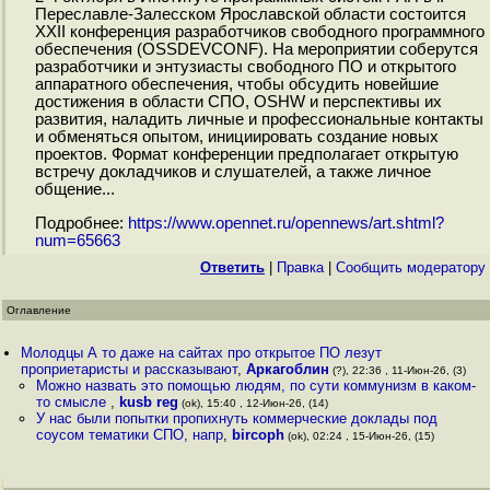
Переславле-Залесском Ярославской области состоится
XXII конференция разработчиков свободного программного
обеспечения (OSSDEVCONF). На мероприятии соберутся
разработчики и энтузиасты свободного ПО и открытого
аппаратного обеспечения, чтобы обсудить новейшие
достижения в области СПО, OSHW и перспективы их
развития, наладить личные и профессиональные контакты
и обменяться опытом, инициировать создание новых
проектов. Формат конференции предполагает открытую
встречу докладчиков и слушателей, а также личное
общение...
Подробнее:
https://www.opennet.ru/opennews/art.shtml?
num=65663
Ответить
|
Правка
|
Cообщить модератору
Оглавление
Молодцы А то даже на сайтах про открытое ПО лезут
проприетаристы и рассказывают
,
Аркагоблин
(?), 22:36 , 11-Июн-26, (3)
Можно назвать это помощью людям, по сути коммунизм в каком-
то смысле
,
kusb reg
(ok), 15:40 , 12-Июн-26, (14)
У нас были попытки пропихнуть коммерческие доклады под
соусом тематики СПО, напр
,
bircoph
(ok), 02:24 , 15-Июн-26, (15)