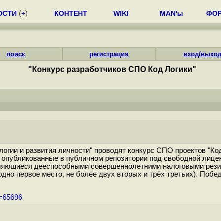
ОСТИ
(
+
)
КОНТЕНТ
WIKI
MAN'ы
ФО
поиск
регистрация
вход/выхо
"Конкурс разработчиков СПО Код Логики"
логии и развития личности" проводят конкурс СПО проектов "Код
публикованные в публичном репозитории под свободной лиценз
являющиеся дееспособными совершеннолетними налоговыми рези
дно первое место, не более двух вторых и трёх третьих). Побе
m=65696