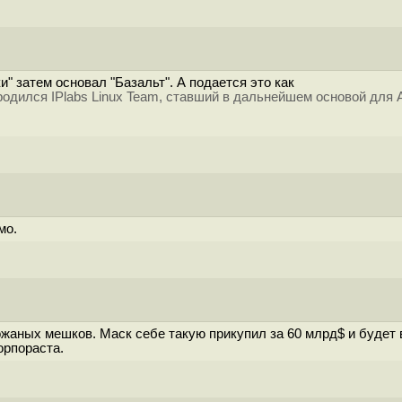
и" затем основал "Базальт". А подается это как
родился IPlabs Linux Team, ставший в дальнейшем основой для A
мо.
кожаных мешков. Маск себе такую прикупил за 60 млрд$ и будет
орпораста.