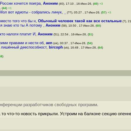
России хочется поигра
,
Аноним
(40), 17:10 , 16-Июн-26, (
40
)
+3
 (
44
)
+1
Мол вот идиоты - собрались линук
,
_
(??), 05:27 , 17-Июн-26, (
57
)
+3
место того что бы н
,
Обычный человек такой как все остальные
(?), 2
 я знаю кто ты А потому
,
Аноним
(58), 10:50 , 17-Июн-26, (
60
)
то налоги платит И
,
Аноним
(51), 22:54 , 16-Июн-26, (
51
)
оими правами и нести об
,
aen
(ok), 00:37 , 17-Июн-26, (
54
)
е лишённый дееспособност
,
bircoph
(ok), 16:48 , 17-Июн-26, (
64
)
68
)
конференции разработчиков свободных программ.
 то что-то новость прикрыли. Устроим на балконе секцию опенне