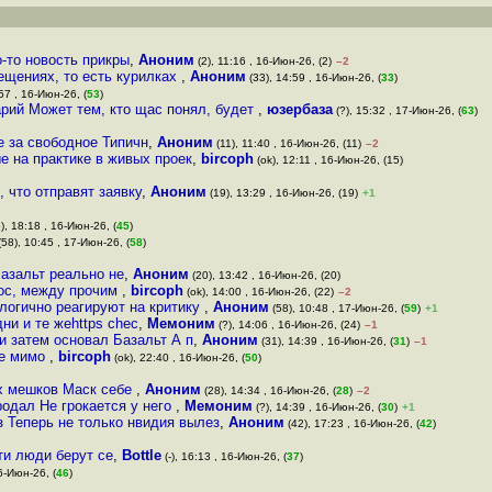
о-то новость прикры
,
Аноним
(2), 11:16 , 16-Июн-26, (2)
–2
ещениях, то есть курилках
,
Аноним
(33), 14:59 , 16-Июн-26, (
33
)
57 , 16-Июн-26, (
53
)
арий Может тем, кто щас понял, будет
,
юзербаза
(?), 15:32 , 17-Июн-26, (
63
)
е за свободное Типичн
,
Аноним
(11), 11:40 , 16-Июн-26, (11)
–2
е на практике в живых проек
,
bircoph
(ok), 12:11 , 16-Июн-26, (15)
 что отправят заявку
,
Аноним
(19), 13:29 , 16-Июн-26, (19)
+1
), 18:18 , 16-Июн-26, (
45
)
58), 10:45 , 17-Июн-26, (
58
)
Базальт реально не
,
Аноним
(20), 13:42 , 16-Июн-26, (20)
рос, между прочим
,
bircoph
(ok), 14:00 , 16-Июн-26, (22)
–2
ологично реагируют на критику
,
Аноним
(58), 10:48 , 17-Июн-26, (
59
)
+1
дни и те жеhttps chec
,
Мемоним
(?), 14:06 , 16-Июн-26, (24)
–1
и затем основал Базальт А п
,
Аноним
(31), 14:39 , 16-Июн-26, (
31
)
–1
же мимо
,
bircoph
(ok), 22:40 , 16-Июн-26, (
50
)
ых мешков Маск себе
,
Аноним
(28), 14:34 , 16-Июн-26, (
28
)
–2
одал Не грокается у него
,
Мемоним
(?), 14:39 , 16-Июн-26, (
30
)
+1
з Теперь не только нвидия вылез
,
Аноним
(42), 17:23 , 16-Июн-26, (
42
)
эти люди берут се
,
Bottle
(-), 16:13 , 16-Июн-26, (
37
)
6-Июн-26, (
46
)