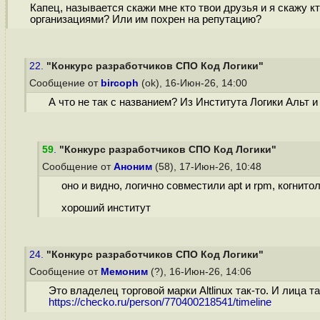
Капец, называется скажи мне кто твои друзья и я скажу 
организациями? Или им похрен на репутацию?
22.
"Конкурс разработчиков СПО Код Логики"
Сообщение от
bircoph
(ok), 16-Июн-26, 14:00
А что не так с названием? Из Института Логики Альт 
59
.
"Конкурс разработчиков СПО Код Логики"
Сообщение от
Аноним
(58), 17-Июн-26, 10:48
оно и видно, логично совместили apt и rpm, когнит
хороший институт
24.
"Конкурс разработчиков СПО Код Логики"
Сообщение от
Мемоним
(?), 16-Июн-26, 14:06
Это владелец торговой марки Altlinux так-то. И лица т
https://checko.ru/person/770400218541/timeline