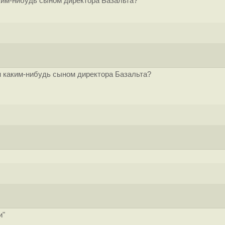
ким-нибудь сыном директора Базальта?
 каким-нибудь сыном директора Базальта?
и"