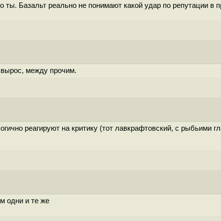
кто ты. Базальт реально не понимают какой удар по репутации в
и вырос, между прочим.
ологично реагируют на критику (тот лавкрафтовский, с рыбьими г
ам одни и те же