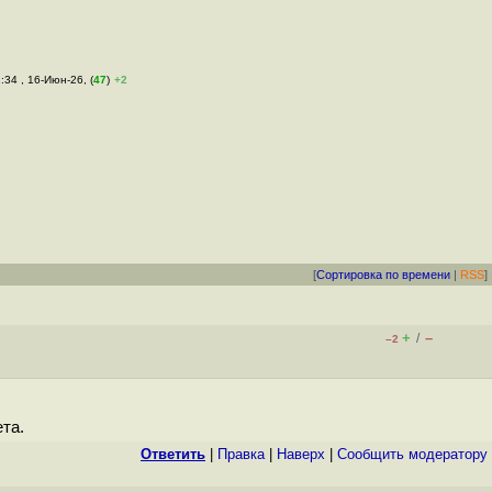
1:34 , 16-Июн-26, (
47
)
+2
[
Сортировка по времени
|
RSS
]
+
–
/
–2
та.
Ответить
|
Правка
|
Наверх
|
Cообщить модератору