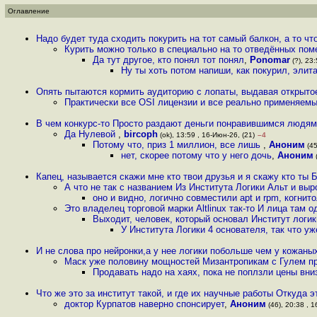
Оглавление
Надо будет туда сходить покурить на тот самый балкон, а то чт
Курить можно только в специально на то отведённых пом
Да тут другое, кто понял тот понял
,
Ponomar
(?), 23:
Ну ты хоть потом напиши, как покурил, элит
Опять пытаются кормить аудиторию с лопаты, выдавая открыто
Практически все OSI лицензии и все реально применяемы
В чем конкурс-то Просто раздают деньги понравившимся людям,
Да Нулевой
,
bircoph
(ok), 13:59 , 16-Июн-26, (21)
–4
Потому что, приз 1 миллион, все лишь
,
Аноним
(45
нет, скорее потому что у него дочь
,
Аноним
(
Капец, называется скажи мне кто твои друзья и я скажу кто ты 
А что не так с названием Из Института Логики Альт и вы
оно и видно, логично совместили apt и rpm, когнит
Это владелец торговой марки Altlinux так-то И лица там о
Выходит, человек, который основал Институт логик
У Института Логики 4 основателя, так что у
И не слова про нейронки,а у нее логики побольше чем у кожан
Маск уже половину мощностей Мизантропикам с Гулем пр
Продавать надо на хаях, пока не поплзли цены вни
Что же это за институт такой, и где их научные работы Откуда 
доктор Курпатов наверно спонсирует
,
Аноним
(46), 20:38 , 1