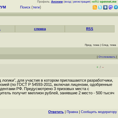
Профиль:
Аноним
(
вход
|
регистрация
)
неRU
opennet.me
РУМ
Поиск
(
теги
)
д
слежка
RSS
Пред. тема
|
След. тема
[
Отслеживать
]
+
–
/
 логики", для участия в котором приглашаются разработчики,
ией (по ГОСТ Р 54593-2011, включая лицензии, одобренные
дентами РФ. Предусмотрено 3 призовых места с
дитель получит миллион рублей, занявшие 2 место - 500 тысяч
Ответить
|
Правка
|
Cообщить модератору