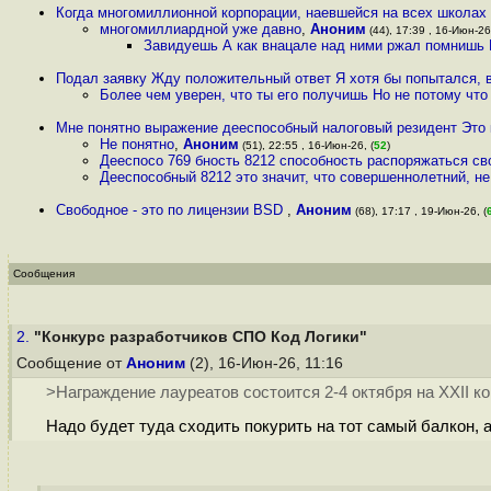
Когда многомиллионной корпорации, наевшейся на всех школах 
многомиллиардной уже давно
,
Аноним
(44), 17:39 , 16-Июн-26,
Завидуешь А как внацале над ними ржал помнишь 
Подал заявку Жду положительный ответ Я хотя бы попытался, в
Более чем уверен, что ты его получишь Но не потому что
Мне понятно выражение дееспособный налоговый резидент Это к
Не понятно
,
Аноним
(51), 22:55 , 16-Июн-26, (
52
)
Дееспосо 769 бность 8212 способность распоряжаться св
Дееспособный 8212 это значит, что совершеннолетний, н
Свободное - это по лицензии BSD
,
Аноним
(68), 17:17 , 19-Июн-26, (
Сообщения
2.
"Конкурс разработчиков СПО Код Логики"
Сообщение от
Аноним
(2), 16-Июн-26, 11:16
>Награждение лауреатов состоится 2-4 октября на XXII 
Надо будет туда сходить покурить на тот самый балкон, а