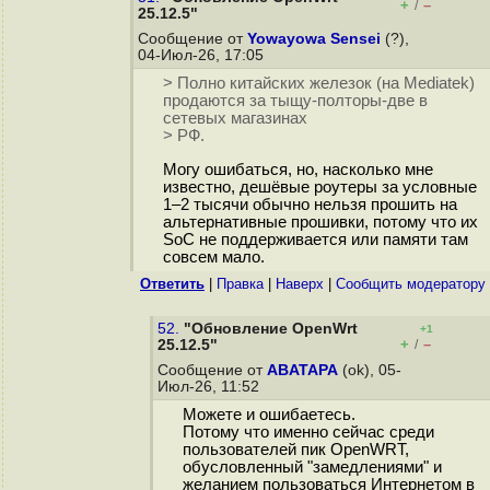
+
–
/
25.12.5"
Сообщение от
Yowayowa Sensei
(?),
04-Июл-26, 17:05
> Полно китайских железок (на Mediatek)
продаются за тыщу-полторы-две в
сетевых магазинах
> РФ.
Могу ошибаться, но, насколько мне
известно, дешёвые роутеры за условные
1–2 тысячи обычно нельзя прошить на
альтернативные прошивки, потому что их
SoC не поддерживается или памяти там
совсем мало.
Ответить
|
Правка
|
Наверх
|
Cообщить модератору
52.
"Обновление OpenWrt
+1
+
–
25.12.5"
/
Сообщение от
ABATAPA
(ok), 05-
Июл-26, 11:52
Можете и ошибаетесь.
Потому что именно сейчас среди
пользователей пик OpenWRT,
обусловленный "замедлениями" и
желанием пользоваться Интернетом в