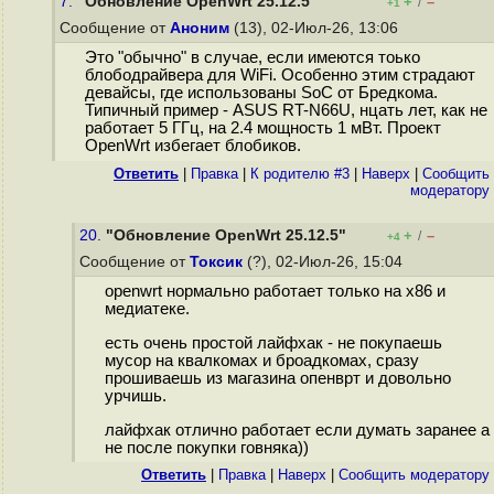
7.
"Обновление OpenWrt 25.12.5"
+
–
/
+1
Сообщение от
Аноним
(13), 02-Июл-26, 13:06
Это "обычно" в случае, если имеются тоько
блободрайвера для WiFi. Особенно этим страдают
девайсы, где использованы SoC от Бредкома.
Типичный пример - ASUS RT-N66U, нцать лет, как не
работает 5 ГГц, на 2.4 мощность 1 мВт. Проект
OpenWrt избегает блобиков.
Ответить
|
Правка
|
К родителю #3
|
Наверх
|
Cообщить
модератору
20.
"Обновление OpenWrt 25.12.5"
+
–
/
+4
Сообщение от
Токсик
(?), 02-Июл-26, 15:04
openwrt нормально работает только на x86 и
медиатеке.
есть очень простой лайфхак - не покупаешь
мусор на квалкомах и броадкомах, сразу
прошиваешь из магазина опенврт и довольно
урчишь.
лайфхак отлично работает если думать заранее а
не после покупки говняка))
Ответить
|
Правка
|
Наверх
|
Cообщить модератору