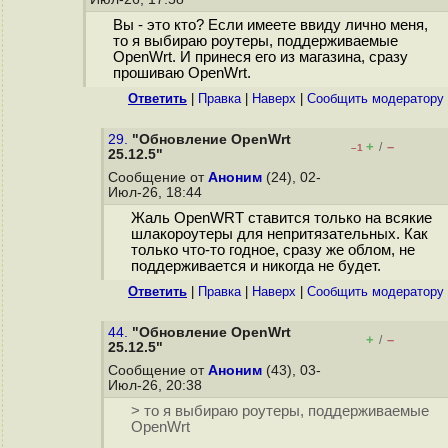
Вы - это кто? Если имеете ввиду лично меня,
то я выбираю роутеры, поддерживаемые
OpenWrt. И принеся его из магазина, сразу
прошиваю OpenWrt.
Ответить
|
Правка
|
Наверх
|
Cообщить модератору
29.
"Обновление OpenWrt
+
–
/
–1
25.12.5"
Сообщение от
Аноним
(24), 02-
Июл-26, 18:44
Жаль OpenWRT ставится только на всякие
шлакороутеры для непритязательных. Как
только что-то годное, сразу же облом, не
поддерживается и никогда не будет.
Ответить
|
Правка
|
Наверх
|
Cообщить модератору
44.
"Обновление OpenWrt
+
–
/
25.12.5"
Сообщение от
Аноним
(43), 03-
Июл-26, 20:38
> то я выбираю роутеры, поддерживаемые
OpenWrt