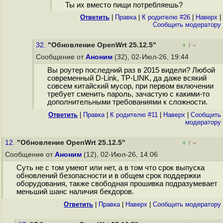
Ты их вместо пищи потребляешь?
Ответить
|
Правка
|
К родителю #26
|
Наверх
|
Cообщить модератору
32.
"Обновление OpenWrt 25.12.5"
+
–
/
Сообщение от
Аноним
(32), 02-Июл-26, 19:44
Вы роутер последний раз в 2015 видели? Любой
современный D-Link, TP-LINK, да даже всякий
совсем китайский мусор, при первом включении
требует сменить пароль, зачастую с какими-то
дополнительными требованиями к сложности.
Ответить
|
Правка
|
К родителю #11
|
Наверх
|
Cообщить
модератору
12.
"Обновление OpenWrt 25.12.5"
+
–
/
Сообщение от
Аноним
(12), 02-Июл-26, 14:06
Суть не с том умеют или нет, а в том что срок выпуска
обновлений безопасности и в общем срок поддержки
оборудования, также свободная прошивка подразумевает
меньший шанс наличия бекдоров.
Ответить
|
Правка
|
Наверх
|
Cообщить модератору