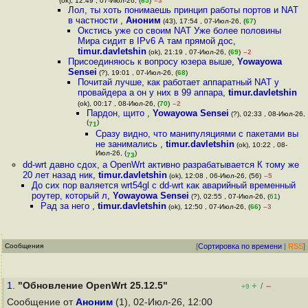
(ok), 12:49 , 07-Июл-26, (
65
)
–3
Лол, ты хоть понимаешь принцип работы портов и NAT
в частности
,
Аноним
(43), 17:54 , 07-Июл-26, (
67
)
Окстись уже со своим NAT Уже более половины
Мира сидит в IPv6 А там прямой дос
,
timur.davletshin
(ok), 21:19 , 07-Июл-26, (
69
)
–2
Присоединяюсь к вопросу юзера выше
,
Yowayowa
Sensei
(?), 19:01 , 07-Июл-26, (
68
)
Почитай лучше, как работает аппаратный NAT у
провайдера а он у них в 99 аппара
,
timur.davletshin
(ok), 00:17 , 08-Июл-26, (
70
)
–2
Пардон, щито
,
Yowayowa Sensei
(?), 02:33 , 08-Июл-26,
(
)
71
Сразу видно, что манипуляциями с пакетами вы
не занимались
,
timur.davletshin
(ok), 10:22 , 08-
Июл-26, (
)
73
dd-wrt давно сдох, а OpenWrt активно разрабатывается К тому же
20 лет назад ник
,
timur.davletshin
(ok), 12:08 , 06-Июл-26, (56)
–5
До сих пор валяется wrt54gl с dd-wrt как аварийный временный
роутер, который л
,
Yowayowa Sensei
(?), 02:55 , 07-Июл-26, (
61
)
Рад за него
,
timur.davletshin
(ok), 12:50 , 07-Июл-26, (
66
)
–3
Сообщения
[
Сортировка по времени
|
RSS
]
1.
"Обновление OpenWrt 25.12.5"
+
–
/
+9
Сообщение от
Аноним
(1), 02-Июл-26, 12:00