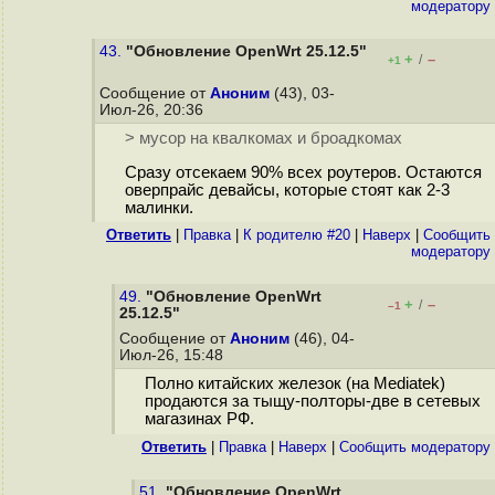
модератору
43.
"Обновление OpenWrt 25.12.5"
+
–
/
+1
Сообщение от
Аноним
(43), 03-
Июл-26, 20:36
> мусор на квалкомах и броадкомах
Сразу отсекаем 90% всех роутеров. Остаются
оверпрайс девайсы, которые стоят как 2-3
малинки.
Ответить
|
Правка
|
К родителю #20
|
Наверх
|
Cообщить
модератору
49.
"Обновление OpenWrt
+
–
/
–1
25.12.5"
Сообщение от
Аноним
(46), 04-
Июл-26, 15:48
Полно китайских железок (на Mediatek)
продаются за тыщу-полторы-две в сетевых
магазинах РФ.
Ответить
|
Правка
|
Наверх
|
Cообщить модератору
51.
"Обновление OpenWrt