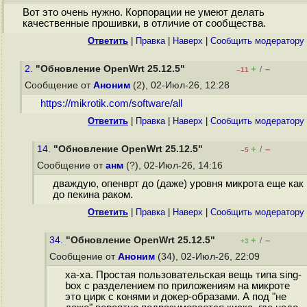
Вот это очень нужно. Корпорации не умеют делать
качественные прошивки, в отличие от сообщества.
Ответить
|
Правка
|
Наверх
|
Cообщить модератору
2.
"Обновление OpenWrt 25.12.5"
+
–
/
–11
Сообщение от
Аноним
(2), 02-Июл-26, 12:28
https://mikrotik.com/software/all
Ответить
|
Правка
|
Наверх
|
Cообщить модератору
14.
"Обновление OpenWrt 25.12.5"
+
–
/
–5
Сообщение от
анм
(?), 02-Июл-26, 14:16
дваждую, опенврт до (даже) уровня микрота еще как
до пекина раком.
Ответить
|
Правка
|
Наверх
|
Cообщить модератору
34.
"Обновление OpenWrt 25.12.5"
+
–
/
+3
Сообщение от
Аноним
(34), 02-Июл-26, 22:09
ха-ха. Простая пользовательская вещь типа sing-
box с разделением по приложениям на микроте
это цирк с конями и докер-образами. А под "не