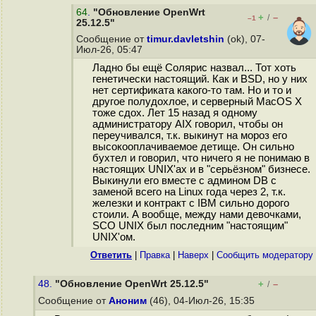
64
.
"Обновление OpenWrt
+
–
/
–1
25.12.5"
Сообщение от
timur.davletshin
(ok), 07-
Июл-26, 05:47
Ладно бы ещё Солярис назвал... Тот хоть
генетически настоящий. Как и BSD, но у них
нет сертификата какого-то там. Но и то и
другое полудохлое, и серверный MacOS X
тоже сдох. Лет 15 назад я одному
администратору AIX говорил, чтобы он
переучивался, т.к. выкинут на мороз его
высокооплачиваемое детище. Он сильно
бухтел и говорил, что ничего я не понимаю в
настоящих UNIX'ах и в "серьёзном" бизнесе.
Выкинули его вместе с админом DB c
заменой всего на Linux года через 2, т.к.
железки и контракт с IBM сильно дорого
стоили. А вообще, между нами девочками,
SCO UNIX был последним "настоящим"
UNIX'ом.
Ответить
|
Правка
|
Наверх
|
Cообщить модератору
48.
"Обновление OpenWrt 25.12.5"
+
–
/
Сообщение от
Аноним
(46), 04-Июл-26, 15:35