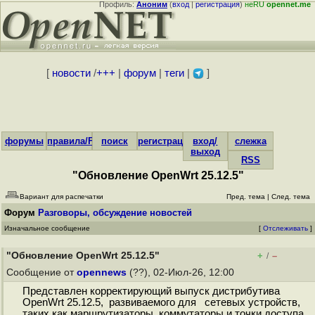
Профиль:
Аноним
(
вход
|
регистрация
)
неRU
opennet.me
[
новости
/
+++
|
форум
|
теги
|
]
форумы
правила/FAQ
поиск
регистрация
вход/
слежка
выход
RSS
"Обновление OpenWrt 25.12.5"
Вариант для распечатки
Пред. тема
|
След. тема
Форум
Разговоры, обсуждение новостей
Изначальное сообщение
[
Отслеживать
]
"Обновление OpenWrt 25.12.5"
+
–
/
Сообщение от
opennews
(??), 02-Июл-26, 12:00
Представлен корректирующий выпуск дистрибутива
OpenWrt 25.12.5, развиваемого для сетевых устройств,
таких как маршрутизаторы, коммутаторы и точки доступа.