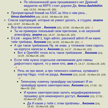
По обозначенной цене прошиваемого нет Древний
медиатек на MIPS стоит дороже Да
,
timur.davletshin
(ok), 13:53 , 06-Июл-26, (58)
Проприетарный firewall на ASIC ах Или о чём речь
,
timur.davletshin
(ok), 12:02 , 06-Июл-26, (54)
Список корпораций, которые не умеют делать, в студию
,
aname
(ok), 13:07 , 02-Июл-26, (8)
Все без исключения
,
Аноним
(10), 13:50 , 02-Июл-26, (10)
–1
Ты на примерах показывай свои претензии, а не загрязняй
атмосферу
,
aname
(ok), 16:37 , 02-Июл-26, (23)
D-Link - марка 8470 1, login admin, password admin И ни каких
тебе требован
,
Аноним
(13), 14:03 , 02-Июл-26, (11)
–2
А где такое требование Ну, не знаю, у тплинков тоже пароль
на корпусе написан и
,
Аноним
(3), 14:17 , 02-Июл-26, (15)
Вот в OpenWrt точно есть такое требование
,
Аноним
(13),
14:25 , 02-Июл-26, (18)
Если тебе нужно отдельное напоминание для смены
дефолтного пароля, то у меня пло
,
анм
(?), 14:17 , 02-Июл-26, (16)
–2
Речь не про меня, а про типичного хомячка, купившего
роутер Надо, чтоб не разда
,
Аноним
(13), 14:28 , 02-Июл-26, (19)
–2
Типичному хомячку провайдер настраивает И он
провайдер кровно заинтересован
,
Аноним
(24), 17:00 , 02-
Июл-26, (24)
И кровно заинтересован залить модифицированную
прошивку для инженерного доступ
,
Аноним
(13), 17:53 ,
02-Июл-26, (25)
Да И какие у тебя с этим проблемы
,
Аноним
(24),
18:42 , 02-Июл-26, (28)