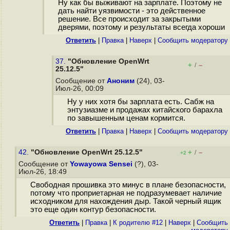
Ну как бы выживают на зарплате. Поэтому не
дать найти уязвимости - это действенное
решение. Все происходит за закрытыми
дверями, поэтому и результаты всегда хороши
Ответить
|
Правка
|
Наверх
|
Cообщить модератору
37.
"Обновление OpenWrt
+
–
/
25.12.5"
Сообщение от
Аноним
(24), 03-
Июл-26, 00:09
Ну у них хотя бы зарплата есть. Сабж на
энтузиазме и продажах китайского барахла
по завышенным ценам кормится.
Ответить
|
Правка
|
Наверх
|
Cообщить модератору
42.
"Обновление OpenWrt 25.12.5"
+
–
/
+2
Сообщение от
Yowayowa Sensei
(?), 03-
Июл-26, 18:49
Свободная прошивка это минус в плане безопасности,
потому что проприетарная не подразумевает наличие
исходником для нахождения дыр. Такой черный ящик
это еще один контур безопасности.
Ответить
|
Правка
|
К родителю #12
|
Наверх
|
Cообщить