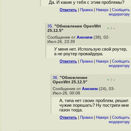
Да. И какие у тебя с этим проблемы?
Ответить
|
Правка
|
Наверх
|
Cообщить
модератору
35.
"Обновление OpenWrt
+
–
/
25.12.5"
Сообщение от
Аноним
(38), 02-
Июл-26, 23:39
У меня нет. Использую свой роутер,
а не роутер провайдера.
Ответить
|
Правка
|
Наверх
|
Cообщить
модератору
36.
"Обновление
+
–
/
OpenWrt 25.12.5"
Сообщение от
Аноним
(24), 03-
Июл-26, 00:08
А, типа нет своих проблем, решил
чужие порешать? Ну постриги мне
газон тогда.
Ответить
|
Правка
|
Наверх
|
Cообщить
модератору