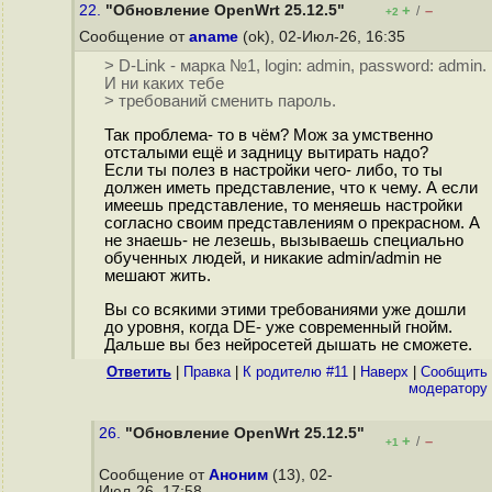
22.
"Обновление OpenWrt 25.12.5"
+
–
/
+2
Сообщение от
aname
(ok), 02-Июл-26, 16:35
> D-Link - марка №1, login: admin, password: admin.
И ни каких тебе
> требований сменить пароль.
Так проблема- то в чём? Мож за умственно
отсталыми ещё и задницу вытирать надо?
Если ты полез в настройки чего- либо, то ты
должен иметь представление, что к чему. А если
имеешь представление, то меняешь настройки
согласно своим представлениям о прекрасном. А
не знаешь- не лезешь, вызываешь специально
обученных людей, и никакие admin/admin не
мешают жить.
Вы со всякими этими требованиями уже дошли
до уровня, когда DE- уже современный гнойм.
Дальше вы без нейросетей дышать не сможете.
Ответить
|
Правка
|
К родителю #11
|
Наверх
|
Cообщить
модератору
26.
"Обновление OpenWrt 25.12.5"
+
–
/
+1
Сообщение от
Аноним
(13), 02-
Июл-26, 17:58