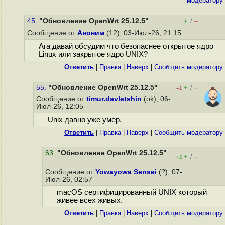
модератору
45.
"Обновление OpenWrt 25.12.5"
+
–
/
Сообщение от
Аноним
(12), 03-Июл-26, 21:15
Ага давай обсудим что безопаснее открытое ядро
Linux или закрытое ядро UNIX?
Ответить
|
Правка
|
Наверх
|
Cообщить модератору
55.
"Обновление OpenWrt 25.12.5"
+
–
/
–1
Сообщение от
timur.davletshin
(ok), 06-
Июл-26, 12:05
Unix давно уже умер.
Ответить
|
Правка
|
Наверх
|
Cообщить модератору
63
.
"Обновление OpenWrt 25.12.5"
+
–
/
+2
Сообщение от
Yowayowa Sensei
(?), 07-
Июл-26, 02:57
macOS сертифицированный UNIX который
живее всех живых.
Ответить
|
Правка
|
Наверх
|
Cообщить модератору