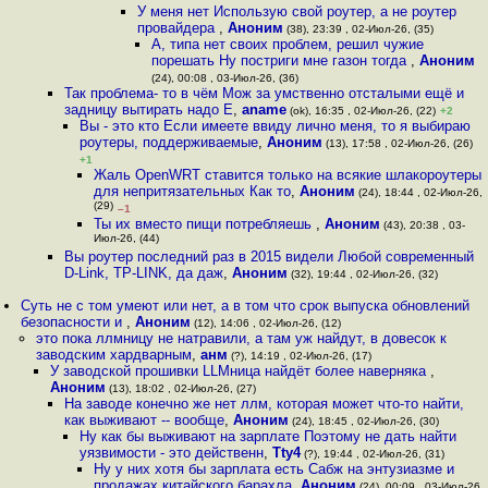
У меня нет Использую свой роутер, а не роутер
провайдера
,
Аноним
(38), 23:39 , 02-Июл-26, (35)
А, типа нет своих проблем, решил чужие
порешать Ну постриги мне газон тогда
,
Аноним
(24), 00:08 , 03-Июл-26, (36)
Так проблема- то в чём Мож за умственно отсталыми ещё и
задницу вытирать надо Е
,
aname
(ok), 16:35 , 02-Июл-26, (22)
+2
Вы - это кто Если имеете ввиду лично меня, то я выбираю
роутеры, поддерживаемые
,
Аноним
(13), 17:58 , 02-Июл-26, (26)
+1
Жаль OpenWRT ставится только на всякие шлакороутеры
для непритязательных Как то
,
Аноним
(24), 18:44 , 02-Июл-26,
(29)
–1
Ты их вместо пищи потребляешь
,
Аноним
(43), 20:38 , 03-
Июл-26, (44)
Вы роутер последний раз в 2015 видели Любой современный
D-Link, TP-LINK, да даж
,
Аноним
(32), 19:44 , 02-Июл-26, (32)
Суть не с том умеют или нет, а в том что срок выпуска обновлений
безопасности и
,
Аноним
(12), 14:06 , 02-Июл-26, (12)
это пока ллмницу не натравили, а там уж найдут, в довесок к
заводским хардварным
,
анм
(?), 14:19 , 02-Июл-26, (17)
У заводской прошивки LLMница найдёт более наверняка
,
Аноним
(13), 18:02 , 02-Июл-26, (27)
На заводе конечно же нет ллм, которая может что-то найти,
как выживают -- вообще
,
Аноним
(24), 18:45 , 02-Июл-26, (30)
Ну как бы выживают на зарплате Поэтому не дать найти
уязвимости - это действенн
,
Tty4
(?), 19:44 , 02-Июл-26, (31)
Ну у них хотя бы зарплата есть Сабж на энтузиазме и
продажах китайского барахла
,
Аноним
(24), 00:09 , 03-Июл-26,