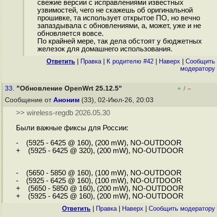
свежие версии с исправлениями известных
узвимостей, чего не скажешь об оригинальной
прошивке, та использует открытое ПО, но вечно
запаздывала с обновлениями, а, может, уже и не
обновляется вовсе.
По крайней мере, так дела обстоят у бюджетных
железок для домашнего использования.
Ответить
|
Правка
|
К родителю #42
|
Наверх
|
Cообщить
модератору
33.
"Обновление OpenWrt 25.12.5"
+
–
/
Сообщение от
Аноним
(33), 02-Июл-26, 20:03
>> wireless-regdb 2026.05.30
Были важные фиксы для России:
- (5925 - 6425 @ 160), (200 mW), NO-OUTDOOR
+ (5925 - 6425 @ 320), (200 mW), NO-OUTDOOR
- (5650 - 5850 @ 160), (100 mW), NO-OUTDOOR
- (5925 - 6425 @ 160), (100 mW), NO-OUTDOOR
+ (5650 - 5850 @ 160), (200 mW), NO-OUTDOOR
+ (5925 - 6425 @ 160), (200 mW), NO-OUTDOOR
Ответить
|
Правка
|
Наверх
|
Cообщить модератору