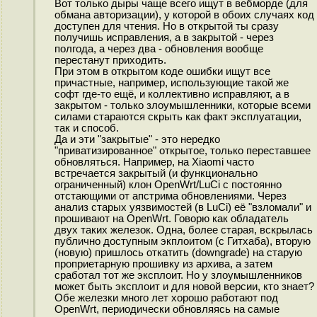
Вот только дыры чаще всего ищут в вебморде (для
обмана авторизации), у которой в обоих случаях код
доступен для чтения. Но в открытой ты сразу
получишь исправления, а в закрытой - через
полгода, а через два - обновления вообще
перестанут приходить.
При этом в открытом коде ошибки ищут все
причастные, например, использующие такой же
софт где-то ещё, и коллективно исправляют, а в
закрытом - только злоумышленники, которые всеми
силами стараются скрыть как факт эксплуатации,
так и способ.
Да и эти "закрытые" - это нередко
"приватизированное" открытое, только переставшее
обновляться. Например, на Xiaomi часто
встречается закрытый (и функционально
ограниченный) клон OpenWrt/LuCi с постоянно
отстающими от апстрима обновлениями. Через
анализ старых уязвимостей (в LuCi) её "взломали" и
прошивают на OpenWrt. Говорю как обладатель
двух таких железок. Одна, более старая, вскрылась
публично доступным экплоитом (с Гитхаба), вторую
(новую) пришлось откатить (downgrade) на старую
проприетарную прошивку из архива, а затем
сработал тот же эксплоит. Но у злоумышленников
может быть эксплоит и для новой версии, кто знает?
Обе железки много лет хорошо работают под
OpenWrt, периодически обновляясь на самые