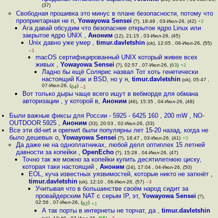
(37)
Свободная прошивка это минус в плане безопасности, потому что
проприетарная не п
,
Yowayowa Sensei
(?), 18:49 , 03-Июл-26, (42)
+2
Ага давай обсудим что безопаснее открытое ядро Linux или
закрытое ядро UNIX
,
Аноним
(12), 21:15 , 03-Июл-26, (45)
Unix давно уже умер
,
timur.davletshin
(ok), 12:05 , 06-Июл-26, (55)
–1
macOS сертифицированный UNIX который живее всех
живых
,
Yowayowa Sensei
(?), 02:57 , 07-Июл-26, (
63
)
+2
Ладно бы ещё Солярис назвал Тот хоть генетически
настоящий Как и BSD, но у н
,
timur.davletshin
(ok), 05:47 ,
07-Июл-26, (
)
64
–1
Вот только дыры чаще всего ищут в вебморде для обмана
авторизации , у которой в
,
Аноним
(46), 15:35 , 04-Июл-26, (48)
Были важные фиксы для России - 5925 - 6425 160 , 200 mW , NO-
OUTDOOR 5925
,
Аноним
(33), 20:03 , 02-Июл-26, (33)
Все эти dd-wrt и openwrt были популярны лет 15-20 назад, когда не
было дешевых о
,
Yowayowa Sensei
(?), 18:47 , 03-Июл-26, (41)
+3
Да даже не на одноплатниках, любой делл оптиплех 15 летней
давности за копейки
,
OpenEcho
(?), 15:28 , 04-Июл-26, (47)
Точно так же можно за копейки купить десятилетнюю циску,
которая таки настоящий
,
Аноним
(24), 17:04 , 04-Июл-26, (50)
EOL, куча известных уязвимостей, которые никто не заткнёт
,
timur.davletshin
(ok), 12:10 , 06-Июл-26, (57)
–3
Учитывая что в большинстве своём народ сидит за
провайдерским NAT с серым IP, эт
,
Yowayowa Sensei
(?),
02:56 , 07-Июл-26, (
)
62
+1
А так порты в интернеты не торчат, да
,
timur.davletshin