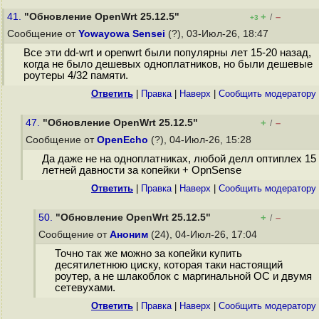
41.
"Обновление OpenWrt 25.12.5"
+
–
/
+3
Сообщение от
Yowayowa Sensei
(?), 03-Июл-26, 18:47
Все эти dd-wrt и openwrt были популярны лет 15-20 назад,
когда не было дешевых одноплатников, но были дешевые
роутеры 4/32 памяти.
Ответить
|
Правка
|
Наверх
|
Cообщить модератору
47.
"Обновление OpenWrt 25.12.5"
+
–
/
Сообщение от
OpenEcho
(?), 04-Июл-26, 15:28
Да даже не на одноплатниках, любой делл оптиплех 15
летней давности за копейки + OpnSense
Ответить
|
Правка
|
Наверх
|
Cообщить модератору
50.
"Обновление OpenWrt 25.12.5"
+
–
/
Сообщение от
Аноним
(24), 04-Июл-26, 17:04
Точно так же можно за копейки купить
десятилетнюю циску, которая таки настоящий
роутер, а не шлакоблок с маргинальной ОС и двумя
сетевухами.
Ответить
|
Правка
|
Наверх
|
Cообщить модератору