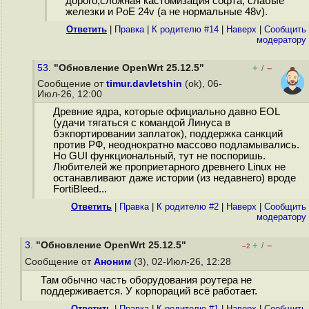
дорого,сложная кастомизация софта, слабые
железки и PoE 24v (а не нормальные 48v).
Ответить
|
Правка
|
К родителю #14
|
Наверх
|
Cообщить
модератору
53.
"Обновление OpenWrt 25.12.5"
+
–
/
Сообщение от
timur.davletshin
(ok), 06-
Июл-26, 12:00
Древние ядра, которые официально давно EOL
(удачи тягаться с командой Линуса в
бэкпортировании заплаток), поддержка санкций
против РФ, неоднократно массово подламывались.
Но GUI функциональный, тут не поспоришь.
Любителей же проприетарного древнего Linux не
останавливают даже истории (из недавнего) вроде
FortiBleed...
Ответить
|
Правка
|
К родителю #2
|
Наверх
|
Cообщить
модератору
3.
"Обновление OpenWrt 25.12.5"
+
–
/
–2
Сообщение от
Аноним
(3), 02-Июл-26, 12:28
Там обычно часть оборудования роутера не
поддерживается. У корпораций всё работает.
Ответить
|
Правка
|
К родителю #1
|
Наверх
|
Cообщить