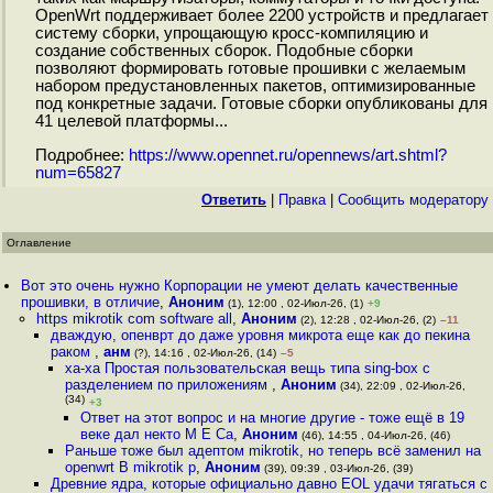
OpenWrt поддерживает более 2200 устройств и предлагает
систему сборки, упрощающую кросс-компиляцию и
создание собственных сборок. Подобные сборки
позволяют формировать готовые прошивки с желаемым
набором предустановленных пакетов, оптимизированные
под конкретные задачи. Готовые сборки опубликованы для
41 целевой платформы...
Подробнее:
https://www.opennet.ru/opennews/art.shtml?
num=65827
Ответить
|
Правка
|
Cообщить модератору
Оглавление
Вот это очень нужно Корпорации не умеют делать качественные
прошивки, в отличие
,
Аноним
(1), 12:00 , 02-Июл-26, (1)
+9
https mikrotik com software all
,
Аноним
(2), 12:28 , 02-Июл-26, (2)
–11
дваждую, опенврт до даже уровня микрота еще как до пекина
раком
,
анм
(?), 14:16 , 02-Июл-26, (14)
–5
ха-ха Простая пользовательская вещь типа sing-box с
разделением по приложениям
,
Аноним
(34), 22:09 , 02-Июл-26,
(34)
+3
Ответ на этот вопрос и на многие другие - тоже ещё в 19
веке дал некто М Е Са
,
Аноним
(46), 14:55 , 04-Июл-26, (46)
Раньше тоже был адептом mikrotik, но теперь всё заменил на
openwrt В mikrotik р
,
Аноним
(39), 09:39 , 03-Июл-26, (39)
Древние ядра, которые официально давно EOL удачи тягаться с