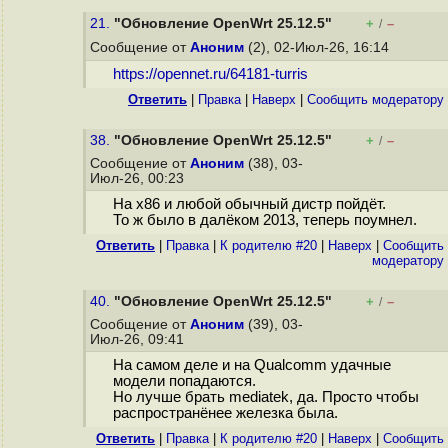
21.
"Обновление OpenWrt 25.12.5"
+
–
/
Сообщение от
Аноним
(2), 02-Июл-26, 16:14
https://opennet.ru/64181-turris
Ответить
|
Правка
|
Наверх
|
Cообщить модератору
38.
"Обновление OpenWrt 25.12.5"
+
–
/
Сообщение от
Аноним
(38), 03-
Июл-26, 00:23
На x86 и любой обычный дистр пойдёт.
То ж было в далёком 2013, теперь поумнел.
Ответить
|
Правка
|
К родителю #20
|
Наверх
|
Cообщить
модератору
40.
"Обновление OpenWrt 25.12.5"
+
–
/
Сообщение от
Аноним
(39), 03-
Июл-26, 09:41
На самом деле и на Qualcomm удачные
модели попадаются.
Но лучше брать mediatek, да. Просто чтобы
распространёнее железка была.
Ответить
|
Правка
|
К родителю #20
|
Наверх
|
Cообщить