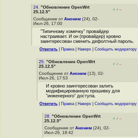
24.
"Обновление OpenWrt
+
–
/
25.12.5"
Сообщение от
Аноним
(24), 02-
Июл-26, 17:00
"Типичному хомячку" провайдер
настраивает. И он (провайдер) кровно
заинтересован сменить дефолтный пароль.
Ответить
|
Правка
|
Наверх
|
Cообщить модератору
25.
"Обновление OpenWrt
+
–
/
25.12.5"
Сообщение от
Аноним
(13), 02-
Июл-26, 17:53
И кровно заинтересован залить
модифицированную прошивку для
"инженерного" доступа.
Ответить
|
Правка
|
Наверх
|
Cообщить модератору
28.
"Обновление OpenWrt
+
–
/
25.12.5"
Сообщение от
Аноним
(24), 02-
Июл-26, 18:42