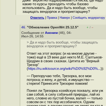
даже" вероятно подразумевается киска, где надо
какие-то курсы проходить чтобы базово
использовать. Да и надо быть вообще, чтобы
защищать вендорлок и проприетарщину?
Ответить
|
Правка
|
Наверх
|
Cообщить модератору
46.
"Обновление OpenWrt 25.12.5"
+
–
/
Сообщение от
Аноним
(46), 04-
Июл-26, 14:55
> Да и надо быть вообще, чтобы защищать
вендорлок и проприетарщину?
Ответ на этот вопрос (и на многие другие -
тоже) ещё в 19 веке дал некто М.Е. Салтыков-
Щедрин в своих сказках. Цитита из "Верный
Трезор"
(
https://ru.wikisource.org/wiki/%D0%92%D0%...
)):
— Препоручаю тебе, Трезорка, все мои
потроха; и жену, и детей, и имущество —
стереги! Принесите Трезорке помоев!
Понял ли Трезорка хозяйскую похвалу, или уж
сам собой, в силу собачьей природы, лай из
него, словно из пустой бочки, валил — только
совсем он с тех пор иссобачился. Одним
глазом спит, а другим глядит, не лезет ли кто в