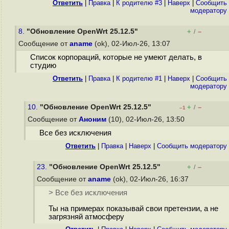
Ответить
|
Правка
|
К родителю #3
|
Наверх
|
Cообщить
модератору
8.
"Обновление OpenWrt 25.12.5"
+
–
/
Сообщение от
aname
(ok), 02-Июл-26, 13:07
Список корпораций, которые не умеют делать, в
студию
Ответить
|
Правка
|
К родителю #1
|
Наверх
|
Cообщить
модератору
10.
"Обновление OpenWrt 25.12.5"
+
–
/
–1
Сообщение от
Аноним
(10), 02-Июл-26, 13:50
Все без исключения
Ответить
|
Правка
|
Наверх
|
Cообщить модератору
23.
"Обновление OpenWrt 25.12.5"
+
–
/
Сообщение от
aname
(ok), 02-Июл-26, 16:37
> Все без исключения
Ты на примерах показывай свои претензии, а не
загрязняй атмосферу