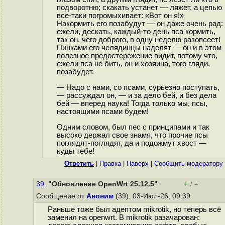
подворотню; скакать устанет — ляжет, а цепью
все-таки погромыхивает: «Вот он я!»
Накормить его позабудут — он даже очень рад:
ежели, дескать, каждый-то день пса кормить,
так он, чего доброго, в одну неделю разопсеет!
Пинками его челядинцы наделят — он и в этом
полезное предостережение видит, потому что,
ежели пса не бить, он и хозяина, того гляди,
позабудет.
— Надо с нами, со псами, сурьезно поступать,
— рассуждал он, — и за дело бей, и без дела
бей — вперед наука! Тогда только мы, псы,
настоящими псами будем!
Одним словом, был пес с принципами и так
высоко держал свое знамя, что прочие псы
поглядят-поглядят, да и подожмут хвост —
куды тебе!
Ответить
|
Правка
|
Наверх
|
Cообщить модератору
39.
"Обновление OpenWrt 25.12.5"
+
–
/
Сообщение от
Аноним
(39), 03-Июл-26, 09:39
Раньше тоже был адептом mikrotik, но теперь всё
заменил на openwrt. В mikrotik разачарован: