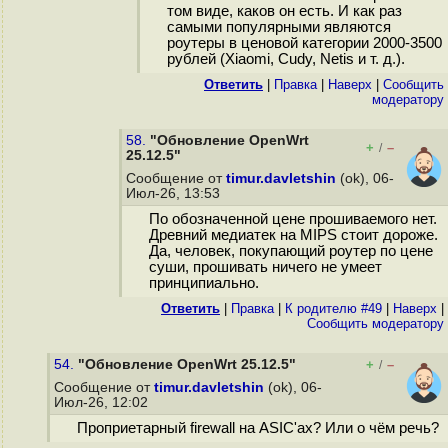
том виде, каков он есть. И как раз
самыми популярными являются
роутеры в ценовой категории 2000-3500
рублей (Xiaomi, Cudy, Netis и т. д.).
Ответить
|
Правка
|
Наверх
|
Cообщить
модератору
58.
"Обновление OpenWrt
+
–
/
25.12.5"
Сообщение от
timur.davletshin
(ok), 06-
Июл-26, 13:53
По обозначенной цене прошиваемого нет.
Древний медиатек на MIPS стоит дороже.
Да, человек, покупающий роутер по цене
суши, прошивать ничего не умеет
принципиально.
Ответить
|
Правка
|
К родителю #49
|
Наверх
|
Cообщить модератору
54.
"Обновление OpenWrt 25.12.5"
+
–
/
Сообщение от
timur.davletshin
(ok), 06-
Июл-26, 12:02
Проприетарный firewall на ASIC'ах? Или о чём речь?