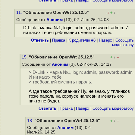
Ответить
|
Правка
|
Наверх
|
Cообщить модератору
11.
"Обновление OpenWrt 25.12.5"
+
–
/
–2
Сообщение от
Аноним
(13), 02-Июл-26, 14:03
D-Link - марка №1, login: admin, password: admin. И
ни каких тебе требований сменить пароль.
Ответить
|
Правка
|
К родителю #8
|
Наверх
|
Cообщить
модератору
15.
"Обновление OpenWrt 25.12.5"
+
–
/
Сообщение от
Аноним
(3), 02-Июл-26, 14:17
> D-Link - марка №1, login: admin, password: admin.
И ни каких тебе
> требований сменить пароль.
А где такое требование? Ну, не знаю, у тплинков
тоже пароль на корпусе написан и менять его
никто не будет.
Ответить
|
Правка
|
Наверх
|
Cообщить модератору
18.
"Обновление OpenWrt 25.12.5"
+
–
/
Сообщение от
Аноним
(13), 02-
Июл-26, 14:25