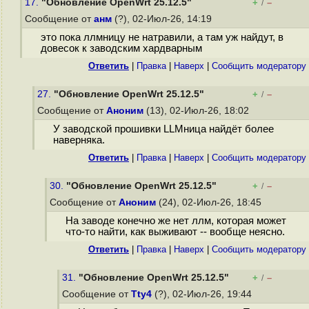
17.
"Обновление OpenWrt 25.12.5"
+
–
/
Сообщение от
анм
(?), 02-Июл-26, 14:19
это пока ллмницу не натравили, а там уж найдут, в
довесок к заводским хардварным
Ответить
|
Правка
|
Наверх
|
Cообщить модератору
27.
"Обновление OpenWrt 25.12.5"
+
–
/
Сообщение от
Аноним
(13), 02-Июл-26, 18:02
У заводской прошивки LLMница найдёт более
наверняка.
Ответить
|
Правка
|
Наверх
|
Cообщить модератору
30.
"Обновление OpenWrt 25.12.5"
+
–
/
Сообщение от
Аноним
(24), 02-Июл-26, 18:45
На заводе конечно же нет ллм, которая может
что-то найти, как выживают -- вообще неясно.
Ответить
|
Правка
|
Наверх
|
Cообщить модератору
31.
"Обновление OpenWrt 25.12.5"
+
–
/
Сообщение от
Tty4
(?), 02-Июл-26, 19:44