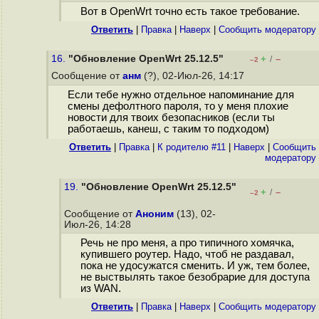
Вот в OpenWrt точно есть такое требование.
Ответить
|
Правка
|
Наверх
|
Cообщить модератору
16.
"Обновление OpenWrt 25.12.5"
+
–
/
–2
Сообщение от
анм
(?), 02-Июл-26, 14:17
Если тебе нужно отдельное напоминание для
смены дефолтного пароля, то у меня плохие
новости для твоих безопасников (если ты
работаешь, канеш, с таким то подходом)
Ответить
|
Правка
|
К родителю #11
|
Наверх
|
Cообщить
модератору
19.
"Обновление OpenWrt 25.12.5"
+
–
/
–2
Сообщение от
Аноним
(13), 02-
Июл-26, 14:28
Речь не про меня, а про типичного хомячка,
купившего роутер. Надо, чтоб не раздавал,
пока не удосужатся сменить. И уж, тем более,
не выствылять такое безобраpие для доступа
из WAN.
Ответить
|
Правка
|
Наверх
|
Cообщить модератору