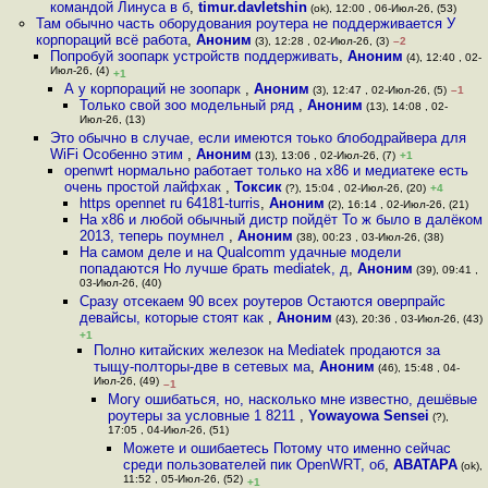
командой Линуса в б
,
timur.davletshin
(ok), 12:00 , 06-Июл-26, (53)
Там обычно часть оборудования роутера не поддерживается У
корпораций всё работа
,
Аноним
(3), 12:28 , 02-Июл-26, (3)
–2
Попробуй зоопарк устройств поддерживать
,
Аноним
(4), 12:40 , 02-
Июл-26, (4)
+1
А у корпораций не зоопарк
,
Аноним
(3), 12:47 , 02-Июл-26, (5)
–1
Только свой зоо модельный ряд
,
Аноним
(13), 14:08 , 02-
Июл-26, (13)
Это обычно в случае, если имеются тоько блободрайвера для
WiFi Особенно этим
,
Аноним
(13), 13:06 , 02-Июл-26, (7)
+1
openwrt нормально работает только на x86 и медиатеке есть
очень простой лайфхак
,
Токсик
(?), 15:04 , 02-Июл-26, (20)
+4
https opennet ru 64181-turris
,
Аноним
(2), 16:14 , 02-Июл-26, (21)
На x86 и любой обычный дистр пойдёт То ж было в далёком
2013, теперь поумнел
,
Аноним
(38), 00:23 , 03-Июл-26, (38)
На самом деле и на Qualcomm удачные модели
попадаются Но лучше брать mediatek, д
,
Аноним
(39), 09:41 ,
03-Июл-26, (40)
Сразу отсекаем 90 всех роутеров Остаются оверпрайс
девайсы, которые стоят как
,
Аноним
(43), 20:36 , 03-Июл-26, (43)
+1
Полно китайских железок на Mediatek продаются за
тыщу-полторы-две в сетевых ма
,
Аноним
(46), 15:48 , 04-
Июл-26, (49)
–1
Могу ошибаться, но, насколько мне известно, дешёвые
роутеры за условные 1 8211
,
Yowayowa Sensei
(?),
17:05 , 04-Июл-26, (51)
Можете и ошибаетесь Потому что именно сейчас
среди пользователей пик OpenWRT, об
,
ABATAPA
(ok),
11:52 , 05-Июл-26, (52)
+1