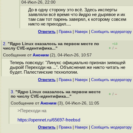
04-Июл-26, 22:00
До в одну сторону это всё. Здесь иксперты
заявляли всё время что йидро не дырявое и их
там сам тот парень заверял, к которому совсем
никто не приходил....
Ответить
|
Правка
|
Наверх
|
Cообщить модератору
2.
"Ядро Linux оказалось на первом месте по
+13
+
–
числу CVE-идентифика..."
/
Сообщение от
Аноним
(2), 04-Июл-26, 10:57
Теперь повсюду: "Линукс официально признан зияющей
дырой! Переходи на ...". Объяснения же никто читать не
будет. Палестинские технологии.
Ответить
|
Правка
|
Наверх
|
Cообщить модератору
3.
"Ядро Linux оказалось на первом месте
+
–
/
по числу CVE-идентифика..."
Сообщение от
Аноним
(3), 04-Июл-26, 11:05
>Переходи на
https://opennet.ru/65697-freebsd
Ответить
|
Правка
|
Наверх
|
Cообщить модератору