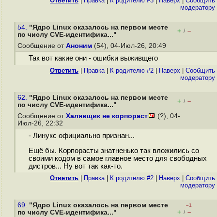
Ответить
|
Правка
|
К родителю #3
|
Наверх
|
Cообщить
модератору
54.
"Ядро Linux оказалось на первом месте
+
–
/
по числу CVE-идентифика..."
Сообщение от
Аноним
(54), 04-Июл-26, 20:49
Так вот какие они - ошибки выживщего
Ответить
|
Правка
|
К родителю #2
|
Наверх
|
Cообщить
модератору
62.
"Ядро Linux оказалось на первом месте
+
–
/
по числу CVE-идентифика..."
Сообщение от
Халявщик не корпораст
(?), 04-
Июл-26, 22:32
- Линукс официально признан...
Ещё бы. Корпорасты знатненько так вложились со
своими кодом в самое главное место для свободных
дистров... Ну вот так как-то.
Ответить
|
Правка
|
К родителю #2
|
Наверх
|
Cообщить
модератору
69.
"Ядро Linux оказалось на первом месте
–1
+
–
по числу CVE-идентифика..."
/