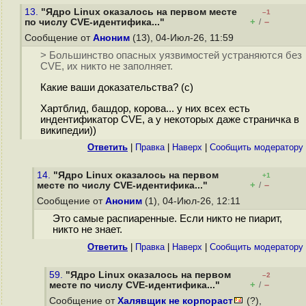
13.
"Ядро Linux оказалось на первом месте
–1
+
–
по числу CVE-идентифика..."
/
Сообщение от
Аноним
(13), 04-Июл-26, 11:59
> Большинство опасных уязвимостей устраняются без
CVE, их никто не заполняет.
Какие ваши доказательства? (с)
Хартблид, башдор, корова... у них всех есть
индентификатор CVE, а у некоторых даже страничка в
википедии))
Ответить
|
Правка
|
Наверх
|
Cообщить модератору
14.
"Ядро Linux оказалось на первом
+1
+
–
месте по числу CVE-идентифика..."
/
Сообщение от
Аноним
(1), 04-Июл-26, 12:11
Это самые распиаренные. Если никто не пиарит,
никто не знает.
Ответить
|
Правка
|
Наверх
|
Cообщить модератору
59.
"Ядро Linux оказалось на первом
–2
+
–
месте по числу CVE-идентифика..."
/
Сообщение от
Халявщик не корпораст
(?),