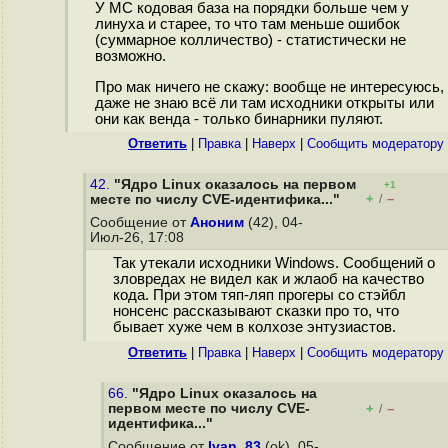
У МС кодовая база на порядки больше чем у
линуха и старее, то что там меньше ошибок
(суммарное колличество) - статистически не
возможно.
Про мак ничего не скажу: вообще не интересуюсь,
даже не знаю всё ли там исходники открыты или
они как венда - только бинарники пуляют.
Ответить
|
Правка
|
Наверх
|
Cообщить модератору
42.
"Ядро Linux оказалось на первом
+1
+
–
месте по числу CVE-идентифика..."
/
Сообщение от
Аноним
(42), 04-
Июл-26, 17:08
Так утекали исходники Windows. Сообщений о
зловредах не видел как и жлаоб на качество
кода. При этом тяп-ляп прогеры со стэйбл
нонсенс рассказывают сказки про то, что
бывает хуже чем в колхозе энтузиастов.
Ответить
|
Правка
|
Наверх
|
Cообщить модератору
66.
"Ядро Linux оказалось на
первом месте по числу CVE-
+
–
/
идентифика..."
Сообщение от
Ivan_83
(ok), 05-