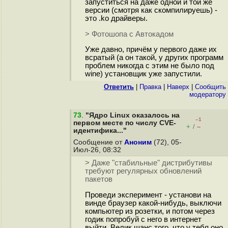
запуститься на даже одной и той же
версии (смотря как скомпилируешь) -
это .ko драйверы.
> Фотошопа с Автокадом
Уже давно, причём у первого даже их
всратый (а он такой, у других программ
проблем никогда с этим не было под
wine) установщик уже запустили.
Ответить
|
Правка
|
Наверх
|
Cообщить
модератору
73
.
"Ядро Linux оказалось на
–1
первом месте по числу CVE-
+
–
/
идентифика..."
Сообщение от
Аноним
(72), 05-
Июл-26, 08:32
> Даже "стабильные" дистрибутивы
требуют регулярных обновлений
пакетов
Проведи эксперимент - установи на
винде браузер какой-нибудь, выключи
компьютер из розетки, и потом через
годик попробуй с него в интернет
выйти. Велик шанс того, что у тебя оно