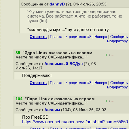
Сообщение от
dannyD
(?), 04-Июл-26, 20:53
>>у меня уже есть настоящая операционная
система. Все работает. А что не работает, то не
нужно(tm).
"миллиарды мух...." ну и далее по тексту.
Ответить
|
Правка
|
К родителю #8
|
Наверх
|
Cообщить
модератору
85
.
"Ядро Linux оказалось на первом
+
–
/
месте по числу CVE-идентифика..."
Сообщение от
Анонимный БСДун
(?), 05-
Июл-26, 14:17
Поддерживаю!
Ответить
|
Правка
|
К родителю #3
|
Наверх
|
Cообщить
модератору
104
.
"Ядро Linux оказалось на первом
+
–
/
месте по числу CVE-идентифика..."
Сообщение от
Аноним
(104), 08-Июл-26, 03:02
Про FreeBSD
https://www.opennet.ru/opennews/art.shtml?num=65860