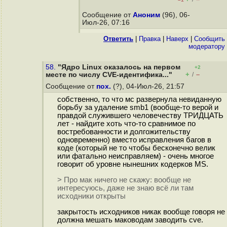
Сообщение от
Аноним
(96), 06-
Июл-26, 07:16
Ответить
|
Правка
|
Наверх
|
Cообщить
модератору
58.
"Ядро Linux оказалось на первом
+2
+
–
месте по числу CVE-идентифика..."
/
Сообщение от
пох.
(?), 04-Июл-26, 21:57
собственно, то что мс развернула невиданную
борьбу за удаление smb1 (вообще-то верой и
правдой служившего человечеству ТРИДЦАТЬ
лет - найдите хоть что-то сравнимое по
востребованности и долгожительству
одновременно) вместо исправления багов в
коде (который не то чтобы бесконечно велик
или фатально неисправляем) - очень многое
говорит об уровне нынешних кодерков MS.
> Про мак ничего не скажу: вообще не
интересуюсь, даже не знаю всё ли там
исходники открыты
закрытость исходников никак вообще говоря не
должна мешать маководам заводить cve.