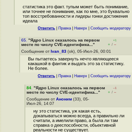
статистика это факт. тупым может быть понимание,
или точнее не понимание, как по мне, это буквально
топ восстребованности и лидеры гонки достижения
идеала
Ответить
|
Правка
|
Наверх
|
Cообщить модератору
65.
"Ядро Linux оказалось на первом
+1
+
–
месте по числу CVE-идентифика..."
/
Сообщение от
Ivan_83
(ok), 05-Июл-26, 00:01
Вы пытаетесь завернуть нечто являющееся
какашкой в фантик и выдать это за статистику.
Не более.
Ответить
|
Правка
|
Наверх
|
Cообщить модератору
84
.
"Ядро Linux оказалось на первом
–1
+
–
месте по числу CVE-идентифика..."
/
Сообщение от
Аноним
(33), 05-
Июл-26, 14:07
ну это статистика, уж какая есть,
докапываться можно всегда, а правильно ли
считали, а имелили право, а была ли там
справка о дееспособности, обьективной
реальности не существует.