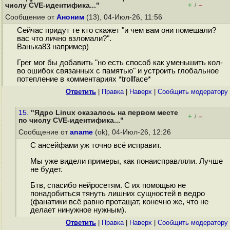
+
–
числу CVE-идентифика..."
/
Сообщение от
Аноним
(13), 04-Июл-26, 11:56
Сейчас придут те кто скажет "и чем вам они помешали?
вас что лично взломали?".
Ванька83 например)
Грег мог бы добавить "но есть способ как уменьшить кол-
во ошибок связанных с памятью" и устроить глобальное
потепление в комментариях *trollface*
Ответить
|
Правка
|
Наверх
|
Cообщить модератору
15.
"Ядро Linux оказалось на первом месте
+
–
/
по числу CVE-идентифика..."
Сообщение от
aname
(ok), 04-Июл-26, 12:26
С ансейфами уж точно всё исправит.
Мы уже видели примеры, как понаисправляли. Лучше
не будет.
Бтв, спасибо нейросетям. С их помощью не
понадобиться тянуть лишних сущностей в ведро
(фанатики всё равно протащат, конечно же, что не
делает нинужное нужным).
Ответить
|
Правка
|
Наверх
|
Cообщить модератору