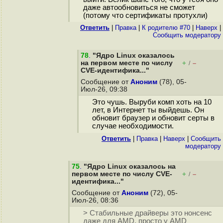
даже автообновиться не сможет
(потому что сертификаты протухли)
Ответить
|
Правка
|
К родителю #70
|
Наверх
|
Cообщить модератору
78
.
"Ядро Linux оказалось
на первом месте по числу
+
–
/
CVE-идентифика..."
Сообщение от
Аноним
(78), 05-
Июл-26, 09:38
Это чушь. Выруби комп хоть на 10
лет, в Интернет ты выйдешь. Он
обновит браузер и обновит серты в
случае необходимости.
Ответить
|
Правка
|
Наверх
|
Cообщить
модератору
75
.
"Ядро Linux оказалось на
первом месте по числу CVE-
+
–
/
идентифика..."
Сообщение от
Аноним
(72), 05-
Июл-26, 08:36
> Стабильные драйверы это нонсенс
даже для AMD, просто у AMD