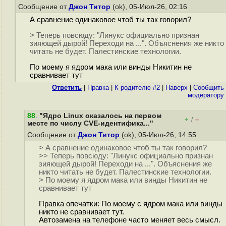
Сообщение от
Джон Титор
(ok), 05-Июл-26, 02:16
А сравнение одинаковое чтоб ты так говорил?
> Теперь повсюду: "Линукс официально признан
зияющей дырой! Переходи на ...". Объяснения же никто
читать не будет. Палестинские технологии.
По моему я ядром мака или винды Никитин не
сравнивает тут
Ответить
|
Правка
|
К родителю #2
|
Наверх
|
Cообщить
модератору
88
.
"Ядро Linux оказалось на первом
+
–
/
месте по числу CVE-идентифика..."
Сообщение от
Джон Титор
(ok), 05-Июл-26, 14:55
> А сравнение одинаковое чтоб ты так говорил?
>> Теперь повсюду: "Линукс официально признан
зияющей дырой! Переходи на ...". Объяснения же
никто читать не будет. Палестинские технологии.
> По моему я ядром мака или винды Никитин не
сравнивает тут
Правка опечатки: По моему с ядром мака или винды
никто не сравнивает тут.
Автозамена на телефоне часто меняет весь смысл.