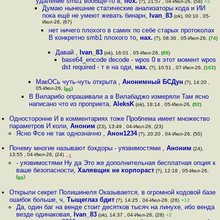
удаление smb1 вообще-то в
,
пох.
(?), 21:57 , 04-Июл-26, (58)
+2
Думаю нынешние статические анализаторы кода и ИИ
пока ещё не умеют жевать бинарн
,
Ivan_83
(ok), 00:10 , 05-
Июл-26, (67)
нет ничего плохого в самих по себе старых протоколах
В конкретно smb1 плохого то
,
нах.
(?), 08:36 , 05-Июл-26, (
74
)
Давай
,
Ivan_83
(ok), 16:01 , 05-Июл-26, (
89
)
base64_encode decode - wpos 0 в этот момент wpos
dst required - т е на оди
,
нах.
(?), 10:51 , 07-Июл-26, (
102
)
МакОСь чуть-чуть открыта
,
Анонимный БСДун
(?), 14:20 ,
05-Июл-26, (
)
86
В Виларибо опрашивали а в Вилабаджо измеряли Там ясно
написано что из проприета
,
AleksK
(ok), 18:14 , 05-Июл-26, (
92
)
Односторонне И в комментариях тоже Проблема имеет множество
параметров И коли
,
Аноним
(23), 13:49 , 04-Июл-26, (23)
Ясно Фсе не так однозначно
,
Анон1234
(?), 20:20 , 04-Июл-26, (50)
Почему многие называют бэкдоры - уязвимостями
,
Аноним
(24),
13:55 , 04-Июл-26, (24)
–1
- уязвимостями Ну да Это же дополнительная бесплатная опция к
ваше безопасности
,
Халявщик не корпораст
(?), 12:18 , 05-Июл-26,
(
)
80
Открыли секрет Полишинеля Оказывается, в огромной кодовой базе
ошибок больше, ч
,
Тыщеглаз бдит
(?), 14:25 , 04-Июл-26, (26)
+12
Да, один баг на венде стоит десятков тысяч на линухе, ибо венда
везде одинаковая
,
Ivan_83
(ok), 14:37 , 04-Июл-26, (28)
+2