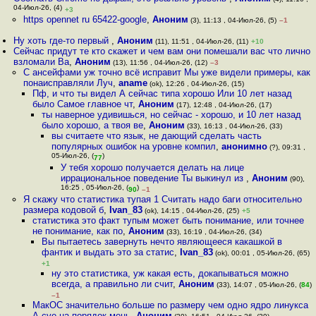
04-Июл-26, (4)
+3
https opennet ru 65422-google
,
Аноним
(3), 11:13 , 04-Июл-26, (5)
–1
Ну хоть где-то первый
,
Аноним
(11), 11:51 , 04-Июл-26, (11)
+10
Сейчас придут те кто скажет и чем вам они помешали вас что лично
взломали Ва
,
Аноним
(13), 11:56 , 04-Июл-26, (12)
–3
С ансейфами уж точно всё исправит Мы уже видели примеры, как
понаисправляли Луч
,
aname
(ok), 12:26 , 04-Июл-26, (15)
Пф, и что ты видел А сейчас типа хорошо Или 10 лет назад
было Самое главное чт
,
Аноним
(17), 12:48 , 04-Июл-26, (17)
ты наверное удивишься, но сейчас - хорошо, и 10 лет назад
было хорошо, а твоя ве
,
Аноним
(33), 16:13 , 04-Июл-26, (33)
вы считаете что язык, не дающий сделать часть
популярных ошибок на уровне компил
,
анонимно
(?), 09:31 ,
05-Июл-26, (
)
77
У тебя хорошо получается делать на лице
иррациональное поведение Ты выкинул из
,
Аноним
(90),
16:25 , 05-Июл-26, (
)
90
–1
Я скажу что статистика тупая 1 Считать надо баги относительно
размера кодовой б
,
Ivan_83
(ok), 14:15 , 04-Июл-26, (25)
+5
статистика это факт тупым может быть понимание, или точнее
не понимание, как по
,
Аноним
(33), 16:19 , 04-Июл-26, (34)
Вы пытаетесь завернуть нечто являющееся какашкой в
фантик и выдать это за статис
,
Ivan_83
(ok), 00:01 , 05-Июл-26, (65)
+1
ну это статистика, уж какая есть, докапываться можно
всегда, а правильно ли счит
,
Аноним
(33), 14:07 , 05-Июл-26, (
84
)
–1
МакОС значительно больше по размеру чем одно ядро линукса
А cve на порядок мень
,
Аноним