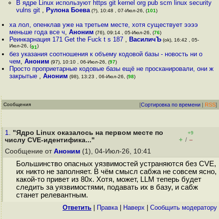
В ядре Linux используют https git kernel org pub scm linux security
vulns git
,
Рулона Боева
(?), 10:48 , 07-Июл-26, (
101
)
ха лол, опенклав уже на третьем месте, хотя существует ээээ
меньше года все ч
,
Аноним
(76), 09:14 , 05-Июл-26, (
76
)
Реинкарнация 171 Get the Fuck t s 187
,
ВасиличЪ
(ok), 16:42 , 05-
Июл-26, (
)
91
без указания соотношения к объему кодовой базы - новость ни о
чем
,
Аноним
(97), 10:10 , 06-Июл-26, (
97
)
Просто проприетарные кодовые базы ещё не просканировали, они ж
закрытые
,
Аноним
(98), 13:23 , 06-Июл-26, (
98
)
Сообщения
[
Сортировка по времени
|
RSS
]
1.
"Ядро Linux оказалось на первом месте по
+9
+
–
числу CVE-идентифика..."
/
Сообщение от
Аноним
(1), 04-Июл-26, 10:41
Большинство опасных уязвимостей устраняются без CVE,
их никто не заполняет. В чём смысл сабжа не совсем ясно,
какой-то привет из 80х. Хотя, может, LLM теперь будет
следить за уязвимостями, подавать их в базу, и сабж
станет релевантным.
Ответить
|
Правка
|
Наверх
|
Cообщить модератору