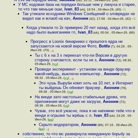
(39), 16:51 , 04-Июл-26, (39)
У МС кодовая база на порядки больше чем у линуха и старее,
то что там меньше оши
,
Ivan_83
(ok), 16:54 , 04-Июл-26, (40)
+1
Так утекали исходники Windows Сообщений о зловредах не
видел как и жлаоб на кач
,
Аноним
(42), 17:08 , 04-Июл-26, (42)
+1
Когда утекали то 2к примерно 20 лет назад, когда это всё
надо было выжиганием гл
,
Ivan_83
(ok), 00:04 , 05-Июл-26, (66)
Прогресс в Loonix бинарники с прошлого ядра не
запускаются на новой версии Фото
,
Bottle
(?), 04:26 , 05-
Июл-26, (70)
–1
Ты с 6 x на 3 x переехал что-ли Версии в другую
сторону считаются, если ты не з
,
Аноним
(72), 08:30 ,
05-Июл-26, (
)
72
Проведи эксперимент - установи на винде браузер
какой-нибудь, выключи компьютер
,
Аноним
(72),
08:32 , 05-Июл-26, (
)
73
–1
Это чушь Выруби комп хоть на 10 лет, в Интернет
ты выйдешь Он обновит браузер
,
Аноним
(78),
09:38 , 05-Июл-26, (
)
78
На винде зато настолько стабильные дрова, что
приложения могут даже не загрузи
,
Аноним
(72),
08:36 , 05-Июл-26, (
)
75
Чувак, это всё ужасно, пока я не напомню тебе что в
венде и огрызке ты жрёшь с л
,
Ivan_83
(ok), 23:29 , 05-
Июл-26, (
)
95
Скрыто модератором
,
Аноним
(96), 07:16 , 06-Июл-26,
(
)
96
–1
собственно, то что мс развернула невиданную борьбу за