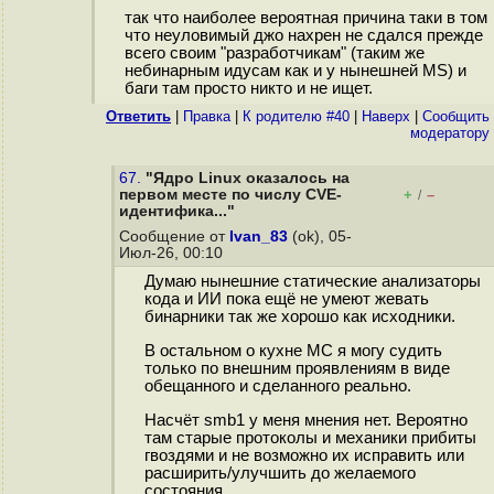
так что наиболее вероятная причина таки в том
что неуловимый джо нахрен не сдался прежде
всего своим "разработчикам" (таким же
небинарным идусам как и у нынешней MS) и
баги там просто никто и не ищет.
Ответить
|
Правка
|
К родителю #40
|
Наверх
|
Cообщить
модератору
67.
"Ядро Linux оказалось на
первом месте по числу CVE-
+
–
/
идентифика..."
Сообщение от
Ivan_83
(ok), 05-
Июл-26, 00:10
Думаю нынешние статические анализаторы
кода и ИИ пока ещё не умеют жевать
бинарники так же хорошо как исходники.
В остальном о кухне МС я могу судить
только по внешним проявлениям в виде
обещанного и сделанного реально.
Насчёт smb1 у меня мнения нет. Вероятно
там старые протоколы и механики прибиты
гвоздями и не возможно их исправить или
расширить/улучшить до желаемого
состояния.