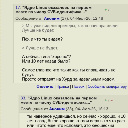
17.
"Ядро Linux оказалось на первом
+
–
/
месте по числу CVE-идентифика..."
Сообщение от
Аноним
(17), 04-Июл-26, 12:48
> Мы уже видели примеры, как понаисправляли.
Лучше не будет.
Пф, и что ты видел?
> Лучше не будет.
А сейчас типа "хорошо"?
Или 10 лет назад было?
Самое главное что таких как ты спрашивать не
будут.
Просто отправят на Хурд за идеальным кодом.
Ответить
|
Правка
|
Наверх
|
Cообщить модератору
33.
"Ядро Linux оказалось на первом
+
–
/
месте по числу CVE-идентифика..."
Сообщение от
Аноним
(33), 04-Июл-26, 16:13
ты наверное удивишься, но сейчас - хорошо, и 10
лет назад было хорошо, а твоя вера в то что раст
или чтото еще что испоавит, это юношеский