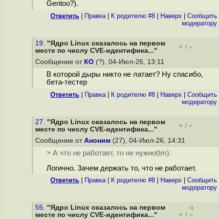
Gentoo?).
Ответить
|
Правка
|
К родителю #8
|
Наверх
|
Cообщить
модератору
19.
"Ядро Linux оказалось на первом
+
–
/
месте по числу CVE-идентифика..."
Сообщение от
КО
(?), 04-Июл-26, 13:11
В которой дыры никто не латает? Ну спасибо,
бета-тестер
Ответить
|
Правка
|
К родителю #8
|
Наверх
|
Cообщить
модератору
27.
"Ядро Linux оказалось на первом
+
–
/
месте по числу CVE-идентифика..."
Сообщение от
Аноним
(27), 04-Июл-26, 14:31
> А что не работает, то не нужно(tm).
Логично. Зачем держать то, что не работает.
Ответить
|
Правка
|
К родителю #8
|
Наверх
|
Cообщить
модератору
55.
"Ядро Linux оказалось на первом
–1
+
–
месте по числу CVE-идентифика..."
/