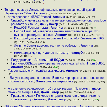
22:00 , 04-Июл-26, (59)
–2
Теперь повсюду Линукс официально признан зияющей дырой
Переходи на Объя
,
Аноним
(2), 10:57 , 04-Июл-26, (2)
+13
https opennet ru 65697-freebsd
,
Аноним
(3), 11:05 , 04-Июл-26, (3)
Спасибо, у меня уже есть настоящая операционная система Все
работает А что не
,
Да ну нахер
(?), 11:17 , 04-Июл-26, (8)
+2
ReactOS Респект тогда
,
Аноним
(3), 11:28 , 04-Июл-26, (9)
+4
После FreeBsd, наверное станешь властелином мира ,Или
нужно переходить на Linux
,
Аноним
(10), 11:39 , 04-Июл-26, (10)
–1
В которой дыры никто не латает Ну спасибо, бета-тестер
,
КО
(?), 13:11 , 04-Июл-26, (19)
Логично Зачем держать то, что не работает
,
Аноним
(27),
14:31 , 04-Июл-26, (27)
миллиарды мух ну и далее по тексту
,
dannyD
(?), 20:53 , 04-
Июл-26, (55)
–1
Поддерживаю
,
Анонимный БСДун
(?), 14:17 , 05-Июл-26, (
85
)
Про FreeBSDhttps www opennet ru opennews art shtml num 65860
,
Аноним
(104), 03:02 , 08-Июл-26, (
104
)
Так вот какие они - ошибки выживщего
,
Аноним
(54), 20:49 , 04-Июл-26,
(54)
- Линукс официально признан Ещё бы Корпорасты знатненько так
вложились со сво
,
Халявщик не корпораст
(?), 22:32 , 04-Июл-26, (62)
А сравнение одинаковое чтоб ты так говорил По моему я ядром
мака или винды Ники
,
Джон Титор
(ok), 02:16 , 05-Июл-26, (69)
–1
Правка опечатки По моему с ядром мака или винды никто не
сравнивает тут Автозам
,
Джон Титор
(ok), 14:55 , 05-Июл-26, (
88
)
Обогнать Chrome по дырам, это реально уровень
,
Аноним
(4), 11:10 ,