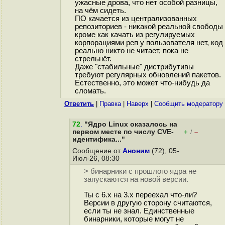
ужасные дрова, что нет особой разницы,
на чём сидеть.
ПО качается из централизованных
репозиториев - никакой реальной свободы
кроме как качать из регулируемых
корпорациями реп у пользователя нет, код
реально никто не читает, пока не
стрельнёт.
Даже "стабильные" дистрибутивы
требуют регулярных обновлений пакетов.
Естественно, это может что-нибудь да
сломать.
Ответить
|
Правка
|
Наверх
|
Cообщить модератору
72
.
"Ядро Linux оказалось на
первом месте по числу CVE-
+
–
/
идентифика..."
Сообщение от
Аноним
(72), 05-
Июл-26, 08:30
> бинарники с прошлого ядра не
запускаются на новой версии.
Ты с 6.x на 3.x переехал что-ли?
Версии в другую сторону считаются,
если ты не знал. Единственные
бинарники, которые могут не