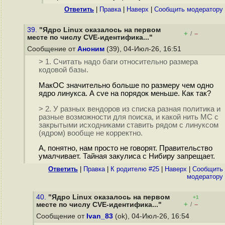
Ответить
|
Правка
|
Наверх
|
Cообщить модератору
39.
"Ядро Linux оказалось на первом
+
–
/
месте по числу CVE-идентифика..."
Сообщение от
Аноним
(39), 04-Июл-26, 16:51
> 1. Считать надо баги относительно размера
кодовой базы.
МакОС значительно больше по размеру чем одно
ядро линукса. А cve на порядок меньше. Как так?
> 2. У разных вендоров из списка разная политика и
разные возможности для поиска, и какой нить МС с
закрытыми исходниками ставить рядом с линуксом
(ядром) вообще не корректно.
А, понятно, нам просто не говорят. Правительство
умалчивает. Тайная закулиса с Нибиру запрещает.
Ответить
|
Правка
|
К родителю #25
|
Наверх
|
Cообщить
модератору
40.
"Ядро Linux оказалось на первом
+1
+
–
месте по числу CVE-идентифика..."
/
Сообщение от
Ivan_83
(ok), 04-Июл-26, 16:54