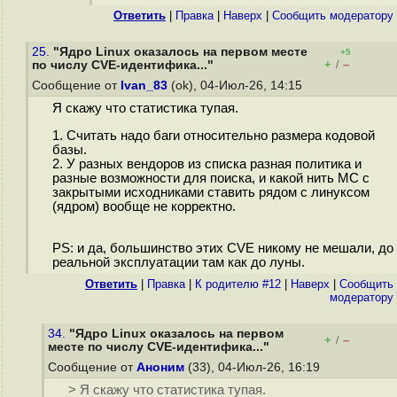
Ответить
|
Правка
|
Наверх
|
Cообщить модератору
25.
"Ядро Linux оказалось на первом месте
+5
+
–
по числу CVE-идентифика..."
/
Сообщение от
Ivan_83
(ok), 04-Июл-26, 14:15
Я скажу что статистика тупая.
1. Считать надо баги относительно размера кодовой
базы.
2. У разных вендоров из списка разная политика и
разные возможности для поиска, и какой нить МС с
закрытыми исходниками ставить рядом с линуксом
(ядром) вообще не корректно.
PS: и да, большинство этих CVE никому не мешали, до
реальной эксплуатации там как до луны.
Ответить
|
Правка
|
К родителю #12
|
Наверх
|
Cообщить
модератору
34.
"Ядро Linux оказалось на первом
+
–
/
месте по числу CVE-идентифика..."
Сообщение от
Аноним
(33), 04-Июл-26, 16:19
> Я скажу что статистика тупая.