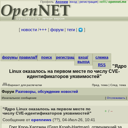
Профиль:
Аноним
(
вход
|
регистрация
)
неRU
opennet.me
[
новости
/
+++
|
форум
|
теги
|
]
форумы
правила/FAQ
поиск
регистрация
вход/
слежка
выход
RSS
"Ядро
Linux оказалось на первом месте по числу CVE-
идентификаторов уязвимостей"
Вариант для распечатки
Пред. тема
|
След. тема
Форум
Разговоры, обсуждение новостей
Изначальное сообщение
[
Отслеживать
]
"Ядро Linux оказалось на первом месте по
+
–
/
числу CVE-идентификаторов уязвимостей"
Сообщение от
opennews
(??), 04-Июл-26, 10:41
Грег Кроа-Хартман (Greg Kroah-Hartman), отвечающий за