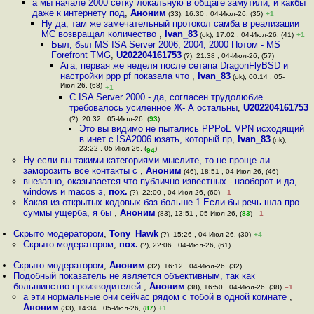
а мы начале 2000 сетку локальную в общаге замутили, и какбы
даже к интернету под
,
Аноним
(33), 16:30 , 04-Июл-26, (35)
+1
Ну да, там же замечательный протокол самба в реализации
МС возвращал количество
,
Ivan_83
(ok), 17:02 , 04-Июл-26, (41)
+1
Был, был MS ISA Server 2006, 2004, 2000 Потом - MS
Forefront TMG
,
U202204161753
(?), 21:38 , 04-Июл-26, (57)
Ага, первая же неделя после сетапа DragonFlyBSD и
настройки ppp pf показала что
,
Ivan_83
(ok), 00:14 , 05-
Июл-26, (68)
+1
С ISA Server 2000 - да, согласен трудолюбие
требовалось усиленное Ж- А остальны
,
U202204161753
(?), 20:32 , 05-Июл-26, (
93
)
Это вы видимо не пытались PPPoE VPN исходящий
в инет с ISA2006 юзать, который пр
,
Ivan_83
(ok),
23:22 , 05-Июл-26, (
)
94
Ну если вы такими категориями мыслите, то не проще ли
заморозить все контакты с
,
Аноним
(46), 18:51 , 04-Июл-26, (46)
внезапно, оказывается что публично известных - наоборот и да,
windows и macos э
,
пох.
(?), 22:00 , 04-Июл-26, (60)
–1
Какая из открытых кодовых баз больше 1 Если бы речь шла про
суммы ущерба, я бы
,
Аноним
(83), 13:51 , 05-Июл-26, (
83
)
–1
Скрыто модератором
,
Tony_Hawk
(?), 15:26 , 04-Июл-26, (30)
+4
Скрыто модератором
,
пох.
(?), 22:06 , 04-Июл-26, (61)
Скрыто модератором
,
Аноним
(32), 16:12 , 04-Июл-26, (32)
Подобный показатель не является объективным, так как
большинство производителей
,
Аноним
(38), 16:50 , 04-Июл-26, (38)
–1
а эти нормальные они сейчас рядом с тобой в одной комнате
,
Аноним
(33), 14:34 , 05-Июл-26, (
87
)
+1