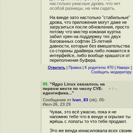
настолько ужасные дрова, что нет
особой разницы, на чём сидеть.
На винде зато настолько "стабильные"
дрова, что приложения могут даже не
загрузиться после обновления, просто
потому что мистер кожаная куртка
забил хрен на поддержку тех двух
багованных софтин 15-летней
давности, которые без вмешательства
со стороны драйвера либо ломаются в
интерфейсе, либо вообще крашатся от
переполнения буфера.
Ответить
|
Правка
|
К родителю #70
|
Наверх
|
Cообщить модератору
95
.
"Ядро Linux оказалось на
первом месте по числу CVE-
+
–
/
идентифика..."
Сообщение от
Ivan_83
(ok), 05-
Июл-26, 23:29
Чувак, это всё ужасно, пока я не
напомню тебе что в венде и огрызке ты
жрёшь с лопаты то что тебе продают.
Это же венда изнасиловала всех своим