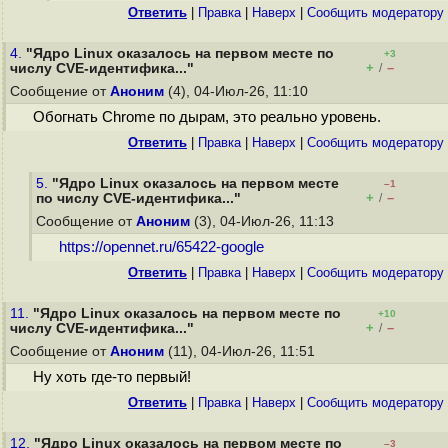
Ответить
|
Правка
|
Наверх
|
Cообщить модератору
4.
"Ядро Linux оказалось на первом месте по
+3
+
–
числу CVE-идентифика..."
/
Сообщение от
Аноним
(4), 04-Июл-26, 11:10
Обогнать Chrome по дырам, это реально уровень.
Ответить
|
Правка
|
Наверх
|
Cообщить модератору
5.
"Ядро Linux оказалось на первом месте
–1
+
–
по числу CVE-идентифика..."
/
Сообщение от
Аноним
(3), 04-Июл-26, 11:13
https://opennet.ru/65422-google
Ответить
|
Правка
|
Наверх
|
Cообщить модератору
11.
"Ядро Linux оказалось на первом месте по
+10
+
–
числу CVE-идентифика..."
/
Сообщение от
Аноним
(11), 04-Июл-26, 11:51
Ну хоть где-то первый!
Ответить
|
Правка
|
Наверх
|
Cообщить модератору
12.
"Ядро Linux оказалось на первом месте по
–3