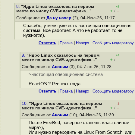
8.
"Ядро Linux оказалось на первом
+2
+
–
месте по числу CVE-идентифика..."
/
Сообщение от
Да ну нахер
(?), 04-Июл-26, 11:17
Спасибо, у меня уже есть настоящая операционная
система. Все работает. А что не работает, то не
нужно(tm).
Ответить
|
Правка
|
Наверх
|
Cообщить модератору
9.
"Ядро Linux оказалось на первом
+4
+
–
месте по числу CVE-идентифика..."
/
Сообщение от
Аноним
(3), 04-Июл-26, 11:28
>настоящая операционная система
ReactOS ? Респект тогда.
Ответить
|
Правка
|
Наверх
|
Cообщить модератору
10.
"Ядро Linux оказалось на первом
–1
+
–
месте по числу CVE-идентифика..."
/
Сообщение от
Аноним
(10), 04-Июл-26, 11:39
После FreeBsd, наверное станешь властелином
мира?),
Или нужно переходить на Linux From Scratch, или