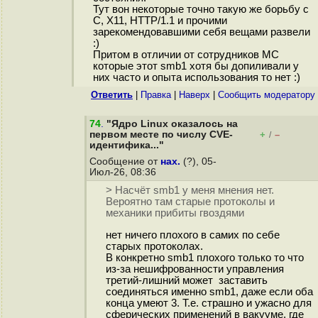
Тут вон некоторые точно такую же борьбу с
C, X11, HTTP/1.1 и прочими
зарекомендовавшими себя вещами развели
:)
Притом в отличии от сотрудников МС
которые этот smb1 хотя бы допиливали у
них часто и опыта использования то нет :)
Ответить
|
Правка
|
Наверх
|
Cообщить модератору
74
.
"Ядро Linux оказалось на
первом месте по числу CVE-
+
–
/
идентифика..."
Сообщение от
нах.
(?), 05-
Июл-26, 08:36
> Насчёт smb1 у меня мнения нет.
Вероятно там старые протоколы и
механики прибиты гвоздями
нет ничего плохого в самих по себе
старых протоколах.
В конкретно smb1 плохого только то что
из-за нешифрованности управления
третий-лишний может заставить
соединяться именно smb1, даже если оба
конца умеют 3. Т.е. страшно и ужасно для
сферических применений в вакууме, где