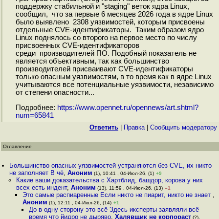
поддержку стабильной и "staging" веток ядра Linux,
сообщил, что за первые 6 месяцев 2026 года в ядре Linux
было выявлено 2308 уязвимостей, которым присвоены
отдельные CVE-идентификаторы. Таким образом ядро
Linux поднялось со второго на первое место по числу
присвоенных CVE-идентификаторов
среди производителей ПО. Подобный показатель не
является объективным, так как большинство
производителей присваивают CVE-идентификаторы
только опасным уязвимостям, в то время как в ядре Linux
учитываются все потенциальные уязвимости, независимо
от степени опасности...
Подробнее:
https://www.opennet.ru/opennews/art.shtml?
num=65841
Ответить
|
Правка
|
Cообщить модератору
Оглавление
Большинство опасных уязвимостей устраняются без CVE, их никто
не заполняет В чё
,
Аноним
(1), 10:41 , 04-Июл-26, (1)
+9
Какие ваши доказательства с Хартблид, башдор, корова у них
всех есть индент
,
Аноним
(13), 11:59 , 04-Июл-26, (13)
–1
Это самые распиаренные Если никто не пиарит, никто не знает
,
Аноним
(1), 12:11 , 04-Июл-26, (14)
+1
До в одну сторону это всё Здесь иксперты заявляли всё
время что йидро не дыряво
,
Халявщик не корпораст
(?),