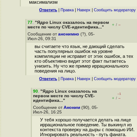
максимализм
Ответить
|
Правка
|
Наверх
|
Cообщить модератору
77
.
"Ядро Linux оказалось на первом
+
–
/
месте по числу CVE-идентифика..."
Сообщение от
анонимно
(?), 05-
Июл-26, 09:31
вы считаете что язык, не дающий сделать
часть популярных ошибок на уровне
компиляции не исправит от этих ошибок, а тех
кто объективно видит этот факт пытаетесь
унизить. Ну что же пример иррационального
поведения на лицо.
Ответить
|
Правка
|
Наверх
|
Cообщить модератору
90
.
"Ядро Linux оказалось на
–1
первом месте по числу CVE-
+
–
/
идентифика..."
Сообщение от
Аноним
(90), 05-
Июл-26, 16:25
У тебя хорошо получается делать на лице
иррациональное поведение. Ты выкинул из
контекста проверку на дыры с помощью ИИ.
Игнорировать реальность - путь фаната.