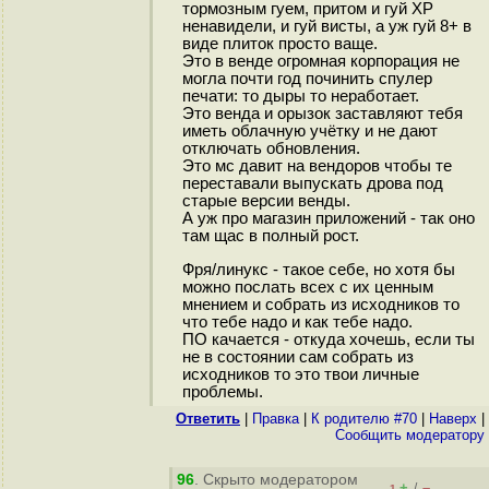
тормозным гуем, притом и гуй ХР
ненавидели, и гуй висты, а уж гуй 8+ в
виде плиток просто ваще.
Это в венде огромная корпорация не
могла почти год починить спулер
печати: то дыры то неработает.
Это венда и орызок заставляют тебя
иметь облачную учётку и не дают
отключать обновления.
Это мс давит на вендоров чтобы те
переставали выпускать дрова под
старые версии венды.
А уж про магазин приложений - так оно
там щас в полный рост.
Фря/линукс - такое себе, но хотя бы
можно послать всех с их ценным
мнением и собрать из исходников то
что тебе надо и как тебе надо.
ПО качается - откуда хочешь, если ты
не в состоянии сам собрать из
исходников то это твои личные
проблемы.
Ответить
|
Правка
|
К родителю #70
|
Наверх
|
Cообщить модератору
96
. Скрыто модератором
+
–
/
–1