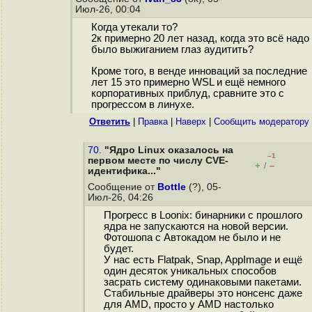
Июл-26, 00:04
Когда утекали то?
2к примерно 20 лет назад, когда это всё надо
было выжиганием глаз аудитить?
Кроме того, в венде инноваций за последние
лет 15 это примерно WSL и ещё немного
корпоративных приблуд, сравните это с
прогрессом в линухе.
Ответить
|
Правка
|
Наверх
|
Cообщить модератору
70.
"Ядро Linux оказалось на
–1
первом месте по числу CVE-
+
–
/
идентифика..."
Сообщение от
Bottle
(?), 05-
Июл-26, 04:26
Прогресс в Loonix: бинарники с прошлого
ядра не запускаются на новой версии.
Фотошопа с Автокадом не было и не
будет.
У нас есть Flatpak, Snap, AppImage и ещё
один десяток уникальных способов
заcрaть систему одинаковыми пакетами.
Стабильные драйверы это нонсенс даже
для AMD, просто у AMD настолько