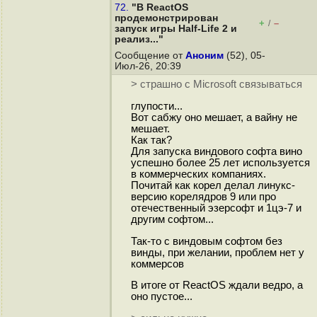
72.
"В ReactOS
продемонстрирован
+
–
/
запуск игры Half-Life 2 и
реализ..."
Сообщение от
Аноним
(52), 05-
Июл-26, 20:39
> страшно с Microsoft связываться
глупости...
Вот сабжу оно мешает, а вайну не
мешает.
Как так?
Для запуска виндового софта вино
успешно более 25 лет используется
в коммерческих компаниях.
Почитай как корел делал линукс-
версию корелядров 9 или про
отечественный эзерсофт и 1цэ-7 и
другим софтом...
Так-то с виндовым софтом без
винды, при желании, проблем нет у
коммерсов
В итоге от ReactOS ждали ведро, а
оно пустое...