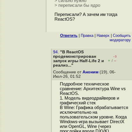
> сильно нужно
> переписали бы ядро
Переписали? А зачем им тогда
ReactOS?
Ответить
|
Правка
|
Наверх
|
Cообщить
модератору
94.
"В ReactOS
продемонстрирован
–3
+
–
запуск игры Half-Life 2 и
/
реализ..."
Сообщение от
Аноним
(19), 06-
Июл-26, 01:52
Подробное техническое
сравнение: Архитектура Wine vs
ReactOS.
1. Модель видеодрайверов и
графический стек
В Wine: Графика обрабатывается
исключительно на
пользовательском уровне. Когда
Windows-игра вызывает DirectX
или OpenGL, Wine (через
прослойки вроде DXVK)