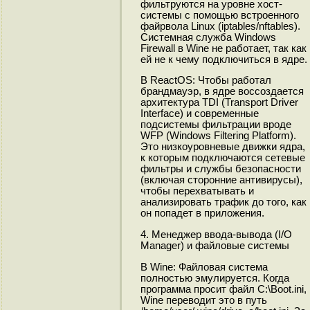
фильтруются на уровне хост-
системы с помощью встроенного
файрвола Linux (iptables/nftables).
Системная служба Windows
Firewall в Wine не работает, так как
ей не к чему подключиться в ядре.
В ReactOS: Чтобы работал
брандмауэр, в ядре воссоздается
архитектура TDI (Transport Driver
Interface) и современные
подсистемы фильтрации вроде
WFP (Windows Filtering Platform).
Это низкоуровневые движки ядра,
к которым подключаются сетевые
фильтры и службы безопасности
(включая сторонние антивирусы),
чтобы перехватывать и
анализировать трафик до того, как
он попадет в приложения.
4. Менеджер ввода-вывода (I/O
Manager) и файловые системы
В Wine: Файловая система
полностью эмулируется. Когда
программа просит файл C:\Boot.ini,
Wine переводит это в путь