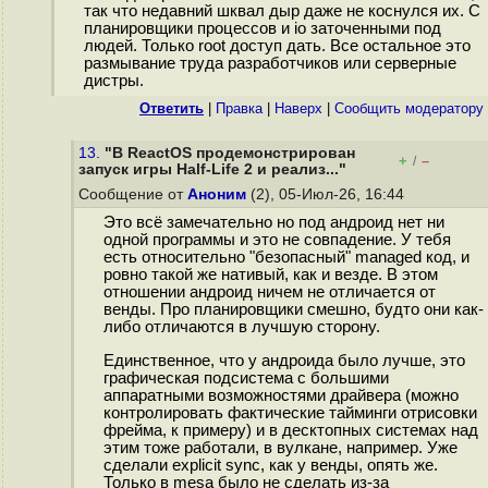
так что недавний шквал дыр даже не коснулся их. С
планировщики процессов и io заточенными под
людей. Только root доступ дать. Все остальное это
размывание труда разработчиков или серверные
дистры.
Ответить
|
Правка
|
Наверх
|
Cообщить модератору
13.
"В ReactOS продемонстрирован
+
–
/
запуск игры Half-Life 2 и реализ..."
Сообщение от
Аноним
(2), 05-Июл-26, 16:44
Это всё замечательно но под андроид нет ни
одной программы и это не совпадение. У тебя
есть относительно "безопасный" managed код, и
ровно такой же нативый, как и везде. В этом
отношении андроид ничем не отличается от
венды. Про планировщики смешно, будто они как-
либо отличаются в лучшую сторону.
Единственное, что у андроида было лучше, это
графическая подсистема с большими
аппаратными возможностями драйвера (можно
контролировать фактические тайминги отрисовки
фрейма, к примеру) и в десктопных системах над
этим тоже работали, в вулкане, например. Уже
сделали explicit sync, как у венды, опять же.
Только в mesa было не сделать из-за