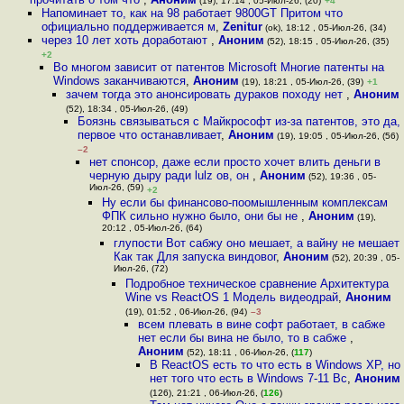
(19), 17:14 , 05-Июл-26, (20)
+4
Напоминает то, как на 98 работает 9800GT Притом что
официально поддерживается м
,
Zenitur
(ok), 18:12 , 05-Июл-26, (34)
через 10 лет хоть доработают
,
Аноним
(52), 18:15 , 05-Июл-26, (35)
+2
Во многом зависит от патентов Microsoft Многие патенты на
Windows заканчиваются
,
Аноним
(19), 18:21 , 05-Июл-26, (39)
+1
зачем тогда это анонсировать дураков походу нет
,
Аноним
(52), 18:34 , 05-Июл-26, (49)
Боязнь связываться с Майкрософт из-за патентов, это да,
первое что останавливает
,
Аноним
(19), 19:05 , 05-Июл-26, (56)
–2
нет спонсор, даже если просто хочет влить деньги в
черную дыру ради lulz ов, он
,
Аноним
(52), 19:36 , 05-
Июл-26, (59)
+2
Ну если бы финансово-поомышленным комплексам
ФПК сильно нужно было, они бы не
,
Аноним
(19),
20:12 , 05-Июл-26, (64)
глупости Вот сабжу оно мешает, а вайну не мешает
Как так Для запуска виндовог
,
Аноним
(52), 20:39 , 05-
Июл-26, (72)
Подробное техническое сравнение Архитектура
Wine vs ReactOS 1 Модель видеодрай
,
Аноним
(19), 01:52 , 06-Июл-26, (94)
–3
всем плевать в вине софт работает, в сабже
нет если бы вина не было, то в сабже
,
Аноним
(52), 18:11 , 06-Июл-26, (
117
)
В ReactOS есть то что есть в Windows XP, но
нет того что есть в Windows 7-11 Вс
,
Аноним
(126), 21:21 , 06-Июл-26, (
126
)