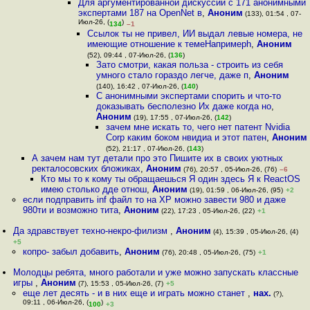
Для аргументированной дискуссии с 171 анонимными
экспертами 187 на OpenNet в
,
Аноним
(133), 01:54 , 07-
Июл-26, (
)
134
–1
Ссылок ты не привел, ИИ выдал левые номера, не
имеющие отношение к темеНапримерh
,
Аноним
(52), 09:44 , 07-Июл-26, (
136
)
Зато смотри, какая польза - строить из себя
умного стало гораздо легче, даже п
,
Аноним
(140), 16:42 , 07-Июл-26, (
140
)
С анонимными экспертами спорить и что-то
доказывать бесполезно Их даже когда но
,
Аноним
(19), 17:55 , 07-Июл-26, (
142
)
зачем мне искать то, чего нет патент Nvidia
Corp каким боком нвидиа и этот патен
,
Аноним
(52), 21:17 , 07-Июл-26, (
143
)
А зачем нам тут детали про это Пишите их в своих уютных
ректалосовских бложиках
,
Аноним
(76), 20:57 , 05-Июл-26, (76)
–6
Кто мы то к кому ты обращаешься Я один здесь Я к ReactOS
имею столько дде отнош
,
Аноним
(19), 01:59 , 06-Июл-26, (95)
+2
если подправить inf файл то на ХР можно завести 980 и даже
980ти и возможно тита
,
Аноним
(22), 17:23 , 05-Июл-26, (22)
+1
Да здравствует техно-некро-филизм
,
Аноним
(4), 15:39 , 05-Июл-26, (4)
+5
копро- забыл добавить
,
Аноним
(76), 20:48 , 05-Июл-26, (75)
+1
Молодцы ребята, много работали и уже можно запускать классные
игры
,
Аноним
(7), 15:53 , 05-Июл-26, (7)
+5
еще лет десять - и в них еще и играть можно станет
,
нах.
(?),
09:11 , 06-Июл-26, (
)
100
+3