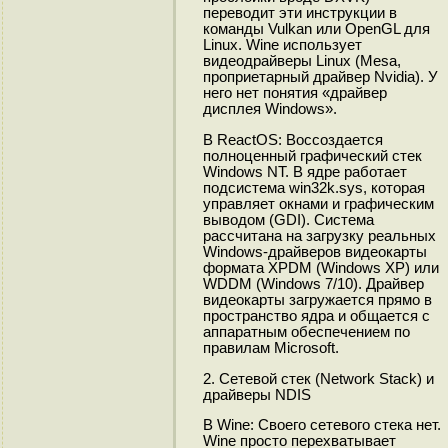
переводит эти инструкции в
команды Vulkan или OpenGL для
Linux. Wine использует
видеодрайверы Linux (Mesa,
проприетарный драйвер Nvidia). У
него нет понятия «драйвер
дисплея Windows».
В ReactOS: Воссоздается
полноценный графический стек
Windows NT. В ядре работает
подсистема win32k.sys, которая
управляет окнами и графическим
выводом (GDI). Система
рассчитана на загрузку реальных
Windows-драйверов видеокарты
формата XPDM (Windows XP) или
WDDM (Windows 7/10). Драйвер
видеокарты загружается прямо в
пространство ядра и общается с
аппаратным обеспечением по
правилам Microsoft.
2. Сетевой стек (Network Stack) и
драйверы NDIS
В Wine: Своего сетевого стека нет.
Wine просто перехватывает