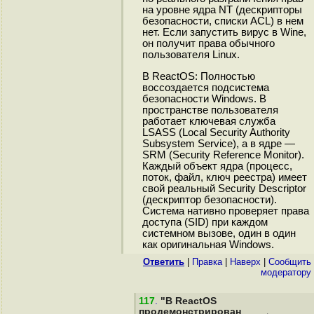
на уровне ядра NT (дескрипторы
безопасности, списки ACL) в нем
нет. Если запустить вирус в Wine,
он получит права обычного
пользователя Linux.
В ReactOS: Полностью
воссоздается подсистема
безопасности Windows. В
пространстве пользователя
работает ключевая служба
LSASS (Local Security Authority
Subsystem Service), а в ядре —
SRM (Security Reference Monitor).
Каждый объект ядра (процесс,
поток, файл, ключ реестра) имеет
свой реальный Security Descriptor
(дескриптор безопасности).
Система нативно проверяет права
доступа (SID) при каждом
системном вызове, один в один
как оригинальная Windows.
Ответить
|
Правка
|
Наверх
|
Cообщить
модератору
117
.
"В ReactOS
продемонстрирован