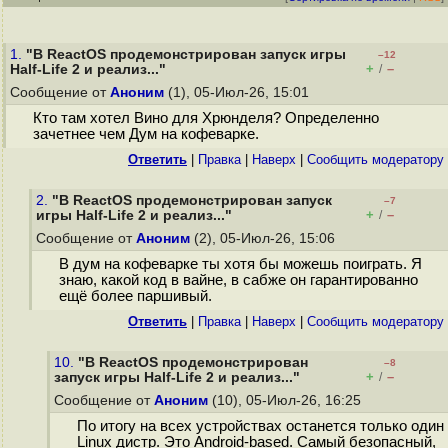
1.
"В ReactOS продемонстрирован запуск игры
–12
+
–
Half-Life 2 и реализ..."
/
Сообщение от
Аноним
(1), 05-Июл-26, 15:01
Кто там хотел Вино для Хрюнделя? Определенно
зачетнее чем Дум на кофеварке.
Ответить
|
Правка
|
Наверх
|
Cообщить модератору
2.
"В ReactOS продемонстрирован запуск
–7
+
–
игры Half-Life 2 и реализ..."
/
Сообщение от
Аноним
(2), 05-Июл-26, 15:06
В дум на кофеварке ты хотя бы можешь поиграть. Я
знаю, какой код в вайне, в сабже он гарантированно
ещё более паршивый.
Ответить
|
Правка
|
Наверх
|
Cообщить модератору
10.
"В ReactOS продемонстрирован
–8
+
–
запуск игры Half-Life 2 и реализ..."
/
Сообщение от
Аноним
(10), 05-Июл-26, 16:25
По итогу на всех устройствах останется только один
Linux дистр. Это Android-based. Самый безопасный,