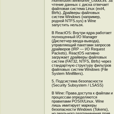
/home/user/.wine/drive_c/boot.ini. За
чтение данных с диска отвечает
файловая система Linux (ext4,
Btrfs). Драйверы файловых
систем Windows (например,
родной NTFS.sys) в Wine
запустить нельзя.
В ReactOS: Внутри ядра работает
полноценный I/O Manager
(Диспетчер ввода-вывода),
управляющий пакетами запросов
драйверов (IRP — I/O Request
Packets). ReactOS нативно
загружает драйверы файловых
систем (FAT32, NTFS, Btrfs) через
стандартную структуру фильтров
файловых систем Windows (File
System Minifilters).
5. Подсистема безопасности
(Security Subsystem / LSASS)
В Wine: Права доступа к файлам и
процессам определяются
правилами POSIX/Linux. Wine
лишь имитирует маркеры
безопасности Windows (Tokens),
но реального разграничения прав