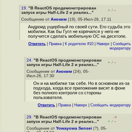
19.
"В ReactOS продемонстрирован
+
–
/
запуск игры Half-Life 2 и реализ..."
Сообщение от
Аноним
(19), 05-Июл-26, 17:11
Андроид ущербный по своей сути. Его судьба это
мобилки. Как бы Гугл не корячился у него не
получится сделать мобильную ОС на десктопе.
Ответить
|
Правка
|
К родителю #10
|
Наверх
|
Cообщить
модератору
24.
"В ReactOS продемонстрирован
+
–
/
запуск игры Half-Life 2 и реализ..."
Сообщение от
Аноним
(24), 05-
Июл-26, 17:30
Он и на мобилке так себе. Но в основном из-за
подхода, когда все приложения висят в фоне
без полного контроля со стороны
пользователя.
Ответить
|
Правка
|
Наверх
|
Cообщить модератору
29.
"В ReactOS продемонстрирован
–3
+
–
запуск игры Half-Life 2 и реализ..."
/
Сообщение от
Yowayowa Sensei
(?), 05-