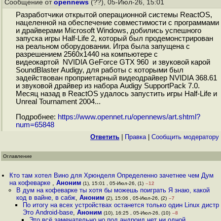
Сообщение от
opennews
(??), 05-Июл-26, 15:01
Разработчики открытой операционной системы ReactOS,
нацеленной на обеспечение совместимости с программами
и драйверами Microsoft Windows, добились успешного
запуска игры Half-Life 2, который был продемонстрирован
на реальном оборудовании. Игра была запущена с
разрешением 2560x1440 на компьютере с
видеокартой NVIDIA GeForce GTX 960 и звуковой карой
SoundBlaster Audigy, для работы с которыми был
задействован проприетарный видеодрайвер NVIDIA 368.61
и звуковой драйвер из набора Audigy SupportPack 7.0.
Месяц назад в ReactOS удалось запустить игры Half-Life и
Unreal Tournament 2004...
Подробнее:
https://www.opennet.ru/opennews/art.shtml?
num=65848
Ответить
|
Правка
|
Cообщить модератору
Оглавление
Кто там хотел Вино для Хрюнделя Определенно зачетнее чем Дум
на кофеварке
,
Аноним
(1), 15:01 , 05-Июл-26, (1)
–12
В дум на кофеварке ты хотя бы можешь поиграть Я знаю, какой
код в вайне, в сабж
,
Аноним
(2), 15:06 , 05-Июл-26, (2)
–7
По итогу на всех устройствах останется только один Linux дистр
Это Android-base
,
Аноним
(10), 16:25 , 05-Июл-26, (10)
–8
Это всё замечательно но под андроид нет ни одной