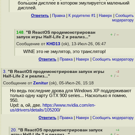
большом дисплее в котором эмулируется маленький
дисплей.
Ответить
|
Правка
|
К родителю #1
|
Наверх
|
Cообщить
модератору
148
.
"В ReactOS продемонстрирован
+
–
/
запуск игры Half-Life 2 и реализ..."
Сообщение от
KHD13
(ok), 13-Июл-26, 06:47
WINE это не эмулятор, это транслятор!
Ответить
|
Правка
|
Наверх
|
Cообщить модератору
3.
"В ReactOS продемонстрирован запуск игры
–2
+
–
Half-Life 2 и реализ..."
/
Сообщение от
Zenitur
(ok), 05-Июл-26, 15:18
Но ведь последние дрова для Windows XP поддерживают
только одну карту GTX 900 series... Насколько я помню,
950.
Upd: а, ой, две.
https://www.nvidia.com/en-
us/drivers/details/105200
/
Ответить
|
Правка
|
Наверх
|
Cообщить модератору
20.
"В ReactOS продемонстрирован запуск
+4
+
–
игры Half-Life 2 и реализ..."
/