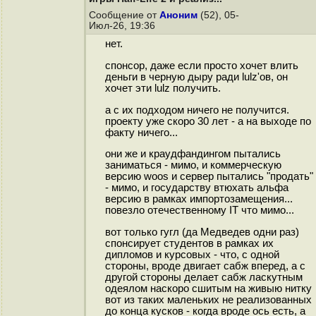
Сообщение от
Аноним
(52), 05-
Июл-26, 19:36
нет.
спонсор, даже если просто хочет влить
деньги в черную дыру ради lulz'ов, он
хочет эти lulz получить.
а с их подходом ничего не получится.
проекту уже скоро 30 лет - а на выходе по
факту ничего...
они же и краудфандингом пытались
заниматься - мимо, и коммерческую
версию woos и сервер пытались "продать"
- мимо, и государству втюхать альфа
версию в рамках импортозамещения...
повезло отечественному IT что мимо...
вот только гугл (да Медведев одни раз)
спонсирует студентов в рамках их
дипломов и курсовых - что, с одной
стороны, вроде двигает сабж вперед, а с
другой стороны делает сабж ласкутным
одеялом наскоро сшитым на живыю нитку
вот из таких маленьких не реализованных
до конца кусков - когда вроде ось есть, а