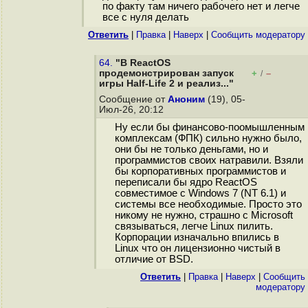
по факту там ничего рабочего нет и легче
все с нуля делать
Ответить
|
Правка
|
Наверх
|
Cообщить модератору
64.
"В ReactOS
продемонстрирован запуск
+
–
/
игры Half-Life 2 и реализ..."
Сообщение от
Аноним
(19), 05-
Июл-26, 20:12
Ну если бы финансово-поомышленным
комплексам (ФПК) сильно нужно было,
они бы не только деньгами, но и
программистов своих натравили. Взяли
бы корпоративных программистов и
переписали бы ядро ReactOS
совместимое с Windows 7 (NT 6.1) и
системы все необходимые. Просто это
никому не нужно, страшно с Microsoft
связываться, легче Linux пилить.
Корпорации изначально впились в
Linux что он лицензионно чистый в
отличие от BSD.
Ответить
|
Правка
|
Наверх
|
Cообщить
модератору