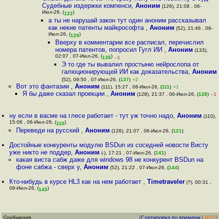
Судебные издержки компенси
,
Аноним
(126), 21:08 , 06-
Июл-26, (
)
122
а ты не нарушай закон тут один аноним рассказывал
как некие патенты майкрософта
,
Аноним
(52), 21:46 , 06-
Июл-26, (
)
129
Вверху в комментарии все расписал, перечислил
номера патентов, попросил Гугл ИИ
,
Аноним
(133),
02:07 , 07-Июл-26, (
)
135
–1
Э то где ты вывалил простыню нейрослопа от
галюционирующей ИИ как доказательства
,
Аноним
(52), 09:50 , 07-Июл-26, (
137
)
+2
Вот это фантазии
,
Аноним
(111), 15:27 , 06-Июл-26, (
111
)
+1
Я бы даже сказал проекции
,
Аноним
(128), 21:37 , 06-Июл-26, (
128
)
–1
ну если в васме на глесе работает - тут уж точно надо
,
Аноним
(110),
15:06 , 06-Июл-26, (
)
110
Переведи на русский
,
Аноним
(126), 21:07 , 06-Июл-26, (
121
)
Достойные конкуренты модулю BSDun из соседней новости Висту
уже никто не поддер
,
Аноним
(-), 17:21 , 07-Июл-26, (
141
)
какая виста сабж даже для windows 98 не конкурент BSDun на
фоне сабжа - сверх у
,
Аноним
(52), 21:22 , 07-Июл-26, (
144
)
Кто-нибудь в курсе HL3 как на нем работает
,
Timetraveler
(?), 00:31 ,
08-Июл-26, (
)
145
Сообщения
[
Сортировка по времени
|
RSS
]