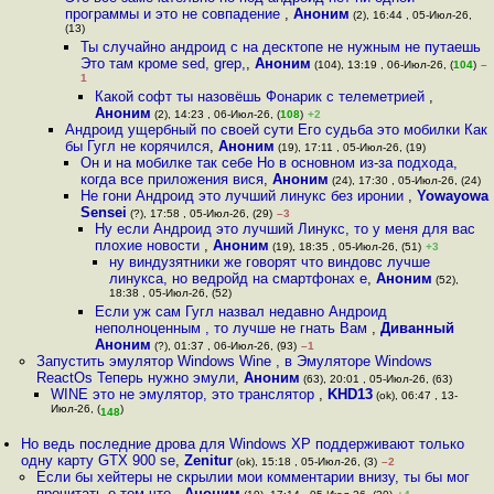
программы и это не совпадение
,
Аноним
(2), 16:44 , 05-Июл-26,
(13)
Ты случайно андроид с на десктопе не нужным не путаешь
Это там кроме sed, grep,
,
Аноним
(104), 13:19 , 06-Июл-26, (
104
)
–
1
Какой софт ты назовёшь Фонарик с телеметрией
,
Аноним
(2), 14:23 , 06-Июл-26, (
108
)
+2
Андроид ущербный по своей сути Его судьба это мобилки Как
бы Гугл не корячился
,
Аноним
(19), 17:11 , 05-Июл-26, (19)
Он и на мобилке так себе Но в основном из-за подхода,
когда все приложения вися
,
Аноним
(24), 17:30 , 05-Июл-26, (24)
Не гони Андроид это лучший линукс без иронии
,
Yowayowa
Sensei
(?), 17:58 , 05-Июл-26, (29)
–3
Ну если Андроид это лучший Линукс, то у меня для вас
плохие новости
,
Аноним
(19), 18:35 , 05-Июл-26, (51)
+3
ну виндузятники же говорят что виндовс лучше
линукса, но ведройд на смартфонах е
,
Аноним
(52),
18:38 , 05-Июл-26, (52)
Если уж сам Гугл назвал недавно Андроид
неполноценным , то лучше не гнать Вам
,
Диванный
Аноним
(?), 01:37 , 06-Июл-26, (93)
–1
Запустить эмулятор Windows Wine , в Эмуляторе Windows
ReactOs Теперь нужно эмули
,
Аноним
(63), 20:01 , 05-Июл-26, (63)
WINE это не эмулятор, это транслятор
,
KHD13
(ok), 06:47 , 13-
Июл-26, (
)
148
Но ведь последние дрова для Windows XP поддерживают только
одну карту GTX 900 se
,
Zenitur
(ok), 15:18 , 05-Июл-26, (3)
–2
Если бы хейтеры не скрылии мои комментарии внизу, ты бы мог
прочитать о том что
,
Аноним