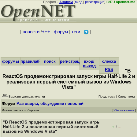
Профиль:
Аноним
(
вход
|
регистрация
)
неRU
opennet.me
[
новости
/
+++
|
форум
|
теги
|
]
форумы
правила/FAQ
поиск
регистрация
вход/
слежка
выход
RSS
"В
ReactOS продемонстрирован запуск игры Half-Life 2 и
реализован первый системный вызов из Windows
Vista"
Вариант для распечатки
Пред. тема
|
След. тема
Форум
Разговоры, обсуждение новостей
Изначальное сообщение
[
Отслеживать
]
"В ReactOS продемонстрирован запуск игры
Half-Life 2 и реализован первый системный
+
–
/
вызов из Windows Vista"