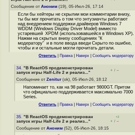
Сообщение от
Аноним
(19), 05-Июл-26, 17:14
Если бы хейтеры не скрылии мои комментарии внизу,
ты бы мог прочитать о том что энтузиачты работают
над внедрением поддержки драйверов Windows 7
WDDM (Windows Display Driver Model) вмместо
устаревшей XPDM (использовавшейся в Windows XP).
Нажми на скрытых внизу сообщениях "К
модератору" и в поле ввода введи Скрыто по ошибке,
чтобы и и остальные могли прочитать детали.
Ответить
|
Правка
|
Наверх
|
Cообщить модератору
34.
"В ReactOS продемонстрирован
+
–
/
запуск игры Half-Life 2 и реализ..."
Сообщение от
Zenitur
(ok), 05-Июл-26, 18:12
Напоминает то, как на 98 работает 9800GT. Притом
что официально поддерживается максимально 7000
Series.
Ответить
|
Правка
|
Наверх
|
Cообщить модератору
35.
"В ReactOS продемонстрирован
+2
+
–
запуск игры Half-Life 2 и реализ..."
/
Сообщение от
Аноним
(52), 05-Июл-26, 18:15