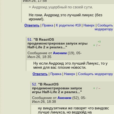
Июл-26, 17:58
> Андроид ущербный по своей сути.
Не гони. Андроид это лучший линукс (без
иронии!).
Ответить
|
Правка
|
К родителю #19
|
Наверх
|
Cообщить
модератору
51.
"В ReactOS
+3
продемонстрирован запуск игры
+
–
/
Half-Life 2 и реализ..."
Сообщение от
Аноним
(19), 05-
Июл-26, 18:35
Ну если Андроид это лучший Линукс, то у
меня для вас плохие новости.
Ответить
|
Правка
|
Наверх
|
Cообщить модератору
52.
"В ReactOS
продемонстрирован запуск
+
–
/
игры Half-Life 2 и реализ..."
Сообщение от
Аноним
(52), 05-
Июл-26, 18:38
ну виндузятники же говорят что виндовс
лучше линукса, но ведройд на