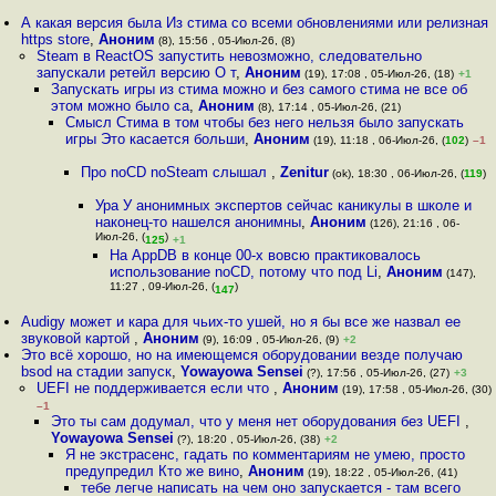
А какая версия была Из стима со всеми обновлениями или релизная
https store
,
Аноним
(8), 15:56 , 05-Июл-26, (8)
Steam в ReactOS запустить невозможно, следовательно
запускали ретейл версию О т
,
Аноним
(19), 17:08 , 05-Июл-26, (18)
+1
Запускать игры из стима можно и без самого стима не все об
этом можно было са
,
Аноним
(8), 17:14 , 05-Июл-26, (21)
Смысл Стима в том чтобы без него нельзя было запускать
игры Это касается больши
,
Аноним
(19), 11:18 , 06-Июл-26, (
102
)
–1
Про noCD noSteam слышал
,
Zenitur
(ok), 18:30 , 06-Июл-26, (
119
)
Ура У анонимных экспертов сейчас каникулы в школе и
наконец-то нашелся анонимны
,
Аноним
(126), 21:16 , 06-
Июл-26, (
)
125
+1
На AppDB в конце 00-х вовсю практиковалось
использование noCD, потому что под Li
,
Аноним
(147),
11:27 , 09-Июл-26, (
)
147
Audigy может и кара для чьих-то ушей, но я бы все же назвал ее
звуковой картой
,
Аноним
(9), 16:09 , 05-Июл-26, (9)
+2
Это всё хорошо, но на имеющемся оборудовании везде получаю
bsod на стадии запуск
,
Yowayowa Sensei
(?), 17:56 , 05-Июл-26, (27)
+3
UEFI не поддерживается если что
,
Аноним
(19), 17:58 , 05-Июл-26, (30)
–1
Это ты сам додумал, что у меня нет оборудования без UEFI
,
Yowayowa Sensei
(?), 18:20 , 05-Июл-26, (38)
+2
Я не экстрасенс, гадать по комментариям не умею, просто
предупредил Кто же вино
,
Аноним
(19), 18:22 , 05-Июл-26, (41)
тебе легче написать на чем оно запускается - там всего