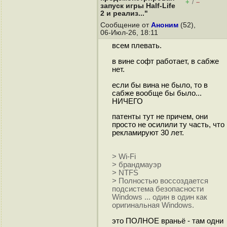
+
–
/
запуск игры Half-Life
2 и реализ..."
Сообщение от
Аноним
(52),
06-Июл-26, 18:11
всем плевать.
в вине софт работает, в сабже
нет.
если бы вина не было, то в
сабже вообще бы было...
НИЧЕГО
патенты тут не причем, они
просто не осилили ту часть, что
рекламируют 30 лет.
> Wi-Fi
> брандмауэр
> NTFS
> Полностью воссоздается
подсистема безопасности
Windows ... один в один как
оригинальная Windows.
это ПОЛНОЕ враньё - там одни