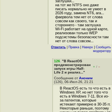
заглушки...
на тот же NTFS оно даже
писать нормально не умеет в
2026 году, замена NT6, ага...
фаервола тем нет от слова
совсем как своего, так и
стороннего - там заглушка
Wi-Fi работает на одной карте,
реализован только WEP
подсистемы безопасности там
нет от слова совсем...
Ответить
|
Правка
|
Наверх
|
Cообщить
модератору
126
.
"В ReactOS
продемонстрирован
+
–
/
запуск игры Half-
Life 2 и реализ..."
Сообщение от
Аноним
(126), 06-Июл-26, 21:21
В ReactOS есть то что есть в
Windows XP, но нет того что
есть в Windows 7-11. Все из-
за патентов, которые
истекают примерно в 30-35 гг.
Некоторые раньше, поэтому