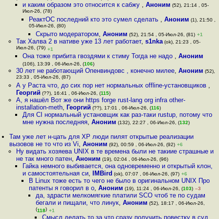
и каким образом это относится к сабжу
,
Аноним
(52), 21:14 , 05-
Июл-26, (78)
РеактОС последний кто это сумел сделать
,
Аноним
(1), 21:50 ,
05-Июл-26, (80)
Скрыто модератором
,
Аноним
(52), 21:54 , 05-Июл-26, (81)
+1
Так Халва 2 в нативе уже 13 лет работает
,
s1nka
(ok), 21:23 , 05-
Июл-26, (79)
+1
Она тоже прибита гвоздями к стиму Тогда не надо
,
Аноним
(106), 13:39 , 06-Июл-26, (
106
)
30 лет не работающий Опенвиндовс , конечно милее
,
Аноним
(52),
23:33 , 05-Июл-26, (87)
А у Раста что, до сих пор нет нормальных offline-установщиков
,
Георгий
(??), 16:41 , 06-Июл-26, (
115
)
А, я нашёл Вот же они https forge rust-lang org infra other-
installation-meth
,
Георгий
(??), 17:01 , 06-Июл-26, (
116
)
Для CI нормальный установщик как раз-таки rustup, потому что
мне нужна последняя
,
Аноним
(132), 22:27 , 06-Июл-26, (
132
)
Там уже лет н-цать для XP люди пилят открытые реализации
вызовов не то что из Vi
,
Аноним
(92), 00:59 , 06-Июл-26, (92)
+6
Ну видать хозяева UNIX в те времена были не такиие страшные и
не так много патен
,
Аноним
(19), 02:04 , 06-Июл-26, (96)
Гайка немного выбивается, она одновременно и открытый клон,
и самостоятельная си
,
IMBird
(ok), 07:07 , 06-Июл-26, (97)
+6
В Linux тоже есть то чего не было в оригинальном UNIX Про
патенты я говорил в о
,
Аноним
(19), 11:24 , 06-Июл-26, (
103
)
–3
да, здрасти мелкомягкие платили SCO чтоб те по судам
бегали и пищали, что линук
,
Аноним
(52), 18:17 , 06-Июл-26,
(
)
118
+1
Смысл делать то за что сразу получить повестку в суд