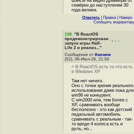
шансы на видео драйверы от
семёрки до наступления 30
года велики.
Ответить
|
Правка
|
Наверх
Cообщить модератор
130
.
"В ReactOS
продемонстрирован
+
–
/
запуск игры Half-
Life 2 и реализ..."
Сообщение от
Аноним
(52), 06-Июл-26, 21:50
> В ReactOS есть то что есть
в Windows XP
Там нет ничего.
Оно с точки зрения реального
использования даже пока для
win98 не конкурент.
С win2000 или, тем более с
XP, сравнивать вообще
бесполезно - это как детский
педальный автомобиль
сравнивать с реальным - так-
то вроде 4 колеса есть и
руль, но...