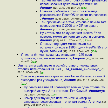
Там нет ничего Оно с точки зрения реального
использования даже пока для win98 не
,
Аноним
(52), 21:50 , 06-Июл-26, (
130
)
Главная проблема в том что в команде
разработчиков ReactOS не стоит на повестке
,
Аноним
(126), 21:28 , 06-Июл-26, (
127
)
Там проблема не в том, что она с чем-то там
несовместима С 2000 или ХР ее сравн
,
Аноним
(52), 22:02 , 06-Июл-26, (
131
)
Ну хотябы что-то лучше чем ничего Если
повезет, может допилят до уровня семерки
,
Аноним
(133), 01:31 , 07-Июл-26, (
133
)
–1
С таким подходом можно было бы
остановится еще в 1996 году - FreeWin95 это
лучш
,
Аноним
(52), 10:05 , 07-Июл-26, (
138
)
У них на биткоин-кошельке эквивалент 240 тысяч
долларов, что, как мне кажется, н
,
Георгий
(??), 16:51 , 08-
Июл-26, (
)
146
Эти патенты действуют в одной стране В нормальных
странах патентования ПО нет
,
Тот_Самый_Анонимус_
(?),
08:17 , 06-Июл-26, (
)
99
Список нормальных стран можно Аж любопытно стало В
очередной раз убеждаюсь в
,
Аноним
(19), 11:12 , 06-Июл-26,
(
)
101
Ну, учитывая что ПО патентует только одна страна, то
выбирай любую А ты кто тако
,
Тот_Самый_Анонимус_
(?), 13:24 , 06-Июл-26, (
105
)
номер действующего патента можно который
запрещает реактосовцам что-то там реали
,
Аноним
(52),
19:02 , 06-Июл-26, (
)
120