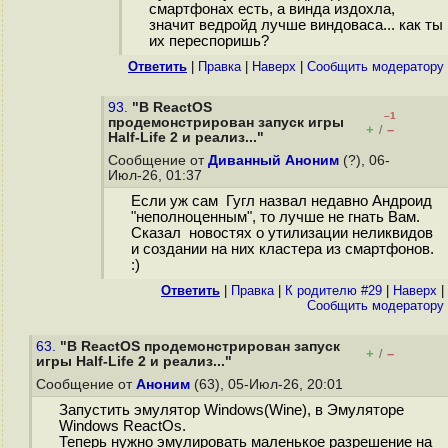
смартфонах есть, а винда издохла,
значит ведройд лучше виндоваса... как ты
их переспоришь?
Ответить
|
Правка
|
Наверх
|
Cообщить модератору
93.
"В ReactOS
–1
продемонстрирован запуск игры
+
–
/
Half-Life 2 и реализ..."
Сообщение от
Диванный Аноним
(?), 06-
Июл-26, 01:37
Если уж сам Гугл назвал недавно Андроид
"неполноценным", то лучше не гнать Вам.
Сказал новостях о утилизации неликвидов
и создании на них кластера из смартфонов.
:)
Ответить
|
Правка
|
К родителю #29
|
Наверх
|
Cообщить модератору
63.
"В ReactOS продемонстрирован запуск
+
–
/
игры Half-Life 2 и реализ..."
Сообщение от
Аноним
(63), 05-Июл-26, 20:01
Запустить эмулятор Windows(Wine), в Эмуляторе
Windows ReactOs.
Теперь нужно эмулировать маленькое разрешение на