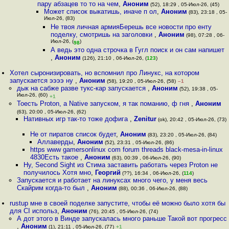
пару абзацев то то на чем
,
Аноним
(52), 18:29 , 05-Июл-26, (45)
Может список выкатишь, иначе п ол
,
Аноним
(83), 23:18 , 05-
Июл-26, (83)
Не твоя личная армияБерешь все новости про енту
поделку, смотришь на заголовки
,
Аноним
(98), 07:28 , 06-
Июл-26, (
)
98
А ведь это одна строчка в Гугл поиск и он сам напишет
,
Аноним
(126), 21:10 , 06-Июл-26, (
123
)
Хотел сыронизировать, но вспомнил про Линукс, на котором
запускается ээээ ну
,
Аноним
(58), 19:20 , 05-Июл-26, (58)
–1
дык на сабже разве тукс-кар запускается
,
Аноним
(52), 19:38 , 05-
Июл-26, (60)
+1
Тоесть Proton, а Native запуском, я так поманию, ф гня
,
Аноним
(63), 20:00 , 05-Июл-26, (62)
Нативных игр так-то тоже дофига
,
Zenitur
(ok), 20:42 , 05-Июл-26, (73)
Не от пиратов список будет
,
Аноним
(83), 23:20 , 05-Июл-26, (84)
Аллаверды
,
Аноним
(52), 23:31 , 05-Июл-26, (86)
https www gamersonlinux com forum threads black-mesa-in-linux
4830Есть такое
,
Аноним
(63), 00:39 , 06-Июл-26, (90)
Ну, Second Sight из Стима заставить работать через Proton не
получилось Хотя мно
,
Георгий
(??), 16:34 , 06-Июл-26, (
114
)
Запускается и работает на линуксах много чего, у меня весь
Скайрим когда-то был
,
Аноним
(88), 00:36 , 06-Июл-26, (88)
rustup мне в своей поделке запустите, чтобы её можно было хотя бы
для CI использ
,
Аноним
(76), 20:45 , 05-Июл-26, (74)
А дот этого в Винде запускалась много раньше Такой вот прогресс
,
Аноним
(1), 21:11 , 05-Июл-26, (77)
+1