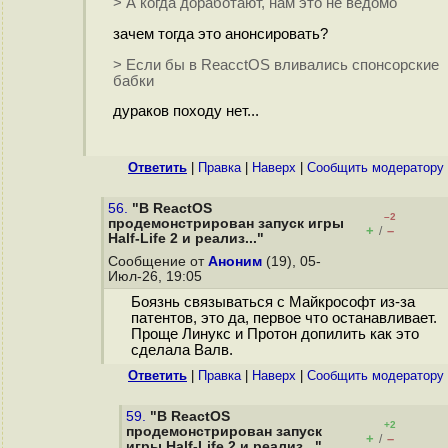
> А когда доработают, нам это не ведомо
зачем тогда это анонсировать?
> Если бы в ReacctOS вливались спонсорские
бабки
дураков походу нет...
Ответить
|
Правка
|
Наверх
|
Cообщить модератору
56.
"В ReactOS
–2
продемонстрирован запуск игры
+
–
/
Half-Life 2 и реализ..."
Сообщение от
Аноним
(19), 05-
Июл-26, 19:05
Боязнь связываться с Майкрософт из-за
патентов, это да, первое что останавливает.
Проще Линукс и Протон допилить как это
сделала Валв.
Ответить
|
Правка
|
Наверх
|
Cообщить модератору
59.
"В ReactOS
+2
продемонстрирован запуск
+
–
/
игры Half-Life 2 и реализ..."