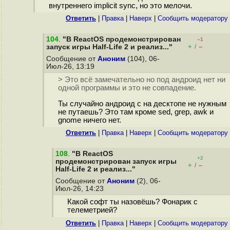
внутреннего implicit sync, но это мелочи.
Ответить
|
Правка
|
Наверх
|
Cообщить модератору
104
.
"В ReactOS продемонстрирован
–1
+
–
запуск игры Half-Life 2 и реализ..."
/
Сообщение от
Аноним
(104), 06-
Июл-26, 13:19
> Это всё замечательно но под андроид нет ни
одной программы и это не совпадение.
Ты случайно андроид с на десктопе не нужным
не путаешь? Это там кроме sed, grep, awk и
gnome ничего нет.
Ответить
|
Правка
|
Наверх
|
Cообщить модератору
108
.
"В ReactOS
+2
продемонстрирован запуск игры
+
–
/
Half-Life 2 и реализ..."
Сообщение от
Аноним
(2), 06-
Июл-26, 14:23
Какой софт ты назовёшь? Фонарик с
телеметрией?
Ответить
|
Правка
|
Наверх
|
Cообщить модератору