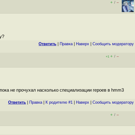
+
–
/
у?
Ответить
|
Правка
|
Наверх
|
Cообщить модератору
+
–
/
+1
 пока не прочухал насколько специализации героев в hmm3
Ответить
|
Правка
|
К родителю #1
|
Наверх
|
Cообщить модератору
+
–
/