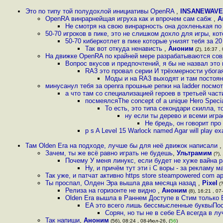
Это по типу той полудохлой инициативы OpenRA
,
INSANEWAVE
OpenRA винрарнейщая игруха как и впрочем сам сабж
,
А
Не смотря на свою винрарность она дохленькая по 
50-70 игроков в пике, это не слишком дохло для игры, кот
50-70 киберкотлет в пике которые унизят тебя за 
Так вот откуда ненависть
,
Аноним
(2), 16:37 ,
На движке OpenRA по крайней мере разрабатываются сов
Вопрос вкусов и предпочтений, я бы не назвал это
RA3 это провал серии И трёхмерности убога
Моды и на RA3 выходят и там постоян
минусанул тебя за openra прошные репки на ladder посм
а что там со специализацией героев в третьей час
посмеялсяThe concept of a unique Hero Special
То есть, это типа секондари скилла, 
ну если ты дерево и всеми игра
Не бредь, он говорит про 
p s A Level 15 Warlock named Agar will play ex
Там Olden Era на подходе, лучше бы для неё движок написали
Зачем, ты же всё равно играть не будешь
,
Ультрамим
(?),
Почему У меня линукс, если будет не хуже вайна р
Ну, и причём тут эти i С воры - за рекламу м
Так уже, и патчат активно https store steampowered com 
Ты проспал, Олден Эра вышла два месяца назад
,
Pixel
(?
Релиза на горизонте не видно
,
Аноним
(8), 16:21 , 07
Olden Era вышла в Раннем Доступе в Стим только 
EA это всего лишь бессмысленные буквыПосл
Сорян, но ты не в себе EA всегда в 
Так напиши
,
Аноним
(56), 08:24 , 08-Июл-26, (
56
)