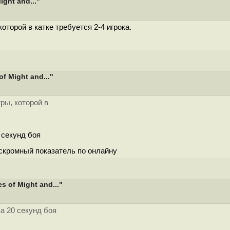
ght and..."
которой в катке требуется 2-4 игрока.
f Might and..."
гры, которой в
 секунд боя
 скромный показатель по онлайну
 of Might and..."
за 20 секунд боя