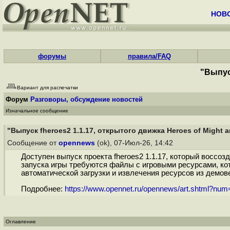
НОВ
форумы
правила/FAQ
"Выпуск
Вариант для распечатки
Форум
Разговоры, обсуждение новостей
Изначальное сообщение
"Выпуск fheroes2 1.1.17, открытого движка Heroes of Might a
Сообщение от
opennews
(ok), 07-Июл-26, 14:42
Доступен выпуск проекта fheroes2 1.1.17, который воссозд
запуска игры требуются файлы с игровыми ресурсами, кото
автоматической загрузки и извлечения ресурсов из демов
Подробнее:
https://www.opennet.ru/opennews/art.shtml?nu
Оглавление