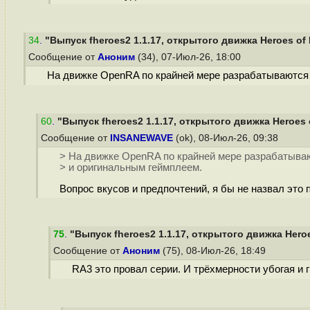
34
.
"Выпуск fheroes2 1.1.17, открытого движка Heroes of M
Сообщение от
Аноним
(34), 07-Июл-26, 18:00
На движке OpenRA по крайней мере разрабатываются 
60
.
"Выпуск fheroes2 1.1.17, открытого движка Heroes o
Сообщение от
INSANEWAVE
(ok), 08-Июл-26, 09:38
> На движке OpenRA по крайней мере разрабатыва
> и оригинальным геймплеем.
Вопрос вкусов и предпочтений, я бы не назвал это 
75
.
"Выпуск fheroes2 1.1.17, открытого движка Heroes
Сообщение от
Аноним
(75), 08-Июл-26, 18:49
RA3 это провал серии. И трёхмерности убогая и 