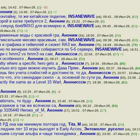
(ok), 14:42 , 07-Июл-26, (
1
)
–31
ноним
(2), 14:46 , 07-Июл-26, (
2
)
+7
онлайну, то же китайское поделие
,
INSANEWAVE
(ok), 09:41 , 08-Июл-26, (
62
)
орой в катке требуется 2
,
Аноним
(6), 15:22 , 07-Июл-26, (
6
)
20 секунд бояИМХО для всемирно и
,
INSANEWAVE
(ok), 09:40 , 08-Июл-26, (
61
)
 08-Июл-26, (
71
)
+2
ременные моды с красивой гра
,
Аноним
(34), 18:00 , 07-Июл-26, (
34
)
 пиксельное месиво красивым, сам
,
INSANEWAVE
(ok), 09:38 , 08-Июл-26, (
60
)
я и графика и геймплей и сюжет RA3 ме
,
Аноним
(75), 18:49 , 08-Июл-26, (
75
)
но по вечерам лобби собираются по 5-6 серверо
,
INSANEWAVE
(ok), 16:51 
отри с hmm2 vs hmm3 на сам
,
Анонисссм
(?), 22:04 , 07-Июл-26, (
47
)
+1
ти особенного
,
Аноним
(2), 09:27 , 08-Июл-26, (
59
)
ty where a specific hero gets a
,
Анонисссм
(?), 19:34 , 08-Июл-26, (
80
)
только его один можно изучить Дааа Прям-
,
Аноним
(84), 05:37 , 09-Июл-26, (
84
ешь без учета слабостей и достоинств, то да
,
Анонисссм
(?), 20:57 , 10-Июл
то что, это секондари скилл - а, основной по сути ра
,
Аноним
(93), 23:58 , 
actly the same as a Level 15 Warl
,
Анонисссм
(?), 19:36 , 08-Июл-26, (
81
)
,
Аноним
(8), 15:25 , 07-Июл-26, (
8
)
–6
 15:33 , 07-Июл-26, (
11
)
+2
аботать, то буду
,
Аноним
(8), 15:40 , 07-Июл-26, (
14
)
агазинов а так же всячески са
,
Аноним
(93), 00:10 , 29-Июл-26, (
94
)
app 3105440 Heroes_of_M
,
Аноним
(17), 16:01 , 07-Июл-26, (
17
)
), 16:18 , 07-Июл-26, (
21
)
–2
-Июл-26, (
22
)
+2
В РД она как минимум полтора год
,
Tita_M
(ok), 16:32 , 07-Июл-26, (
24
)
едние лет 10 игры выходят в Early Acces
,
Энтомолог_русолог
(ok), 19:1
лучшем случае альфа и чаще технодемка
,
Аноним
(8), 23:00 , 07-Июл-26, (
50
)
–