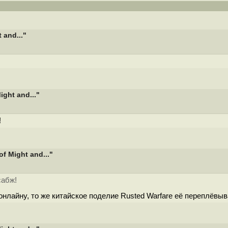
 and..."
ght and..."
!
f Might and..."
сабж!
нлайну, то же китайское поделие Rusted Warfare её переплёвыв