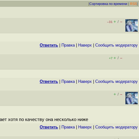
[
Сортировка по времени
|
RSS
]
+
–
/
–31
Ответить
|
Правка
|
Наверх
|
Cообщить модератору
+
–
/
+7
Ответить
|
Правка
|
Наверх
|
Cообщить модератору
+
–
/
ает хотя по качеству она несколько ниже
Ответить
|
Правка
|
Наверх
|
Cообщить модератору