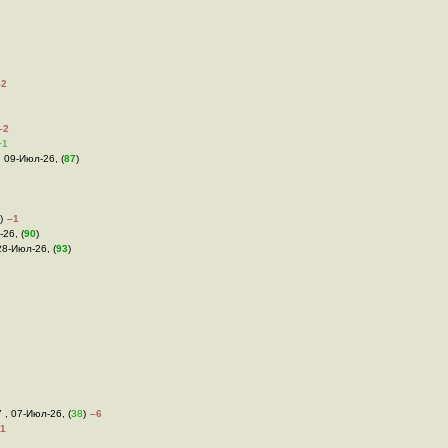
–2
–2
+1
, 09-Июл-26, (
87
)
)
–1
-26, (
90
)
28-Июл-26, (
93
)
7 , 07-Июл-26, (
38
)
–6
1