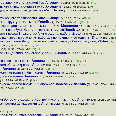
 сравнению с классикой Пл
,
Аноним
(-), 11:42 , 08-Июл-26, (
67
)
+1
п, нет смысла судить пока
,
Аноним
(8), 14:31 , 08-Июл-26, (
69
)
дут, а расы и правда такое себе
,
Becker
(?), 22:35 , 08-Июл-26, (
82
)
атического тестировани
,
Анонимище
(?), 15:26 , 07-Июл-26, (
9
)
ы в структуре карты
,
sirDranik
(ok), 15:31 , 07-Июл-26, (
10
)
+6
щихся здесь унылых злопыхателей, ч
,
Мохнонос
(?), 15:37 , 07-Июл-26, (
13
)
+
о - попробует Ну а мнение тех, кому
,
sirDranik
(ok), 16:13 , 07-Июл-26, (
18
)
+1
карт прошел И уже утро А мне еще на работу
,
Zloten
(ok), 06:19 , 10-Июл-26, (
8
ь на карте приключения работает по принципу сегодня
,
sirDranik
(ok), 14:38
блюдаю такое Допустим мой корабль сверху сбоку от водово
,
Zloten
(ok), 
ище
(?), 16:13 , 07-Июл-26, (
19
)
я
(??), 16:55 , 07-Июл-26, (
28
)
+1
ое ИИ удивило, при обороне замк
,
Аноним
(2), 21:32 , 07-Июл-26, (
42
)
+1
рафике - это кринж
,
Аноним
(12), 15:35 , 07-Июл-26, (
12
)
–14
ложкой - это кринж
,
Аноним
(15), 15:41 , 07-Июл-26, (
15
)
+8
ь
,
Аноним
(2), 15:46 , 07-Июл-26, (
16
)
+8
может позволить и бичпакеты
,
Аноним
(8), 16:18 , 07-Июл-26, (
20
)
+5
укты выгоднее
,
Аноним
(40), 20:25 , 07-Июл-26, (
40
)
(ok), 17:39 , 07-Июл-26, (
33
)
+1
сурсах своего времени
,
Смузихеб забывший пароль
(?), 18:05 , 07-Июл-26, 
:00 , 07-Июл-26, (
46
)
6
)
м более что сделать именно пиксель-_арт_ по
,
Аноним
(86), 15:25 , 09-Июл
ая жертва аб маркетинга
,
Анонисссм
(?), 22:06 , 07-Июл-26, (
48
)
л-26, (
23
)
огда можно будет поставить
,
Аноним
(51), 00:25 , 08-Июл-26, (
51
)