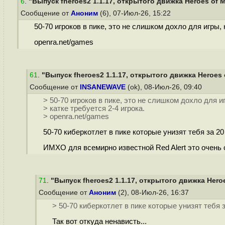
6
.
"Выпуск fheroes2 1.1.17, открытого движка Heroes of Mi
Сообщение от
Аноним
(6), 07-Июл-26, 15:22
50-70 игроков в пике, это не слишком дохло для игры, 
openra.net/games
61
.
"Выпуск fheroes2 1.1.17, открытого движка Heroes o
Сообщение от
INSANEWAVE
(ok), 08-Июл-26, 09:40
> 50-70 игроков в пике, это не слишком дохло для и
> катке требуется 2-4 игрока.
> openra.net/games
50-70 киберкотлет в пике которые унизят тебя за 20
ИМХО для всемирно известной Red Alert это очень
71
.
"Выпуск fheroes2 1.1.17, открытого движка Heroes
Сообщение от
Аноним
(2), 08-Июл-26, 16:37
> 50-70 киберкотлет в пике которые унизят тебя 
Так вот откуда ненависть...