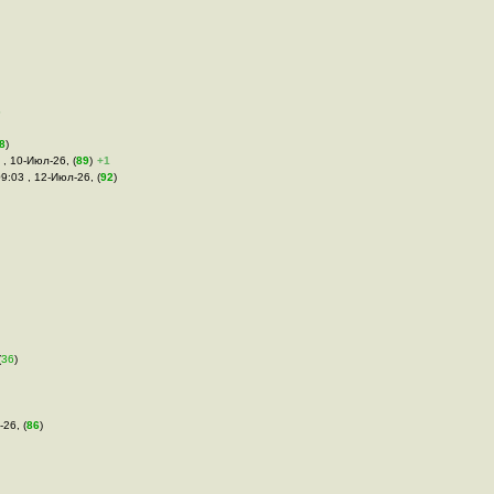
6
8
)
 , 10-Июл-26, (
89
)
+1
09:03 , 12-Июл-26, (
92
)
(
36
)
-26, (
86
)