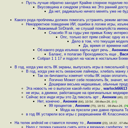
Пусть лучше обратно заходит Крайне спорное поделие по
Вкусовщина и синдром утёнка же Это ранний досту
Да нет, радикально ничего менять уже не бу
Какого рода проблемы должен помогать устранять режим автом
Некорректное поведение ИИ, ошибки в логике игры, изъян
Уважаемый SirDranik, не слушай пожалуйста имею
Спасибо Я за годы уже привык Кому интересн
Опс, только вот прям сейчас одну из 
Дело в том, что текущая модел
Да, время от времени на
Об какого рода изъянах карты идет речь
,
Аноним
Баланс, я полагаю Проходимость еще
,
Вас
Собрал 1 1 17 и подсел на часик в ностальжи Боев
В год, когда уже есть 8К экраны, выпускать игры в пиксельной г
В год, когда уже есть океанские лайнеры, хлебать манку 
Так он бичпакеты хомячит чтобы 8К экран оплатит
Логично Может себе позволить 8к, значит, 
Дошираки весьма недешевые, обычные прод
Эта новость не о выпуске какой-либо игры
,
warlock66613
не игры, а движки, работающие на оригинальных медиаре
Сейчас все инди игры это 2д пиксель арт
,
Аноним
(46), 22
Нет, конечно
,
Аноним
(64), 10:54 , 08-Июл-26, (
64
)
99 процентов
,
Аноним
(75), 18:51 , 08-Июл-26, (
7
Мода на пуксели уже давно прошла Те
в год 8К устарели все игры с разрешением 4К Классическ
На телек android не ставится почему то
,
Аноним
(23), 16:22 , 07-Ию
Надо с телека сначала снять кота и вязаную салфетку, т