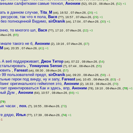
язанными салфетками самые технол
,
Аноним
(52), 05:23 , 08-Июл-26, (
52
)
+1
вать в данном случае
,
Tita_M
(ok), 16:52 , 07-Июл-26, (
26
)
+1
ресурсов, так что я пола
,
Вася
(??), 16:57 , 07-Июл-26, (
29
)
+1
 без полноценной Видимо
,
sirDranik
(ok), 17:04 , 07-Июл-26, (
30
)
+1
енно, то многого шл
,
Вася
(??), 17:10 , 07-Июл-26, (
32
)
+3
-Июл-26, (
65
)
гинале такого не б
,
Аноним
(2), 19:16 , 07-Июл-26, (
37
)
_M
(ok), 20:35 , 07-Июл-26, (
41
)
+1
ь А веб поддерживает
,
Джон Титор
(ok), 07:22 , 08-Июл-26, (
54
)
остальгировать
,
Yowayowa Sensei
(?), 07:44 , 08-Июл-26, (
55
)
новить
,
Fareast
(ok), 08:30 , 08-Июл-26, (
57
)
е 99 пользователей предп
,
sirDranik
(ok), 09:20 , 08-Июл-26, (
58
)
–1
ьные герои под винду, ну и запу
,
Fareast
(ok), 10:45 , 08-Июл-26, (
63
)
–2
зинг оригинального геймплея это
,
Аноним
(2), 16:33 , 08-Июл-26, (
70
)
тоит ориентироваться Как и здесь, впр
,
Аноним
(78), 19:10 , 08-Июл-26, (
78
)
+1
ьный Дум
,
Аноним
(64), 10:57 , 08-Июл-26, (
66
)
+1
(
79
)
ных часах
,
пох.
(?), 16:55 , 08-Июл-26, (
73
)
йте дядю
,
Илья
(??), 17:39 , 08-Июл-26, (
74
)
+1
–1