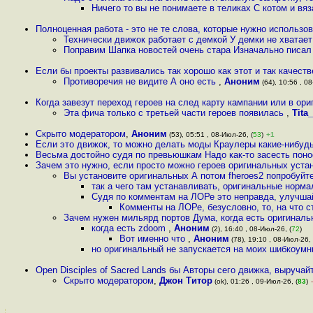
Ничего то вы не понимаете в теликах С котом и в
Полноценная работа - это не те слова, которые нужно использо
Технически движок работает с демкой У демки не хватает 
Поправим Шапка новостей очень стара Изначально писал
Если бы проекты развивались так хорошо как этот и так качеств
Противоречия не видите А оно есть
,
Аноним
(64), 10:56 , 08
Когда завезут переход героев на след карту кампании или в ори
Эта фича только с третьей части героев появилась
,
Tita
Скрыто модератором
,
Аноним
(53), 05:51 , 08-Июл-26, (
53
)
+1
Если это движок, то можно делать моды Краулеры какие-нибуд
Весьма достойно судя по превьюшкам Надо как-то засесть пон
Зачем это нужно, если просто можно героев оригинальных уста
Вы установите оригинальных А потом fheroes2 попробуйт
так а чего там устанавливать, оригинальные нормал
Судя по комментам на ЛОРе это неправда, улучшай
Комменты на ЛОРе, безусловно, то, на что с
Зачем нужен мильярд портов Дума, когда есть оригинал
когда есть zdoom
,
Аноним
(2), 16:40 , 08-Июл-26, (
72
)
Вот именно что
,
Аноним
(78), 19:10 , 08-Июл-26, 
но оригинальный не запускается на моих шибкоум
Open Disciples of Sacred Lands бы Авторы сего движка, выруча
Скрыто модератором
,
Джон Титор
(ok), 01:26 , 09-Июл-26, (
83
)