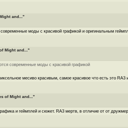
ight and..."
современные моды с красивой графикой и оригинальным геймп
f Might and..."
ются современные моды с красивой графикой
пиксельное месиво красивым, самое красивое что есть это RA3 
 of Might and..."
графика и геймплей и сюжет. RA3 мертв, в отличие от от дружме