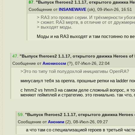
87
.
"Выпуск fheroes2 1.1.17, открытого движка Her
Сообщение от
INSANEWAVE
(ok), 09-Июл-26, 16:51
> RA3 это провал серии. И трёхмерности убога
> сюжет. RA3 мертв, в отличие от от дружмерн
> выходят моды.
Моды и на RA3 выходят и там постоянно по ве
47
.
"Выпуск fheroes2 1.1.17, открытого движка Heroes of M
Сообщение от
Анонисссм
(?), 07-Июл-26, 22:04
>Это по типу той полудохлой инициативы OpenRA?
минусанул тебя за openra. прошные репки на ladder по
с hmm2 vs hmm3 на самом деле сложный вопрос, я тож
меняют геймплей и стратегию. это гениально. так что,
59
.
"Выпуск fheroes2 1.1.17, открытого движка Heroes o
Сообщение от
Аноним
(2), 08-Июл-26, 09:27
а что там со специализацией героев в третьей част