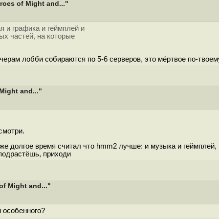
oes of Might and..."
я и графика и геймплей и
ых частей, на которые
черам лобби собираются по 5-6 серверов, это мёртвое по-твоем
ight and..."
смотри.
е долгое время считал что hmm2 лучше: и музыка и геймплей,
 подрастёшь, приходи
f Might and..."
и особенного?