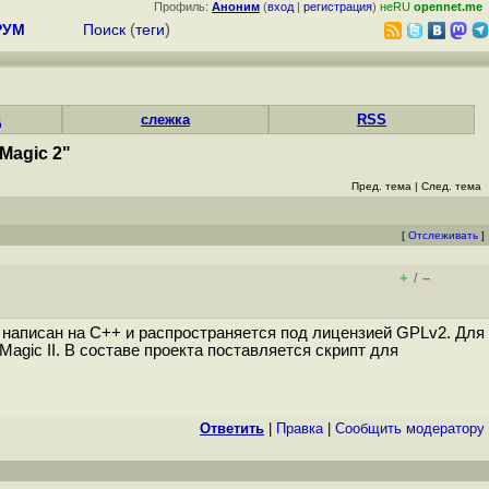
Профиль:
Аноним
(
вход
|
регистрация
)
неRU
opennet.me
РУМ
Поиск
(
теги
)
д
слежка
RSS
Magic 2"
Пред. тема
|
След. тема
[
Отслеживать
]
+
–
/
кта написан на C++ и распространяется под лицензией GPLv2. Для
agic II. В составе проекта поставляется скрипт для
Ответить
|
Правка
|
Cообщить модератору