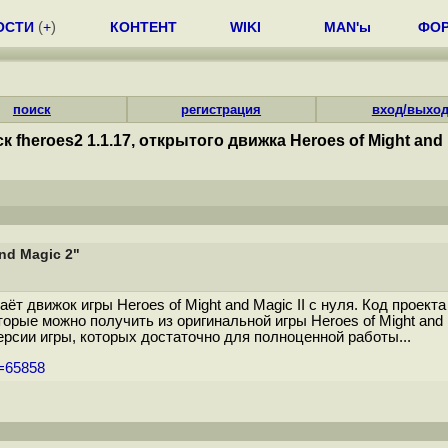
ОСТИ
(
+
)
КОНТЕНТ
WIKI
MAN'ы
ФО
поиск
регистрация
вход/выхо
 fheroes2 1.1.17, открытого движка Heroes of Might and 
nd Magic 2"
аёт движок игры Heroes of Might and Magic II с нуля. Код прое
рые можно получить из оригинальной игры Heroes of Might and M
ерсии игры, которых достаточно для полноценной работы...
m=65858