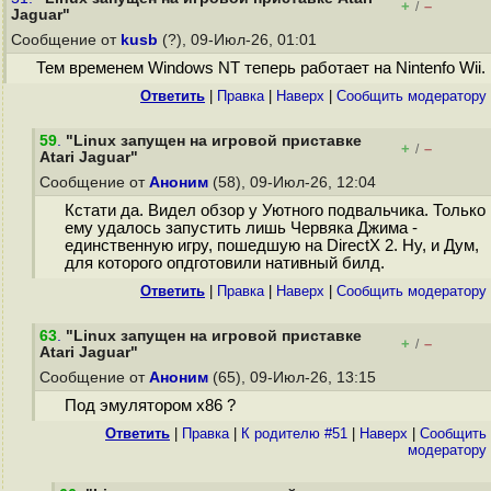
+
–
/
Jaguar"
Сообщение от
kusb
(?), 09-Июл-26, 01:01
Тем временем Windows NT теперь работает на Nintenfo Wii.
Ответить
|
Правка
|
Наверх
|
Cообщить модератору
59
.
"Linux запущен на игровой приставке
+
–
/
Atari Jaguar"
Сообщение от
Аноним
(58), 09-Июл-26, 12:04
Кстати да. Видел обзор у Уютного подвальчика. Только
ему удалось запустить лишь Червяка Джима -
единственную игру, пошедшую на DirectX 2. Ну, и Дум,
для которого опдготовили нативный билд.
Ответить
|
Правка
|
Наверх
|
Cообщить модератору
63
.
"Linux запущен на игровой приставке
+
–
/
Atari Jaguar"
Сообщение от
Аноним
(65), 09-Июл-26, 13:15
Под эмулятором x86 ?
Ответить
|
Правка
|
К родителю #51
|
Наверх
|
Cообщить
модератору