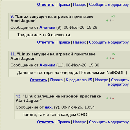
Ответить
|
Правка
|
Наверх
|
Cообщить модератору
9.
"Linux запущен на игровой приставке
+3
+
–
Atari Jaguar"
/
Сообщение от
Аноним
(9), 08-Июл-26, 15:26
Тридцатилетней свежести.
Ответить
|
Правка
|
Наверх
|
Cообщить модератору
11.
"Linux запущен на игровой приставке
+5
+
–
Atari Jaguar"
/
Сообщение от
Аноним
(11), 08-Июл-26, 15:30
Дальше - тостеры на очереди. Потесним же NetBSD! :)
Ответить
|
Правка
|
К родителю #5
|
Наверх
|
Cообщить
модератору
43.
"Linux запущен на игровой приставке
+
–
/
Atari Jaguar"
Сообщение от
нах.
(?), 08-Июл-26, 19:54
погоди, там и так в каждом ОНО!
Ответить
|
Правка
|
Наверх
|
Cообщить модератору