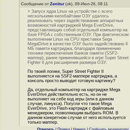
Сообщение от
Zenitur
(ok), 09-Июл-26, 08:11
> Запуск ядра Linux на устройстве с всего
несколькими килобайтами ОЗУ удалось
реализовать через задействование аппаратных
возможностей картриджей Mega EverDrive,
представляющих собой отдельный компьютер на
базе FPGA с собственным ОЗУ. При фактическом
выполнении Linux на CPU приставки Sega
MegaDrive в качестве ОЗУ было задействовано 4
МБ памяти картриджа, благодаря применению
техники переключения банков памяти (SSF2-
маппер), ранее применявшейся в игре Super Street
Fighter II для расширения размера ОЗУ.
По твоей логике, Super Street Fighter II
выполняется на SSF2-маппере картриджа, а
консоль просто выводит готовую картинку?
Да, отдельный компьютер на картридже Mega
EverDrive действительно есть, но он не
выполняет на себе код игры (или в данном
случае, линукса). Погугли что такое Mega
EverDrive, это Flash-картридж с файловым
менеджером, позволяющим выбрать ROM. В
данном конкретном случае от него используется
только маппер.
Ответить
|
Правка
|
Наверх
|
Cообщить модератору