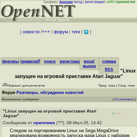
Профиль:
Аноним
(
вход
|
регистрация
)
неRU
opennet.me
[
новости
/
+++
|
форум
|
теги
|
]
форумы
правила/FAQ
поиск
регистрация
вход/
слежка
выход
RSS
"Linux
запущен на игровой приставке Atari Jaguar"
Вариант для распечатки
Пред. тема
|
След. тема
Форум
Разговоры, обсуждение новостей
Изначальное сообщение
[
Отслеживать
]
"Linux запущен на игровой приставке Atari
+
–
/
Jaguar"
Сообщение от
opennews
(??), 08-Июл-26, 14:42
Следом за портированием Linux на Sega MegaDrive
реализована возможность запуска ядра Linux с набором