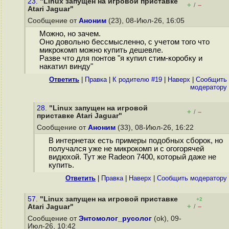
23.
"Linux запущен на игровой приставке
+
–
/
Atari Jaguar"
Сообщение от
Аноним
(23), 08-Июл-26, 16:05
Можно, но зачем.
Оно довольно бессмысленно, с учетом того что
микрокомп можно купить дешевле.
Разве что для понтов "я купил стим-коробку и
накатил винду"
Ответить
|
Правка
|
К родителю #19
|
Наверх
|
Cообщить
модератору
28.
"Linux запущен на игровой
+
–
/
приставке Atari Jaguar"
Сообщение от
Аноним
(33), 08-Июл-26, 16:22
В интернетах есть примеры подобных сборок, но
получался уже не микрокомп и с огогорячей
видюхой. Тут же Radeon 7400, который даже не
купить.
Ответить
|
Правка
|
Наверх
|
Cообщить модератору
57.
"Linux запущен на игровой приставке
+2
+
–
Atari Jaguar"
/
Сообщение от
Энтомолог_русолог
(ok), 09-
Июл-26, 10:42