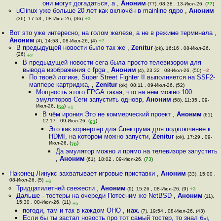
они могут догадаться, а
,
Аноним
(77), 08:38 , 13-Июл-26, (
77
)
uClinux уже больше 20 лет как включён в mainline ядро
,
Аноним
(36), 17:53 , 08-Июл-26, (36)
+3
Вот это уже интересно, на голом железе, а не в режиме терминала
,
Аноним
(4), 14:58 , 08-Июл-26, (4)
+7
В предыдущей новости было так же
,
Zenitur
(ok), 16:16 , 08-Июл-26,
(26)
+2
В предыдущей новости сега была просто телевизором для
вывода изображения с fpga
,
Аноним
(4), 23:32 , 08-Июл-26, (50)
–2
По твоей логике, Super Street Fighter II выполняется на SSF2-
маппере картриджа,
,
Zenitur
(ok), 08:11 , 09-Июл-26, (52)
Мощность этого FPGA такая, что на нём можно 100
эмуляторов Сеги запустить одновр
,
Аноним
(58), 11:35 , 09-
Июл-26, (
)
58
+1
В чём ирония Это не коммерческий проект
,
Аноним
(61),
12:17 , 09-Июл-26, (
)
61
Это как корнертер для Спектрума для подключение к
HDMI, на котором можно запусти
,
Zenitur
(ok), 17:29 , 09-
Июл-26, (
)
70
Да эмулятор можно и прямо на телевизоре запустить
,
Аноним
(61), 18:02 , 09-Июл-26, (
73
)
Наконец Линукс захватывает игровые приставки
,
Аноним
(33), 15:00 ,
08-Июл-26, (5)
+6
Тридцатилетней свежести
,
Аноним
(9), 15:26 , 08-Июл-26, (9)
+3
Дальше - тостеры на очереди Потесним же NetBSD
,
Аноним
(11),
15:30 , 08-Июл-26, (11)
+5
погоди, там и так в каждом ОНО
,
нах.
(?), 19:54 , 08-Июл-26, (43)
Если бы ты застал новость про тот самый тостер, то знал бы,