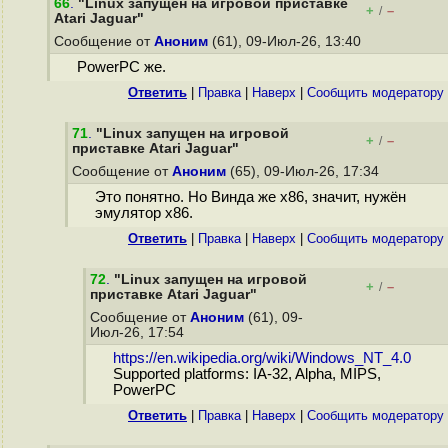
66
.
"Linux запущен на игровой приставке
+
–
/
Atari Jaguar"
Сообщение от
Аноним
(61), 09-Июл-26, 13:40
PowerPC же.
Ответить
|
Правка
|
Наверх
|
Cообщить модератору
71
.
"Linux запущен на игровой
+
–
/
приставке Atari Jaguar"
Сообщение от
Аноним
(65), 09-Июл-26, 17:34
Это понятно. Но Винда же x86, значит, нужён
эмулятор x86.
Ответить
|
Правка
|
Наверх
|
Cообщить модератору
72
.
"Linux запущен на игровой
+
–
/
приставке Atari Jaguar"
Сообщение от
Аноним
(61), 09-
Июл-26, 17:54
https://en.wikipedia.org/wiki/Windows_NT_4.0
Supported platforms: IA-32, Alpha, MIPS,
PowerPC
Ответить
|
Правка
|
Наверх
|
Cообщить модератору