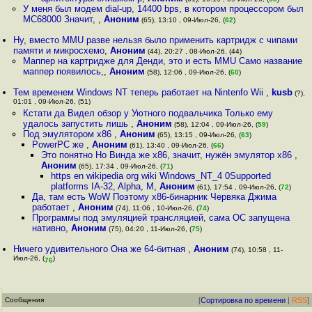
У меня был модем dial-up, 14400 bps, в котором процессором был
MC68000 Значит,
,
Аноним
(65), 13:10 , 09-Июл-26, (
62
)
Ну, вместо MMU разве нельзя было применить картридж с чипами
памяти и микросхемо
,
Аноним
(44), 20:27 , 08-Июл-26, (44)
Маппер на картридже для Денди, это и есть MMU Само название
маппер появилось,
,
Аноним
(58), 12:06 , 09-Июл-26, (
60
)
Тем временем Windows NT теперь работает на Nintenfo Wii
,
kusb
(?),
01:01 , 09-Июл-26, (51)
Кстати да Видел обзор у Уютного подвальчика Только ему
удалось запустить лишь
,
Аноним
(58), 12:04 , 09-Июл-26, (
59
)
Под эмулятором x86
,
Аноним
(65), 13:15 , 09-Июл-26, (
63
)
PowerPC же
,
Аноним
(61), 13:40 , 09-Июл-26, (
66
)
Это понятно Но Винда же x86, значит, нужён эмулятор x86
,
Аноним
(65), 17:34 , 09-Июл-26, (
71
)
https en wikipedia org wiki Windows_NT_4 0Supported
platforms IA-32, Alpha, M
,
Аноним
(61), 17:54 , 09-Июл-26, (
72
)
Да, там есть WoW Поэтому x86-бинарник Червяка Джима
работает
,
Аноним
(74), 11:06 , 10-Июл-26, (
74
)
Программы под эмуляцией трансляцией, сама ОС запущена
нативно
,
Аноним
(75), 04:20 , 11-Июл-26, (
75
)
Ничего удивительного Она же 64-битная
,
Аноним
(74), 10:58 , 11-
Июл-26, (
)
76
Сообщения
[
Сортировка по времени
|
RSS
]