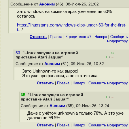
Сообщение от
Аноним
(46), 08-Июл-26, 21:02
Зато windows на компьютерах уже меньше 60%
осталось.
https://linuxstans.com/windows-dips-under-60-for-the-first-
t...
/
Ответить
|
Правка
|
К родителю #7
|
Наверх
|
Cообщить
модератору
53.
"Linux запущен на игровой
+1
+
–
приставке Atari Jaguar"
/
Сообщение от
Аноним
(61), 09-Июл-26, 10:32
Зато Unknown-то как вырос!
Это уже профанация, а не статистика.
Ответить
|
Правка
|
Наверх
|
Cообщить модератору
65
.
"Linux запущен на игровой
+
–
/
приставке Atari Jaguar"
Сообщение от
Аноним
(65), 09-Июл-26, 13:24
Даже с учётом unknown'а только 78%. А это уже
далеко не 99.9%
Ответить
|
Правка
|
Наверх
|
Cообщить модератору