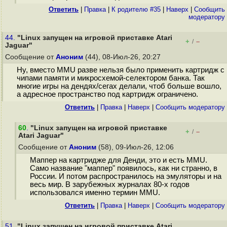
Ответить
|
Правка
|
К родителю #35
|
Наверх
|
Cообщить
модератору
44.
"Linux запущен на игровой приставке Atari
+
–
/
Jaguar"
Сообщение от
Аноним
(44), 08-Июл-26, 20:27
Ну, вместо MMU разве нельзя было применить картридж с
чипами памяти и микросхемой-селектором банка. Так
многие игры на дендях/сегах делали, чтоб больше вошло,
а адресное пространство под картридж ограничено.
Ответить
|
Правка
|
Наверх
|
Cообщить модератору
60
.
"Linux запущен на игровой приставке
+
–
/
Atari Jaguar"
Сообщение от
Аноним
(58), 09-Июл-26, 12:06
Маппер на картридже для Денди, это и есть MMU.
Само название "маппер" появилось, как ни странно, в
России. И потом распространилось на эмуляторы и на
весь мир. В зарубежных журналах 80-х годов
использовался именно термин MMU.
Ответить
|
Правка
|
Наверх
|
Cообщить модератору
51.
"Linux запущен на игровой приставке Atari