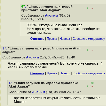
67
.
"Linux запущен на игровой
+
–
/
приставке Atari Jaguar"
Сообщение от
Аноним
(61), 09-
Июл-26, 15:14
99,9% никогда и не было. Ваш кэп.
Но я про то, что такая статистика вообще не
имеет смысла.
Ответить
|
Правка
|
Наверх
|
Cообщить модератору
17.
"Linux запущен на игровой приставке Atari
+
–
/
Jaguar"
Сообщение от
Аноним
(17), 08-Июл-26, 15:40
Часы правильно установлены? Вот кому-то не спалось, 4
часа 8 минут по Москве.
Ответить
|
Правка
|
Наверх
|
Cообщить модератору
18.
"Linux запущен на игровой приставке
+2
+
–
Atari Jaguar"
/
Сообщение от
Аноним
(18), 08-Июл-26, 15:47
время невероятных открытий: часы есть не только в
Москве