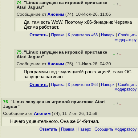
74
.
"Linux запущен на игровой приставке
+
–
/
Atari Jaguar"
Сообщение от
Аноним
(74), 10-Июл-26, 11:06
Да, там есть WoW. Поэтому x86-бинарник Червяка
Джима работает.
Ответить
|
Правка
|
К родителю #63
|
Наверх
|
Cообщить
модератору
75
.
"Linux запущен на игровой приставке
+
–
/
Atari Jaguar"
Сообщение от
Аноним
(75), 11-Июл-26, 04:20
Программы под эмуляцией/трансляцией, сама ОС
запущена нативно
Ответить
|
Правка
|
К родителю #63
|
Наверх
|
Cообщить
модератору
76
.
"Linux запущен на игровой приставке Atari
+
–
/
Jaguar"
Сообщение от
Аноним
(74), 11-Июл-26, 10:58
Ничего удивительного. Она же 64-битная.
Ответить
|
Правка
|
Наверх
|
Cообщить модератору