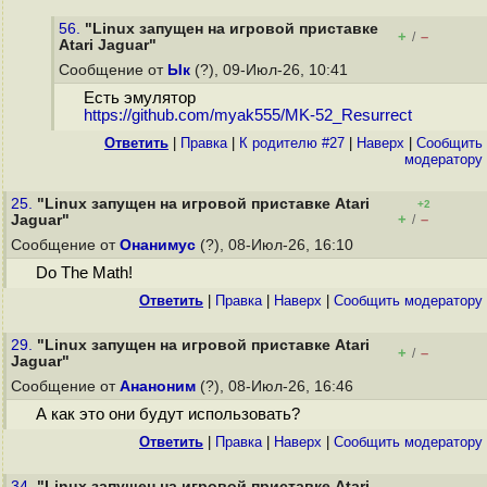
56.
"Linux запущен на игровой приставке
+
–
/
Atari Jaguar"
Сообщение от
Ык
(?), 09-Июл-26, 10:41
Есть эмулятор
https://github.com/myak555/MK-52_Resurrect
Ответить
|
Правка
|
К родителю #27
|
Наверх
|
Cообщить
модератору
25.
"Linux запущен на игровой приставке Atari
+2
+
–
Jaguar"
/
Сообщение от
Онанимус
(?), 08-Июл-26, 16:10
Do The Math!
Ответить
|
Правка
|
Наверх
|
Cообщить модератору
29.
"Linux запущен на игровой приставке Atari
+
–
/
Jaguar"
Сообщение от
Ананоним
(?), 08-Июл-26, 16:46
А как это они будут использовать?
Ответить
|
Правка
|
Наверх
|
Cообщить модератору
34.
"Linux запущен на игровой приставке Atari