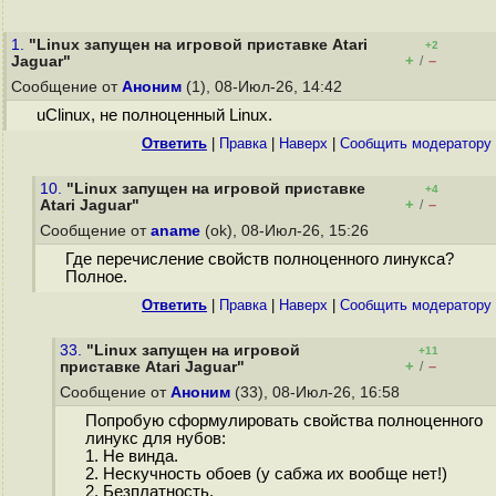
1.
"Linux запущен на игровой приставке Atari
+2
+
–
Jaguar"
/
Сообщение от
Аноним
(1), 08-Июл-26, 14:42
uClinux, не полноценный Linux.
Ответить
|
Правка
|
Наверх
|
Cообщить модератору
10.
"Linux запущен на игровой приставке
+4
+
–
Atari Jaguar"
/
Сообщение от
aname
(ok), 08-Июл-26, 15:26
Где перечисление свойств полноценного линукса?
Полное.
Ответить
|
Правка
|
Наверх
|
Cообщить модератору
33.
"Linux запущен на игровой
+11
+
–
приставке Atari Jaguar"
/
Сообщение от
Аноним
(33), 08-Июл-26, 16:58
Попробую сформулировать свойства полноценного
линукс для нубов:
1. Не винда.
2. Нескучность обоев (у сабжа их вообще нет!)
2. Безплатность.