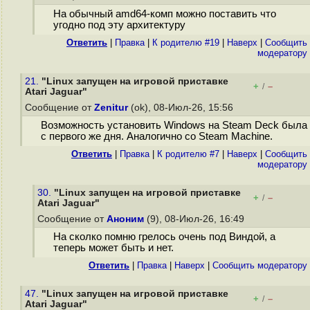
На обычный amd64-комп можно поставить что
угодно под эту архитектуру
Ответить
|
Правка
|
К родителю #19
|
Наверх
|
Cообщить
модератору
21.
"Linux запущен на игровой приставке
+
–
/
Atari Jaguar"
Сообщение от
Zenitur
(ok), 08-Июл-26, 15:56
Возможность установить Windows на Steam Deck была
с первого же дня. Аналогично со Steam Machine.
Ответить
|
Правка
|
К родителю #7
|
Наверх
|
Cообщить
модератору
30.
"Linux запущен на игровой приставке
+
–
/
Atari Jaguar"
Сообщение от
Аноним
(9), 08-Июл-26, 16:49
На сколко помню грелось очень под Виндой, а
теперь может быть и нет.
Ответить
|
Правка
|
Наверх
|
Cообщить модератору
47.
"Linux запущен на игровой приставке
+
–
/
Atari Jaguar"