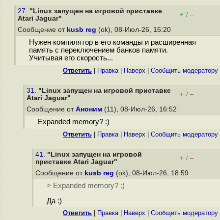
27.
"Linux запущен на игровой приставке
+
–
/
Atari Jaguar"
Сообщение от
kusb reg
(ok), 08-Июл-26, 16:20
Нужен компилятор в его команды и расширенная
память с переключением банков памяти.
Учитывая его скорость...
Ответить
|
Правка
|
Наверх
|
Cообщить модератору
31.
"Linux запущен на игровой приставке
+
–
/
Atari Jaguar"
Сообщение от
Аноним
(11), 08-Июл-26, 16:52
Expanded memory? :)
Ответить
|
Правка
|
Наверх
|
Cообщить модератору
41.
"Linux запущен на игровой
+
–
/
приставке Atari Jaguar"
Сообщение от
kusb reg
(ok), 08-Июл-26, 18:59
> Expanded memory? :)
Да :)
Ответить
|
Правка
|
Наверх
|
Cообщить модератору