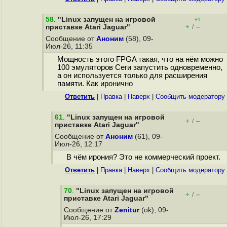
58
.
"Linux запущен на игровой
+1
+
–
приставке Atari Jaguar"
/
Сообщение от
Аноним
(58), 09-
Июл-26, 11:35
Мощность этого FPGA такая, что на нём можно
100 эмуляторов Сеги запустить одновременно,
а он используется только для расширения
памяти. Как иронично
Ответить
|
Правка
|
Наверх
|
Cообщить модератору
61
.
"Linux запущен на игровой
+
–
/
приставке Atari Jaguar"
Сообщение от
Аноним
(61), 09-
Июл-26, 12:17
В чём ирония? Это не коммерческий проект.
Ответить
|
Правка
|
Наверх
|
Cообщить модератору
70
.
"Linux запущен на игровой
+
–
/
приставке Atari Jaguar"
Сообщение от
Zenitur
(ok), 09-
Июл-26, 17:29