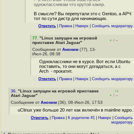
одноклассникам что крутой хакер.
В смысле? Вы перепутали это с Gentoo, а АРЧ
тот по сути дистр для начинающих.
Ответить
|
Правка
|
Наверх
|
Cообщить модератору
77
.
"Linux запущен на игровой
+
–
/
приставке Atari Jaguar"
Сообщение от
Аноним
(77), 13-
Июл-26, 08:38
Одноклассники не в курсе. Вот если Ubuntu
поставить, то они могут догадаться, а с
Arch - прокатит.
Ответить
|
Правка
|
Наверх
|
Cообщить модератору
36.
"Linux запущен на игровой приставке
+3
+
–
Atari Jaguar"
/
Сообщение от
Аноним
(36), 08-Июл-26, 17:53
uClinux уже больше 20 лет как включён в mainline ядро.
Ответить
|
Правка
|
К родителю #1
|
Наверх
|
Cообщить
модератору