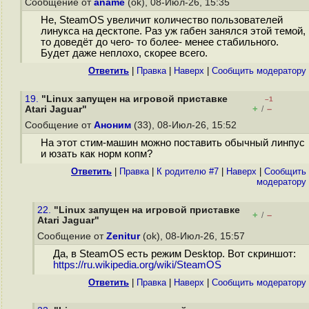
Сообщение от
aname
(ok), 08-Июл-26, 15:35
Не, SteamOS увеличит количество пользователей
линукса на десктопе. Раз уж габен занялся этой темой,
то доведёт до чего- то более- менее стабильного.
Будет даже неплохо, скорее всего.
Ответить
|
Правка
|
Наверх
|
Cообщить модератору
19.
"Linux запущен на игровой приставке
–1
+
–
Atari Jaguar"
/
Сообщение от
Аноним
(33), 08-Июл-26, 15:52
На этот стим-машин можно поставить обычный линпус
и юзать как норм копм?
Ответить
|
Правка
|
К родителю #7
|
Наверх
|
Cообщить
модератору
22.
"Linux запущен на игровой приставке
+
–
/
Atari Jaguar"
Сообщение от
Zenitur
(ok), 08-Июл-26, 15:57
Да, в SteamOS есть режим Desktop. Вот скриншот:
https://ru.wikipedia.org/wiki/SteamOS
Ответить
|
Правка
|
Наверх
|
Cообщить модератору