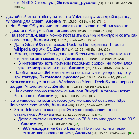
что NetBSD тогда уст
,
Энтомолог_русолог
(ok), 10:41 , 09-Июл-26,
(55)
+3
Достойный ответ габену на то, что Valve выпустила драйвера под
Windows для Steam
,
Аноним
(7), 15:09 , 08-Июл-26, (7)
–1
Не, SteamOS увеличит количество пользователей линукса на
десктопе Раз уж габен
,
aname
(ok), 15:35 , 08-Июл-26, (15)
+1
На этот стим-машин можно поставить обычный линпус и юзать как
норм копм
,
Аноним
(33), 15:52 , 08-Июл-26, (19)
–1
Да, в SteamOS есть режим Desktop Вот скриншот https ru
wikipedia org wiki St
,
Zenitur
(ok), 15:57 , 08-Июл-26, (22)
Можно, но зачем Оно довольно бессмысленно, с учетом того
что микрокомп можно куп
,
Аноним
(23), 16:05 , 08-Июл-26, (23)
В интернетах есть примеры подобных сборок, но получался
уже не микрокомп и с ого
,
Аноним
(33), 16:22 , 08-Июл-26, (28)
На обычный amd64-комп можно поставить что угодно под эту
архитектуру
,
Энтомолог_русолог
(ok), 10:42 , 09-Июл-26, (57)
+2
Возможность установить Windows на Steam Deck была с первого
же дня Аналогично с
,
Zenitur
(ok), 15:56 , 08-Июл-26, (21)
На сколко помню грелось очень под Виндой, а теперь может
быть и нет
,
Аноним
(9), 16:49 , 08-Июл-26, (30)
Зато windows на компьютерах уже меньше 60 осталось https
linuxstans com windo
,
Аноним
(46), 21:02 , 08-Июл-26, (47)
Зато Unknown-то как вырос Это уже профанация, а не
статистика
,
Аноним
(61), 10:32 , 09-Июл-26, (53)
+1
Даже с учётом unknown а только 78 А это уже далеко не 99 9
,
Аноним
(65), 13:24 , 09-Июл-26, (
65
)
99,9 никогда и не было Ваш кэп Но я про то, что такая
статистика вообще не име
,
Аноним
(61), 15:14 , 09-Июл-26, (
67
)