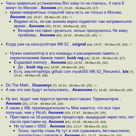
Часы правильно установлены Вот кому-то не спалось, 4 часа 8
минут по Москве
,
Аноним
(17), 15:40 , 08-Июл-26, (17)
время невероятных открытий часы есть не только в Москве
,
Аноним
(18), 15:47 , 08-Июл-26, (18)
+2
Видимо есть, но как аноним верно подметил там неправильное
время
,
Аноним
(33), 15:54 , 08-Июл-26, (20)
Вечером поставил грузиться, ночью прогрузилось Не вижу
проблемы
,
Аноним
(40), 18:42 , 08-Июл-26, (40)
+2
Когда уже на калькуляторе МК-52
,
xsignal
(ok), 16:07 , 08-Июл-26, (24)
+1
Нужен компилятор в его команды и расширенная память с
переключением банков памят
,
kusb reg
(ok), 16:20 , 08-Июл-26, (27)
Expanded memory
,
Аноним
(11), 16:52 , 08-Июл-26, (31)
Да
,
kusb reg
(ok), 18:59 , 08-Июл-26, (41)
Есть эмуляторhttps github com myak555 MK-52_Resurrect
,
Ык
(?),
10:41 , 09-Июл-26, (56)
Do The Math
,
Онанимус
(?), 16:10 , 08-Июл-26, (25)
+2
А как это они будут использовать
,
Ананоним
(?), 16:46 , 08-Июл-26, (29)
Ну вот, будет чем боротся против восставших Терминаторов
,
Аноним
(34), 17:34 , 08-Июл-26, (34)
А какая у 68k производительность Мне кажется, что все таки
получше, чем у Ricoh
,
Аноним
(35), 17:47 , 08-Июл-26, (35)
Приставка на 16-разрядном процессоре, вышедшая через пять лет
после приставки на
,
Аноним
(61), 10:35 , 09-Июл-26, (54)
Не путаем с 6502
,
Аноним
(35), 13:17 , 09-Июл-26, (
64
)
Точно, протёр глаза Ну тут в лоб сравнивать бессмысленно,
архитектуры слишком р
,
Аноним
(61), 16:15 , 09-Июл-26, (
68
)