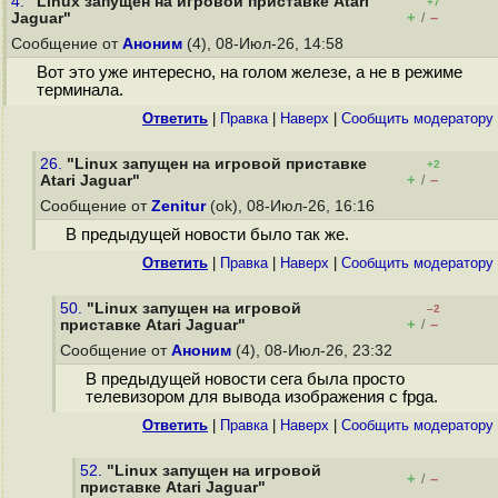
4.
"Linux запущен на игровой приставке Atari
+7
+
–
Jaguar"
/
Сообщение от
Аноним
(4), 08-Июл-26, 14:58
Вот это уже интересно, на голом железе, а не в режиме
терминала.
Ответить
|
Правка
|
Наверх
|
Cообщить модератору
26.
"Linux запущен на игровой приставке
+2
+
–
Atari Jaguar"
/
Сообщение от
Zenitur
(ok), 08-Июл-26, 16:16
В предыдущей новости было так же.
Ответить
|
Правка
|
Наверх
|
Cообщить модератору
50.
"Linux запущен на игровой
–2
+
–
приставке Atari Jaguar"
/
Сообщение от
Аноним
(4), 08-Июл-26, 23:32
В предыдущей новости сега была просто
телевизором для вывода изображения с fpga.
Ответить
|
Правка
|
Наверх
|
Cообщить модератору
52.
"Linux запущен на игровой
+
–
/
приставке Atari Jaguar"