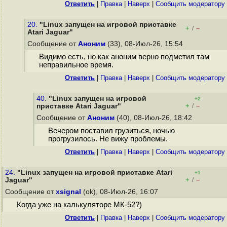
Ответить
|
Правка
|
Наверх
|
Cообщить модератору
20.
"Linux запущен на игровой приставке
+
–
/
Atari Jaguar"
Сообщение от
Аноним
(33), 08-Июл-26, 15:54
Видимо есть, но как аноним верно подметил там
неправильное время.
Ответить
|
Правка
|
Наверх
|
Cообщить модератору
40.
"Linux запущен на игровой
+2
+
–
приставке Atari Jaguar"
/
Сообщение от
Аноним
(40), 08-Июл-26, 18:42
Вечером поставил грузиться, ночью
прогрузилось. Не вижу проблемы.
Ответить
|
Правка
|
Наверх
|
Cообщить модератору
24.
"Linux запущен на игровой приставке Atari
+1
+
–
Jaguar"
/
Сообщение от
xsignal
(ok), 08-Июл-26, 16:07
Когда уже на калькуляторе МК-52?)
Ответить
|
Правка
|
Наверх
|
Cообщить модератору