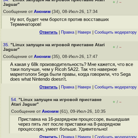
+
–
/
Jaguar"
Сообщение от
Аноним
(34), 08-Июл-26, 17:34
Ну вот, будет чем боротся против восставших
Терминаторов!
Ответить
|
Правка
|
Наверх
|
Cообщить модератору
35.
"Linux запущен на игровой приставке Atari
+
–
/
Jaguar"
Сообщение от
Аноним
(35), 08-Июл-26, 17:47
А какая у 68k производительность? Мне кажется, что все
таки получше, чем у Ricoh 5A22. Так что наверное
маркетологи Sega были правы, когда говорили, что Sega
does what Nintendo doesn't.
Ответить
|
Правка
|
Наверх
|
Cообщить модератору
54.
"Linux запущен на игровой приставке
+
–
/
Atari Jaguar"
Сообщение от
Аноним
(61), 09-Июл-26, 10:35
Приставка на 16-разрядном процессоре, вышедшая
через пять лет после приставки на 8-разрядном
процессоре, умеет больше. Удивительно!
Ответить
|
Правка
|
Наверх
|
Cообщить модератору