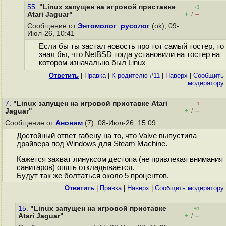
55.
"Linux запущен на игровой приставке
+3
+
–
Atari Jaguar"
/
Сообщение от
Энтомолог_русолог
(ok), 09-
Июл-26, 10:41
Если бы ты застал новость про тот самый тостер, то
знал бы, что NetBSD тогда установили на тостер на
котором изначально был Linux
Ответить
|
Правка
|
К родителю #11
|
Наверх
|
Cообщить
модератору
7.
"Linux запущен на игровой приставке Atari
–1
+
–
Jaguar"
/
Сообщение от
Аноним
(7), 08-Июл-26, 15:09
Достойный ответ габену на то, что Valve выпустила
драйвера под Windows для Steam Machine.
Кажется захват линуксом дестопа (не привлекая внимания
санитаров) опять откладывается.
Будут так же болтаться около 5 процентов.
Ответить
|
Правка
|
Наверх
|
Cообщить модератору
15.
"Linux запущен на игровой приставке
+1
+
–
Atari Jaguar"
/