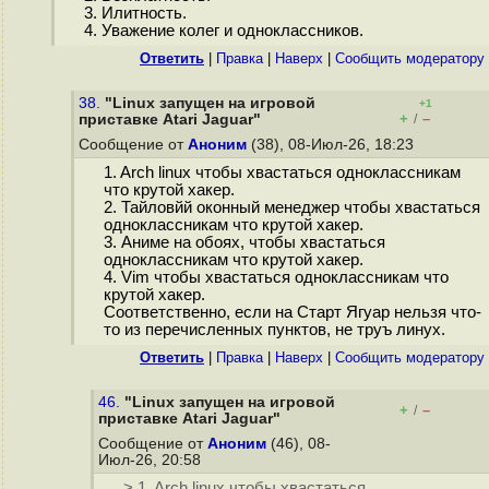
3. Илитность.
4. Уважение колег и одноклассников.
Ответить
|
Правка
|
Наверх
|
Cообщить модератору
38.
"Linux запущен на игровой
+1
+
–
приставке Atari Jaguar"
/
Сообщение от
Аноним
(38), 08-Июл-26, 18:23
1. Arch linux чтобы хвастаться одноклассникам
что крутой хакер.
2. Тайловйй оконный менеджер чтобы хвастаться
одноклассникам что крутой хакер.
3. Аниме на обоях, чтобы хвастаться
одноклассникам что крутой хакер.
4. Vim чтобы хвастаться одноклассникам что
крутой хакер.
Соответственно, если на Старт Ягуар нельзя что-
то из перечисленных пунктов, не труъ линух.
Ответить
|
Правка
|
Наверх
|
Cообщить модератору
46.
"Linux запущен на игровой
+
–
/
приставке Atari Jaguar"
Сообщение от
Аноним
(46), 08-
Июл-26, 20:58
> 1. Arch linux чтобы хвастаться