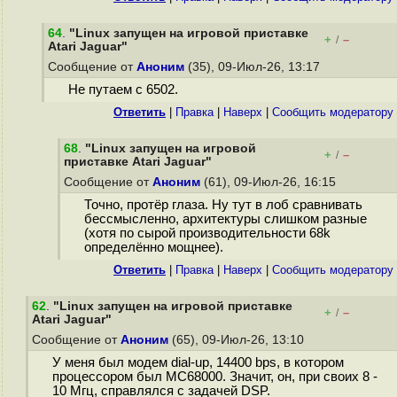
64
.
"Linux запущен на игровой приставке
+
–
/
Atari Jaguar"
Сообщение от
Аноним
(35), 09-Июл-26, 13:17
Не путаем с 6502.
Ответить
|
Правка
|
Наверх
|
Cообщить модератору
68
.
"Linux запущен на игровой
+
–
/
приставке Atari Jaguar"
Сообщение от
Аноним
(61), 09-Июл-26, 16:15
Точно, протёр глаза. Ну тут в лоб сравнивать
бессмысленно, архитектуры слишком разные
(хотя по сырой производительности 68k
определённо мощнее).
Ответить
|
Правка
|
Наверх
|
Cообщить модератору
62
.
"Linux запущен на игровой приставке
+
–
/
Atari Jaguar"
Сообщение от
Аноним
(65), 09-Июл-26, 13:10
У меня был модем dial-up, 14400 bps, в котором
процессором был MC68000. Значит, он, при своих 8 -
10 Мгц, справлялся с задачей DSP.