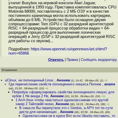
утилит Busybox на игровой консоли Atari Jaguar,
выпущенной в 1993 году. Приставка комплектовалась CPU
Motorola 68000, поставлялась с 2 МБ ОЗУ и в качестве
постоянного хранилища могла использовать картриджи,
объёмом до 6 МБ. Устройство было оснащено двумя
сопроцессорами: Tom (GPU c 32-разрядной архитектурой
RISC + 64-разрядный процессор обработки видео + 64-
разрядный процессор для выполнения логических
операций) и Jerry (DSP с 32-разрядной архитектурой RISC
для работы со звуком)...
Подробнее:
https://www.opennet.ru/opennews/art.shtml?
num=65866
Ответить
|
Правка
|
Cообщить модератору
Оглавление
uClinux, не полноценный Linux
,
Аноним
(1), 14:42 , 08-Июл-26, (1)
+2
Где перечисление свойств полноценного линукса Полное
,
aname
(ok), 15:26 , 08-Июл-26, (10)
+4
Попробую сформулировать свойства полноценного линукс для
нубов 1 Не винда 2 Не
,
Аноним
(33), 16:58 , 08-Июл-26, (33)
+11
1 Arch linux чтобы хвастаться одноклассникам что крутой
хакер 2 Тайловйй оконн
,
Аноним
(38), 18:23 , 08-Июл-26, (38)
+1
В смысле Вы перепутали это с Gentoo, а АРЧ тот по сути
дистр для начинающих
,
Аноним
(46), 20:58 , 08-Июл-26, (46)
Одноклассники не в курсе Вот если Ubuntu поставить, то