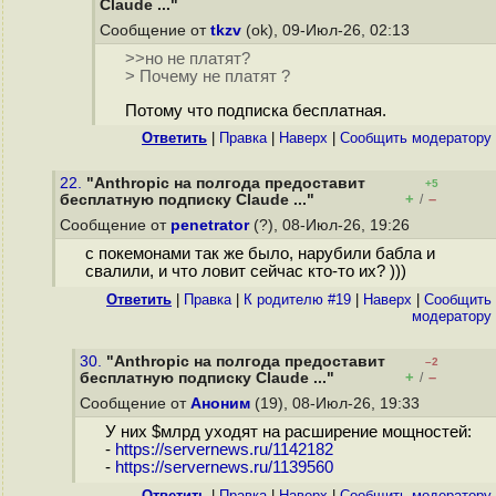
Claude ..."
Сообщение от
tkzv
(ok), 09-Июл-26, 02:13
>>но не платят?
> Почему не платят ?
Потому что подписка бесплатная.
Ответить
|
Правка
|
Наверх
|
Cообщить модератору
22.
"Anthropic на полгода предоставит
+5
+
–
бесплатную подписку Claude ..."
/
Сообщение от
penetrator
(?), 08-Июл-26, 19:26
с покемонами так же было, нарубили бабла и
свалили, и что ловит сейчас кто-то их? )))
Ответить
|
Правка
|
К родителю #19
|
Наверх
|
Cообщить
модератору
30.
"Anthropic на полгода предоставит
–2
+
–
бесплатную подписку Claude ..."
/
Сообщение от
Аноним
(19), 08-Июл-26, 19:33
У них $млрд уходят на расширение мощностей:
-
https://servernews.ru/1142182
-
https://servernews.ru/1139560
Ответить
|
Правка
|
Наверх
|
Cообщить модератору