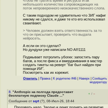
чтобы не тратить время и ресурсы итак
небольшого количества сопровождающих на
поток непроверенного низкокачественного слопа.
С таким подходом не удивительно что ЗИГ нафиг
никому не сдался, и даже те кто его использовал
сваилвают.
> Человек должен взять ответственность за то
что он присылает, проверить что выдала
нейросеть.
А если он это сделал?
Но дундуки уже написали NO AI!!1111
Подмывает потролить убогих: запостить пару
багов, а после фикса и вмердживания в мастер
создать тикеты на реверт "баг был найден при
помощи ИИ".
Посмотреть как их корежит.
Ответить
|
Правка
|
К родителю #46
|
Наверх
|
Cообщить
модератору
8.
"Anthropic на полгода предоставит
+
–
/
бесплатную подписку Claude ..."
Сообщение от
sqrt
(?), 08-Июл-26, 18:44
Продавать надо. Заодно и денег поднять на развитие