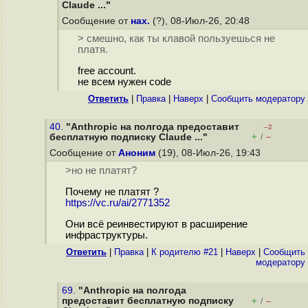
Claude ..."
Сообщение от
нах.
(?), 08-Июл-26, 20:48
> смешно, как ты клавой пользуешься не
платя.
free account.
не всем нужен code
Ответить
|
Правка
|
Наверх
|
Cообщить модератору
40.
"Anthropic на полгода предоставит
–2
+
–
бесплатную подписку Claude ..."
/
Сообщение от
Аноним
(19), 08-Июл-26, 19:43
>но не платят?
Почему не платят ?
https://vc.ru/ai/2771352
Они всё реинвестируют в расширение
инфраструктуры.
Ответить
|
Правка
|
К родителю #21
|
Наверх
|
Cообщить
модератору
69.
"Anthropic на полгода
предоставит бесплатную подписку
+
–
/