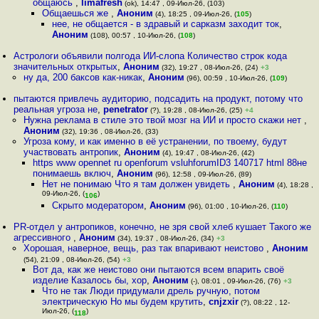
общаюсь
,
limafresh
(ok), 14:47 , 09-Июл-26, (103)
Общаешься же
,
Аноним
(4), 18:25 , 09-Июл-26, (
105
)
нее, не общается - в здравый и сарказм заходит ток
,
Аноним
(108), 00:57 , 10-Июл-26, (
108
)
Астрологи объявили полгода ИИ-слопа Количество строк кода
значительных открытых
,
Аноним
(32), 19:27 , 08-Июл-26, (24)
+3
ну да, 200 баксов как-никак
,
Аноним
(96), 00:59 , 10-Июл-26, (
109
)
пытаются привлечь аудиторию, подсадить на продукт, потому что
реальная угроза не
,
penetrator
(?), 19:28 , 08-Июл-26, (25)
+4
Нужна реклама в стиле это твой мозг на ИИ и просто скажи нет
,
Аноним
(32), 19:36 , 08-Июл-26, (33)
Угроза кому, и как именно в её устранении, по твоему, будут
участвовать антропик
,
Аноним
(4), 19:47 , 08-Июл-26, (42)
https www opennet ru openforum vsluhforumID3 140717 html 88не
понимаешь включ
,
Аноним
(96), 12:58 , 09-Июл-26, (89)
Нет не понимаю Что я там должен увидеть
,
Аноним
(4), 18:28 ,
09-Июл-26, (
)
106
Скрыто модератором
,
Аноним
(96), 01:00 , 10-Июл-26, (
110
)
PR-отдел у антропиков, конечно, не зря свой хлеб кушает Такого же
агрессивного
,
Аноним
(34), 19:37 , 08-Июл-26, (34)
+3
Хорошая, наверное, вещь, раз так впаривают неистово
,
Аноним
(54), 21:09 , 08-Июл-26, (54)
+3
Вот да, как же неистово они пытаются всем впарить своё
изделие Казалось бы, хор
,
Аноним
(-), 08:01 , 09-Июл-26, (76)
+3
Что не так Люди придумали дрель ручную, потом
электрическую Но мы будем крутить
,
cnjzxir
(?), 08:22 , 12-
Июл-26, (
)
118