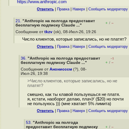
https://www.anthropic.com
Ответить
|
Правка
|
Наверх
|
Cообщить модератору
21.
"Anthropic на полгода предоставит
+
–
/
бесплатную подписку Claude ..."
Сообщение от
tkzv
(ok), 08-Июл-26, 19:26
Число клиентов, которые записались, но не платят?
Ответить
|
Правка
|
Наверх
|
Cообщить модератору
36.
"Anthropic на полгода предоставит
–1
+
–
бесплатную подписку Claude ..."
/
Сообщение от
Анонисссм
(?), 08-
Июл-26, 19:38
>Число клиентов, которые записались, но не
платят?
смешно, как ты клавой пользуешься не платя.
я, кстати, наоборот делаю, плачУ ($20) но почти
не пользуюсь ))) (мне хватает 5% лимита)
Ответить
|
Правка
|
Наверх
|
Cообщить модератору
53.
"Anthropic на полгода
предоставит бесплатную подписку
+
–
/