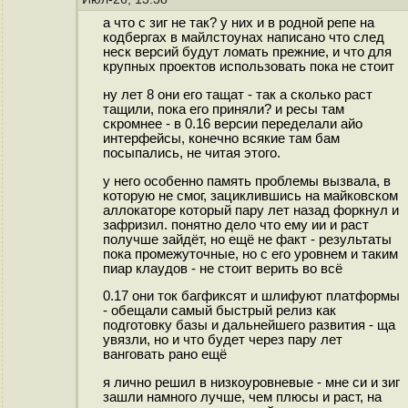
а что с зиг не так? у них и в родной репе на
кодбергах в майлстоунах написано что след
неск версий будут ломать прежние, и что для
крупных проектов использовать пока не стоит
ну лет 8 они его тащат - так а сколько раст
тащили, пока его приняли? и ресы там
скромнее - в 0.16 версии переделали айо
интерфейсы, конечно всякие там бам
посыпались, не читая этого.
у него особенно память проблемы вызвала, в
которую не смог, зациклившись на майковском
аллокаторе который пару лет назад форкнул и
зафризил. понятно дело что ему ии и раст
получше зайдёт, но ещё не факт - результаты
пока промежуточные, но с его уровнем и таким
пиар клаудов - не стоит верить во всё
0.17 они ток багфиксят и шлифуют платформы
- обещали самый быстрый релиз как
подготовку базы и дальнейшего развития - ща
увязли, но и что будет через пару лет
ванговать рано ещё
я лично решил в низкоуровневые - мне си и зиг
зашли намного лучше, чем плюсы и раст, на