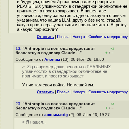
в будущем, причём Zig например даже репорты о
РЕАЛЬНЫХ уязвимостях в стандартной библиотеке не
принимает, а просто закрывает. Я нашел две
уязвимости, одну заплатил с одного аккаунта с явным
указанием, что нашла LLM, другую без него. Угадай,
какую просто сразу закрыли и послали читать AI policy,
а какую пофиксили?
Ответить
|
Правка
|
Наверх
|
Cообщить модератору
13.
"Anthropic на полгода предоставит
+2
+
–
бесплатную подписку Claude ..."
/
Сообщение от
Аноним
(13), 08-Июл-26, 18:50
> Zig например даже репорты о РЕАЛЬНЫХ
уязвимостях в стандартной библиотеке не
принимает, а просто закрывает
У них там своя война. Не мешай им.
Ответить
|
Правка
|
Наверх
|
Cообщить модератору
23.
"Anthropic на полгода предоставит
+2
+
–
бесплатную подписку Claude ..."
/
Сообщение от
ананим.orig
(?), 08-Июл-26, 19:27
> Я нашел...