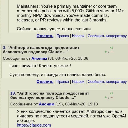
Maintainers: You're a primary maintainer or core team
member of a public repo with 5,000+ GitHub stars or 1M+
monthly NPM downloads. You've made commits,
releases, or PR reviews within the last 3 months.
Сейчас планку существенно снизили.
Ответить
|
Правка
|
Наверх
|
Cообщить модератору
3.
"Anthropic на полгода предоставит
+1
+
–
бесплатную подписку Claude ..."
/
Сообщение от
Аноним
(3), 08-Июл-26, 18:36
Гипс снимают! Клиент уезжает!
Судя по-всему, и правда эта паника давно была.
Ответить
|
Правка
|
Наверх
|
Cообщить модератору
19.
"Anthropic на полгода предоставит
+1
+
–
бесплатную подписку Claude ..."
/
Сообщение от
Аноним
(19), 08-Июл-26, 19:13
У них количество клиентов растёт, Anthropic сейчас в
лидерах по продвинутости моделей, потом уже OpenAI
и Google.
https://claude.com