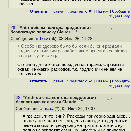
проекта.
Ответить
|
Правка
|
К родителю #4
|
Наверх
|
Cообщить
модератору
26.
"Anthropic на полгода предоставит
+
–
/
бесплатную подписку Claude ..."
Сообщение от
tkzv
(ok), 08-Июл-26, 19:28
> Особенно здорово было бы если бы они раздали
подписку активным разработчикам проектов со strong
no-ai policy типа zig.
Отлично для отчётов перед инвесторами. Огромный
охват, и никаких расходов, т.к. подписчики ничем не
пользуются.
Ответить
|
Правка
|
К родителю #4
|
Наверх
|
Cообщить
модератору
29.
"Anthropic на полгода предоставит
+
–
/
бесплатную подписку Claude ..."
Сообщение от
нах.
(?), 08-Июл-26, 19:32
А где деньги-то, зин?! Расходы примерно одинаковы,
пользуются или нет - модель надо где-то держать и
чем-то кормить, ресурсы уже тратятся, а эти... ну
ладно не заплатят сами, но никого ж и не приведут.