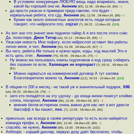
В условиях конкуренции ЛЮБУЮ вещь надо впаривать, иначе,
какой бы хорошей она ни
,
Аноним
(85), 11:39 , 09-Июл-26, (84)
+1
да просто ужасно я примерно представляю, что будет -
нормальные ребята, кто сду
,
Аноним
(96), 12:56 , 09-Июл-26, (88)
+1
Кроме как около опеннетных аналогов есть люди которые
говорят, что нейросети пло
,
cnjzxir
(?), 08:25 , 12-Июл-26, (
119
)
Ах вот оно что значит мне подняли тайер А я его после этого снёс
Да, поэкспере
,
Джон Титор
(ok), 01:12 , 09-Июл-26, (66)
+1
Ужасная новость Мне пофигу, если нейрослоп оставит без работы
лично меня, я чел
,
Аноним
(54), 01:39 , 09-Июл-26, (67)
+6
Вы чего, ребята Им только и нужно идеи, коды, ход мыслей Это и
есть цель этих
,
Аноним
(75), 06:59 , 09-Июл-26, (75)
+2
Ну можно же пользовать компы подпичиков и код сразу собирать
без лазания по всяк
,
Халявщик не корпораст
(?), 09:31 , 09-Июл-26,
(81)
Можно нарваться на коммерческий договор А тут халява
Благотворителю можно та
,
Аноним
(112), 04:54 , 10-Июл-26, (
112
)
В общем-то 200 в месяц - не такой уж и значительный подарок
,
X86
(ok), 08:33 , 09-Июл-26, (79)
–1
зато кто попадётся на эту удочку - до конца жизни понесут клеймо
слопа, похорони
,
Аноним
(96), 12:48 , 09-Июл-26, (87)
–1
мнение белок-истеричек очень важно для нас нет а вот двести
баксофф я бы нашел
,
пох.
(?), 12:58 , 09-Июл-26, (90)
прикольно, как всегда в своём репертуаре то есть если наберётся
команда профи, к
,
Аноним
(96), 12:46 , 09-Июл-26, (86)
–1
спасибо, не нужно
,
Аноним
(96), 14:00 , 09-Июл-26, (102)
Anthropic - хорший диллер, первую дозу даёт бесплатно, чтобы