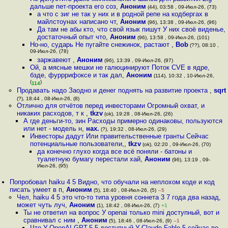
дальше пет-проекта его соз
,
Аноним
(44), 03:58 , 09-Июл-26, (73)
а что с зиг не так у них и в родной репе на кодбергах в
майлстоунах написано чт
,
Аноним
(96), 13:38 , 09-Июл-26, (96)
Да там не абы кто, что свой язык пишут У них своё виденье,
достаточный опыт что
,
Аноним
(96), 13:58 , 09-Июл-26, (101)
Но-но, сударь Не пугайте снежинок, растают
,
Bob
(??), 08:10 ,
09-Июл-26, (78)
заржавеют
,
Аноним
(96), 13:39 , 09-Июл-26, (97)
Ой, а мясные мешки не галюцинируют Поток CVE в ядре,
бзде, фурррифоксе и так дал
,
Аноним
(114), 10:32 , 10-Июл-26,
(
)
114
Продавать надо Заодно и денег поднять на развитие проекта
,
sqrt
(?), 18:44 , 08-Июл-26, (8)
Отлично для отчётов перед инвесторами Огромный охват, и
никаких расходов, т к
,
tkzv
(ok), 19:28 , 08-Июл-26, (26)
А где деньги-то, зин Расходы примерно одинаковы, пользуются
или нет - модель н
,
нах.
(?), 19:32 , 08-Июл-26, (29)
Инвесторы дадут Или правительственные гранты Сейчас
потенциальные пользователи,
,
tkzv
(ok), 02:20 , 09-Июл-26, (70)
да конечно глухо когда все всё поняли - батоны и
туалетную бумагу перестали хай
,
Аноним
(96), 13:19 , 09-
Июл-26, (95)
Попробовал haiku 4 5 Видно, что обучали на неплохом коде и код
писать умеет в п
,
Аноним
(5), 18:40 , 08-Июл-26, (5)
–5
Чел, haiku 4 5 это что-то типа уровня соннета 3 7 года два назад,
может чуть луч
,
Аноним
(1), 18:42 , 08-Июл-26, (7)
+1
Ты не ответил на вопрос У openai только mini доступный, вот и
сравнивал с ним
,
Аноним
(5), 18:46 , 08-Июл-26, (9)
–1
Что У OpenAI GPT-5 5 доступный У Claude Fable 5 сейчас во