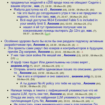
продвинутых моделей в x200 вроде пока не обещают Сидите с
вашим опусом
,
нах.
(?), 19:30 , 08-Июл-26, (28)
Фабула доступна на x5
,
Аноним
(44), 19:58 , 08-Июл-26, (44)
так это было до сегодняшнего утра я так и не придумал за
неделю, что б ее тако
,
нах.
(?), 20:47 , 08-Июл-26, (52)
Всё ещё доступна 9614 Extended Fable 5 is included in
your weekly limit 9
,
Аноним
(44), 03:55 , 09-Июл-26, (71)
нашел я ей тут применение получше чем за
кожанновыми лужицы вытирать До 12го до
,
нах.
(?),
09:37 , 11-Июл-26, (
)
117
Особенно здорово было бы если бы они раздали подписку активным
разработчикам про
,
Аноним
(4), 18:39 , 08-Июл-26, (4)
–1
Эти проекты сами умрут без юзеров и контрибьюторов в будущем,
причём Zig наприме
,
Аноним
(1), 18:41 , 08-Июл-26, (6)
–1
У них там своя война Не мешай им
,
Аноним
(13), 18:50 , 08-Июл-26,
(13)
+2
И пруф тоже будет Или джентльмены на слово верят
,
ананим.orig
(?), 19:27 , 08-Июл-26, (23)
+2
Отправь агента найти одинаковые issues по описанию, делов-
то
,
Аноним
(44), 19:59 , 08-Июл-26, (45)
Так я его и отправил и оно зависело
,
ананим.orig
(?), 22:09 ,
08-Июл-26, (59)
А ты думал No AI policy это тебе не шутка
,
Аноним
(44),
03:56 , 09-Июл-26, (72)
Напиши теперь в тикете с пофикшенной уязвимостью что её
нашла LLM, пусть они теп
,
Аноним
(4), 19:42 , 08-Июл-26, (39)
+5
Откуда им знать что найденная LLM уязвимость не очередная
галлюцинация Суть No
,
Аноним
(46), 20:01 , 08-Июл-26, (46)
+4
Не допустить даже минимального шанса для развития Zig