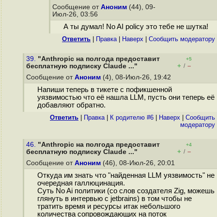
Сообщение от
Аноним
(44), 09-
Июл-26, 03:56
А ты думал! No AI policy это тебе не шутка!
Ответить
|
Правка
|
Наверх
|
Cообщить модератору
39.
"Anthropic на полгода предоставит
+5
+
–
бесплатную подписку Claude ..."
/
Сообщение от
Аноним
(4), 08-Июл-26, 19:42
Напиши теперь в тикете с пофикшенной
уязвимостью что её нашла LLM, пусть они теперь её
добавляют обратно.
Ответить
|
Правка
|
К родителю #6
|
Наверх
|
Cообщить
модератору
46.
"Anthropic на полгода предоставит
+4
+
–
бесплатную подписку Claude ..."
/
Сообщение от
Аноним
(46), 08-Июл-26, 20:01
Откуда им знать что "найденная LLM уязвимость" не
очередная галлюцинация.
Суть No Ai политики (со слов создателя Zig, можешь
глянуть в интервью с jetbrains) в том чтобы не
тратить время и ресурсы итак небольшого
количества сопровождающих на поток