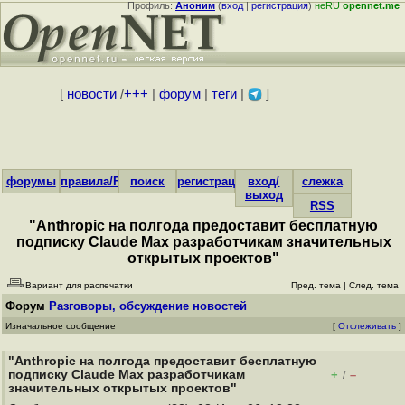
Профиль:
Аноним
(
вход
|
регистрация
)
неRU
opennet.me
[
новости
/
+++
|
форум
|
теги
|
]
форумы
правила/FAQ
поиск
регистрация
вход/
слежка
выход
RSS
"Anthropic на полгода предоставит бесплатную
подписку Claude Max разработчикам значительных
открытых проектов"
Вариант для распечатки
Пред. тема
|
След. тема
Форум
Разговоры, обсуждение новостей
Изначальное сообщение
[
Отслеживать
]
"Anthropic на полгода предоставит бесплатную
подписку Claude Max разработчикам
+
–
/
значительных открытых проектов"