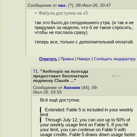
Сообщение от
нах.
(?), 08-Июл-26, 20:47
> Фабула доступна на x5.
так это было до сегодняшнего утра. (я так и не
придумал за неделю, что б ее такое спросить,
чтобы не послала сразу)
теперь все, только с дополнительной оплатой.
Ответить
|
Правка
|
Наверх
|
Cообщить модератору
71.
"Anthropic на полгода
предоставит бесплатную
+
–
/
подписку Claude ..."
Сообщение от
Аноним
(44), 09-
Июл-26, 03:55
Всё ещё доступна:
▎ Extended: Fable 5 is included in your weekly
limit
▎ Through July 12, you can use up to 50% of
your weekly usage limit on Fable 5. If you hit
your limit, you can continue on Fable 5 with
usage credits. Fable 5 draws down usage faster