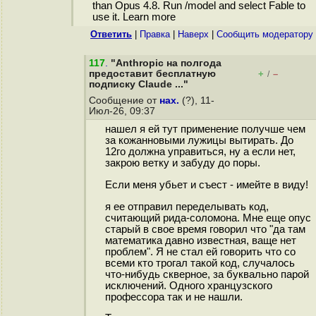
than Opus 4.8. Run /model and select Fable to
use it. Learn more
Ответить
|
Правка
|
Наверх
|
Cообщить модератору
117
.
"Anthropic на полгода
предоставит бесплатную
+
–
/
подписку Claude ..."
Сообщение от
нах.
(?), 11-
Июл-26, 09:37
нашел я ей тут применение получше чем
за кожанновыми лужицы вытирать. До
12го должна управиться, ну а если нет,
закрою ветку и забуду до поры.
Если меня убьет и съест - имейте в виду!
я ее отправил переделывать код,
считающий рида-соломона. Мне еще опус
старый в свое время говорил что "да там
математика давно известная, ваще нет
проблем". Я не стал ей говорить что со
всеми кто трогал такой код, случалось
что-нибудь скверное, за буквально парой
исключений. Одного хранцузского
профессора так и не нашли.