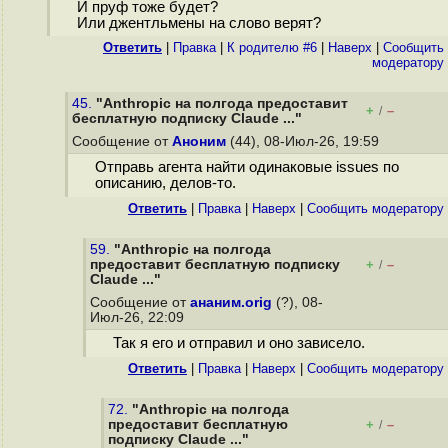
И пруф тоже будет?
Или джентльмены на слово верят?
Ответить
|
Правка
|
К родителю #6
|
Наверх
|
Cообщить
модератору
45.
"Anthropic на полгода предоставит
+
–
/
бесплатную подписку Claude ..."
Сообщение от
Аноним
(44), 08-Июл-26, 19:59
Отправь агента найти одинаковые issues по
описанию, делов-то.
Ответить
|
Правка
|
Наверх
|
Cообщить модератору
59.
"Anthropic на полгода
предоставит бесплатную подписку
+
–
/
Claude ..."
Сообщение от
ананим.orig
(?), 08-
Июл-26, 22:09
Так я его и отправил и оно зависело.
Ответить
|
Правка
|
Наверх
|
Cообщить модератору
72.
"Anthropic на полгода
предоставит бесплатную
+
–
/
подписку Claude ..."