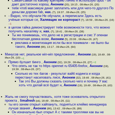
Самая-самая по какому критерию Лично я использую opus - он
дает достаточно хорош
,
Аноним
(20), 19:15 , 08-Июл-26, (20)
тебе чтоб максимум денег заплатить или для чего-то другого По
деньгам дороже fab
,
нах.
(?), 19:37 , 08-Июл-26, (35)
- Видно, что обучали Не обучали, а переписали Здесь есть
учёные которые се
,
Халявщик не корпораст
(?), 18:59 , 08-Июл-26, (16)
–1
в целом гайка демонстрирует тебе возможности того, что можно
получить нахаляву и
,
нах.
(?), 19:41 , 08-Июл-26, (38)
Ты же понимаешь, что дело не в регистрации и смс У опенаи
бесплатная демка возм
,
Аноним
(5), 20:06 , 08-Июл-26, (47)
реклама и монетизация если бы все понимали - не было бы
такого
,
Аноним
(96), 13:17 , 09-Июл-26, (94)
Минусов нет, реальное win-win предложение
,
Аноним
(19), 18:49 , 08-
Июл-26, (10)
+1
Прямо булшит бинго
,
Аноним
(32), 19:29 , 08-Июл-26, (27)
+2
Что опять не так то https opennet ru 65405-firefox
,
Аноним
(19),
19:39 , 08-Июл-26, (37)
Сколько из тех багов - результат вайб кодинга и когда
перестанут насиловать лисе
,
Аноним
(32), 19:46 , 08-Июл-26, (41)
Так это Вы должны сказать сколько чего и почему У вас
хоть что делай всё будет н
,
Аноним
(19), 19:49 , 08-Июл-26, (43)
Жаль не смогу поучаствовать, хотя тоже основатель открытого
проекта
,
limafresh
(ok), 18:49 , 08-Июл-26, (11)
ты его зачем открыл хайпануть, подняться клеймо менеджера
лучше звания
,
Аноним
(96), 13:42 , 09-Июл-26, (99)
Он изначально был открыт А с такими троллями как вы не