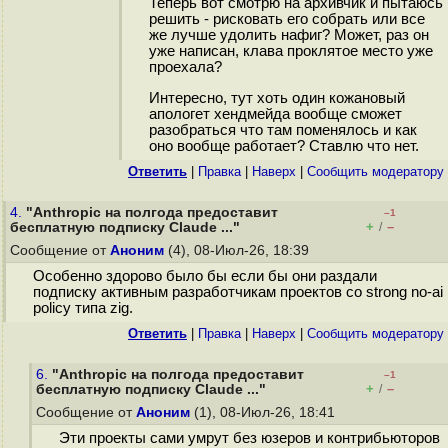
Теперь вот смотрю на архивчик и пытаюсь
решить - рисковать его собрать или все
же лучше удолить нафиг? Может, раз он
уже написан, клава проклятое место уже
проехала?
Интересно, тут хоть один кожановый
апологет хендмейда вообще сможет
разобраться что там поменялось и как
оно вообще работает? Ставлю что нет.
Ответить
|
Правка
|
Наверх
|
Cообщить модератору
4.
"Anthropic на полгода предоставит
–1
+
–
бесплатную подписку Claude ..."
/
Сообщение от
Аноним
(4), 08-Июл-26, 18:39
Особенно здорово было бы если бы они раздали
подписку активным разработчикам проектов со strong no-ai
policy типа zig.
Ответить
|
Правка
|
Наверх
|
Cообщить модератору
6.
"Anthropic на полгода предоставит
–1
+
–
бесплатную подписку Claude ..."
/
Сообщение от
Аноним
(1), 08-Июл-26, 18:41
Эти проекты сами умрут без юзеров и контрибьюторов