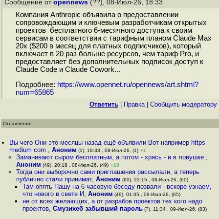
Сообщение от
opennews
(??), 08-Июл-26, 18:33
Компания Anthropic объявила о предоставлении
сопровождающим и ключевым разработчикам открытых
проектов бесплатного 6-месячного доступа к своим
сервисам в соответствии с тарифным планом Claude Max
20x ($200 в месяц для платных подписчиков), который
включает в 20 раз больше ресурсов, чем тариф Pro, и
предоставляет без дополнительных подписок доступ к
Claude Code и Claude Cowork...
Подробнее:
https://www.opennet.ru/opennews/art.shtml?
num=65865
Ответить
|
Правка
|
Cообщить модератору
Оглавление
Вы чего Они это месяцы назад ещё объявили Вот например https
medium com
,
Аноним
(1), 18:33 , 08-Июл-26, (1)
+1
Заманивают сыром бесплатным, а потом - хрясь - и в ловушке
,
Аноним
(49), 20:18 , 08-Июл-26, (49)
+10
Тогда они выборочно сами приглашения рассылали, а теперь
публично стали принимат
,
Аноним
(60), 22:15 , 08-Июл-26, (60)
Там опять Пашу на 6-часовую беседу позвали - вскоре узнаем,
что нового в свете И
,
Аноним
(49), 01:05 , 09-Июл-26, (65)
не от всех желающих, а от разрабов проектов тех кого надо
проектов
,
Смузихеб забывший пароль
(?), 11:34 , 09-Июл-26, (83)