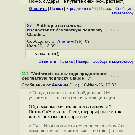
Но-но, сударь! Не пугайте снежинок, растают)
Ответить
|
Правка
|
К родителю #46
|
Наверх
|
Cообщить
модератору
97.
"Anthropic на полгода
предоставит бесплатную подписку
+
–
/
Claude ..."
Сообщение от
Аноним
(96), 09-
Июл-26, 13:39
заржавеют))
Ответить
|
Правка
|
Наверх
|
Cообщить модератору
114
.
"Anthropic на полгода предоставит
+
–
/
бесплатную подписку Claude ..."
Сообщение от
Аноним
(114), 10-Июл-26, 10:32
> Откуда им знать что "найденная LLM
уязвимость" не очередная галлюцинация.
Ой, а мясные мешки не галюцинируют?
Поток CVE в ядре, бзде, фурррифоксе и так
далее показывает обратное.
> Суть No Ai политики (со слов создателя Zig,
можешь глянуть в интервью с jetbrains) в том