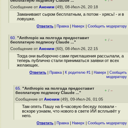
+
–
бесплатную подписку Claude ..."
/
Сообщение от
Аноним
(49), 08-Июл-26, 20:18
Заманивают сыром бесплатным, а потом - хрясь! - и в
ловушке.
Ответить
|
Правка
|
Наверх
|
Cообщить модератору
60.
"Anthropic на полгода предоставит
+
–
/
бесплатную подписку Claude ..."
Сообщение от
Аноним
(60), 08-Июл-26, 22:15
Тогда они выборочно сами приглашения рассылали, а
теперь публично стали приниматься заявки от всех
желающих.
Ответить
|
Правка
|
К родителю #1
|
Наверх
|
Cообщить
модератору
65.
"Anthropic на полгода предоставит
+
–
/
бесплатную подписку Claude ..."
Сообщение от
Аноним
(49), 09-Июл-26, 01:05
Там опять Пашу на 6-часовую беседу позвали -
вскоре узнаем, что нового в свете ИИ всплывёт у
него.
Ответить
|
Правка
|
Наверх
|
Cообщить модератору