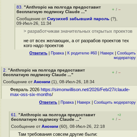
83.
"Anthropic на полгода предоставит
+
–
/
бесплатную подписку Claude ..."
Сообщение от
Смузихеб забывший пароль
(?),
09-Июл-26, 11:34
> разработчикам значительных открытых проектов
не от всех желающих, а от разрабов проектов тех
кого надо проектов
Ответить
|
Правка
|
К родителю #60
|
Наверх
|
Cообщить
модератору
2.
"Anthropic на полгода предоставит
+
–
/
бесплатную подписку Claude ..."
Сообщение от
Аноним
(1), 08-Июл-26, 18:34
Февраль 2026
https://simonwillison.net/2026/Feb/27/claude-
max-oss-six-months
/
Ответить
|
Правка
|
Наверх
|
Cообщить модератору
61.
"Anthropic на полгода предоставит
+2
+
–
бесплатную подписку Claude ..."
/
Сообщение от
Аноним
(60), 08-Июл-26, 22:18
Там требования совсем другие были: