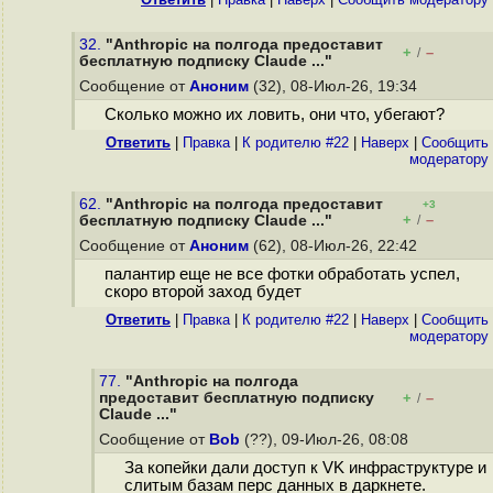
32.
"Anthropic на полгода предоставит
+
–
/
бесплатную подписку Claude ..."
Сообщение от
Аноним
(32), 08-Июл-26, 19:34
Сколько можно их ловить, они что, убегают?
Ответить
|
Правка
|
К родителю #22
|
Наверх
|
Cообщить
модератору
62.
"Anthropic на полгода предоставит
+3
+
–
бесплатную подписку Claude ..."
/
Сообщение от
Аноним
(62), 08-Июл-26, 22:42
палантир еще не все фотки обработать успел,
скоро второй заход будет
Ответить
|
Правка
|
К родителю #22
|
Наверх
|
Cообщить
модератору
77.
"Anthropic на полгода
предоставит бесплатную подписку
+
–
/
Claude ..."
Сообщение от
Bob
(??), 09-Июл-26, 08:08
За копейки дали доступ к VK инфраструктуре и
слитым базам перс данных в даркнете.