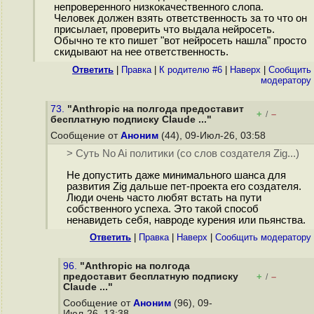
непроверенного низкокачественного слопа.
Человек должен взять ответственность за то что он
присылает, проверить что выдала нейросеть.
Обычно те кто пишет "вот нейросеть нашла" просто
скидывают на нее ответственность.
Ответить
|
Правка
|
К родителю #6
|
Наверх
|
Cообщить
модератору
73.
"Anthropic на полгода предоставит
+
–
/
бесплатную подписку Claude ..."
Сообщение от
Аноним
(44), 09-Июл-26, 03:58
> Суть No Ai политики (со слов создателя Zig...)
Не допустить даже минимального шанса для
развития Zig дальше пет-проекта его создателя.
Люди очень часто любят встать на пути
собственного успеха. Это такой способ
ненавидеть себя, навроде курения или пьянства.
Ответить
|
Правка
|
Наверх
|
Cообщить модератору
96.
"Anthropic на полгода
предоставит бесплатную подписку
+
–
/
Claude ..."
Сообщение от
Аноним
(96), 09-
Июл-26, 13:38