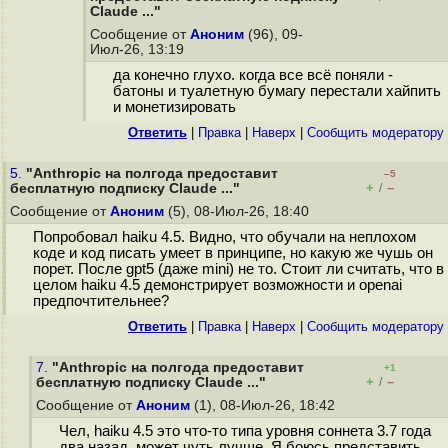
Claude ..."
Сообщение от
Аноним
(96), 09-
Июл-26, 13:19
да конечно глухо. когда все всё поняли -
батоны и туалетную бумагу перестали хайпить
и монетизировать
Ответить
|
Правка
|
Наверх
|
Cообщить модератору
5.
"Anthropic на полгода предоставит
–5
+
–
бесплатную подписку Claude ..."
/
Сообщение от
Аноним
(5), 08-Июл-26, 18:40
Попробовал haiku 4.5. Видно, что обучали на неплохом
коде и код писать умеет в принципе, но какую же чушь он
порет. После gpt5 (даже mini) не то. Стоит ли считать, что в
целом haiku 4.5 демонстрирует возможности и openai
предпочтительнее?
Ответить
|
Правка
|
Наверх
|
Cообщить модератору
7.
"Anthropic на полгода предоставит
+1
+
–
бесплатную подписку Claude ..."
/
Сообщение от
Аноним
(1), 08-Июл-26, 18:42
Чел, haiku 4.5 это что-то типа уровня соннета 3.7 года
два назад, может чуть лучше. Я боюсь представить,