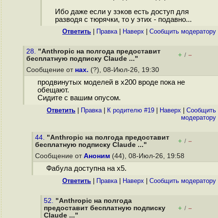
Ибо даже если у зэков есть доступ для
разводя с тюрячки, то у этих - подавно...
Ответить
|
Правка
|
Наверх
|
Cообщить модератору
28.
"Anthropic на полгода предоставит
+
–
/
бесплатную подписку Claude ..."
Сообщение от
нах.
(?), 08-Июл-26, 19:30
продвинутых моделей в x200 вроде пока не
обещают.
Сидите с вашим опусом.
Ответить
|
Правка
|
К родителю #19
|
Наверх
|
Cообщить
модератору
44.
"Anthropic на полгода предоставит
+
–
/
бесплатную подписку Claude ..."
Сообщение от
Аноним
(44), 08-Июл-26, 19:58
Фабула доступна на x5.
Ответить
|
Правка
|
Наверх
|
Cообщить модератору
52.
"Anthropic на полгода
предоставит бесплатную подписку
+
–
/
Claude ..."