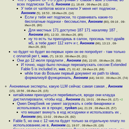
всех подписках Ты б
,
Аноним
(1), 18:49 , 08-Июл-26, (12)
У тебя от чатботов мозги сгнили У меня нет подписки
,
Аноним
(5), 18:53 , 08-Июл-26, (14)
Если у тебя нет подписки, то сравнивать какие-то
бесплатные подачки - бессмыслен
,
Аноним
(80), 09:16 , 09-
Июл-26, (80)
Для местных 171 доступно 187 171 нахаляву 187
,
Аноним
(85), 12:33 , 09-Июл-26, (85)
ну то есть ты приходишь в салон, просишь тест-драйв
м5, а тебе дают 112 хетч и г
,
Аноним
(96), 13:13 , 09-
Июл-26, (93)
чо будет чо будет во-первых хрен он ее попробует - там только
с оплатой per t
,
нах.
(?), 19:33 , 08-Июл-26, (31)
Они до 12 июля продлили
,
Аноним
(58), 22:05 , 08-Июл-26, (58)
И точно, надо было почаще перезапускать сессии Extended
Fable 5 is included in
,
нах.
(?), 01:42 , 09-Июл-26, (68)
while true do Возьми первый документ из path to ideas,
формализуй функциональ
,
Аноним
(44), 04:03 , 09-Июл-26, (74)
Анонимные эксперты, какую LLM сейчас самая самая
,
Аноним
(15), 18:56 , 08-Июл-26, (15)
китайскими приходиться перебиваться, вроде они клауда
дистиллировали, чтобы код
,
Аноним
(5), 19:01 , 08-Июл-26, (17)
+2
Qwen DeepSeek не умеет загружать к себе бинарники и
использовать их в процес
,
ryoken
(ok), 21:29 , 08-Июл-26, (57)
что мешает вкинуть в код исходники и использовать их
,
Аноним
(96), 13:02 , 09-Июл-26, (92)
Fable 5, но она с 12 числа будет только за отдельную плату по
использованию,не в
,
Аноним
(1), 19:07 , 08-Июл-26, (18)