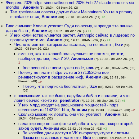
Февраль 2026 https simonwillison net 2026 Feb 27 claude-max-oss-six-
months
,
Аноним
(1), 18:34 , 08-Июл-26, (2)
Там требования совсем другие были Maintainers You re a primary
maintainer or co
,
Аноним
(60), 22:18 , 08-Июл-26, (61)
+2
Гипс снимают Клиент уезжает Судя по-всему, и правда эта паника
давно была
,
Аноним
(3), 18:36 , 08-Июл-26, (3)
+1
У них количество клиентов растёт, Anthropic сейчас в лидерах по
продвинутости мо
,
Аноним
(19), 19:13 , 08-Июл-26, (19)
+1
Число клиентов, которые записались, но не платят
,
tkzv
(ok),
19:26 , 08-Июл-26, (21)
смешно, как ты клавой пользуешься не платя я, кстати,
наоборот делаю, плачУ 20
,
Анонисссм
(?), 19:38 , 08-Июл-26, (36)
–
1
free account не всем нужен code
,
нах.
(?), 20:48 , 08-Июл-26, (53)
Почему не платят https vc ru ai 2771352Они всё
реинвестируют в расширение инф
,
Аноним
(19), 19:43 , 08-
Июл-26, (40)
–2
Потому что подписка бесплатная
,
tkzv
(ok), 02:13 , 09-Июл-26,
(69)
с покемонами так же было, нарубили бабла и свалили, и что
ловит сейчас кто-то их
,
penetrator
(?), 19:26 , 08-Июл-26, (22)
+5
У них млрд уходят на расширение мощностей - https
servernews ru 1142182- http
,
Аноним
(19), 19:33 , 08-Июл-26, (30)
–2
Сколько можно их ловить, они что, убегают
,
Аноним
(32),
19:34 , 08-Июл-26, (32)
палантир еще не все фотки обработать успел, скоро второй
заход будет
,
Аноним
(62), 22:42 , 08-Июл-26, (62)
+3
За копейки дали доступ к VK инфраструктуре и слитым
базам перс данных в даркнете
,
Bob
(??), 08:08 , 09-Июл-26, (77)