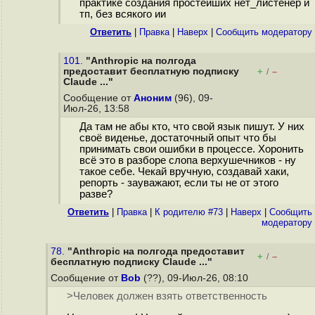
практике создания простейших нет_листенер и
тп, без всякого ии
Ответить
|
Правка
|
Наверх
|
Cообщить модератору
101.
"Anthropic на полгода
предоставит бесплатную подписку
+
–
/
Claude ..."
Сообщение от
Аноним
(96), 09-
Июл-26, 13:58
Да там не абы кто, что свой язык пишут. У них
своё виденье, достаточный опыт что бы
принимать свои ошибки в процессе. Хоронить
всё это в разборе слопа верхушечников - ну
такое себе. Чекай вручную, создавай хаки,
репорть - зауважают, если ты не от этого
разве?
Ответить
|
Правка
|
К родителю #73
|
Наверх
|
Cообщить
модератору
78.
"Anthropic на полгода предоставит
+
–
/
бесплатную подписку Claude ..."
Сообщение от
Bob
(??), 09-Июл-26, 08:10
>Человек должен взять ответственность