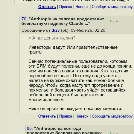
Ответить
|
Правка
|
Наверх
|
Cообщить модератору
70.
"Anthropic на полгода предоставит
+
–
/
бесплатную подписку Claude ..."
Сообщение от
tkzv
(ok), 09-Июл-26, 02:20
> А где деньги-то, зин?!
Инвесторы дадут. Или правительственные
гранты.
Сейчас потенциальные пользователи, которым
эти БЯМ будут полезны, ещё не до конца поняли,
чем им полезна новая технология. Кто-то до сих
пор вообще не знает. Поэтому надо успеть с
налёта на кураже охватить как можно больше
народу. Чтобы когда наступит протрезвение и
похмелье, и большая часть уйдёт, оставшийся
небольшой процент был достаточно
многочисленным.
Никто всерьёз не ожидает пока окупаемости.
Ответить
|
Правка
|
Наверх
|
Cообщить модератору
95.
"Anthropic на полгода
предоставит бесплатную подписку
+
–
/