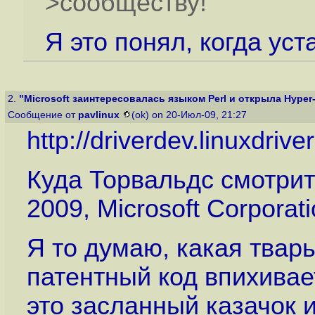
>сообществу!
Я это понял, когда ус
2.
"Microsoft заинтересовалась языком Perl и открыла Hyper-V
Сообщение от
pavlinux
(ok) on 20-Июл-09, 21:27
http://driverdev.linuxdrive
Куда Торвальдс смотрит 
2009, Microsoft Corporati
Я то думаю, какая твар
патентный код впихивае
это засланный казачок 