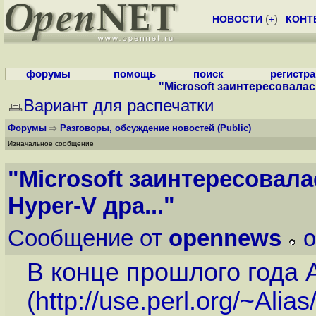
НОВОСТИ
(
+
)
КОНТ
форумы
помощь
поиск
регистр
"Microsoft заинтересовалас
Вариант для распечатки
Форумы
Разговоры, обсуждение новостей
(Public)
Изначальное сообщение
"Microsoft заинтересовала
Hyper-V дра..."
Сообщение от
opennews
o
В конце прошлого года
(
http://use.perl.org/~Alia