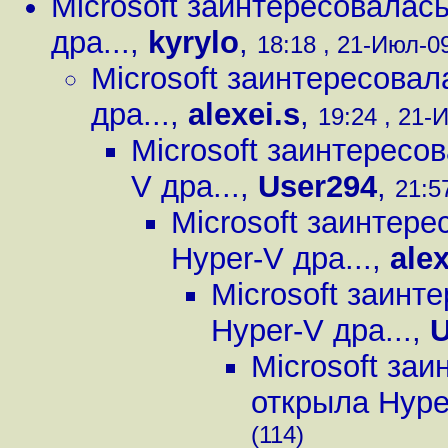
Microsoft заинтересовалась
дра...
,
kyrylo
,
18:18 , 21-Июл-09
Microsoft заинтересовал
дра...
,
alexei.s
,
19:24 , 21-
Microsoft заинтересо
V дра...
,
User294
,
21:5
Microsoft заинтере
Hyper-V дра...
,
alex
Microsoft заинт
Hyper-V дра...
,
U
Microsoft заи
открыла Hyper
(114)