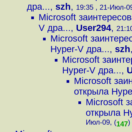
дра...
,
szh
,
19:35 , 21-Июл-09
Microsoft заинтересо
V дра...
,
User294
,
21:1
Microsoft заинтере
Hyper-V дра...
,
szh
Microsoft заинт
Hyper-V дра...
,
U
Microsoft заи
открыла Hyper
Microsoft 
открыла Hy
Июл-09, (
)
147