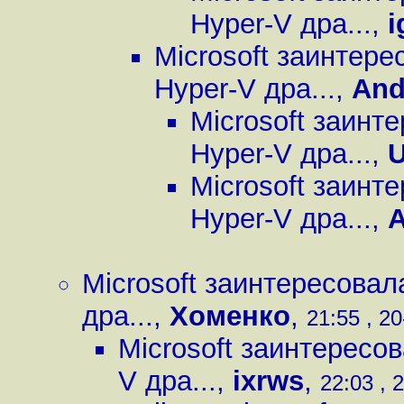
Hyper-V дра...
,
i
Microsoft заинтере
Hyper-V дра...
,
And
Microsoft заинт
Hyper-V дра...
,
U
Microsoft заинт
Hyper-V дра...
,
A
Microsoft заинтересовал
дра...
,
Хоменко
,
21:55 , 2
Microsoft заинтересо
V дра...
,
ixrws
,
22:03 , 