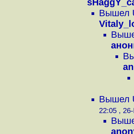
sHaggY_c
Вышел U
Vitaly_l
Вышел
ано
Вы
a
Вышел U
22:05 , 26
Вышел
ano