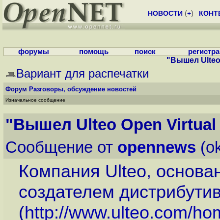
НОВОСТИ
(
+
)
КОНТ
форумы
помощь
поиск
регистр
"Вышел Ulteo 
Вариант для распечатки
Форум
Разговоры, обсуждение новостей
Изначальное сообщение
"Вышел Ulteo Open Virtual 
Сообщение от
opennews
(ok
Компания Ulteo, основа
создателем дистрибутив
(
http://www.ulteo.com/h