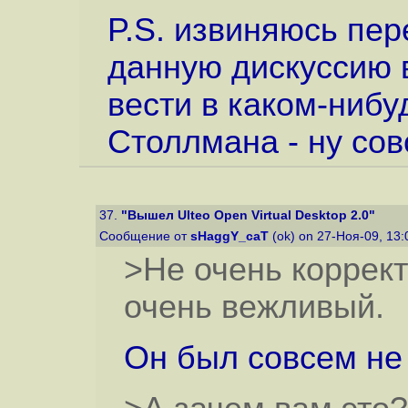
P.S. извиняюсь пе
данную дискуссию 
вести в каком-нибу
Столлмана - ну сов
37.
"Вышел Ulteo Open Virtual Desktop 2.0"
Сообщение от
sHaggY_caT
(ok) on 27-Ноя-09, 13
>Не очень коррек
очень вежливый.
Он был совсем не