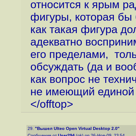
относится к ярым ра
фигуры, которая бы
как такая фигура д
адекватно восприни
его пределами, толь
обсуждать (да и воо
как вопрос не технич
не имеющий единой 
</offtop>
29.
"Вышел Ulteo Open Virtual Desktop 2.0"
Сообщение от
User294
(ok) on 26-Ноя-09, 23:54