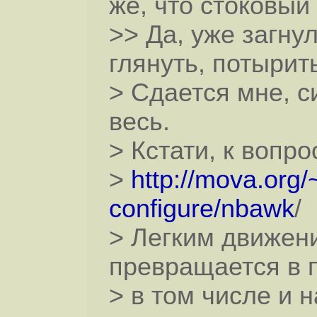
же, что стоковый
>> Да, уже загну
глянуть, потырить
> Сдается мне, с
весь.
> Кстати, к вопрос
>
http://mova.org
configure/nbawk
/
> Легким движен
превращается в 
> в том числе и н