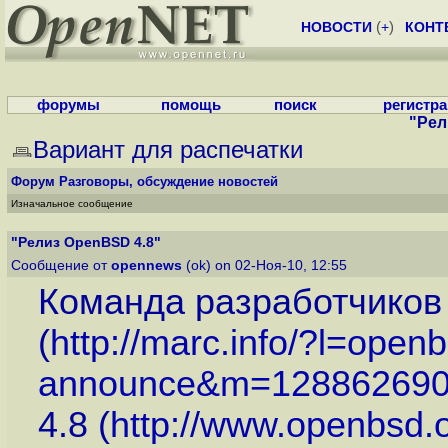
НОВОСТИ
(
+
)
КОНТ
форумы
помощь
поиск
регистр
"Рел
Вариант для распечатки
Форум
Разговоры, обсуждение новостей
Изначальное сообщение
"Релиз OpenBSD 4.8"
Сообщение от
opennews
(ok) on 02-Ноя-10, 12:55
Команда разработчико
(
http://marc.info/?l=open
announce&m=12886269
4.8 (
http://www.openbsd.o