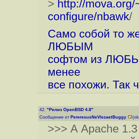
>
http://mova.org
configure/nbawk
/
Само собой то ж
ЛЮБЫМ
софтом из ЛЮБЫХ
менее
все похожи. Так 
42.
"Релиз OpenBSD 4.8"
Сообщение от
PereresusNeVlezaetBuggy
(ok
>>> А Apache 1.3