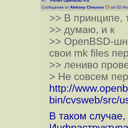
47.
"Релиз OpenBSD 4.8"
Сообщение от
Aleksey Cheusov
on 02-Но
>> В принципе, 
>> думаю, и к
>> OpenBSD-шно
свои mk files пе
>> лениво прове
> Не совсем пер
http://www.openb
bin/cvsweb/src/us
В таком случае,
Инфраструктура .