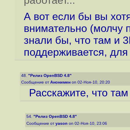
работает...
А вот если бы вы хот
внимательно (молчу п
знали бы, что там и 
поддерживается, для A
48.
"Релиз OpenBSD 4.8"
Сообщение от
Анонимен
on 02-Ноя-10, 20:20
Расскажите, что там
54.
"Релиз OpenBSD 4.8"
Сообщение от
yason
on 02-Ноя-10, 23:06