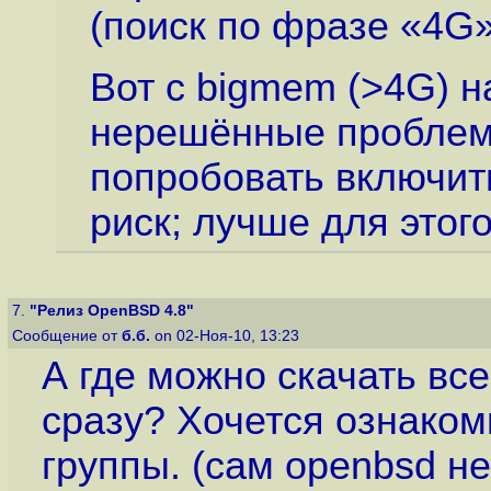
(поиск по фразе «4G»
Вот с bigmem (>4G) 
нерешённые проблемы
попробовать включить
риск; лучше для этог
7.
"Релиз OpenBSD 4.8"
Сообщение от
б.б.
on 02-Ноя-10, 13:23
А где можно скачать вс
сразу? Хочется ознаком
группы. (сам openbsd не