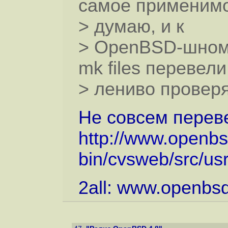
самое применимо
> думаю, и к
> OpenBSD-шному
mk files перевели
> лениво проверя
Не совсем переве
http://www.openbs
bin/cvsweb/src/usr
2all: www.openbsd