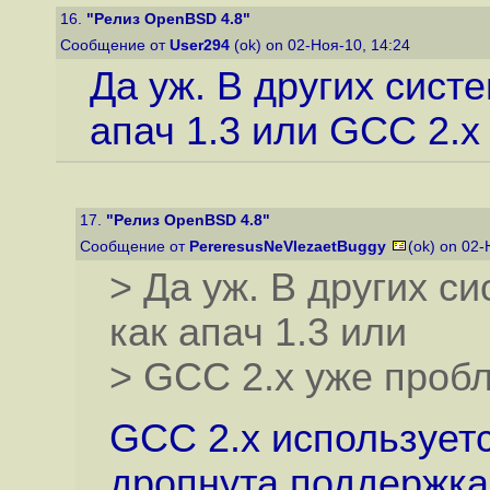
16.
"Релиз OpenBSD 4.8"
Сообщение от
User294
(ok) on 02-Ноя-10, 14:24
Да уж. В других сист
апач 1.3 или GCC 2.x
17.
"Релиз OpenBSD 4.8"
Сообщение от
PereresusNeVlezaetBuggy
(ok) on 02
> Да уж. В других с
как апач 1.3 или
> GCC 2.x уже пробл
GCC 2.x используетс
дропнута поддержка