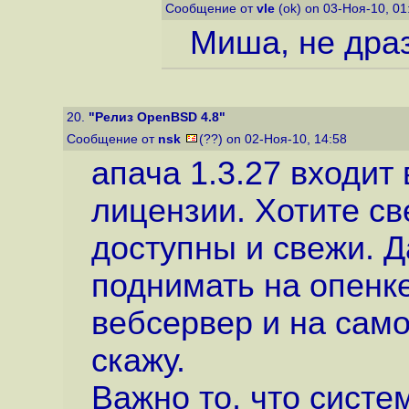
Сообщение от
vle
(ok) on 03-Ноя-10, 0
Миша, не драз
20.
"Релиз OpenBSD 4.8"
Сообщение от
nsk
(??) on 02-Ноя-10, 14:58
апача 1.3.27 входит 
лицензии. Хотите св
доступны и свежи. Д
поднимать на опенк
вебсервер и на само
скажу.
Важно то, что систе