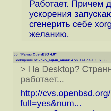
Работает. Причем 
ускорения запуска
сгенерить себе xorg
желанию.
60.
"Релиз OpenBSD 4.8"
Сообщение от
исчо_адын_аноним
on 03-Ноя-10, 07:56
> На Desktop? Странн
работает...
http://cvs.openbsd.org
full=yes&num...