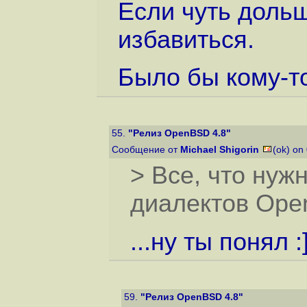
Если чуть дольш
избавиться.
Было бы кому-то
55.
"Релиз OpenBSD 4.8"
Сообщение от
Michael Shigorin
(ok) on
> Все, что нужн
диалектов Op
...ну ты понял :
59.
"Релиз OpenBSD 4.8"