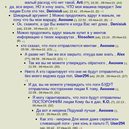
малый расход что нет такой
,
Arti
(??), 16:30 , 08-Ноя-10, (
44
)
да, все верно, НО я хочу знать, ЧТО моя машина передаст 3им
лицам Если это тех
,
Denisiuk
(ok), 22:41 , 05-Ноя-10, (5)
+3
Шикарный аргумент 1 Можно продолжить вдруг я маньяк, не
хочу что бы мои маршру
,
Аноним
(-), 22:52 , 05-Ноя-10, (6)
–3
Ок, скажите, а где Вы живете и когда Вас нет дома
,
Denisiuk
(ok), 23:06 , 05-Ноя-10, (7)
+5
Можно продолжить вдруг маньяк купит в у ментов
информацию о твоих маршрутах
,
filosofem
(ok), 23:24 , 05-Ноя-10,
(8)
+1
кто сказал, что логи отправляются ментам
,
Аноним
(-),
05:56 , 06-Ноя-10, (15)
+1
А разве нет Там же все закрыто, откуда вам знать
,
Alex
(??), 08:58 , 06-Ноя-10, (21)
+1
Так же вы не можете утверждать обратного
,
Аноним
(-),
21:59 , 06-Ноя-10, (30)
Никто А кто гарантирует что они не будут отправляться
без моего ведома куда поп
,
User294
(ok), 20:28 , 06-Ноя-10, (27)
–1
И да, вы не можете утверждать что логи БУДУТ
отправлены посторонним лицам К тому
,
Аноним
(-),
22:09 , 06-Ноя-10, (31)
Я могу гарантировать, что логи будут отправлены
ПОСТОРОННИМ лицам Кому бы в дан
,
К.О.
(?), 22:13 ,
06-Ноя-10, (32)
Да вот и нихрена Подумай лучше
,
Аноним
(-),
22:23 , 06-Ноя-10, (35)
Как это - нихрена Для меня даже сервисмэн
сливающий логи - уже конь в пальто П
,
User294
(ok), 00:42 , 07-Ноя-10, (36)
–1