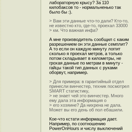
лабораторную крысу? За 110
килобаксов то - нормальненько так
было бы :).
> Вам эти данные что-то дали? Кто-то,
не известно кто, где-то, проехал 33000
> км. Что важная инфа?
А мне производитель сообщил с каким
разрешением он эти данные семплит?
А то если он каждую минуту логгит
сколько я проехал метров, а только
потом складывает в километры, не
грохая данные по метрам в минуту -
гайцы такой тип данных с руками
оборвут, например.
> Для примера: в гарантийный отдел
принесли винчестер, техник посмотрел
SMART статистику,
> не знает чей это винчестер. Много
ему дала эта информация о
> его хозяине? Да нихрена не дала.
Может вы его день об пол ебашили.
Кое-что кстати информация дает.
Например, по соотношению
PowerOnHours и числу выключений