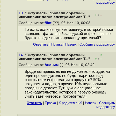
модератору
10.
"Энтузиасты провели обратный
+
–
/
инжиниринг логов электромобиля T..."
Сообщение от
flint
(??), 06-Ноя-10, 00:08
То есть, если вы купите машину, в которой позже
всплывет фатальный заводской дефект - вы не
будете предъявлять продавцу претензий?
Ответить
|
Правка
|
Наверх
|
Cообщить модератору
14.
"Энтузиасты провели обратный
+1
+
–
инжиниринг логов электромобиля T..."
/
Сообщение от
Аноним
(-), 06-Ноя-10, 02:49
Вроде вы правы, но вы не думаете, что эдак ни
один производитель не будет париться над
раскрытием информации о продукте? 90%
покупает и ладно, а прочие 10% недовольных
погоды не делают. Тут нужно специальное
законодательство, которое в первую очередь
учитывает интересы потребителя.
Ответить
|
Правка
|
К родителю #9
|
Наверх
|
Cообщить
модератору