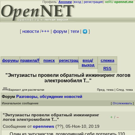
Профиль:
Аноним
(
вход
|
регистрация
)
неRU
opennet.me
[
новости
/
+++
|
форум
|
теги
|
]
форумы
правила/FAQ
поиск
регистрация
вход/
слежка
выход
RSS
"Энтузиасты провели обратный инжиниринг логов
электромобиля T..."
Вариант для распечатки
Пред. тема
|
След. тема
Форум
Разговоры, обсуждение новостей
Изначальное сообщение
[
Отслеживать
]
"Энтузиасты провели обратный инжиниринг
+
–
/
логов электромобиля T..."
Сообщение от
opennews
(??), 05-Ноя-10, 20:19
Один из энтузиастов, позволивший себе потратить 110