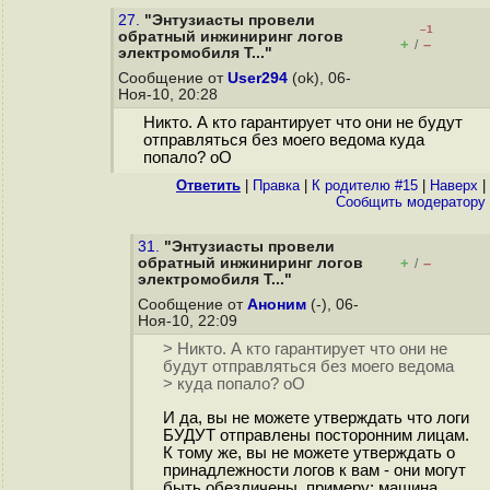
27.
"Энтузиасты провели
–1
обратный инжиниринг логов
+
–
/
электромобиля T..."
Сообщение от
User294
(ok), 06-
Ноя-10, 20:28
Никто. А кто гарантирует что они не будут
отправляться без моего ведома куда
попало? oO
Ответить
|
Правка
|
К родителю #15
|
Наверх
|
Cообщить модератору
31.
"Энтузиасты провели
обратный инжиниринг логов
+
–
/
электромобиля T..."
Сообщение от
Аноним
(-), 06-
Ноя-10, 22:09
> Никто. А кто гарантирует что они не
будут отправляться без моего ведома
> куда попало? oO
И да, вы не можете утверждать что логи
БУДУТ отправлены посторонним лицам.
К тому же, вы не можете утверждать о
принадлежности логов к вам - они могут
быть обезличены, примеру: машина