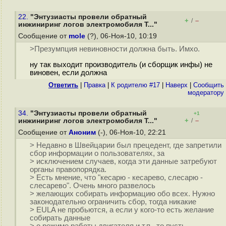
22.
"Энтузиасты провели обратный
+
–
/
инжиниринг логов электромобиля T..."
Сообщение от
mole
(?), 06-Ноя-10, 10:19
>Презумпция невиновности должна быть. Имхо.
ну так выходит производитель (и сборщик инфы) не
виновен, если должна
Ответить
|
Правка
|
К родителю #17
|
Наверх
|
Cообщить
модератору
34.
"Энтузиасты провели обратный
+1
+
–
инжиниринг логов электромобиля T..."
/
Сообщение от
Аноним
(-), 06-Ноя-10, 22:21
> Недавно в Швейцарии был прецедент, где запретили
сбор информации о пользователях, за
> исключением случаев, когда эти данные затребуют
органы правопорядка.
> Есть мнение, что "кесарю - кесарево, слесарю -
слесарево". Очень много развелось
> желающих собирать информацию обо всех. Нужно
законодательно ограничить сбор, тогда никакие
> EULA не пробьются, а если у кого-то есть желание
собирать данные