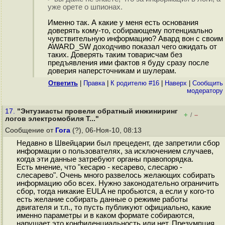
уже орете о шпионах.
Именно так. А какие у меня есть основания
доверять кому-то, собирающему потенциально
чувствительную информацию? Авард вон с своим
AWARD_SW доходчиво показал чего ожидать от
таких. Доверять таким товарисчам без
предъявления ими фактов я буду сразу после
доверия наперсточникам и шулерам.
Ответить
|
Правка
|
К родителю #16
|
Наверх
|
Cообщить
модератору
17.
"Энтузиасты провели обратный инжиниринг
+
–
/
логов электромобиля T..."
Сообщение от
Гога
(?), 06-Ноя-10, 08:13
Недавно в Швейцарии был прецедент, где запретили сбор
информации о пользователях, за исключением случаев,
когда эти данные затребуют органы правопорядка.
Есть мнение, что "кесарю - кесарево, слесарю -
слесарево". Очень много развелось желающих собирать
информацию обо всех. Нужно законодательно ограничить
сбор, тогда никакие EULA не пробьются, а если у кого-то
есть желание собирать данные о режиме работы
двигателя и т.п., то пусть публикуют официально, какие
именно параметры и в каком формате собираются,
нарушает это конфиденциальность или нет. Презумпция