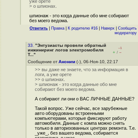
уже орете
> о шпионах.
шпионаж - это когда данные обо мне собирают
без моего ведома.
Ответить
|
Правка
|
К родителю #16
|
Наверх
|
Cообщить
модератору
33.
"Энтузиасты провели обратный
–1
инжиниринг логов электромобиля
+
–
/
T..."
Сообщение от
Аноним
(-), 06-Ноя-10, 22:17
>> вы даже не знаете, что за информация в
логи, а уже орете
>> о шпионах.
> шпионаж - это когда данные обо мне
собирают без моего ведома.
А собирают ли они о ВАС ЛИЧНЫЕ ДАННЫЕ?
Такой вопрос. Уже сейчас, все зарубежные
авто оборудованы встроенными
компьютерами, которые фиксируют работу
автомобиля. Данные с компа можно снять
только в авторизованных центрах ремонта. Т.е.
_уже_, без вашего ведома, собирается
статистика. о ужас.