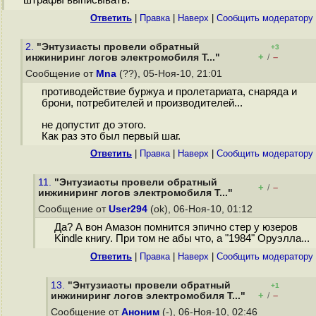
штрафы выписывать.
Ответить
|
Правка
|
Наверх
|
Cообщить модератору
2.
"Энтузиасты провели обратный
+3
+
–
инжиниринг логов электромобиля T..."
/
Сообщение от
Mna
(??), 05-Ноя-10, 21:01
противодействие буржуа и пролетариата, снаряда и
брони, потребителей и производителей...
не допустит до этого.
Как раз это был первый шаг.
Ответить
|
Правка
|
Наверх
|
Cообщить модератору
11.
"Энтузиасты провели обратный
+
–
/
инжиниринг логов электромобиля T..."
Сообщение от
User294
(ok), 06-Ноя-10, 01:12
Да? А вон Амазон помнится эпично стер у юзеров
Kindle книгу. При том не абы что, а "1984" Оруэлла...
Ответить
|
Правка
|
Наверх
|
Cообщить модератору
13.
"Энтузиасты провели обратный
+1
+
–
инжиниринг логов электромобиля T..."
/
Сообщение от
Аноним
(-), 06-Ноя-10, 02:46