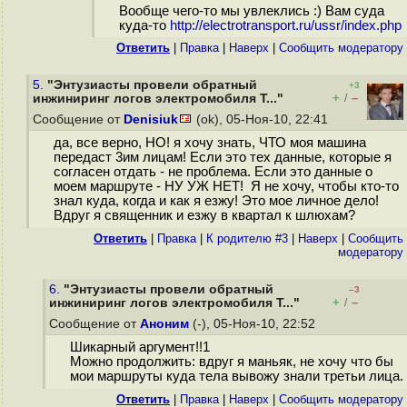
Вообще чего-то мы увлеклись :) Вам суда
куда-то
http://electrotransport.ru/ussr/index.php
Ответить
|
Правка
|
Наверх
|
Cообщить модератору
5.
"Энтузиасты провели обратный
+3
+
–
инжиниринг логов электромобиля T..."
/
Сообщение от
Denisiuk
(ok), 05-Ноя-10, 22:41
да, все верно, НО! я хочу знать, ЧТО моя машина
передаст 3им лицам! Если это тех данные, которые я
согласен отдать - не проблема. Если это данные о
моем маршруте - НУ УЖ НЕТ! Я не хочу, чтобы кто-то
знал куда, когда и как я езжу! Это мое личное дело!
Вдруг я священник и езжу в квартал к шлюхам?
Ответить
|
Правка
|
К родителю #3
|
Наверх
|
Cообщить
модератору
6.
"Энтузиасты провели обратный
–3
+
–
инжиниринг логов электромобиля T..."
/
Сообщение от
Аноним
(-), 05-Ноя-10, 22:52
Шикарный аргумент!!1
Можно продолжить: вдруг я маньяк, не хочу что бы
мои маршруты куда тела вывожу знали третьи лица.
Ответить
|
Правка
|
Наверх
|
Cообщить модератору