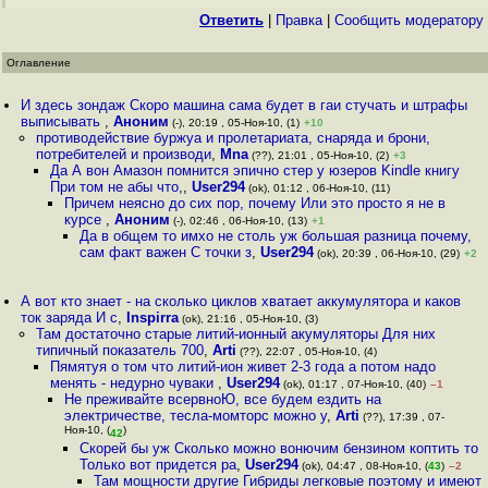
Ответить
|
Правка
|
Cообщить модератору
Оглавление
И здесь зондаж Скоро машина сама будет в гаи стучать и штрафы
выписывать
,
Аноним
(-), 20:19 , 05-Ноя-10, (1)
+10
противодействие буржуа и пролетариата, снаряда и брони,
потребителей и производи
,
Mna
(??), 21:01 , 05-Ноя-10, (2)
+3
Да А вон Амазон помнится эпично стер у юзеров Kindle книгу
При том не абы что,
,
User294
(ok), 01:12 , 06-Ноя-10, (11)
Причем неясно до сих пор, почему Или это просто я не в
курсе
,
Аноним
(-), 02:46 , 06-Ноя-10, (13)
+1
Да в общем то имхо не столь уж большая разница почему,
сам факт важен С точки з
,
User294
(ok), 20:39 , 06-Ноя-10, (29)
+2
А вот кто знает - на сколько циклов хватает аккумулятора и каков
ток заряда И с
,
Inspirra
(ok), 21:16 , 05-Ноя-10, (3)
Там достаточно старые литий-ионный акумуляторы Для них
типичный показатель 700
,
Arti
(??), 22:07 , 05-Ноя-10, (4)
Пямятуя о том что литий-ион живет 2-3 года а потом надо
менять - недурно чуваки
,
User294
(ok), 01:17 , 07-Ноя-10, (40)
–1
Не преживайте всервноЮ, все будем ездить на
электричестве, тесла-момторс можно у
,
Arti
(??), 17:39 , 07-
Ноя-10, (
)
42
Скорей бы уж Сколько можно вонючим бензином коптить то
Только вот придется ра
,
User294
(ok), 04:47 , 08-Ноя-10, (
43
)
–2
Там мощности другие Гибриды легковые поэтому и имеют