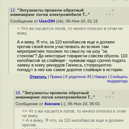
12.
"Энтузиасты провели обратный
–1
+
–
инжиниринг логов электромобиля T..."
/
Сообщение от
User294
(ok), 06-Ноя-10, 01:15
> Что же касается логов, то ничего плохого в этом не
вижу,
А я вижу. Я что, за 110 килобаксов еще и должен
против своей воли участвовать во всяких там
мероприятиях похожих по смыслу на шоу "за
стеклом"? Да некоторые товарисчи совсем обуели. 110
килобаксов за спайваре - чувакам надо срочно подать
заявку в книгу рекордов Гиннеса, стопроцентно
попадут в нее как самое дорогое спайваре в истории.
Ответить
|
Правка
|
К родителю #3
|
Наверх
|
Cообщить
модератору
16.
"Энтузиасты провели обратный
–2
+
–
инжиниринг логов электромобиля T..."
/
Сообщение от
Аноним
(-), 06-Ноя-10, 06:01
>> Чт о же касается логов, то ничего плохого в этом
не вижу,
> А я вижу. Я что, за 110 килобаксов еще и должен
против