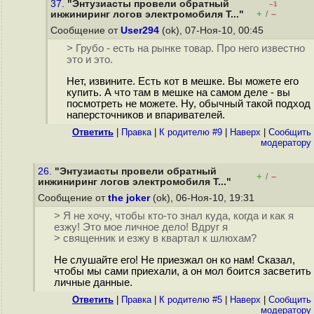
37.
"Энтузиасты провели обратный
–1
+
–
инжиниринг логов электромобиля T..."
/
Сообщение от
User294
(ok), 07-Ноя-10, 00:45
> Грубо - есть на рынке товар. Про него известно
это и это.
Нет, извините. Есть кот в мешке. Вы можете его
купить. А что там в мешке на самом деле - вы
посмотреть не можете. Ну, обычный такой подход
наперсточников и впаривателей.
Ответить
|
Правка
|
К родителю #9
|
Наверх
|
Cообщить
модератору
26.
"Энтузиасты провели обратный
+
–
/
инжиниринг логов электромобиля T..."
Сообщение от
the joker
(ok), 06-Ноя-10, 19:31
> Я не хочу, чтобы кто-то знал куда, когда и как я
езжу! Это мое личное дело! Вдруг я
> священник и езжу в квартал к шлюхам?
Не слушайте его! Не приезжал он ко нам! Сказал,
чтобы мы сами приехали, а он мол боится засветить
личные данные.
Ответить
|
Правка
|
К родителю #5
|
Наверх
|
Cообщить
модератору