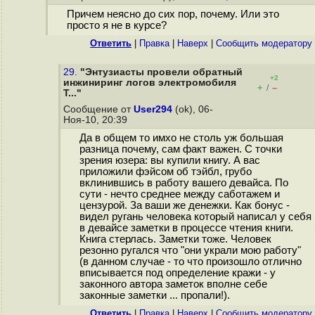
Причем неясно до сих пор, почему. Или это
просто я не в курсе?
Ответить
|
Правка
|
Наверх
|
Cообщить модератору
29.
"Энтузиасты провели обратный
+2
инжиниринг логов электромобиля
+
–
/
T..."
Сообщение от
User294
(ok), 06-
Ноя-10, 20:39
Да в общем то имхо не столь уж большая
разница почему, сам факт важен. С точки
зрения юзера: вы купили книгу. А вас
приложили фэйсом об тэйбл, грубо
вклинившись в работу вашего девайса. По
сути - нечто среднее между саботажем и
цензурой. За ваши же денежки. Как бонус -
видел ругань человека который написал у себя
в девайсе заметки в процессе чтения книги.
Книга стерлась. Заметки тоже. Человек
резонно ругался что "они украли мою работу"
(в данном случае - то что произошло отлично
вписывается под определение кражи - у
законного автора заметок вполне себе
законные заметки ... пропали!).
Ответить
|
Правка
|
Наверх
|
Cообщить модератору