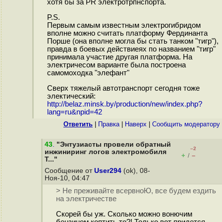
хотя бы за PR электротрпнспорта.
P.S.
Первым самым известным электрогибридом
вполне можно считать платформу Фердинанта
Порше (она вполне могла бы стать танком "тигр"),
правда в боевых действиеях по названием "тигр"
принимала участие другая платформа. На
электричесом варианте была построена
самомоходка "элефант"
Сверх тяжелый автотранспорт сегодня тоже
электический:
http://belaz.minsk.by/production/new/index.php?
lang=ru&npid=42
Ответить
|
Правка
|
Наверх
|
Cообщить модератору
43
.
"Энтузиасты провели обратный
–2
инжиниринг логов электромобиля
+
–
/
T..."
Сообщение от
User294
(ok), 08-
Ноя-10, 04:47
> Не преживайте всервноЮ, все будем ездить
на электричестве
Скорей бы уж. Сколько можно вонючим