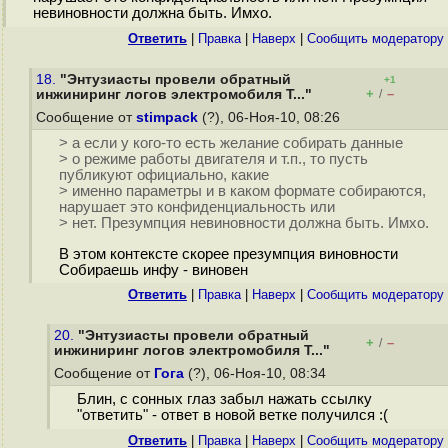
невиновности должна быть. Имхо.
Ответить
|
Правка
|
Наверх
|
Cообщить модератору
18.
"Энтузиасты провели обратный
+1
+
–
инжиниринг логов электромобиля T..."
/
Сообщение от
stimpack
(?), 06-Ноя-10, 08:26
> а если у кого-то есть желание собирать данные
> о режиме работы двигателя и т.п., то пусть
публикуют официально, какие
> именно параметры и в каком формате собираются,
нарушает это конфиденциальность или
> нет. Презумпция невиновности должна быть. Имхо.
В этом контексте скорее презумпция виновности
Собираешь инфу - виновен
Ответить
|
Правка
|
Наверх
|
Cообщить модератору
20.
"Энтузиасты провели обратный
+
–
/
инжиниринг логов электромобиля T..."
Сообщение от
Гога
(?), 06-Ноя-10, 08:34
Блин, с сонных глаз забыл нажать ссылку
"ответить" - ответ в новой ветке получился :(
Ответить
|
Правка
|
Наверх
|
Cообщить модератору