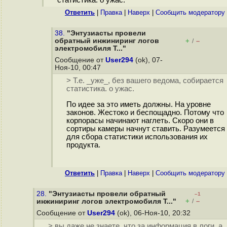
Ответить
|
Правка
|
Наверх
|
Cообщить модератору
38.
"Энтузиасты провели
обратный инжиниринг логов
+
–
/
электромобиля T..."
Сообщение от
User294
(ok), 07-
Ноя-10, 00:47
> Т.е. _уже_, без вашего ведома, собирается
статистика. о ужас.
По идее за это иметь должны. На уровне
законов. Жестоко и беспощадно. Потому что
корпорасы начинают наглеть. Скоро они в
сортиры камеры начнут ставить. Разумеется
для сбора статистики использования их
продукта.
Ответить
|
Правка
|
Наверх
|
Cообщить модератору
28.
"Энтузиасты провели обратный
–1
+
–
инжиниринг логов электромобиля T..."
/
Сообщение от
User294
(ok), 06-Ноя-10, 20:32
> вы даже не знаете, что за информация в логи, а