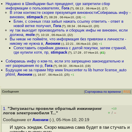
Недавно в Швейцарии был прецедент, где запретили сбор
информации о пользователях
,
Гога
(?), 08:13 , 06-Ноя-10, (17)
В этом контексте скорее презумпция виновностиСобираешь инфу -
виновен
,
stimpack
(?), 08:26 , 06-Ноя-10, (18)
+1
Блин, с сонных глаз забыл нажать ссылку ответить - ответ в
новой ветке получил
,
Гога
(?), 08:34 , 06-Ноя-10, (20)
ну так выходит производитель и сборщик инфы не виновен, если
должна
,
mole
(?), 10:19 , 06-Ноя-10, (22)
Вы никак не поймёте, что информация без привязки к личности -
никому не нужна в
,
Аноним
(-), 22:21 , 06-Ноя-10, (34)
+1
Сопоставить серийник движка с датой покупки, затем страной,
где купили хотя, пр
,
stimpack
(?), 17:28 , 07-Ноя-10, (
41
)
Собираешь инфу о ком-то, если это запрещено законодательно и
нет разрешения по р
,
Гога
(?), 08:33 , 06-Ноя-10, (19)
Будущее не за горами http www linuxcenter ru lib humor license_auto
phtml
,
Аноним
(-), 16:07 , 06-Ноя-10, (25)
+1
Сообщения
[
Сортировка по времени
|
RSS
]
1.
"Энтузиасты провели обратный инжиниринг
+10
+
–
логов электромобиля T..."
/
Сообщение от
Аноним
(-), 05-Ноя-10, 20:19
И здесь зондаж. Скоро машина сама будет в гаи стучать и