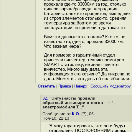
проехала где-то 33000км за год, столько
циклов заряда/разряда, деградация
батареи столько-то процентов, вышедших
из строя элементов столько-то, средняя
температура за бортом во время
эксплуатации по времени года такая-то.
Вам эти данные что-то дали? Кто-то, не
известно кто, где-то, проехал 33000 км.
Что важная инфа?
Для примера: в гарантийный отдел
принесли винчестер, техник посмотрел
SMART статистику, не знает чей это
винчестер. Много ему дала эта
информация о его хозяине? Да нихрена не
дала. Может вы его день об пол ебашили.
Ответить
|
Правка
|
Наверх
|
Cообщить модератору
32.
"Энтузиасты провели
обратный инжиниринг логов
+
–
/
электромобиля T..."
Сообщение от
К.О.
(?), 06-
Ноя-10, 22:13
Я могу гарантировать, что логи будут
отправлены ПОСТОРОННИМ лицам.