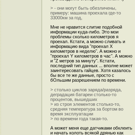
> - они могут быть обезличены,
примеру: машина проехала где-то
33000км за год,
Мне не нравится слитие подобной
информации куда-либо. Это мои
проблемы сколько километров я
проехал. Кстати, а можно сливать и
информацию вида "проехал X
километров в неделю". А можно и
"проехал Y километров в час". А можно
и "Z метров за минуту". Кстати,
последний тип данных ... вполне может
заинтересовать гайцев. Хотя казалось
бы все те же данные, просто с
бОльшим разрешением по времени.
> столько циклов заряда/разряда,
деградация батареи столько-то
процентов, вышедших
> из строя элементов столько-то,
средняя температура за бортом во
время эксплуатации
> по времени года такая-то.
А может меня еще датчиками обклеить
и начать колоть всякой дрянью как