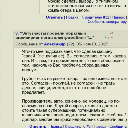
можно сделать выводы о типичном
стиле использования не то что винча, а
компьютера в целом.
Ответить
|
Правка
|
К родителю #31
|
Наверх
|
Cообщить модератору
9.
"Энтузиасты провели обратный
–6
+
–
инжиниринг логов электромобиля T..."
/
Сообщение от
Александр
(??), 05-Ноя-10, 23:29
Что-то мне подсказывает, что сделав машину
"своей" (т.е. купив ее), Вы согласились с тем, какова
она. И с тем, что производитель "очень обеспокоен"
тем, насколько Вас проблема сбора данных
волнует.
Грубо - есть на рынке товар. Про него известно это и
это. Согласен - покупай, не согласен - не трать
деньги, поищи, может, кто что-то подобное
предлагает.
Производитель авто, конечно, не молодец, но по-
своему он прав. Другой вопрос, сколько должна
стоить такая супермашина, потенциально
шпионящая за своим водителем - скажем, стой она 1
доллар, многие бы крики недовольных замерли бы :)
Ответить
|
Правка
|
К родителю #5
|
Наверх
|
Cообщить