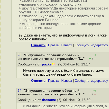
> своей воли участвовать во всяких там
мероприятиях похожих по смыслу на
> шоу "за стеклом"? Да некоторые товарисчи совсем
обуели. 110 килобаксов за
> спайваре - чувакам надо срочно подать заявку в
книгу рекордов Гиннеса,
> стопроцентно попадут в нее как самое дорогое
спайваре в истории.
вы даже не знаете, что за информация в логи, а уже
орете о шпионах.
Ответить
|
Правка
|
Наверх
|
Cообщить модератору
23.
"Энтузиасты провели обратный
+2
+
–
инжиниринг логов электромобиля T..."
/
Сообщение от
pazke
(?), 06-Ноя-10, 13:17
Именно поэтому и орут. Если бы знали, то может
быть и возмущений никаких бы не было.
Ответить
|
Правка
|
Наверх
|
Cообщить модератору
24.
"Энтузиасты провели обратный
+1
+
–
инжиниринг логов электромобиля T..."
/
Сообщение от
thesame
(?), 06-Ноя-10, 13:50
> вы даже не знаете, что за информация в логи, а