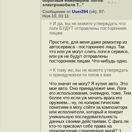
обратный инжиниринг логов
+
–
/
электромобиля T..."
Сообщение от
User294
(ok), 07-
Ноя-10, 01:11
> И да, вы не можете утверждать что
логи БУДУТ отправлены посторонним
лицам.
Простите, для меня даже ремонтер из
автосервиса - постороннее лицо. Так
что или уж могут слить логи в сервисе,
или уж не будут отправлены
посторонним лицам. Что-нибудь одно.
> К тому же, вы не можете утверждать
о принадлежности логов к вам
Что значит не могу? Я купил авто. Это
мое авто. Оно принадлежит мне. Логи
его использования, очевидно, тоже. Тем
более что если уж мочить врага его
оружием... ну, по копирастическим
понятиям я могу сойти за композитора
или исполнителя, который и генерит
уникальную последовательность
данных своими действиями. С фига ли
кто-то присвоил себе права на
произведение сгенеренное мной? :)