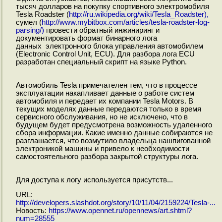
тысяч долларов на покупку спортивного электромобиля
Tesla Roadster (
http://ru.wikipedia.org/wiki/Tesla_Roadster),
сумел (
http://www.mybitbox.com/articles/tesla-roadster-log-
parsing/)
провести обратный инжиниринг и
документировать формат бинарного лога
данных электронного блока управления автомобилем
(Electronic Control Unit, ECU). Для разбора лога ECU
разработан специальный скрипт на языке Python.
Автомобиль Tesla примечателен тем, что в процессе
эксплуатации накапливает данные о работе систем
автомобиля и передает их компании Tesla Motors. В
текущих моделях данные передаются только в время
сервисного обслуживания, но не исключено, что в
будущем будет предусмотрена возможность удаленного
сбора информации. Какие именно данные собираются не
разглашается, что возмутило владельца нашпигованной
электроникой машины и привело к необходимости
самостоятельного разбора закрытой структуры лога.
Для доступа к логу используется присутств...
URL:
http://developers.slashdot.org/story/10/11/04/2159224/Tesla-...
Новость:
https://www.opennet.ru/opennews/art.shtml?
num=28555