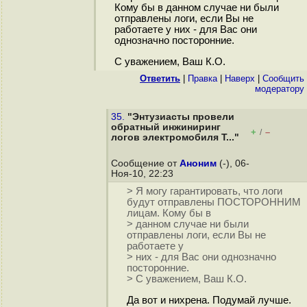
Кому бы в данном случае ни были
отправлены логи, если Вы не
работаете у них - для Вас они
однозначно посторонние.
С уважением, Ваш К.О.
Ответить
|
Правка
|
Наверх
|
Cообщить
модератору
35.
"Энтузиасты провели
обратный инжиниринг
+
–
/
логов электромобиля T..."
Сообщение от
Аноним
(-), 06-
Ноя-10, 22:23
> Я могу гарантировать, что логи
будут отправлены ПОСТОРОННИМ
лицам. Кому бы в
> данном случае ни были
отправлены логи, если Вы не
работаете у
> них - для Вас они однозначно
посторонние.
> С уважением, Ваш К.О.
Да вот и нихрена. Подумай лучше.