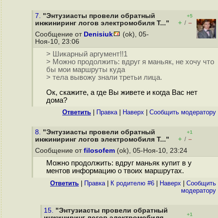
7.
"Энтузиасты провели обратный
+5
+
–
инжиниринг логов электромобиля T..."
/
Сообщение от
Denisiuk
(ok), 05-
Ноя-10, 23:06
> Шикарный аргумент!!1
> Можно продолжить: вдруг я маньяк, не хочу что
бы мои маршруты куда
> тела вывожу знали третьи лица.
Ок, скажите, а где Вы живете и когда Вас нет
дома?
Ответить
|
Правка
|
Наверх
|
Cообщить модератору
8.
"Энтузиасты провели обратный
+1
+
–
инжиниринг логов электромобиля T..."
/
Сообщение от
filosofem
(ok), 05-Ноя-10, 23:24
Можно продолжить: вдруг маньяк купит в у
ментов информацию о твоих маршрутах.
Ответить
|
Правка
|
К родителю #6
|
Наверх
|
Cообщить
модератору
15.
"Энтузиасты провели обратный
+1
инжиниринг логов электромобиля