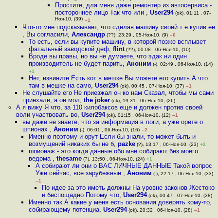
Простите, для меня даже ремонтер из автосервиса -
постороннее лицо Так что или
,
User294
(ok), 01:11 , 07-
Ноя-10, (39)
–1
Что-то мне подсказывает, что сделав машину своей т е купив ее
, Вы согласили
,
Александр
(??), 23:29 , 05-Ноя-10, (9)
–6
То есть, если вы купите машину, в которой позже всплывет
фатальный заводской деф
,
flint
(??), 00:08 , 06-Ноя-10, (10)
Вроде вы правы, но вы не думаете, что эдак ни один
производитель не будет парить
,
Аноним
(-), 02:49 , 06-Ноя-10, (14)
+1
Нет, извините Есть кот в мешке Вы можете его купить А что
там в мешке на само
,
User294
(ok), 00:45 , 07-Ноя-10, (37)
–1
Не слушайте его Не приезжал он ко нам Сказал, чтобы мы сами
приехали, а он мол
,
the joker
(ok), 19:31 , 06-Ноя-10, (26)
А я вижу Я что, за 110 килобаксов еще и должен против своей
воли участвовать во
,
User294
(ok), 01:15 , 06-Ноя-10, (12)
–1
вы даже не знаете, что за информация в логи, а уже орете о
шпионах
,
Аноним
(-), 06:01 , 06-Ноя-10, (16)
–2
Именно поэтому и орут Если бы знали, то может быть и
возмущений никаких бы не б
,
pazke
(?), 13:17 , 06-Ноя-10, (23)
+2
шпионаж - это когда данные обо мне собирают без моего
ведома
,
thesame
(?), 13:50 , 06-Ноя-10, (24)
+1
А собирают ли они о ВАС ЛИЧНЫЕ ДАННЫЕ Такой вопрос
Уже сейчас, все зарубежные
,
Аноним
(-), 22:17 , 06-Ноя-10, (33)
–1
По идее за это иметь должны На уровне законов Жестоко
и беспощадно Потому что
,
User294
(ok), 00:47 , 07-Ноя-10, (38)
Именно так А какие у меня есть основания доверять кому-то,
собирающему потенциа
,
User294
(ok), 20:32 , 06-Ноя-10, (28)
–1