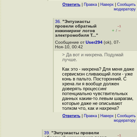
Ответить
|
Правка
|
Наверх
|
Cообщить
модератору
36.
"Энтузиасты
провели обратный
–1
+
–
инжиниринг логов
/
электромобиля T..."
Сообщение от
User294
(ok), 07-
Ноя-10, 00:42
> Да вот и нихрена. Подумай
лучше.
Как это - нихрена? Для меня даже
сервисмэн сливающий логи - уже
конь в пальто. Посторонний. С
хрена ли я вообще должен
доверять процессинг
потенциально чувствительных
данных каким-то левым шарагам,
которые даже не описывают
толком что, как и нахрена?
Ответить
|
Правка
|
Наверх
|
Cообщить
модератору
39.
"Энтузиасты провели
–1