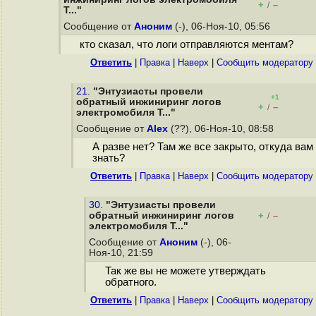
+
–
/
T..."
Сообщение от
Аноним
(-), 06-Ноя-10, 05:56
кто сказал, что логи отправляются ментам?
Ответить
|
Правка
|
Наверх
|
Cообщить модератору
21.
"Энтузиасты провели
+1
обратный инжиниринг логов
+
–
/
электромобиля T..."
Сообщение от
Alex
(??), 06-Ноя-10, 08:58
А разве нет? Там же все закрыто, откуда вам
знать?
Ответить
|
Правка
|
Наверх
|
Cообщить модератору
30.
"Энтузиасты провели
обратный инжиниринг логов
+
–
/
электромобиля T..."
Сообщение от
Аноним
(-), 06-
Ноя-10, 21:59
Так же вы не можете утверждать
обратного.
Ответить
|
Правка
|
Наверх
|
Cообщить модератору