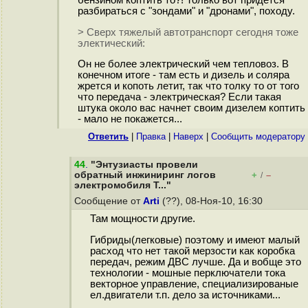
бензином коптить то?! Только вот придется
разбираться с "зондами" и "дронами", походу.
> Сверх тяжелый автотранспорт сегодня тоже
электический:
Он не более электрический чем тепловоз. В
конечном итоге - там есть и дизель и соляра
жрется и копоть летит, так что толку то от того
что передача - электрическая? Если такая
штука около вас начнет своим дизелем коптить
- мало не покажется...
Ответить
|
Правка
|
Наверх
|
Cообщить модератору
44
.
"Энтузиасты провели
обратный инжиниринг логов
+
–
/
электромобиля T..."
Сообщение от
Arti
(??), 08-Ноя-10, 16:30
Там мощности другие.
Гибриды(легковые) поэтому и имеют малый
расход что нет такой мерзости как коробка
передач, режим ДВС лучше. Да и вобще это
технологии - мошные перключатели тока
векторное управление, специализированые
ел.двигатели т.п. дело за источниками...