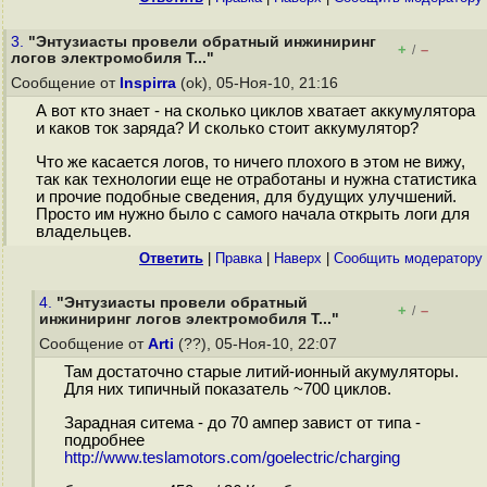
3.
"Энтузиасты провели обратный инжиниринг
+
–
/
логов электромобиля T..."
Сообщение от
Inspirra
(ok), 05-Ноя-10, 21:16
А вот кто знает - на сколько циклов хватает аккумулятора
и каков ток заряда? И сколько стоит аккумулятор?
Что же касается логов, то ничего плохого в этом не вижу,
так как технологии еще не отработаны и нужна статистика
и прочие подобные сведения, для будущих улучшений.
Просто им нужно было с самого начала открыть логи для
владельцев.
Ответить
|
Правка
|
Наверх
|
Cообщить модератору
4.
"Энтузиасты провели обратный
+
–
/
инжиниринг логов электромобиля T..."
Сообщение от
Arti
(??), 05-Ноя-10, 22:07
Там достаточно старые литий-ионный акумуляторы.
Для них типичный показатель ~700 циклов.
Зарадная ситема - до 70 ампер завист от типа -
подробнее
http://www.teslamotors.com/goelectric/charging