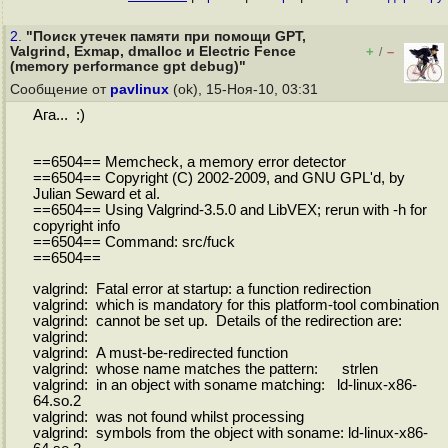
2.
"Поиск утечек памяти при помощи GPT,
Valgrind, Exmap, dmalloc и Electric Fence
+
–
/
(memory performance gpt debug)"
Сообщение от
pavlinux
(ok), 15-Ноя-10, 03:31
Ага... :)
==6504== Memcheck, a memory error detector
==6504== Copyright (C) 2002-2009, and GNU GPL'd, by
Julian Seward et al.
==6504== Using Valgrind-3.5.0 and LibVEX; rerun with -h for
copyright info
==6504== Command: src/fuck
==6504==
valgrind: Fatal error at startup: a function redirection
valgrind: which is mandatory for this platform-tool combination
valgrind: cannot be set up. Details of the redirection are:
valgrind:
valgrind: A must-be-redirected function
valgrind: whose name matches the pattern: strlen
valgrind: in an object with soname matching: ld-linux-x86-
64.so.2
valgrind: was not found whilst processing
valgrind: symbols from the object with soname: ld-linux-x86-