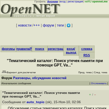
Профиль:
Аноним
(
вход
|
регистрация
)
неRU
opennet.me
[
новости
/
+++
|
форум
|
теги
|
]
форумы
правила/FAQ
поиск
регистрация
вход/
слежка
выход
RSS
"Тематический каталог: Поиск утечек памяти при
помощи GPT, Va..."
Вариант для распечатки
Пред. тема
|
След. тема
Форум
Разговоры, обсуждение новостей
Изначальное сообщение
[
Отслеживать
]
"Тематический каталог: Поиск утечек памяти
+
–
/
при помощи GPT, Va..."
Сообщение от
auto_topic
(ok), 15-Ноя-10, 02:06
Обсуждение статьи тематического каталога: Поиск утечек