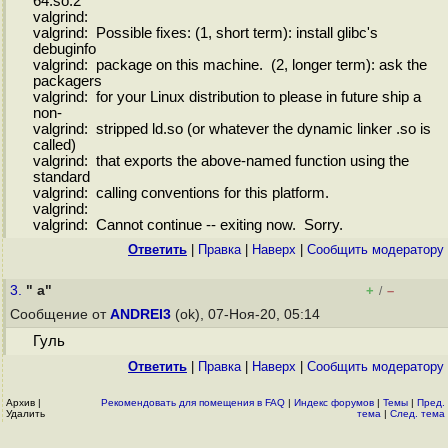
64.so.2
valgrind:
valgrind: Possible fixes: (1, short term): install glibc's
debuginfo
valgrind: package on this machine. (2, longer term): ask the
packagers
valgrind: for your Linux distribution to please in future ship a
non-
valgrind: stripped ld.so (or whatever the dynamic linker .so is
called)
valgrind: that exports the above-named function using the
standard
valgrind: calling conventions for this platform.
valgrind:
valgrind: Cannot continue -- exiting now. Sorry.
Ответить
|
Правка
|
Наверх
|
Cообщить модератору
3.
" а"
+
–
/
Сообщение от
ANDREI3
(ok), 07-Ноя-20, 05:14
Гуль
Ответить
|
Правка
|
Наверх
|
Cообщить модератору
Архив
|
Рекомендовать для помещения в FAQ
|
Индекс форумов
|
Темы
|
Пред.
Удалить
тема
|
След. тема