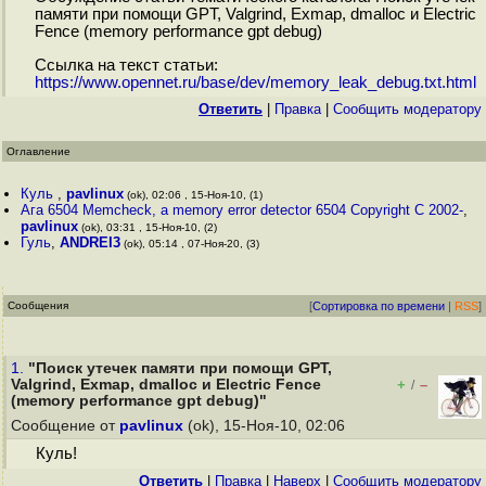
памяти при помощи GPT, Valgrind, Exmap, dmalloc и Electric
Fence (memory performance gpt debug)
Ссылка на текст статьи:
https://www.opennet.ru/base/dev/memory_leak_debug.txt.html
Ответить
|
Правка
|
Cообщить модератору
Оглавление
Куль
,
pavlinux
(ok), 02:06 , 15-Ноя-10, (1)
Ага 6504 Memcheck, a memory error detector 6504 Copyright C 2002-
,
pavlinux
(ok), 03:31 , 15-Ноя-10, (2)
Гуль
,
ANDREI3
(ok), 05:14 , 07-Ноя-20, (3)
Сообщения
[
Сортировка по времени
|
RSS
]
1.
"Поиск утечек памяти при помощи GPT,
Valgrind, Exmap, dmalloc и Electric Fence
+
–
/
(memory performance gpt debug)"
Сообщение от
pavlinux
(ok), 15-Ноя-10, 02:06
Куль!
Ответить
|
Правка
|
Наверх
|
Cообщить модератору