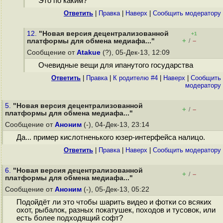
Это по каким?
Ответить
|
Правка
|
Наверх
|
Cообщить модератору
12.
"Новая версия децентрализованной
+1
+
–
платформы для обмена медиафа..."
/
Сообщение от
Atakue
(?), 05-Дек-13, 12:09
Очевидные вещи для ипанутого государства
Ответить
|
Правка
|
К родителю #4
|
Наверх
|
Cообщить
модератору
5.
"Новая версия децентрализованной
+
–
/
платформы для обмена медиафа..."
Сообщение от
Аноним
(-), 04-Дек-13, 23:14
Да... пример кислотненького юзер-интерфейса налицо.
Ответить
|
Правка
|
Наверх
|
Cообщить модератору
6.
"Новая версия децентрализованной
+
–
/
платформы для обмена медиафа..."
Сообщение от
Аноним
(-), 05-Дек-13, 05:22
Подойдёт ли это чтобы шарить видео и фотки со всяких
охот, рыбалок, разных покатушек, походов и тусовок, или
есть более подходящий софт?