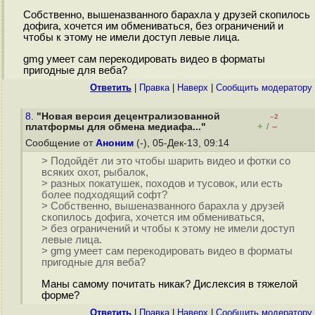
Собственно, вышеназванного барахла у друзей скопилось
дофига, хочется им обмениваться, без ограничений и
чтобы к этому не имели доступ левые лица.
gmg умеет сам перекодировать видео в форматы
пригодные для веба?
Ответить
|
Правка
|
Наверх
|
Cообщить модератору
8.
"Новая версия децентрализованной
–2
+
–
платформы для обмена медиафа..."
/
Сообщение от
Аноним
(-), 05-Дек-13, 09:14
> Подойдёт ли это чтобы шарить видео и фотки со
всяких охот, рыбалок,
> разных покатушек, походов и тусовок, или есть
более подходящий софт?
> Собственно, вышеназванного барахла у друзей
скопилось дофига, хочется им обмениваться,
> без ограничений и чтобы к этому не имели доступ
левые лица.
> gmg умеет сам перекодировать видео в форматы
пригодные для веба?
Маны самому почитать никак? Дислексия в тяжелой
форме?
Ответить
|
Правка
|
Наверх
|
Cообщить модератору