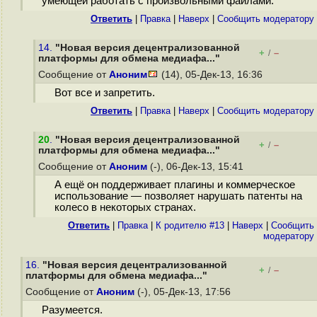
умеющей работать с произвольными файлами.
Ответить
|
Правка
|
Наверх
|
Cообщить модератору
14.
"Новая версия децентрализованной
+
–
/
платформы для обмена медиафа..."
Сообщение от
Аноним
(14), 05-Дек-13, 16:36
Вот все и запретить.
Ответить
|
Правка
|
Наверх
|
Cообщить модератору
20
.
"Новая версия децентрализованной
+
–
/
платформы для обмена медиафа..."
Сообщение от
Аноним
(-), 06-Дек-13, 15:41
А ещё он поддерживает плагины и коммерческое
использование — позволяет нарушать патенты на
колесо в некоторых странах.
Ответить
|
Правка
|
К родителю #13
|
Наверх
|
Cообщить
модератору
16.
"Новая версия децентрализованной
+
–
/
платформы для обмена медиафа..."
Сообщение от
Аноним
(-), 05-Дек-13, 17:56
Разумеется.