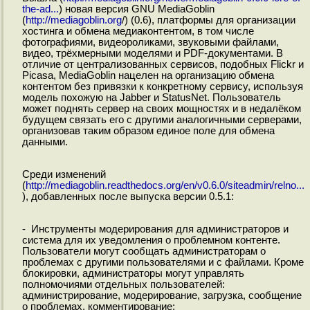
the-ad...
) новая версия GNU MediaGoblin
(
http://mediagoblin.org
/) (0.6), платформы для организации
хостинга и обмена медиаконтентом, в том числе
фотографиями, видеороликами, звуковыми файлами,
видео, трёхмерными моделями и PDF-документами. В
отличие от централизованных сервисов, подобных Fliсkr и
Picasa, MediaGoblin нацелен на организацию обмена
контентом без привязки к конкретному сервису, используя
модель похожую на Jabber и StatusNet. Пользователь
может поднять сервер на своих мощностях и в недалёком
будущем связать его с другими аналогичными серверами,
организовав таким образом единое поле для обмена
данными.
Среди изменений
(
http://mediagoblin.readthedocs.org/en/v0.6.0/siteadmin/relno...
), добавленных после выпуска версии 0.5.1:
- Инструменты модерирования для администраторов и
система для их уведомления о проблемном контенте.
Пользователи могут сообщать администраторам о
проблемах с другими пользователями и с файлами. Кроме
блокировки, администраторы могут управлять
полномочиями отдельных пользователей:
администрирование, модерирование, загрузка, сообщение
о проблемах, комментирование;