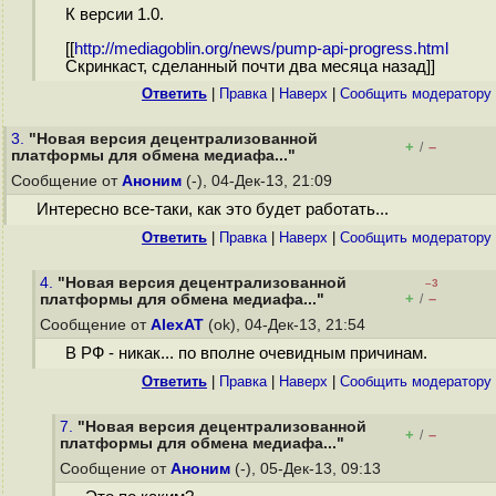
К версии 1.0.
[[
http://mediagoblin.org/news/pump-api-progress.html
Скринкаст, сделанный почти два месяца назад]]
Ответить
|
Правка
|
Наверх
|
Cообщить модератору
3.
"Новая версия децентрализованной
+
–
/
платформы для обмена медиафа..."
Сообщение от
Аноним
(-), 04-Дек-13, 21:09
Интересно все-таки, как это будет работать...
Ответить
|
Правка
|
Наверх
|
Cообщить модератору
4.
"Новая версия децентрализованной
–3
+
–
платформы для обмена медиафа..."
/
Сообщение от
AlexAT
(ok), 04-Дек-13, 21:54
В РФ - никак... по вполне очевидным причинам.
Ответить
|
Правка
|
Наверх
|
Cообщить модератору
7.
"Новая версия децентрализованной
+
–
/
платформы для обмена медиафа..."
Сообщение от
Аноним
(-), 05-Дек-13, 09:13