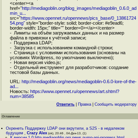
<center><a
href="
http://mediagoblin.org/blog_images/mediagoblin_0.6.0_ad
min_u...
src="
https://www.opennet.ru/opennews/pics_base/0_13861724
54.png"
style="border-style: solid; border-color: #e9ead6;
border-width: 15px;" title="" border=0></a></center>
- Лимиты на объём загружаемых данных и на размер
файла в привязки к учётной записи;
- Поддержка LDAP;
- Загрузка с использованием командной строки;
- Страница с условиями использования (основаны на
условиях Wordpress, по умолчанию выключено);
- Новая версия video.js;
- Отдельный инструмент для разработчиков: создание
тестовой базы данных.
URL:
http://mediagoblin.org/news/mediagoblin-0.6.0-lore-of-the-
ad...
Новость:
https://www.opennet.ru/opennews/art.shtml?
num=38585
Ответить
|
Правка
|
Cообщить модератору
Оглавление
Охренеть Поддержку LDAP они вкрутили, а S2S - в недалеком
будущем
,
Crazy Alex
(ok), 20:46 , 04-Дек-13, (1)
К версии 1 0 http mediagoblin org news pump-api-progress html