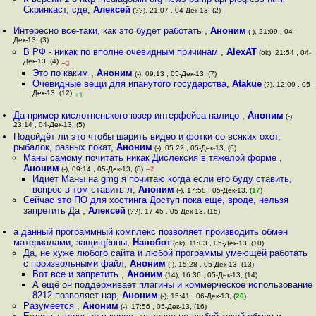
Скринкаст, сде
,
Алексей
(??), 21:07 , 04-Дек-13, (2)
Интересно все-таки, как это будет работать
,
Аноним
(-), 21:09 , 04-
Дек-13, (3)
В РФ - никак по вполне очевидным причинам
,
AlexAT
(ok), 21:54 , 04-
Дек-13, (4)
–3
Это по каким
,
Аноним
(-), 09:13 , 05-Дек-13, (7)
Очевидные вещи для ипанутого государства
,
Atakue
(?), 12:09 , 05-
Дек-13, (12)
+1
Да пример кислотненького юзер-интерфейса налицо
,
Аноним
(-),
23:14 , 04-Дек-13, (5)
Подойдёт ли это чтобы шарить видео и фотки со всяких охот,
рыбалок, разных покат
,
Аноним
(-), 05:22 , 05-Дек-13, (6)
Маны самому почитать никак Дислексия в тяжелой форме
,
Аноним
(-), 09:14 , 05-Дек-13, (8)
–2
Идиёт Маны на gmg я почитаю когда если его буду ставить,
вопрос в том ставить л
,
Аноним
(-), 17:58 , 05-Дек-13, (
17
)
Сейчас это ПО для хостинга Доступ пока ещё, вроде, нельзя
запретить Да
,
Алексей
(??), 17:45 , 05-Дек-13, (15)
а данный программный комплекс позволяет производить обмен
материалами, защищённы
,
Нанобот
(ok), 11:03 , 05-Дек-13, (10)
Да, не хуже любого сайта и любой программы умеющей работать
с произвольными файл
,
Аноним
(-), 15:28 , 05-Дек-13, (13)
Вот все и запретить
,
Аноним
(14), 16:36 , 05-Дек-13, (14)
А ещё он поддерживает плагины и коммерческое использование
8212 позволяет нар
,
Аноним
(-), 15:41 , 06-Дек-13, (
20
)
Разумеется
,
Аноним
(-), 17:56 , 05-Дек-13, (16)