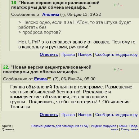
18
.
"Новая версия децентрализованной
+
–
/
платформы для обмена медиафа..."
Сообщение от
Аноним
(-), 05-Дек-13, 19:22
> Неясно одно, если я за НАТом, то эта штука будет
работать без
> проброса портов?
Нет. UPnP это неправославно и от окошек. Поэтому го
в кансольку и ручками, ручками!
Ответить
|
Правка
|
Наверх
|
Cообщить модератору
22
.
"Новая версия децентрализованной
+
–
/
платформы для обмена медиафа..."
Сообщение от
Emma
(?), 06-Янв-24, 05:00
Группа объявлений Тольятти в телеграмме. Размещение
частных объявлений бесплатно! Рекламные и
коммерческие объявления, согласно правил
группы. Подпишись, чтобы не потерять!!! Объявления
Тольятти
Ответить
|
Правка
|
Наверх
|
Cообщить модератору
Архив
|
Рекомендовать для помещения в FAQ
|
Индекс форумов
|
Темы
|
Пред.
Удалить
тема
|
След. тема