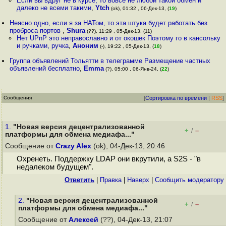
Если вы вдруг не в курсе, то вовсе не любой такой обмен и
далеко не всеми такими
,
Ytch
(ok), 01:32 , 06-Дек-13, (
19
)
Неясно одно, если я за НАТом, то эта штука будет работать без
проброса портов
,
Shura
(??), 11:29 , 05-Дек-13, (11)
Нет UPnP это неправославно и от окошек Поэтому го в кансольку
и ручками, ручка
,
Аноним
(-), 19:22 , 05-Дек-13, (
18
)
Группа объявлений Тольятти в телеграмме Размещение частных
объявлений бесплатно
,
Emma
(?), 05:00 , 06-Янв-24, (
22
)
Сообщения
[
Сортировка по времени
|
RSS
]
1.
"Новая версия децентрализованной
+
–
/
платформы для обмена медиафа..."
Сообщение от
Crazy Alex
(ok), 04-Дек-13, 20:46
Охренеть. Поддержку LDAP они вкрутили, а S2S - "в
недалеком будущем".
Ответить
|
Правка
|
Наверх
|
Cообщить модератору
2.
"Новая версия децентрализованной
+
–
/
платформы для обмена медиафа..."
Сообщение от
Алексей
(??), 04-Дек-13, 21:07