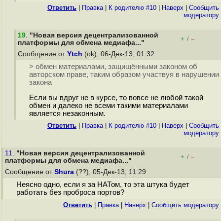
Ответить
|
Правка
|
К родителю #10
|
Наверх
|
Cообщить
модератору
19
.
"Новая версия децентрализованной
+
–
/
платформы для обмена медиафа..."
Сообщение от
Ytch
(ok), 06-Дек-13, 01:32
> обмен материалами, защищёнными законом об
авторском праве, таким образом участвуя в нарушении
закона
Если вы вдруг не в курсе, то вовсе не любой такой
обмен и далеко не всеми такими материалами
является незаконным.
Ответить
|
Правка
|
К родителю #10
|
Наверх
|
Cообщить
модератору
11.
"Новая версия децентрализованной
+
–
/
платформы для обмена медиафа..."
Сообщение от
Shura
(??), 05-Дек-13, 11:29
Неясно одно, если я за НАТом, то эта штука будет
работать без проброса портов?
Ответить
|
Правка
|
Наверх
|
Cообщить модератору