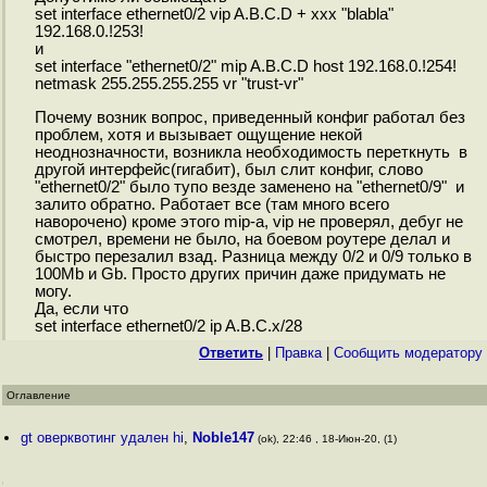
set interface ethernet0/2 vip A.B.C.D + xxx "blabla"
192.168.0.!253!
и
set interface "ethernet0/2" mip A.B.C.D host 192.168.0.!254!
netmask 255.255.255.255 vr "trust-vr"
Почему возник вопрос, приведенный конфиг работал без
проблем, хотя и вызывает ощущение некой
неоднозначности, возникла необходимость переткнуть в
другой интерфейс(гигабит), был слит конфиг, слово
"ethernet0/2" было тупо везде заменено на "ethernet0/9" и
залито обратно. Работает все (там много всего
наворочено) кроме этого mip-a, vip не проверял, дебуг не
смотрел, времени не было, на боевом роутере делал и
быстро перезалил взад. Разница между 0/2 и 0/9 только в
100Mb и Gb. Просто других причин даже придумать не
могу.
Да, если что
set interface ethernet0/2 ip A.B.C.x/28
Ответить
|
Правка
|
Cообщить модератору
Оглавление
gt оверквотинг удален hi
,
Noble147
(ok), 22:46 , 18-Июн-20, (1)