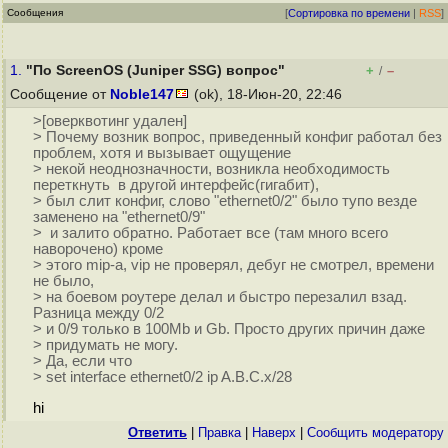
Сообщения
[
Сортировка по времени
|
RSS
]
1.
"По ScreenOS (Juniper SSG) вопрос"
+
–
/
Сообщение от
Noble147
(ok), 18-Июн-20, 22:46
>[оверквотинг удален]
> Почему возник вопрос, приведенный конфиг работал без
проблем, хотя и вызывает ощущение
> некой неоднозначности, возникла необходимость
переткнуть в другой интерфейс(гигабит),
> был слит конфиг, слово "ethernet0/2" было тупо везде
заменено на "ethernet0/9"
> и залито обратно. Работает все (там много всего
наворочено) кроме
> этого mip-a, vip не проверял, дебуг не смотрел, времени
не было,
> на боевом роутере делал и быстро перезалил взад.
Разница между 0/2
> и 0/9 только в 100Mb и Gb. Просто других причин даже
> придумать не могу.
> Да, если что
> set interface ethernet0/2 ip A.B.C.x/28
hi
Ответить
|
Правка
|
Наверх
|
Cообщить модератору