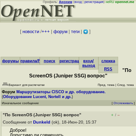
Профиль:
Аноним
(
вход
|
регистрация
)
неRU
opennet.me
[
новости
/
+++
|
форум
|
теги
|
]
форумы
правила/FAQ
поиск
регистрация
вход/
слежка
выход
RSS
"По
ScreenOS (Juniper SSG) вопрос"
Вариант для распечатки
Пред. тема
|
След. тема
Форум
Маршрутизаторы CISCO и др. оборудование.
(
Оборудование Lucent, Nortell и др.
)
Изначальное сообщение
[
Отслеживать
]
"По ScreenOS (Juniper SSG) вопрос"
+
–
/
Сообщение от
Dunkeld
(ok), 18-Июн-20, 15:37
Доброе!
Допустимо ли совмещать