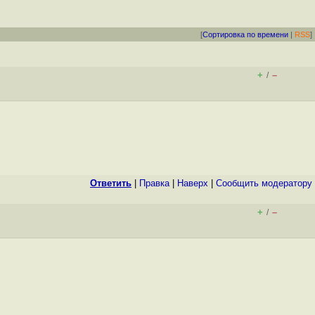
[
Сортировка по времени
|
RSS
]
+
–
/
Ответить
|
Правка
|
Наверх
|
Cообщить модератору
+
–
/