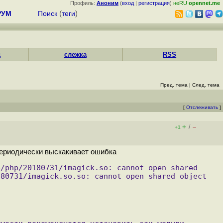
Профиль:
Аноним
(
вход
|
регистрация
)
неRU
opennet.me
РУМ
Поиск
(
теги
)
д
слежка
RSS
Пред. тема
|
След. тема
[
Отслеживать
]
+
–
/
+1
 периодически выскакивает ошибка
/php/20180731/imagick.so: cannot open shared 
80731/imagick.so.so: cannot open shared object 