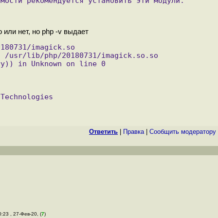
имости рекомендуется установить эти модули.
 или нет, но php -v выдает
180731/imagick.so 
 /usr/lib/php/20180731/imagick.so.so 
ry)) in Unknown on line 0
 Technologies
Ответить
|
Правка
|
Cообщить модератору
0:23 , 27-Фев-20, (
7
)