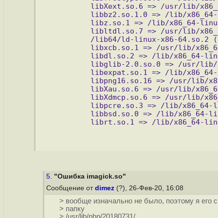
        libXext.so.6 => /usr/lib/x86_
        libbz2.so.1.0 => /lib/x86_64-
        libz.so.1 => /lib/x86_64-linu
        libltdl.so.7 => /usr/lib/x86_
        /lib64/ld-linux-x86-64.so.2 (
        libxcb.so.1 => /usr/lib/x86_6
        libdl.so.2 => /lib/x86_64-lin
        libglib-2.0.so.0 => /usr/lib/
        libexpat.so.1 => /lib/x86_64-
        libpng16.so.16 => /usr/lib/x8
        libXau.so.6 => /usr/lib/x86_6
        libXdmcp.so.6 => /usr/lib/x86
        libpcre.so.3 => /lib/x86_64-l
        libbsd.so.0 => /lib/x86_64-li
        librt.so.1 => /lib/x86_64-lin
5.
"Ошибка imagick.so"
Сообщение от
dimez
(?), 26-Фев-20, 16:08
> вообще изначально не было, поэтому я его ск
> папку
> /usr/lib/php/20180731/