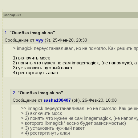
Сообщения
1.
"Ошибка imagick.so"
Сообщение от
муу
(?), 25-Фев-20, 20:39
> imagick переустанавливал, но не помогло. Как решить 
1) включить моск
2) понять что нужен не сам imagemagick, (не напрямую), а
3) установить нужный пакет
4) рестартануть апач
2.
"Ошибка imagick.so"
Сообщение от
sasha198407
(ok), 26-Фев-20, 10:08
>> imagick переустанавливал, но не помогло. Как реш
> 1) включить моск
> 2) понять что нужен не сам imagemagick, (не напряму
> которого libmagick* ессно будет зависимостью)
> 3) установить нужный пакет
> 4) рестартануть апач