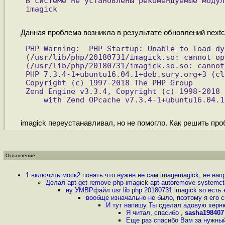
В системе не установлены рекомендуемые модул
imagick
Данная проблема возникла в результате обновлений nextclo
PHP Warning:  PHP Startup: Unable to load dy
(/usr/lib/php/20180731/imagick.so: cannot op
(/usr/lib/php/20180731/imagick.so.so: cannot
PHP 7.3.4-1+ubuntu16.04.1+deb.sury.org+3 (cl
Copyright (c) 1997-2018 The PHP Group
Zend Engine v3.3.4, Copyright (c) 1998-2018 
    with Zend OPcache v7.3.4-1+ubuntu16.04.1
imagick переустанавливал, но не помогло. Как решить пр
Оглавление
1 включить моск2 понять что нужен не сам imagemagick, не напр
Делал apt-get remove php-imagick apt autoremove systemctl
ну УМВРфайл usr lib php 20180731 imagick so есть 
вообще изначально не было, поэтому я его ск
И тут напишу Ты сделал адовую хер
Я читал, спасибо
,
sasha198407
Еще раз спасибо Вам за нужный