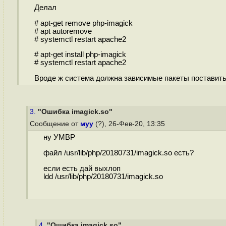
Делал
# apt-get remove php-imagick
# apt autoremove
# systemctl restart apache2
# apt-get install php-imagick
# systemctl restart apache2
Вроде ж система должна зависимые пакеты поставить.
3.
"Ошибка imagick.so"
Сообщение от
муу
(?), 26-Фев-20, 13:35
ну УМВР
файл /usr/lib/php/20180731/imagick.so есть?
если есть дай выхлоп
ldd /usr/lib/php/20180731/imagick.so
4.
"Ошибка imagick.so"