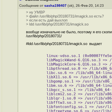
Сообщение от
sasha198407
(ok), 26-Фев-20, 14:23
> ну УМВР
> файл /usr/lib/php/20180731/imagick.so есть?
> если есть дай выхлоп
> ldd /usr/lib/php/20180731/imagick.so
вообще изначально не было, поэтому я его скопиро
/usr/lib/php/20180731/
#ldd /usr/lib/php/20180731/imagick.so выдает
        linux-vdso.so.1 (0x00007ffe5e
        libMagickWand-6.Q16.so.3 => /
        libMagickCore-6.Q16.so.3 => /
        libpthread.so.0 => /lib/x86_6
        libc.so.6 => /lib/x86_64-linu
        libX11.so.6 => /usr/lib/x86_6
        libgomp.so.1 => /usr/lib/x86_
        libm.so.6 => /lib/x86_64-linu
        libgcc_s.so.1 => /lib/x86_64-
        liblcms2.so.2 => /usr/lib/x86
        liblqr-1.so.0 => /usr/lib/x86
        libfftw3.so.3 => /usr/lib/x86
        libfontconfig.so.1 => /usr/li
        libfreetype.so.6 => /usr/lib/