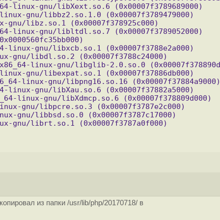
64-linux-gnu/libXext.so.6 (0x00007f3789689000)
linux-gnu/libbz2.so.1.0 (0x00007f3789479000)
x-gnu/libz.so.1 (0x00007f378925c000)
64-linux-gnu/libltdl.so.7 (0x00007f3789052000)
0x0000560fc35bb000)
4-linux-gnu/libxcb.so.1 (0x00007f3788e2a000)
ux-gnu/libdl.so.2 (0x00007f3788c24000)
x86_64-linux-gnu/libglib-2.0.so.0 (0x00007f378890
linux-gnu/libexpat.so.1 (0x00007f37886db000)
6_64-linux-gnu/libpng16.so.16 (0x00007f37884a9000
4-linux-gnu/libXau.so.6 (0x00007f37882a5000)
_64-linux-gnu/libXdmcp.so.6 (0x00007f378809d000)
inux-gnu/libpcre.so.3 (0x00007f3787e2c000)
nux-gnu/libbsd.so.0 (0x00007f3787c17000)
ux-gnu/librt.so.1 (0x00007f3787a0f000)
опировал из папки /usr/lib/php/20170718/ в