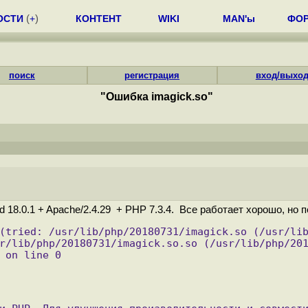
ОСТИ
(
+
)
КОНТЕНТ
WIKI
MAN'ы
ФО
поиск
регистрация
вход/выхо
"Ошибка imagick.so"
ud 18.0.1 + Apache/2.4.29 + PHP 7.3.4. Все работает хорошо, но
(tried: /usr/lib/php/20180731/imagick.so (/usr/lib
r/lib/php/20180731/imagick.so.so (/usr/lib/php/201
 on line 0