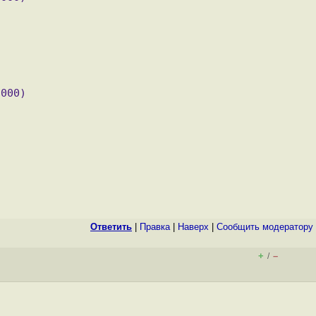
d000)
)
Ответить
|
Правка
|
Наверх
|
Cообщить модератору
+
–
/