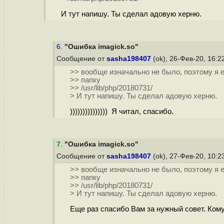
И тут напишу. Ты сделал адовую херню.
6.
"Ошибка imagick.so"
Сообщение от
sasha198407
(ok), 26-Фев-20, 16:
>> вообще изначально не было, поэтому я его
>> папку
>> /usr/lib/php/20180731/
> И тут напишу. Ты сделал адовую херню.
))))))))))))))) Я читал, спасибо.
7
.
"Ошибка imagick.so"
Сообщение от
sasha198407
(ok), 27-Фев-20, 10:
>> вообще изначально не было, поэтому я его
>> папку
>> /usr/lib/php/20180731/
> И тут напишу. Ты сделал адовую херню.
Еще раз спасибо Вам за нужный совет. Кому