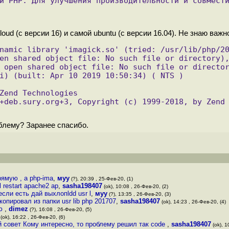
и PHP. Для улучшения производительности и совмест
ud (с версии 16) и самой ubuntu (с версии 16.04). Не знаю важно
namic library 'imagick.so' (tried: /usr/lib/php/20
en shared object file: No such file or directory),
 open shared object file: No such file or directo
i) (built: Apr 10 2019 10:50:34) ( NTS )
Zend Technologies
+deb.sury.org+3, Copyright (c) 1999-2018, by Zend
облему? Заранее спасибо.
ямую , а php-ima
,
муу
(?), 20:39 , 25-Фев-20, (1)
 restart apache2 ap
,
sasha198407
(ok), 10:08 , 26-Фев-20, (2)
если есть дай выхлопldd usr l
,
муу
(?), 13:35 , 26-Фев-20, (3)
опировал из папки usr lib php 201707
,
sasha198407
(ok), 14:23 , 26-Фев-20, (4)
ню
,
dimez
(?), 16:08 , 26-Фев-20, (5)
(ok), 16:22 , 26-Фев-20, (6)
 совет Кому интересно, то проблему решил так code
,
sasha198407
(ok), 1