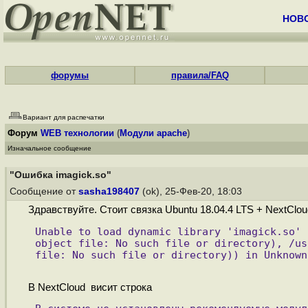
НОВ
форумы
правила/FAQ
Вариант для распечатки
Форум
WEB технологии
(
Модули apache
)
Изначальное сообщение
"Ошибка imagick.so"
Сообщение от
sasha198407
(ok), 25-Фев-20, 18:03
Здравствуйте. Стоит связка Ubuntu 18.04.4 LTS + NextClo
Unable to load dynamic library 'imagick.so' 
object file: No such file or directory), /us
file: No such file or directory)) in Unknown
В NextCloud висит строка