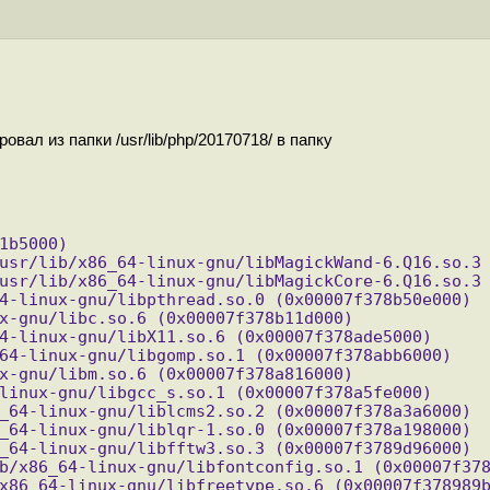
вал из папки /usr/lib/php/20170718/ в папку
1b5000)
usr/lib/x86_64-linux-gnu/libMagickWand-6.Q16.so.3
usr/lib/x86_64-linux-gnu/libMagickCore-6.Q16.so.3
4-linux-gnu/libpthread.so.0 (0x00007f378b50e000)
x-gnu/libc.so.6 (0x00007f378b11d000)
4-linux-gnu/libX11.so.6 (0x00007f378ade5000)
64-linux-gnu/libgomp.so.1 (0x00007f378abb6000)
x-gnu/libm.so.6 (0x00007f378a816000)
linux-gnu/libgcc_s.so.1 (0x00007f378a5fe000)
_64-linux-gnu/liblcms2.so.2 (0x00007f378a3a6000)
_64-linux-gnu/liblqr-1.so.0 (0x00007f378a198000)
_64-linux-gnu/libfftw3.so.3 (0x00007f3789d96000)
b/x86_64-linux-gnu/libfontconfig.so.1 (0x00007f37
x86_64-linux-gnu/libfreetype.so.6 (0x00007f378989