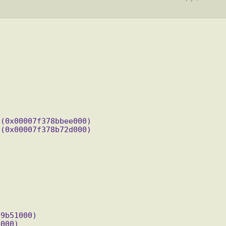
 (0x00007f378bbee000)
 (0x00007f378b72d000)
89b51000)
b000)