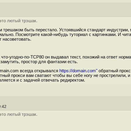
 это лютый трэшак.
 трешаком быть перестало. Устоявшийся стандарт индустрии, 
виально. Посмотрите какой-нибудь туториал с картинками. И ч
ут насоветовать.
на что-угодно-по-TCP80 он выдавал текст, похожий на ответ нор
замутить, простор для фантазии есть.
domain.com всегда открывался
https://domain.com"
обратный прокс
тный прокси вам сватают чтобы вы себе ногу не прострелили, и
вляется и с задачей отвечать редиректом.
0:42
 это лютый трэшак.