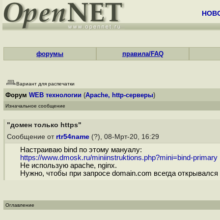
НОВ
форумы
правила/FAQ
Вариант для распечатки
Форум
WEB технологии
(
Apache, http-серверы
)
Изначальное сообщение
"домен только https"
Сообщение от
rtr54name
(?), 08-Мрт-20, 16:29
Настраиваю bind по этому мануалу:
https://www.dmosk.ru/miniinstruktions.php?mini=bind-primary
Не использую apache, nginx.
Нужно, чтобы при запросе domain.com всегда открывался
Оглавление