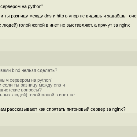
сервером на python"
и ты разницу между dns и http в упор не видишь и задаёшь _оч
людей) голой жопой в инет не выставляют, а прячут за nginx
твами bind нельзя сделать?
ным сервером на python"
и если ты разницу между dns и
 идиотские вопросы?
ьных людей) голой жопой в инет не
кам рассказывают как спрятать питоновый сервер за nginx?