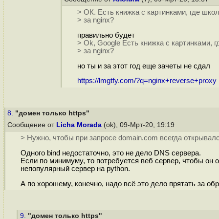
> ОК. Есть книжка с картинками, где шк
> за nginx?
правильно будет
> Ok, Google Есть книжка с картинками,
> за nginx?
но ты и за этот год еще зачеты не сдал
https://lmgtfy.com/?q=nginx+reverse+proxy
8.
"домен только https"
Сообщение от
Licha Morada
(ok), 09-Мрт-20, 19:19
> Нужно, чтобы при запросе domain.com всегда открывал
Одного bind недостаточно, это не дело DNS сервера.
Если по минимуму, то потребуется веб сервер, чтобы он 
непопулярный сервер на python.
А по хорошему, конечно, надо всё это дело прятать за об
9.
"домен только https"