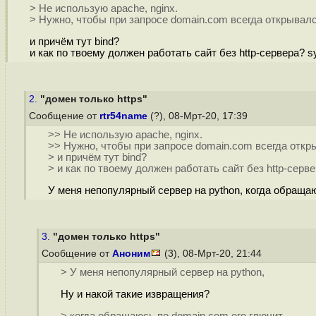
> Не использую apache, nginx.
> Нужно, чтобы при запросе domain.com всегда открывал
и причём тут bind?
и как по твоему должен работать сайт без http-сервера? 
2.
"домен только https"
Сообщение от
rtr54name
(?), 08-Мрт-20, 17:39
>> Не использую apache, nginx.
>> Нужно, чтобы при запросе domain.com всегда отк
> и причём тут bind?
> и как по твоему должен работать сайт без http-серв
У меня непопулярный сервер на python, когда обращаюс
3.
"домен только https"
Сообщение от
Аноним
(3), 08-Мрт-20, 21:44
> У меня непопулярный сервер на python,
Ну и накой такие извращения?
> когда обращаюсь по domain.com его глючит.