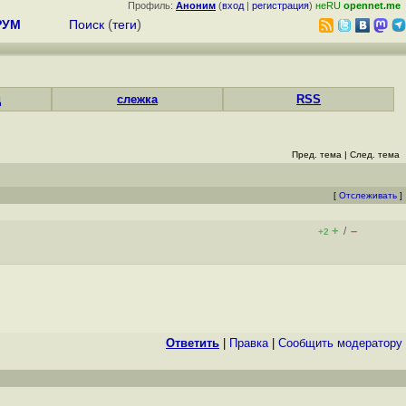
Профиль:
Аноним
(
вход
|
регистрация
)
неRU
opennet.me
РУМ
Поиск
(
теги
)
д
слежка
RSS
Пред. тема
|
След. тема
[
Отслеживать
]
+
–
/
+2
Ответить
|
Правка
|
Cообщить модератору