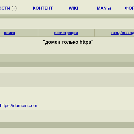
ОСТИ
(
+
)
КОНТЕНТ
WIKI
MAN'ы
ФО
поиск
регистрация
вход/выхо
"домен только https"
https://domain.com
.