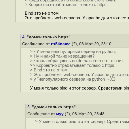
> Корректно отрабатывает только с https.
Bind это не о том.
Это проблемы web-сервера. У apache для этого есть 
4.
"домен только https"
Сообщение от
rtr54name
(?), 08-Мрт-20, 23:10
>> У меня непопулярный сервер на python,
> Ну и накой такие извращения?
>> когда обращаюсь по domain.com его глючит.
>> Корректно отрабатывает только с https.
> Bind это не о том.
> Это проблемы web-сервера. У apache для этого 
> у "непопулярного сервера на python" - ХЗ.
У меня только bind и этот сервер. Средствами bi
5.
"домен только https"
Сообщение от
муу
(?), 08-Мрт-20, 23:48
> У меня только bind и этот сервер. Средства