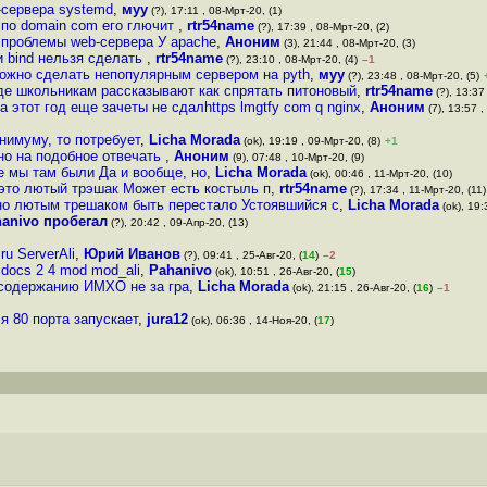
p-сервера systemd
,
муу
(?), 17:11 , 08-Мрт-20, (1)
 по domain com его глючит
,
rtr54name
(?), 17:39 , 08-Мрт-20, (2)
о проблемы web-сервера У apache
,
Аноним
(3), 21:44 , 08-Мрт-20, (3)
и bind нельзя сделать
,
rtr54name
(?), 23:10 , 08-Мрт-20, (4)
–1
 можно сделать непопулярным сервером на pyth
,
муу
(?), 23:48 , 08-Мрт-20, (5)
где школьникам рассказывают как спрятать питоновый
,
rtr54name
(?), 13:37
а этот год еще зачеты не сдалhttps lmgtfy com q nginx
,
Аноним
(7), 13:57 ,
нимуму, то потребует
,
Licha Morada
(ok), 19:19 , 09-Мрт-20, (8)
+1
но на подобное отвечать
,
Аноним
(9), 07:48 , 10-Мрт-20, (9)
е мы там были Да и вообще, но
,
Licha Morada
(ok), 00:46 , 11-Мрт-20, (10)
 это лютый трэшак Может есть костыль п
,
rtr54name
(?), 17:34 , 11-Мрт-20, (11)
о лютым трешаком быть перестало Устоявшийся с
,
Licha Morada
(ok), 19:
anivo пробегал
(?), 20:42 , 09-Апр-20, (13)
u ServerAli
,
Юрий Иванов
(?), 09:41 , 25-Авг-20, (
14
)
–2
 docs 2 4 mod mod_ali
,
Pahanivo
(ok), 10:51 , 26-Авг-20, (
15
)
о содержанию ИМХО не за гра
,
Licha Morada
(ok), 21:15 , 26-Авг-20, (
16
)
–1
 80 порта запускает
,
jura12
(ok), 06:36 , 14-Ноя-20, (
17
)