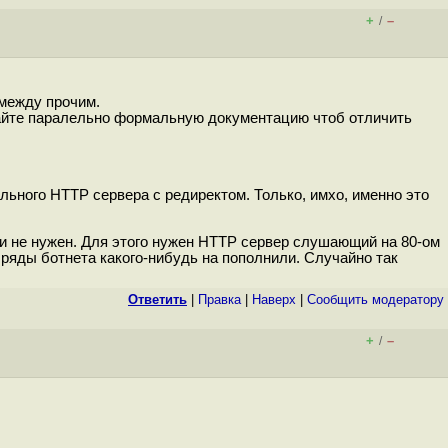
+
–
/
между прочим.
итайте паралельно формальную документацию чтоб отличить
мального HTTP сервера с редиректом. Только, имхо, именно это
и не нужен. Для этого нужен HTTP сервер слушающий на 80-ом
 ряды ботнета какого-нибудь на пополнили. Случайно так
Ответить
|
Правка
|
Наверх
|
Cообщить модератору
+
–
/