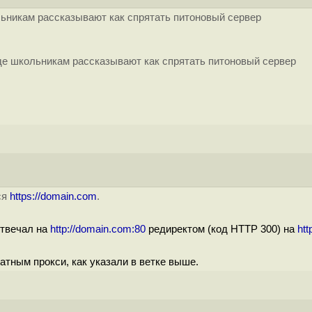
ольникам рассказывают как спрятать питоновый сервер
 где школьникам рассказывают как спрятать питоновый сервер
ся
https://domain.com
.
отвечал на
http://domain.com:80
редиректом (код HTTP 300) на
htt
ратным прокси, как указали в ветке выше.