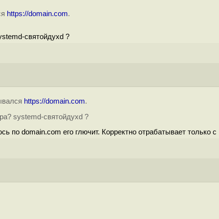
ся
https://domain.com
.
systemd-святойдухd ?
рывался
https://domain.com
.
ера? systemd-святойдухd ?
ь по domain.com его глючит. Корректно отрабатывает только с h