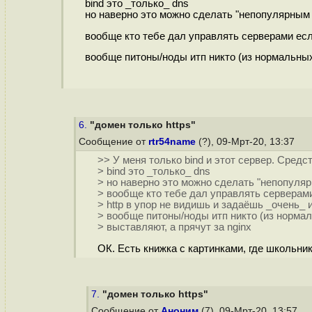
bind это _только_ dns
но наверно это можно сделать "непопулярным 
вообще кто тебе дал управлять серверами есл
вообще питоны/ноды итп никто (из нормальных 
6.
"домен только https"
Сообщение от
rtr54name
(?), 09-Мрт-20, 13:37
>> У меня только bind и этот сервер. Средс
> bind это _только_ dns
> но наверно это можно сделать "непопуляр
> вообще кто тебе дал управлять серверам
> http в упор не видишь и задаёшь _очень_
> вообще питоны/ноды итп никто (из нормал
> выставляют, а прячут за nginx
ОК. Есть книжка с картинками, где школьни
7.
"домен только https"
Сообщение от
Аноним
(7), 09-Мрт-20, 13:57