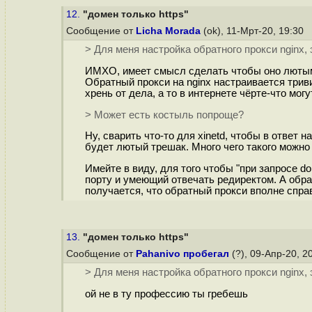
12.
"домен только https"
Сообщение от
Licha Morada
(ok), 11-Мрт-20, 19:30
> Для меня настройка обратного прокси nginx,
ИМХО, имеет смысл сделать чтобы оно лютым
Обратный прокси на nginx настраивается три
хрень от дела, а то в интернете чёрте-что мог
> Может есть костыль попроще?
Ну, сварить что-то для xinetd, чтобы в ответ 
будет лютый трешак. Много чего такого можно 
Имейте в виду, для того чтобы "при запросе 
порту и умеющий отвечать редиректом. А обра
получается, что обратный прокси вполне спра
13.
"домен только https"
Сообщение от
Pahanivo пробегал
(?), 09-Апр-20, 2
> Для меня настройка обратного прокси nginx,
ой не в ту профессию ты гребешь