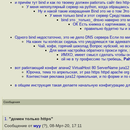
и причём тут bind и как по твоему должен работать сайт без htt
У меня непопулярный сервер на python, когда обращаюсь
Ну и накой такие извращения Bind это не о том Эт
У меня только bind и этот сервер Средствам
bind это _только_ dnsно наверно это
ОК Есть книжка с картинками, 
правильно будетно ты и з
Одного bind недостаточно, это не дело DNS сервера Если по ми
На каких ты колёсах сидишь что умудряешся так адекват
Чай, кофе, горячий шоколад Вопрос нубский, но вс
Для меня настройка обратного прокси nginx,
ИМХО, имеет смысл сделать чтобы он
ой не в ту профессию ты гребешь
,
Pah
вот работающий конфиг апачи2 VirtualHost 80 ServerName jura12 r
Юрочка, тема то апрельская, эт раз https httpd apache org
Контекстная реклама jura12 прикольная, и по форме и п
в общем инструкция такая делаете начальную конфигурацию для
Сообщения
1.
"домен только https"
Сообщение от
муу
(?), 08-Мрт-20, 17:11