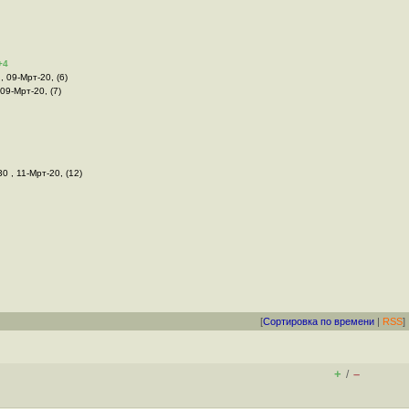
+4
 , 09-Мрт-20, (6)
 09-Мрт-20, (7)
30 , 11-Мрт-20, (12)
[
Сортировка по времени
|
RSS
]
+
–
/