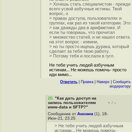
> Хочешь стать специалистом - прежде
всего усвой азбучные истины. Твой
вопрос, о
> правах доступа, пользователях и
группах, как раз из такой категории. Это
> как дважды два в арифметике. И
если ты говоришь, что прочитал
> множество статей, и не нашел ответа
на этот вопрос - извини,
> но ты просто ищешь дурака, который
сделает за тебя твою работу.
> Потому тебя и послали в гугл.
Не тебе учить людей азбучным
истинам... Не можешь помочь- просто
иди мимо...
Ответить
|
Правка
|
Наверх
|
Cообщить
модератору
20
.
"Как дать доступ на
запись пользователям
+
–
/
www-data и SFTP?"
Сообщение от
Аноним
(1), 18-
Июн-21, 23:25
> Не тебе учить людей азбучным
истинам... Не можешь помочь-