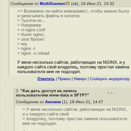
Сообщение от
MultiGramen
(ok), 18-Июн-21, 14:32
>> Возможно ли найти компромисс, чтобы можно было
и записывать файлы в каталог,
> Тысячи их...
> Например
> vi nginx.conf
> #user nginx;
> user ftpuser;
> wq
> nginx -t
> nginx -s reload
У меня несколько сайтов, работающих на NGINX, и у
каждого сайта свой владелец, поэтому простая замена
пользователя мне не подходит.
Ответить
|
Правка
|
Наверх
|
Cообщить модератору
3
.
"Как дать доступ на запись
+
–
/
пользователям www-data и SFTP?"
Сообщение от
Аноним
(1), 18-Июн-21, 14:47
> У меня несколько сайтов, работающих на NGINX,
и у каждого сайта свой
> владелец, поэтому простая замена пользователя
мне не подходит.