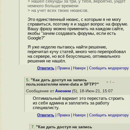
> нашел секунды за три, у тебя, вероятно, уйдет
немного больше времени
> на учет всех твоих нюансов.
Это единственный нюанс, с которым я не могу
справиться, поэтому я и задал вопрос на форуме.
Вашу фразу можно применить на каждом сайте,
якобы "зачем создавать форумы, если есть
Google?"
Я уже неделю пытаюсь найти решение,
перечитал кучу статей, много чего перепробовал
на сервере, но всё безуспешно, оптимального
решения не нашёл.
Ответить
|
Правка
|
Наверх
|
Cообщить модератору
5
.
"Как дать доступ на запись
+
–
/
пользователям www-data и SFTP?"
Сообщение от
Аноним
(5), 18-Июн-21, 15:07
Оптимальный вариант это перестать строить
из себя админа и заплатить за работу
специалисту.
Ответить
|
Правка
|
Наверх
|
Cообщить модератору
7
.
"Как дать доступ на запись