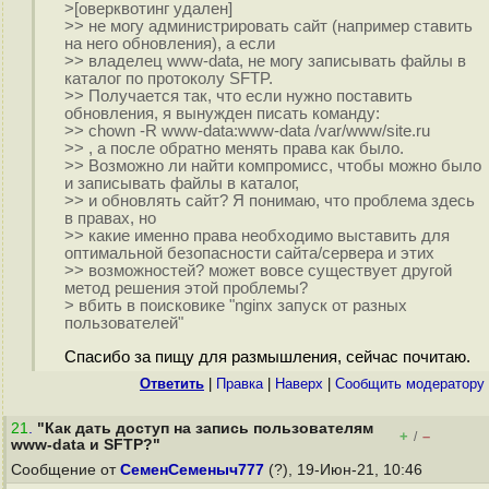
>[оверквотинг удален]
>> не могу администрировать сайт (например ставить
на него обновления), а если
>> владелец www-data, не могу записывать файлы в
каталог по протоколу SFTP.
>> Получается так, что если нужно поставить
обновления, я вынужден писать команду:
>> chown -R www-data:www-data /var/www/site.ru
>> , а после обратно менять права как было.
>> Возможно ли найти компромисс, чтобы можно было
и записывать файлы в каталог,
>> и обновлять сайт? Я понимаю, что проблема здесь
в правах, но
>> какие именно права необходимо выставить для
оптимальной безопасности сайта/сервера и этих
>> возможностей? может вовсе существует другой
метод решения этой проблемы?
> вбить в поисковике "nginx запуск от разных
пользователей"
Спасибо за пищу для размышления, сейчас почитаю.
Ответить
|
Правка
|
Наверх
|
Cообщить модератору
21
.
"Как дать доступ на запись пользователям
+
–
/
www-data и SFTP?"
Сообщение от
СеменСеменыч777
(?), 19-Июн-21, 10:46