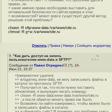
> и обновлять сайт? Я понимаю, что проблема здесь в
правах, но
> какие именно права необходимо выставить для
оптимальной безопасности сайта/сервера и этих
> возможностей? может вовсе существует другой метод
решения этой проблемы?
chown -R sftp:www-data /var/www/site.ru
chmod -R g+w /var/www/site.ru
Ответить
|
Правка
|
Наверх
|
Cообщить модератору
9
.
"Как дать доступ на запись
+2
+
–
пользователям www-data и SFTP?"
/
Сообщение от
Павел Отредиез
(?), 18-
Июн-21, 15:37
>[оверквотинг удален]
>> владелец www-data, не могу записывать файлы в
каталог по протоколу SFTP.
>> Получается так, что если нужно поставить
обновления, я вынужден писать команду:
>> chown -R www-data:www-data /var/www/site.ru
>> , а после обратно менять права как было.
>> Возможно ли найти компромисс, чтобы можно было
и записывать файлы в каталог,
>> и обновлять сайт? Я понимаю, что проблема здесь