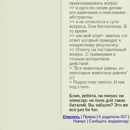
проигнорировать вопрос
>> и идти по своим делам -
его замечания о поисковике-
абстрактны
>> и не относятся к сути
вопроса. Они бесполезны. В
то время
>> как мой ответ- именно тот
ответ который приводит к
конкретному результату.
>> Ответу на поставленный
вопрос. С примерами и
точным алгоритмом
действий.
> "Все животные равны, но
некоторые животные равнее"
(с)
> Редкостное трепло. И ник
под стать.
Блин, ребята, ни линукс ни
опенсорс не поле для таких
баталий. Вы забыли? Это же
все just for fun.
Ответить
|
Правка
|
К родителю #27
|
Наверх
|
Cообщить модератору