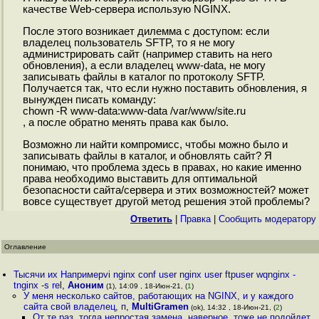
качестве Web-сервера использую NGINX.
После этого возникает дилемма с доступом: если
владелец пользователь SFTP, то я не могу
администрировать сайт (например ставить на него
обновления), а если владелец www-data, не могу
записывать файлы в каталог по протоколу SFTP.
Получается так, что если нужно поставить обновления, я
вынужден писать команду:
chown -R www-data:www-data /var/www/site.ru
, а после обратно менять права как было.
Возможно ли найти компромисс, чтобы можно было и
записывать файлы в каталог, и обновлять сайт? Я
понимаю, что проблема здесь в правах, но какие именно
права необходимо выставить для оптимальной
безопасности сайта/сервера и этих возможностей? может
вовсе существует другой метод решения этой проблемы?
Ответить
|
Правка
|
Cообщить модератору
Оглавление
Тысячи их Напримерvi nginx conf user nginx user ftpuser wqnginx -
tnginx -s rel
,
Аноним
(1), 14:09 , 18-Июн-21, (
1
)
У меня несколько сайтов, работающих на NGINX, и у каждого
сайта свой владелец, п
,
MultiGramen
(ok), 14:32 , 18-Июн-21, (
2
)
От те раз, тогда непростая замена, наверное, тоже не подойдет,