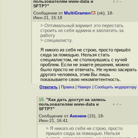
пользователям www-data и
+
–
/
SFTP?"
Сообщение от
MultiGramen
(ok), 18-
Июн-21, 15:18
> Оптимальный вариант это перестать
строить из себя админа и заплатить за
работу
> специалисту.
Я никого из себя не строю, просто пришёл
сюда за помощью. Нельзя стать
специалистом, не столкнувшись с кучей
проблем. Если не знаете решения, можно
было просто не отвечать. Не нужно засирать
другого человека, этим Вы лишь
показываете свою некомпетентность.
Ответить
|
Правка
|
Наверх
|
Cообщить модератору
15
.
"Как дать доступ на запись
пользователям www-data и
+
–
/
SFTP?"
Сообщение от
Аноним
(15), 18-
Июн-21, 16:41
> Я никого из себя не строю, просто
пришёл сюда за помощью. Нельзя