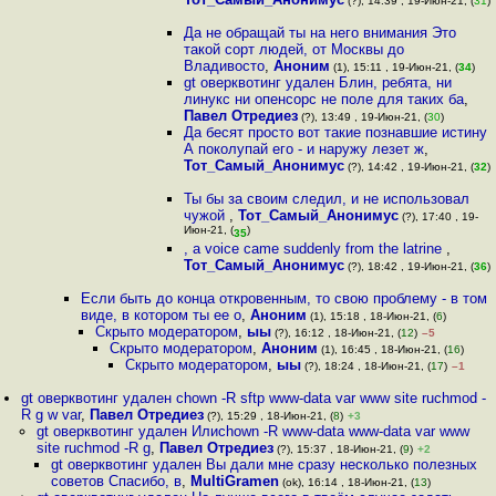
(?), 14:39 , 19-Июн-21, (
31
)
Да не обращай ты на него внимания Это
такой сорт людей, от Москвы до
Владивосто
,
Аноним
(1), 15:11 , 19-Июн-21, (
34
)
gt оверквотинг удален Блин, ребята, ни
линукс ни опенсорс не поле для таких ба
,
Павел Отредиез
(?), 13:49 , 19-Июн-21, (
30
)
Да бесят просто вот такие познавшие истину
А поколупай его - и наружу лезет ж
,
Тот_Самый_Анонимус
(?), 14:42 , 19-Июн-21, (
32
)
Ты бы за своим следил, и не использовал
чужой
,
Тот_Самый_Анонимус
(?), 17:40 , 19-
Июн-21, (
)
35
, a voice came suddenly from the latrine
,
Тот_Самый_Анонимус
(?), 18:42 , 19-Июн-21, (
36
)
Если быть до конца откровенным, то свою проблему - в том
виде, в котором ты ее о
,
Аноним
(1), 15:18 , 18-Июн-21, (
6
)
Скрыто модератором
,
ыы
(?), 16:12 , 18-Июн-21, (
12
)
–5
Скрыто модератором
,
Аноним
(1), 16:45 , 18-Июн-21, (
16
)
Скрыто модератором
,
ыы
(?), 18:24 , 18-Июн-21, (
17
)
–1
gt оверквотинг удален chown -R sftp www-data var www site ruchmod -
R g w var
,
Павел Отредиез
(?), 15:29 , 18-Июн-21, (
8
)
+3
gt оверквотинг удален Илиchown -R www-data www-data var www
site ruchmod -R g
,
Павел Отредиез
(?), 15:37 , 18-Июн-21, (
9
)
+2
gt оверквотинг удален Вы дали мне сразу несколько полезных
советов Спасибо, в
,
MultiGramen
(ok), 16:14 , 18-Июн-21, (
13
)