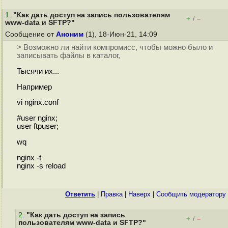
1
.
"Как дать доступ на запись пользователям
+
–
/
www-data и SFTP?"
Сообщение от
Аноним
(1), 18-Июн-21, 14:09
> Возможно ли найти компромисс, чтобы можно было и
записывать файлы в каталог,
Тысячи их...
Например
vi nginx.conf
#user nginx;
user ftpuser;
wq
nginx -t
nginx -s reload
Ответить
|
Правка
|
Наверх
|
Cообщить модератору
2
.
"Как дать доступ на запись
+
–
/
пользователям www-data и SFTP?"