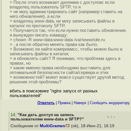
> После этого возникает дилемма с доступом: если
владелец пользователь SFTP, то я
> не могу администрировать сайт (например ставить на
него обновления), а если
> владелец www-data, не могу записывать файлы в
каталог по протоколу SFTP.
> Получается так, что если нужно поставить обновления,
я вынужден писать команду:
> chown -R www-data:www-data /var/www/site.ru
> , а после обратно менять права как было.
> Возможно ли найти компромисс, чтобы можно было и
записывать файлы в каталог,
> и обновлять сайт? Я понимаю, что проблема здесь в
правах, но
> какие именно права необходимо выставить для
оптимальной безопасности сайта/сервера и этих
> возможностей? может вовсе существует другой метод
решения этой проблемы?
вбить в поисковике "nginx запуск от разных
пользователей"
Ответить
|
Правка
|
Наверх
|
Cообщить модератору
14
.
"Как дать доступ на запись
+
–
/
пользователям www-data и SFTP?"
Сообщение от
MultiGramen
(ok), 18-Июн-21, 16:19