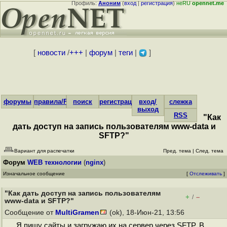
Профиль:
Аноним
(
вход
|
регистрация
)
неRU
opennet.me
[
новости
/
+++
|
форум
|
теги
|
]
форумы
правила/FAQ
поиск
регистрация
вход/
слежка
выход
RSS
"Как
дать доступ на запись пользователям www-data и
SFTP?"
Вариант для распечатки
Пред. тема
|
След. тема
Форум
WEB технологии
(
nginx
)
Изначальное сообщение
[
Отслеживать
]
"Как дать доступ на запись пользователям
+
–
/
www-data и SFTP?"
Сообщение от
MultiGramen
(ok), 18-Июн-21, 13:56
Я пишу сайты и загружаю их на сервер через SFTP. В