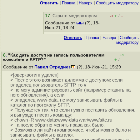
Ответить
|
Правка
|
Наверх
|
Cообщить модератору
17
. Скрыто модератором
+
–
/
–1
Сообщение от
ыы
(?), 18-
Июн-21, 18:24
Ответить
|
Правка
|
Наверх
|
Cообщить
модератору
8
.
"Как дать доступ на запись пользователям
+3
+
–
www-data и SFTP?"
/
Сообщение от
Павел Отредиез
(?), 18-Июн-21, 15:29
>[оверквотинг удален]
> После этого возникает дилемма с доступом: если
владелец пользователь SFTP, то я
> не могу администрировать сайт (например ставить на
него обновления), а если
> владелец www-data, не могу записывать файлы в
каталог по протоколу SFTP.
> Получается так, что если нужно поставить обновления,
я вынужден писать команду:
> chown -R www-data:www-data /var/www/site.ru
> , а после обратно менять права как было.
> Возможно ли найти компромисс, чтобы можно было и
записывать файлы в каталог,