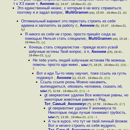
т к ХЗ какие т
,
Аноним
(1), 14:47 , 18-Июн-21, (
3
)
Это единственный нюанс, с которым я не могу справиться,
поэтому я и задал вопрос
,
MultiGramen
(ok), 15:05 , 18-Июн-21, (
4
)
Оптимальный вариант это перестать строить из себя
админа и заплатить за работу с
,
Аноним
(5), 15:07 , 18-Июн-21,
(
)
5
Я никого из себя не строю, просто пришёл сюда за
помощью Нельзя стать специалис
,
MultiGramen
(ok), 15:18 ,
18-Июн-21, (
)
7
Хочешь стать специалистом - прежде всего усвой
азбучные истины Твой вопрос, о п
,
Аноним
(15), 16:41 ,
18-Июн-21, (
)
15
Не тебе учить людей азбучным истинам Не можешь
помочь- просто иди мимо
,
ыы
(?), 18:25 , 18-Июн-21, (
18
)
–
2
Вот и иди Ты-то чему научил, тоже ссыль на гугль
подкинул
,
Аноним
(1), 23:25 , 18-Июн-21, (
20
)
Ссыль ссыле рознь Можно нахамить,
выпендриться, обозвать человека, сказать об
,
ыы
(?), 11:04 , 19-Июн-21, (
22
)
–4
gt оверквотинг удален Все животные равны, но
некоторые животные равнее с Ред
,
Тот_Самый_Анонимус
(?), 12:58 , 19-Июн-21, (
27
)
gt оверквотинг удален У анонимуса то
Некоторые люди лучше понимают грубость
,
ыы
(?), 13:36 , 19-Июн-21, (
29
)
–1
А ты в курсе, что тут не твой личный бложек
Вот и нечего строить из себя мудрого
,
Тот_Самый_Анонимус