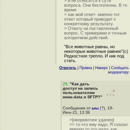
> и не относятся к сути
вопроса. Они бесполезны. В то
время
> как мой ответ- именно тот
ответ который приводит к
конкретному результату.
> Ответу на поставленный
вопрос. С примерами и точным
алгоритмом действий.
"Все животные равны, но
некоторые животные равнее"(с)
Редкостное трепло. И ник под
стать.
Ответить
|
Правка
|
Наверх
|
Cообщить
модератору
29
.
"Как дать
доступ на запись
–1
пользователям
+
–
/
www-data и SFTP?"
Сообщение от
ыы
(?), 19-
Июн-21, 13:36
>[оверквотинг удален]
>> то что ему надо. Я сказал
именно то что надо- как