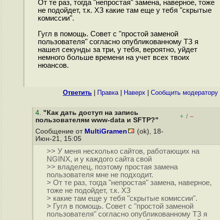
От те раз, тогда "непростая" замена, наверное, тоже
не подойдет, т.к. ХЗ какие там еще у тебя "скрытые
комиссии".
Гугл в помощь. Совет с "простой заменой
пользователя" согласно опубликованному ТЗ я
нашел секунды за три, у тебя, вероятно, уйдет
немного больше времени на учет всех твоих
нюансов.
Ответить
|
Правка
|
Наверх
|
Cообщить модератору
4
.
"Как дать доступ на запись
+
–
/
пользователям www-data и SFTP?"
Сообщение от
MultiGramen
(ok), 18-
Июн-21, 15:05
>> У меня несколько сайтов, работающих на
NGINX, и у каждого сайта свой
>> владелец, поэтому простая замена
пользователя мне не подходит.
> От те раз, тогда "непростая" замена, наверное,
тоже не подойдет, т.к. ХЗ
> какие там еще у тебя "скрытые комиссии".
> Гугл в помощь. Совет с "простой заменой
пользователя" согласно опубликованному ТЗ я