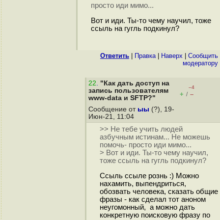
просто иди мимо...
Вот и иди. Ты-то чему научил, тоже
ссыль на гугль подкинул?
Ответить
|
Правка
|
Наверх
|
Cообщить
модератору
22
.
"Как дать доступ на
–4
запись пользователям
+
–
/
www-data и SFTP?"
Сообщение от
ыы
(?), 19-
Июн-21, 11:04
>> Не тебе учить людей
азбучным истинам... Не можешь
помочь- просто иди мимо...
> Вот и иди. Ты-то чему научил,
тоже ссыль на гугль подкинул?
Ссыль ссыле рознь :) Можно
нахамить, выпендриться,
обозвать человека, сказать общие
фразы - как сделал тот аноном
неугомонный, а можно дать
конкретную поисковую фразу по