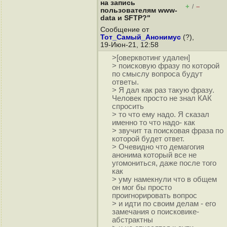
на запись
+
–
/
пользователям www-
data и SFTP?"
Сообщение от
Тот_Самый_Анонимус
(?),
19-Июн-21, 12:58
>[оверквотинг удален]
> поисковую фразу по которой
по смыслу вопроса будут
ответы.
> Я дал как раз такую фразу.
Человек просто не знал КАК
спросить
> то что ему надо. Я сказал
именно то что надо- как
> звучит та поисковая фраза по
которой будет ответ.
> Очевидно что демагогия
анонима который все не
угомониться, даже после того
как
> уму намекнули что в общем
он мог бы просто
проигнорировать вопрос
> и идти по своим делам - его
замечания о поисковике-
абстрактны