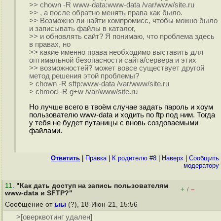
>> chown -R www-data:www-data /var/www/site.ru
>> , а после обратно менять права как было.
>> Возможно ли найти компромисс, чтобы можно было
и записывать файлы в каталог,
>> и обновлять сайт? Я понимаю, что проблема здесь
в правах, но
>> какие именно права необходимо выставить для
оптимальной безопасности сайта/сервера и этих
>> возможностей? может вовсе существует другой
метод решения этой проблемы?
> chown -R sftp:www-data /var/www/site.ru
> chmod -R g+w /var/www/site.ru
Но лучше всего в твоём случае задать пароль и хоум
пользователю www-data и ходить по ftp под ним. Тогда
у тебя не будет путаницы с вновь создоваемыми
файлами.
Ответить
|
Правка
|
К родителю #8
|
Наверх
|
Cообщить
модератору
11
.
"Как дать доступ на запись пользователям
+
–
/
www-data и SFTP?"
Сообщение от
ыы
(?), 18-Июн-21, 15:56
>[оверквотинг удален]