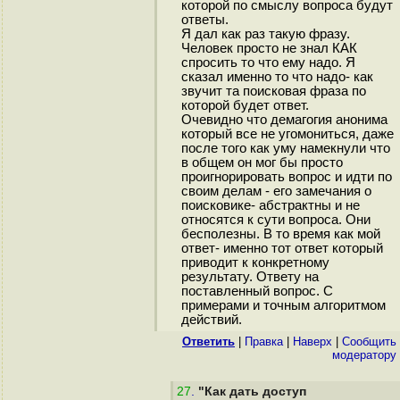
которой по смыслу вопроса будут
ответы.
Я дал как раз такую фразу.
Человек просто не знал КАК
спросить то что ему надо. Я
сказал именно то что надо- как
звучит та поисковая фраза по
которой будет ответ.
Очевидно что демагогия анонима
который все не угомониться, даже
после того как уму намекнули что
в общем он мог бы просто
проигнорировать вопрос и идти по
своим делам - его замечания о
поисковике- абстрактны и не
относятся к сути вопроса. Они
бесполезны. В то время как мой
ответ- именно тот ответ который
приводит к конкретному
результату. Ответу на
поставленный вопрос. С
примерами и точным алгоритмом
действий.
Ответить
|
Правка
|
Наверх
|
Cообщить
модератору
27
.
"Как дать доступ