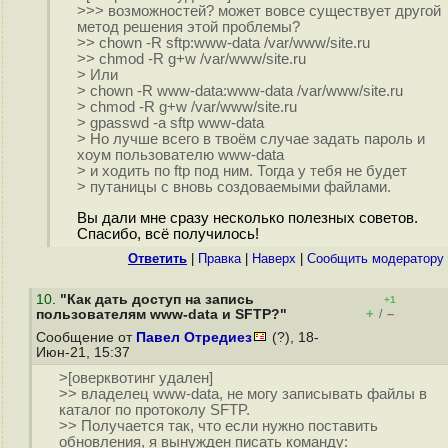
>>> возможностей? может вовсе существует другой
метод решения этой проблемы?
>> chown -R sftp:www-data /var/www/site.ru
>> chmod -R g+w /var/www/site.ru
> Или
> chown -R www-data:www-data /var/www/site.ru
> chmod -R g+w /var/www/site.ru
> gpasswd -a sftp www-data
> Но лучше всего в твоём случае задать пароль и
хоум пользователю www-data
> и ходить по ftp под ним. Тогда у тебя не будет
> путаницы с вновь создоваемыми файлами.
Вы дали мне сразу несколько полезных советов.
Спасибо, всё получилось!
Ответить
|
Правка
|
Наверх
|
Cообщить модератору
10
.
"Как дать доступ на запись
+1
+
–
пользователям www-data и SFTP?"
/
Сообщение от
Павел Отредиез
(?), 18-
Июн-21, 15:37
>[оверквотинг удален]
>> владелец www-data, не могу записывать файлы в
каталог по протоколу SFTP.
>> Получается так, что если нужно поставить
обновления, я вынужден писать команду: