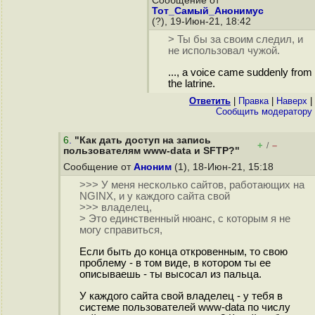
Сообщение от
Тот_Самый_Анонимус
(?), 19-Июн-21, 18:42
> Ты бы за своим следил, и
не использовал чужой.
..., a voice came suddenly from
the latrine.
Ответить
|
Правка
|
Наверх
|
Cообщить модератору
6
.
"Как дать доступ на запись
+
–
/
пользователям www-data и SFTP?"
Сообщение от
Аноним
(1), 18-Июн-21, 15:18
>>> У меня несколько сайтов, работающих на
NGINX, и у каждого сайта свой
>>> владелец,
> Это единственный нюанс, с которым я не
могу справиться,
Если быть до конца откровенным, то свою
проблему - в том виде, в котором ты ее
описываешь - ты высосал из пальца.
У каждого сайта свой владелец - у тебя в
системе пользователей www-data по числу