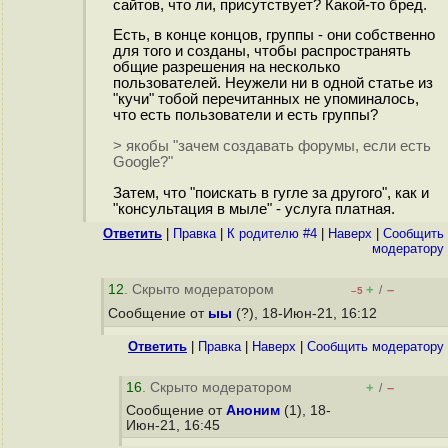
сайтов, что ли, присутствует? Какой-то бред.
Есть, в конце концов, группы - они собственно
для того и созданы, чтобы распространять
общие разрешения на несколько
пользователей. Неужели ни в одной статье из
"кучи" тобой перечитанных не упоминалось,
что есть пользователи и есть группы?
> якобы "зачем создавать форумы, если есть
Google?"
Затем, что "поискать в гугле за другого", как и
"консультация в мыле" - услуга платная.
Ответить
|
Правка
|
К родителю #4
|
Наверх
|
Cообщить
модератору
12
. Скрыто модератором
+
–
/
–5
Сообщение от
ыы
(?), 18-Июн-21, 16:12
Ответить
|
Правка
|
Наверх
|
Cообщить модератору
16
. Скрыто модератором
+
–
/
Сообщение от
Аноним
(1), 18-
Июн-21, 16:45