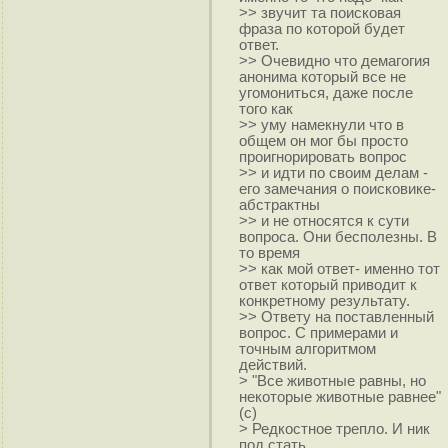
>> звучит та поисковая
фраза по которой будет
ответ.
>> Очевидно что демагогия
анонима который все не
угомониться, даже после
того как
>> уму намекнули что в
общем он мог бы просто
проигнорировать вопрос
>> и идти по своим делам -
его замечания о поисковике-
абстрактны
>> и не относятся к сути
вопроса. Они бесполезны. В
то время
>> как мой ответ- именно тот
ответ который приводит к
конкретному результату.
>> Ответу на поставленный
вопрос. С примерами и
точным алгоритмом
действий.
> "Все животные равны, но
некоторые животные равнее"
(с)
> Редкостное трепло. И ник
под стать.