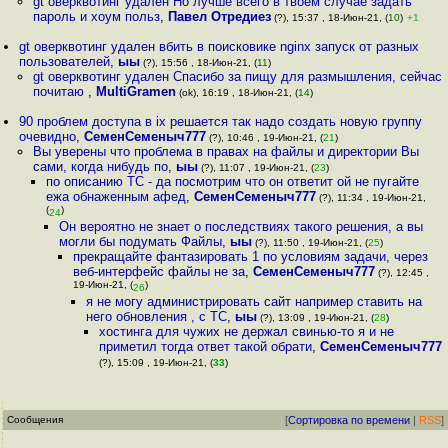
gt оверквотинг удален Но лучше всего в твоём случае задать
пароль и хоум польз
,
Павел Отредиез
(?), 15:37 , 18-Июн-21, (
10
)
+1
gt оверквотинг удален вбить в поисковике nginx запуск от разных
пользователей
,
ыы
(?), 15:56 , 18-Июн-21, (
11
)
gt оверквотинг удален Спасибо за пищу для размышления, сейчас
почитаю
,
MultiGramen
(ok), 16:19 , 18-Июн-21, (
14
)
90 проблем доступа в ix решается так надо создать новую группу
очевидно
,
СеменСеменыч777
(?), 10:46 , 19-Июн-21, (
21
)
Вы уверены что проблема в правах на файлы и директории Вы
сами, когда нибудь по
,
ыы
(?), 11:07 , 19-Июн-21, (
23
)
по описанию ТС - да посмотрим что он ответит ой не пугайте
ежа обнаженным афед
,
СеменСеменыч777
(?), 11:34 , 19-Июн-21,
(
)
24
Он вероятно не знает о последствиях такого решения, а вы
могли бы подумать Файлы
,
ыы
(?), 11:50 , 19-Июн-21, (
25
)
прекращайте фантазировать 1 по условиям задачи, через
веб-интерфейс файлы не за
,
СеменСеменыч777
(?), 12:45 ,
19-Июн-21, (
)
26
я не могу администрировать сайт например ставить на
него обновления , с ТС
,
ыы
(?), 13:09 , 19-Июн-21, (
28
)
хостинга для чужих не держал свинью-то я и не
приметил тогда ответ такой обрати
,
СеменСеменыч777
(?), 15:09 , 19-Июн-21, (
33
)
Сообщения
[
Сортировка по времени
|
RSS
]