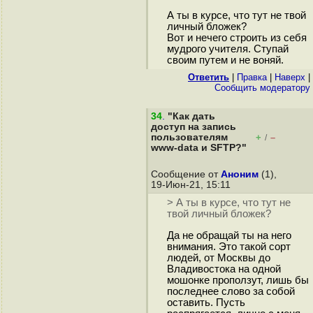
А ты в курсе, что тут не твой
личный бложек?
Вот и нечего строить из себя
мудрого учителя. Ступай
своим путем и не воняй.
Ответить
|
Правка
|
Наверх
|
Cообщить модератору
34
.
"Как дать
доступ на запись
пользователям
+
–
/
www-data и SFTP?"
Сообщение от
Аноним
(1),
19-Июн-21, 15:11
> А ты в курсе, что тут не
твой личный бложек?
Да не обращай ты на него
внимания. Это такой сорт
людей, от Москвы до
Владивостока на одной
мошонке проползут, лишь бы
последнее слово за собой
оставить. Пусть