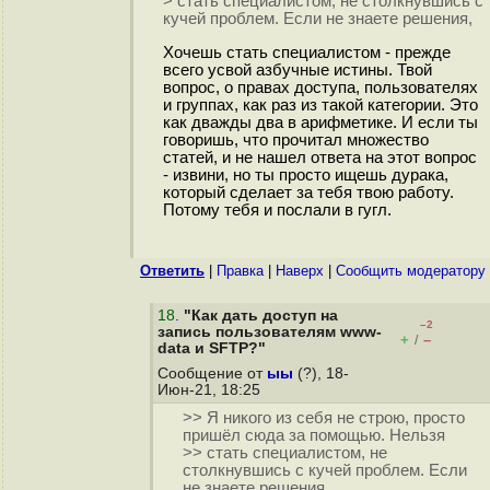
> стать специалистом, не столкнувшись с
кучей проблем. Если не знаете решения,
Хочешь стать специалистом - прежде
всего усвой азбучные истины. Твой
вопрос, о правах доступа, пользователях
и группах, как раз из такой категории. Это
как дважды два в арифметике. И если ты
говоришь, что прочитал множество
статей, и не нашел ответа на этот вопрос
- извини, но ты просто ищешь дурака,
который сделает за тебя твою работу.
Потому тебя и послали в гугл.
Ответить
|
Правка
|
Наверх
|
Cообщить модератору
18
.
"Как дать доступ на
–2
запись пользователям www-
+
–
/
data и SFTP?"
Сообщение от
ыы
(?), 18-
Июн-21, 18:25
>> Я никого из себя не строю, просто
пришёл сюда за помощью. Нельзя
>> стать специалистом, не
столкнувшись с кучей проблем. Если
не знаете решения,