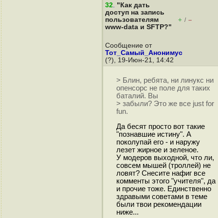
32
.
"Как дать
доступ на запись
пользователям
+
–
/
www-data и SFTP?"
Сообщение от
Тот_Самый_Анонимус
(?), 19-Июн-21, 14:42
> Блин, ребята, ни линукс ни
опенсорс не поле для таких
баталий. Вы
> забыли? Это же все just for
fun.
Да бесят просто вот такие
"познавшие истину". А
поколупай его - и наружу
лезет жирное и зеленое.
У модеров выходной, что ли,
совсем мышей (троллей) не
ловят? Снесите нафиг все
комменты этого "учителя", да
и прочие тоже. Единственно
здравыми советами в теме
были твои рекомендации
ниже...