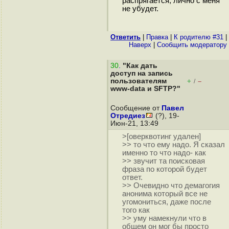
распрягается, лично с меня
не убудет.
Ответить
|
Правка
|
К родителю #31
|
Наверх
|
Cообщить модератору
30
.
"Как дать
доступ на запись
пользователям
+
–
/
www-data и SFTP?"
Сообщение от
Павел
Отредиез
(?), 19-
Июн-21, 13:49
>[оверквотинг удален]
>> то что ему надо. Я сказал
именно то что надо- как
>> звучит та поисковая
фраза по которой будет
ответ.
>> Очевидно что демагогия
анонима который все не
угомониться, даже после
того как
>> уму намекнули что в
общем он мог бы просто